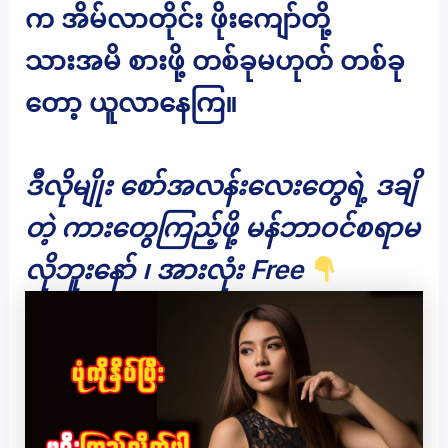
က အိမ်လာတိုင်း ဖိုးကျော်တို့
သားအမိ စားဖို့ တစ်ခုမဟုတ် တစ်ခု
တော့ ယူလာနေကြ။
ဒီလိုမျိုး စော်အလန်းလေးတွေရဲ့ ဒချိ
တဲ့ ကားတွေကြည့်ဖို့ မန်ဘာဝင်စရာမ
လိုဘူးနော် ၊ အားလုံး Free