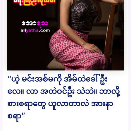
“ဟဲ့ မင်းအစ်မကို အိမ်ထဲခေါ်ဦး
လေ။ လာ အထဲဝင်ဦး သဲသဲ။ ဘာလို့
စားစရာတွေ ယူလာတာလဲ အားနာ
စရာ”