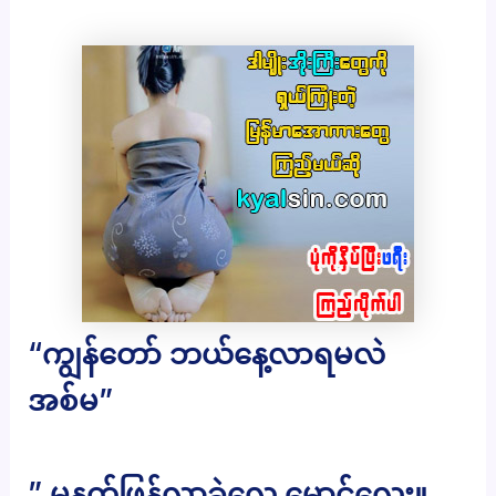
“ကျွန်တော် ဘယ်နေ့လာရမလဲ
အစ်မ”
” မနက်ဖြန်လာခဲလေ မောင်လေး။