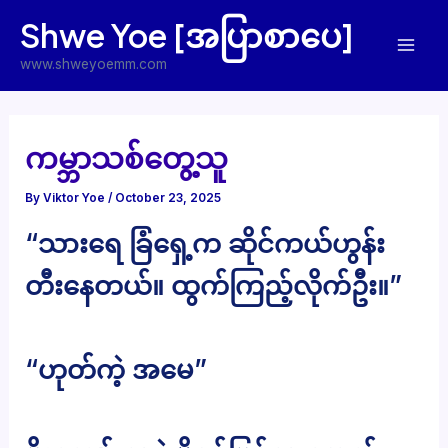
Skip
Shwe Yoe [အပြာစာပေ]
to
Mai
content
www.shweyoemm.com
Men
ကမ္ဘာသစ်တွေ့သူ
By
Viktor Yoe
/
October 23, 2025
“သားရေ ခြံရှေ့က ဆိုင်ကယ်ဟွန်း
တီးနေတယ်။ ထွက်ကြည့်လိုက်ဦး။”
“ဟုတ်ကဲ့ အမေ”