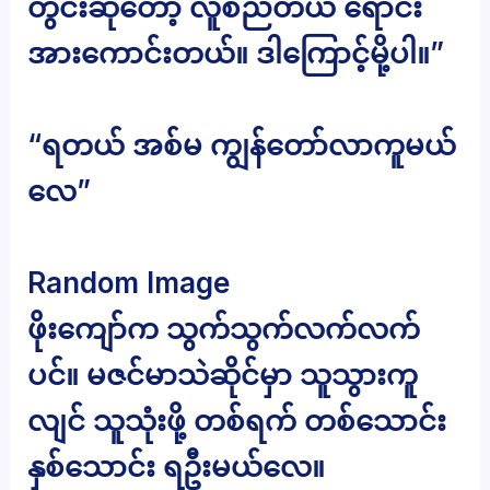
တွင်းဆိုတော့ လူစည်တယ် ရောင်း
အားကောင်းတယ်။ ဒါကြောင့်မို့ပါ။”
“ရတယ် အစ်မ ကျွန်တော်လာကူမယ်
လေ”
Random Image
ဖိုးကျော်က သွက်သွက်လက်လက်
ပင်။ မဇင်မာသဲဆိုင်မှာ သူသွားကူ
လျင် သူသုံးဖို့ တစ်ရက် တစ်သောင်း
နှစ်သောင်း ရဦးမယ်လေ။