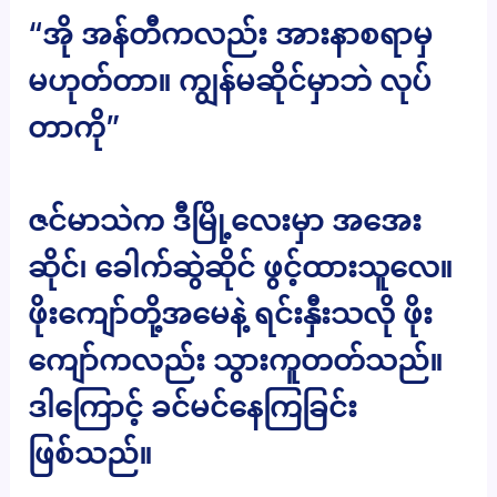
“အို အန်တီကလည်း အားနာစရာမှ
မဟုတ်တာ။ ကျွန်မဆိုင်မှာဘဲ လုပ်
တာကို”
ဇင်မာသဲက ဒီမြို့လေးမှာ အအေး
ဆိုင်၊ ခေါက်ဆွဲဆိုင် ဖွင့်ထားသူလေ။
ဖိုးကျော်တို့အမေနဲ့ ရင်းနှီးသလို ဖိုး
ကျော်ကလည်း သွားကူတတ်သည်။
ဒါကြောင့် ခင်မင်နေကြခြင်း
ဖြစ်သည်။