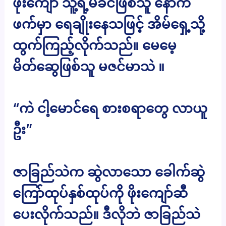
ဖိုးကျော် သူ့ရဲ့မိခင်ဖြစ်သူ နောက်
ဖက်မှာ ရေချိုးနေသဖြင့် အိမ်ရှေ့သို့
ထွက်ကြည့်လိုက်သည်။ မေမေ့
မိတ်ဆွေဖြစ်သူ မဇင်မာသဲ ။
“ကဲ ငါ့မောင်ရေ စားစရာတွေ လာယူ
ဦး”
ဇာခြည်သဲက ဆွဲလာသော ခေါက်ဆွဲ
ကြော်ထုပ်နှစ်ထုပ်ကို ဖိုးကျော်ဆီ
ပေးလိုက်သည်။ ဒီလိုဘဲ ဇာခြည်သဲ