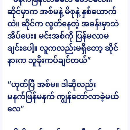
ဆိုင်မှာက အစ်မနဲ့ မိစုနဲ့ နှစ်ယောက်
ထဲ။ ဆိုင်က လွတ်နေတဲ့ အခန်းမှာဘဲ
အိပ်ပေး။ မင်းအစ်ကို ပြန်မလာမ
ချင်းပေါ့။ လူကလည်းမရှိတော့ ဆိုင်
နားက သူခိုးကပ်ချင်တယ်”
“ဟုတ်ပြီ အစ်မ။ ဒါဆိုလည်း
မနက်ဖြန်မနက် ကျွန်တော်လာခဲ့မယ်
လေ”