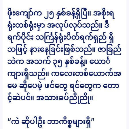
ဖိုးကျော်က ၂၅ နှစ်ခန့်ရှိပြီ။ အစိုးရ
ရုံးတစ်ရုံးမှာ အလုပ်လုပ်သည်။ ဒီ
ရက်ပိုင်း သင်္ကြန်ရုံးပိတ်ရက်ရှည် ရှိ
သဖြင့် နားနေခြင်းဖြစ်သည်။ ဇာခြည်
သဲက အသက် ၃၅ နှစ်ခန့်။ ယောင်္
ကျားရှိသည်။ ကလေးတစ်ယောက်အ
မေ ဆိုပေမဲ့ ဖင်တွေ ရင်တွေက တော
င့်ဆဲပင်။ အသားခပ်ညိုညို။
“ကဲ ဆိုပါဦး ဘာကိစ္စများရှိ”