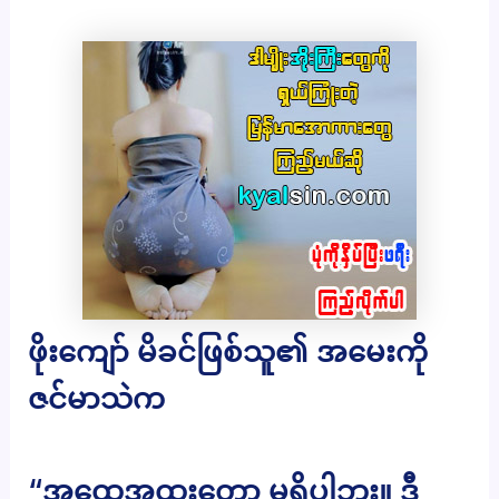
ဖိုးကျော် မိခင်ဖြစ်သူ၏ အမေးကို
ဇင်မာသဲက
“အထွေအထူးတော့ မရှိပါဘူး။ ဒီ