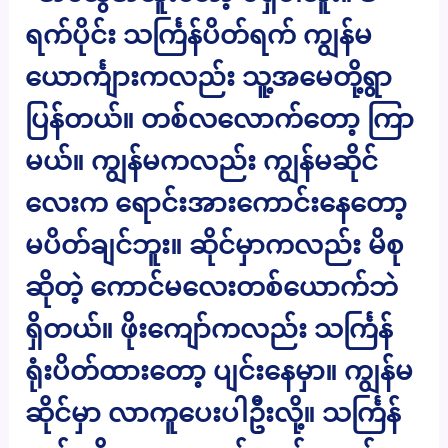
ရက်ပိုင်း သင်္ကြန်ပိတ်ရက် ကျွန်မ
ယောင်္ကျားကလည်း သူ့အမေတို့ရွာ
ပြန်တယ်။ တစ်လလောက်တော့ ကြာ
မယ်။ ကျွန်မကလည်း ကျွန်မဆိုင်
လေးက ရောင်းအားကောင်းနေတော့
မပိတ်ချင်ဘူး။ ဆိုင်မှာကလည်း မိစု
ဆိုတဲ့ ကောင်မလေးတစ်ယောက်ဘဲ
ရှိတယ်။ ဖိုးကျော်ကလည်း သင်္ကြန်
ရုံးပိတ်ထားတော့ ပျင်းနေမှာ။ ကျွန်မ
ဆိုင်မှာ လာကူပေးပါဦးလို့။ သင်္ကြန်