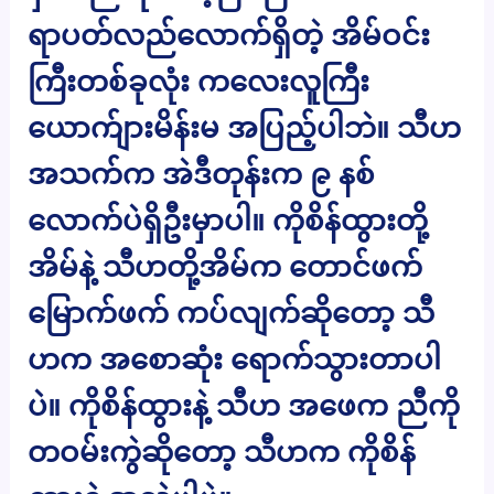
ရာပတ်လည်လောက်ရှိတဲ့ အိမ်ဝင်း
ကြီးတစ်ခုလုံး ကလေးလူကြီး
ယောက်ျားမိန်းမ အပြည့်ပါဘဲ။ သီဟ
အသက်က အဲဒီတုန်းက ၉ နစ်
လောက်ပဲရှိဦးမှာပါ။ ကိုစိန်ထွားတို့
အိမ်နဲ့ သီဟတို့အိမ်က တောင်ဖက်
မြောက်ဖက် ကပ်လျက်ဆိုတော့ သီ
ဟက အစောဆုံး ရောက်သွားတာပါ
ပဲ။ ကိုစိန်ထွားနဲ့ သီဟ အဖေက ညီကို
တဝမ်းကွဲဆိုတော့ သီဟက ကိုစိန်