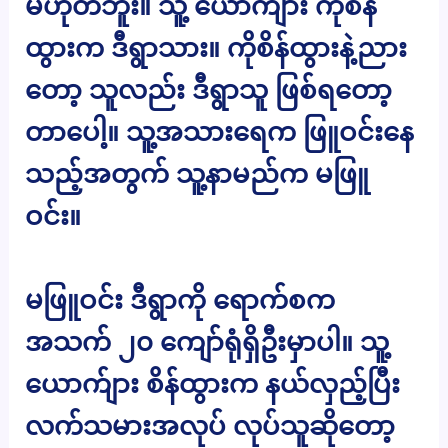
မဟုတ်ဘူး။ သူ့ ယောက်ျား ကိုစိန်
ထွားက ဒီရွာသား။ ကိုစိန်ထွားနဲ့ညား
တော့ သူလည်း ဒီရွာသူ ဖြစ်ရတော့
တာပေါ့။ သူ့အသားရေက ဖြူဝင်းနေ
သည့်အတွက် သူ့နာမည်က မဖြူ
ဝင်း။
မဖြူဝင်း ဒီရွာကို ရောက်စက
အသက် ၂၀ ကျော်ရုံရှိဦးမှာပါ။ သူ့
ယောက်ျား စိန်ထွားက နယ်လှည့်ပြီး
လက်သမားအလုပ် လုပ်သူဆိုတော့