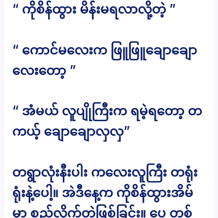
“ ကိုစိန်ထွား မိန်းမရလာလို့တဲ့ ”
“ ကောင်မလေးက ဖြူဖြူချောချော
လေးတော့ ”
“ အံမယ် လူပျိုကြီးက ရမဲ့ရတော့ တ
ကယ့် ချောချောလှလှ”
တရွာလုံးနီးပါး ကလေးလူကြီး တရုံး
ရုံးနဲ့ပေါ့။ အဲဒီနေ့က ကိုစိန်ထွားအိမ်
မှာ စည်လိုက်တဲ့ဖြစ်ခြင်း။ ပေ တစ်