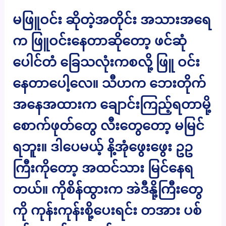
မဖြူဝင်း ဆိုတဲ့အတိုင်း အသားအရေ
က ဖြူဝင်းနေတာဆိုတော့ ဖင်ဆုံ
ပေါင်တံ ခြေသလုံးကစလို့ ဖြူ ဝင်း
နေတာပေါ့လေ။ သီဟက ဘေးတိုက်
အနေအထားက ချောင်းကြည့်ရတာမို့
စောက်ဖုတ်တွေ လီးတွေတော့ မမြင်
ရဘူး။ ဒါပေမယ့် နိ့အုံဖွေးဖွေး ဥဥ
ကြီးကိုတော့ အထင်သား မြင်နေရ
တယ်။ ကိုစိန်ထွားက အဲဒီနို့ကြီးတွေ
ကို ကုန်းကုန်းစို့ပေးရင်း တအား ပစ်