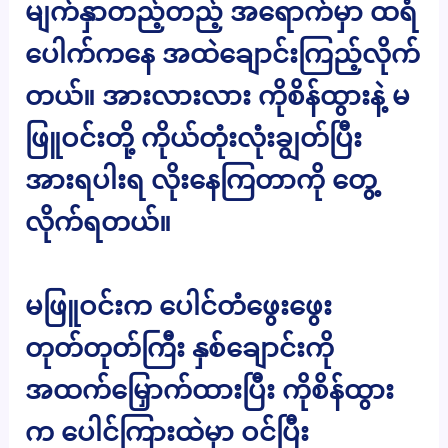
မျက်နှာတည့်တည့် အရောက်မှာ ထရံ
ပေါက်ကနေ အထဲချောင်းကြည့်လိုက်
တယ်။ အားလားလား ကိုစိန်ထွားနဲ့ မ
ဖြူဝင်းတို့ ကိုယ်တုံးလုံးချွတ်ပြီး
အားရပါးရ လိုးနေကြတာကို တွေ့
လိုက်ရတယ်။
မဖြူဝင်းက ပေါင်တံဖွေးဖွေး
တုတ်တုတ်ကြီး နှစ်ချောင်းကို
အထက်မြှောက်ထားပြီး ကိုစိန်ထွား
က ပေါင်ကြားထဲမှာ ဝင်ပြီး