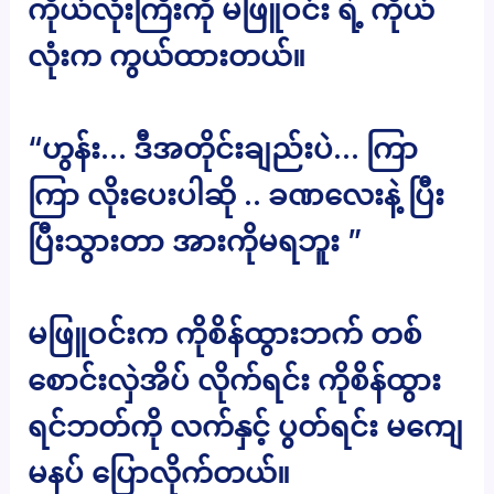
ကိုယ်လုံးကြီးကို မဖြူဝင်း ရဲ့ ကိုယ်
လုံးက ကွယ်ထားတယ်။
“ဟွန်း… ဒီအတိုင်းချည်းပဲ… ကြာ
ကြာ လိုးပေးပါဆို .. ခဏလေးနဲ့ ပြီး
ပြီးသွားတာ အားကိုမရဘူး ”
မဖြူဝင်းက ကိုစိန်ထွားဘက် တစ်
စောင်းလှဲအိပ် လိုက်ရင်း ကိုစိန်ထွား
ရင်ဘတ်ကို လက်နှင့် ပွတ်ရင်း မကျေ
မနပ် ပြောလိုက်တယ်။