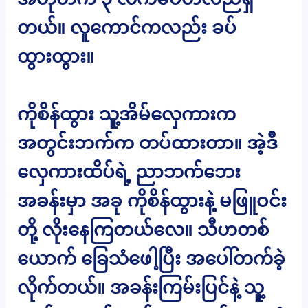
တယ်။ လူကောင်ကလည်း ခပ်
ထွားထွား။
ကိုစိန်ထွား သူ့အိမ်လှေကားက
အတွင်းဘက်က တပ်ထားတာ။ အဲ့ဒီ
လှေကားထိပ်ရဲ့ ညာဘက်ဘေး
အခန်းမှာ အခု ကိုစိန်ထွားနဲ့ မဖြူဝင်း
တို့ လိုးနေကြတယ်လေ။ သီဟတစ်
ယောက် ခြေသံဖေါ့ပြီး အပေါ်တက်ခဲ့
လိုက်တယ်။ အခန်းကြမ်းပြင်နဲ့ သူ့