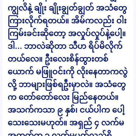
ကျွလိနဲ့ ချိုး ချိုးချွတ်ချွတ် အသံတွေ
ကြားလိုက်ရတယ်။ အိမ်ကလည်း ဝါး
ကြမ်းခင်းဆိုတော့ အလှုပ်လှုပ်နဲ့ပေါ့။
ဒါ… ဘာလဲဆိုတာ သီဟ ရိပ်မိလိုက်
တယ်လေ။ ဦးလေးစိန်ထွားတစ်
ယောက် မဖြူဝင်းကို လိုးနေတာကလွဲ
လို့ ဘာများဖြစ်ရဦးမှာလဲ။ အသံတွေ
က တော်တော်လေး မြည်နေတယ်။
အသက်ကသာ ၉ နှစ်၊ ငယ်ပါက ပေါ့
သေးသေးမဟုတ်။ အရှည် ၄ လက်မ
အတုတ်က ၃ လက်မပတ်လည်ရှိ