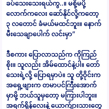
ခပ်သေးသေးရယ်ကွ..။ မစို့မပို့
လောက်ကလေး ဆော်နိုင်လို့ကတော့
၃ လတောင် ခံမယ်မထင်ဘူး။ နောက်
မီးသေချာပေါက် လင်းမှာ”
ဒီစကား ပြောလာသည်က ကိုကြည်
စိုး။ သူလည်း အိမ်ထောင်နဲ့ပါ။ တော်
သေးရဲ့လို့ ပြောရမှာပဲ။ သူ တို့ဝိုင်းက
အရှေ့ဖျားက တမာပင်ကြီးအောက်
မှာမို့ ဘယ်သူမှတော့ မကြားပါဘူး။
အရက်ရှိန်လေးနဲ့ ယောက်ျားသားတွေ