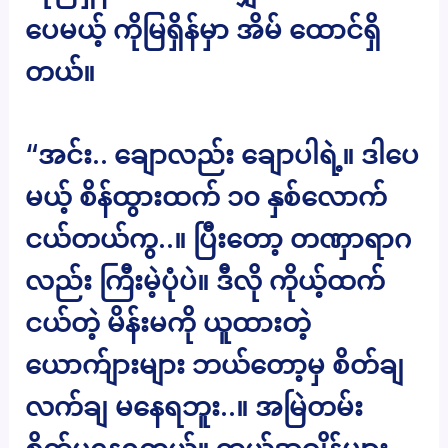
ပေမယ့် ကိုမြရှိန်မှာ အိမ် ထောင်ရှိ
တယ်။
“အင်း.. ချောလည်း ချောပါရဲ့။ ဒါပေ
မယ့် စိန်ထွားထက် ၁၀ နှစ်လောက်
ငယ်တယ်ကွ..။ ပြီးတော့ တဏှာရာဂ
လည်း ကြီးမဲ့ပုံပဲ။ ဒီလို ကိုယ့်ထက်
ငယ်တဲ့ မိန်းမကို ယူထားတဲ့
ယောက်ျားများ ဘယ်တော့မှ စိတ်ချ
လက်ချ မနေရဘူး..။ အမြဲတမ်း