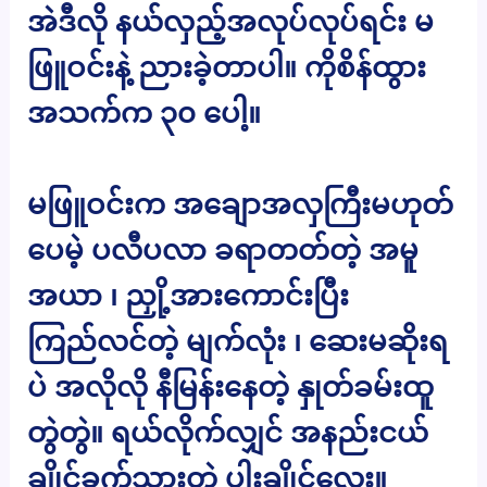
အဲဒီလို နယ်လှည့်အလုပ်လုပ်ရင်း မ
ဖြူဝင်းနဲ့ ညားခဲ့တာပါ။ ကိုစိန်ထွား
အသက်က ၃၀ ပေါ့။
မဖြူဝင်းက အချောအလှကြီးမဟုတ်
ပေမဲ့ ပလီပလာ ခရာတတ်တဲ့ အမူ
အယာ ၊ ညှို့အားကောင်းပြီး
ကြည်လင်တဲ့ မျက်လုံး ၊ ဆေးမဆိုးရ
ပဲ အလိုလို နီမြန်းနေတဲ့ နှုတ်ခမ်းထူ
တွဲတွဲ။ ရယ်လိုက်လျှင် အနည်းငယ်
ချိုင့်ခွက်သွားတဲ့ ပါးချိုင့်လေး။