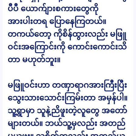
ပီပီ ယောက်ျားစကားတွေကို
အားပါးတရ ပြောနေကြတယ်။
တကယ်တော့ ကိုစိန်ထွားလည်း မဖြူ
ဝင်းအကြောင်းကို ကောင်းကောင်းသိ
တာ မဟုတ်ဘူး။
မဖြူဝင်းဟာ တဏှာရာဂအားကြီးပြီး
သွေးသားသောင်းကြမ်းတာ အမှန်ပါ။
သူ့ရွာမှာ သူနဲ့ညိဖူးတဲ့လူတွေ အတော်
များတယ်။ ဘယ်သူ့မှလည်း အတည်
မယူဖူး။ သူ့စိတ်ကလည်း အတည်ယူ