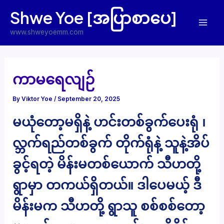
Skip
Shwe Yoe [အပြာစာပေ]
to
Mai
content
www.shweyoemm.com
Men
ကာမရေလျဉ်
By
Viktor Yoe
/
September 20, 2025
မယုံတော့မရှိနဲ့ ဟင်းတစ်ခွက်ပေးရုံ ၊
လ္ဘက်ရည်တစ်ခွက် တိုက်ရုံနဲ့ သူနဲ့အိပ်
ခွင့်ရတဲ့ မိန်းမတစ်ယောက် သီဟတို့
ရွာမှာ တကယ်ရှိတယ်။ ဒါပေမယ့် ဒီ
မိန်းမက သီဟတို့ ရွာသူ စစ်စစ်တော့