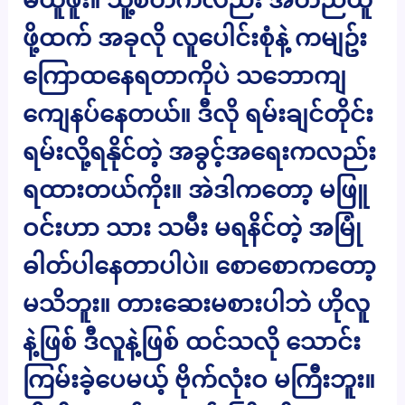
ဖို့ထက် အခုလို လူပေါင်းစုံနဲ့ ကမျဥ်း
ကြောထနေရတာကိုပဲ သဘောကျ
ကျေနပ်နေတယ်။ ဒီလို ရမ်းချင်တိုင်း
ရမ်းလို့ရနိုင်တဲ့ အခွင့်အရေးကလည်း
ရထားတယ်ကိုး။ အဲဒါကတော့ မဖြူ
ဝင်းဟာ သား သမီး မရနိင်တဲ့ အမြုံ
ဓါတ်ပါနေတာပါပဲ။ စောစောကတော့
မသိဘူး။ တားဆေးမစားပါဘဲ ဟိုလူ
နဲ့ဖြစ် ဒီလူနဲ့ဖြစ် ထင်သလို သောင်း
ကြမ်းခဲ့ပေမယ့် ဗိုက်လုံးဝ မကြီးဘူး။