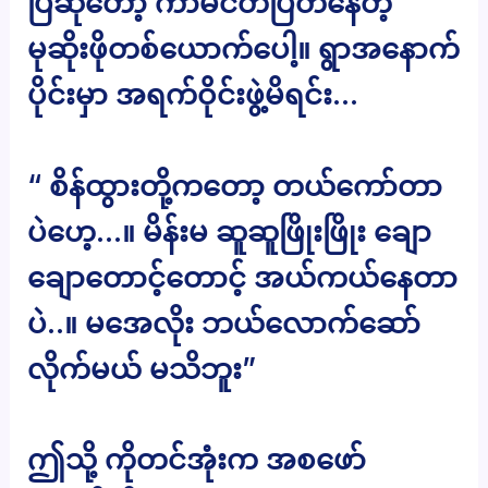
ပြီဆိုတော့ ကာမငတ်ပြတ်နေတဲ့
မုဆိုးဖိုတစ်ယောက်ပေါ့။ ရွာအနောက်
ပိုင်းမှာ အရက်ဝိုင်းဖွဲ့မိရင်း…
“ စိန်ထွားတို့ကတော့ တယ်ကော်တာ
ပဲဟေ့…။ မိန်းမ ဆူဆူဖြိုးဖြိုး ချော
ချောတောင့်တောင့် အယ်ကယ်နေတာ
ပဲ..။ မအေလိုး ဘယ်လောက်ဆော်
လိုက်မယ် မသိဘူး”
ဤသို့ ကိုတင်အုံးက အစဖော်