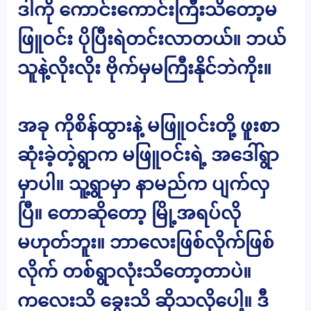
ဒါကို ကောင်းကောင်းကြီးသိတော့မ
ဖြူဝင်း ပိုပြီးရဲတင်းလာတယ်။ ဘယ်
သူနဲ့လိုးလိုး ဗိုက်မှမကြီးနိုင်ဘဲကိုး။
အခု ကိုစိန်ထွားနဲ့ မဖြူဝင်းတို့ ဖူးစာ
ဆုံးခဲ့တဲ့ရွာက မဖြူဝင်းရဲ့ အဒေါ်ရွာ
မှာပါ။ သူ့ရွာမှာ နာမည်က ပျက်လှ
ပြီ။ တောဆိုတော့ မြို့အရပ်လို
မဟုတ်ဘူး။ ဘာလေးဖြစ်လိုက်ဖြစ်
လိုက် တစ်ရွာလုံးသိတော့တာပဲ။
ကလေးသိ ခွေးသိ ဆိုသလိုပေါ့။ ဒီ