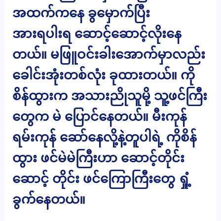
အထက်ကနေ ခွမှောက်ပြီး
အားရပါးရ ဆောင့်ဆောင့်လိုးနေ
တယ်။ မဖြူဝင်းခါးအောက်မှာလည်း
ခေါင်းအုံးတစ်လုံး ခုထားတယ်။ ကို
စိန်ထွားက အသားညိုသူမို့ သူ့ဖင်ကြီး
တွေက မဲ ပြောင်နေတယ်။ မီးကုန်
ရမ်းကုန် ဆော်နေလို့နဲ့တူပါရဲ့ ကိုစိန်
ထွား ဖင်မဲမဲကြီးဟာ ဆောင့်တိုင်း
ဆောင့် တိုင်း ဖင်ကြောကြီးတွေ ရှုံ့
ခွက်နေတယ်။