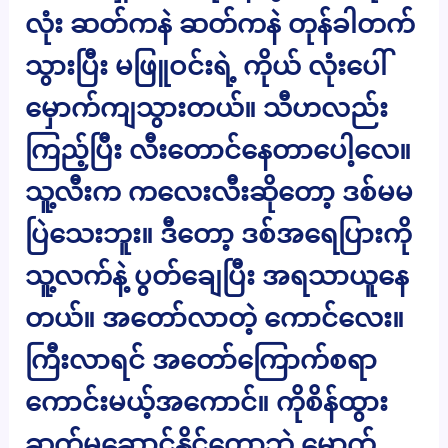
လုံး ဆတ်ကနဲ ဆတ်ကနဲ တုန်ခါတက်
သွားပြီး မဖြူဝင်းရဲ့ ကိုယ် လုံးပေါ်
မှောက်ကျသွားတယ်။ သီဟလည်း
ကြည့်ပြီး လီးတောင်နေတာပေါ့လေ။
သူ့လီးက ကလေးလီးဆိုတော့ ဒစ်မမ
ပြဲသေးဘူး။ ဒီတော့ ဒစ်အရေပြားကို
သူ့လက်နဲ့ ပွတ်ချေပြီး အရသာယူနေ
တယ်။ အတော်လာတဲ့ ကောင်လေး။
ကြီးလာရင် အတော်ကြောက်စရာ
ကောင်းမယ့်အကောင်။ ကိုစိန်ထွား
ဆက်မဆောင့်နိုင်တော့ဘဲ မှောက်