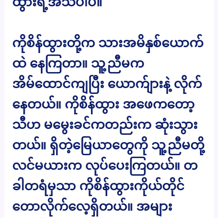
ထွားရဲ့အသဲပါပဲ။
ကိုစိန်ထွားတို့က သားအမိနှစ်ယောက်
ထဲ နေကြတာ။ သူ့ညီမက
အိမ်ထောင်ကျပြီး ယောက်ျားနဲ့ လိုက်
နေတယ်။ ကိုစိန်ထွား အဖေကတော့
သီဟ မမွေးခင်ကတည်းက ဆုံးသွား
တယ်။ ရှိတဲ့မြေယာတွေကို သူ့ညီမတို့
လင်မယားက လုပ်ပေးကြတယ်။ တ
ခါတရံမှသာ ကိုစိန်ထွားကိုယ်တိုင်
တောလိုက်လေ့ရှိတယ်။ အများ