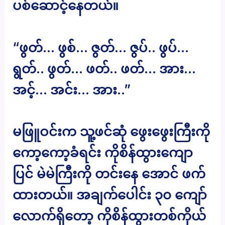
ပစ်ဆောင့်နေတယ်။
“ဖွတ်… ဖွစ်… ဇွတ်… ဇွပ်.. ဖွပ်…
ရွတ်.. ဖွတ်… ဖတ်.. ဖတ်… အား…
အင့်… အင်း… အား..”
မဖြူဝင်းက သူ့ဖင်ဆုံ ဖွေးဖွေးကြီးကို
ကော့ကော့ခံရင်း ကိုစိန်ထွားကျော
ပြင် မဲမဲကြီးကို တင်းနေ အောင် ဖက်
ထားတယ်။ အချက်ပေါင်း ၃၀ ကျော်
လောက်ရှိတော့ ကိုစိန်ထွားတစ်ကိုယ်