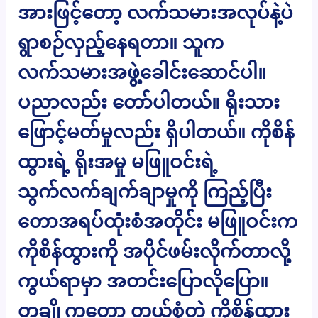
အားဖြင့်တော့ လက်သမားအလုပ်နဲ့ပဲ
ရွာစဉ်လှည့်နေရတာ။ သူက
လက်သမားအဖွဲ့ခေါင်းဆောင်ပါ။
ပညာလည်း တော်ပါတယ်။ ရိုးသား
ဖြောင့်မတ်မှုလည်း ရှိပါတယ်။ ကိုစိန်
ထွားရဲ့ ရိုးအမှု မဖြူဝင်းရဲ့
သွက်လက်ချက်ချာမှုကို ကြည့်ပြီး
တောအရပ်ထုံးစံအတိုင်း မဖြူဝင်းက
ကိုစိန်ထွားကို အပိုင်ဖမ်းလိုက်တာလို့
ကွယ်ရာမှာ အတင်းပြောလိုပြော။
တချို့ကတော့ တယ်စွံတဲ့ ကိုစိန်ထွား