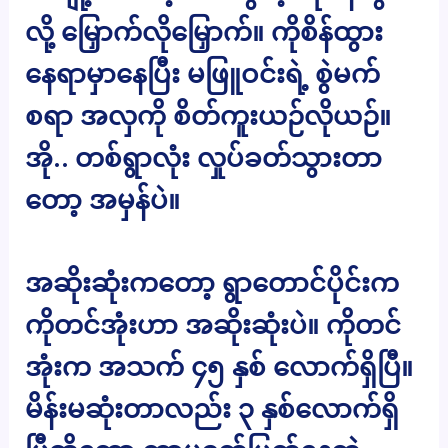
လို့ မြှောက်လိုမြှောက်။ ကိုစိန်ထွား
နေရာမှာနေပြီး မဖြူဝင်းရဲ့ စွဲမက်
စရာ အလှကို စိတ်ကူးယဉ်လိုယဉ်။
အို.. တစ်ရွာလုံး လှုပ်ခတ်သွားတာ
တော့ အမှန်ပဲ။
အဆိုးဆုံးကတော့ ရွာတောင်ပိုင်းက
ကိုတင်အုံးဟာ အဆိုးဆုံးပဲ။ ကိုတင်
အုံးက အသက် ၄၅ နှစ် လောက်ရှိပြီ။
မိန်းမဆုံးတာလည်း ၃ နှစ်လောက်ရှိ