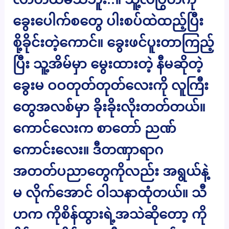
ခွေးပေါက်စတွေ ပါးစပ်ထဲထည့်ပြီး
စို့ခိုင်းတဲ့ကောင်။ ခွေးဖင်ပူးတာကြည့်
ပြီး သူ့အိမ်မှာ မွေးထားတဲ့ နီမဆိုတဲ့
ခွေးမ ဝဝတုတ်တုတ်လေးကို လူကြီး
တွေအလစ်မှာ ခိုးခိုးလိုးတတ်တယ်။
ကောင်လေးက စာတော် ညဏ်
ကောင်းလေး။ ဒီတဏှာရာဂ
အတတ်ပညာတွေကိုလည်း အရွယ်နဲ့
မ လိုက်အောင် ဝါသနာထုံတယ်။ သီ
ဟက ကိုစိန်ထွားရဲ့အသဲဆိုတော့ ကို