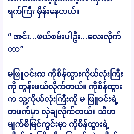
ရက်ကြီး မှိန်းနေတယ်။
“ အင်း…ဖယ်စမ်းပါဦး…လေးလိုက်
တာ”
မဖြူဝင်းက ကိုစိန်ထွားကိုယ်လုံးကြီး
ကို တွန်းဖယ်လိုက်တယ်။ ကိုစိန်ထွား
က သူ့ကိုယ်လုံးကြီးကို မ ဖြူဝင်းရဲ့
တဖက်မှာ လှဲချလိုက်တယ်။ သီဟ
မျက်စိမြင်ကွင်းမှာ ကိုစိန်ထွားရဲ့