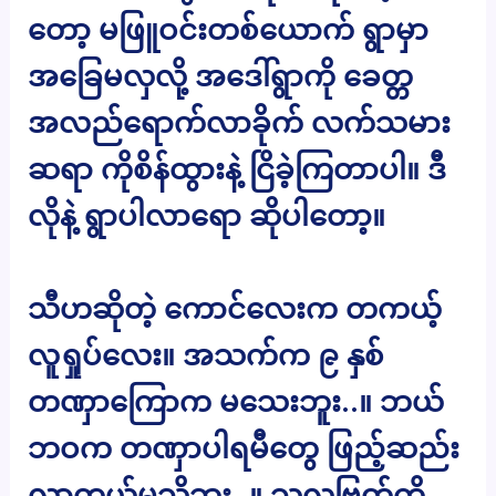
တော့ မဖြူဝင်းတစ်ယောက် ရွာမှာ
အခြေမလှလို့ အဒေါ်ရွာကို ခေတ္တ
အလည်ရောက်လာခိုက် လက်သမား
ဆရာ ကိုစိန်ထွားနဲ့ ငြိခဲ့ကြတာပါ။ ဒီ
လိုနဲ့ ရွာပါလာရော ဆိုပါတော့။
သီဟဆိုတဲ့ ကောင်လေးက တကယ့်
လူရှုပ်လေး။ အသက်က ၉ နှစ်
တဏှာကြောက မသေးဘူး..။ ဘယ်
ဘဝက တဏှာပါရမီတွေ ဖြည့်ဆည်း
လာတယ်မသိဘူး..။ သူ့လဗြွတ်ကို