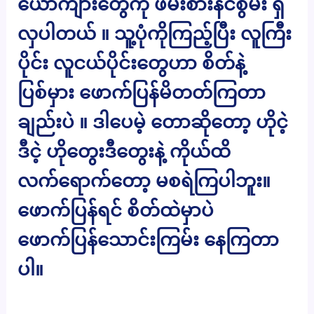
ယောက်ျားတွေကို ဖမ်းစားနိင်စွမ်း ရှိ
လှပါတယ် ။ သူ့ပုံကိုကြည့်ပြီး လူကြီး
ပိုင်း လူငယ်ပိုင်းတွေဟာ စိတ်နဲ့
ပြစ်မှား ဖောက်ပြန်မိတတ်ကြတာ
ချည်းပဲ ။ ဒါပေမဲ့ တောဆိုတော့ ဟိုငဲ့
ဒီငဲ့ ဟိုတွေးဒီတွေးနဲ့ ကိုယ်ထိ
လက်ရောက်တော့ မစရဲကြပါဘူး။
ဖောက်ပြန်ရင် စိတ်ထဲမှာပဲ
ဖောက်ပြန်သောင်းကြမ်း နေကြတာ
ပါ။