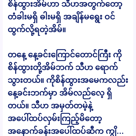
စိန်ထွားအိမ်ဟာ သီဟအတွက်တော့
တံခါးမရှိ ဓါးမရှိ အချိန်မရွေး ဝင်
ထွက်လို့ရတဲ့အိမ်။
တနေ့ နေ့ခင်းကြောင်တောင်ကြီး ကို
စိန်ထွားတို့အိမ်ဘက် သီဟ ရောက်
သွားတယ်။ ကိုစိန်ထွားအမေကလည်း
နေ့ခင်းဘက်မှာ အိမ်လည်လေ့ ရှိ
တယ်။ သီဟ အမှတ်တမဲ့နဲ့
အပေါ်ထပ်လှမ်းကြည့်မိတော့
အနောက်ခန်းအပေါ်ထပ်ဆီက ကျွိ…