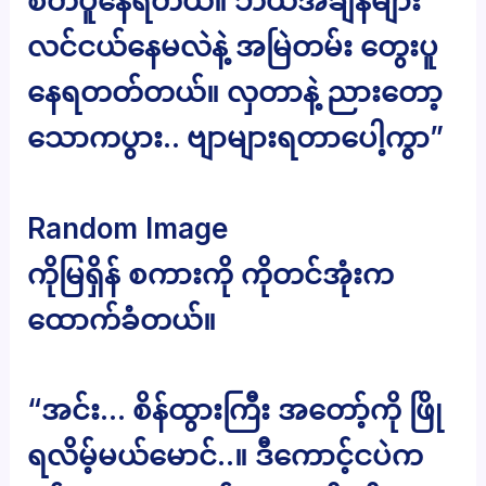
စိတ်ပူနေရတယ်။ ဘယ်အချိန်များ
လင်ငယ်နေမလဲနဲ့ အမြဲတမ်း တွေးပူ
နေရတတ်တယ်။ လှတာနဲ့ ညားတော့
သောကပွား.. ဗျာများရတာပေါ့ကွာ”
Random Image
ကိုမြရှိန် စကားကို ကိုတင်အုံးက
ထောက်ခံတယ်။
“အင်း… စိန်ထွားကြီး အတော့်ကို ဖြို
ရလိမ့်မယ်မောင်..။ ဒီကောင့်ငပဲက