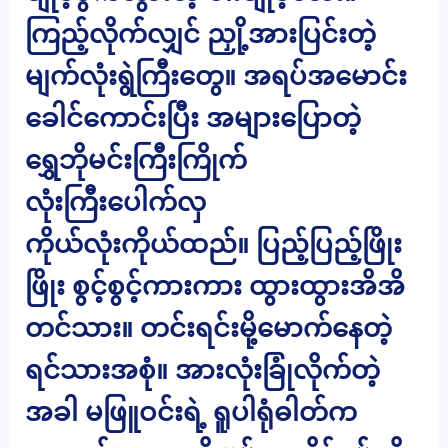
ကြည့်လိုက်လျှင် ညှို့အားပြင်းတဲ့
မျက်လုံးရွဲကြီးတွေ။ အရပ်အမောင်း
ခေါင်ကောင်းပြီး အများပြောတဲ့
ရွှေဘိုမင်းကြီးကြိုက်
လုံးကြီးပေါက်လှ
ကိုယ်လုံးကိုယ်ထည်။ ပြည့်ပြည့်ဖြိုး
ဖြိုး စွင့်စွင့်ကားကား ထွားထွားအိအိ
တင်သား။ တင်းရင်းမို့မောက်နေတဲ့
ရင်သားအစုံ။ အားလုံးခြုံလိုက်တဲ့
အခါ မဖြူဝင်းရဲ့ ရူပါရုံဓါတ်က