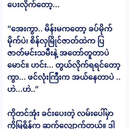
ပေးလိုက်တော့…
“အေးကွာ.. မိန်းမကတော့ ခပ်မိုက်
မိုက်ပဲ၊ စိန်လှမြိုင်ဇာတ်ထဲက ပြ
ဇာတ်မင်းသမီးနဲ့ အတော်တူတာပဲ
မောင်။ ဟင်း… တွယ်လိုက်ရရင်တော့
ကွာ… ဖင်လုံးကြီးက အယ်နေတာပဲ ..
ဟဲ…ဟဲ..”
ကိုတင်အုံး ခင်းပေးတဲ့ လမ်းပေါ်မှာ
ကိုမြရှိန်က ဆက်လျှောက်တယ်။ ဒါ