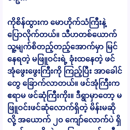
ကိုစိန်ထွားက မောဟိုက်သံကြီးနဲ့
ပြောလိုက်တယ်။ သီဟတစ်ယောက်
သူ့မျက်စိတည့်တည့်အောက်မှာ မြင်
နေရတဲ့ မဖြူဝင်းရဲ့ ခုံးထနေတဲ့ ဖင်
အုံဖွေးဖွေးကြီးကို ကြည့်ပြီး အာခေါင်
တွေ ခြောက်လာတယ်။ ဖင်အုံကြီးက
ဧရာမ ဖင်ဆုံကြီးကိုး။ ဒီရွာမှာတော့ မ
ဖြူဝင်းဖင်ဆုံလောက်ရှိတဲ့ မိန်းမဆို
လို့ အယောက် ၂၀ ကျော်လောက်ပဲ ရှိ