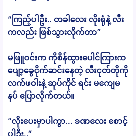
“ကြည့်ပါဦး.. တခါလေး လိုးရုံနဲ့ လီး
ကလည်း ဖြစ်သွားလိုက်တာ”
မဖြူဝင်းက ကိုစိန်ထွားပေါင်ကြားက
ပျော့ခွေငိုက်ဆင်းနေတဲ့ လီးငုတ်တိုကို
လက်ဖဝါးနဲ့ ဆုပ်ကိုင် ရင်း မကျေမ
နပ် ပြောလိုက်တယ်။
“လိုးပေးမှာပါကွာ… ခဏလေး စောင့်
ပါဦး..”