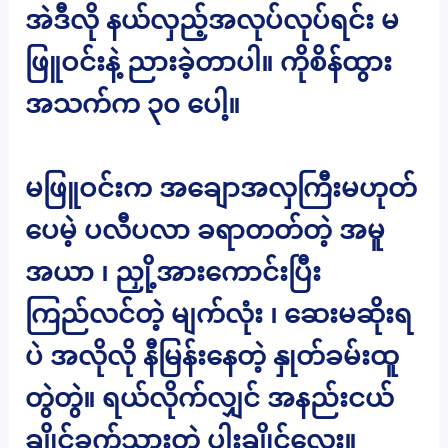
အဲဒီလို နယ်လှည့်အလုပ်လုပ်ရင်း မ
ဖြူဝင်းနဲ့ ညားခဲ့တာပါ။ ကိုစိန်ထွား
အသက်က ၃၀ ပေါ့။
မဖြူဝင်းက အချောအလှကြီးမဟုတ်
ပေမဲ့ ပလီပလာ ခရာတတ်တဲ့ အမူ
အယာ ၊ ညှို့အားကောင်းပြီး
ကြည်လင်တဲ့ မျက်လုံး ၊ ဆေးမဆိုးရ
ပဲ အလိုလို နီမြန်းနေတဲ့ နှုတ်ခမ်းထူ
တွဲတွဲ။ ရယ်လိုက်လျှင် အနည်းငယ်
ချိုင့်ခွက်သွားတဲ့ ပါးချိုင့်လေး။