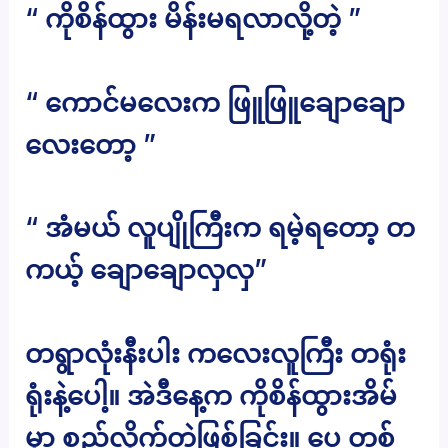
“ ကိုစိန်ထွား မိန်းမရလာလို့တဲ့ ”
“ ကောင်မလေးက ဖြူဖြူချောချော
လေးတော့ ”
“ အံမယ် လူပျိုကြီးက ရမဲ့ရတော့ တ
ကယ့် ချောချောလှလှ”
တရွာလုံးနီးပါး ကလေးလူကြီး တရုံး
ရုံးနဲ့ပေါ့။ အဲဒီနေ့က ကိုစိန်ထွားအိမ်
မှာ စည်လိုက်တဲ့ဖြစ်ခြင်း။ ပေ တစ်