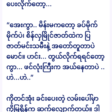
ပေးလိုက်တော့…
“အေးကွာ.. မိန်းမကတော့ ခပ်မိုက်
မိုက်ပဲ၊ စိန်လှမြိုင်ဇာတ်ထဲက ပြ
ဇာတ်မင်းသမီးနဲ့ အတော်တူတာပဲ
မောင်။ ဟင်း… တွယ်လိုက်ရရင်တော့
ကွာ… ဖင်လုံးကြီးက အယ်နေတာပဲ ..
ဟဲ…ဟဲ..”
ကိုတင်အုံး ခင်းပေးတဲ့ လမ်းပေါ်မှာ
ကိုမြရှိန်က ဆက်လျှောက်တယ်။ ဒါ