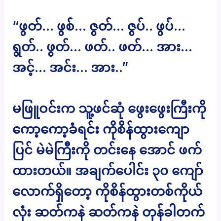
“ဖွတ်… ဖွစ်… ဇွတ်… ဇွပ်.. ဖွပ်…
ရွတ်.. ဖွတ်… ဖတ်.. ဖတ်… အား…
အင့်… အင်း… အား..”
မဖြူဝင်းက သူ့ဖင်ဆုံ ဖွေးဖွေးကြီးကို
ကော့ကော့ခံရင်း ကိုစိန်ထွားကျော
ပြင် မဲမဲကြီးကို တင်းနေ အောင် ဖက်
ထားတယ်။ အချက်ပေါင်း ၃၀ ကျော်
လောက်ရှိတော့ ကိုစိန်ထွားတစ်ကိုယ်
လုံး ဆတ်ကနဲ ဆတ်ကနဲ တုန်ခါတက်