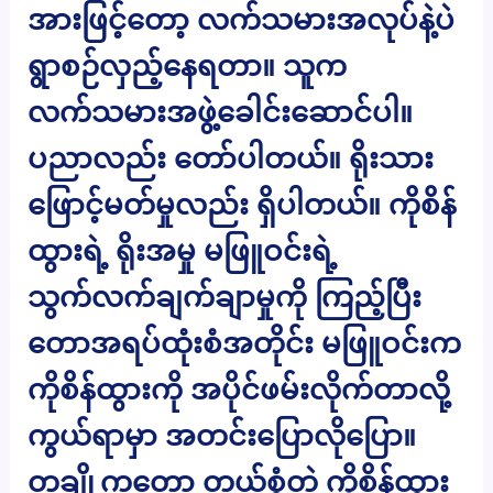
အားဖြင့်တော့ လက်သမားအလုပ်နဲ့ပဲ
ရွာစဉ်လှည့်နေရတာ။ သူက
လက်သမားအဖွဲ့ခေါင်းဆောင်ပါ။
ပညာလည်း တော်ပါတယ်။ ရိုးသား
ဖြောင့်မတ်မှုလည်း ရှိပါတယ်။ ကိုစိန်
ထွားရဲ့ ရိုးအမှု မဖြူဝင်းရဲ့
သွက်လက်ချက်ချာမှုကို ကြည့်ပြီး
တောအရပ်ထုံးစံအတိုင်း မဖြူဝင်းက
ကိုစိန်ထွားကို အပိုင်ဖမ်းလိုက်တာလို့
ကွယ်ရာမှာ အတင်းပြောလိုပြော။
တချို့ကတော့ တယ်စွံတဲ့ ကိုစိန်ထွား