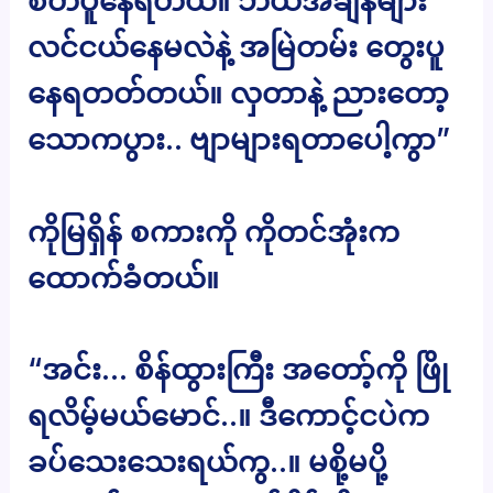
စိတ်ပူနေရတယ်။ ဘယ်အချိန်များ
လင်ငယ်နေမလဲနဲ့ အမြဲတမ်း တွေးပူ
နေရတတ်တယ်။ လှတာနဲ့ ညားတော့
သောကပွား.. ဗျာများရတာပေါ့ကွာ”
ကိုမြရှိန် စကားကို ကိုတင်အုံးက
ထောက်ခံတယ်။
“အင်း… စိန်ထွားကြီး အတော့်ကို ဖြို
ရလိမ့်မယ်မောင်..။ ဒီကောင့်ငပဲက
ခပ်သေးသေးရယ်ကွ..။ မစို့မပို့