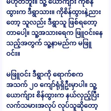
မဟုတ်ဘူး။ သူ့ ယောက်ျား ကိုစိန်
ထွားက ဒီရွာသား။ ကိုစိန်ထွားနဲ့ညား
တော့ သူလည်း ဒီရွာသူ ဖြစ်ရတော့
တာပေါ့။ သူ့အသားရေက ဖြူဝင်းနေ
သည့်အတွက် သူ့နာမည်က မဖြူ
ဝင်း။
မဖြူဝင်း ဒီရွာကို ရောက်စက
အသက် ၂၀ ကျော်ရုံရှိဦးမှာပါ။ သူ့
ယောက်ျား စိန်ထွားက နယ်လှည့်ပြီး
လက်သမားအလုပ် လုပ်သူဆိုတော့