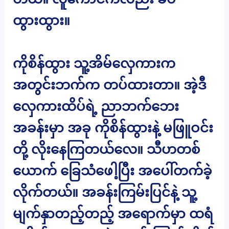
ထွားထွား။
ကိုစိန်ထွား သူ့အိမ်လှေကားက
အတွင်းဘက်က တပ်ထားတာ။ အဲ့ဒီ
လှေကားထိပ်ရဲ့ ညာဘက်ဘေး
အခန်းမှာ အခု ကိုစိန်ထွားနဲ့ မဖြူဝင်း
တို့ လိုးနေကြတယ်လေ။ သီဟတစ်
ယောက် ခြေသံဖေါ့ပြီး အပေါ်တက်ခဲ့
လိုက်တယ်။ အခန်းကြမ်းပြင်နဲ့ သူ့
မျက်နှာတည့်တည့် အရောက်မှာ ထရံ