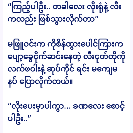
“ကြည့်ပါဦး.. တခါလေး လိုးရုံနဲ့ လီး
ကလည်း ဖြစ်သွားလိုက်တာ”
မဖြူဝင်းက ကိုစိန်ထွားပေါင်ကြားက
ပျော့ခွေငိုက်ဆင်းနေတဲ့ လီးငုတ်တိုကို
လက်ဖဝါးနဲ့ ဆုပ်ကိုင် ရင်း မကျေမ
နပ် ပြောလိုက်တယ်။
“လိုးပေးမှာပါကွာ… ခဏလေး စောင့်
ပါဦး..”