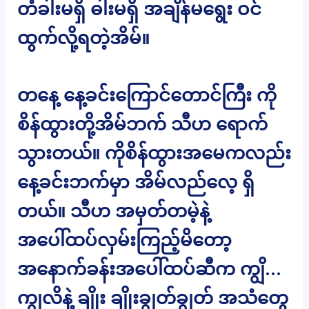
တံခါးမရှိ ဓါးမရှိ အချိန်မရွေး ဝင်
ထွက်လို့ရတဲ့အိမ်။
တနေ့ နေ့ခင်းကြောင်တောင်ကြီး ကို
စိန်ထွားတို့အိမ်ဘက် သီဟ ရောက်
သွားတယ်။ ကိုစိန်ထွားအမေကလည်း
နေ့ခင်းဘက်မှာ အိမ်လည်လေ့ ရှိ
တယ်။ သီဟ အမှတ်တမဲ့နဲ့
အပေါ်ထပ်လှမ်းကြည့်မိတော့
အနောက်ခန်းအပေါ်ထပ်ဆီက ကျွိ…
ကျွလိနဲ့ ချိုး ချိုးချွတ်ချွတ် အသံတွေ