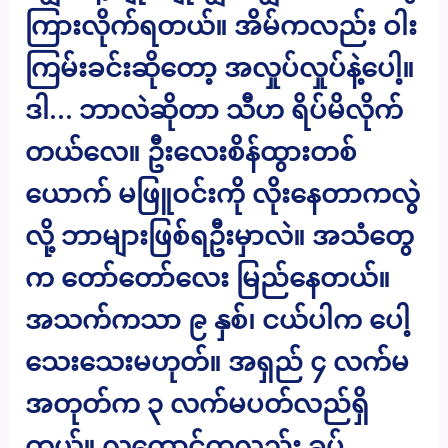
ကြားလိုက်ရတယ်။ အိမ်ကလည်း ဝါး
ကြမ်းခင်းဆိုတော့ အလှုပ်လှုပ်နဲ့ပေါ့။
ဒါ… ဘာလဲဆိုတာ သီဟ ရိပ်မိလိုက်
တယ်လေ။ ဦးလေးစိန်ထွားတစ်
ယောက် မဖြူဝင်းကို လိုးနေတာကလွဲ
လို့ ဘာများဖြစ်ရဦးမှာလဲ။ အသံတွေ
က တော်တော်လေး မြည်နေတယ်။
အသက်ကသာ ၉ နှစ်၊ ငယ်ပါက ပေါ့
သေးသေးမဟုတ်။ အရှည် ၄ လက်မ
အတုတ်က ၃ လက်မပတ်လည်ရှိ
တယ်။ လူကောင်ကလည်း ခပ်