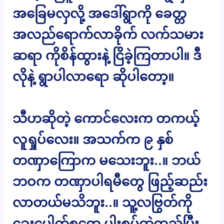
အခြေမလှလို့ အဒေါ်ရွာကို ခေတ္တ
အလည်ရောက်လာခိုက် လက်သမား
ဆရာ ကိုစိန်ထွားနဲ့ ငြိခဲ့ကြတာပါ။ ဒီ
လိုနဲ့ ရွာပါလာရော ဆိုပါတော့။
သီဟဆိုတဲ့ ကောင်လေးက တကယ့်
လူရှုပ်လေး။ အသက်က ၉ နှစ်
တဏှာကြောက မသေးဘူး..။ ဘယ်
ဘဝက တဏှာပါရမီတွေ ဖြည့်ဆည်း
လာတယ်မသိဘူး..။ သူ့လဗြွတ်ကို
ခွေးပေါက်စတွေ ပါးစပ်ထဲထည့်ပြီး