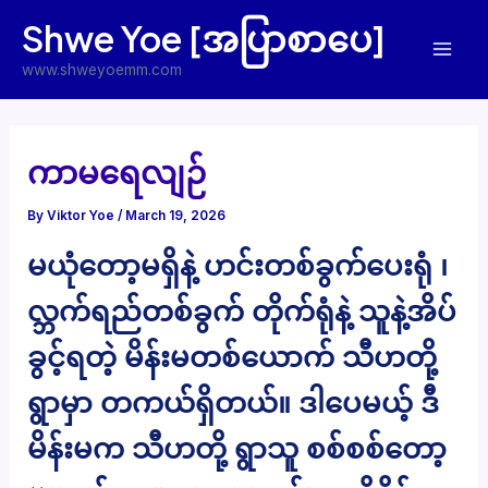
Skip
Shwe Yoe [အပြာစာပေ]
to
Mai
content
www.shweyoemm.com
Men
ကာမရေလျဉ်
By
Viktor Yoe
/
March 19, 2026
မယုံတော့မရှိနဲ့ ဟင်းတစ်ခွက်ပေးရုံ ၊
လ္ဘက်ရည်တစ်ခွက် တိုက်ရုံနဲ့ သူနဲ့အိပ်
ခွင့်ရတဲ့ မိန်းမတစ်ယောက် သီဟတို့
ရွာမှာ တကယ်ရှိတယ်။ ဒါပေမယ့် ဒီ
မိန်းမက သီဟတို့ ရွာသူ စစ်စစ်တော့