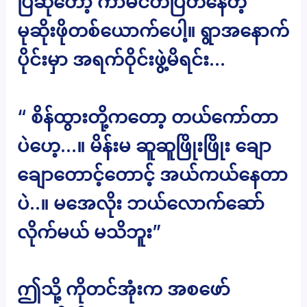
ပြီဆိုတော့ ကာမငတ်ပြတ်နေတဲ့
မုဆိုးဖိုတစ်ယောက်ပေါ့။ ရွာအနောက်
ပိုင်းမှာ အရက်ဝိုင်းဖွဲ့မိရင်း…
“ စိန်ထွားတို့ကတော့ တယ်ကော်တာ
ပဲဟေ့…။ မိန်းမ ဆူဆူဖြိုးဖြိုး ချော
ချောတောင့်တောင့် အယ်ကယ်နေတာ
ပဲ..။ မအေလိုး ဘယ်လောက်ဆော်
လိုက်မယ် မသိဘူး”
ဤသို့ ကိုတင်အုံးက အစဖော်