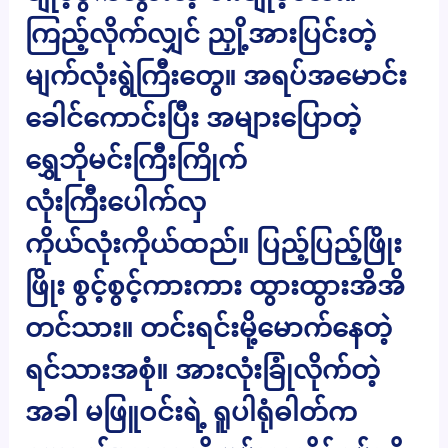
ကြည့်လိုက်လျှင် ညှို့အားပြင်းတဲ့
မျက်လုံးရွဲကြီးတွေ။ အရပ်အမောင်း
ခေါင်ကောင်းပြီး အများပြောတဲ့
ရွှေဘိုမင်းကြီးကြိုက်
လုံးကြီးပေါက်လှ
ကိုယ်လုံးကိုယ်ထည်။ ပြည့်ပြည့်ဖြိုး
ဖြိုး စွင့်စွင့်ကားကား ထွားထွားအိအိ
တင်သား။ တင်းရင်းမို့မောက်နေတဲ့
ရင်သားအစုံ။ အားလုံးခြုံလိုက်တဲ့
အခါ မဖြူဝင်းရဲ့ ရူပါရုံဓါတ်က