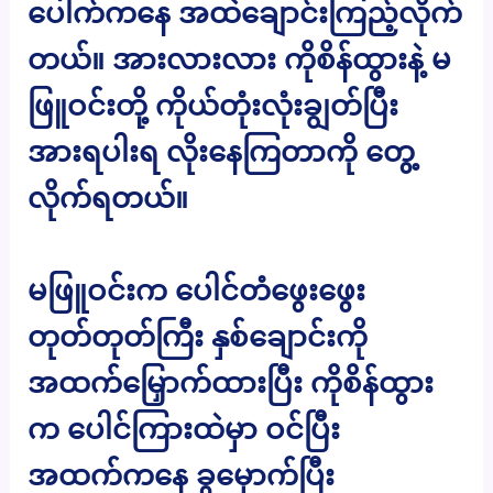
ပေါက်ကနေ အထဲချောင်းကြည့်လိုက်
တယ်။ အားလားလား ကိုစိန်ထွားနဲ့ မ
ဖြူဝင်းတို့ ကိုယ်တုံးလုံးချွတ်ပြီး
အားရပါးရ လိုးနေကြတာကို တွေ့
လိုက်ရတယ်။
မဖြူဝင်းက ပေါင်တံဖွေးဖွေး
တုတ်တုတ်ကြီး နှစ်ချောင်းကို
အထက်မြှောက်ထားပြီး ကိုစိန်ထွား
က ပေါင်ကြားထဲမှာ ဝင်ပြီး
အထက်ကနေ ခွမှောက်ပြီး