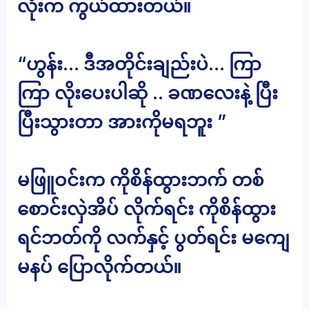
လုံးက ကွယ်ထားတယ်။
“ဟွန်း… ဒီအတိုင်းချည်းပဲ… ကြာ
ကြာ လိုးပေးပါဆို .. ခဏလေးနဲ့ ပြီး
ပြီးသွားတာ အားကိုမရဘူး ”
မဖြူဝင်းက ကိုစိန်ထွားဘက် တစ်
စောင်းလှဲအိပ် လိုက်ရင်း ကိုစိန်ထွား
ရင်ဘတ်ကို လက်နှင့် ပွတ်ရင်း မကျေ
မနပ် ပြောလိုက်တယ်။