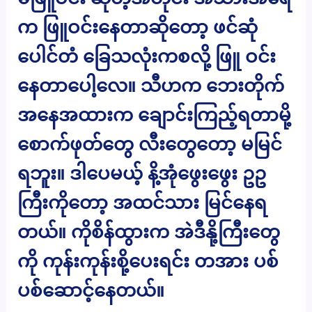
က ဖြူဝင်းနေတာဆိုတော့ ဖင်ဆုံ
ပေါင်တံ ခြေသလုံးကစလို့ ဖြူ ဝင်း
နေတာပေါ့လေ။ သီဟက ဘေးတိုက်
အနေအထားက ချောင်းကြည့်ရတာမို့
စောက်ဖုတ်တွေ လီးတွေတော့ မမြင်
ရဘူး။ ဒါပေမယ့် နိ့အုံဖွေးဖွေး ဥဥ
ကြီးကိုတော့ အထင်သား မြင်နေရ
တယ်။ ကိုစိန်ထွားက အဲဒီနို့ကြီးတွေ
ကို ကုန်းကုန်းစို့ပေးရင်း တအား ပစ်
ပစ်ဆောင့်နေတယ်။