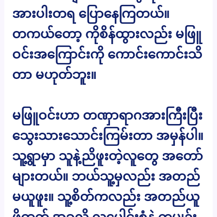
အားပါးတရ ပြောနေကြတယ်။
တကယ်တော့ ကိုစိန်ထွားလည်း မဖြူ
ဝင်းအကြောင်းကို ကောင်းကောင်းသိ
တာ မဟုတ်ဘူး။
မဖြူဝင်းဟာ တဏှာရာဂအားကြီးပြီး
သွေးသားသောင်းကြမ်းတာ အမှန်ပါ။
သူ့ရွာမှာ သူနဲ့ညိဖူးတဲ့လူတွေ အတော်
များတယ်။ ဘယ်သူ့မှလည်း အတည်
မယူဖူး။ သူ့စိတ်ကလည်း အတည်ယူ
ဖို့ထက် အခုလို လူပေါင်းစုံနဲ့ ကမျဥ်း