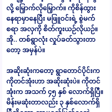
လို့ မြှောက်လိုမြှောက်။ ကိုစိန်ထွား
နေရာမှာနေပြီး မဖြူဝင်းရဲ့ စွဲမက်
စရာ အလှကို စိတ်ကူးယဉ်လိုယဉ်။
အို.. တစ်ရွာလုံး လှုပ်ခတ်သွားတာ
တော့ အမှန်ပဲ။
အဆိုးဆုံးကတော့ ရွာတောင်ပိုင်းက
ကိုတင်အုံးဟာ အဆိုးဆုံးပဲ။ ကိုတင်
အုံးက အသက် ၄၅ နှစ် လောက်ရှိပြီ။
မိန်းမဆုံးတာလည်း ၃ နှစ်လောက်ရှိ