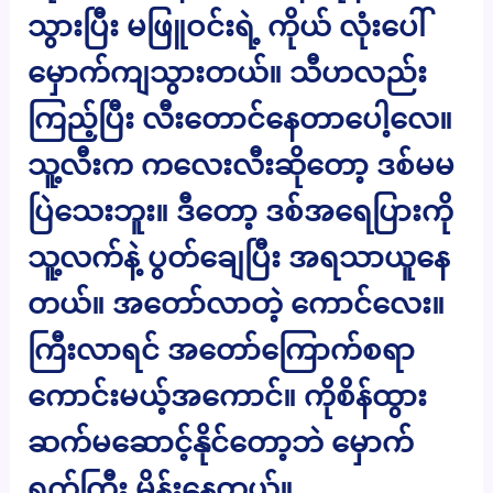
သွားပြီး မဖြူဝင်းရဲ့ ကိုယ် လုံးပေါ်
မှောက်ကျသွားတယ်။ သီဟလည်း
ကြည့်ပြီး လီးတောင်နေတာပေါ့လေ။
သူ့လီးက ကလေးလီးဆိုတော့ ဒစ်မမ
ပြဲသေးဘူး။ ဒီတော့ ဒစ်အရေပြားကို
သူ့လက်နဲ့ ပွတ်ချေပြီး အရသာယူနေ
တယ်။ အတော်လာတဲ့ ကောင်လေး။
ကြီးလာရင် အတော်ကြောက်စရာ
ကောင်းမယ့်အကောင်။ ကိုစိန်ထွား
ဆက်မဆောင့်နိုင်တော့ဘဲ မှောက်
ရက်ကြီး မှိန်းနေတယ်။