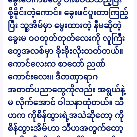
စို့ခိုင်းတဲ့ကောင်။ ခွေးဖင်ပူးတာကြည့်
ပြီး သူ့အိမ်မှာ မွေးထားတဲ့ နီမဆိုတဲ့
ခွေးမ ဝဝတုတ်တုတ်လေးကို လူကြီး
တွေအလစ်မှာ ခိုးခိုးလိုးတတ်တယ်။
ကောင်လေးက စာတော် ညဏ်
ကောင်းလေး။ ဒီတဏှာရာဂ
အတတ်ပညာတွေကိုလည်း အရွယ်နဲ့
မ လိုက်အောင် ဝါသနာထုံတယ်။ သီ
ဟက ကိုစိန်ထွားရဲ့အသဲဆိုတော့ ကို
စိန်ထွားအိမ်ဟာ သီဟအတွက်တော့