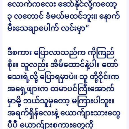
လောက်ကလေး ဆော်နိုင်လို့ကတော့
၃ လတောင် ခံမယ်မထင်ဘူး။ နောက်
မီးသေချာပေါက် လင်းမှာ”
ဒီစကား ပြောလာသည်က ကိုကြည်
စိုး။ သူလည်း အိမ်ထောင်နဲ့ပါ။ တော်
သေးရဲ့လို့ ပြောရမှာပဲ။ သူ တို့ဝိုင်းက
အရှေ့ဖျားက တမာပင်ကြီးအောက်
မှာမို့ ဘယ်သူမှတော့ မကြားပါဘူး။
အရက်ရှိန်လေးနဲ့ ယောက်ျားသားတွေ
ပီပီ ယောက်ျားစကားတွေကို