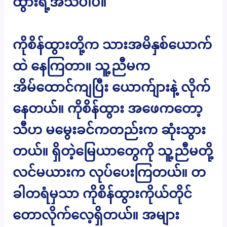
ထွားရဲ့အသဲပါပဲ။
ကိုစိန်ထွားတို့က သားအမိနှစ်ယောက်
ထဲ နေကြတာ။ သူ့ညီမက
အိမ်ထောင်ကျပြီး ယောက်ျားနဲ့ လိုက်
နေတယ်။ ကိုစိန်ထွား အဖေကတော့
သီဟ မမွေးခင်ကတည်းက ဆုံးသွား
တယ်။ ရှိတဲ့မြေယာတွေကို သူ့ညီမတို့
လင်မယားက လုပ်ပေးကြတယ်။ တ
ခါတရံမှသာ ကိုစိန်ထွားကိုယ်တိုင်
တောလိုက်လေ့ရှိတယ်။ အများ