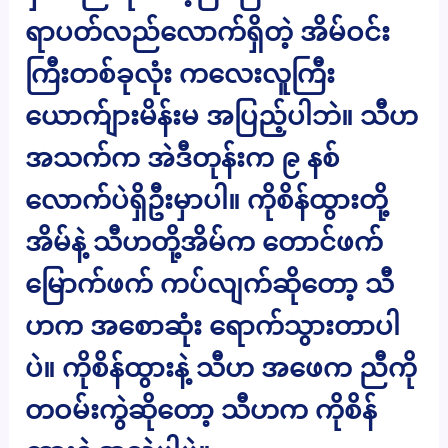
ရာပတ်လည်လောက်ရှိတဲ့ အိမ်ဝင်း
ကြီးတစ်ခုလုံး ကလေးလူကြီး
ယောက်ျားမိန်းမ အပြည့်ပါဘဲ။ သီဟ
အသက်က အဲဒီတုန်းက ၉ နစ်
လောက်ပဲရှိဦးမှာပါ။ ကိုစိန်ထွားတို့
အိမ်နဲ့ သီဟတို့အိမ်က တောင်ဖက်
မြောက်ဖက် ကပ်လျက်ဆိုတော့ သီ
ဟက အစောဆုံး ရောက်သွားတာပါ
ပဲ။ ကိုစိန်ထွားနဲ့ သီဟ အဖေက ညီကို
တဝမ်းကွဲဆိုတော့ သီဟက ကိုစိန်