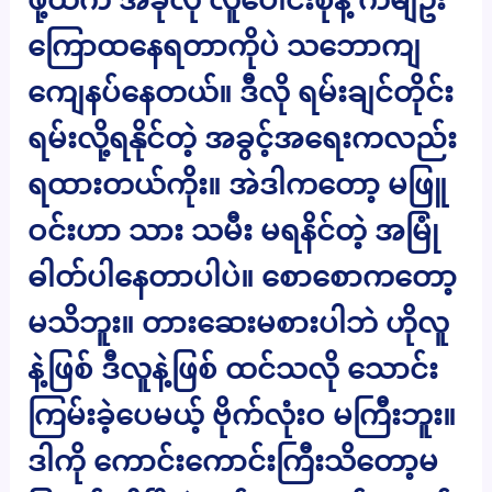
ကြောထနေရတာကိုပဲ သဘောကျ
ကျေနပ်နေတယ်။ ဒီလို ရမ်းချင်တိုင်း
ရမ်းလို့ရနိုင်တဲ့ အခွင့်အရေးကလည်း
ရထားတယ်ကိုး။ အဲဒါကတော့ မဖြူ
ဝင်းဟာ သား သမီး မရနိင်တဲ့ အမြုံ
ဓါတ်ပါနေတာပါပဲ။ စောစောကတော့
မသိဘူး။ တားဆေးမစားပါဘဲ ဟိုလူ
နဲ့ဖြစ် ဒီလူနဲ့ဖြစ် ထင်သလို သောင်း
ကြမ်းခဲ့ပေမယ့် ဗိုက်လုံးဝ မကြီးဘူး။
ဒါကို ကောင်းကောင်းကြီးသိတော့မ