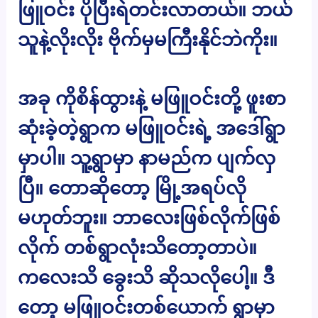
ဖြူဝင်း ပိုပြီးရဲတင်းလာတယ်။ ဘယ်
သူနဲ့လိုးလိုး ဗိုက်မှမကြီးနိုင်ဘဲကိုး။
အခု ကိုစိန်ထွားနဲ့ မဖြူဝင်းတို့ ဖူးစာ
ဆုံးခဲ့တဲ့ရွာက မဖြူဝင်းရဲ့ အဒေါ်ရွာ
မှာပါ။ သူ့ရွာမှာ နာမည်က ပျက်လှ
ပြီ။ တောဆိုတော့ မြို့အရပ်လို
မဟုတ်ဘူး။ ဘာလေးဖြစ်လိုက်ဖြစ်
လိုက် တစ်ရွာလုံးသိတော့တာပဲ။
ကလေးသိ ခွေးသိ ဆိုသလိုပေါ့။ ဒီ
တော့ မဖြူဝင်းတစ်ယောက် ရွာမှာ