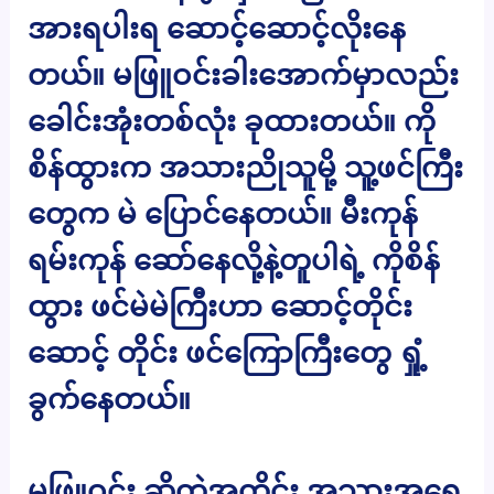
အားရပါးရ ဆောင့်ဆောင့်လိုးနေ
တယ်။ မဖြူဝင်းခါးအောက်မှာလည်း
ခေါင်းအုံးတစ်လုံး ခုထားတယ်။ ကို
စိန်ထွားက အသားညိုသူမို့ သူ့ဖင်ကြီး
တွေက မဲ ပြောင်နေတယ်။ မီးကုန်
ရမ်းကုန် ဆော်နေလို့နဲ့တူပါရဲ့ ကိုစိန်
ထွား ဖင်မဲမဲကြီးဟာ ဆောင့်တိုင်း
ဆောင့် တိုင်း ဖင်ကြောကြီးတွေ ရှုံ့
ခွက်နေတယ်။
မဖြူဝင်း ဆိုတဲ့အတိုင်း အသားအရေ