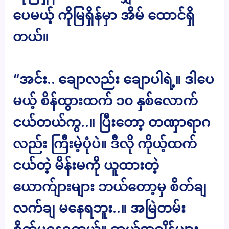
ပေမယ့် ကိုမြရှိန်မှာ အိမ် ထောင်ရှိ
တယ်။
“အင်း.. ချောလည်း ချောပါရဲ့။ ဒါပေ
မယ့် စိန်ထွားထက် ၁၀ နှစ်လောက်
ငယ်တယ်ကွ..။ ပြီးတော့ တဏှာရာဂ
လည်း ကြီးမဲ့ပုံပဲ။ ဒီလို ကိုယ့်ထက်
ငယ်တဲ့ မိန်းမကို ယူထားတဲ့
ယောက်ျားများ ဘယ်တော့မှ စိတ်ချ
လက်ချ မနေရဘူး..။ အမြဲတမ်း