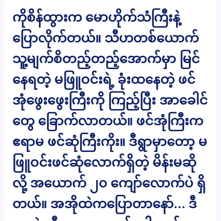
ကိုစိန်ထွားက မောဟိုက်သံကြီးနဲ့
ပြောလိုက်တယ်။ သီဟတစ်ယောက်
သူ့မျက်စိတည့်တည့်အောက်မှာ မြင်
နေရတဲ့ မဖြူဝင်းရဲ့ ခုံးထနေတဲ့ ဖင်
အုံဖွေးဖွေးကြီးကို ကြည့်ပြီး အာခေါင်
တွေ ခြောက်လာတယ်။ ဖင်အုံကြီးက
ဧရာမ ဖင်ဆုံကြီးကိုး။ ဒီရွာမှာတော့ မ
ဖြူဝင်းဖင်ဆုံလောက်ရှိတဲ့ မိန်းမဆို
လို့ အယောက် ၂၀ ကျော်လောက်ပဲ ရှိ
တယ်။ အအိုထဲကပြောတာနော်… ဒီ