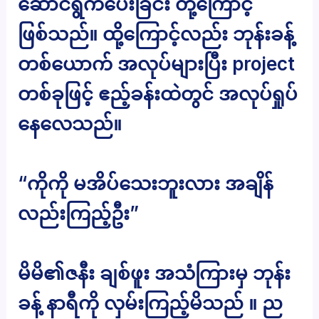
ဆောင်ရွက်ပေးခြင်း တို့ကြောင့်
ဖြစ်သည်။ ထို့ကြောင့်လည်း ဘုန်းခန့်
တစ်ယောက် အလုပ်များပြီး project
တစ်ခုဖြင့် ဧည့်ခန်းထဲတွင် အလုပ်ရှုပ်
နေလေသည်။
“ကိုကို မအိပ်သေးဘူးလား အချိန်
လည်းကြည့်ဦး”
မိမိ၏ဇနီး ချစ်ဖူး အသံကြားမှ ဘုန်း
ခန့် နာရီကို လှမ်းကြည့်မိသည် ။ ည