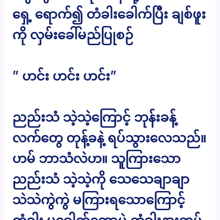
ရှေ့ ရောက်၍ တံခါးခေါက်ပြီး ချစ်ဖူး
ကို လှမ်းခေါ်မည်ပြုစဉ်
” ဟင်း ဟင်း ဟင်း”
ညည်းသံ သဲ့သဲ့ကြောင့် ဘုန်းခန့်
လက်တွေ တုန့်ခနဲ့ ရပ်သွားလေသည်။
ဟမ် ဘာသံလဲဟ။ သူကြားသော
ညည်းသံ သဲ့သဲ့ကို သေသေချာချာ
သဲသဲကွဲကွဲ မကြားရသောကြောင့်