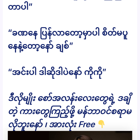
တာပါ”
“ခဏနေ ပြန်လာတော့မှာပါ စိတ်မပူ
နေနဲ့တော့နော် ချစ်”
“အင်းပါ ဒါဆိုဒါပဲနော် ကိုကို”
ဒီလိုမျိုး စော်အလန်းလေးတွေရဲ့ ဒချိ
တဲ့ ကားတွေကြည့်ဖို့ မန်ဘာဝင်စရာမ
လိုဘူးနော် ၊ အားလုံး Free