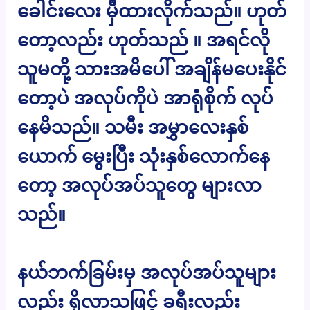
ခေါင်းလေး မှီထားလိုက်သည်။ ဟုတ်
တော့လည်း ဟုတ်သည် ။ အရင်လို
သူမတို့ သားအမိပေါ် အချိန်မပေးနိုင်
တော့ပဲ အလုပ်ကိုပဲ အာရုံစိုက် လုပ်
နေမိသည်။ သမီး အမွှာလေးနှစ်
ယောက် မွေးပြီး သုံးနှစ်လောက်နေ
တော့ အလုပ်အပ်သူတွေ များလာ
သည်။
နယ်ဘက်ခြမ်းမှ အလုပ်အပ်သူများ
လည်း ရှိလာသဖြင့် ခရီးလည်း