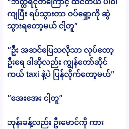
“ဘတ္ထရီငုတ်ကြောင့် ထင်တယ် ပါဝါ
ကျပြီး ရပ်သွားတာ ဝပ်ရှော့ကို ဆွဲ
သွားရတော့မယ် ငါ့တူ”
“ဦး အဆင်ပြေသလိုသာ လုပ်တော့
ဦးရေ ဒါဆိုလည်း ကျွန်တော်ဆိုင်
ကယ် taxi နဲ့ပဲ ပြန်လိုက်တော့မယ်”
“အေးအေး ငါ့တူ”
ဘုန်းခန့်လည်း ဦးမောင်ကို ကား