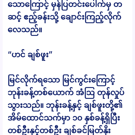
သောကြောင့် မှန်ပြတင်းပေါက်မှ တ
ဆင့် ဧည့်ခန်းသို့ ချောင်းကြည့်လိုက်
လေသည်။
“ဟင် ချစ်ဖူး”
မြင်လိုက်ရသော မြင်ကွင်းကြောင့်
ဘုန်းခန့်တစ်ယောက် အံဩ တုန်လှုပ်
သွားသည်။ ဘုန်းခန့်နှင့် ချစ်ဖူးတို့၏
အိမ်ထောင်သက်မှာ ၁၀ နှစ်ခန့်ရှိပြီး
တစ်ဦးနှင့်တစ်ဦး ချစ်ခင်မြတ်နိုး