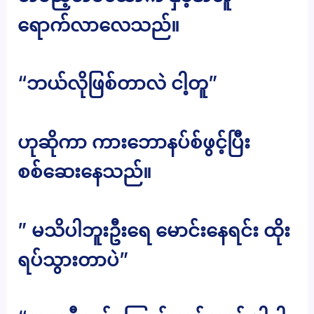
ရောက်လာလေသည်။
“ဘယ်လိုဖြစ်တာလဲ ငါ့တူ”
ဟုဆိုကာ ကားဘောနပ်စ်ဖွင့်ပြီး
စစ်ဆေးနေသည်။
” မသိပါဘူးဦးရေ မောင်းနေရင်း ထိုး
ရပ်သွားတာပဲ”