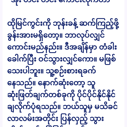
ထိုမြင်ကွင်းကို ဘုန်းခန့် ဆက်ကြည့်ဖို့
ခွန်းအားမရှိတော့။ ဘာလုပ်လျှင်
ကောင်းမည်နည်း။ ဒီအချိန်မှာ တံခါး
ခေါက်ပြီး ဝင်သွားလျှင်ကော။ မဖြစ်
သေးပါဘူး။ သူ့စဉ်းစားရခက်
နေသည်။ နောက်ဆုံးတော့ သူ
ဆုံးဖြတ်ချက်တစ်ခုကို ပိုင်ပိုင်နိုင်နိုင်
ချလိုက်ပုံရသည်။ ဘယ်သူမှ မသိခင်
လာလမ်းအတိုင်း ပြန်လှည့် သွား