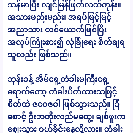
သန်မာပြီး လျင်မြန်ဖြတ်လတ်တုန်း။
အသားမည်းမည်း၊ အရပ်မြင့်မြင့်
အညာသား တစ်ယောက်ဖြစ်ပြီး
အလုပ်ကြိုးစား၍ လုံခြုံရေး စိတ်ချရ
သူလည်း ဖြစ်သည်။
ဘုန်းခန့် အိမ်ရှေ့တံခါးမကြီးရှေ့
ရောက်တော့ တံခါးပိတ်ထားသဖြင့်
စိတ်ထဲ ဇဝေဇဝါ ဖြစ်သွားသည်။ ခြံ
စောင့် ဦးဘတိုးလည်မတွေ့၊ ချစ်ဖူးက
ဈေးသွား ဝယ်ခိုင်းနေလို့လား။ တံခါး