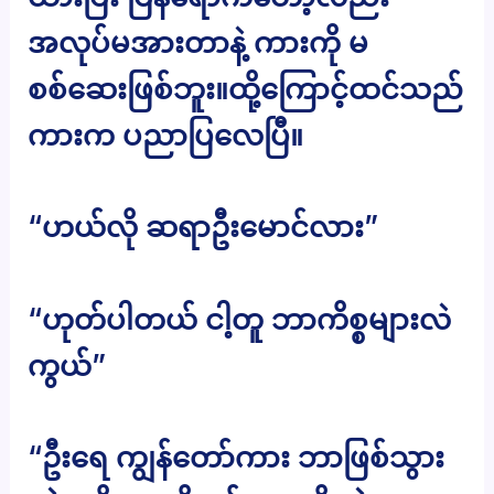
အလုပ်မအားတာနဲ့ ကားကို မ
စစ်ဆေးဖြစ်ဘူး။ထို့ကြောင့်ထင်သည်
ကားက ပညာပြလေပြီ။
“ဟယ်လို ဆရာဦးမောင်လား”
“ဟုတ်ပါတယ် ငါ့တူ ဘာကိစ္စများလဲ
ကွယ်”
“ဦးရေ ကျွန်တော်ကား ဘာဖြစ်သွား