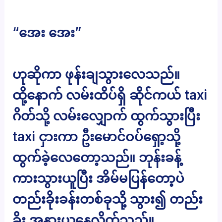
“အေး အေး”
ဟုဆိုကာ ဖုန်းချသွားလေသည်။
ထို့နောက် လမ်းထိပ်ရှိ ဆိုင်ကယ် taxi
ဂိတ်သို့ လမ်းလျှောက် ထွက်သွားပြီး
taxi ငှားကာ ဦးမောင်ဝပ်ရှော့သို့
ထွက်ခဲ့လေတော့သည်။ ဘုန်းခန့်
ကားသွားယူပြီး အိမ်မပြန်တော့ပဲ
တည်းခိုးခန်းတစ်ခုသို့ သွား၍ တည်း
ခိုး အနားယူနေလိုက်သည်။