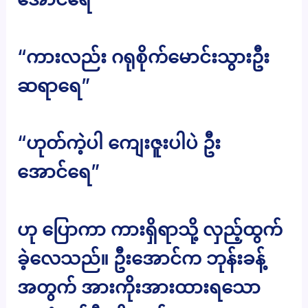
“ကားလည်း ဂရုစိုက်မောင်းသွားဦး
ဆရာရေ”
“ဟုတ်ကဲ့ပါ ကျေးဇူးပါပဲ ဦး
အောင်ရေ”
ဟု ပြောကာ ကားရှိရာသို့ လှည့်ထွက်
ခဲ့လေသည်။ ဦးအောင်က ဘုန်းခန့်
အတွက် အားကိုးအားထားရသော