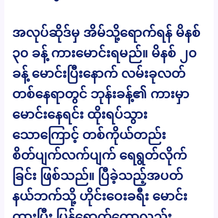
အလုပ်ဆိုဒ်မှ အိမ်သို့ရောက်ရန် မိနစ်
၃၀ ခန့် ကားမောင်းရမည်။ မိနစ် ၂၀
ခန့် မောင်းပြီးနောက် လမ်းခုလတ်
တစ်နေရာတွင် ဘုန်းခန့်၏ ကားမှာ
မောင်းနေရင်း ထိုးရပ်သွား
သောကြောင့် တစ်ကိုယ်တည်း
စိတ်ပျက်လက်ပျက် ရေရွတ်လိုက်
ခြင်း ဖြစ်သည်။ ပြီခဲ့သည့်အပတ်
နယ်ဘက်သို့ ဟိုင်းဝေးခရီး မောင်း
ထားပြီး ပြန်ရောက်တော့လည်း