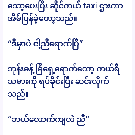
သော့ပေးပြီး ဆိုင်ကယ် taxi ဌားကာ
အိမ်ပြန်ခဲ့တော့သည်။
“ဒီမှာပဲ ငါ့ညီရောက်ပြီ”
ဘုန်းခန့် ခြံရှေ့ရောက်တော့ ကယ်ရီ
သမားကို ရပ်ခိုင်းပြီး ဆင်းလိုက်
သည်။
“ဘယ်လောက်ကျလဲ ညီ”