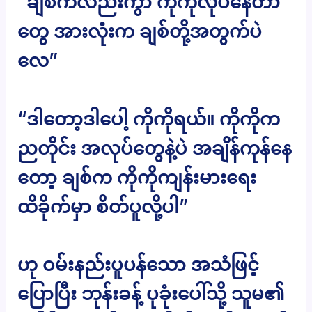
“ချစ်ကလည်းကွာ ကိုကိုလုပ်နေတာ
တွေ အားလုံးက ချစ်တို့အတွက်ပဲ
လေ”
“ဒါတော့ဒါပေါ့ ကိုကိုရယ်။ ကိုကိုက
ညတိုင်း အလုပ်တွေနဲ့ပဲ အချိန်ကုန်နေ
တော့ ချစ်က ကိုကိုကျန်းမားရေး
ထိခိုက်မှာ စိတ်ပူလို့ပါ”
ဟု ဝမ်းနည်းပူပန်သော အသံဖြင့်
ပြောပြီး ဘုန်းခန့် ပုခုံးပေါ်သို့ သူမ၏