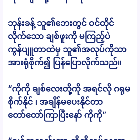
ဘုန်းခန့် သူ၏ဘေးတွင် ဝင်ထိုင်
လိုက်သော ချစ်ဖူးကို မကြည့်ပဲ
ကွန်ပျူတာထဲမှ သူ၏အလုပ်ကိုသာ
အားရုံစိုက်၍ ပြန်ပြောလိုက်သည်။
“ကိုကို ချစ်လေးတို့ကို အရင်လို ဂရုမ
စိုက်နိုင် ၊ အချိန်မပေးနိုင်တာ
တော်တော်ကြာပြီးနော် ကိုကို”