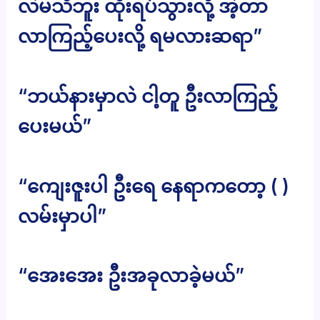
လဲမသိဘူး ထိုးရပ်သွားလို့ အဲ့တာ
လာကြည့်ပေးလို့ ရမလားဆရာ”
“ဘယ်နားမှာလဲ ငါ့တူ ဦးလာကြည့်
ပေးမယ်”
“ကျေးဇူးပါ ဦးရေ နေရာကတော့ ( )
လမ်းမှာပါ”
“အေးအေး ဦးအခုလာခဲ့မယ်”