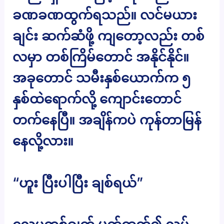
ခဏခဏထွက်ရသည်။ လင်မယား
ချင်း ဆက်ဆံဖို့ ကျတော့လည်း တစ်
လမှာ တစ်ကြိမ်တောင် အနိုင်နိုင်။
အခုတောင် သမီးနှစ်ယောက်က ၅
နှစ်ထဲရောက်လို့ ကျောင်းတောင်
တက်နေပြီ။ အချိန်ကပဲ ကုန်တာမြန်
နေလို့လား။
“ဟူး ပြီးပါပြီး ချစ်ရယ်”