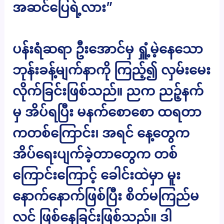
အဆင်ပြေရဲ့လား”
ပန်းရံဆရာ ဦးအောင်မှ ရှူံ့မဲ့နေသော
ဘုန်းခန့်မျက်နာကို ကြည့်၍ လှမ်းမေး
လိုက်ခြင်းဖြစ်သည်။ ညက ညဉ့်နက်
မှ အိပ်ရပြီး မနက်စောစော ထရတာ
ကတစ်ကြောင်း၊ အရင် နေ့တွေက
အိပ်ရေးပျက်ခဲ့တာတွေက တစ်
ကြောင်းကြောင့် ခေါင်းထဲမှာ မူး
နောက်နောက်ဖြစ်ပြီး စိတ်မကြည်မ
လင် ဖြစ်နေခြင်းဖြစ်သည်။ ဒါ