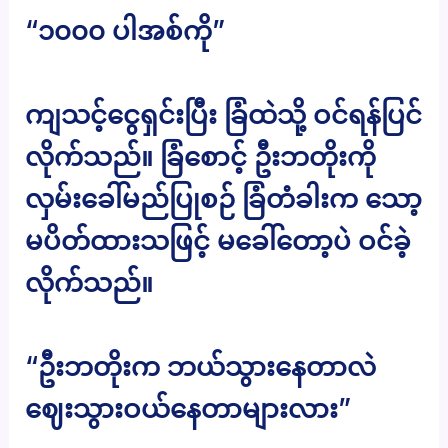
“၁၀၀၀ ပါအစ်ကို”
ကျသင့်ငွေရှင်းပြီး ခြံထဲသို့ ဝင်ရန်ပြင်
လိုက်သည်။ ခြံစောင့် ဦးဘတိုးကို
လှမ်းခေါ်မည်ပြုစဉ် ခြံတံခါးက သော့
မပိတ်ထားသဖြင့် မခေါ်တော့ပဲ ဝင်ခဲ့
လိုက်သည်။
“ဦးဘတိုးက ဘယ်သွားနေတာလဲ
ဈေးသွားဝယ်နေတာများလား”