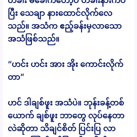
တံခါး မခေါက်တော့ပဲ တံခါးနားကပ်
ပြီး သေချာ နားထောင်လိုက်လေ
သည်။ အသံက ဧည့်ခန်းမှလာသော
အသံဖြစ်သည်။
“ဟင်း ဟင်း အား အိုး ကောင်းလိုက်
တာ”
ဟင် ဒါချစ်ဖူး အသံပဲ။ ဘုန်းခန့်တစ်
ယောက် ချစ်ဖူး ဘာတွေ လုပ်နေတာ
လဲဆိုတာ သိချင်စိတ် ပြင်းပြ လာ