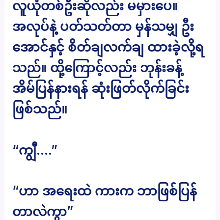
လူယုံတစ်ဦးဆိုလည်း မမှားပေ။
အလုပ်နဲ့ ပတ်သတ်တာ မှန်သမျှ ဦး
အောင်နှင့် စိတ်ချလက်ချ ထားခဲ့လို့ရ
သည်။ ထို့ကြောင့်လည်း ဘုန်းခန့်
အိမ်ပြန်နားရန် ဆုံးဖြတ်လိုက်ခြင်း
ဖြစ်သည်။
“ကျွီ….”
“ဟာ အရေးထဲ ကားက ဘာဖြစ်ပြန်
တာလဲကွာ”