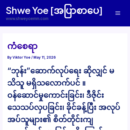
Skip
Shwe Yoe [အပြာစာပေ]
to
Mai
content
www.shweyoemm.com
Men
ကံစေရာ
By
Viktor Yoe
/
May 11, 2026
“ဘုန်း”ဆောက်လုပ်ရေး ဆိုလျှင် မ
သိသူ မရှိသလောက်ပင် ။
ဝန်ဆောင်မှုကောင်းခြင်း၊ ဒီဇိုင်း
သေသပ်လှပခြင်း၊ ခိုင်ခန့်ပြီး အလုပ်
အပ်သူများ၏ စိတ်တိုင်းကျ