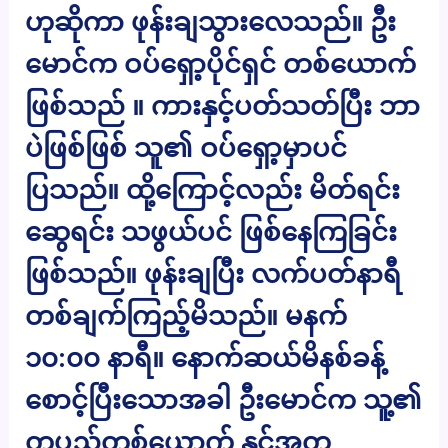
ဟုဆိုကာ ဖုန်းချသွားလေသည်။ ဦး
မောင်က ဝပ်ရှော့ပိုင်ရှင် တစ်ယောက်
ဖြစ်သည် ။ ကားနှင့်ပတ်သတ်ပြီး ဘာ
ပဲဖြစ်ဖြစ် သူ၏ ဝပ်ရှော့မှာပင်
ပြသည်။ ထို့ကြောင့်လည်း မိတ်ရင်း
ဆွေရင်း သဖွယ်ပင် ဖြစ်နေကြခြင်း
ဖြစ်သည်။ ဖုန်းချပြီး လက်ပတ်နာရီ
တစ်ချက်ကြည့်မိသည်။ မနက်
၁၀:၀၀ နာရီ။ နောက်ဆယ်မိနစ်ခန့်
စောင့်ပြီးသောအခါ ဦးမောင်က သူ့၏
တပည့်တစ်ယောက် နှင့်အတူ