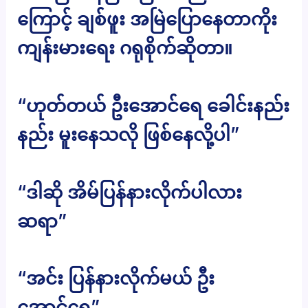
ကြောင့် ချစ်ဖူး အမြဲပြောနေတာကိုး
ကျန်းမားရေး ဂရုစိုက်ဆိုတာ။
“ဟုတ်တယ် ဦးအောင်ရေ ခေါင်းနည်း
နည်း မူးနေသလို ဖြစ်နေလို့ပါ”
“ဒါဆို အိမ်ပြန်နားလိုက်ပါလား
ဆရာ”
“အင်း ပြန်နားလိုက်မယ် ဦး
အောင်ရေ”