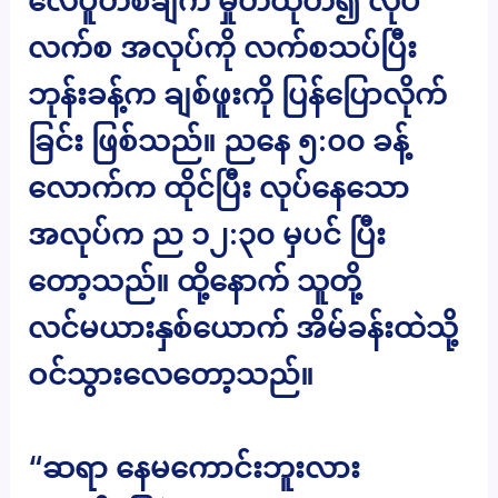
လေပူတစ်ချက် မှုတ်ထုတ်၍ လုပ်
လက်စ အလုပ်ကို လက်စသပ်ပြီး
ဘုန်းခန့်က ချစ်ဖူးကို ပြန်ပြောလိုက်
ခြင်း ဖြစ်သည်။ ညနေ ၅:၀၀ ခန့်
လောက်က ထိုင်ပြီး လုပ်နေသော
အလုပ်က ည ၁၂:၃၀ မှပင် ပြီး
တော့သည်။ ထို့နောက် သူတို့
လင်မယားနှစ်ယောက် အိမ်ခန်းထဲသို့
ဝင်သွားလေတော့သည်။
“ဆရာ နေမကောင်းဘူးလား