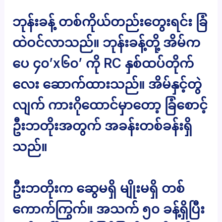
ဘုန်းခန့် တစ်ကိုယ်တည်းတွေးရင်း ခြံ
ထဲဝင်လာသည်။ ဘုန်းခန့်တို့ အိမ်က
ပေ ၄၀’x၆၀’ ကို RC နှစ်ထပ်တိုက်
လေး ဆောက်ထားသည်။ အိမ်နှင့်တွဲ
လျက် ကားဂိုထောင်မှာတော့ ခြံစောင့်
ဦးဘတိုးအတွက် အခန်းတစ်ခန်းရှိ
သည်။
ဦးဘတိုးက ဆွေမရှိ မျိုးမရှိ တစ်
ကောက်ကြွက်။ အသက် ၅၀ ခန့်ရှိပြီး