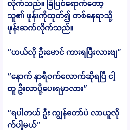
လိုက်သည်။ ခြံပြင်ရောက်တော့
သူ၏ ဖုန်းကိုထုတ်၍ တစ်နေရာသို့
ဖုန်းဆက်လိုက်သည်။
“ဟယ်လို ဦးမောင် ကားရပြီးလားဗျ”
“နောက် နာရီဝက်လောက်ဆိုရပြီ ငါ့
တူ ဦးလာပို့ပေးရမှာလား”
“ရပါတယ် ဦး ကျွန်တော်ပဲ လာယူလို
က်ပါ့မယ်”