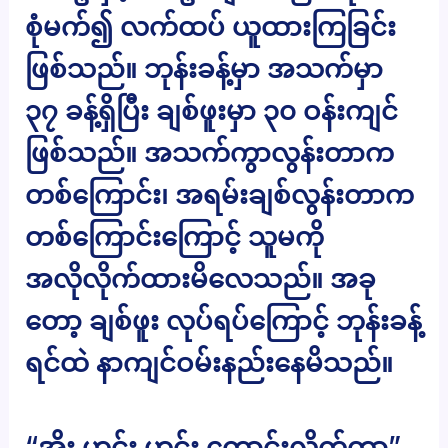
စုံမက်၍ လက်ထပ် ယူထားကြခြင်း
ဖြစ်သည်။ ဘုန်းခန့်မှာ အသက်မှာ
၃၇ ခန့်ရှိပြီး ချစ်ဖူးမှာ ၃၀ ဝန်းကျင်
ဖြစ်သည်။ အသက်ကွာလွန်းတာက
တစ်ကြောင်း၊ အရမ်းချစ်လွန်းတာက
တစ်ကြောင်းကြောင့် သူမကို
အလိုလိုက်ထားမိလေသည်။ အခု
တော့ ချစ်ဖူး လုပ်ရပ်ကြောင့် ဘုန်းခန့်
ရင်ထဲ နာကျင်ဝမ်းနည်းနေမိသည်။
“အိုး ဟင်း ဟင်း ကောင်းလိုက်တာ”