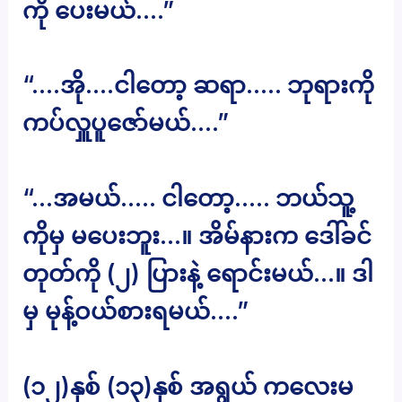
ကို ပေးမယ်….”
“….အို….ငါတော့ ဆရာ….. ဘုရားကို
ကပ်လှူပူဇော်မယ်….”
“…အမယ်….. ငါတော့….. ဘယ်သူ့
ကိုမှ မပေးဘူး…။ အိမ်နားက ဒေါ်ခင်
တုတ်ကို (၂) ပြားနဲ့ ရောင်းမယ်…။ ဒါ
မှ မုန့်ဝယ်စားရမယ်….”
(၁၂)နှစ် (၁၃)နှစ် အရွယ် ကလေးမ