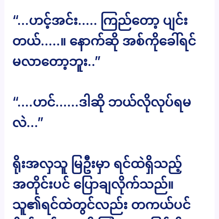
“…ဟင့်အင်း….. ကြည်တော့ ပျင်း
တယ်…..။ နောက်ဆို အစ်ကိုခေါ်ရင်
မလာတော့ဘူး..”
“….ဟင်……ဒါဆို ဘယ်လိုလုပ်ရမ
လဲ…”
ရိုးအလှသူ မြဦးမှာ ရင်ထဲရှိသည့်
အတိုင်းပင် ပြောချလိုက်သည်။
သူ၏ရင်ထဲတွင်လည်း တကယ်ပင်