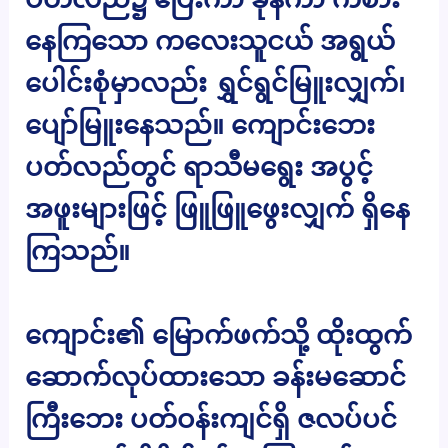
နေကြသော ကလေးသူငယ် အရွယ်
ပေါင်းစုံမှာလည်း ရွှင်ရွင်မြူးလျှက်၊
ပျော်မြူးနေသည်။ ကျောင်းဘေး
ပတ်လည်တွင် ရာသီမရွေး အပွင့်
အဖူးများဖြင့် ဖြူဖြူဖွေးလျှက် ရှိနေ
ကြသည်။
ကျောင်း၏ မြောက်ဖက်သို့ ထိုးထွက်
ဆောက်လုပ်ထားသော ခန်းမဆောင်
ကြီးဘေး ပတ်ဝန်းကျင်ရှိ ဇလပ်ပင်