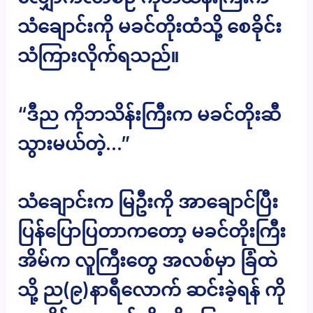
သံချောင်းကို မခင်တိုးထံသို့ စေခိုင်း
သံကြားလိုက်ရသည်။
“ဒီည ကိုဘသိန်းကြီးက မခင်တိုးဆီ
သွားမယ်တဲ့…”
သံချောင်းက မြဦးကို အာချောင်ပြီး
ပြန်ပြောပြတာကတော့ မခင်တိုးကြီး
အိမ်က လူကြီးတွေ အလစ်မှာ ခြံထဲ
သို့ ည(၉)နာရီလောက် ဆင်းခဲ့ရန် ကို