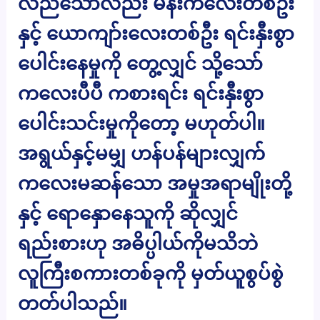
လည်သော်လည်း မိန်းကလေးတစ်ဦး
နှင့် ယောကျာ်းလေးတစ်ဦး ရင်းနှီးစွာ
ပေါင်းနေမှုကို တွေ့လျှင် သို့သော်
ကလေးပီပီ ကစားရင်း ရင်းနှီးစွာ
ပေါင်းသင်းမှုကိုတော့ မဟုတ်ပါ။
အရွယ်နှင့်မမျှ ဟန်ပန်များလျှက်
ကလေးမဆန်သော အမှုအရာမျိုးတို့
နှင့် ရောနှောနေသူကို ဆိုလျှင်
ရည်းစားဟု အဓိပ္ပါယ်ကိုမသိဘဲ
လူကြီးစကားတစ်ခုကို မှတ်ယူစွပ်စွဲ
တတ်ပါသည်။