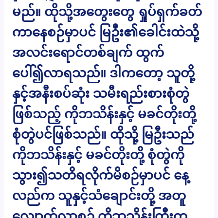
မည်။ ထိုသို့အတွေးတွေ ရှုပ်ရှက်ခတ်
ကာနေစဉ်မှာပင် မြဦး၏ခေါင်းထဲသို့
အလင်းရောင်တစ်ချက် ထွက်
ပေါ်၍လာရသည်။ ဒါကတော့ သူတို့
နှင့်အနီးစပ်ဆုံး သမီးရည်းစားစုံတွဲ
ဖြစ်သည့် ကိုဘသိန်းနှင့် မခင်တိုးတို့
စုံတွဲပင်ဖြစ်သည်။ ထိုသို့ မြဦးသည်
ကိုဘသိန်းနှင့် မခင်တိုးတို့ စုံတွဲကို
သွား၍သတိရလိုက်မိစဉ်မှာပင် နေ့
လည်က သူနှင့်သံချောင်းတို့ အတူ
လျှောက်လာစဉ် ကိုဘသိန်းကြီးက