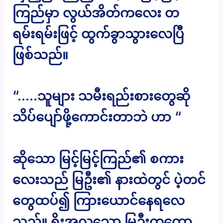
ကြည်မှာ လွယ်အိတ်ကလေး တ
ရမ်းရမ်းဖြင့် ထွက်ခွာသွားလေပြီ
ဖြစ်သည်။
“…..သူများ သမီးရည်းစားတွေဆို
သိပ်ပျော်ဖို့ကောင်းတာဘဲ ဟာ “
ဆိုသော မြင့်မြင့်ကြည်၏ စကား
လေးသည် မြဦး၏ နားထဲတွင် ပဲ့တင်
တွေထပ်၍ ကြားယောင်နေရလေ
သည်။ ရိုးအလှသော မြဦးကတော့