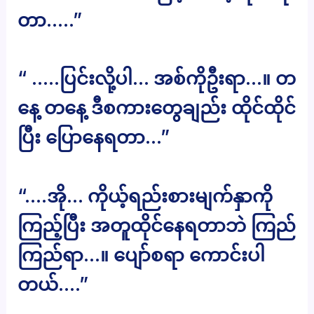
တာ…..”
“ …..ပြင်းလို့ပါ… အစ်ကိုဦးရာ…။ တ
နေ့ တနေ့ ဒီစကားတွေချည်း ထိုင်ထိုင်
ပြီး ပြောနေရတာ…”
“….အို… ကိုယ့်ရည်းစားမျက်နှာကို
ကြည့်ပြီး အတူထိုင်နေရတာဘဲ ကြည်
ကြည်ရာ…။ ပျော်စရာ ကောင်းပါ
တယ်….”