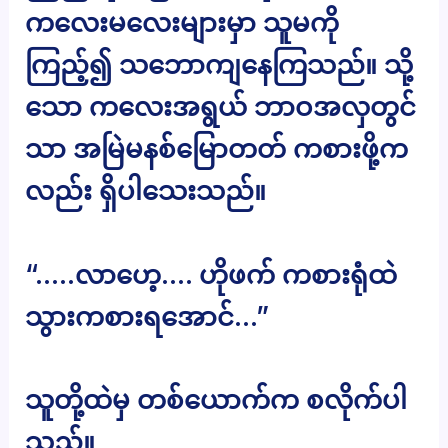
ကလေးမလေးများမှာ သူမကို
ကြည့်၍ သဘောကျနေကြသည်။ သို့
သော ကလေးအရွယ် ဘာဝအလှတွင်
သာ အမြဲမနစ်မြောတတ် ကစားဖို့က
လည်း ရှိပါသေးသည်။
“…..လာဟေ့…. ဟိုဖက် ကစားရုံထဲ
သွားကစားရအောင်…”
သူတို့ထဲမှ တစ်ယောက်က စလိုက်ပါ
သည်။