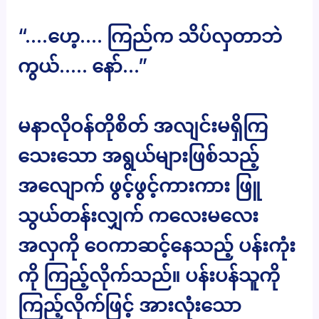
“….ဟေ့…. ကြည်က သိပ်လှတာဘဲ
ကွယ်….. နော်…”
မနာလိုဝန်တိုစိတ် အလျင်းမရှိကြ
သေးသော အရွယ်များဖြစ်သည့်
အလျောက် ဖွင့်ဖွင့်ကားကား ဖြူ
သွယ်တန်းလျှက် ကလေးမလေး
အလှကို ဝေကာဆင့်နေသည့် ပန်းကုံး
ကို ကြည့်လိုက်သည်။ ပန်းပန်သူကို
ကြည့်လိုက်ဖြင့် အားလုံးသော