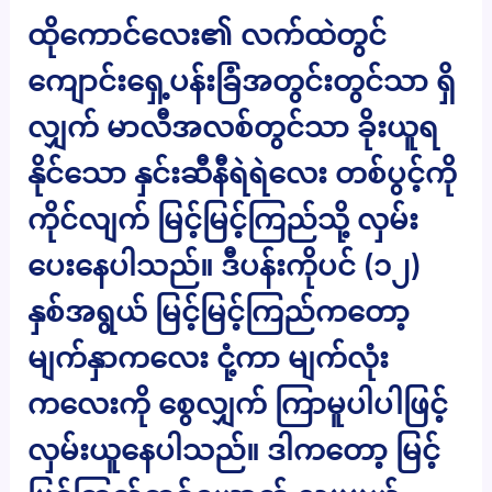
ထိုကောင်လေး၏ လက်ထဲတွင်
ကျောင်းရှေ့ပန်းခြံအတွင်းတွင်သာ ရှိ
လျှက် မာလီအလစ်တွင်သာ ခိုးယူရ
နိုင်သော နှင်းဆီနီရဲရဲလေး တစ်ပွင့်ကို
ကိုင်လျက် မြင့်မြင့်ကြည်သို့ လှမ်း
ပေးနေပါသည်။ ဒီပန်းကိုပင် (၁၂)
နှစ်အရွယ် မြင့်မြင့်ကြည်ကတော့
မျက်နှာကလေး ငုံ့ကာ မျက်လုံး
ကလေးကို စွေလျှက် ကြာမူပါပါဖြင့်
လှမ်းယူနေပါသည်။ ဒါကတော့ မြင့်