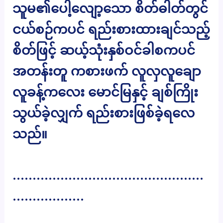
သူမ၏ပေါ့လျော့သော စိတ်ဓါတ်တွင်
ငယ်စဉ်ကပင် ရည်းစားထားချင်သည့်
စိတ်ဖြင့် ဆယ့်သုံးနှစ်ဝင်ခါစကပင်
အတန်းတူ ကစားဖက် လူလှလူချော
လူခန့်ကလေး မောင်မြနှင့် ချစ်ကြိုး
သွယ်ခဲ့လျှက် ရည်းစားဖြစ်ခဲ့ရလေ
သည်။
…………………………………………
………………