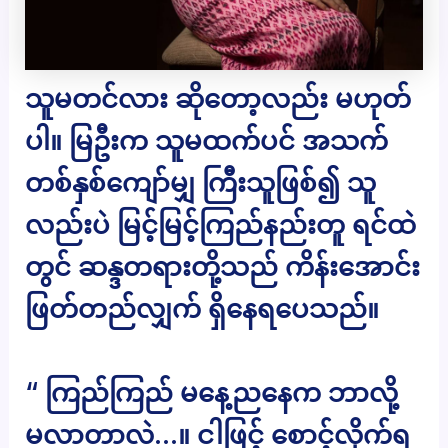
သူမတင်လား ဆိုတော့လည်း မဟုတ်
ပါ။ မြဦးက သူမထက်ပင် အသက်
တစ်နှစ်ကျော်မျှ ကြီးသူဖြစ်၍ သူ
လည်းပဲ မြင့်မြင့်ကြည်နည်းတူ ရင်ထဲ
တွင် ဆန္ဒတရားတို့သည် ကိန်းအောင်း
ဖြတ်တည်လျှက် ရှိနေရပေသည်။
“ ကြည်ကြည် မနေ့ညနေက ဘာလို့
မလာတာလဲ…။ ငါဖြင့် စောင့်လိုက်ရ