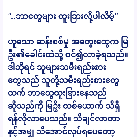
“..ဘာတွေများ ထူးခြားလို့ပါလိမ့်”
ဟူသော ဆန်းစစ်မှု အတွေးတွေက မြ
ဦး၏ခေါင်းထဲသို့ ဝင်၍လာခဲ့ရသည်။
ဒါဆိုရင် သူများသမီးရည်းစား
တွေသည် သူတို့သမီးရည်းစားတွေ
ထက် ဘာတွေထူးခြားနေသည်
ဆိုသည်ကို မြဦး တစ်ယောက် သိရှိ
ရန်လိုလာပေသည်။ သိချင်လာတာ
နှင့်အမျှ သိအောင်လုပ်ရပေတော့