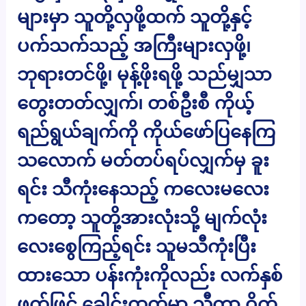
များမှာ သူတို့လှဖို့ထက် သူတို့နှင့်
ပက်သက်သည့် အကြီးများလှဖို့၊
ဘုရားတင်ဖို့၊ မုန့်ဖိုးရဖို့ သည်မျှသာ
တွေးတတ်လျှက်၊ တစ်ဦးစီ ကိုယ့်
ရည်ရွယ်ချက်ကို ကိုယ်ဖော်ပြနေကြ
သလောက် မတ်တပ်ရပ်လျှက်မှ ခူး
ရင်း သီကုံးနေသည့် ကလေးမလေး
ကတော့ သူတို့အားလုံးသို့ မျက်လုံး
လေးစွေကြည့်ရင်း သူမသီကုံးပြီး
ထားသော ပန်းကုံးကိုလည်း လက်နှစ်
ဖက်ဖြင့် ခေါင်းထက်မှာ သီကာ ဝိုက်