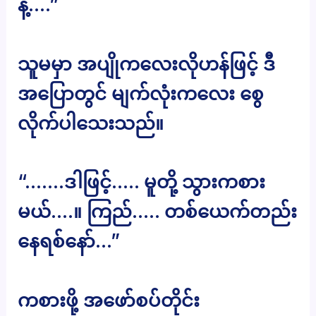
နဲ့….”
သူမမှာ အပျိုကလေးလိုဟန်ဖြင့် ဒီ
အပြောတွင် မျက်လုံးကလေး စွေ
လိုက်ပါသေးသည်။
“…….ဒါဖြင့်….. မူတို့ သွားကစား
မယ်….။ ကြည်….. တစ်ယေက်တည်း
နေရစ်နော်…”
ကစားဖို့ အဖော်စပ်တိုင်း