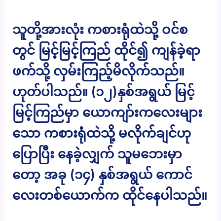
သူတို့အားလုံး ကစားရုံထဲသို့ ဝင်စ
တွင် မြင့်မြင့်ကြည် ထိုင်၍ ကျန်ခဲ့ရာ
ဖက်သို့ လှမ်းကြည့်မိလိုက်သည်။
ဟုတ်ပါသည်။ (၁၂)နှစ်အရွယ် မြင့်
မြင့်ကြည်မှာ ယောကျာ်းကလေးများ
သော ကစားရုံထဲသို့ မလိုက်ချင်ဟု
ပြောပြီး နေခဲ့လျှက် သူမဘေးမှာ
တော့ အခု (၁၄) နှစ်အရွယ် ကောင်
လေးတစ်ယောက်က ထိုင်နေပါသည်။