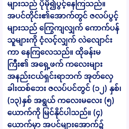
များသည် ပိုမို၍ပွင့်နေကြသည်။
အပင်တိုင်း၏အောက်တွင် ဇလပ်ပွင့်
များသည် ကြွေကျလျှက် ကောက်ပန်
သူများကို ငံ့လင့်လျှက် လဲလျောင်း
ကာ နေကြလေသည်။ ထိုခန်းမ
ကြီး၏ အရှေ့ဖက် ကလေးများ
အနည်းငယ်ရှင်းရာဘက် အုတ်လှေ
ခါးထစ်ဘေး ဇလပ်ပင်တွင် (၁၂) နှစ်၊
(၁၃)နှစ် အရွယ် ကလေးမလေး (၅)
ယောက်ကို မြင်နိုင်ပါသည်။ (၄)
ယောက်မှာ အပင်များအောက်၌