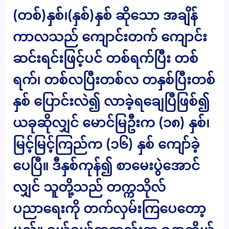
(တစ်)နှစ်၊(နှစ်)နှစ် ဆိုသော အချိန်
ကာလသည် ကျောင်းတက် ကျောင်း
ဆင်းရင်းဖြင့်ပင် တစ်ရက်ပြီး တစ်
ရက်၊ တစ်လပြီးတစ်လ တနှစ်ပြီးတစ်
နှစ် ပြောင်းလဲ၍ လာခဲ့ရချေပြီဖြစ်၍
ယခုဆိုလျှင် မောင်မြဦးက (၁၈) နှစ်၊
မြင့်မြင့်ကြည်က (၁၆) နှစ် ကျော်ခဲ့
ပေပြီ။ ဒီနှစ်ကုန်၍ စာမေးပွဲအောင်
လျှင် သူတို့သည် တက္ကသိုလ်
ပညာရေးကို တက်လှမ်းကြပေတော့