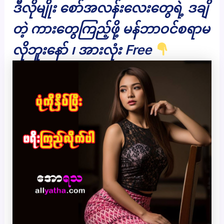
ဒီလိုမျိုး စော်အလန်းလေးတွေရဲ့ ဒချိ
တဲ့ ကားတွေကြည့်ဖို့ မန်ဘာဝင်စရာမ
လိုဘူးနော် ၊ အားလုံး Free