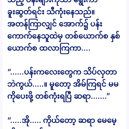
ခူးဆွတ်ရင်း သီကုံးနေသည်။
အတန်ကြာလျှင် အောက်၌ ပန်း
ကောက်နေသူထဲမှ တစ်ယောက်စ နှစ်
ယောက်စ ထလာကြကာ….
“……ပန်းကလေးတွေက သိပ်လှတာ
ဘဲကွယ်…..။ မူတော့ အိမ်ကြရင် မမ
ကိုပေးဖို့ တစ်ကုံးရပြီ ဆရာ…….”
“…..အို….. ကိုယ်တော့ ဆရာ မေမေ့