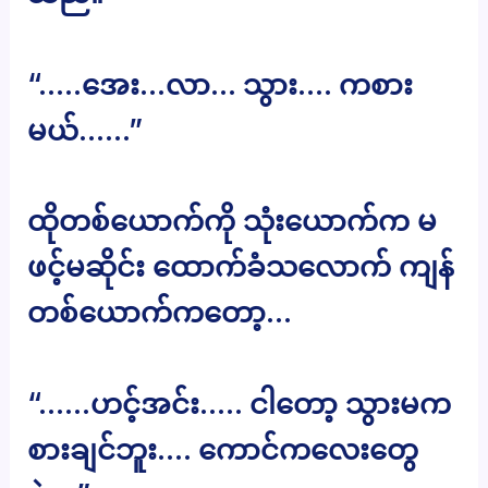
“…..အေး…လာ… သွား…. ကစား
မယ်……”
ထိုတစ်ယောက်ကို သုံးယောက်က မ
ဖင့်မဆိုင်း ထောက်ခံသလောက် ကျန်
တစ်ယောက်ကတော့…
“……ဟင့်အင်း….. ငါတော့ သွားမက
စားချင်ဘူး…. ကောင်ကလေးတွေ