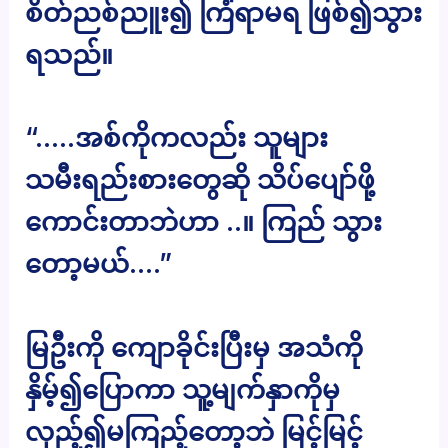
စိတ်ညစ်ညူး၍ ကြံရာမရ ဖြစ်၍သွား
ရသည်။
“…..အစ်ကိုကလည်း သူများ
သမီးရည်းစားတွေဆို သိပ်ပျော်ဖို့
ကောင်းတာဘဲဟာ ..။ ကြည် သွား
တော့မယ်….”
မြဦးကို ကျောခိုင်းပြီးမှ အသံကို
နှိမ့်၍ပြောကာ သူ့မျက်နှာကိုမှ
လှည့်၍မကြည့်တော့ဘဲ မြင့်မြင့်