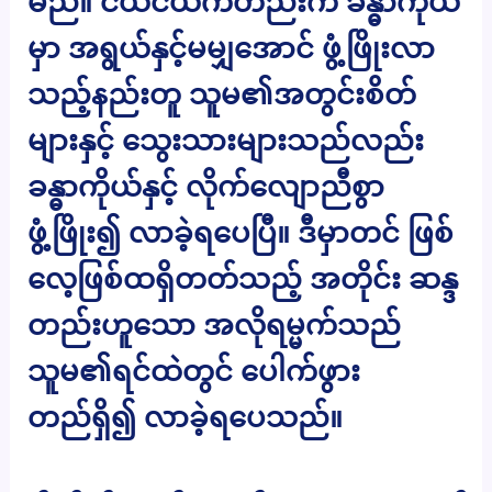
မည်။ ငယ်ငယ်ကတည်းက ခန္ဓာကိုယ်
မှာ အရွယ်နှင့်မမျှအောင် ဖွံ့ဖြိုးလာ
သည့်နည်းတူ သူမ၏အတွင်းစိတ်
များနှင့် သွေးသားများသည်လည်း
ခန္ဓာကိုယ်နှင့် လိုက်လျောညီစွာ
ဖွံ့ဖြိုး၍ လာခဲ့ရပေပြီ။ ဒီမှာတင် ဖြစ်
လေ့ဖြစ်ထရှိတတ်သည့် အတိုင်း ဆန္ဒ
တည်းဟူသော အလိုရမ္မက်သည်
သူမ၏ရင်ထဲတွင် ပေါက်ဖွား
တည်ရှိ၍ လာခဲ့ရပေသည်။