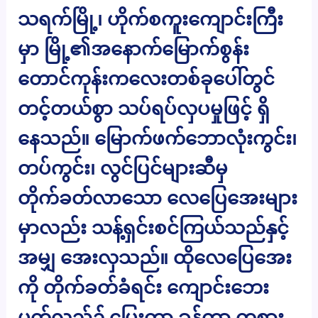
သရက်မြို့၊ ဟိုက်စကူးကျောင်းကြီး
မှာ မြို့၏အနောက်မြောက်စွန်း
တောင်ကုန်းကလေးတစ်ခုပေါ်တွင်
တင့်တယ်စွာ သပ်ရပ်လှပမှုဖြင့် ရှိ
နေသည်။ မြောက်ဖက်ဘောလုံးကွင်း၊
တပ်ကွင်း၊ လွင်ပြင်များဆီမှ
တိုက်ခတ်လာသော လေပြေအေးများ
မှာလည်း သန့်ရှင်းစင်ကြယ်သည်နှင့်
အမျှ အေးလှသည်။ ထိုလေပြေအေး
ကို တိုက်ခတ်ခံရင်း ကျောင်းဘေး
ပတ်လည်၌ ပြေးကာ ခုန်ကာ ကစား