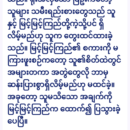
သူများ သမီးရည်းစားတွေသည် သူ
နှင့် မြင့်မြင့်ကြည်တို့ကဲ့သို့ပင် ရှိ
လိမ့်မည်ဟု သူက တွေးထင်ထားခဲ့
သည်။ မြင့်မြင့်ကြည်၏ စကားကို မ
ကြားဖူးစဉ်ကတော့ သူ၏စိတ်ထဲတွင်
အများတကာ အတွဲတွေလို ဘာမှ
ဆန်းပြားစွာရှိလိမ့်မည်ဟု မထင်ခဲ့။
အခုတော့ သူမသိသော အချက်ကို
မြင့်မြင့်ကြည်က ထောက်၍ ပြသွားခဲ့
ပေပြီ။