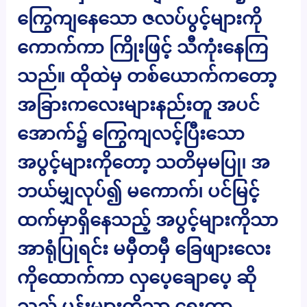
ကြွေကျနေသော ဇလပ်ပွင့်များကို
ကောက်ကာ ကြိုးဖြင့် သီကုံးနေကြ
သည်။ ထိုထဲမှ တစ်ယောက်ကတော့
အခြားကလေးများနည်းတူ အပင်
အောက်၌ ကြွေကျလင့်ပြီးသော
အပွင့်များကိုတော့ သတိမှမပြု၊ အ
ဘယ်မျှလုပ်၍ မကောက်၊ ပင်မြင့်
ထက်မှာရှိနေသည့် အပွင့်များကိုသာ
အာရုံပြုရင်း မမှီတမှီ ခြေဖျားလေး
ကိုထောက်ကာ လှပေ့ချောပေ့ ဆို
သည့် ပန်းများကိုသာ ရွေးကာ