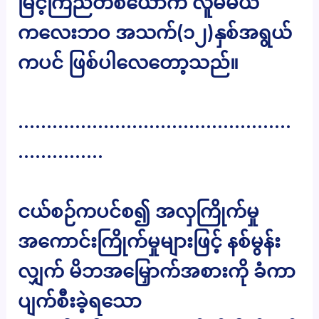
မြင့်ကြည်တစ်ယောက် လူမမယ်
ကလေးဘဝ အသက်(၁၂)နှစ်အရွယ်
ကပင် ဖြစ်ပါလေတော့သည်။
…………………………………………
……………
ငယ်စဉ်ကပင်စ၍ အလှကြိုက်မှု
အကောင်းကြိုက်မှုများဖြင့် နစ်မွန်း
လျှက် မိဘအမြှောက်အစားကို ခံကာ
ပျက်စီးခဲ့ရသော