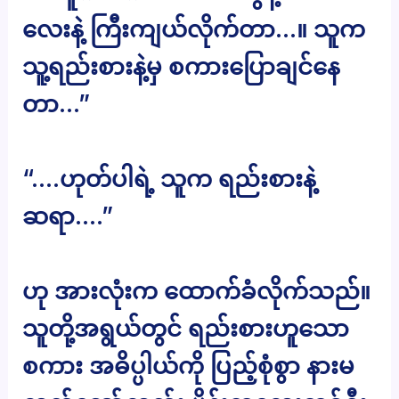
လေးနဲ့ ကြီးကျယ်လိုက်တာ…။ သူက
သူ့ရည်းစားနဲ့မှ စကားပြောချင်နေ
တာ…”
“….ဟုတ်ပါရဲ့ သူက ရည်းစားနဲ့
ဆရာ….”
ဟု အားလုံးက ထောက်ခံလိုက်သည်။
သူတို့အရွယ်တွင် ရည်းစားဟူသော
စကား အဓိပ္ပါယ်ကို ပြည့်စုံစွာ နားမ