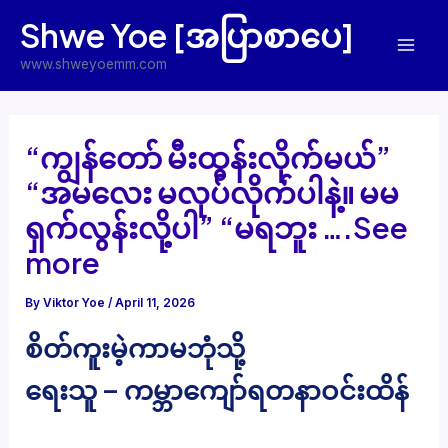
Skip
Shwe Yoe [အပြာစာပေ]
to
Mai
content
www.shweyoemm.com
Men
“ကျွန်တော် မီးထွန်းလိုက်မယ်”
“အမလေး မလုပ်လိုက်ပါနဲ့။ မမ
ရှက်လွန်းလို့ပါ” “မရဘူး ….See
more
By
Viktor Yoe
/
April 11, 2026
စိတ်ကူးမဲ့ကာမဘုံသို့
ရေးသူ – ကမ္ဘာကျော်ရတနာဝင်းထိန်