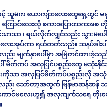
ောင့် သူမက ယောကျ်ားလေးတွေရှေ့တွင် မခ
 ကြောင်လေးလို စကားပြောတာကအစ တိုး
သာသာ ၊ ရယ်လိုက်လျှင်လည်း သွားမပေါ
ေးအုပ်ကာ ရယ်တတ်သည်။ သနပ်ခါးပါ
လည်း မျက်နှာပေါ်မှာ အမြဲတင်ထားခဲ့သည
် မိတ်ကပ် အလှပြင်ပစ္စည်းတွေ မသုံးနိုင်
းကိုသာ အလှပြင်မိတ်ကပ်ပစ္စည်းလို အသုံ
လည်း သော်တာ့အတွက် မြန်မာဆန်ဆန် သ
့ ကောင်မလေးဟူ၍ အလှကျက်သရေ တိုးစ
။