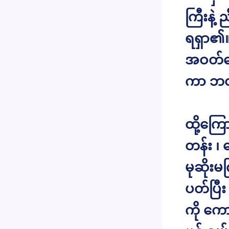
ကြီးနဲ့
ရရှာ၏။
အဝတ်တွ
ကာ ဘဝက
ထို့ကြေ
တန်း ၊
မုဆိုးမ
ပတ်ပြီ
ကို ကေ