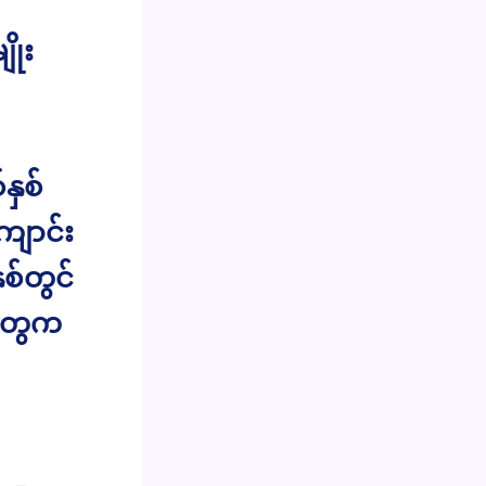
ိုး
နှစ်
ကျောင်း
စ်တွင်
ူတွေက