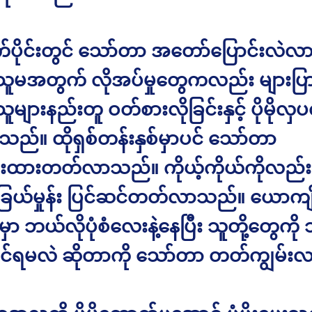
က်ပိုင်းတွင် သော်တာ အတော်ပြောင်းလဲလာခ
ူမအတွက် လိုအပ်မှုတွေကလည်း များပြ
များနည်းတူ ဝတ်စားလိုခြင်းနှင့် ပိုမိုလှပလ
်သည်။ ထိုရှစ်တန်းနှစ်မှာပင် သော်တာ
းထားတတ်လာသည်။ ကိုယ့်ကိုယ်ကိုလည်း
ခြယ်မှုန်း ပြင်ဆင်တတ်လာသည်။ ယောကျ
မှာ ဘယ်လိုပုံစံလေးနဲ့နေပြီး သူတို့တွေကို
င်ရမလဲ ဆိုတာကို သော်တာ တတ်ကျွမ်း