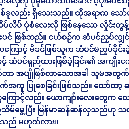
အလှကို ပိုမိုတောက်ပအောင် ပံ့ပိုးပေးသည
ခုလည်း ရှိသေးသည်။ ထိုအရာက သော်တာ
ိပ်လိပ် ပုံစံလေးလို ဖြစ်နေသော လှိုင်းတွန့
းပင် ဖြစ်သည်။ ငယ်စဉ်က ဆံပင်ညှပ်လျှင် 
ကြောင့် မိခင်ဖြစ်သူက ဆံပင်မညှပ်ခိုင်းခ
ာင့် ဆံပင်ရှည်ထားဖြစ်ခဲ့ခြင်း၏ အကျိုးကျ
်တာ အပျိုဖြစ်လာသောအခါ သူမအတွက်
အကူ ပြုစေခြင်းဖြစ်သည်။ သော်တာ့ ဆ
ေကြောင့်လည်း ယောကျာ်းလေးတွေက သေ
ညံ့သိမ်မွေ့ပြီး မြန်မာဆန်ဆန်လှသည်ဟု သ
သည် မဟုတ်လား။