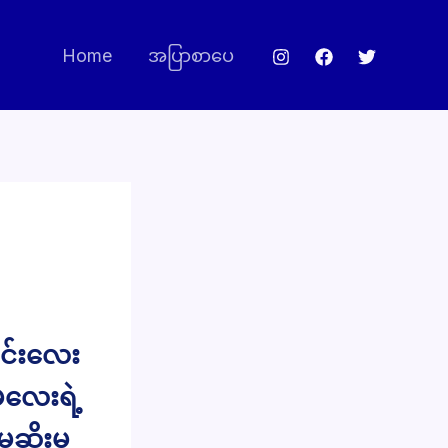
Home
အပြာစာပေ
င်းလေး
လေးရဲ့
ုဆိုးမ