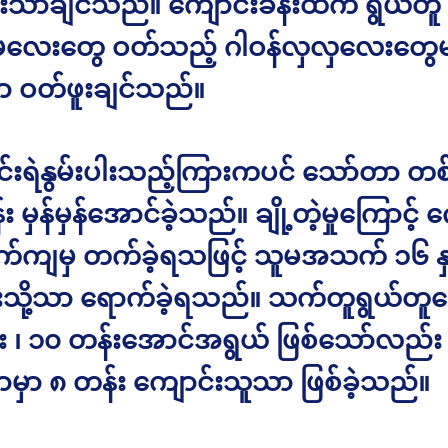
မ်းသာချင်သည်။ ကျောင်းခန်းထဲက ရွယ်တူ
လေးတွေ ဝတ်သည့် ဂါဝန်လှလှလေးတွေမျ
 ဝတ်ဖူးချင်သည်။
င်းရဲနွမ်းပါးသည့်ကြားကပင် သော်တာ တစ်
 မှန်မှန်အောင်ခဲ့သည်။ ချို့တဲ့မှုကြောင့် 
ာက်ကျမှ တက်ခဲ့ရသဖြင့် သူမအသက် ၁၆ နှ
်းသို့သာ ရောက်ခဲ့ရသည်။ သက်တူရွယ်တ
း ၊ ၁၀ တန်းအောင်အရွယ် ဖြစ်သော်လည်း
မှာ ၈ တန်း ကျောင်းသူသာ ဖြစ်ခဲ့သည်။