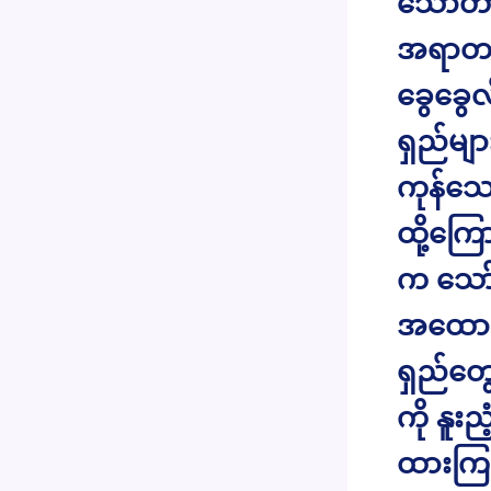
သော်တာ့
အရာတစ်
ခွေခွေလ
ရှည်မျာ
ကုန်သော
ထို့ကြေ
က သော
အထောက်
ရှည်တွ
ကို နူး
ထားကြ