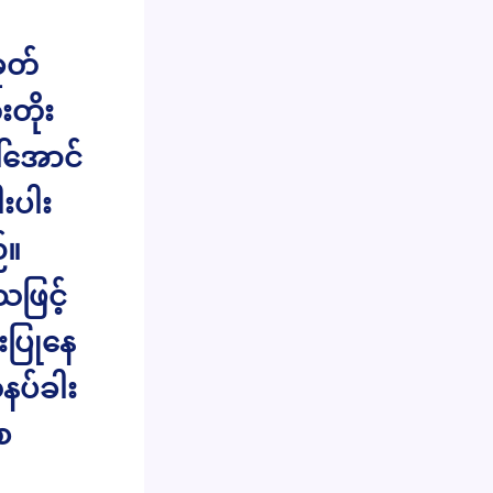
ုတ်
တိုး
်အောင်
းပါး
်။
သဖြင့်
းပြုနေ
နပ်ခါး
ေ