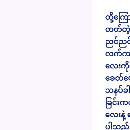
ထို့ကြ
တတ်တဲ့
ညင်ညင်
လက်ကလ
လေးကို
ခေတ်ပေါ
သနပ်ခါ
ခြင်းက
လေးနဲ
ပါသည်