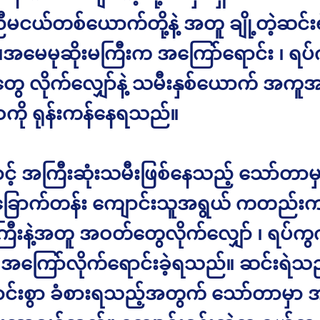
 ညီမငယ်တစ်ယောက်တို့နဲ့ အတူ ချို့တဲ့ဆင်း
အမေမုဆိုးမကြီးက အကြော်ရောင်း ၊ ရပ်
ေ လိုက်လျှော်နဲ့ သမီးနှစ်ယောက် အကူ
ို ရုန်းကန်နေရသည်။
ာင့် အကြီးဆုံးသမီးဖြစ်နေသည့် သော်တာမှ
 ခြောက်တန်း ကျောင်းသူအရွယ် ကတည်းက
ကြီးနဲ့အတူ အဝတ်တွေလိုက်လျှော် ၊ ရပ်က
း အကြော်လိုက်ရောင်းခဲ့ရသည်။ ဆင်းရဲသ
ာင်းစွာ ခံစားရသည့်အတွက် သော်တာမှာ 