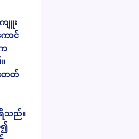
းကျူး
ကောင်
ေက
၏။
ားတတ်
ရိသည်။
်၍