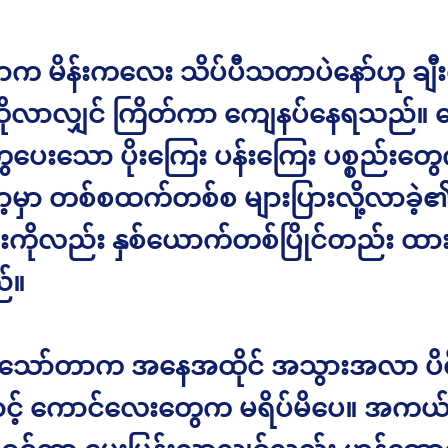
က မိန်းကလေး သိပ်ပီသတာပဲနော်ဟု ချီ
ုလာလျှင် ကြိတ်ကာ ကျေနပ်နေရသည်။ 
ပေးသော ပိုးကြေး ပန်းကြေး ပစ္စည်းတွ
့မှာ တစ်စထက်တစ်စ များပြားလို့လာခဲ့
းကိုလည်း နှစ်ယောက်တစ်ပြိုင်တည်း ထ
်။
ဲ့ သော်တာက အနေအထိုင် အသွားအလာ ပိ
ောင့် ကောင်လေးတွေက မရိပ်မိပေ။ အကယ