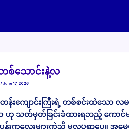
တစ်သောင်းနဲ့လ
e
/
June 17, 2026
်းကျောင်းကြီးရဲ့ တစ်စင်းထဲသော လမ
 ဟု သတ်မှတ်ခြင်းခံထားရသည့် ကောင်မ
ပန်းကလေးများကဲ့သို့ မလှပရှာပေ။ အမေမ