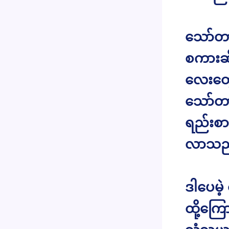
သော်တာ
စကားဆိ
လေးတွေ
သော်တာ
ရည်းစာ
လာသည
ဒါပေမ
ထို့ကြ