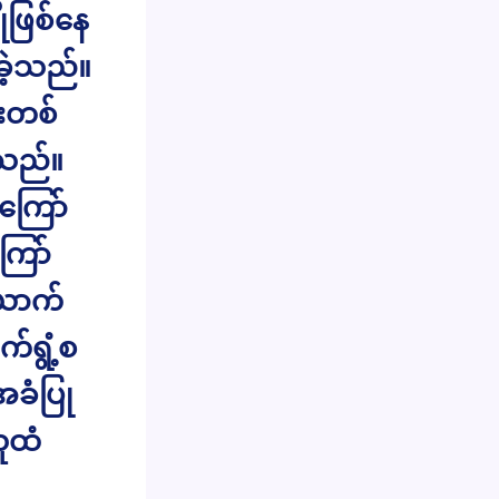
ုဖြစ်နေ
ာခဲ့သည်။
းတစ်
ရသည်။
ကြော်
ကြော်
ယောက်
က်ရွံ့စ
အခံပြု
ူထံ