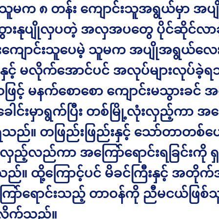
့ သူမက ၈ တန်း ကျောင်းသူအရွယ်မှာ အပျိ
 ဖွံ့ထွားနုပျိုလှပတဲ့ အလှအပတွေ ပိုင်ဆိုင်လ
်းကျောင်းသူပေမဲ့ သူမက အပျိုအရွယ်လေ
ှင့် မလိုက်အောင်ပင် အလုပ်များလုပ်ခဲ့
ြင့် မနက်စောစော ကျောင်းမသွားခင် အ
 ခေါင်းမှာရွက်ပြီး တစ်မြို့လုံးလှည့်ကာ အ
ရသည်။ တဖြည်းဖြည်းနှင့် သော်တာတစ်
ှံ့လှည့်လည်ကာ အကြော်ရောင်းရခြင်းကို ရှ
်။ ထို့ကြောင့်ပင် မိခင်ကြီးနှင့် အတိုက်
ကြော်ရောင်းသည့် တာဝန်ကို ညီမငယ်ဖြစ်သ
်လိုက်သည်။