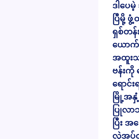
ဒါပေမဲ
ပြီမို့
ရှစ်တန
ယောက်န
အထူးသဖ
ဗန်းကို
ရောင်း
မြို့အန
ပြုလာသည
ပြီး အ
လွှဲအပ