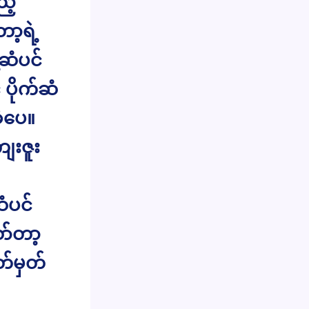
့်
့ရဲ့
်ဆံပင်
ပိုက်ဆံ
ဲ့ပေ။
ေးဇူး
ံပင်
ာ်တာ့
တ်မှတ်