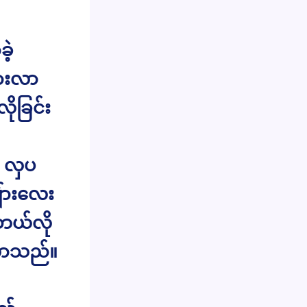
ဲ့
ားလာ
ိုခြင်း
 လှပ
်ားလေး
 ဘယ်လို
လာသည်။