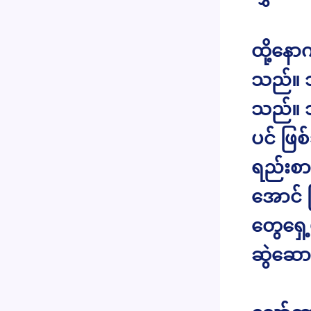
ထို့နော
သည်။ သ
သည်။ သူ
ပင် ဖြစ
ရည်းစာ
အောင် 
တွေရှေ့
ဆွဲဆော