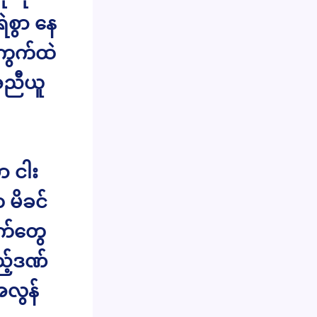
ရဲစွာ နေ
ကွက်ထဲ
အညီယူ
ာ ငါး
 မိခင်
ွက်တွေ
ည့်ဒဏ်
အလွန်