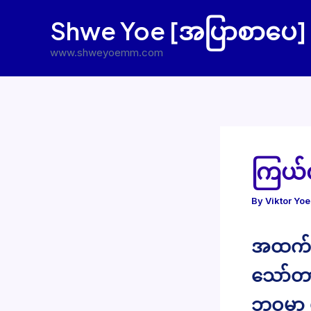
Skip
Shwe Yoe [အပြာစာပေ]
to
content
www.shweyoemm.com
ကြယ်
By
Viktor Yo
အထက်တန
သော်တာ
ဘဝမှာ 