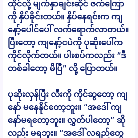
ထိုင်လို့ မျက်နှာချင်းဆိုင် ဇက်ကြော
ကို နှိပ်ခိုင်းတယ်။ နှိပ်နေရင်းက ကျ
နော့်ပေါင်ပေါ် လက်ရောက်လာတယ်။
ပြီးတော့ ကျနော့်ငပဲကို ပုဆိုးပေါ်က
ကိုင်လိုက်တယ်။ ပါးစပ်ကလည်း “ဒီ
တစ်ခါတော့ မိပြီ” လို့ ပြောတယ်။
ပုဆိုးလှန်ပြီး လီးကို ကိုင်ဆွတော့ ကျ
နော် မနေနိုင်တော့ဘူး။ “အဒေါ် ကျ
နော်မရတော့ဘူး။ လွှတ်ပါတော့” ဆို
လည်း မရဘူး။ “အဒေါ် လရည်တွေ