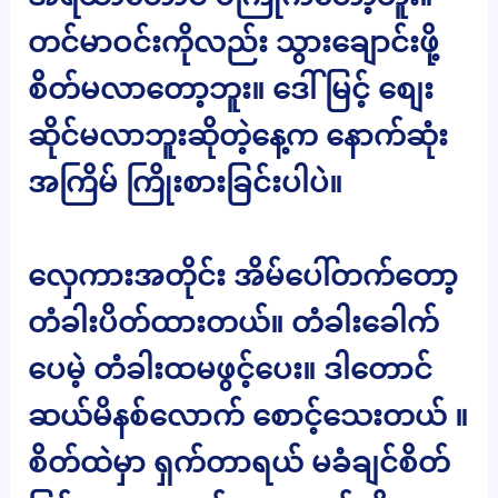
တင်မာဝင်းကိုလည်း သွားချောင်းဖို့
စိတ်မလာတော့ဘူး။ ဒေါ်မြင့် စျေး
ဆိုင်မလာဘူးဆိုတဲ့နေ့က နောက်ဆုံး
အကြိမ် ကြိုးစားခြင်းပါပဲ။
လှေကားအတိုင်း အိမ်ပေါ်တက်တော့
တံခါးပိတ်ထားတယ်။ တံခါးခေါက်
ပေမဲ့ တံခါးထမဖွင့်ပေး။ ဒါတောင်
ဆယ်မိနစ်လောက် စောင့်သေးတယ် ။
စိတ်ထဲမှာ ရှက်တာရယ် မခံချင်စိတ်