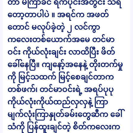
တာ မကြာခင် ရက်ပိုင်းအတွင်း သိရ
တော့တာပါပဲ ။ အရင်က အဖတ်
တောင် မလုပ်ခဲ့တဲ့ ၂ လင်ကွာ
ကလေးတစ်ယောက်အမေ တင်မာ
ဝင်း ကိုယ်လုံးချင်း လာထိပြီး ဖိတ်
ခေါ်နေပြီ။ ကျနော့်အနေနဲ့ တိုးတက်မှု
ကို မြင့်သထက် မြင့်စေချင်တာက
တစ်ဖက်၊ တင်မာဝင်းရဲ့ အရပ်ပုပု
ကိုယ်လုံးကိုယ်ထည်လှလှနဲ့ ကြာ
မျက်လုံးကြာနှုတ်ခမ်းတွေဆီက ခေါ်
သံကို ပြန်ထူးချင်တဲ့ စိတ်ကလေးက