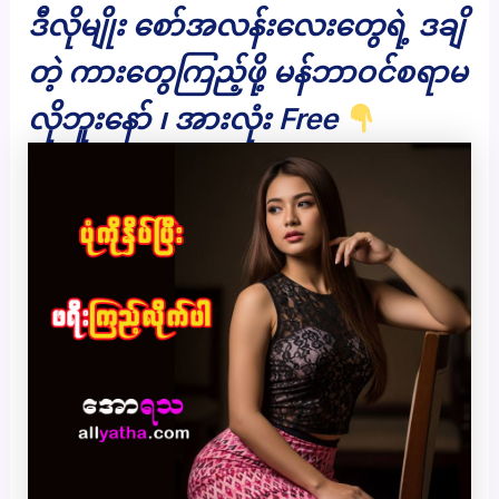
ဒီလိုမျိုး စော်အလန်းလေးတွေရဲ့ ဒချိ
တဲ့ ကားတွေကြည့်ဖို့ မန်ဘာဝင်စရာမ
လိုဘူးနော် ၊ အားလုံး Free