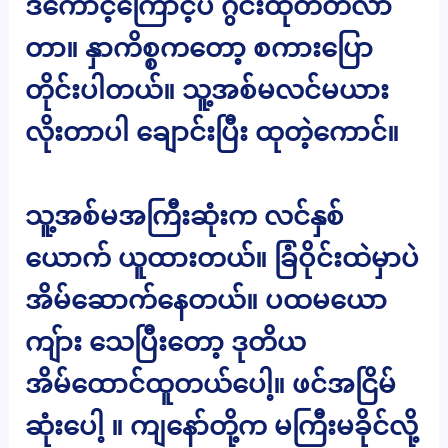
ဒီကောင့်ကြောင့်ပဲ ဂွင်းထုတတ်လာ
တာ။ နှာကိစ္စကတော့ စကားပြော
တိုင်းပါတယ်။ သူ့အစ်မလင်မယား
လိုးတာပါ ချောင်းပြီး ထုတဲ့ကောင်။
သူ့အစ်မအကြီးဆုံးက လင်နှစ်
ယောက် ယူထားတယ်။ ခြံဝိုင်းထဲမှာပဲ
အိမ်ဆောက်နေတယ်။ ပထမယော
ကျ်ား သေပြီးတော့ ဒုတိယ
အိမ်ထောင်ထူတယ်ပေါ့။ ဖင်အငြိမ်
ဆုံးပေါ့ ။ ကျနော်တို့က မကြီးမခိုင်လို့