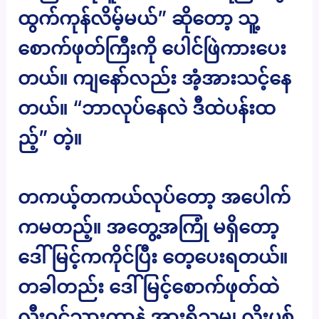
ထွက်ကုန်လိမ့်မယ်” ဆိုတော့ သူ့
စောက်ဖုတ်ကြီးကို ပေါင်ဖြဲကားပေး
တယ်။ ကျနော်လည်း အံ့အားသင့်နေ
တယ်။ “ဘာလုပ်နေလဲ ဒီထဲပန်းထ
ည့်” တဲ့။
တကယ့်တကယ်လုပ်တော့ အပေါက်
ကမတည့်။ အတွေ့အကြုံ မရှိတော့
ဒေါ်မြင့်ကကိုင်ပြီး တေ့ပေးရတယ်။
တခါတည်း ဒေါ်မြင့်စောက်ဖုတ်ထဲ
လီးဝင်သွားတာနဲ့ အားရှိသမျှ လိုးပစ်