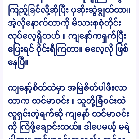
ကြည့်ခြင်လို့ဆိုပြီး ပုဆိုးဆွဲချွတ်တာ။
အဲ့လိုနောက်တာကို မိသားစုစုံတိုင်း
လုပ်လေ့ရှိတယ် ။ ကျနော်ကရှက်ပြီး
ပြေးရင် ဝိုင်းရီကြတာ။ ဓလေ့လို ဖြစ်
နေပြီ။
ကျနော့်စိတ်ထဲမှာ အမြဲစိတ်ပါဖီးလာ
တာက တင်မာဝင်း ။ သူတို့ခြံဝင်းထဲ
လူရှင်းတဲ့ရက်ဆို ကျနော် တင်မာဝင်း
ကို ကြံဖို့ချောင်းတယ်။ ဒါပေမယ့် မရဲ