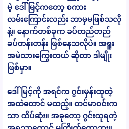
မဲ့ ဒေါ်မြင့်ကတော့ စကား
လမ်းကြောင်းလည်း ဘာမှမဖြစ်သလို
နဲ့။ နောက်တစ်ခုက ခပ်တည်တည်
ခပ်တန်းတန်း ဖြစ်နေသလိုပဲ။ အရူး
အမဲသားကြွေးတယ် ဆိုတာ ဒါမျိုး
ဖြစ်မှာ။
ဒေါ်မြင့်ကို အရင်က ဂွင်းမှန်းထုတဲ့
အထဲတောင် မထည့်။ တင်မာဝင်းက
သာ ထိပ်ဆုံး။ အခုတော့ ဂွင်းထုရတဲ့
အရသာတောင် မကြိုက်တော့ဘူး။