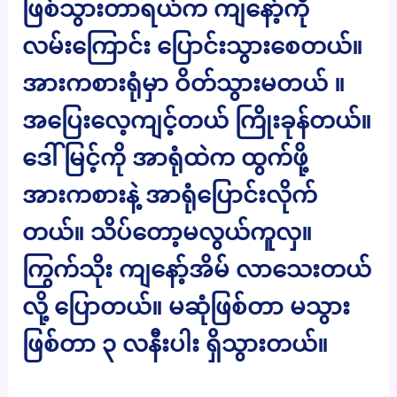
ဖြစ်သွားတာရယ်က ကျနော့်ကို
လမ်းကြောင်း ပြောင်းသွားစေတယ်။
အားကစားရုံမှာ ဝိတ်သွားမတယ် ။
အပြေးလေ့ကျင့်တယ် ကြိုးခုန်တယ်။
ဒေါ်မြင့်ကို အာရုံထဲက ထွက်ဖို့
အားကစားနဲ့ အာရုံပြောင်းလိုက်
တယ်။ သိပ်တော့မလွယ်ကူလှ။
ကြွက်သိုး ကျနော့်အိမ် လာသေးတယ်
လို့ ပြောတယ်။ မဆုံဖြစ်တာ မသွား
ဖြစ်တာ ၃ လနီးပါး ရှိသွားတယ်။