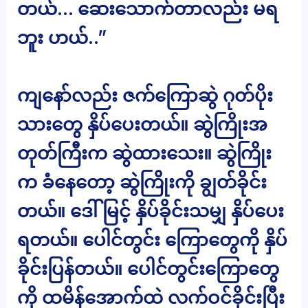
တယ်… ဆေးသောက်တာလည်း မရ
ဘူး ဟယ်..”
ကျနော်လည်း ဇက်ကြောဆွဲ ဂုတ်ပိုး
သားတွေ နှိပ်ပေးတယ်။ ဆွဲကြိုးအ
တုတ်ကြီးက ဆွဲထားသေး။ ဆွဲကြိုး
က ခံနေတော့ ဆွဲကြိုးကို ချွတ်ခိုင်း
တယ်။ ဒေါ်မြင့် နှိပ်ခိုင်းသမျှ နှိပ်ပေး
ရတယ်။ ပေါင်တွင်း ကြောတွေကို နှိပ်
ခိုင်းပြန်တယ်။ ပေါင်တွင်းကြောတွေ
ကို ထမိန်အောက်ထဲ လက်ဝင်ခိုင်းပြီး