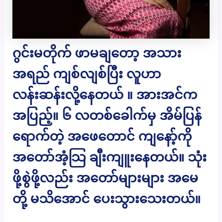
ဂွင်းမတိုက် ဖာမချတော့ အသား
အရည် ကျစ်လျစ်ပြီး လူဟာ
လန်းဆန်းလို့နေတယ် ။ အားအင်က
အပြည့်။ ၆ လတစ်ခေါက်မှ အိမ်ပြန်
ရောက်တဲ့ အဖေတောင် ကျနော့်ကို
အတော်အံ့သြ ချီးကျူးနေတယ်။ သုံး
ဖို့စွဲဖို့လည်း အတော်များများ အမေ
တို့ မသိအောင် ပေးသွားသေးတယ်။