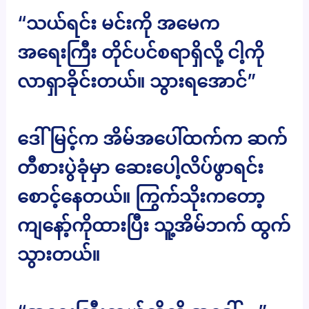
“သယ်ရင်း မင်းကို အမေက
အရေးကြီး တိုင်ပင်စရာရှိလို့ ငါ့ကို
လာရှာခိုင်းတယ်။ သွားရအောင်”
ဒေါ်မြင့်က အိမ်အပေါ်ထက်က ဆက်
တီစားပွဲခုံမှာ ဆေးပေါ့လိပ်ဖွာရင်း
စောင့်နေတယ်။ ကြွက်သိုးကတော့
ကျနော့်ကိုထားပြီး သူ့အိမ်ဘက် ထွက်
သွားတယ်။