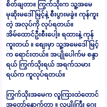
စိတ်ချတာ။ ကြွက်သိုးက သူ့အမေ
မုဆိုးမဒေါ်မြင့်နဲ့ စီးပွားမခွဲ။ ကုန်ကူး
တဲ့ အလုပ်ကို လုပ်ရတယ်။
အိမ်ထောင်ဦးစီးပေါ့။ ရထားနဲ့ ကုန်
ကူးတယ် ။ စျေးမှာ သူ့အမေဒေါ်မြင့်
က ရောင်းတယ်။ အပျိုပေါက်မ စန္ဒာ
ရယ် ကြွက်သိုးရယ် အရက်သမား
ရယ်က ကူလုပ်ရတယ်။
ကြွက်သိုးအမေက လူကြားထဲတောင်
အတော်နောက်တာ ။ လူပျိုကြီး ဂွေး