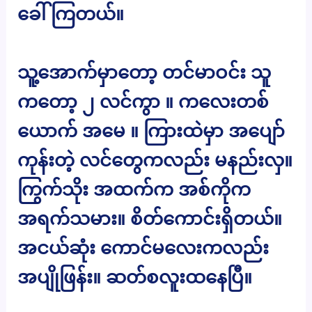
ခေါ်ကြတယ်။
သူ့အောက်မှာတော့ တင်မာဝင်း သူ
ကတော့ ၂ လင်ကွာ ။ ကလေးတစ်
ယောက် အမေ ။ ကြားထဲမှာ အပျော်
ကုန်းတဲ့ လင်တွေကလည်း မနည်းလှ။
ကြွက်သိုး အထက်က အစ်ကိုက
အရက်သမား။ စိတ်ကောင်းရှိတယ်။
အငယ်ဆုံး ကောင်မလေးကလည်း
အပျိုဖြန်း။ ဆတ်စလူးထနေပြီ။