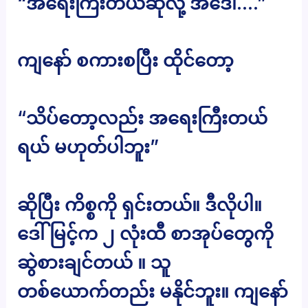
“အရေးကြီးတယ်ဆိုလို့ အဒေါ်….”
ကျနော် စကားစပြီး ထိုင်တော့
“သိပ်တော့လည်း အရေးကြီးတယ်
ရယ် မဟုတ်ပါဘူး”
ဆိုပြီး ကိစ္စကို ရှင်းတယ်။ ဒီလိုပါ။
ဒေါ်မြင့်က ၂ လုံးထီ စာအုပ်တွေကို
ဆွဲစားချင်တယ် ။ သူ
တစ်ယောက်တည်း မနိုင်ဘူး။ ကျနော်