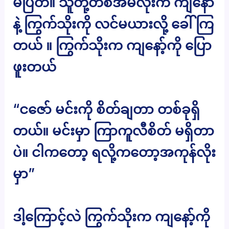
မပြတ်။ သူတို့တစ်အိမ်လုံးက ကျနော်
နဲ့ ကြွက်သိုးကို လင်မယားလို့ ခေါ်ကြ
တယ် ။ ကြွက်သိုးက ကျနော့်ကို ပြော
ဖူးတယ်
“ငဇော် မင်းကို စိတ်ချတာ တစ်ခုရှိ
တယ်။ မင်းမှာ ကြာကူလီစိတ် မရှိတာ
ပဲ။ ငါကတော့ ရလို့ကတော့အကုန်လိုး
မှာ”
ဒါ့ကြောင့်လဲ ကြွက်သိုးက ကျနော့်ကို