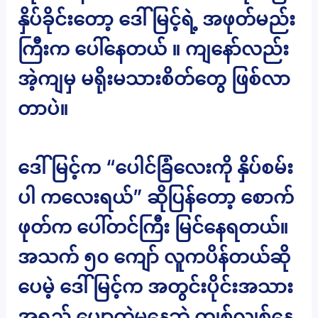
နှိပ်ခိုင်းတော့ ဒေါ်မြင့်ရဲ့ အဖုတ်မည်း
ကြီးက ပေါ်နေတယ် ။ ကျနော်လည်း
အဲ့ကျမှ မရိုးမသားစိတ်တွေ ဖြစ်လာ
တာပဲ။
ဒေါ်မြင့်က “ပေါင်ခြံလေးကို နှိပ်စမ်း
ပါ ကလေးရယ်” ဆိုပြန်တော့ စောက်
ဖုတ်က ပေါ်တင်ကြီး မြင်နေရတယ်။
အသက် ၅၀ ကျော် လူကပိန်တယ်ဆို
ပေမဲ့ ဒေါ်မြင့်က အတွင်းပိုင်းအသား
အရည် ပျော့တွဲမနေဘဲ ကျစ်လျစ်နေ