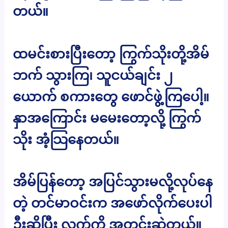
တယ်။
ထမင်းစားပြီးတော့ ကြွက်သိုးတို့အိမ်
ဘက် သွားကြ၊ သူငယ်ချင်း ၂
ယောက် စကားတွေ ဖောင်ဖွဲ့ကြပေါ့။
နှာအကြောင်း မမေးတော့လို့ ကြွက်
သိုး အံ့သြနေတယ်။
အိမ်ပြန်တော့ အပြင်သွားမလို့လုပ်နေ
တဲ့ တင်မာဝင်းက အဖော်လိုက်ပေးပါ
ဦးဆိုပြီး လက်ကို အတင်းဆွဲတယ်။