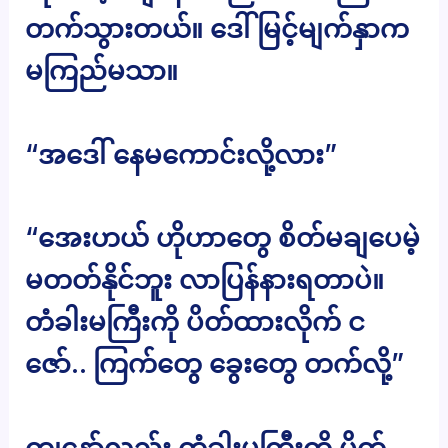
တက်သွားတယ်။ ဒေါ်မြင့်မျက်နှာက
မကြည်မသာ။
“အဒေါ် နေမကောင်းလို့လား”
“အေးဟယ် ဟိုဟာတွေ စိတ်မချပေမဲ့
မတတ်နိုင်ဘူး လာပြန်နားရတာပဲ။
တံခါးမကြီးကို ပိတ်ထားလိုက် င
ဇော်.. ကြက်တွေ ခွေးတွေ တက်လို့”
ကျနော်လည်း တံခါးမကြီးကို ပိတ်