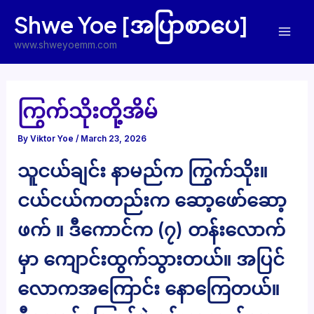
Skip
Shwe Yoe [အပြာစာပေ]
to
Mai
content
www.shweyoemm.com
Men
ကြွက်သိုးတို့အိမ်
By
Viktor Yoe
/
March 23, 2026
သူငယ်ချင်း နာမည်က ကြွက်သိုး။
ငယ်ငယ်ကတည်းက ဆော့ဖော်ဆော့
ဖက် ။ ဒီကောင်က (၇) တန်းလောက်
မှာ ကျောင်းထွက်သွားတယ်။ အပြင်
လောကအကြောင်း နောကြေတယ်။