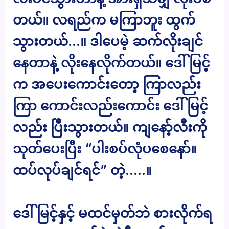
တယ်။ လရည်က မကြာဘူး ထွက်
သွားတယ်…။ ဒါပေမဲ့ ဆက်လိုးချင်
နေတာနဲ့ လိုးနေလိုက်တယ်။ ဒေါ်မြင့်
က အပေးကောင်းတော့ ကြာလည်း
ကြာ ကောင်းလည်းကောင်း ဒေါ်မြင့်
လည်း ပြီးသွားတယ်။ ကျနော့်လီးကို
သုတ်ပေးပြီး “ပါးစပ်လုံပစေနော်။
ထပ်လုပ်ချင်ရင်” တဲ့…..။
ဒေါ်မြင့်နှင့် မထင်မှတ်ဘဲ စားလိုက်ရ