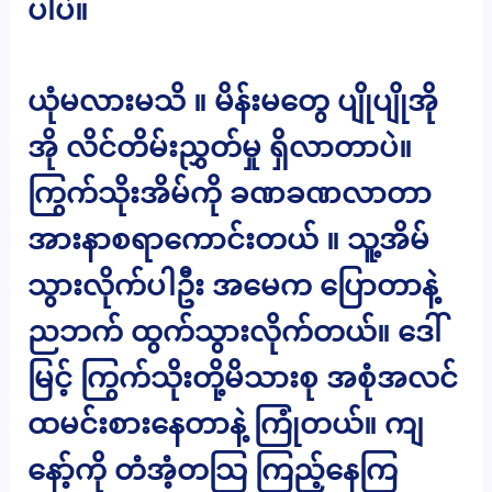
ပါပဲ။
ယုံမလားမသိ ။ မိန်းမတွေ ပျိုပျိုအို
အို လိင်တိမ်းညွှတ်မှု ရှိလာတာပဲ။
ကြွက်သိုးအိမ်ကို ခဏခဏလာတာ
အားနာစရာကောင်းတယ် ။ သူ့အိမ်
သွားလိုက်ပါဦး အမေက ပြောတာနဲ့
ညဘက် ထွက်သွားလိုက်တယ်။ ဒေါ်
မြင့် ကြွက်သိုးတို့မိသားစု အစုံအလင်
ထမင်းစားနေတာနဲ့ ကြုံတယ်။ ကျ
နော့်ကို တံအံ့တသြ ကြည့်နေကြ