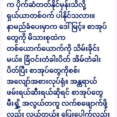
က ပိုက်ဆံတတ်နိုင်မှန်းသိလို့
ရှယ်ယာတစ်ဝက် ပါနိုင်သလား။
နာမည်ခံပေးမှာက ဒေါ်မြင့်။ စာအုပ်
တွေကို မိသားစုထဲက
တစ်ယောက်ယောက်ကို သိမ်းခိုင်း
မယ်။ ခြံဝင်းတံခါးပိတ် အိမ်တံခါး
ပိတ်ပြီး စာအုပ်တွေကိုစစ်၊
အလျော်အစားလုပ်ရုံ။ အန္တရာယ်
ဖမ်းရယ်ဆီးရယ်ဆိုရင် စာအုပ်တွေ
မီးရှို့ အလွယ်တကူ လက်စဖျောက်ဖို့
လည်း လွယ်တယ်။ ပြေးပေါက်လည်း