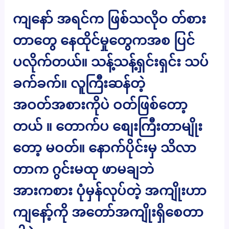
ကျနော် အရင်က ဖြစ်သလိုဝ တ်စား
တာတွေ နေထိုင်မှုတွေကအစ ပြင်
ပလိုက်တယ်။ သန့်သန့်ရှင်းရှင်း သပ်
ခက်ခက်။ လူကြီးဆန်တဲ့
အဝတ်အစားကိုပဲ ဝတ်ဖြစ်တော့
တယ် ။ တောက်ပ စျေးကြီးတာမျိုး
တော့ မဝတ်။ နောက်ပိုင်းမှ သိလာ
တာက ဂွင်းမထု ဖာမချဘဲ
အားကစား ပုံမှန်လုပ်တဲ့ အကျိုးဟာ
ကျနော့်ကို အတော်အကျိုးရှိစေတာ