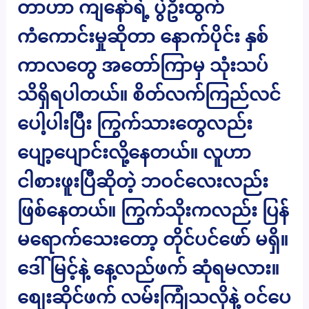
တာဟာ ကျနော်ရဲ့ ပွဲဦးထွက်
ကံကောင်းမှုဆိုတာ နောက်ပိုင်း နှစ်
ကာလတွေ အတော်ကြာမှ သုံးသပ်
သိရှိရပါတယ်။ စိတ်လက်ကြည်လင်
ပေါ့ပါးပြီး ကြွက်သားတွေလည်း
ပျော့ပျောင်းလို့နေတယ်။ လူဟာ
ငါစားဖူးပြီဆိုတဲ့ ဘဝင်လေးလည်း
ဖြစ်နေတယ်။ ကြွက်သိုးကလည်း ပြန်
မရောက်သေးတော့ တိုင်ပင်ဖော် မရှိ။
ဒေါ်မြင့်နဲ့ နေ့လည်ဖက် ဆုံရမလား။
စျေးဆိုင်ဖက် လမ်းကြုံသလိုနဲ့ ဝင်ပေ