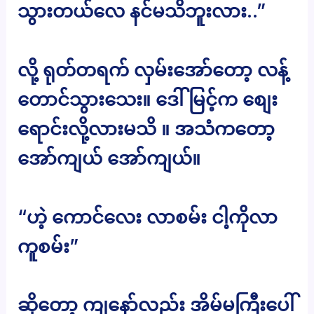
သွားတယ်လေ နင်မသိဘူးလား..”
လို့ ရုတ်တရက် လှမ်းအော်တော့ လန့်
တောင်သွားသေး။ ဒေါ်မြင့်က စျေး
ရောင်းလို့လားမသိ ။ အသံကတော့
အော်ကျယ် အော်ကျယ်။
“ဟဲ့ ကောင်လေး လာစမ်း ငါ့ကိုလာ
ကူစမ်း”
ဆိုတော့ ကျနော်လည်း အိမ်မကြီးပေါ်