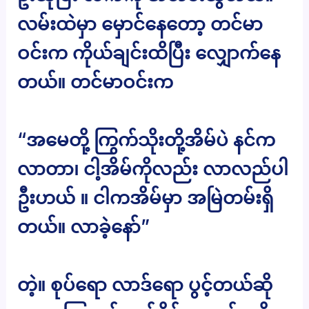
လမ်းထဲမှာ မှောင်နေတော့ တင်မာ
ဝင်းက ကိုယ်ချင်းထိပြီး လျှောက်နေ
တယ်။ တင်မာဝင်းက
“အမေတို့ ကြွက်သိုးတို့အိမ်ပဲ နင်က
လာတာ၊ ငါ့အိမ်ကိုလည်း လာလည်ပါ
ဦးဟယ် ။ ငါကအိမ်မှာ အမြဲတမ်းရှိ
တယ်။ လာခဲ့နော်”
တဲ့။ စုပ်ရော လာဒ်ရော ပွင့်တယ်ဆို