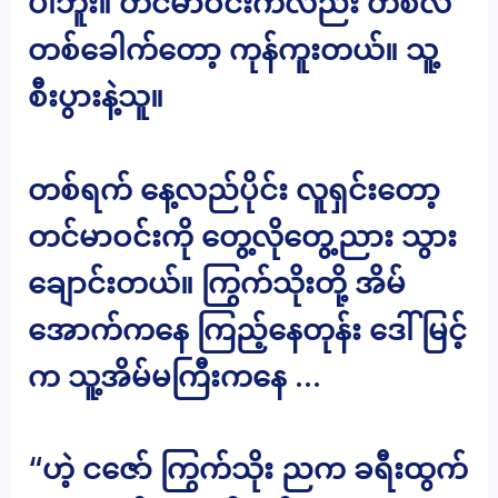
ပါဘူး။ တင်မာဝင်းကလည်း တစ်လ
တစ်ခေါက်တော့ ကုန်ကူးတယ်။ သူ့
စီးပွားနဲ့သူ။
တစ်ရက် နေ့လည်ပိုင်း လူရှင်းတော့
တင်မာဝင်းကို တွေ့လိုတွေ့ညား သွား
ချောင်းတယ်။ ကြွက်သိုးတို့ အိမ်
အောက်ကနေ ကြည့်နေတုန်း ဒေါ်မြင့်
က သူ့အိမ်မကြီးကနေ …
“ဟဲ့ ငဇော် ကြွက်သိုး ညက ခရီးထွက်