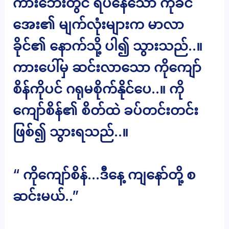
ကားဘေးတွင် ရပ်နေသော ကိုခင်
အေး၏ မျက်လုံးများက မာလာ
ခိုင်၏ နောက်သို့ ပါ၍ သွားသည်..။
ကားပေါ်မှ ဆင်းလာသော ကိုကျော်
စိန်ကိုပင် ဂရုမစိုက်နိုင်ပေ..။ ကို
ကျော်စိန်၏ စိတ်ထဲ ခပ်တင်းတင်း
ဖြစ်၍ သွားရသည်..။
“ ကိုကျော်စိန်…ဒီနေ့ ကျနော်တို့ စ
ဆင်းမယ်..”