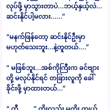
လုပ်ဖို့ မှာသွားတာပဲ…ဘယ့်နှယ့်လဲ…
ဆင်းနိုင်ပါ့မလား……”
“မနက်ဖြန်တော့ ဆင်းနိုင်ဦးမှာ
မဟုတ်သေးဘူး…နဲ့တူတယ်….”
“ မဖြစ်ဘူး…အစ်ကိုကြီးက ခင်ဗျား
တို့ မလုပ်နိုင်ရင် တခြားလူကို ခေါ်
ခိုင်းဖို့ မှာထားတယ်…”
“ ထွီ……..” တိုးလည်း မတိုး ကျယ်