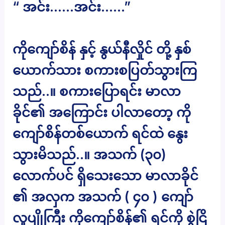
“ အင်း……အင်း……”
ကိုကျော်စိန် နှင့် နွယ်နီလှိုင် တို့ နှစ်
ယောက်သား စကားစပြတ်သွားကြ
သည်..။ စကားပြောရင်း မာလာ
ခိုင်၏ အကြောင်း ပါလာတော့ ကို
ကျော်စိန်တစ်ယောက် ရင်ထဲ နွေး
သွားမိသည်..။ အသက် (၃၀)
လောက်ပင် ရှိသေးသော မာလာခိုင်
၏ အလှက အသက် ( ၄၀ ) ကျော်
လူပျိုကြီး ကိုကျော်စိန်၏ ရင်ကို စွဲငြိ