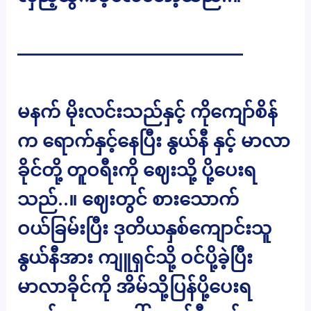
————————————–
မနက် မိုးလင်းသည်နှင့် ကိုကျော်စိန်
က ရောက်နှင့်နေပြီး နွယ်နီ နှင့် မာလာ
ခိုင်တို့ တူဝရီးကို ဈေးသို့ ပို့ပေးရ
သည်..။ ဈေးတွင် စားသောက်
ဝယ်ခြမ်းပြီး ဒုတိယနှစ်ကျောင်းသူ
နွယ်နီအား ကျူရှင်သို့ ဝင်ပို့ခဲ့ပြီး
မာလာခိုင်ကို အိမ်သို့ပြန်ပို့ပေးရ