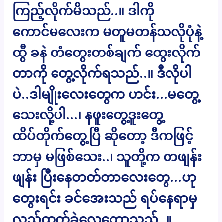
ကြည့်လိုက်မိသည်..။ ဒါကို
ကောင်မလေးက မတူမတန်သလိုပုံနဲ့
ထွီ ခနဲ တံတွေးတစ်ချက် ထွေးလိုက်
တာကို တွေ့လိုက်ရသည်..။ ဒီလိုပါ
ပဲ..ဒါမျိုးလေးတွေက ဟင်း…မတွေ့
သေးလို့ပါ…၊ နဖူးတွေ့ဒူးတွေ့
ထိပ်တိုက်တွေ့ပြီ ဆိုတော့ ဒီကဖြင့်
ဘာမှ မဖြစ်သေး..၊ သူတို့က တဖျန်း
ဖျန်း ပြီးနေတတ်တာလေးတွေ…ဟု
တွေးရင်း ခင်အေးသည် ရပ်နေရာမှ
လှည့်ထွက်ခဲ့လေတော့သည်..။