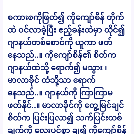
စကားစကိုဖြတ်၍ ကိုကျော်စိန် တိုက်
ထဲ ဝင်လာခဲ့ပြီး ဧည့်ခန်းထဲမှာ ထိုင်၍
ဂျာနယ်တစ်စောင်ကို ယူကာ ဖတ်
နေသည်..။ ကိုကျော်စိန်၏ စိတ်က
ဂျာနယ်ထဲသို့ ရောက်၍ မသွား ၊
မာလာခိုင် ထံသို့သာ ရောက်
နေသည်..။ ဂျာနယ်ကို ကြာကြာမ
ဖတ်နိုင်..။ မာလာခိုင်ကို တွေ့မြင်ချင်
စိတ်က ပြင်းပြလာ၍ သက်ပြင်းတစ်
ချက်ကို လေးပင်စွာ ချ၍ ကိုကျော်စိန်