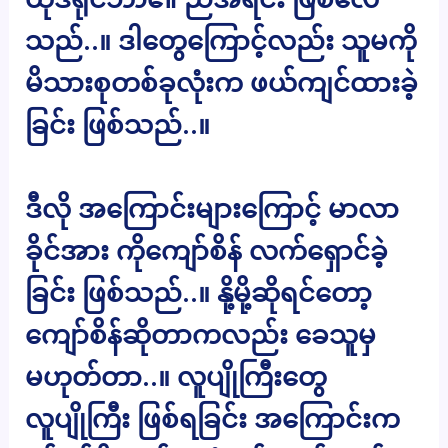
သည်..။ ဒါတွေကြောင့်လည်း သူမကို
မိသားစုတစ်ခုလုံးက ဖယ်ကျင်ထားခဲ့
ခြင်း ဖြစ်သည်..။
ဒီလို အကြောင်းများကြောင့် မာလာ
ခိုင်အား ကိုကျော်စိန် လက်ရှောင်ခဲ့
ခြင်း ဖြစ်သည်..။ နို့မို့ဆိုရင်တော့
ကျော်စိန်ဆိုတာကလည်း ခေသူမှ
မဟုတ်တာ..။ လူပျိုကြီးတွေ
လူပျိုကြီး ဖြစ်ရခြင်း အကြောင်းက