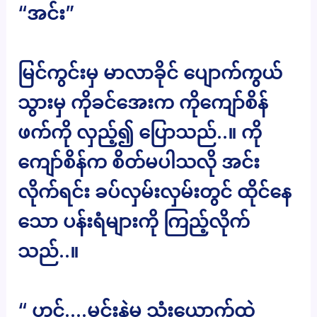
“အင်း”
မြင်ကွင်းမှ မာလာခိုင် ပျောက်ကွယ်
သွားမှ ကိုခင်အေးက ကိုကျော်စိန်
ဖက်ကို လှည့်၍ ပြောသည်..။ ကို
ကျော်စိန်က စိတ်မပါသလို အင်း
လိုက်ရင်း ခပ်လှမ်းလှမ်းတွင် ထိုင်နေ
သော ပန်းရံများကို ကြည့်လိုက်
သည်..။
“ ဟင်….မင်းနဲ့မှ သုံးယောက်ထဲ