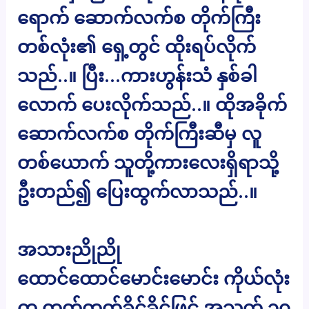
ရောက် ဆောက်လက်စ တိုက်ကြီး
တစ်လုံး၏ ရှေ့တွင် ထိုးရပ်လိုက်
သည်..။ ပြီး…ကားဟွန်းသံ နှစ်ခါ
လောက် ပေးလိုက်သည်..။ ထိုအခိုက်
ဆောက်လက်စ တိုက်ကြီးဆီမှ လူ
တစ်ယောက် သူတို့ကားလေးရှိရာသို့
ဦးတည်၍ ပြေးထွက်လာသည်..။
အသားညိုညို
ထောင်ထောင်မောင်းမောင်း ကိုယ်လုံး
က တုတ်တုတ်ခိုင်ခိုင်ဖြင့် အသက် ၃၀