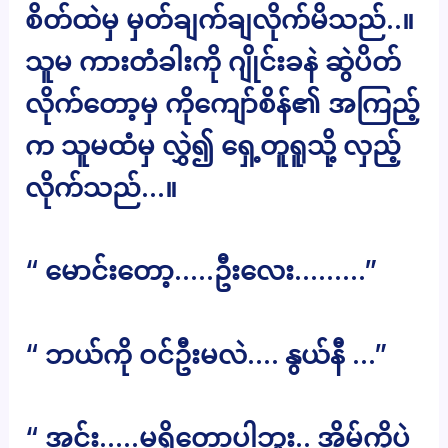
စိတ်ထဲမှ မှတ်ချက်ချလိုက်မိသည်..။
သူမ ကားတံခါးကို ဂျိုင်းခနဲ ဆွဲပိတ်
လိုက်တော့မှ ကိုကျော်စိန်၏ အကြည့်
က သူမထံမှ လွှဲ၍ ရှေ့တူရူသို့ လှည့်
လိုက်သည်…။
“ မောင်းတော့…..ဦးလေး………”
“ ဘယ်ကို ဝင်ဦးမလဲ…. နွယ်နီ …”
“ အင်း…..မရှိတော့ပါဘူး.. အိမ်ကိုပဲ