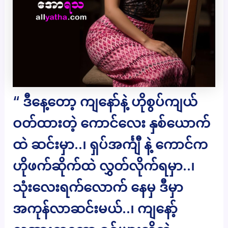
“ ဒီနေ့တော့ ကျနော်နဲ့ ဟိုစွပ်ကျယ်
ဝတ်ထားတဲ့ ကောင်လေး နှစ်ယောက်
ထဲ ဆင်းမှာ..၊ ရှပ်အင်္ကျီ နဲ့ ကောင်က
ဟိုဖက်ဆိုက်ထဲ လွှတ်လိုက်ရမှာ..၊
သုံးလေးရက်လောက် နေမှ ဒီမှာ
အကုန်လာဆင်းမယ်..၊ ကျနော့်