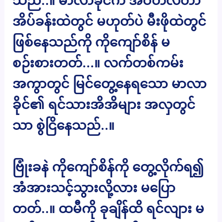
သည်..။ မာလာခိုင်က အဝတ်လဲတာ
အိပ်ခန်းထဲတွင် မဟုတ်ပဲ မီးဖိုထဲတွင်
ဖြစ်နေသည်ကို ကိုကျော်စိန် မ
စဉ်းစားတတ်…။ လက်တစ်ကမ်း
အကွာတွင် မြင်တွေ့နေရသော မာလာ
ခိုင်၏ ရင်သားအိအိများ အလှတွင်
သာ စွဲငြိနေသည်..။
ဗြုံးခနဲ ကိုကျော်စိန်ကို တွေ့လိုက်ရ၍
အံအားသင့်သွားလို့လား မပြော
တတ်..။ ထမီကို ခုချိန်ထိ ရင်လျား မ