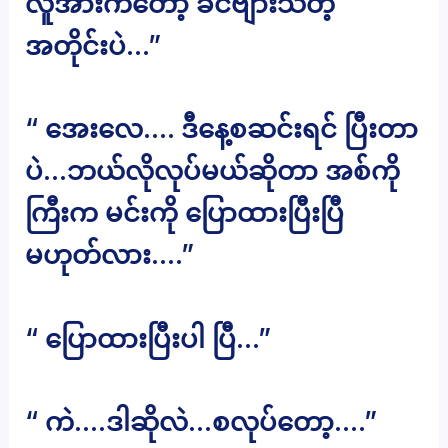
လူအားကတော့ ခင်ဗျားသိတဲ့
အတိုင်းပဲ…”
“ အေးလေ…. ဒီနေ့စဆင်းရင် ပြီးတာ
ပဲ…ဘယ်လိုလုပ်မယ်ဆိုတာ အစ်ကို
ကြီးက မင်းကို ပြောထားပြီးပြီ
မဟုတ်လား….”
“ ပြောထားပြီးပါ ပြီ…”
“ ကဲ….ဒါဆိုလဲ…စလုပ်တော့….”