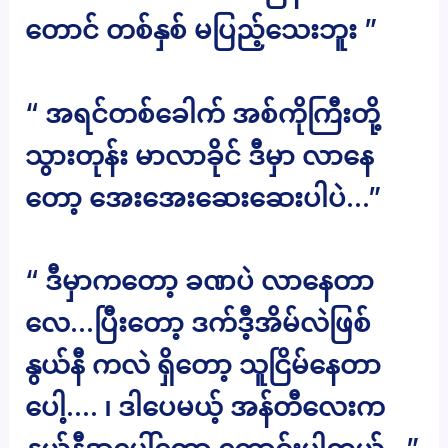
တောင် တစ်နှစ် မပြည့်သေးဘူး ”
“ အရင်တစ်ခေါက် အစ်ကိုကြီးတို့
သွားတုန်း မာလာခိုင် ဒီမှာ လာနေ
တော့ အေးအေးဆေးဆေးပါပဲ…”
“ ဒီမှာကတော့ ခဏပဲ လာနေတာ
လေ…ပြီးတော့ ဒက်ဒီ့အိမ်လဲဖြစ်
နွယ်နီ ကလဲ ရှိတော့ သူငြိမ်နေတာ
ပေါ့…. ၊ ဒါပေမယ့် အန်တီလေးက