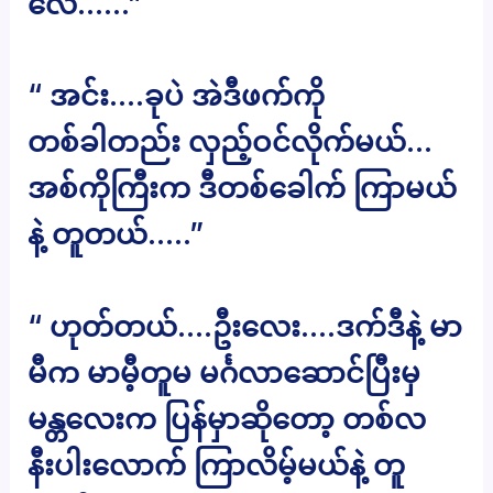
လေ……”
“ အင်း….ခုပဲ အဲဒီဖက်ကို
တစ်ခါတည်း လှည့်ဝင်လိုက်မယ်…
အစ်ကိုကြီးက ဒီတစ်ခေါက် ကြာမယ်
နဲ့ တူတယ်…..”
“ ဟုတ်တယ်….ဦးလေး….ဒက်ဒီနဲ့ မာ
မီက မာမီ့တူမ မင်္ဂလာဆောင်ပြီးမှ
မန္တလေးက ပြန်မှာဆိုတော့ တစ်လ
နီးပါးလောက် ကြာလိမ့်မယ်နဲ့ တူ