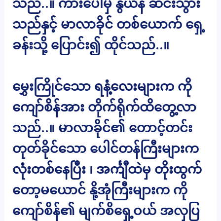
သည်..။ ကားပေါ်မှ နွယ်နီ ဆင်းသွား
သည်နှင့် မာလာခိုင် တစ်ယောက် ရှေ့
ခန်းသို့ ပြောင်း၍ ထိုင်သည်..။
မွှေးကြိုင်သော ရနံ့လေးများက ကို
ကျော်စိန်အား တိုက်ရိုက်ထိတွေ့လာ
သည်..။ မာလာခိုင်၏ တောင့်တင်း
တုတ်ခိုင်သော ပေါင်တန်ကြီးများက
လုံးတစ်နေပြီး ၊ အင်္ကျီထဲမှ တိုးထွက်
တော့မယောင် နို့အုံကြီးများက ကို
ကျော်စိန်၏ မျက်စိရှေ့ဝယ် အလှပြ