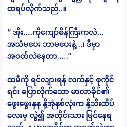
ထရပ်လိုက်သည်..။
“ အိုး….ကိုကျော်စိန်ကြီးကလဲ…
အသံမပေး ဘာမပေးနဲ့…၊ ဒီမှာ
အဝတ်လဲနေတာ…..”
ထမီကို ရင်လျားရန် လက်နှင့် စုကိုင်
ရင်း ပြောလိုက်သော မာလာခိုင်၏
ဖွေးဖွေးနုနု နို့အုံနှစ်လုံးက နို့သီးထိပ်
လေးမှ လွဲ၍ အတိုင်းသား မြင်နေရ