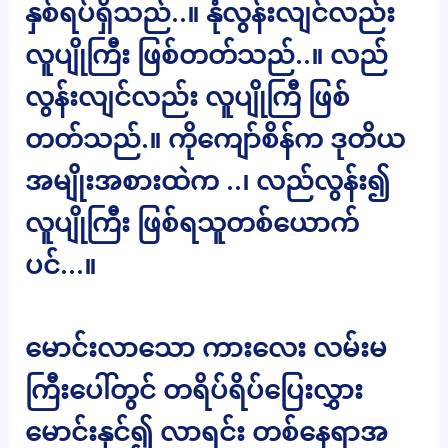
နှစ်ရပ်ရှိသည်..။ နုံလွန်းလျင်လည်း
လူပျိုကြီး ဖြစ်တတ်သည်..။ လည်
လွန်းလျင်လည်း လူပျိုကြီ ဖြစ်
တတ်သည်.။ ကိုကျော်စိန်က ဒုတိယ
အမျိုးအစားထဲက ..၊ လည်လွန်း၍
လူပျိုကြီး ဖြစ်ရသူတစ်ယောက်
ပင်…။
မောင်းလာသော ကားလေး လမ်းမ
ကြီးပေါ်တွင် တရိပ်ရိပ်ပြေးလွှား
မောင်းနှင်၍ လာရင်း တစ်နေရာအ