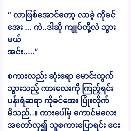
“ လာဖြစ်အောင်တော့ လာခဲ့ ကိုခင်
အေး … ကဲ..ဒါဆို ကျုပ်တို့လဲ သွား
မယ်
အင်း…..”
စကားလည်း ဆုံးရော မောင်းထွက်
သွားသည့် ကားလေးကို ကြည့်ရင်း
ပန်းရံဆရာ ကိုခင်အေး ပြုံးလိုက်
မိသည်..။ ကားပေါ်မှ ကောင်မလေး
အတော်လှ၍ သူစကားပြောရင်း ငေး