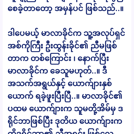
စေခဲ့တာတော့ အမှန်ပင် ဖြစ်သည်..။
ဒါပေမယ့် မာလာခိုင်က သူ့အလုပ်ရှင်
အစ်ကိုကြီး ဦးထွန်းခိုင်၏ ညီမဖြစ်
တာက တစ်ကြောင်း ၊ နောက်ပြီး
မာလာခိုင်က ခေသူမဟုတ်..။ ဒီ
အသက်အရွယ်နှင့် ယောက်ျားနှစ်
ယောက် ရခဲ့ဖူးပြီးပြီ..။ မာလာခိုင်၏
ပထမ ယောက်ျားက သူမတို့အိမ်မှ ဒ
ရိုင်ဘာဖြစ်ပြီး ဒုတိယ ယောက်ျားက
ထိုဒရိုင်ဘာ၏ ညီအရင်း ဖြစ်လေ