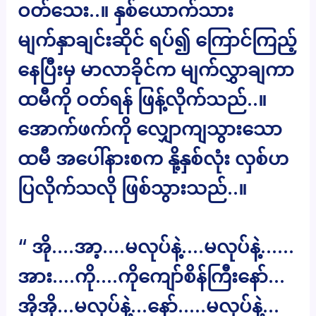
ဝတ်သေး..။ နှစ်ယောက်သား
မျက်နှာချင်းဆိုင် ရပ်၍ ကြောင်ကြည့်
နေပြီးမှ မာလာခိုင်က မျက်လွှာချကာ
ထမီကို ဝတ်ရန် ဖြန့်လိုက်သည်..။
အောက်ဖက်ကို လျှောကျသွားသော
ထမီ အပေါ်နားစက နို့နှစ်လုံး လှစ်ဟ
ပြလိုက်သလို ဖြစ်သွားသည်..။
“ အို….အာ့….မလုပ်နဲ့….မလုပ်နဲ့……
အား….ကို….ကိုကျော်စိန်ကြီးနော်…
အိုအို…မလုပ်နဲ့…နော်…..မလုပ်နဲ့…