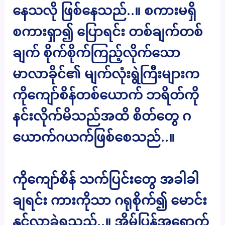
နေသလို ဖြစ်နေသည်..။ စကားမရှိ
စကားရှာ၍ ပြောရင်း တစ်ချက်တစ်
ချက် စိုက်စိုက်ကြည့်လိုက်သော
မာလာခိုင်၏ မျက်လုံးရွဲကြီးများက
ကိုကျော်စိန်တစ်ယောက် ဘရိတ်ကို
နင်းလိုက်မိသည်အထိ စိတ်တွေ ဂ
ယောက်ဂယက်ဖြစ်စေသည်..။
ကိုကျော်စိန် သက်ပြင်းတွေ အခါခါ
ချရင်း ကားကိုသာ ဂရုစိုက်၍ မောင်း
နှင်လာခဲ့ရသည်..။ အိမ်ပြန်အရောက်