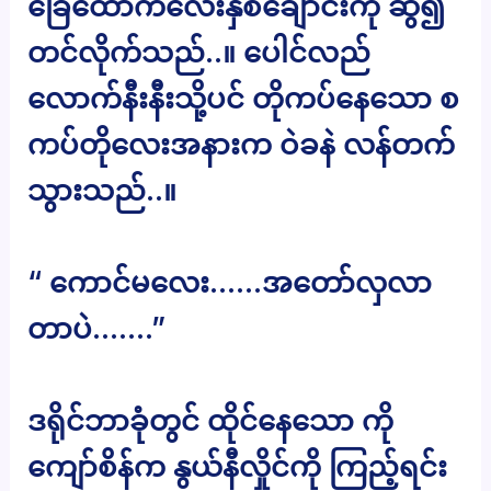
ခြေထောက်လေးနှစ်ချောင်းကို ဆွဲ၍
တင်လိုက်သည်..။ ပေါင်လည်
လောက်နီးနီးသို့ပင် တိုကပ်နေသော စ
ကပ်တိုလေးအနားက ဝဲခနဲ လန်တက်
သွားသည်..။
“ ကောင်မလေး……အတော်လှလာ
တာပဲ…….”
ဒရိုင်ဘာခုံတွင် ထိုင်နေသော ကို
ကျော်စိန်က နွယ်နီလှိုင်ကို ကြည့်ရင်း