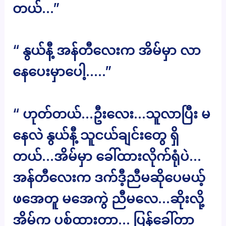
တယ်…”
“ နွယ်နီ့ အန်တီလေးက အိမ်မှာ လာ
နေပေးမှာပေါ့…..”
“ ဟုတ်တယ်…ဦးလေး…သူလာပြီး မ
နေလဲ နွယ်နီ့ သူငယ်ချင်းတွေ ရှိ
တယ်…အိမ်မှာ ခေါ်ထားလိုက်ရုံပဲ…
အန်တီလေးက ဒက်ဒီ့ညီမဆိုပေမယ့်
ဖအေတူ မအေကွဲ ညီမလေ…ဆိုးလို့
အိမ်က ပစ်ထားတာ… ပြန်ခေါ်တာ