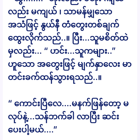
လည်း မကျယ် ၊ သာမန်မျှသော
အသံဖြင့် နွယ်နီ တံတွေးတစ်ချက်
ထွေးလိုက်သည်..။ ပြီး…သူမစိတ်ထဲ
မှလည်း… “ ဟင်း…သူကများ..”
ဟူသော အတွေးဖြင့် မျက်နှာလေး မာ
တင်းခက်ထန်သွားရသည်..။
“ ကောင်းပြီလေ….မနက်ဖြန်တော့ မ
လုပ်နဲ့…သန်ဘက်ခါ လာပြီး ဆင်း
ပေးပါ့မယ်….”