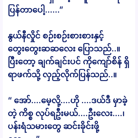
ပြန်တာပေါ့……”
နွယ်နီလှိုင် စဉ်းစဉ်းစားစားနှင့်
တွေးတွေးဆဆလေး ပြောသည်..။
ပြီးတော့ ချက်ချင်းပင် ကိုကျော်စိန် ရှိ
ရာဖက်သို့ လှည့်လိုက်ပြန်သည်..။
“ အော်….မေ့လို့….ဟို ….ဒယ်ဒီ မှာခဲ့
တဲ့ ကိစ္စ လုပ်ရဦးမယ်….ဦးလေး….၊
ပန်းရံသမားတွေ ဆင်းခိုင်းဖို့