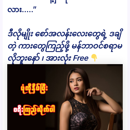
လား…..”
ဒီလိုမျိုး စော်အလန်းလေးတွေရဲ့ ဒချိ
တဲ့ ကားတွေကြည့်ဖို့ မန်ဘာဝင်စရာမ
လိုဘူးနော် ၊ အားလုံး Free