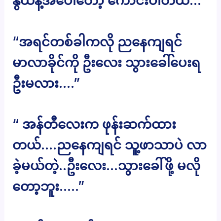
နွယ်နီ့အပေါ်တော့ ကောင်းပါတယ်…”
“အရင်တစ်ခါကလို ညနေကျရင်
မာလာခိုင်ကို ဦးလေး သွားခေါ်ပေးရ
ဦးမလား….”
“ အန်တီလေးက ဖုန်းဆက်ထား
တယ်….ညနေကျရင် သူ့ဖာသာပဲ လာ
ခဲ့မယ်တဲ့..ဦးလေး…သွားခေါ်ဖို့ မလို
တော့ဘူး…..”