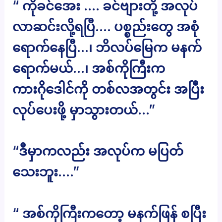
“ ကိုခင်အေး …. ခင်ဗျားတို့ အလုပ်
လာဆင်းလို့ရပြီ…. ပစ္စည်းတွေ အစုံ
ရောက်နေပြီ…၊ ဘိလပ်မြေက မနက်
ရောက်မယ်…၊ အစ်ကိုကြီးက
ကားဂိုဒေါင်ကို တစ်လအတွင်း အပြီး
လုပ်ပေးဖို့ မှာသွားတယ်…”
“ဒီမှာကလည်း အလုပ်က မပြတ်
သေးဘူး….”
“ အစ်ကိုကြီးကတော့ မနက်ဖြန် စပြီး