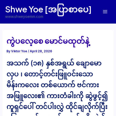
Skip
Shwe Yoe [အပြာစာပေ]
to
Mai
content
www.shweyoemm.com
Men
ကွဲပလေ့စေ မောင်မထုတ်နဲ့
By
Viktor Yoe
/
April 28, 2026
အသက် (၁၈) နှစ်အရွယ် ချောမော
လှပ ၊ တောင့်တင်းဖြူဝင်းသော
မိန်းကလေး တစ်ယောက် ဗင်ကား
အဖြူလေး၏ ကားတံခါးကို ဆွဲဖွင့်၍
ကူရှင်ပေါ် တင်ပါးလွှဲ ထိုင်ချလိုက်ပြီး