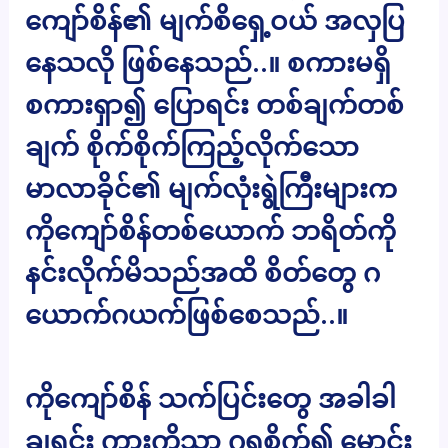
ကျော်စိန်၏ မျက်စိရှေ့ဝယ် အလှပြ
နေသလို ဖြစ်နေသည်..။ စကားမရှိ
စကားရှာ၍ ပြောရင်း တစ်ချက်တစ်
ချက် စိုက်စိုက်ကြည့်လိုက်သော
မာလာခိုင်၏ မျက်လုံးရွဲကြီးများက
ကိုကျော်စိန်တစ်ယောက် ဘရိတ်ကို
နင်းလိုက်မိသည်အထိ စိတ်တွေ ဂ
ယောက်ဂယက်ဖြစ်စေသည်..။
ကိုကျော်စိန် သက်ပြင်းတွေ အခါခါ
ချရင်း ကားကိုသာ ဂရုစိုက်၍ မောင်း