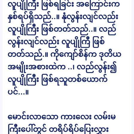
လူပျိုကြီး ဖြစ်ရခြင်း အကြောင်းက
နှစ်ရပ်ရှိသည်..။ နုံလွန်းလျင်လည်း
လူပျိုကြီး ဖြစ်တတ်သည်..။ လည်
လွန်းလျင်လည်း လူပျိုကြီ ဖြစ်
တတ်သည်.။ ကိုကျော်စိန်က ဒုတိယ
အမျိုးအစားထဲက ..၊ လည်လွန်း၍
လူပျိုကြီး ဖြစ်ရသူတစ်ယောက်
ပင်…။
မောင်းလာသော ကားလေး လမ်းမ
ကြီးပေါ်တွင် တရိပ်ရိပ်ပြေးလွှား