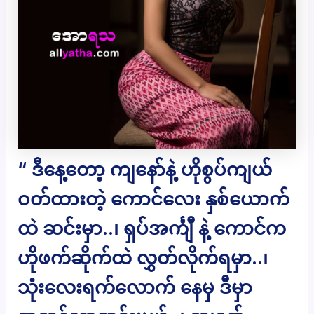
“ ဒီနေ့တော့ ကျနော်နဲ့ ဟိုစွပ်ကျယ်
ဝတ်ထားတဲ့ ကောင်လေး နှစ်ယောက်
ထဲ ဆင်းမှာ..၊ ရှပ်အင်္ကျီ နဲ့ ကောင်က
ဟိုဖက်ဆိုက်ထဲ လွှတ်လိုက်ရမှာ..၊
သုံးလေးရက်လောက် နေမှ ဒီမှာ