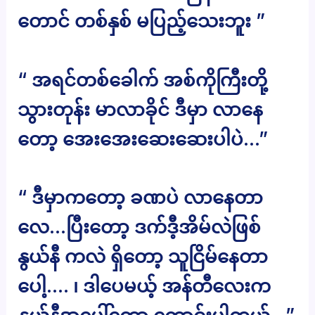
တောင် တစ်နှစ် မပြည့်သေးဘူး ”
“ အရင်တစ်ခေါက် အစ်ကိုကြီးတို့
သွားတုန်း မာလာခိုင် ဒီမှာ လာနေ
တော့ အေးအေးဆေးဆေးပါပဲ…”
“ ဒီမှာကတော့ ခဏပဲ လာနေတာ
လေ…ပြီးတော့ ဒက်ဒီ့အိမ်လဲဖြစ်
နွယ်နီ ကလဲ ရှိတော့ သူငြိမ်နေတာ
ပေါ့…. ၊ ဒါပေမယ့် အန်တီလေးက