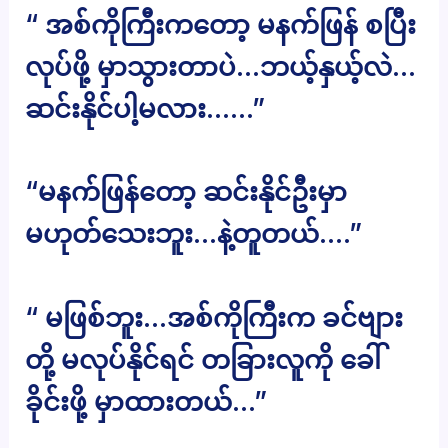
“ အစ်ကိုကြီးကတော့ မနက်ဖြန် စပြီး
လုပ်ဖို့ မှာသွားတာပဲ…ဘယ့်နှယ့်လဲ…
ဆင်းနိုင်ပါ့မလား……”
“မနက်ဖြန်တော့ ဆင်းနိုင်ဦးမှာ
မဟုတ်သေးဘူး…နဲ့တူတယ်….”
“ မဖြစ်ဘူး…အစ်ကိုကြီးက ခင်ဗျား
တို့ မလုပ်နိုင်ရင် တခြားလူကို ခေါ်
ခိုင်းဖို့ မှာထားတယ်…”