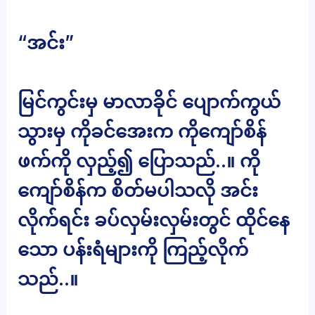
“အင်း”
မြင်ကွင်းမှ မာလာခိုင် ပျောက်ကွယ်
သွားမှ ကိုခင်အေးက ကိုကျော်စိန်
ဖက်ကို လှည့်၍ ပြောသည်..။ ကို
ကျော်စိန်က စိတ်မပါသလို အင်း
လိုက်ရင်း ခပ်လှမ်းလှမ်းတွင် ထိုင်နေ
သော ပန်းရံများကို ကြည့်လိုက်
သည်..။