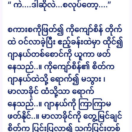
“ ကဲ….ဒါဆိုလဲ…စလုပ်တော့….”
စကားစကိုဖြတ်၍ ကိုကျော်စိန် တိုက်
ထဲ ဝင်လာခဲ့ပြီး ဧည့်ခန်းထဲမှာ ထိုင်၍
ဂျာနယ်တစ်စောင်ကို ယူကာ ဖတ်
နေသည်..။ ကိုကျော်စိန်၏ စိတ်က
ဂျာနယ်ထဲသို့ ရောက်၍ မသွား ၊
မာလာခိုင် ထံသို့သာ ရောက်
နေသည်..။ ဂျာနယ်ကို ကြာကြာမ
ဖတ်နိုင်..။ မာလာခိုင်ကို တွေ့မြင်ချင်
စိတ်က ပြင်းပြလာ၍ သက်ပြင်းတစ်