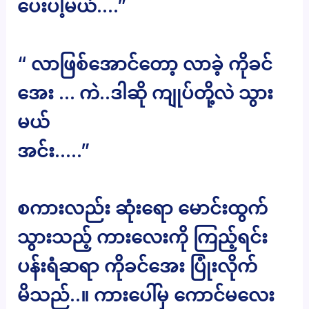
ပေးပါ့မယ်….”
“ လာဖြစ်အောင်တော့ လာခဲ့ ကိုခင်
အေး … ကဲ..ဒါဆို ကျုပ်တို့လဲ သွား
မယ်
အင်း…..”
စကားလည်း ဆုံးရော မောင်းထွက်
သွားသည့် ကားလေးကို ကြည့်ရင်း
ပန်းရံဆရာ ကိုခင်အေး ပြုံးလိုက်
မိသည်..။ ကားပေါ်မှ ကောင်မလေး