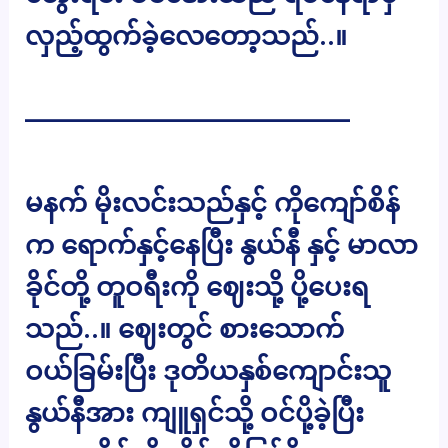
လှည့်ထွက်ခဲ့လေတော့သည်..။
————————————–
မနက် မိုးလင်းသည်နှင့် ကိုကျော်စိန်
က ရောက်နှင့်နေပြီး နွယ်နီ နှင့် မာလာ
ခိုင်တို့ တူဝရီးကို ဈေးသို့ ပို့ပေးရ
သည်..။ ဈေးတွင် စားသောက်
ဝယ်ခြမ်းပြီး ဒုတိယနှစ်ကျောင်းသူ
နွယ်နီအား ကျူရှင်သို့ ဝင်ပို့ခဲ့ပြီး