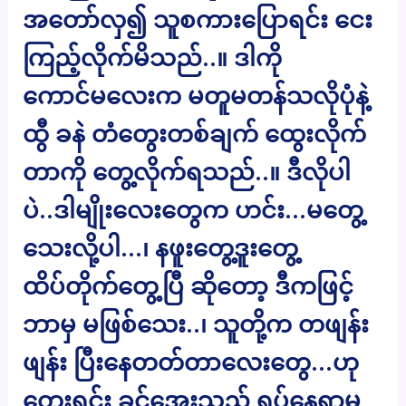
အတော်လှ၍ သူစကားပြောရင်း ငေး
ကြည့်လိုက်မိသည်..။ ဒါကို
ကောင်မလေးက မတူမတန်သလိုပုံနဲ့
ထွီ ခနဲ တံတွေးတစ်ချက် ထွေးလိုက်
တာကို တွေ့လိုက်ရသည်..။ ဒီလိုပါ
ပဲ..ဒါမျိုးလေးတွေက ဟင်း…မတွေ့
သေးလို့ပါ…၊ နဖူးတွေ့ဒူးတွေ့
ထိပ်တိုက်တွေ့ပြီ ဆိုတော့ ဒီကဖြင့်
ဘာမှ မဖြစ်သေး..၊ သူတို့က တဖျန်း
ဖျန်း ပြီးနေတတ်တာလေးတွေ…ဟု
တွေးရင်း ခင်အေးသည် ရပ်နေရာမှ