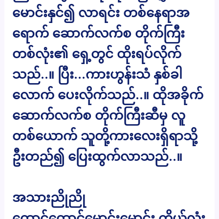
မောင်းနှင်၍ လာရင်း တစ်နေရာအ
ရောက် ဆောက်လက်စ တိုက်ကြီး
တစ်လုံး၏ ရှေ့တွင် ထိုးရပ်လိုက်
သည်..။ ပြီး…ကားဟွန်းသံ နှစ်ခါ
လောက် ပေးလိုက်သည်..။ ထိုအခိုက်
ဆောက်လက်စ တိုက်ကြီးဆီမှ လူ
တစ်ယောက် သူတို့ကားလေးရှိရာသို့
ဦးတည်၍ ပြေးထွက်လာသည်..။
အသားညိုညို
ထောင်ထောင်မောင်းမောင်း ကိုယ်လုံး