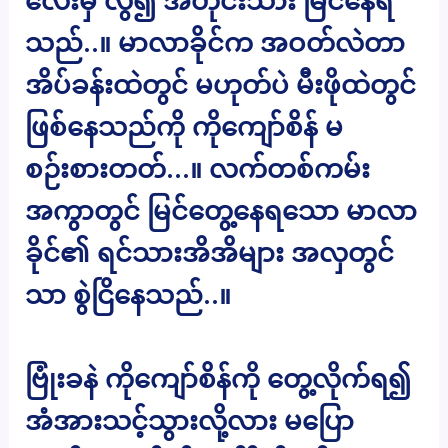
လေးမှ လွဲ၍ အတိုင်းသား မြင်နေရ
သည်..။ မာလာခိုင်က အဝတ်လဲတာ
အိပ်ခန်းထဲတွင် မဟုတ်ပဲ မီးဖိုထဲတွင်
ဖြစ်နေသည်ကို ကိုကျော်စိန် မ
စဉ်းစားတတ်…။ လက်တစ်ကမ်း
အကွာတွင် မြင်တွေ့နေရသော မာလာ
ခိုင်၏ ရင်သားအိအိများ အလှတွင်
သာ စွဲငြိနေသည်..။
ဗြုံးခနဲ ကိုကျော်စိန်ကို တွေ့လိုက်ရ၍
အံအားသင့်သွားလို့လား မပြော