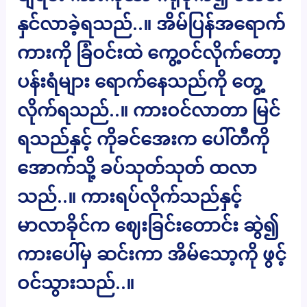
နှင်လာခဲ့ရသည်..။ အိမ်ပြန်အရောက်
ကားကို ခြံဝင်းထဲ ကွေ့ဝင်လိုက်တော့
ပန်းရံများ ရောက်နေသည်ကို တွေ့
လိုက်ရသည်..။ ကားဝင်လာတာ မြင်
ရသည်နှင့် ကိုခင်အေးက ပေါ်တီကို
အောက်သို့ ခပ်သုတ်သုတ် ထလာ
သည်..။ ကားရပ်လိုက်သည်နှင့်
မာလာခိုင်က ဈေးခြင်းတောင်း ဆွဲ၍
ကားပေါ်မှ ဆင်းကာ အိမ်သော့ကို ဖွင့်
ဝင်သွားသည်..။