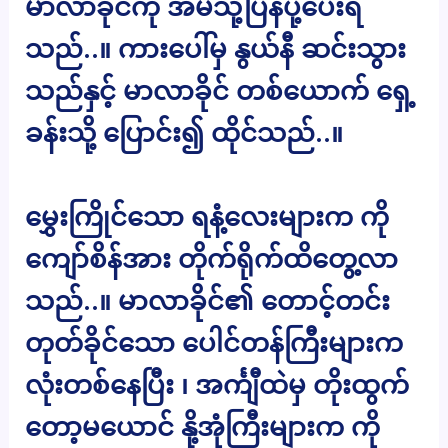
မာလာခိုင်ကို အိမ်သို့ပြန်ပို့ပေးရ
သည်..။ ကားပေါ်မှ နွယ်နီ ဆင်းသွား
သည်နှင့် မာလာခိုင် တစ်ယောက် ရှေ့
ခန်းသို့ ပြောင်း၍ ထိုင်သည်..။
မွှေးကြိုင်သော ရနံ့လေးများက ကို
ကျော်စိန်အား တိုက်ရိုက်ထိတွေ့လာ
သည်..။ မာလာခိုင်၏ တောင့်တင်း
တုတ်ခိုင်သော ပေါင်တန်ကြီးများက
လုံးတစ်နေပြီး ၊ အင်္ကျီထဲမှ တိုးထွက်
တော့မယောင် နို့အုံကြီးများက ကို