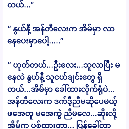
တယ်…”
“ နွယ်နီ့ အန်တီလေးက အိမ်မှာ လာ
နေပေးမှာပေါ့…..”
“ ဟုတ်တယ်…ဦးလေး…သူလာပြီး မ
နေလဲ နွယ်နီ့ သူငယ်ချင်းတွေ ရှိ
တယ်…အိမ်မှာ ခေါ်ထားလိုက်ရုံပဲ…
အန်တီလေးက ဒက်ဒီ့ညီမဆိုပေမယ့်
ဖအေတူ မအေကွဲ ညီမလေ…ဆိုးလို့
အိမ်က ပစ်ထားတာ… ပြန်ခေါ်တာ