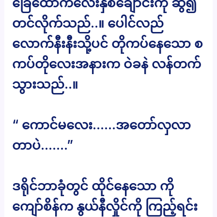
ခြေထောက်လေးနှစ်ချောင်းကို ဆွဲ၍
တင်လိုက်သည်..။ ပေါင်လည်
လောက်နီးနီးသို့ပင် တိုကပ်နေသော စ
ကပ်တိုလေးအနားက ဝဲခနဲ လန်တက်
သွားသည်..။
“ ကောင်မလေး……အတော်လှလာ
တာပဲ…….”
ဒရိုင်ဘာခုံတွင် ထိုင်နေသော ကို
ကျော်စိန်က နွယ်နီလှိုင်ကို ကြည့်ရင်း