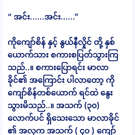
“ အင်း……အင်း……”
ကိုကျော်စိန် နှင့် နွယ်နီလှိုင် တို့ နှစ်
ယောက်သား စကားစပြတ်သွားကြ
သည်..။ စကားပြောရင်း မာလာ
ခိုင်၏ အကြောင်း ပါလာတော့ ကို
ကျော်စိန်တစ်ယောက် ရင်ထဲ နွေး
သွားမိသည်..။ အသက် (၃၀)
လောက်ပင် ရှိသေးသော မာလာခိုင်
၏ အလှက အသက် ( ၄၀ ) ကျော်