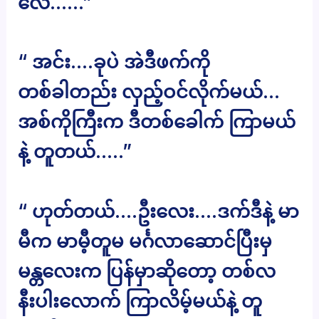
လေ……”
“ အင်း….ခုပဲ အဲဒီဖက်ကို
တစ်ခါတည်း လှည့်ဝင်လိုက်မယ်…
အစ်ကိုကြီးက ဒီတစ်ခေါက် ကြာမယ်
နဲ့ တူတယ်…..”
“ ဟုတ်တယ်….ဦးလေး….ဒက်ဒီနဲ့ မာ
မီက မာမီ့တူမ မင်္ဂလာဆောင်ပြီးမှ
မန္တလေးက ပြန်မှာဆိုတော့ တစ်လ
နီးပါးလောက် ကြာလိမ့်မယ်နဲ့ တူ