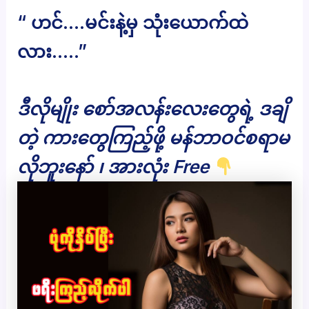
“ ဟင်….မင်းနဲ့မှ သုံးယောက်ထဲ
လား…..”
ဒီလိုမျိုး စော်အလန်းလေးတွေရဲ့ ဒချိ
တဲ့ ကားတွေကြည့်ဖို့ မန်ဘာဝင်စရာမ
လိုဘူးနော် ၊ အားလုံး Free