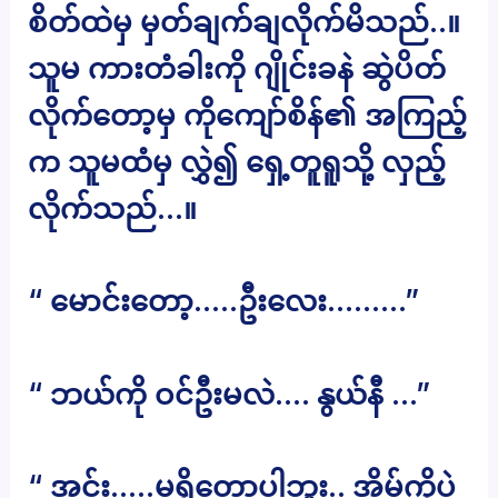
စိတ်ထဲမှ မှတ်ချက်ချလိုက်မိသည်..။
သူမ ကားတံခါးကို ဂျိုင်းခနဲ ဆွဲပိတ်
လိုက်တော့မှ ကိုကျော်စိန်၏ အကြည့်
က သူမထံမှ လွှဲ၍ ရှေ့တူရူသို့ လှည့်
လိုက်သည်…။
“ မောင်းတော့…..ဦးလေး………”
“ ဘယ်ကို ဝင်ဦးမလဲ…. နွယ်နီ …”
“ အင်း…..မရှိတော့ပါဘူး.. အိမ်ကိုပဲ