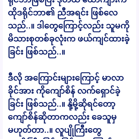
ထိုဒရိုင်ဘာ၏ ညီအရင်း ဖြစ်လေ
သည်..။ ဒါတွေကြောင့်လည်း သူမကို
မိသားစုတစ်ခုလုံးက ဖယ်ကျင်ထားခဲ့
ခြင်း ဖြစ်သည်..။
ဒီလို အကြောင်းများကြောင့် မာလာ
ခိုင်အား ကိုကျော်စိန် လက်ရှောင်ခဲ့
ခြင်း ဖြစ်သည်..။ နို့မို့ဆိုရင်တော့
ကျော်စိန်ဆိုတာကလည်း ခေသူမှ
မဟုတ်တာ..။ လူပျိုကြီးတွေ