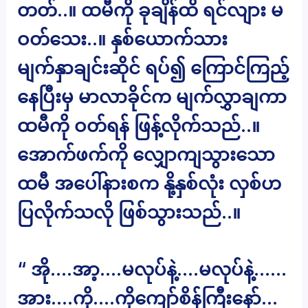
တတ်..။ ထမီကို ခုချိန်ထိ ရင်လျား မ
ဝတ်သေး..။ နှစ်ယောက်သား
မျက်နှာချင်းဆိုင် ရပ်၍ ကြောင်ကြည့်
နေပြီးမှ မာလာခိုင်က မျက်လွှာချကာ
ထမီကို ဝတ်ရန် ဖြန့်လိုက်သည်..။
အောက်ဖက်ကို လျှောကျသွားသော
ထမီ အပေါ်နားစက နို့နှစ်လုံး လှစ်ဟ
ပြလိုက်သလို ဖြစ်သွားသည်..။
“ အို….အာ့….မလုပ်နဲ့….မလုပ်နဲ့……
အား….ကို….ကိုကျော်စိန်ကြီးနော်…