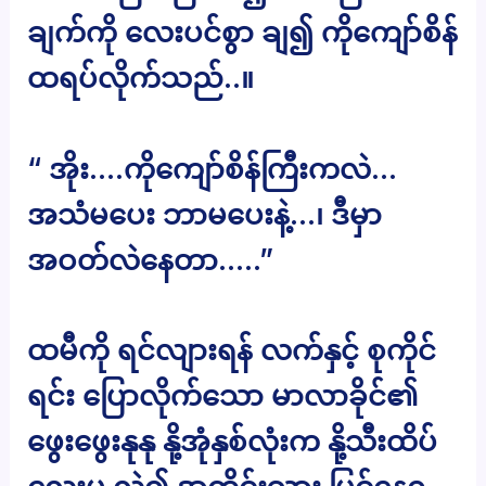
ချက်ကို လေးပင်စွာ ချ၍ ကိုကျော်စိန်
ထရပ်လိုက်သည်..။
“ အိုး….ကိုကျော်စိန်ကြီးကလဲ…
အသံမပေး ဘာမပေးနဲ့…၊ ဒီမှာ
အဝတ်လဲနေတာ…..”
ထမီကို ရင်လျားရန် လက်နှင့် စုကိုင်
ရင်း ပြောလိုက်သော မာလာခိုင်၏
ဖွေးဖွေးနုနု နို့အုံနှစ်လုံးက နို့သီးထိပ်