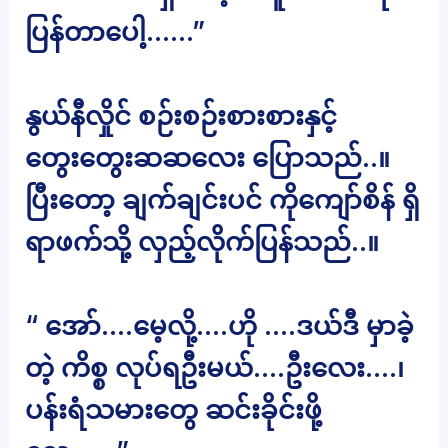
ပြန်တာပေါ့……”
နွယ်နီလှိုင် စဉ်းစဉ်းစားစားနှင့်
တွေးတွေးဆဆလေး ပြောသည်..။
ပြီးတော့ ချက်ချင်းပင် ကိုကျော်စိန် ရှိ
ရာဖက်သို့ လှည့်လိုက်ပြန်သည်..။
“ အော်….မေ့လို့….ဟို ….ဒယ်ဒီ မှာခဲ့
တဲ့ ကိစ္စ လုပ်ရဦးမယ်….ဦးလေး….၊
ပန်းရံသမားတွေ ဆင်းခိုင်းဖို့