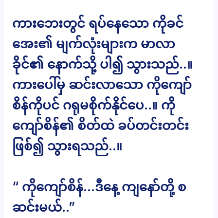
ကားဘေးတွင် ရပ်နေသော ကိုခင်
အေး၏ မျက်လုံးများက မာလာ
ခိုင်၏ နောက်သို့ ပါ၍ သွားသည်..။
ကားပေါ်မှ ဆင်းလာသော ကိုကျော်
စိန်ကိုပင် ဂရုမစိုက်နိုင်ပေ..။ ကို
ကျော်စိန်၏ စိတ်ထဲ ခပ်တင်းတင်း
ဖြစ်၍ သွားရသည်..။
“ ကိုကျော်စိန်…ဒီနေ့ ကျနော်တို့ စ
ဆင်းမယ်..”