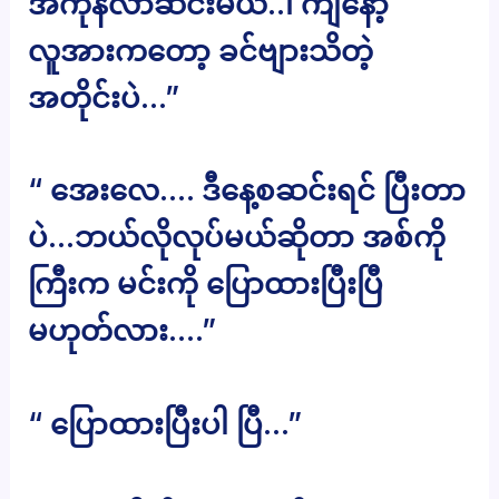
အကုန်လာဆင်းမယ်..၊ ကျနော့်
လူအားကတော့ ခင်ဗျားသိတဲ့
အတိုင်းပဲ…”
“ အေးလေ…. ဒီနေ့စဆင်းရင် ပြီးတာ
ပဲ…ဘယ်လိုလုပ်မယ်ဆိုတာ အစ်ကို
ကြီးက မင်းကို ပြောထားပြီးပြီ
မဟုတ်လား….”
“ ပြောထားပြီးပါ ပြီ…”