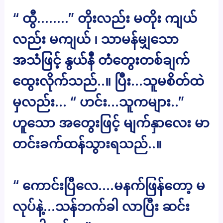
“ ထွီ……..” တိုးလည်း မတိုး ကျယ်
လည်း မကျယ် ၊ သာမန်မျှသော
အသံဖြင့် နွယ်နီ တံတွေးတစ်ချက်
ထွေးလိုက်သည်..။ ပြီး…သူမစိတ်ထဲ
မှလည်း… “ ဟင်း…သူကများ..”
ဟူသော အတွေးဖြင့် မျက်နှာလေး မာ
တင်းခက်ထန်သွားရသည်..။
“ ကောင်းပြီလေ….မနက်ဖြန်တော့ မ
လုပ်နဲ့…သန်ဘက်ခါ လာပြီး ဆင်း