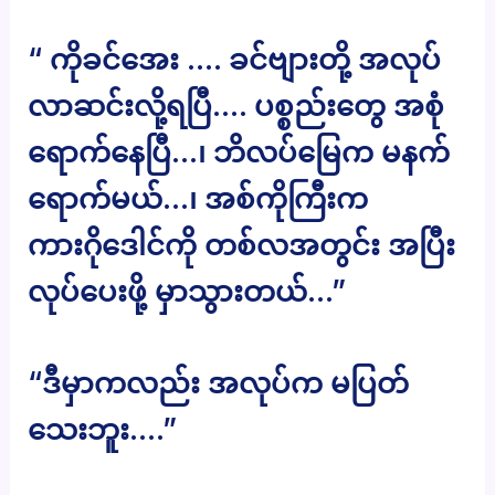
“ ကိုခင်အေး …. ခင်ဗျားတို့ အလုပ်
လာဆင်းလို့ရပြီ…. ပစ္စည်းတွေ အစုံ
ရောက်နေပြီ…၊ ဘိလပ်မြေက မနက်
ရောက်မယ်…၊ အစ်ကိုကြီးက
ကားဂိုဒေါင်ကို တစ်လအတွင်း အပြီး
လုပ်ပေးဖို့ မှာသွားတယ်…”
“ဒီမှာကလည်း အလုပ်က မပြတ်
သေးဘူး….”