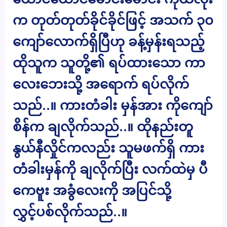
က တုတ်တုတ်ခိုင်ခိုင်ဖြင့် အသက် ၃၀
ကျော်လောက်ရှိပြီဟု ခန့်မှန်းရသည့်
ထိုသူက သူတို့၏ ရပ်ထားသော ကာ
လေးဘေးသို့ အရောက် ရပ်လိုက်
သည်..။ ကားတံခါး မှန်အား ကိုကျော်
စိန်က ချလိုက်သည်..။ ထိုနည်းတူ
နွယ်နီလှိုင်ကလည်း သူမဖက်ရှိ ကား
တံခါးမှန်ကို ချလိုက်ပြီး လက်ထဲမှ ပီ
ကေဗူး အခွံလေးကို အပြင်သို့
လွှင့်ပစ်လိုက်သည်..။