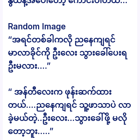
နွယ်နီ့အပေါ်တော့ ကောင်းပါတယ်…”
Random Image
“အရင်တစ်ခါကလို ညနေကျရင်
မာလာခိုင်ကို ဦးလေး သွားခေါ်ပေးရ
ဦးမလား….”
“ အန်တီလေးက ဖုန်းဆက်ထား
တယ်….ညနေကျရင် သူ့ဖာသာပဲ လာ
ခဲ့မယ်တဲ့..ဦးလေး…သွားခေါ်ဖို့ မလို
တော့ဘူး…..”