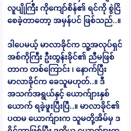
လူပျိုကြီး ကိုကျော်စိန်၏ ရင်ကို စွဲငြိ
စေခဲ့တာတော့ အမှန်ပင် ဖြစ်သည်..။
ဒါပေမယ့် မာလာခိုင်က သူ့အလုပ်ရှင်
အစ်ကိုကြီး ဦးထွန်းခိုင်၏ ညီမဖြစ်
တာက တစ်ကြောင်း ၊ နောက်ပြီး
မာလာခိုင်က ခေသူမဟုတ်..။ ဒီ
အသက်အရွယ်နှင့် ယောက်ျားနှစ်
ယောက် ရခဲ့ဖူးပြီးပြီ..။ မာလာခိုင်၏
ပထမ ယောက်ျားက သူမတို့အိမ်မှ ဒ
ရိုင်ဘာဖြစ်ပြီး ဒုတိယ ယောက်ျားက