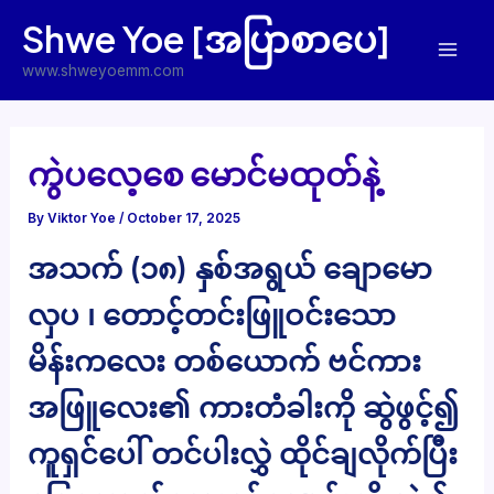
Skip
Shwe Yoe [အပြာစာပေ]
to
Mai
content
www.shweyoemm.com
Men
ကွဲပလေ့စေ မောင်မထုတ်နဲ့
By
Viktor Yoe
/
October 17, 2025
အသက် (၁၈) နှစ်အရွယ် ချောမော
လှပ ၊ တောင့်တင်းဖြူဝင်းသော
မိန်းကလေး တစ်ယောက် ဗင်ကား
အဖြူလေး၏ ကားတံခါးကို ဆွဲဖွင့်၍
ကူရှင်ပေါ် တင်ပါးလွှဲ ထိုင်ချလိုက်ပြီး