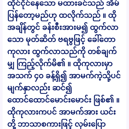
ထိုင်ငိုင်နေသော မထားခင်သည် အိမ်
ပြန်တော့မည်ဟု ထလိုက်သည် ။ ထို
အချိန်တွင် ခန်းစီးအားမ၍ ထွက်လာ
သော မုတ်ဆိတ် ဗရဗွဖြင့် ခေါ်တော
ကုလား ထွက်လာသည်ကို တစ်ချက်
မျှ ကြည့်လိုက်မိ၏ ။ ထိုကုလားမှာ
အသက် ၄၀ ခန့်ရှိ၍ အာမက်ကဲ့သို့ပင်
မျက်နှာလည်း ဆင်၍
ထောင်ထောင်မောင်းမောင်း ဖြစ်၏ ။
ထိုကုလားကပင် အာမက်အား ယင်း
တို့ ဘာသာစကားဖြင့် လှမ်းပြော