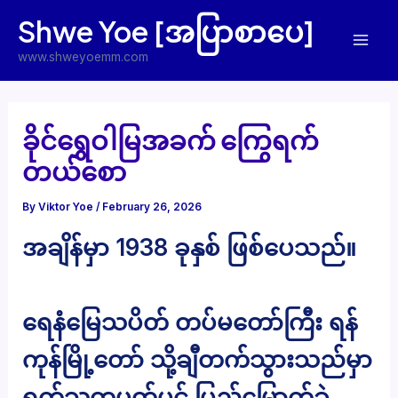
Skip
Shwe Yoe [အပြာစာပေ]
to
Mai
content
www.shweyoemm.com
Men
ခိုင်ရွှေဝါမြအခက် ကြွေရက်
တယ်စော
By
Viktor Yoe
/
February 26, 2026
အချိန်မှာ 1938 ခုနှစ် ဖြစ်ပေသည်။
ရေနံမြေသပိတ် တပ်မတော်ကြီး ရန်
ကုန်မြို့တော် သို့ချီတက်သွားသည်မှာ
ရက်သတ္တပတ်ပင် ပြည့်မြောက်ခဲ့