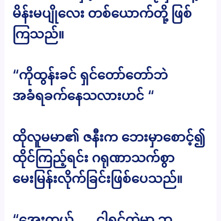
မိန်းမပျိုလေး တစ်ယောက်တို့ ဖြစ်
ကြသည်။
“ကိုထွန်းခင် ရှင်တော်တော်ဘဲ
အခံရခက်နေသလားဟင် “
ထိုလူမမာ၏ ဇနီးက ဘေးမှာစောင့်၍
ထိုင်ကြည့်ရင်း ဂရုဏာသက်စွာ
မေးမြန်းလိုက်ခြင်းဖြစ်ပေသည်။
“အေးကွယ်….. ငါ့ရင်ထဲမှာ ဘ