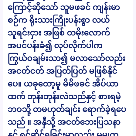
ကြောင့်ဆိုသော် သူမဖခင် ကျန်းမာ
စဉ်က ရိုးသားကြိုးပန်းစွာ လယ်
သူရင်းငှား အဖြစ် တမိုးလောက်
အပင်ပန်းခံ၍ လုပ်လိုက်ပါက
ကြွယ်ဝချမ်းသာ၍ မလာသော်လည်း
အငတ်ငတ် အပြတ်ပြတ် မဖြစ်နိုင်
ပေ။ ယခုတော့မူ မိမိဖခင် အိပ်ယာ
ထက် ဘုန်းဘုန်းလဲသည်နှင့် စားရမဲ့
ဘဝသို့ တမဟုတ်ချင်း ရောက်ခဲ့ရပေ
သည် ။ အနှီသို့ အငတ်ဘေးပြသနာ
နှင့် ရင်ဆိုင်ရခြင်းမှာလည်း မမျှတ