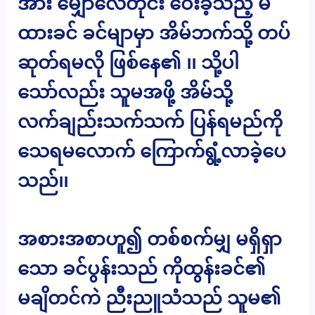
အား မျှော်လေတိုင်း ဝေးခဲ့သည့် မ
ထားခင် ခင်မျာမှာ အိမ်ဘက်သို့ တပ်
ဆုတ်ရမလို ဖြစ်နေ၏ ၊၊ သို့ပါ
သော်လည်း သူမအဖို့ အိမ်သို့
လက်ချည်းသက်သက် ပြန်ရမည်ကို
သေရမလောက် ကြောက်ရွံ့လာခဲ့ပေ
သည်၊၊
အစားအစာဟူ၍ တစ်စက်မျှ မရှိရှာ
သော ခင်ပွန်းသည် ကိုထွန်းခင်၏
မချိတင်ကဲ ညီးညူသံသည် သူမ၏