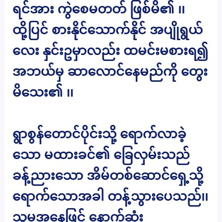
ရင်အား ကွဲစေမတတ် ဖြစ်မိ၏ ၊၊
ထို့ပြင် စားနိုင်သောက်နိုင် အပျိုရွယ်
လေး နှင်းဥမှာလည်း ထမင်းမစားရ၍
အဘယ်မှ ဆာလောင်နေမည်ကို တွေး
မိသေး၏ ၊၊
ရွာစွန်တောင်ပိုင်းသို့ ရောက်လာခဲ့
သော မထားခင်၏ ခြေလှမ်းသည်
ခန့်ညားသော အိမ်တစ်ဆောင်ရှေ့သို့
ရောက်သောအခါ တန့်သွားပေသည်၊၊
သူမအနေဖြင့် နောက်ဆုံး