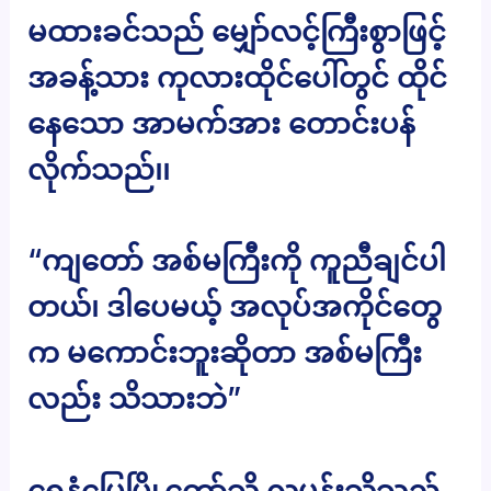
မထားခင်သည် မျှော်လင့်ကြီးစွာဖြင့်
အခန့်သား ကုလားထိုင်ပေါ်တွင် ထိုင်
နေသော အာမက်အား တောင်းပန်
လိုက်သည်၊၊
“ကျတော် အစ်မကြီးကို ကူညီချင်ပါ
တယ်၊ ဒါပေမယ့် အလုပ်အကိုင်တွေ
က မကောင်းဘူးဆိုတာ အစ်မကြီး
လည်း သိသားဘဲ”
ရေနံမြေမြို့တော်သို့ လူမှန်းသိသည့်