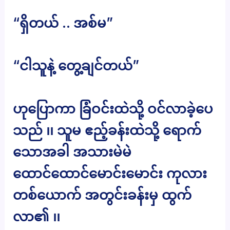
“ရှိတယ် .. အစ်မ”
“ငါသူနဲ့ တွေ့ချင်တယ်”
ဟုပြောကာ ခြံဝင်းထဲသို့ ဝင်လာခဲ့ပေ
သည် ၊၊ သူမ ဧည့်ခန်းထဲသို့ ရောက်
သောအခါ အသားမဲမဲ
ထောင်ထောင်မောင်းမောင်း ကုလား
တစ်ယောက် အတွင်းခန်းမှ ထွက်
လာ၏ ၊၊