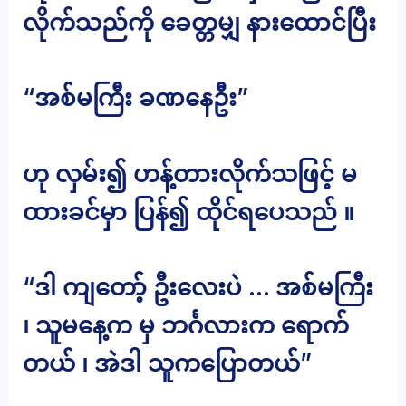
လိုက်သည်ကို ခေတ္တမျှ နားထောင်ပြီး
“အစ်မကြီး ခဏနေဦး”
ဟု လှမ်း၍ ဟန့်တားလိုက်သဖြင့် မ
ထားခင်မှာ ပြန်၍ ထိုင်ရပေသည် ။
“ဒါ ကျတော့် ဦးလေးပဲ … အစ်မကြီး
၊ သူမနေ့က မှ ဘင်္ဂလားက ရောက်
တယ် ၊ အဲဒါ သူကပြောတယ်”