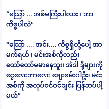
“သြော် … အစ်မကြီးပါလား ၊ ဘာ
ကိစ္စပါလဲ”
“သြော် …. အင်း…. ကိစ္စရှိလို့ပေါ့ အာ
မက်ရယ် ၊ မင်းအစ်ကိုလည်း
တော်တော်မမာနေဘူး၊ အဲဒါ ဒို့များကို
ငွေလေးဘာလေး ချေးစမ်းပါဦး၊ မင်း
အစ်ကို အလုပ်ဝင်ဝင်ချင်း ပြန်ဆပ်ပါ့
မယ်”