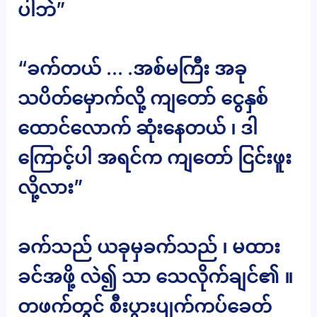
ပါဘဲ”
“ခက်တယ် … .အစ်မကြီး အခု
သပိတ်မှောက်လို့ ကျတော် ငွေနှစ်
ထောင်လောက် ဆုံးနေတယ် ၊ ဒါ
ကြောင့်ပါ အရင်က ကျတော် ငြင်းဖူး
လို့လား”
ခက်သည် ယခုမှခက်သည် ၊ မထား
ခင်အဖို့ လဲ၍ သာ သေလိုက်ချင်၏ ။
တဖက်တွင် စီးပွားပျက်ကပ်ခေတ်