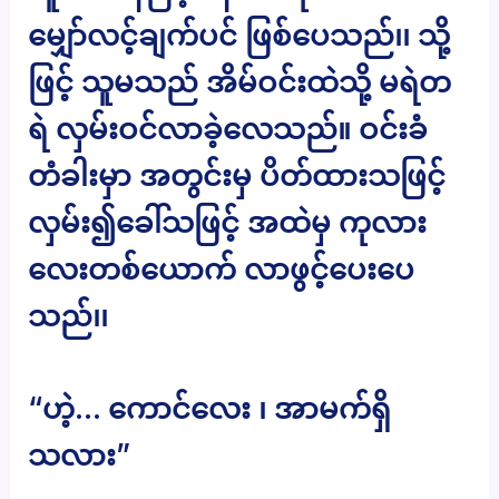
မျှော်လင့်ချက်ပင် ဖြစ်ပေသည်၊၊ သို့
ဖြင့် သူမသည် အိမ်ဝင်းထဲသို့ မရဲတ
ရဲ လှမ်းဝင်လာခဲ့လေသည်။ ဝင်းခံ
တံခါးမှာ အတွင်းမှ ပိတ်ထားသဖြင့်
လှမ်း၍ခေါ်သဖြင့် အထဲမှ ကုလား
လေးတစ်ယောက် လာဖွင့်ပေးပေ
သည်၊၊
“ဟဲ့… ကောင်လေး ၊ အာမက်ရှိ
သလား”