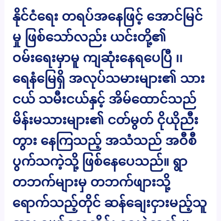
နိုင်ငံရေး တရပ်အနေဖြင့် အောင်မြင်
မှု ဖြစ်သော်လည်း ယင်းတို့၏
ဝမ်းရေးမှာမူ ကျဆုံးနေရပေပြီ ၊၊
ရေနံမြေရှိ အလုပ်သမားများ၏ သား
ငယ် သမီးငယ်နှင့် အိမ်ထောင်သည်
မိန်းမသားများ၏ ငတ်မွတ် ငိုယိုညီး
တွား နေကြသည့် အသံသည် အဝီစီ
ပွက်သကဲ့သို့ ဖြစ်နေပေသည်။ ရွာ
တဘက်များမှ တဘက်ဖျားသို့
ရောက်သည့်တိုင် ဆန်ချေးငှားမည့်သူ