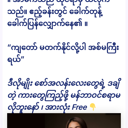
သည်။ ဧည့်ခန်းတွင် ခေါက်တုန့်
ခေါက်ပြန်လျှောက်နေ၏ ။
“ကျတော် မတက်နိုင်လို့ပါ အစ်မကြီး
ရယ်”
ဒီလိုမျိုး စော်အလန်းလေးတွေရဲ့ ဒချိ
တဲ့ ကားတွေကြည့်ဖို့ မန်ဘာဝင်စရာမ
လိုဘူးနော် ၊ အားလုံး Free