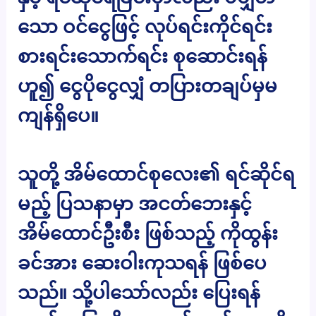
သော ဝင်ငွေဖြင့် လုပ်ရင်းကိုင်ရင်း
စားရင်းသောက်ရင်း စုဆောင်းရန်
ဟူ၍ ငွေပိုငွေလျှံ တပြားတချပ်မှမ
ကျန်ရှိပေ။
သူတို့ အိမ်ထောင်စုလေး၏ ရင်ဆိုင်ရ
မည့် ပြသနာမှာ အငတ်ဘေးနှင့်
အိမ်ထောင်ဦးစီး ဖြစ်သည့် ကိုထွန်း
ခင်အား ဆေးဝါးကုသရန် ဖြစ်ပေ
သည်။ သို့ပါသော်လည်း ပြေးရန်