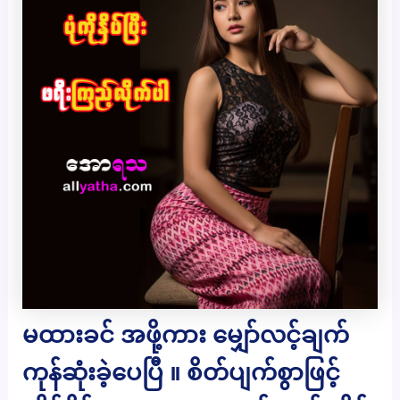
မထားခင် အဖို့ကား မျှော်လင့်ချက်
ကုန်ဆုံးခဲ့ပေပြီ ။ စိတ်ပျက်စွာဖြင့်