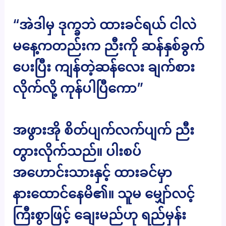
“အဲဒါမှ ဒုက္ခဘဲ ထားခင်ရယ် ငါလဲ
မနေ့ကတည်းက ညီးကို ဆန်နှစ်ခွက်
ပေးပြီး ကျန်တဲ့ဆန်လေး ချက်စား
လိုက်လို့ ကုန်ပါပြီကော”
အဖွားအို စိတ်ပျက်လက်ပျက် ညီး
တွားလိုက်သည်။ ပါးစပ်
အဟောင်းသားနှင့် ထားခင်မှာ
နားထောင်နေမိ၏။ သူမ မျှော်လင့်
ကြီးစွာဖြင့် ချေးမည်ဟု ရည်မှန်း