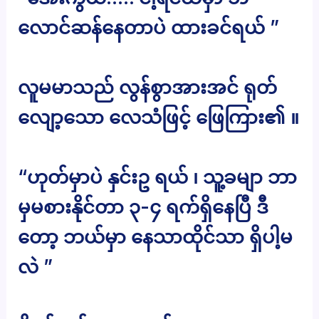
လောင်ဆန်နေတာပဲ ထားခင်ရယ် ”
လူမမာသည် လွန်စွာအားအင် ရုတ်
လျော့သော လေသံဖြင့် ဖြေကြား၏ ။
“ဟုတ်မှာပဲ နှင်းဥ ရယ် ၊ သူ့ခမျာ ဘာ
မှမစားနိုင်တာ ၃-၄ ရက်ရှိနေပြီ ဒီ
တော့ ဘယ်မှာ နေသာထိုင်သာ ရှိပါ့မ
လဲ ”