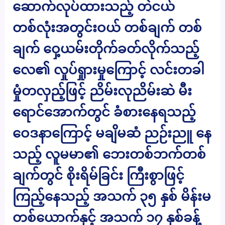
ဆောက်လုပ်ထားသည့် တဲငယ်
တစ်လုံးအတွင်းဝယ် တစ်ချက် တစ်
ချက် ဝှေ့ယမ်းတိုက်ခတ်လိုက်သည့်
လေ၏ လှုပ်ရှုားမှုကြောင့် လင်းတခါ
မှုံတလှည့်ဖြင့် ညိမ်းလုညိမ်းဆဲ မီး
ရောင်အောက်တွင် ခံစားနေရသည့်
ဝေဒနာကြောင့် မချိမဆံ ညဉ်းညူ နေ
သည့် လူမမာ၏ ဘေးတစ်ဘက်တစ်
ချက်တွင် စိုးရိမ်ခြင်း ကြီးစွာဖြင့်
ကြည့်နေသည့် အသက် ၃၅ နှစ် မိန်းမ
တစ်ယောက်နှင့် အသက် ၁၇ နှစ်ခန့်