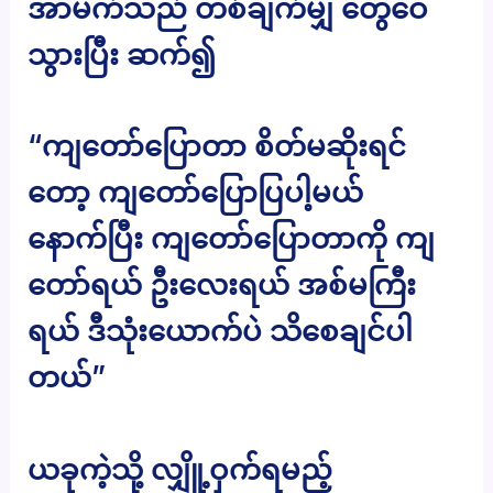
အာမက်သည် တစ်ချက်မျှ တွေဝေ
သွားပြီး ဆက်၍
“ကျတော်ပြောတာ စိတ်မဆိုးရင်
တော့ ကျတော်ပြောပြပါ့မယ်
နောက်ပြီး ကျတော်ပြောတာကို ကျ
တော်ရယ် ဦးလေးရယ် အစ်မကြီး
ရယ် ဒီသုံးယောက်ပဲ သိစေချင်ပါ
တယ်”
ယခုကဲ့သို့ လျှိူ့ဝှက်ရမည့်