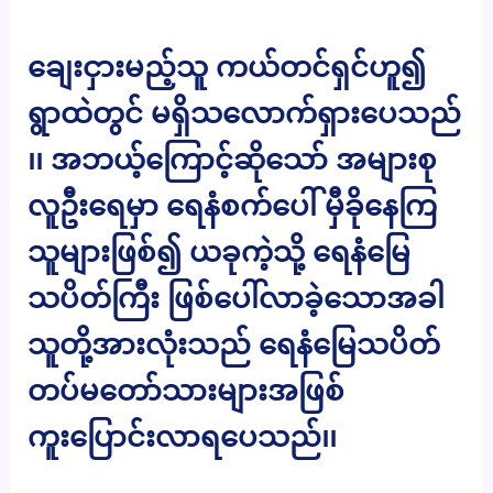
ချေးငှားမည့်သူ ကယ်တင်ရှင်ဟူ၍
ရွာထဲတွင် မရှိသလောက်ရှားပေသည်
၊၊ အဘယ့်ကြောင့်ဆိုသော် အများစု
လူဦးရေမှာ ရေနံစက်ပေါ် မှီခိုနေကြ
သူများဖြစ်၍ ယခုကဲ့သို့ ရေနံမြေ
သပိတ်ကြီး ဖြစ်ပေါ်လာခဲ့သောအခါ
သူတို့အားလုံးသည် ရေနံမြေသပိတ်
တပ်မတော်သားများအဖြစ်
ကူးပြောင်းလာရပေသည်၊၊