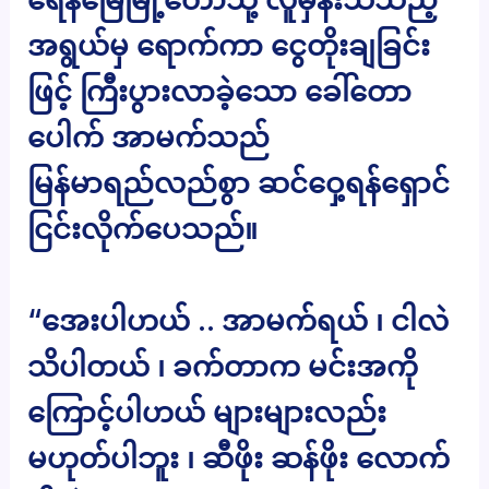
အရွယ်မှ ရောက်ကာ ငွေတိုးချခြင်း
ဖြင့် ကြီးပွားလာခဲ့သော ခေါ်တော
ပေါက် အာမက်သည်
မြန်မာရည်လည်စွာ ဆင်ဝှေ့ရန်ရှောင်
ငြင်းလိုက်ပေသည်။
“အေးပါဟယ် .. အာမက်ရယ် ၊ ငါလဲ
သိပါတယ် ၊ ခက်တာက မင်းအကို
ကြောင့်ပါဟယ် များများလည်း
မဟုတ်ပါဘူး ၊ ဆီဖိုး ဆန်ဖိုး လောက်