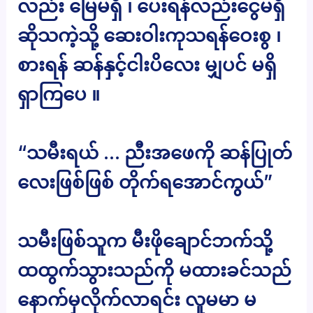
လည်း မြေမရှိ ၊ ပေးရန်လည်းငွေမရှိ
ဆိုသကဲ့သို့ ဆေးဝါးကုသရန်ဝေးစွ ၊
စားရန် ဆန်နှင့်ငါးပိလေး မျှပင် မရှိ
ရှာကြပေ ။
“သမီးရယ် … ညီးအဖေကို ဆန်ပြုတ်
လေးဖြစ်ဖြစ် တိုက်ရအောင်ကွယ်”
သမီးဖြစ်သူက မီးဖိုချောင်ဘက်သို့
ထထွက်သွားသည်ကို မထားခင်သည်
နောက်မှလိုက်လာရင်း လူမမာ မ