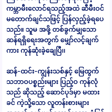
ကမ္ဘာမီးလောင်ရသည့်အထဲ ဆီမီးဝင်
မတောက်ချင်သဖြင့် ပြန်လှည့်ခဲ့ရပေ
သည်။ သူမ အဖို့ တစ်ခွက်မျှသော
ဆန်ရရှိရေးအတွက် မျှော်လင့်ချက်
ကား ကုန်ဆုံးခဲ့ချေပြီ၊၊
ဆန်-ထင်း-ကျွန်းသစ်နှင့် မြေထွက်
သဘာဝပစ္စည်းများ ပြည့်ဝ ကုန်လုံ
သည် ဆိုသည့် ဆောင်ပုဒ်မှာ မထား
ခင် ကဲ့သို့သော လူတန်းစားများ