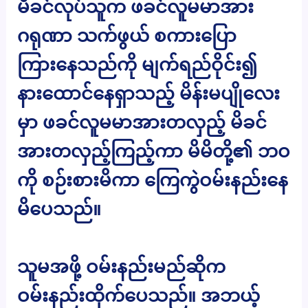
မိခင်လုပ်သူက ဖခင်လူမမာအား
ဂရုဏာ သက်ဖွယ် စကားပြော
ကြားနေသည်ကို မျက်ရည်ဝိုင်း၍
နားထောင်နေရှာသည့် မိန်းမပျိုလေး
မှာ ဖခင်လူမမာအားတလှည့် မိခင်
အားတလှည့်ကြည့်ကာ မိမိတို့၏ ဘဝ
ကို စဉ်းစားမိကာ ကြေကွဲဝမ်းနည်းနေ
မိပေသည်။
သူမအဖို့ ဝမ်းနည်းမည်ဆိုက
ဝမ်းနည်းထိုက်ပေသည်။ အဘယ့်