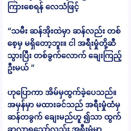
ကြားစေရန် လေသံဖြင့်
“သမီး ဆန်အိုးထဲမှာ ဆန်လည်း တစ်
စေ့မှ မရှိတော့ဘူး။ ငါ အရီးမှုံတို့ဆီ
သွားပြီး တစ်ခွက်လောက် ချေးကြည့်
ဦးမယ် ”
ဟုပြောကာ အိမ်မှထွက်ခဲ့ပေသည်။
အမှန်မှာ မထားခင်သည် အရီးမှုံထံမှ
ဆန်တခွက် ချေးမည်ဟူ ၍သာ ထွက်
ခွာလာရသော်လည်း အရီးမှုံမှာ