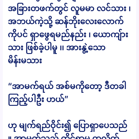
အခြားတဖက်တွင် လူမမာ လင်သား ၊
အဘယ်ကဲ့သို့ ဆန်ဘိုးလေးလောက်
ကိုပင် ရှာဖွေရမည်နည်း ၊ ယောကျ်ား
သား ဖြစ်ခဲ့ပါမူ ၊၊ အားနွဲ့သော
မိန်းမသား
“အာမက်ရယ် အစ်မကိုတော့ ဒီတခါ
ကြည့်ပါဦး ဟယ်”
ဟု မျက်ရည်ဝိုင်း၍ ပြောရှာပေသည်
။ အာမက်သည် ထိုင်ရာမှ ထလိုက်