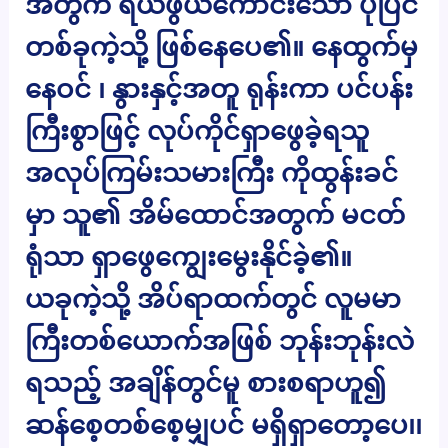
အတွက် ရယ်ဖွယ်ကောင်းသော ပုံပြင်
တစ်ခုကဲ့သို့ ဖြစ်နေပေ၏။ နေထွက်မှ
နေဝင် ၊ နွားနှင့်အတူ ရုန်းကာ ပင်ပန်း
ကြီးစွာဖြင့် လုပ်ကိုင်ရှာဖွေခဲ့ရသူ
အလုပ်ကြမ်းသမားကြီး ကိုထွန်းခင်
မှာ သူ၏ အိမ်ထောင်အတွက် မငတ်
ရုံသာ ရှာဖွေကျွေးမွေးနိုင်ခဲ့၏။
ယခုကဲ့သို့ အိပ်ရာထက်တွင် လူမမာ
ကြီးတစ်ယောက်အဖြစ် ဘုန်းဘုန်းလဲ
ရသည့် အချိန်တွင်မူ စားစရာဟူ၍
ဆန်စေ့တစ်စေ့မျှပင် မရှိရှာတော့ပေ၊၊