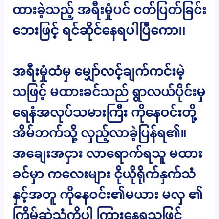
ထားခဲ့သည့် အရီးမှုံပင် ငတ်ပြတ်ခြင်း
ဘေးဖြင့် ရင်ဆိုင်နေရပါပြီကော၊၊
အရီးမှုံထံမှ မျှော်လင့်ချက်ကင်းမဲ့
သဖြင့် မထားခင်သည် ရွာလယ်ပိုင်းမှ
ရေနံအလုပ်သမားကြီး ကိုနေဝင်းတို့
အိမ်ဘက်သို့ လှည့်လာခဲ့ပြန်ရ၏။
အချေးအငှား လာရောက်ရသူ မထား
ခင်မှာ ကလေးများ ငိုယိုရိုက်နှက်သံ
နှင့်အတူ ကိုနေဝင်း၏မယား မလှ ၏
ကြိမ်ဆဲသံကိုပါ ကြားနေရသဖြင့်