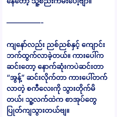
နေတော့ သူ့စည်းကမ်းပေါ့ဗျာ။
—————-
ကျနော်လည်း ညစ်ညစ်နှင့် ကျောင်း
ဘက်ထွက်လာခဲ့တယ်။ ကားပေါ်က
ဆင်းတော့ နောက်ဆုံးကပဲဆင်းတာ
“အွန့်” ဆင်းလိုက်တာ ကားပေါ်တက်
လာတဲ့ စကီလေးကို သွားတိုက်မိ
တယ်၊ သူ့လက်ထဲက စာအုပ်တွေ
ပြုတ်ကျသွားတယ်ဗျ။