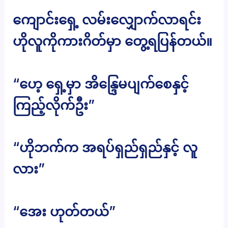
ကျောင်းရှေ့ လမ်းလျှောက်လာရင်း
ဟိုလူကိုကားဂိတ်မှာ တွေ့ရပြန်တယ်။
“ဟေ့ ရှေ့မှာ အိန္ဒြေမပျက်စေနှင့်
ကြည့်လိုက်ဦး”
“ဟိုဘက်က အရပ်ရှည်ရှည်နှင့် လူ
လား”
“အေး ဟုတ်တယ်”