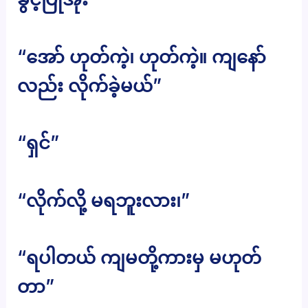
“အော် ဟုတ်ကဲ့၊ ဟုတ်ကဲ့။ ကျနော်
လည်း လိုက်ခဲ့မယ်”
“ရှင်”
“လိုက်လို့ မရဘူးလား၊”
“ရပါတယ် ကျမတို့ကားမှ မဟုတ်
တာ”