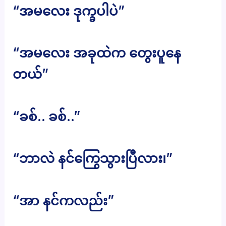
“အမလေး ဒုက္ခပါပဲ”
“အမလေး အခုထဲက တွေးပူနေ
တယ်”
“ခစ်.. ခစ်..”
“ဘာလဲ နင်ကြွေသွားပြီလား၊”
“အာ နင်ကလည်း”