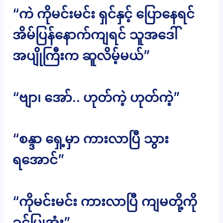
“ကဲ ကိုမင်းမင်း ရှင်နှင့် ပြောနေရင်
အိမ်ပြန်နောက်ကျရင် သူအဒေါ်
အပျိုကြီးက ဆူလိမ့်မယ်”
“ဗျာ၊ အော်.. ဟုတ်ကဲ့ ဟုတ်ကဲ့”
“စန္ဒာ ရှေ့မှာ ကားလာပြီ သွား
ရအောင်”
“ကိုမင်းမင်း ကားလာပြီ ကျမတို့ကို
ခွင့်ပြုအုံး”