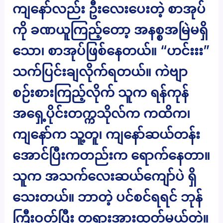
ကျနော်လည်း ဦးလေးပေးတဲ့ စာအုပ်
ကို ခဏယူကြည့်တော့ အနစ္စအမြဲမရှိ
သော၊ စာအုပ်ဖြစ်နေတယ်။ “ဟင်းးး”
သက်ပြင်းချလိုက်ရတယ်။ ကဲဗျာ
စဉ်းစားကြည့်လိုက် သူက ရန်ကုန်
အရှေ့ပိုင်းတက္ကသိုလ်က ကထိက၊
ကျနော်က သူ့တူ၊ ကျနော်ဆယ်တန်း
အောင်ပြီးကတည်းက ရောက်နေတာ။
သူက အသက်လေးဆယ်ကျော်ပဲ ရှိ
သေးတယ်။ ဘာတဲ့ ပင်စင်ရရင် ဘုန်
ကြီးဝတ်ပြီး တရားအားထုတ်မယ်တဲ့။