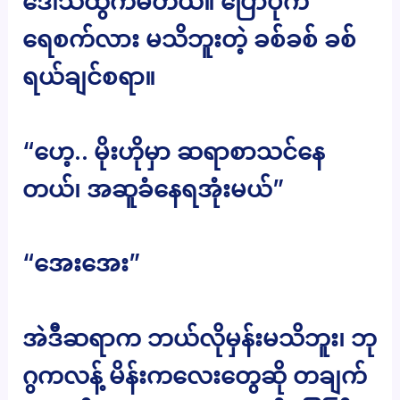
ဒေါသထွက်မိတယ်။ ပြောပုံက
ရေစက်လား မသိဘူးတဲ့ ခစ်ခစ် ခစ်
ရယ်ချင်စရာ။
“ဟေ့.. မိုးဟိုမှာ ဆရာစာသင်နေ
တယ်၊ အဆူခံနေရအုံးမယ်”
“အေးအေး”
အဲဒီဆရာက ဘယ်လိုမှန်းမသိဘူး၊ ဘု
ဂွကလန့် မိန်းကလေးတွေဆို တချက်