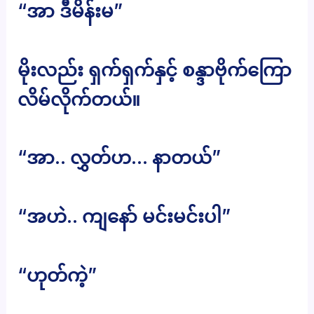
“အာ ဒီမိန်းမ”
မိုးလည်း ရှက်ရှက်နှင့် စန္ဒာဗိုက်ကြော
လိမ်လိုက်တယ်။
“အာ.. လွှတ်ဟ… နာတယ်”
“အဟဲ.. ကျနော် မင်းမင်းပါ”
“ဟုတ်ကဲ့”