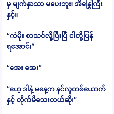
မှ မျက်နှာသာ မပေးဘူး၊ အိန္ဒြေကြီး
နှင့်။
“ကဲမိုး စာသင်လို့ပြီးပြီ ငါတို့ပြန်
ရအောင်၊”
“အေး အေး”
“ဟေ့ ဒါနဲ့ မနေ့က နင်လူတစ်ယောက်
နှင့် တိုက်မိသေးတယ်ဆို၊”