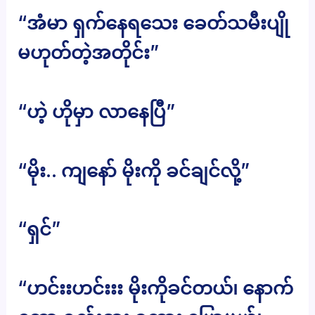
“အံမာ ရှက်နေရသေး ခေတ်သမီးပျို
မဟုတ်တဲ့အတိုင်း”
“ဟဲ့ ဟိုမှာ လာနေပြီ”
“မိုး.. ကျနော် မိုးကို ခင်ချင်လို့”
“ရှင်”
“ဟင်းးဟင်းးး မိုးကိုခင်တယ်၊ နောက်