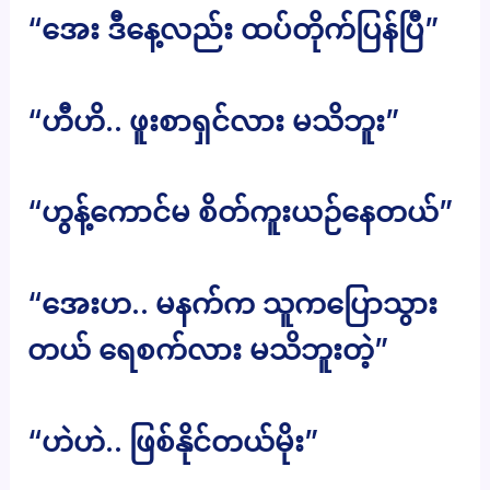
“အေး ဒီနေ့လည်း ထပ်တိုက်ပြန်ပြီ”
“ဟီဟိ.. ဖူးစာရှင်လား မသိဘူး”
“ဟွန့်ကောင်မ စိတ်ကူးယဉ်နေတယ်”
“အေးဟ.. မနက်က သူကပြောသွား
တယ် ရေစက်လား မသိဘူးတဲ့”
“ဟဲဟဲ.. ဖြစ်နိုင်တယ်မိုး”