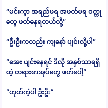
“မင်းကွာ အရည်မရ အဖတ်မရ ဝတ္ထု
တွေ ဖတ်နေရတယ်လို့”
“ဦးဦးကလည်း ကျနော် ပျင်းလို့ပါ”
“အေး ပျင်းနေရင် ဒီလို အနှစ်သာရရှိ
တဲ့ တရားစာအုပ်တွေ ဖတ်ပေါ့”
“ဟုတ်ကဲ့ပါ ဦးဦး”