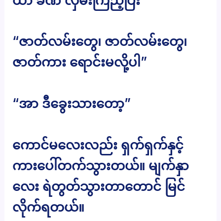
ယာ ခဏ လှမ်းကြည့်ပြီး
“ဇာတ်လမ်းတွေ၊ ဇာတ်လမ်းတွေ၊
ဇာတ်ကား ရောင်းမလို့ပါ”
“အာ ဒီခွေးသားတော့”
ကောင်မလေးလည်း ရှက်ရှက်နှင့်
ကားပေါ်တက်သွားတယ်။ မျက်နှာ
လေး ရဲတွတ်သွားတာတောင် မြင်
လိုက်ရတယ်။