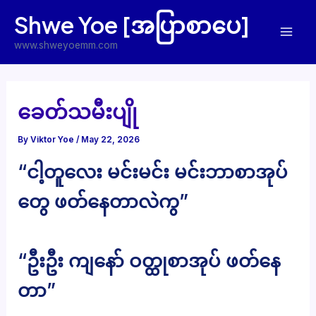
Skip
Shwe Yoe [အပြာစာပေ]
to
Mai
content
www.shweyoemm.com
Men
ခေတ်သမီးပျို
By
Viktor Yoe
/
May 22, 2026
“ငါ့တူလေး မင်းမင်း မင်းဘာစာအုပ်
တွေ ဖတ်နေတာလဲကွ”
“ဦးဦး ကျနော် ဝတ္ထုစာအုပ် ဖတ်နေ
တာ”