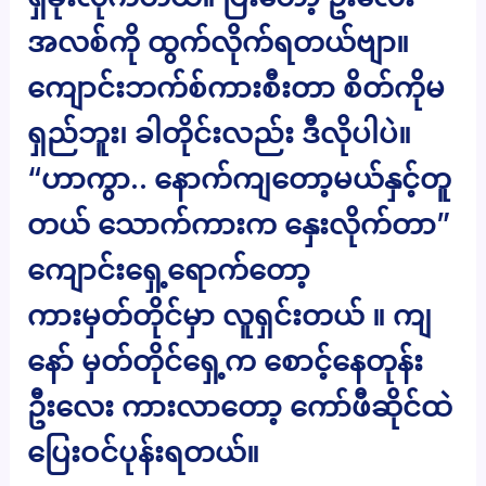
အလစ်ကို ထွက်လိုက်ရတယ်ဗျာ။
ကျောင်းဘက်စ်ကားစီးတာ စိတ်ကိုမ
ရှည်ဘူး၊ ခါတိုင်းလည်း ဒီလိုပါပဲ။
“ဟာကွာ.. နောက်ကျတော့မယ်နှင့်တူ
တယ် သောက်ကားက နှေးလိုက်တာ”
ကျောင်းရှေ့ရောက်တော့
ကားမှတ်တိုင်မှာ လူရှင်းတယ် ။ ကျ
နော် မှတ်တိုင်ရှေ့က စောင့်နေတုန်း
ဦးလေး ကားလာတော့ ကော်ဖီဆိုင်ထဲ
ပြေးဝင်ပုန်းရတယ်။