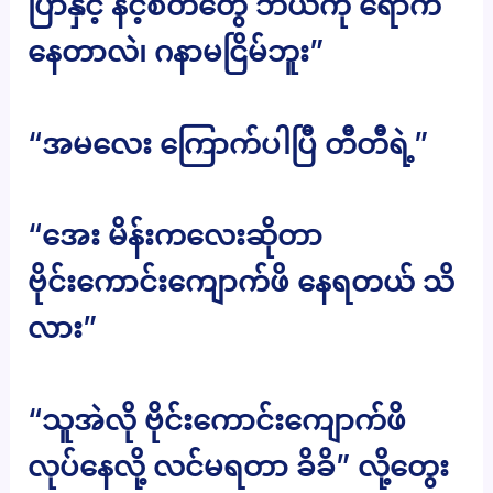
ပြာနှင့် နင့်စိတ်တွေ ဘယ်ကို ရောက်
နေတာလဲ၊ ဂနာမငြိမ်ဘူး”
“အမလေး ကြောက်ပါပြီ တီတီရဲ့”
“အေး မိန်းကလေးဆိုတာ
ဗိုင်းကောင်းကျောက်ဖိ နေရတယ် သိ
လား”
“သူအဲလို ဗိုင်းကောင်းကျောက်ဖိ
လုပ်နေလို့ လင်မရတာ ခိခိ” လို့တွေး