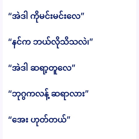
“အဲဒါ ကိုမင်းမင်းလေ”
“နင်က ဘယ်လိုသိသလဲ၊”
“အဲဒါ ဆရာ့တူလေ”
“ဘုဂွကလန့် ဆရာလား”
“အေး ဟုတ်တယ်”