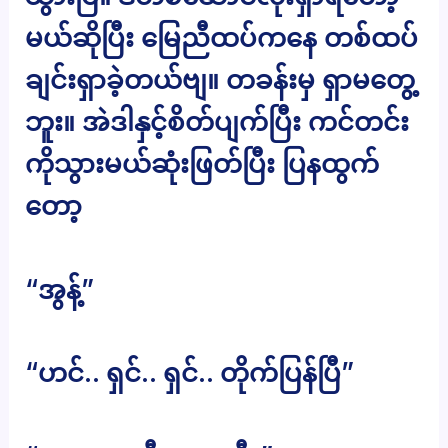
မယ်ဆိုပြီး မြေညီထပ်ကနေ တစ်ထပ်
ချင်းရှာခဲ့တယ်ဗျ။ တခန်းမှ ရှာမတွေ့
ဘူး။ အဲဒါနှင့်စိတ်ပျက်ပြီး ကင်တင်း
ကိုသွားမယ်ဆုံးဖြတ်ပြီး ပြနထွက်
တော့
“အွန့်”
“ဟင်.. ရှင်.. ရှင်.. တိုက်ပြန်ပြီ”