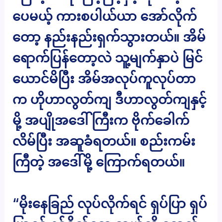
ပေမယ့် ကားစပါယ်ယာ အော်လိုက်
တော့ နည်းနည်းရှက်သွားတယ်။ အိမ်
ရောက်ပြန်တော့လဲ သူ့မျက်နှာပဲ မြင်
ယောင်မိပြီး အိမ်အလုပ်ကူလုပ်တာ
က ဟိုဟာလွတ်ကျ ဒီဟာလွတ်ကျနှင့်
မို့ အပျိုအဒေါ်ကြီးက ဗိုက်ခေါက်
လိမ်ပြီး အဆူခံရတယ်။ စည်းကမ်း
ကြီတဲ့ အဒေါ်မို့ ကြောက်ရတယ်။
“မိုးနေခြည် လုပ်လိုက်ရင် ရှပ်ပြာ ရှပ်