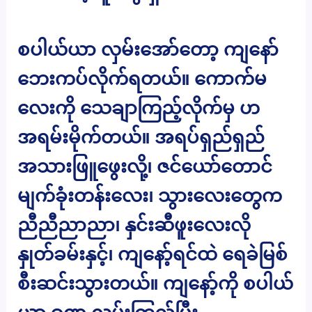
စပါယ်ယာ လှမ်းအော်တော့ ကျနော်
ဘေးကပ်လိုက်ရတယ်။ ကောက်မ
လေးကို သေချာကြည့်လိုက်မှ ဟ
အရမ်းမိုက်တယ်။ အရပ်ရှည်ရှည်
အသားဖြူဖွေးလို့၊ ဇင်ယော်တောင်
မျက်ခုံးတန်းလေး၊ သွားလေးတွေက
ညီညီညာညာ၊ နှင်းဆီဖူးလေးလို
နှုတ်ခမ်းနှင့်၊ ကျနော့်ရင်ထဲ ရေခဲမြစ်
စီးဆင်းသွားတယ်။ ကျနော့်ကို စပါယ်