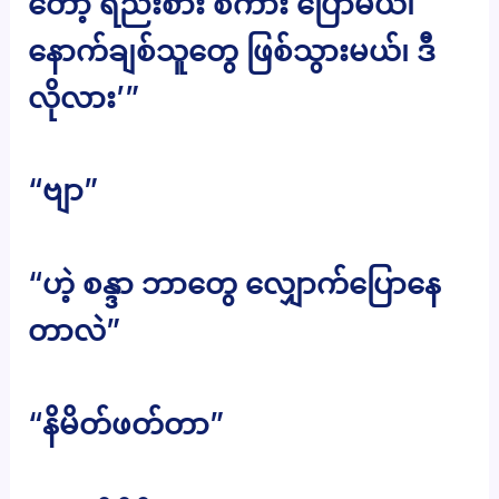
တော့ ရည်းစား စကား ပြောမယ်၊
နောက်ချစ်သူတွေ ဖြစ်သွားမယ်၊ ဒီ
လိုလား’”
“ဗျာ”
“ဟဲ့ စန္ဒာ ဘာတွေ လျှောက်ပြောနေ
တာလဲ”
“နိမိတ်ဖတ်တာ”