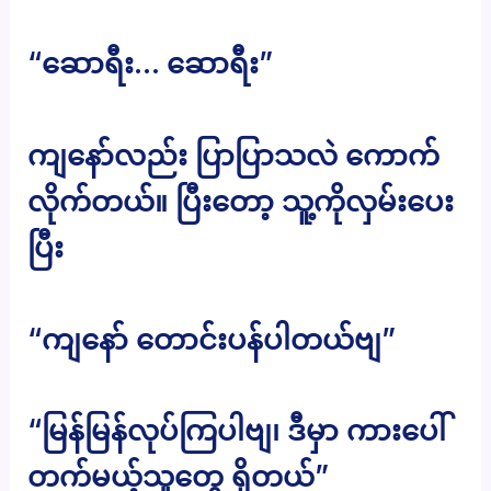
“ဆောရီး… ဆောရီး”
ကျနော်လည်း ပြာပြာသလဲ ကောက်
လိုက်တယ်။ ပြီးတော့ သူ့ကိုလှမ်းပေး
ပြီး
“ကျနော် တောင်းပန်ပါတယ်ဗျ”
“မြန်မြန်လုပ်ကြပါဗျ၊ ဒီမှာ ကားပေါ်
တက်မယ့်သူတွေ ရှိတယ်”