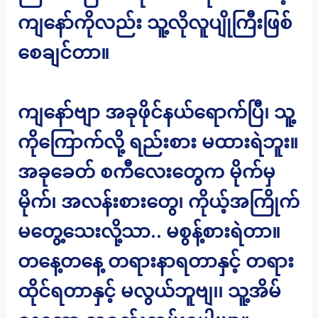
ကျနော်ကိုလည်း သူ့လိုလူပျိုကြီးဖြစ်
စေချင်တာ။
ကျနော်ဗျာ အခုဖိုင်နယ်ရောက်ပြီ၊ သူ့
ကိုကြောက်လို့ ရည်းစား မထားရဲဘူး။
အခုခေတ် စကီလေးတွေက မိုက်မှ
မိုက်၊ အလန်းစားတွေ၊ ကိုယ့်အကြိုက်
မတွေ့သေးလို့သာ.. မစွန့်စားရဲတာ။
တနေ့တနေ့ တရားနာရတာနှင့် တရား
ထိုင်ရတာနှင့် မလွယ်ဘူဗျ၊၊ သူ့အိမ်