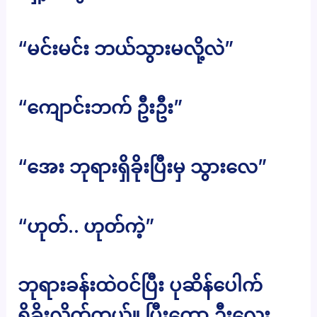
“မင်းမင်း ဘယ်သွားမလို့လဲ”
“ကျောင်းဘက် ဦးဦး”
“အေး ဘုရားရှိခိုးပြီးမှ သွားလေ”
“ဟုတ်.. ဟုတ်ကဲ့”
ဘုရားခန်းထဲဝင်ပြီး ပုဆိန်ပေါက်
ရှိခိုးလိုက်တယ်။ ပြီးတော့ ဦးလေး