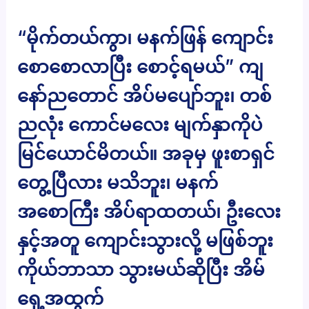
“မိုက်တယ်ကွာ၊ မနက်ဖြန် ကျောင်း
စောစောလာပြီး စောင့်ရမယ်” ကျ
နော်ညတောင် အိပ်မပျော်ဘူး၊ တစ်
ညလုံး ကောင်မလေး မျက်နှာကိုပဲ
မြင်ယောင်မိတယ်။ အခုမှ ဖူးစာရှင်
တွေ့ပြီလား မသိဘူး၊ မနက်
အစောကြီး အိပ်ရာထတယ်၊ ဦးလေး
နှင့်အတူ ကျောင်းသွားလို့ မဖြစ်ဘူး
ကိုယ်ဘာသာ သွားမယ်ဆိုပြီး အိမ်
ရှေ့အထွက်