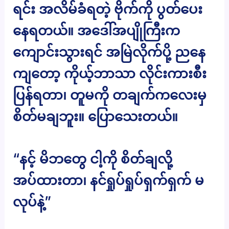
ရင်း အလိမ်ခံရတဲ့ ဗိုက်ကို ပွတ်ပေး
နေရတယ်။ အဒေါ်အပျိုကြီးက
ကျောင်းသွားရင် အမြဲလိုက်ပို့ ညနေ
ကျတော့ ကိုယ့်ဘာသာ လိုင်းကားစီး
ပြန်ရတာ၊ တူမကို တချက်ကလေးမှ
စိတ်မချဘူး။ ပြောသေးတယ်။
“နင့် မိဘတွေ ငါ့ကို စိတ်ချလို့
အပ်ထားတာ၊ နင်ရှုပ်ရှုပ်ရှက်ရှက် မ
လုပ်နဲ့”