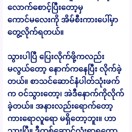
လောက်စောင့်ပြီးတော့မှ
ကောင်မလေးကို အိမ်စီးကားပေါ်မှာ
တွေ့လိုက်ရတယ်။
သွားပါပြီ ပြေးလိုက်ဖို့ကလည်း
မလွယ်တော့ နောက်ကနေပြီး လိုက်ခဲ့
တယ်။ စာသင်ဆောင်နံပါတ်သုံးဖက်
က ဝင်သွားတော့၊ အဲဒီနောက်ကိုလိုက်
ခဲ့တယ်။ အနားလည်းရောက်တော့
ကားရောလူရော မရှိတော့ဘူး။ ဟာ
သွားပြီ။ ဒီတစ်ဆောင်လုံးရှာရတော့