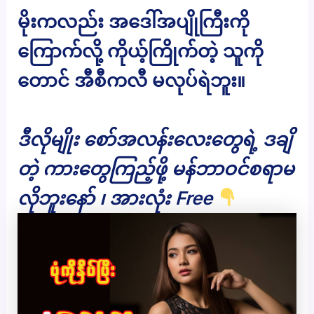
မိုးကလည်း အဒေါ်အပျိုကြီးကို
ကြောက်လို့ ကိုယ့်ကြိုက်တဲ့ သူကို
တောင် အီစီကလီ မလုပ်ရဲဘူး။
ဒီလိုမျိုး စော်အလန်းလေးတွေရဲ့ ဒချိ
တဲ့ ကားတွေကြည့်ဖို့ မန်ဘာဝင်စရာမ
လိုဘူးနော် ၊ အားလုံး Free