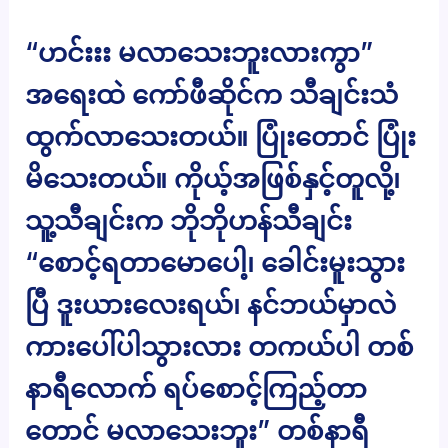
“ဟင်းးး မလာသေးဘူးလားကွာ”
အရေးထဲ ကော်ဖီဆိုင်က သီချင်းသံ
ထွက်လာသေးတယ်။ ပြုံးတောင် ပြုံး
မိသေးတယ်။ ကိုယ့်အဖြစ်နှင့်တူလို့၊
သူ့သီချင်းက ဘိုဘိုဟန်သီချင်း
“စောင့်ရတာမောပေါ့၊ ခေါင်းမူးသွား
ပြီ ဒူးယားလေးရယ်၊ နင်ဘယ်မှာလဲ
ကားပေါ်ပါသွားလား တကယ်ပါ တစ်
နာရီလောက် ရပ်စောင့်ကြည့်တာ
တောင် မလာသေးဘူး” တစ်နာရီ