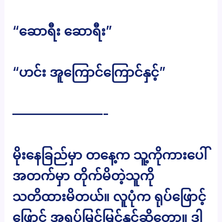
“ဆောရီး ဆောရီး”
“ဟင်း အူကြောင်ကြောင်နှင့်”
———————-
မိုးနေခြည်မှာ တနေ့က သူ့ကိုကားပေါ်
အတက်မှာ တိုက်မိတဲ့သူကို
သတိထားမိတယ်။ လူပုံက ရုပ်ဖြောင့်
ဖြောင့် အရပ်မြင့်မြင့်နှင့်ဆိုတော့။ ဒါ