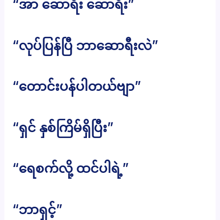
“အာ ဆောရီး ဆောရီး”
“လုပ်ပြန်ပြီ ဘာဆောရီးလဲ”
“တောင်းပန်ပါတယ်ဗျာ”
“ရှင် နှစ်ကြိမ်ရှိပြီး”
“ရေစက်လို့ ထင်ပါရဲ့”
“ဘာရှင့်”