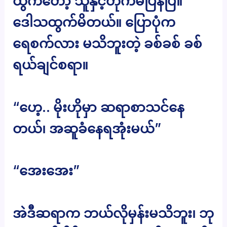
ထွက်တော့ သူနှင့်တိုက်မိပြန်ပြီ။
ဒေါသထွက်မိတယ်။ ပြောပုံက
ရေစက်လား မသိဘူးတဲ့ ခစ်ခစ် ခစ်
ရယ်ချင်စရာ။
“ဟေ့.. မိုးဟိုမှာ ဆရာစာသင်နေ
တယ်၊ အဆူခံနေရအုံးမယ်”
“အေးအေး”
အဲဒီဆရာက ဘယ်လိုမှန်းမသိဘူး၊ ဘု