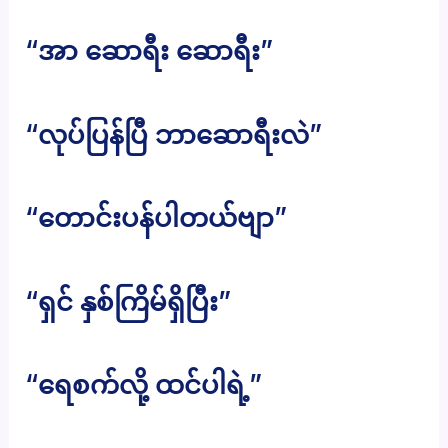
“အာ ဆောရီး ဆောရီး”
“လုပ်ပြန်ပြီ ဘာဆောရီးလဲ”
“တောင်းပန်ပါတယ်ဗျာ”
“ရှင် နှစ်ကြိမ်ရှိပြီး”
“ရေစက်လို့ ထင်ပါရဲ့”