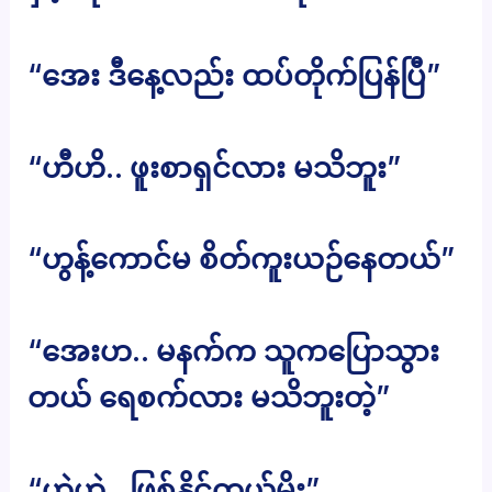
“အေး ဒီနေ့လည်း ထပ်တိုက်ပြန်ပြီ”
“ဟီဟိ.. ဖူးစာရှင်လား မသိဘူး”
“ဟွန့်ကောင်မ စိတ်ကူးယဉ်နေတယ်”
“အေးဟ.. မနက်က သူကပြောသွား
တယ် ရေစက်လား မသိဘူးတဲ့”
“ဟဲဟဲ.. ဖြစ်နိုင်တယ်မိုး”