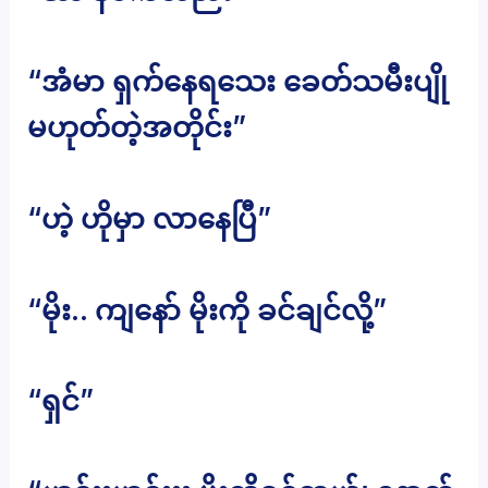
“အံမာ ရှက်နေရသေး ခေတ်သမီးပျို
မဟုတ်တဲ့အတိုင်း”
“ဟဲ့ ဟိုမှာ လာနေပြီ”
“မိုး.. ကျနော် မိုးကို ခင်ချင်လို့”
“ရှင်”