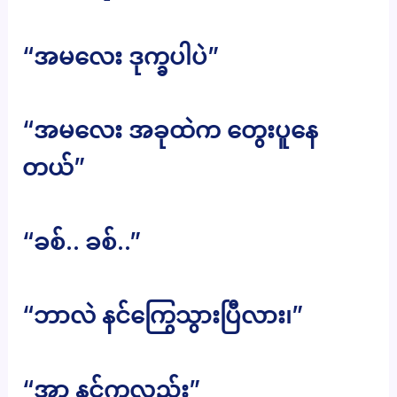
“အမလေး ဒုက္ခပါပဲ”
“အမလေး အခုထဲက တွေးပူနေ
တယ်”
“ခစ်.. ခစ်..”
“ဘာလဲ နင်ကြွေသွားပြီလား၊”
“အာ နင်ကလည်း”