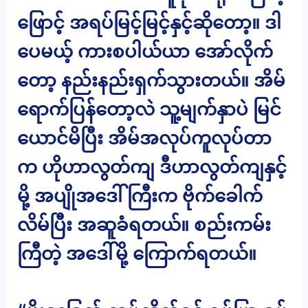
ဖြောင့် အရပ်မြင့်မြင့်နှင့်ဆိုတော့။ ဒါ
ပေမယ့် ကားစပါယ်ယာ အော်လိုက်
တော့ နည်းနည်းရှက်သွားတယ်။ အိမ်
ရောက်ပြန်တော့လဲ သူ့မျက်နှာပဲ မြင်
ယောင်မိပြီး အိမ်အလုပ်ကူလုပ်တာ
က ဟိုဟာလွတ်ကျ ဒီဟာလွတ်ကျနှင့်
မို့ အပျိုအဒေါ်ကြီးက ဗိုက်ခေါက်
လိမ်ပြီး အဆူခံရတယ်။ စည်းကမ်း
ကြီတဲ့ အဒေါ်မို့ ကြောက်ရတယ်။