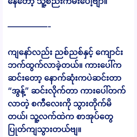
နေတော့ သူ့စည်းကမ်းပေါ့ဗျာ။
—————-
ကျနော်လည်း ညစ်ညစ်နှင့် ကျောင်း
ဘက်ထွက်လာခဲ့တယ်။ ကားပေါ်က
ဆင်းတော့ နောက်ဆုံးကပဲဆင်းတာ
“အွန့်” ဆင်းလိုက်တာ ကားပေါ်တက်
လာတဲ့ စကီလေးကို သွားတိုက်မိ
တယ်၊ သူ့လက်ထဲက စာအုပ်တွေ
ပြုတ်ကျသွားတယ်ဗျ။