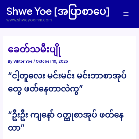
Skip
Shwe Yoe [အပြာစာပေ]
to
Mai
content
www.shweyoemm.com
Men
ခေတ်သမီးပျို
By
Viktor Yoe
/
October 10, 2025
“ငါ့တူလေး မင်းမင်း မင်းဘာစာအုပ်
တွေ ဖတ်နေတာလဲကွ”
“ဦးဦး ကျနော် ဝတ္ထုစာအုပ် ဖတ်နေ
တာ”