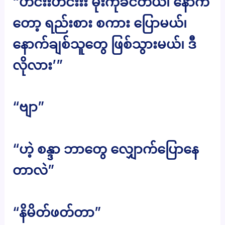
“ဟင်းးဟင်းးး မိုးကိုခင်တယ်၊ နောက်
တော့ ရည်းစား စကား ပြောမယ်၊
နောက်ချစ်သူတွေ ဖြစ်သွားမယ်၊ ဒီ
လိုလား’”
“ဗျာ”
“ဟဲ့ စန္ဒာ ဘာတွေ လျှောက်ပြောနေ
တာလဲ”
“နိမိတ်ဖတ်တာ”