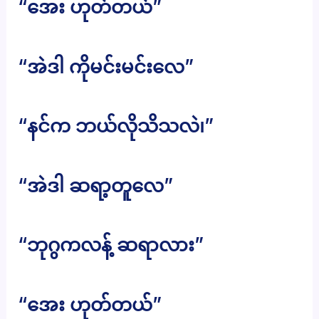
“အေး ဟုတ်တယ်”
“အဲဒါ ကိုမင်းမင်းလေ”
“နင်က ဘယ်လိုသိသလဲ၊”
“အဲဒါ ဆရာ့တူလေ”
“ဘုဂွကလန့် ဆရာလား”
“အေး ဟုတ်တယ်”