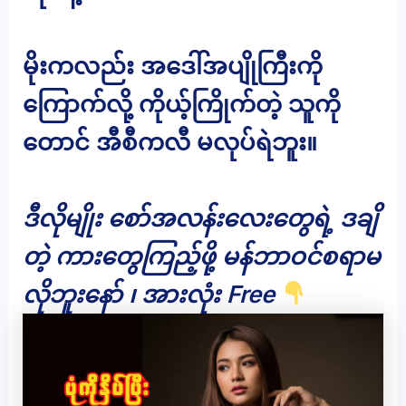
မိုးကလည်း အဒေါ်အပျိုကြီးကို
ကြောက်လို့ ကိုယ့်ကြိုက်တဲ့ သူကို
တောင် အီစီကလီ မလုပ်ရဲဘူး။
ဒီလိုမျိုး စော်အလန်းလေးတွေရဲ့ ဒချိ
တဲ့ ကားတွေကြည့်ဖို့ မန်ဘာဝင်စရာမ
လိုဘူးနော် ၊ အားလုံး Free