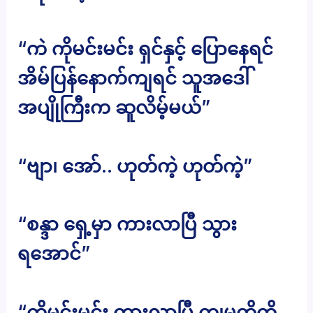
“ကဲ ကိုမင်းမင်း ရှင်နှင့် ပြောနေရင်
အိမ်ပြန်နောက်ကျရင် သူအဒေါ်
အပျိုကြီးက ဆူလိမ့်မယ်”
“ဗျာ၊ အော်.. ဟုတ်ကဲ့ ဟုတ်ကဲ့”
“စန္ဒာ ရှေ့မှာ ကားလာပြီ သွား
ရအောင်”
“ကိုမင်းမင်း ကားလာပြီ ကျမတို့ကို