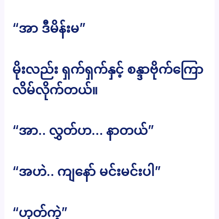
“အာ ဒီမိန်းမ”
မိုးလည်း ရှက်ရှက်နှင့် စန္ဒာဗိုက်ကြော
လိမ်လိုက်တယ်။
“အာ.. လွှတ်ဟ… နာတယ်”
“အဟဲ.. ကျနော် မင်းမင်းပါ”
“ဟုတ်ကဲ့”