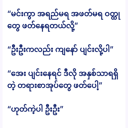
“မင်းကွာ အရည်မရ အဖတ်မရ ဝတ္ထု
တွေ ဖတ်နေရတယ်လို့”
“ဦးဦးကလည်း ကျနော် ပျင်းလို့ပါ”
“အေး ပျင်းနေရင် ဒီလို အနှစ်သာရရှိ
တဲ့ တရားစာအုပ်တွေ ဖတ်ပေါ့”
“ဟုတ်ကဲ့ပါ ဦးဦး”