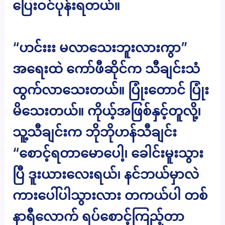
ပြေးဝင်ပုန်းရတယ်။
“ဟင်းးး မလာသေးဘူးလားကွာ”
အရေးထဲ ကော်ဖီဆိုင်က သီချင်းသံ
ထွက်လာသေးတယ်။ ပြုံးတောင် ပြုံး
မိသေးတယ်။ ကိုယ့်အဖြစ်နှင့်တူလို့၊
သူ့သီချင်းက ဘိုဘိုဟန်သီချင်း
“စောင့်ရတာမောပေါ့၊ ခေါင်းမူးသွား
ပြီ ဒူးယားလေးရယ်၊ နင်ဘယ်မှာလဲ
ကားပေါ်ပါသွားလား တကယ်ပါ တစ်
နာရီလောက် ရပ်စောင့်ကြည့်တာ