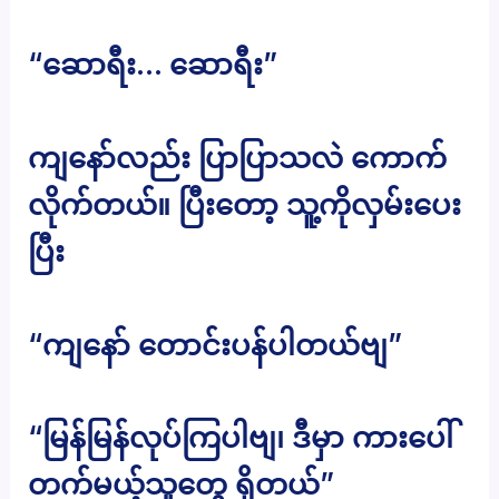
“ဆောရီး… ဆောရီး”
ကျနော်လည်း ပြာပြာသလဲ ကောက်
လိုက်တယ်။ ပြီးတော့ သူ့ကိုလှမ်းပေး
ပြီး
“ကျနော် တောင်းပန်ပါတယ်ဗျ”
“မြန်မြန်လုပ်ကြပါဗျ၊ ဒီမှာ ကားပေါ်
တက်မယ့်သူတွေ ရှိတယ်”