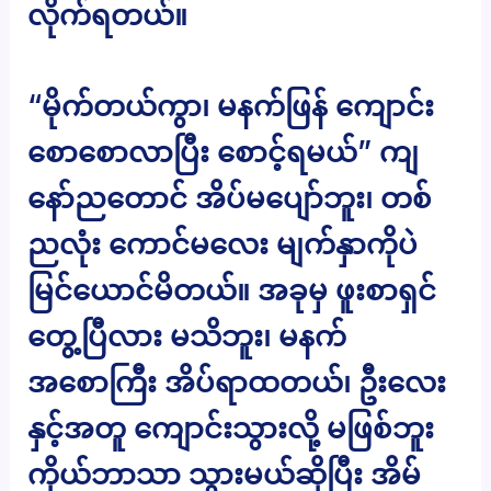
လိုက်ရတယ်။
“မိုက်တယ်ကွာ၊ မနက်ဖြန် ကျောင်း
စောစောလာပြီး စောင့်ရမယ်” ကျ
နော်ညတောင် အိပ်မပျော်ဘူး၊ တစ်
ညလုံး ကောင်မလေး မျက်နှာကိုပဲ
မြင်ယောင်မိတယ်။ အခုမှ ဖူးစာရှင်
တွေ့ပြီလား မသိဘူး၊ မနက်
အစောကြီး အိပ်ရာထတယ်၊ ဦးလေး
နှင့်အတူ ကျောင်းသွားလို့ မဖြစ်ဘူး
ကိုယ်ဘာသာ သွားမယ်ဆိုပြီး အိမ်