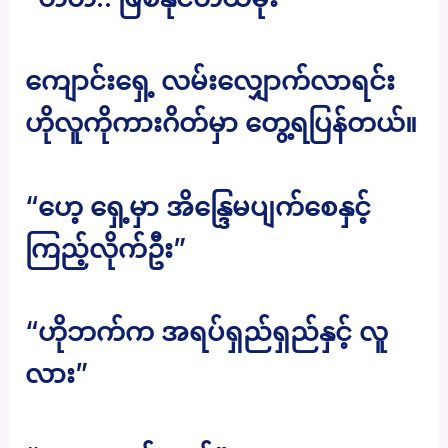
ကျောင်းရှေ့ လမ်းလျှောက်လာရင်း
ဟိုလူကိုကားဂိတ်မှာ တွေ့ရပြန်တယ်။
“ဟေ့ ရှေ့မှာ အိန္ဒြေမပျက်စေနှင့်
ကြည့်လိုက်ဦး”
“ဟိုဘက်က အရပ်ရှည်ရှည်နှင့် လူ
လား”