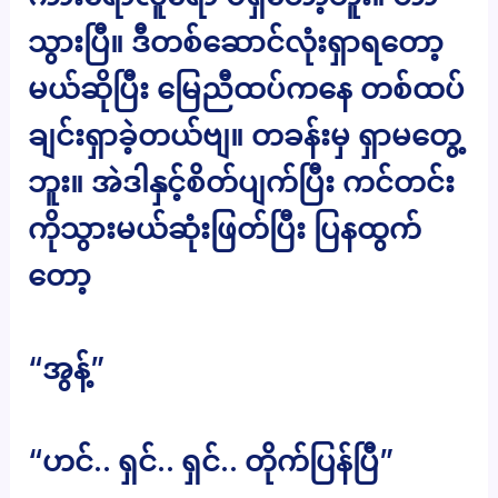
သွားပြီ။ ဒီတစ်ဆောင်လုံးရှာရတော့
မယ်ဆိုပြီး မြေညီထပ်ကနေ တစ်ထပ်
ချင်းရှာခဲ့တယ်ဗျ။ တခန်းမှ ရှာမတွေ့
ဘူး။ အဲဒါနှင့်စိတ်ပျက်ပြီး ကင်တင်း
ကိုသွားမယ်ဆုံးဖြတ်ပြီး ပြနထွက်
တော့
“အွန့်”
“ဟင်.. ရှင်.. ရှင်.. တိုက်ပြန်ပြီ”