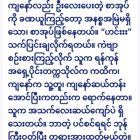
ကျနော်လည်း ဦးလေးပေးတဲ့ စာအုပ်
ကို ခဏယူကြည့်တော့ အနစ္စအမြဲမရှိ
သော၊ စာအုပ်ဖြစ်နေတယ်။ “ဟင်းးး”
သက်ပြင်းချလိုက်ရတယ်။ ကဲဗျာ
စဉ်းစားကြည့်လိုက် သူက ရန်ကုန်
အရှေ့ပိုင်းတက္ကသိုလ်က ကထိက၊
ကျနော်က သူ့တူ၊ ကျနော်ဆယ်တန်း
အောင်ပြီးကတည်းက ရောက်နေတာ။
သူက အသက်လေးဆယ်ကျော်ပဲ ရှိ
သေးတယ်။ ဘာတဲ့ ပင်စင်ရရင် ဘုန်
ကြီးဝတ်ပြီး တရားအားထုတ်မယ်တဲ့။