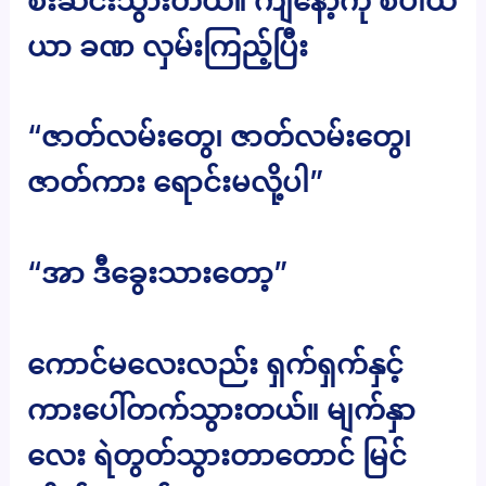
စီးဆင်းသွားတယ်။ ကျနော့်ကို စပါယ်
ယာ ခဏ လှမ်းကြည့်ပြီး
“ဇာတ်လမ်းတွေ၊ ဇာတ်လမ်းတွေ၊
ဇာတ်ကား ရောင်းမလို့ပါ”
“အာ ဒီခွေးသားတော့”
ကောင်မလေးလည်း ရှက်ရှက်နှင့်
ကားပေါ်တက်သွားတယ်။ မျက်နှာ
လေး ရဲတွတ်သွားတာတောင် မြင်