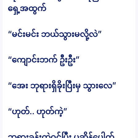
ရှေ့အထွက်
“မင်းမင်း ဘယ်သွားမလို့လဲ”
“ကျောင်းဘက် ဦးဦး”
“အေး ဘုရားရှိခိုးပြီးမှ သွားလေ”
“ဟုတ်.. ဟုတ်ကဲ့”
ဘုရားခန်းထဲဝင်ပြီး ပုဆိန်ပေါက်