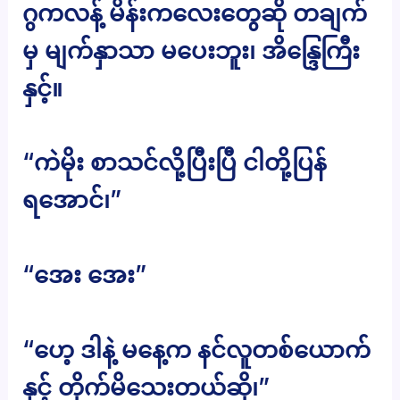
ဂွကလန့် မိန်းကလေးတွေဆို တချက်
မှ မျက်နှာသာ မပေးဘူး၊ အိန္ဒြေကြီး
နှင့်။
“ကဲမိုး စာသင်လို့ပြီးပြီ ငါတို့ပြန်
ရအောင်၊”
“အေး အေး”
“ဟေ့ ဒါနဲ့ မနေ့က နင်လူတစ်ယောက်
နှင့် တိုက်မိသေးတယ်ဆို၊”