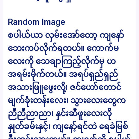
Random Image
စပါယ်ယာ လှမ်းအော်တော့ ကျနော်
ဘေးကပ်လိုက်ရတယ်။ ကောက်မ
လေးကို သေချာကြည့်လိုက်မှ ဟ
အရမ်းမိုက်တယ်။ အရပ်ရှည်ရှည်
အသားဖြူဖွေးလို့၊ ဇင်ယော်တောင်
မျက်ခုံးတန်းလေး၊ သွားလေးတွေက
ညီညီညာညာ၊ နှင်းဆီဖူးလေးလို
နှုတ်ခမ်းနှင့်၊ ကျနော့်ရင်ထဲ ရေခဲမြစ်