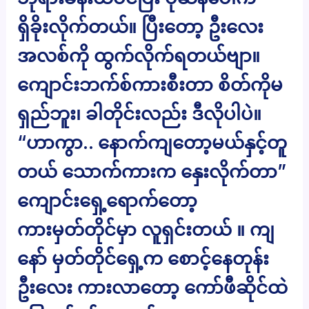
ရှိခိုးလိုက်တယ်။ ပြီးတော့ ဦးလေး
အလစ်ကို ထွက်လိုက်ရတယ်ဗျာ။
ကျောင်းဘက်စ်ကားစီးတာ စိတ်ကိုမ
ရှည်ဘူး၊ ခါတိုင်းလည်း ဒီလိုပါပဲ။
“ဟာကွာ.. နောက်ကျတော့မယ်နှင့်တူ
တယ် သောက်ကားက နှေးလိုက်တာ”
ကျောင်းရှေ့ရောက်တော့
ကားမှတ်တိုင်မှာ လူရှင်းတယ် ။ ကျ
နော် မှတ်တိုင်ရှေ့က စောင့်နေတုန်း
ဦးလေး ကားလာတော့ ကော်ဖီဆိုင်ထဲ