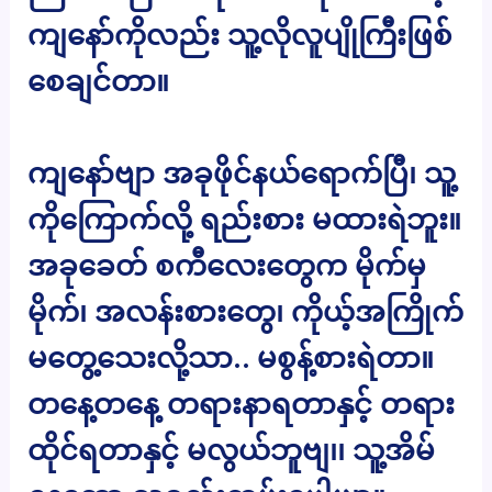
ကျနော်ကိုလည်း သူ့လိုလူပျိုကြီးဖြစ်
စေချင်တာ။
ကျနော်ဗျာ အခုဖိုင်နယ်ရောက်ပြီ၊ သူ့
ကိုကြောက်လို့ ရည်းစား မထားရဲဘူး။
အခုခေတ် စကီလေးတွေက မိုက်မှ
မိုက်၊ အလန်းစားတွေ၊ ကိုယ့်အကြိုက်
မတွေ့သေးလို့သာ.. မစွန့်စားရဲတာ။
တနေ့တနေ့ တရားနာရတာနှင့် တရား
ထိုင်ရတာနှင့် မလွယ်ဘူဗျ၊၊ သူ့အိမ်