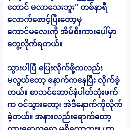
တောင် မလာသေးဘူး” တစ်နာရီ
လောက်စောင့်ပြီးတော့မှ
ကောင်မလေးကို အိမ်စီးကားပေါ်မှာ
တွေ့လိုက်ရတယ်။
သွားပါပြီ ပြေးလိုက်ဖို့ကလည်း
မလွယ်တော့ နောက်ကနေပြီး လိုက်ခဲ့
တယ်။ စာသင်ဆောင်နံပါတ်သုံးဖက်
က ဝင်သွားတော့၊ အဲဒီနောက်ကိုလိုက်
ခဲ့တယ်။ အနားလည်းရောက်တော့
ကားရောလူရော မရှိတော့ဘူး။ ဟာ