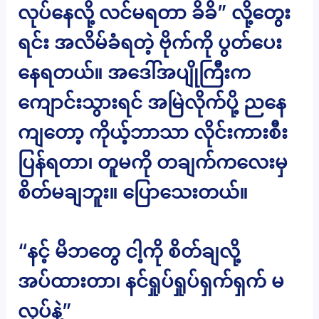
လုပ်နေလို့ လင်မရတာ ခိခိ” လို့တွေး
ရင်း အလိမ်ခံရတဲ့ ဗိုက်ကို ပွတ်ပေး
နေရတယ်။ အဒေါ်အပျိုကြီးက
ကျောင်းသွားရင် အမြဲလိုက်ပို့ ညနေ
ကျတော့ ကိုယ့်ဘာသာ လိုင်းကားစီး
ပြန်ရတာ၊ တူမကို တချက်ကလေးမှ
စိတ်မချဘူး။ ပြောသေးတယ်။
“နင့် မိဘတွေ ငါ့ကို စိတ်ချလို့
အပ်ထားတာ၊ နင်ရှုပ်ရှုပ်ရှက်ရှက် မ
လုပ်နဲ့”