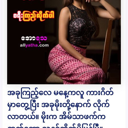
အခုကြည့်လေ မနေ့ကလူ ကားဂိတ်
မှာတွေ့ပြီး အခုမိုးတို့နောက် လိုက်
လာတယ်။ မိုးက အိမ်သာဖက်က