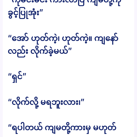
ခွင့်ပြုအုံး”
“အော် ဟုတ်ကဲ့၊ ဟုတ်ကဲ့။ ကျနော်
လည်း လိုက်ခဲ့မယ်”
“ရှင်”
“လိုက်လို့ မရဘူးလား၊”
“ရပါတယ် ကျမတို့ကားမှ မဟုတ်