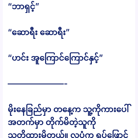
“ဘာရှင့်”
“ဆောရီး ဆောရီး”
“ဟင်း အူကြောင်ကြောင်နှင့်”
———————-
မိုးနေခြည်မှာ တနေ့က သူ့ကိုကားပေါ်
အတက်မှာ တိုက်မိတဲ့သူကို
သတိထားမိတယ်။ လူပုံက ရုပ်ဖြောင့်