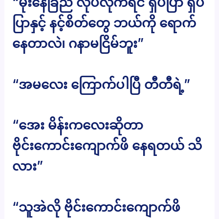
“မိုးနေခြည် လုပ်လိုက်ရင် ရှပ်ပြာ ရှပ်
ပြာနှင့် နင့်စိတ်တွေ ဘယ်ကို ရောက်
နေတာလဲ၊ ဂနာမငြိမ်ဘူး”
“အမလေး ကြောက်ပါပြီ တီတီရဲ့”
“အေး မိန်းကလေးဆိုတာ
ဗိုင်းကောင်းကျောက်ဖိ နေရတယ် သိ
လား”
“သူအဲလို ဗိုင်းကောင်းကျောက်ဖိ