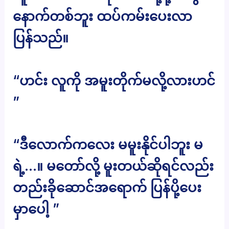
နောက်တစ်ဘူး ထပ်ကမ်းပေးလာ
ပြန်သည်။
“ဟင်း လူကို အမူးတိုက်မလို့လားဟင်
”
“ဒီလောက်ကလေး မမူးနိုင်ပါဘူး မ
ရဲ့…။ မတော်လို့ မူးတယ်ဆိုရင်လည်း
တည်းခိုဆောင်အရောက် ပြန်ပို့ပေး
မှာပေါ့ ”