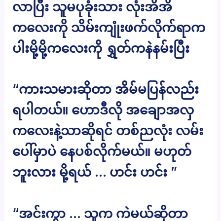
လာပြီး သူမပုခုံးသား လုံးအိအိ
ကလေးကို သိမ်းကျုံးဖက်လိုက်ရာက
ပါးမို့မို့ကလေးကို ရွှတ်ကနဲနမ်းပြီး
“ကားသမားဆိုတာ အိမ်မပြန်လည်း
ရပါတယ်။ ဟောဒီလို အချောအလှ
ကလေးနဲ့သာဆိုရင် တစ်ညလုံး လမ်း
ပေါ်မှာပဲ နေပစ်လိုက်မယ်။ မဟုတ်
ဘူးလား မို့ရယ် … ဟင်း ဟင်း ”
“အင်းကွာ … သူက ကဲမယ်ဆိုတာ