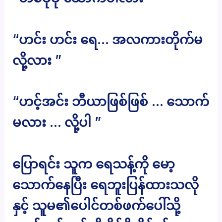
“ဟင်း ဟင်း ရေ… အလကားတိုက်မ
လို့လား ”
“ဟင့်အင်း ဘီယာဖြစ်ဖြစ် … သောက်
မလား … လို့ပါ ”
ပြောရင်း သူက ရေသန့်ကို မော့
သောက်နေပြီး ရေဘူးပြန်ထားသလို
နှင့် သူမ၏ပေါင်တစ်ဖက်ပေါ်သို့