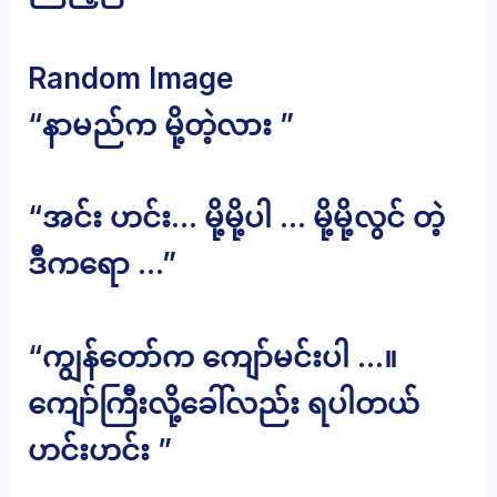
Random Image
“နာမည်က မို့တဲ့လား ”
“အင်း ဟင်း… မို့မို့ပါ … မို့မို့လွင် တဲ့
ဒီကရော …”
“ကျွန်တော်က ကျော်မင်းပါ …။
ကျော်ကြီးလို့ခေါ်လည်း ရပါတယ်
ဟင်းဟင်း ”