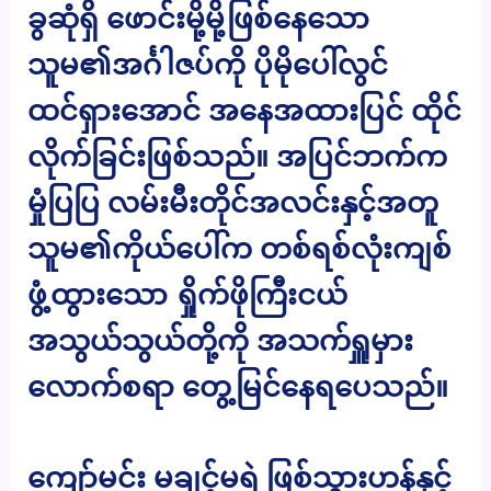
ခွဆုံရှိ ဖောင်းမို့မို့ဖြစ်နေသော
သူမ၏အင်္ဂါဇပ်ကို ပိုမိုပေါ်လွင်
ထင်ရှားအောင် အနေအထားပြင် ထိုင်
လိုက်ခြင်းဖြစ်သည်။ အပြင်ဘက်က
မှုံပြပြ လမ်းမီးတိုင်အလင်းနှင့်အတူ
သူမ၏ကိုယ်ပေါ်က တစ်ရစ်လုံးကျစ်
ဖွံ့ထွားသော ရှိုက်ဖိုကြီးငယ်
အသွယ်သွယ်တို့ကို အသက်ရှူမှား
လောက်စရာ တွေ့မြင်နေရပေသည်။
ကျော်မင်း မချင့်မရဲ ဖြစ်သွားဟန်နှင့်