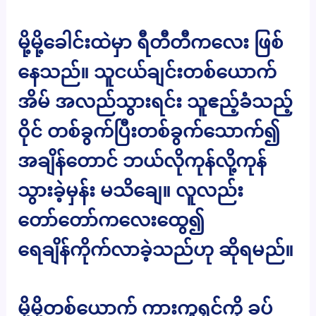
မို့မို့ခေါင်းထဲမှာ ရီတီတီကလေး ဖြစ်
နေသည်။ သူငယ်ချင်းတစ်ယောက်
အိမ် အလည်သွားရင်း သူဧည့်ခံသည့်
ဝိုင် တစ်ခွက်ပြီးတစ်ခွက်သောက်၍
အချိန်တောင် ဘယ်လိုကုန်လို့ကုန်
သွားခဲ့မှန်း မသိချေ။ လူလည်း
တော်တော်ကလေးထွေ၍
ရေချိန်ကိုက်လာခဲ့သည်ဟု ဆိုရမည်။
မို့မို့တစ်ယောက် ကားကူရှင်ကို ခပ်