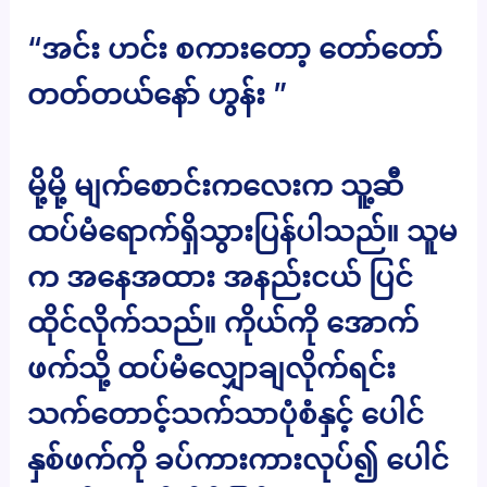
“အင်း ဟင်း စကားတော့ တော်တော်
တတ်တယ်နော် ဟွန်း ”
မို့မို့ မျက်စောင်းကလေးက သူ့ဆီ
ထပ်မံရောက်ရှိသွားပြန်ပါသည်။ သူမ
က အနေအထား အနည်းငယ် ပြင်
ထိုင်လိုက်သည်။ ကိုယ်ကို အောက်
ဖက်သို့ ထပ်မံလျှောချလိုက်ရင်း
သက်တောင့်သက်သာပုံစံနှင့် ပေါင်
နှစ်ဖက်ကို ခပ်ကားကားလုပ်၍ ပေါင်