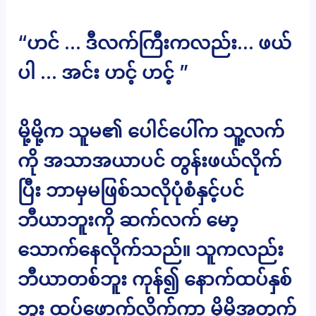
“ဟင် … ဒီလက်ကြီးကလည်း… ဖယ်
ပါ … အင်း ဟင့် ဟင့် ”
မို့မို့က သူမ၏ ပေါင်ပေါ်က သူ့လက်
ကို အသာအယာပင် တွန်းဖယ်လိုက်
ပြီး ဘာမှမဖြစ်သလိုပုံစံနှင့်ပင်
ဘီယာဘူးကို ဆက်လက် မော့
သောက်နေလိုက်သည်။ သူကလည်း
ဘီယာတစ်ဘူး ကုန်၍ နောက်ထပ်နှစ်
ဘူး ထပ်ဖောက်လိုက်ကာ မို့မို့အတွက်