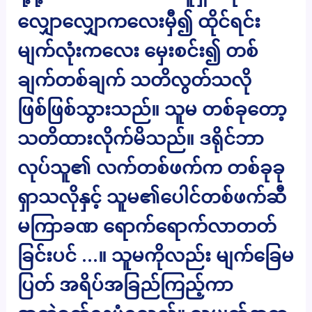
လျှောလျှောကလေးမှီ၍ ထိုင်ရင်း
မျက်လုံးကလေး မှေးစင်း၍ တစ်
ချက်တစ်ချက် သတိလွတ်သလို
ဖြစ်ဖြစ်သွားသည်။ သူမ တစ်ခုတော့
သတိထားလိုက်မိသည်။ ဒရိုင်ဘာ
လုပ်သူ၏ လက်တစ်ဖက်က တစ်ခုခု
ရှာသလိုနှင့် သူမ၏ပေါင်တစ်ဖက်ဆီ
မကြာခဏ ရောက်ရောက်လာတတ်
ခြင်းပင် …။ သူမကိုလည်း မျက်ခြေမ
ပြတ် အရိပ်အခြည်ကြည့်ကာ