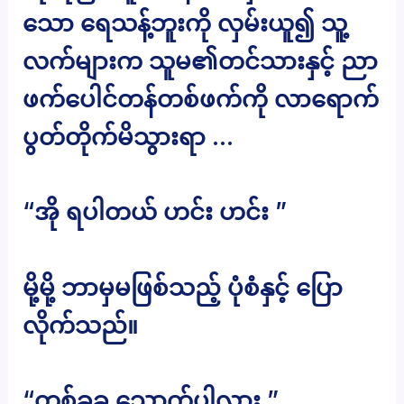
သော ရေသန့်ဘူးကို လှမ်းယူ၍ သူ့
လက်များက သူမ၏တင်သားနှင့် ညာ
ဖက်ပေါင်တန်တစ်ဖက်ကို လာရောက်
ပွတ်တိုက်မိသွားရာ …
“အို ရပါတယ် ဟင်း ဟင်း ”
မို့မို့ ဘာမှမဖြစ်သည့် ပုံစံနှင့် ပြော
လိုက်သည်။
“တစ်ခုခု သောက်ပါလား ”