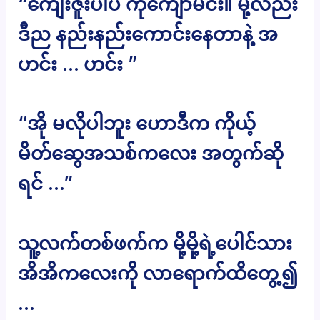
“ကျေးဇူးပါပဲ ကိုကျော်မင်း။ မို့လည်း
ဒီည နည်းနည်းကောင်းနေတာနဲ့ အ
ဟင်း … ဟင်း ”
“အို မလိုပါဘူး ဟောဒီက ကိုယ့်
မိတ်ဆွေအသစ်ကလေး အတွက်ဆို
ရင် …”
သူ့လက်တစ်ဖက်က မို့မို့ရဲ့ပေါင်သား
အိအိကလေးကို လာရောက်ထိတွေ့၍
…