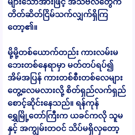
များသောအားဖြင့် အသံဗလံတွေက
တိတ်ဆိတ်ငြိမ်သက်လျှက်ရှိကြ
တော့၏။
မို့မို့တစ်ယောက်တည်း ကားလမ်းမ
ဘေးတစ်နေရာမှာ မတ်တပ်ရပ်၍
အိမ်အပြန် ကားတစ်စီးတစ်လေများ
တွေ့လေမလားလို့ စိတ်ရှည်လက်ရှည်
စောင့်ဆိုင်းနေသည်။ ရန်ကုန်
ရွှေမြို့တော်ကြီးက ယခင်ကလို သူမ
နှင့် အကျွမ်းတဝင် သိပ်မရှိလှတော့