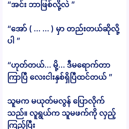
“အင်း ဘာဖြစ်လို့လဲ ”
“အော် ( … … ) မှာ တည်းတယ်ဆိုလို့
ပါ ”
“ဟုတ်တယ်… မို့… ဒီမရောက်တာ
ကြာပြီ လေးငါးနှစ်ရှိပြီထင်တယ် ”
သူမက မယုတ်မလွန် ပြောလိုက်
သည်။ လူရွယ်က သူမဖက်ကို လှည့်
ကြည့်ပြီး