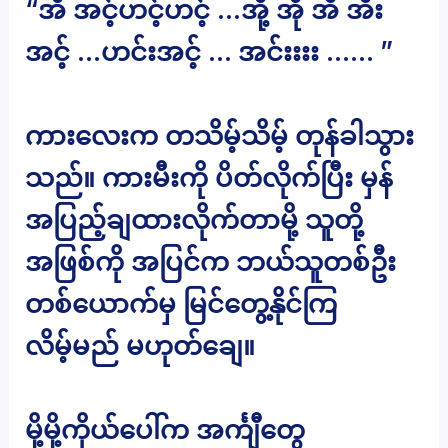
“အိ အင့်ဟင့်ဟင့် …အို့ အို အိ အီး
အင့် …ဟင်းအင့် … အင်းးးး …… ”
ကားလေးက တသိမ့်သိမ့် တုန်ခါသွား
သည်။ ကားမီးကို ပိတ်လိုက်ပြီး မှန်
အပြည့်ချထားလိုက်တာမို့ သူတို့
အဖြစ်ကို အပြင်က ဘယ်သူတစ်ဦး
တစ်ယောက်မှ မြင်တွေ့နိုင်ကြ
လိမ့်မည် မဟုတ်ချေ။
မို့မို့ကိုယ်ပေါ်က အင်္ကျီတွေ