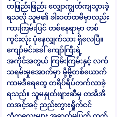
တဖြည်းဖြည်း လျှောကျွတ်ကျသွားခဲ့
ရသလို သူမ၏ ခါးဝတ်ထမီမှာလည်း
ကားကြမ်းပြင် တစ်နေရာမှာ တစ်
ကွင်းလုံး ပုံနေလျှက်သား ရှိလေပြီ။
ကျော်မင်းခေါ် ကျော်ကြီးရဲ့
အကိုင်အတွယ် ကြမ်းကြမ်းနှင့် လက်
သရမ်းမှုအောက်မှာ မို့မို့တစ်ယောက်
ကာမဒီရေတွေ တရိပ်ရိပ်တက်လာခဲ့
ရသည်။ သူမနှုတ်ဖျားဆီမှ တအိအိ
တအင့်အင့် ညည်းတွားရှိုက်ငင်
သံကလေးများ အဆက်မပြတ် ထွက်