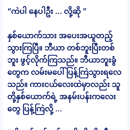
“ကဲပါ နေပါဦး … လို့ဆို ”
နှစ်ယောက်သား အပေးအယူတည့်
သွားကြပြီ။ ဘီယာ တစ်ဘူးပြီးတစ်
ဘူး ဖွင့်လိုက်ကြသည်။ ဘီယာဘူးခွံ
တွေက လမ်းမပေါ် ပြန့်ကြဲသွားရလေ
သည်။ ကားငယ်လေးထဲမှာလည်း သူ
တို့နှစ်ယောက်ရဲ့ အနမ်းပန်းကလေး
တွေ ပြန့်ကြဲလို့ …