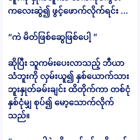
ကလေးဆွဲ၍ ဖွင့်ဖောက်လိုက်ရင်း …
“ကဲ မိတ်ဖြစ်ဆွေဖြစ်ပေါ့ ”
ဆိုပြီး သူကမ်းပေးလာသည့် ဘီယာ
သံဘူးကို လှမ်းယူ၍ နှစ်ယောက်သား
ဘူးနှုတ်ခမ်းချင်း ထိတိုက်ကာ တစ်ငုံ
နှစ်ငုံမျှ စုပ်၍ မော့သောက်လိုက်
သည်။