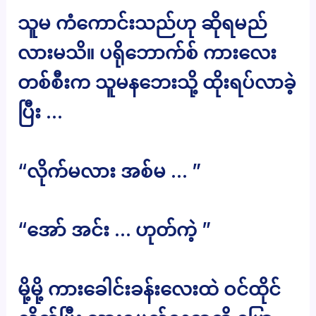
သူမ ကံကောင်းသည်ဟု ဆိုရမည်
လားမသိ။ ပရိုဘောက်စ် ကားလေး
တစ်စီးက သူမနဘေးသို့ ထိုးရပ်လာခဲ့
ပြီး …
“လိုက်မလား အစ်မ … ”
“အော် အင်း … ဟုတ်ကဲ့ ”
မို့မို့ ကားခေါင်းခန်းလေးထဲ ဝင်ထိုင်