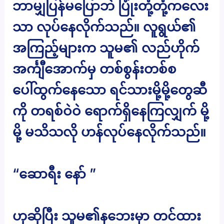
ဘာမျှပြန်မပြောဘဲ ပြုံးတုံ့တုံ့ကလေး
သာ လုပ်နေလိုက်သည်။ လူရွယ်၏
အကြည့်များက သူမ၏ လည်ဟိုက်
အင်္ကျီအောက်မှ တစ်စွန်းတစ်စ
ပေါ်ထွက်နေသော ရင်သားမို့မို့တွေဆီ
ကို တရစ်ဝဲဝဲ ရောက်ရှိနေကြလျှက် မို့
မို့ မသိသလို ဟန်လုပ်နေလိုက်သည်။
“ဆောရီး နော် ”
ဟုဆိုပြီး သူမ၏နဘေးမှာ တင်ထား