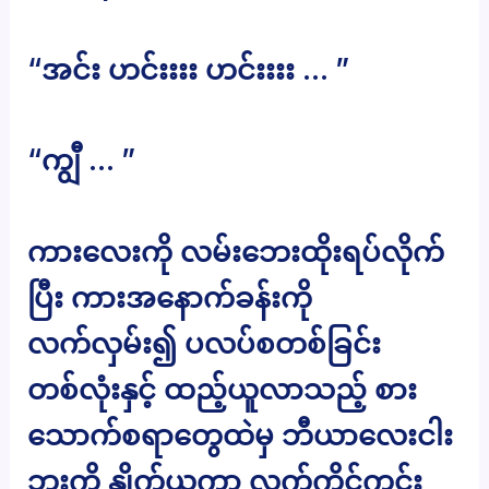
“အင်း ဟင်းးးး ဟင်းးးး … ”
“ကျွီ … ”
ကားလေးကို လမ်းဘေးထိုးရပ်လိုက်
ပြီး ကားအနောက်ခန်းကို
လက်လှမ်း၍ ပလပ်စတစ်ခြင်း
တစ်လုံးနှင့် ထည့်ယူလာသည့် စား
သောက်စရာတွေထဲမှ ဘီယာလေးငါး
ဘူးကို နှိုက်ယူကာ လက်ကိုင်ကွင်း