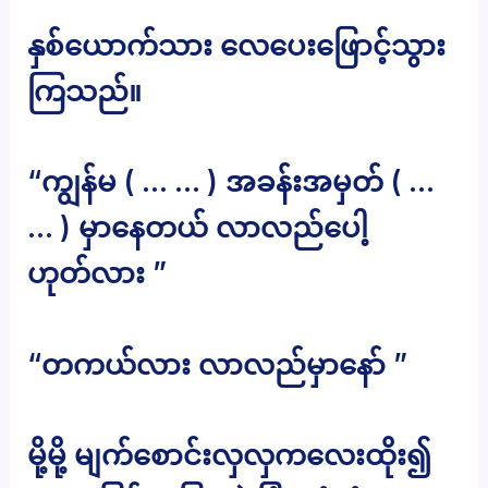
နှစ်ယောက်သား လေပေးဖြောင့်သွား
ကြသည်။
“ကျွန်မ ( … … ) အခန်းအမှတ် ( …
… ) မှာနေတယ် လာလည်ပေါ့
ဟုတ်လား ”
“တကယ်လား လာလည်မှာနော် ”
မို့မို့ မျက်စောင်းလှလှကလေးထိုး၍