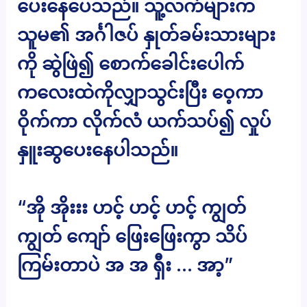
ပေးနေပေသည်။ သူ့လက်များက
သူမ၏ အင်္ဂါဇပ် နှုတ်ခမ်းသားများ
ကို ဆွဲဖြဲ၍ စောက်ခေါင်းပေါက်
ကလေးထဲကိုလျှာသွင်းပြီး ဝေ့ကာ
ဝိုက်ကာ လိုက်လံ ယက်သပ်၍ လှုပ်
နှူးဆွပေးနေပါသည်။
“အို အိုးးး ဟင့် ဟင့် ဟင့် ကျွတ်
ကျွတ် ကျော် ဖြေးဖြေးကွာ သိပ်
ကြမ်းတာပဲ အ အ ရှီး … အာ့”