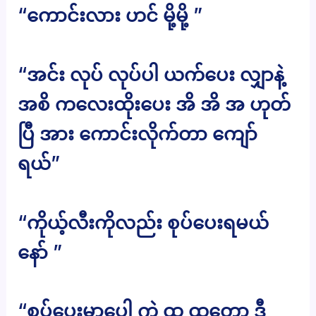
“ကောင်းလား ဟင် မို့မို့ ”
“အင်း လုပ် လုပ်ပါ ယက်ပေး လျှာနဲ့
အစိ ကလေးထိုးပေး အိ အိ အ ဟုတ်
ပြီ အား ကောင်းလိုက်တာ ကျော်
ရယ်”
“ကိုယ့်လီးကိုလည်း စုပ်ပေးရမယ်
နော် ”
“စုပ်ပေးမှာပေါ့ ကဲ ထ ထတော့ ဒီ