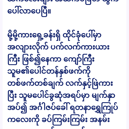
ပေါ်လာပေပြီ။
မို့မို့ကားရှေ့ခန်းရှိ ထိုင်ခုံပေါ်မှာ
အလျားလိုက် ပက်လက်ကားယား
ကြီး ဖြစ်၍နေကာ ကျော်ကြီး
သူမ၏ပေါင်တန်နှစ်ဖက်ကို
တစ်ဖက်တစ်ချက် လက်နှင့်ဖြဲကား
ပြီး သူမပေါင်ခွဆုံအရပ်မှာ မျက်နှာ
အပ်၍ အင်္ဂါဇပ်ခေါ် ရတနာရွှေကြုပ်
ကလေးကို ခပ်ကြမ်းကြမ်း အနမ်း