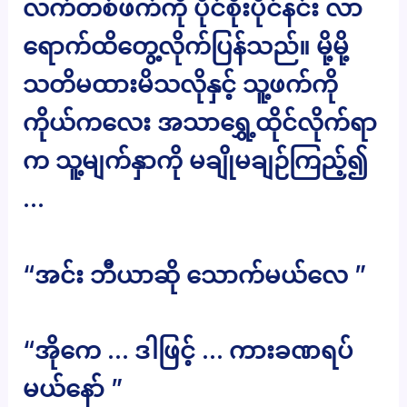
လက်တစ်ဖက်ကို ပိုင်စိုးပိုင်နင်း လာ
ရောက်ထိတွေ့လိုက်ပြန်သည်။ မို့မို့
သတိမထားမိသလိုနှင့် သူ့ဖက်ကို
ကိုယ်ကလေး အသာရွှေ့ထိုင်လိုက်ရာ
က သူ့မျက်နှာကို မချိုမချဉ်ကြည့်၍
…
“အင်း ဘီယာဆို သောက်မယ်လေ ”
“အိုကေ … ဒါဖြင့် … ကားခဏရပ်
မယ်နော် ”