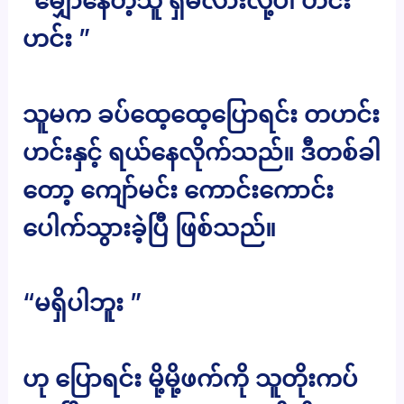
“မျှော်နေတဲ့သူ ရှိမလားလို့ပါ ဟင်း
ဟင်း ”
သူမက ခပ်ထေ့ထေ့ပြောရင်း တဟင်း
ဟင်းနှင့် ရယ်နေလိုက်သည်။ ဒီတစ်ခါ
တော့ ကျော်မင်း ကောင်းကောင်း
ပေါက်သွားခဲ့ပြီ ဖြစ်သည်။
“မရှိပါဘူး ”
ဟု ပြောရင်း မို့မို့ဖက်ကို သူတိုးကပ်