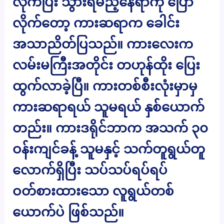
လိုက်ပြီး သွားရမည့်နေရာကို ပြော
လိုက်တော့ ကားဆရာက ခေါင်း
အသာညိတ်ပြသည်။ ကားလေးက
လမ်းမကြီးအတိုင်း တဟုန်ထိုး ပြေး
ထွက်လာခဲ့ပြီ။ ကားတစ်စီးလုံးမှာမှ
ကားဆရာရယ် သူမရယ် နှစ်ယောက်
တည်း။ ကားဒရိုင်ဘာက အသက် ၃၀
ဝန်းကျင်ခန့် သူမနှင့် သက်တူရွယ်တူ
လောက်ရှိပြီး သပ်သပ်ရပ်ရပ်
ဝတ်စားထားသော လူရွယ်တစ်
ယောက်ပဲ ဖြစ်သည်။