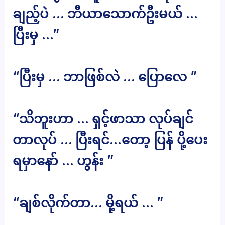
ချည့်ပဲ … ဘီယာသောက်ဦးမယ် …
ပြီးမှ …”
“ပြီးမှ … ဘာဖြစ်လဲ … ပြောလေ ”
“သိဘူးဟာ … ရှင့်ဖာသာ လုပ်ချင်
တာလုပ် … ပြီးရင်…တော့ ပြန် ပို့ပေး
ရမှာနော် … ဟွန်း ”
“ချစ်လိုက်တာ… မို့ရယ် … ”