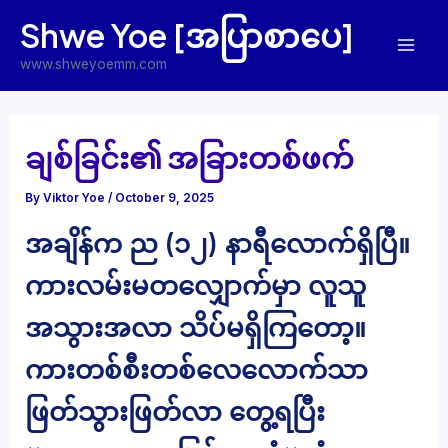
Skip
Shwe Yoe [အပြာစာပေ]
to
Mai
content
www.shweyoemm.com
Men
ချစ်ခြင်း၏ အခြားတစ်ဖက်
By
Viktor Yoe
/
October 9, 2025
အချိန်က ည (၁၂) နာရီလောက်ရှိပြီ။
ကားလမ်းမတလျှောက်မှာ လူသူ
အသွားအလာ သိပ်မရှိကြတော့။
ကားတစ်စီးတစ်လေလောက်သာ
ဖြတ်သွားဖြတ်လာ တွေ့ရပြီး