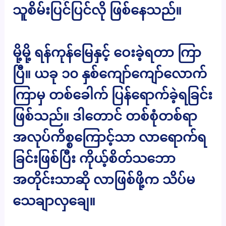
သူစိမ်းပြင်ပြင်လို ဖြစ်နေသည်။
မို့မို့ ရန်ကုန်မြေနှင့် ဝေးခဲ့ရတာ ကြာ
ပြီ။ ယခု ၁၀ နှစ်ကျော်ကျော်လောက်
ကြာမှ တစ်ခေါက် ပြန်ရောက်ခဲ့ရခြင်း
ဖြစ်သည်။ ဒါတောင် တစ်စုံတစ်ရာ
အလုပ်ကိစ္စကြောင့်သာ လာရောက်ရ
ခြင်းဖြစ်ပြီး ကိုယ့်စိတ်သဘော
အတိုင်းသာဆို လာဖြစ်ဖို့က သိပ်မ
သေချာလှချေ။