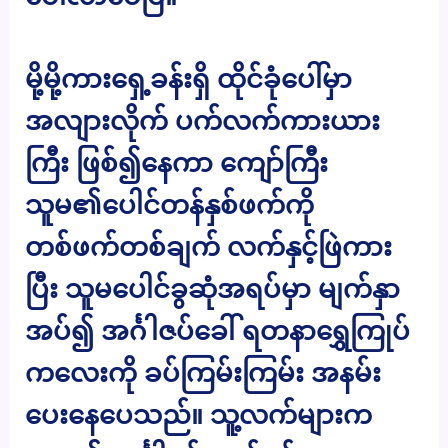
မို့မို့ကားရှေ့ခန်းရှိ ထိုင်ခုံပေါ်မှာ
အလျားလိုက် ပက်လက်ကားယား
ကြီး ဖြစ်၍နေကာ ကျော်ကြီး
သူမ၏ပေါင်တန်နှစ်ဖက်ကို
တစ်ဖက်တစ်ချက် လက်နှင့်ဖြဲကား
ပြီး သူမပေါင်ခွဆုံအရပ်မှာ မျက်နှာ
အပ်၍ အင်္ဂါဇပ်ခေါ် ရတနာရွှေကြုပ်
ကလေးကို ခပ်ကြမ်းကြမ်း အနမ်း
ပေးနေပေသည်။ သူ့လက်များက