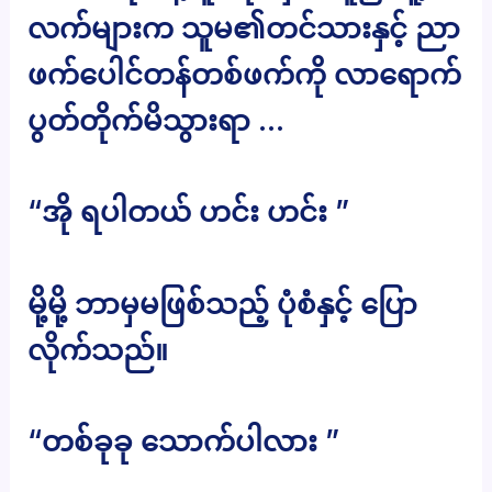
လက်များက သူမ၏တင်သားနှင့် ညာ
ဖက်ပေါင်တန်တစ်ဖက်ကို လာရောက်
ပွတ်တိုက်မိသွားရာ …
“အို ရပါတယ် ဟင်း ဟင်း ”
မို့မို့ ဘာမှမဖြစ်သည့် ပုံစံနှင့် ပြော
လိုက်သည်။
“တစ်ခုခု သောက်ပါလား ”