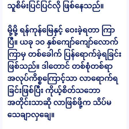
သူစိမ်းပြင်ပြင်လို ဖြစ်နေသည်။
မို့မို့ ရန်ကုန်မြေနှင့် ဝေးခဲ့ရတာ ကြာ
ပြီ။ ယခု ၁၀ နှစ်ကျော်ကျော်လောက်
ကြာမှ တစ်ခေါက် ပြန်ရောက်ခဲ့ရခြင်း
ဖြစ်သည်။ ဒါတောင် တစ်စုံတစ်ရာ
အလုပ်ကိစ္စကြောင့်သာ လာရောက်ရ
ခြင်းဖြစ်ပြီး ကိုယ့်စိတ်သဘော
အတိုင်းသာဆို လာဖြစ်ဖို့က သိပ်မ
သေချာလှချေ။