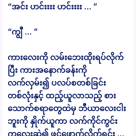
“အင်း ဟင်းးးး ဟင်းးးး … ”
“ကျွီ … ”
ကားလေးကို လမ်းဘေးထိုးရပ်လိုက်
ပြီး ကားအနောက်ခန်းကို
လက်လှမ်း၍ ပလပ်စတစ်ခြင်း
တစ်လုံးနှင့် ထည့်ယူလာသည့် စား
သောက်စရာတွေထဲမှ ဘီယာလေးငါး
ဘူးကို နှိုက်ယူကာ လက်ကိုင်ကွင်း
ကလေးဆွဲ၍ ဖွင့်ဖောက်လိုက်ရင်း …