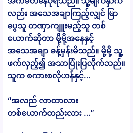
အကဲခတ်နေပုံရသည်။ သူ့မျက်နှာက
လည်း အသေအချာကြည့်လျှင် မြာ
ပွေသူ တဏှာကျူးမည့်သူ တစ်
ယောက်ဆိုတာ မို့မို့အနေနှင့်
အသေအချာ ခန့်မှန်းမိသည်။ မို့မို့ သူ့
ဖက်လှည့်၍ အသာပြုံးပြလိုက်သည်။
သူက စကားစလိုဟန်နှင့်…
“အလည် လာတာလား
တစ်ယောက်တည်းလား …”