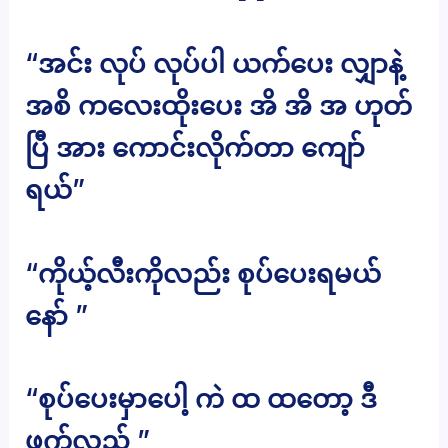
“အင်း လုပ် လုပ်ပါ ယက်ပေး လျှာနဲ့
အစိ ကလေးထိုးပေး အိ အိ အ ဟုတ်
ပြီ အား ကောင်းလိုက်တာ ကျော်
ရယ်”
“ကိုယ့်လီးကိုလည်း စုပ်ပေးရမယ်
နော် ”
“စုပ်ပေးမှာပေါ့ ကဲ ထ ထတော့ ဒီ
ဖက်လှည့် ”