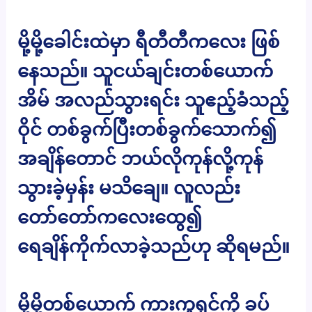
မို့မို့ခေါင်းထဲမှာ ရီတီတီကလေး ဖြစ်
နေသည်။ သူငယ်ချင်းတစ်ယောက်
အိမ် အလည်သွားရင်း သူဧည့်ခံသည့်
ဝိုင် တစ်ခွက်ပြီးတစ်ခွက်သောက်၍
အချိန်တောင် ဘယ်လိုကုန်လို့ကုန်
သွားခဲ့မှန်း မသိချေ။ လူလည်း
တော်တော်ကလေးထွေ၍
ရေချိန်ကိုက်လာခဲ့သည်ဟု ဆိုရမည်။
မို့မို့တစ်ယောက် ကားကူရှင်ကို ခပ်