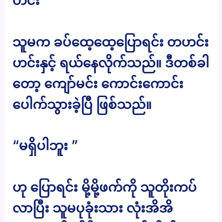
ဟင်း ”
သူမက ခပ်ထေ့ထေ့ပြောရင်း တဟင်း
ဟင်းနှင့် ရယ်နေလိုက်သည်။ ဒီတစ်ခါ
တော့ ကျော်မင်း ကောင်းကောင်း
ပေါက်သွားခဲ့ပြီ ဖြစ်သည်။
“မရှိပါဘူး ”
ဟု ပြောရင်း မို့မို့ဖက်ကို သူတိုးကပ်
လာပြီး သူမပုခုံးသား လုံးအိအိ