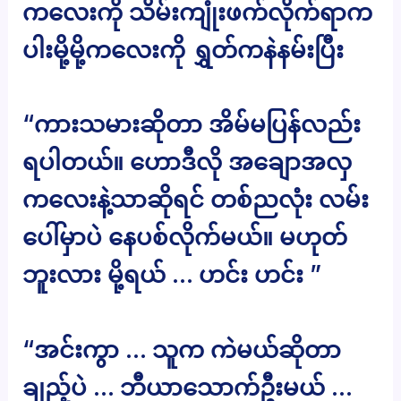
ကလေးကို သိမ်းကျုံးဖက်လိုက်ရာက
ပါးမို့မို့ကလေးကို ရွှတ်ကနဲနမ်းပြီး
“ကားသမားဆိုတာ အိမ်မပြန်လည်း
ရပါတယ်။ ဟောဒီလို အချောအလှ
ကလေးနဲ့သာဆိုရင် တစ်ညလုံး လမ်း
ပေါ်မှာပဲ နေပစ်လိုက်မယ်။ မဟုတ်
ဘူးလား မို့ရယ် … ဟင်း ဟင်း ”
“အင်းကွာ … သူက ကဲမယ်ဆိုတာ
ချည့်ပဲ … ဘီယာသောက်ဦးမယ် …