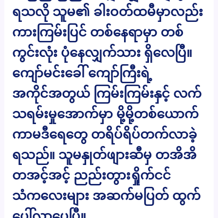
ရသလို သူမ၏ ခါးဝတ်ထမီမှာလည်း
ကားကြမ်းပြင် တစ်နေရာမှာ တစ်
ကွင်းလုံး ပုံနေလျှက်သား ရှိလေပြီ။
ကျော်မင်းခေါ် ကျော်ကြီးရဲ့
အကိုင်အတွယ် ကြမ်းကြမ်းနှင့် လက်
သရမ်းမှုအောက်မှာ မို့မို့တစ်ယောက်
ကာမဒီရေတွေ တရိပ်ရိပ်တက်လာခဲ့
ရသည်။ သူမနှုတ်ဖျားဆီမှ တအိအိ
တအင့်အင့် ညည်းတွားရှိုက်ငင်
သံကလေးများ အဆက်မပြတ် ထွက်
ပေါ်လာပေပြီ။