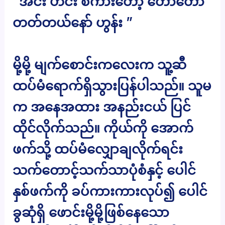
“အင်း ဟင်း စကားတော့ တော်တော်
တတ်တယ်နော် ဟွန်း ”
မို့မို့ မျက်စောင်းကလေးက သူ့ဆီ
ထပ်မံရောက်ရှိသွားပြန်ပါသည်။ သူမ
က အနေအထား အနည်းငယ် ပြင်
ထိုင်လိုက်သည်။ ကိုယ်ကို အောက်
ဖက်သို့ ထပ်မံလျှောချလိုက်ရင်း
သက်တောင့်သက်သာပုံစံနှင့် ပေါင်
နှစ်ဖက်ကို ခပ်ကားကားလုပ်၍ ပေါင်
ခွဆုံရှိ ဖောင်းမို့မို့ဖြစ်နေသော