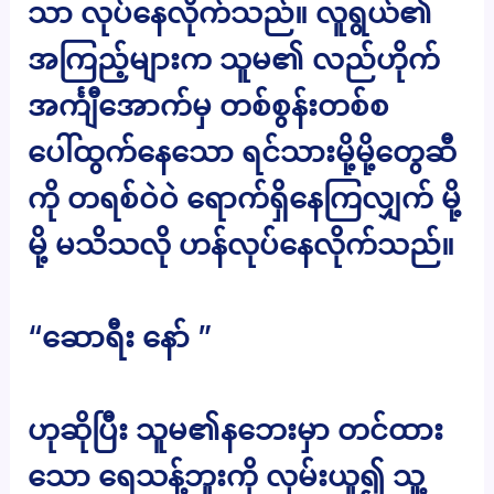
သာ လုပ်နေလိုက်သည်။ လူရွယ်၏
အကြည့်များက သူမ၏ လည်ဟိုက်
အင်္ကျီအောက်မှ တစ်စွန်းတစ်စ
ပေါ်ထွက်နေသော ရင်သားမို့မို့တွေဆီ
ကို တရစ်ဝဲဝဲ ရောက်ရှိနေကြလျှက် မို့
မို့ မသိသလို ဟန်လုပ်နေလိုက်သည်။
“ဆောရီး နော် ”
ဟုဆိုပြီး သူမ၏နဘေးမှာ တင်ထား
သော ရေသန့်ဘူးကို လှမ်းယူ၍ သူ့