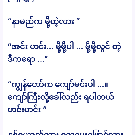
“နာမည်က မို့တဲ့လား ”
“အင်း ဟင်း… မို့မို့ပါ … မို့မို့လွင် တဲ့
ဒီကရော …”
“ကျွန်တော်က ကျော်မင်းပါ …။
ကျော်ကြီးလို့ခေါ်လည်း ရပါတယ်
ဟင်းဟင်း ”
နှစ်ယောက်သား လေပေးဖြောင့်သွား