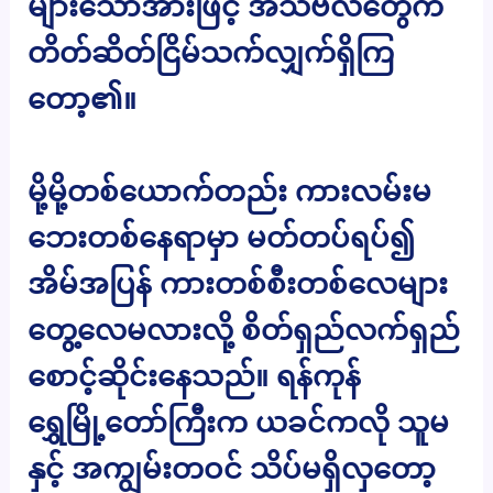
များသောအားဖြင့် အသံဗလံတွေက
တိတ်ဆိတ်ငြိမ်သက်လျှက်ရှိကြ
တော့၏။
မို့မို့တစ်ယောက်တည်း ကားလမ်းမ
ဘေးတစ်နေရာမှာ မတ်တပ်ရပ်၍
အိမ်အပြန် ကားတစ်စီးတစ်လေများ
တွေ့လေမလားလို့ စိတ်ရှည်လက်ရှည်
စောင့်ဆိုင်းနေသည်။ ရန်ကုန်
ရွှေမြို့တော်ကြီးက ယခင်ကလို သူမ
နှင့် အကျွမ်းတဝင် သိပ်မရှိလှတော့