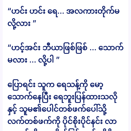
“ဟင်း ဟင်း ရေ… အလကားတိုက်မ
လို့လား ”
“ဟင့်အင်း ဘီယာဖြစ်ဖြစ် … သောက်
မလား … လို့ပါ ”
ပြောရင်း သူက ရေသန့်ကို မော့
သောက်နေပြီး ရေဘူးပြန်ထားသလို
နှင့် သူမ၏ပေါင်တစ်ဖက်ပေါ်သို့
လက်တစ်ဖက်ကို ပိုင်စိုးပိုင်နင်း လာ