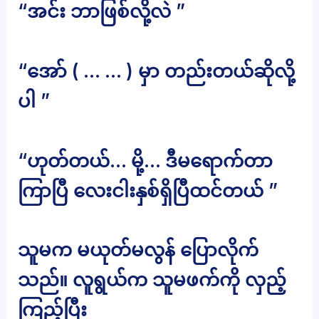
“အင်း ဘာဖြစ်လို့လဲ ”
“အော် ( … … ) မှာ တည်းတယ်ဆိုလို့
ပါ ”
“ဟုတ်တယ်… မို့… ဒီမရောက်တာ
ကြာပြီ လေးငါးနှစ်ရှိပြီထင်တယ် ”
သူမက မယုတ်မလွန် ပြောလိုက်
သည်။ လူရွယ်က သူမဖက်ကို လှည့်
ကြည့်ပြီး