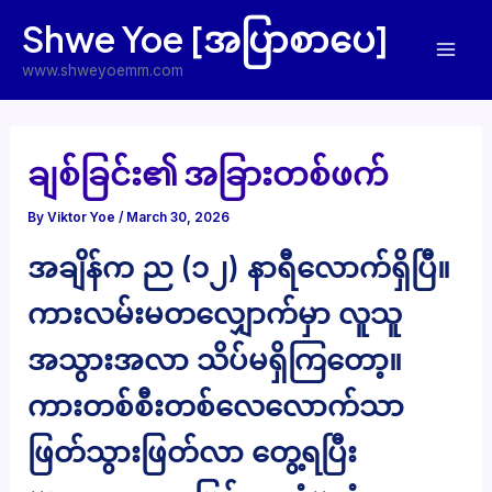
Skip
Shwe Yoe [အပြာစာပေ]
to
Mai
content
www.shweyoemm.com
Men
ချစ်ခြင်း၏ အခြားတစ်ဖက်
By
Viktor Yoe
/
March 30, 2026
အချိန်က ည (၁၂) နာရီလောက်ရှိပြီ။
ကားလမ်းမတလျှောက်မှာ လူသူ
အသွားအလာ သိပ်မရှိကြတော့။
ကားတစ်စီးတစ်လေလောက်သာ
ဖြတ်သွားဖြတ်လာ တွေ့ရပြီး