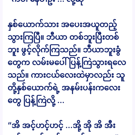
နှစ်ယောက်သား အပေးအယူတည့်
သွားကြပြီ။ ဘီယာ တစ်ဘူးပြီးတစ်
ဘူး ဖွင့်လိုက်ကြသည်။ ဘီယာဘူးခွံ
တွေက လမ်းမပေါ် ပြန့်ကြဲသွားရလေ
သည်။ ကားငယ်လေးထဲမှာလည်း သူ
တို့နှစ်ယောက်ရဲ့ အနမ်းပန်းကလေး
တွေ ပြန့်ကြဲလို့ …
“အိ အင့်ဟင့်ဟင့် …အို့ အို အိ အီး