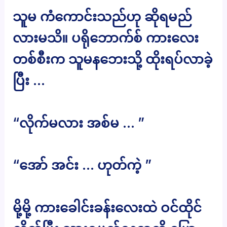
သူမ ကံကောင်းသည်ဟု ဆိုရမည်
လားမသိ။ ပရိုဘောက်စ် ကားလေး
တစ်စီးက သူမနဘေးသို့ ထိုးရပ်လာခဲ့
ပြီး …
“လိုက်မလား အစ်မ … ”
“အော် အင်း … ဟုတ်ကဲ့ ”
မို့မို့ ကားခေါင်းခန်းလေးထဲ ဝင်ထိုင်