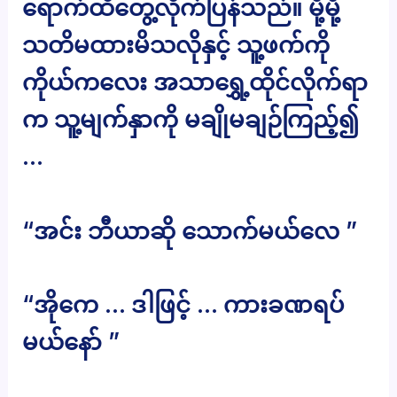
ရောက်ထိတွေ့လိုက်ပြန်သည်။ မို့မို့
သတိမထားမိသလိုနှင့် သူ့ဖက်ကို
ကိုယ်ကလေး အသာရွှေ့ထိုင်လိုက်ရာ
က သူ့မျက်နှာကို မချိုမချဉ်ကြည့်၍
…
“အင်း ဘီယာဆို သောက်မယ်လေ ”
“အိုကေ … ဒါဖြင့် … ကားခဏရပ်
မယ်နော် ”