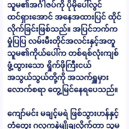
သူမ၏အင်္ဂါဇပ်ကို ပိုမိုပေါ်လွင်
ထင်ရှားအောင် အနေအထားပြင် ထိုင်
လိုက်ခြင်းဖြစ်သည်။ အပြင်ဘက်က
မှုံပြပြ လမ်းမီးတိုင်အလင်းနှင့်အတူ
သူမ၏ကိုယ်ပေါ်က တစ်ရစ်လုံးကျစ်
ဖွံ့ထွားသော ရှိုက်ဖိုကြီးငယ်
အသွယ်သွယ်တို့ကို အသက်ရှူမှား
လောက်စရာ တွေ့မြင်နေရပေသည်။
ကျော်မင်း မချင့်မရဲ ဖြစ်သွားဟန်နှင့်
တံတွေး ဂလုကနဲမျိုချလိုက်တာ သူမ