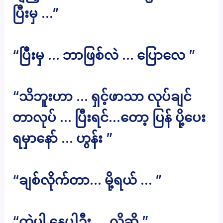
ပြီးမှ …”
“ပြီးမှ … ဘာဖြစ်လဲ … ပြောလေ ”
“သိဘူးဟာ … ရှင့်ဖာသာ လုပ်ချင်
တာလုပ် … ပြီးရင်…တော့ ပြန် ပို့ပေး
ရမှာနော် … ဟွန်း ”
“ချစ်လိုက်တာ… မို့ရယ် … ”
“ကဲပါ နေပါဦး … လို့ဆို ”