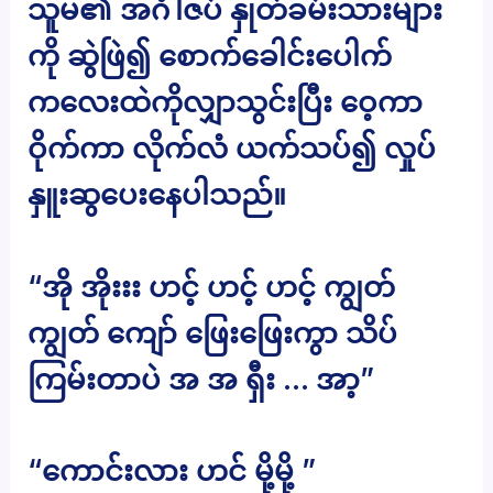
သူမ၏ အင်္ဂါဇပ် နှုတ်ခမ်းသားများ
ကို ဆွဲဖြဲ၍ စောက်ခေါင်းပေါက်
ကလေးထဲကိုလျှာသွင်းပြီး ဝေ့ကာ
ဝိုက်ကာ လိုက်လံ ယက်သပ်၍ လှုပ်
နှူးဆွပေးနေပါသည်။
“အို အိုးးး ဟင့် ဟင့် ဟင့် ကျွတ်
ကျွတ် ကျော် ဖြေးဖြေးကွာ သိပ်
ကြမ်းတာပဲ အ အ ရှီး … အာ့”
“ကောင်းလား ဟင် မို့မို့ ”