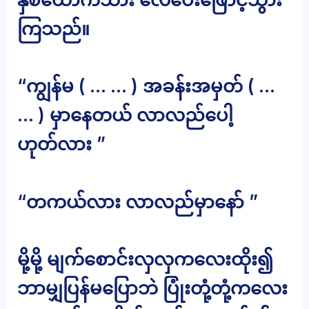
ကြသည်။
“ကျွန်မ ( … … ) အခန်းအမှတ် ( …
… ) မှာနေတယ် လာလည်ပေါ့
ဟုတ်လား ”
“တကယ်လား လာလည်မှာနော် ”
မို့မို့ မျက်စောင်းလှလှကလေးထိုး၍
ဘာမျှပြန်မပြောဘဲ ပြုံးတုံ့တုံ့ကလေး