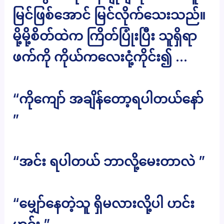
မြင်ဖြစ်အောင် မြင်လိုက်သေးသည်။
မို့မို့စိတ်ထဲက ကြိတ်ပြုံးပြီး သူရှိရာ
ဖက်ကို ကိုယ်ကလေးငုံ့ကိုင်း၍ …
“ကိုကျော် အချိန်တော့ရပါတယ်နော်
”
“အင်း ရပါတယ် ဘာလို့မေးတာလဲ ”
“မျှော်နေတဲ့သူ ရှိမလားလို့ပါ ဟင်း