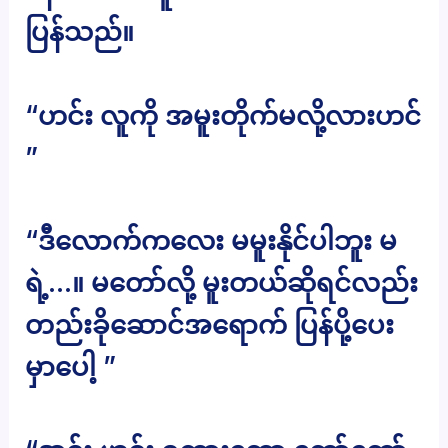
ပြန်သည်။
“ဟင်း လူကို အမူးတိုက်မလို့လားဟင်
”
“ဒီလောက်ကလေး မမူးနိုင်ပါဘူး မ
ရဲ့…။ မတော်လို့ မူးတယ်ဆိုရင်လည်း
တည်းခိုဆောင်အရောက် ပြန်ပို့ပေး
မှာပေါ့ ”