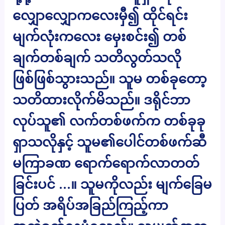
လျှောလျှောကလေးမှီ၍ ထိုင်ရင်း
မျက်လုံးကလေး မှေးစင်း၍ တစ်
ချက်တစ်ချက် သတိလွတ်သလို
ဖြစ်ဖြစ်သွားသည်။ သူမ တစ်ခုတော့
သတိထားလိုက်မိသည်။ ဒရိုင်ဘာ
လုပ်သူ၏ လက်တစ်ဖက်က တစ်ခုခု
ရှာသလိုနှင့် သူမ၏ပေါင်တစ်ဖက်ဆီ
မကြာခဏ ရောက်ရောက်လာတတ်
ခြင်းပင် …။ သူမကိုလည်း မျက်ခြေမ
ပြတ် အရိပ်အခြည်ကြည့်ကာ