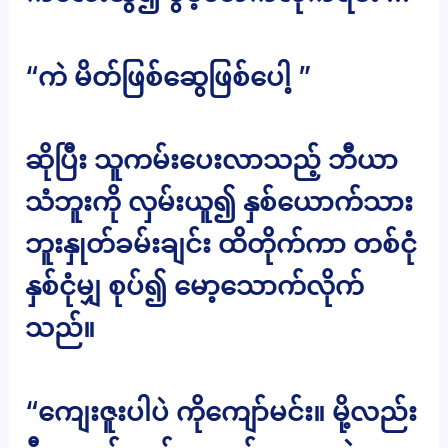
“ကဲ မိတ်ဖြစ်ဆွေဖြစ်ပေါ့ ”
ဆိုပြီး သူကမ်းပေးလာသည့် ဘီယာ
သံဘူးကို လှမ်းယူ၍ နှစ်ယောက်သား
ဘူးနှုတ်ခမ်းချင်း ထိတိုက်ကာ တစ်ငုံ
နှစ်ငုံမျှ စုပ်၍ မော့သောက်လိုက်
သည်။
“ကျေးဇူးပါပဲ ကိုကျော်မင်း။ မို့လည်း