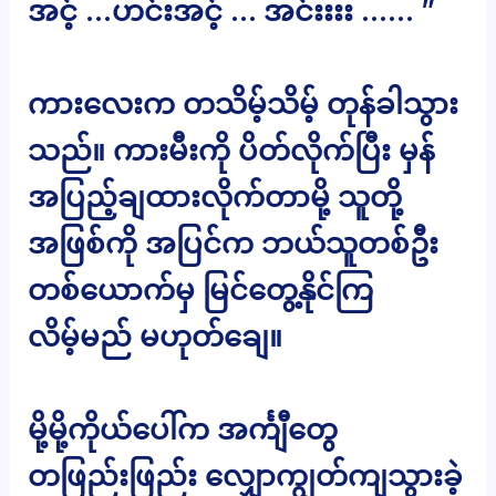
အင့် …ဟင်းအင့် … အင်းးးး …… ”
ကားလေးက တသိမ့်သိမ့် တုန်ခါသွား
သည်။ ကားမီးကို ပိတ်လိုက်ပြီး မှန်
အပြည့်ချထားလိုက်တာမို့ သူတို့
အဖြစ်ကို အပြင်က ဘယ်သူတစ်ဦး
တစ်ယောက်မှ မြင်တွေ့နိုင်ကြ
လိမ့်မည် မဟုတ်ချေ။
မို့မို့ကိုယ်ပေါ်က အင်္ကျီတွေ
တဖြည်းဖြည်း လျှောကျွတ်ကျသွားခဲ့