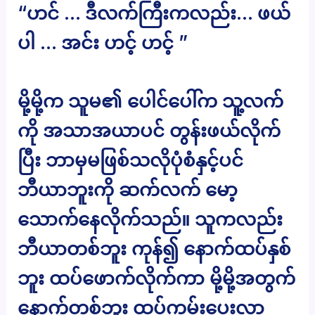
“ဟင် … ဒီလက်ကြီးကလည်း… ဖယ်
ပါ … အင်း ဟင့် ဟင့် ”
မို့မို့က သူမ၏ ပေါင်ပေါ်က သူ့လက်
ကို အသာအယာပင် တွန်းဖယ်လိုက်
ပြီး ဘာမှမဖြစ်သလိုပုံစံနှင့်ပင်
ဘီယာဘူးကို ဆက်လက် မော့
သောက်နေလိုက်သည်။ သူကလည်း
ဘီယာတစ်ဘူး ကုန်၍ နောက်ထပ်နှစ်
ဘူး ထပ်ဖောက်လိုက်ကာ မို့မို့အတွက်
နောက်တစ်ဘူး ထပ်ကမ်းပေးလာ