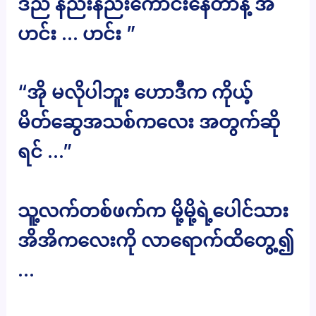
ဒီည နည်းနည်းကောင်းနေတာနဲ့ အ
ဟင်း … ဟင်း ”
“အို မလိုပါဘူး ဟောဒီက ကိုယ့်
မိတ်ဆွေအသစ်ကလေး အတွက်ဆို
ရင် …”
သူ့လက်တစ်ဖက်က မို့မို့ရဲ့ပေါင်သား
အိအိကလေးကို လာရောက်ထိတွေ့၍
…