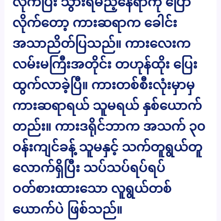
လိုက်ပြီး သွားရမည့်နေရာကို ပြော
လိုက်တော့ ကားဆရာက ခေါင်း
အသာညိတ်ပြသည်။ ကားလေးက
လမ်းမကြီးအတိုင်း တဟုန်ထိုး ပြေး
ထွက်လာခဲ့ပြီ။ ကားတစ်စီးလုံးမှာမှ
ကားဆရာရယ် သူမရယ် နှစ်ယောက်
တည်း။ ကားဒရိုင်ဘာက အသက် ၃၀
ဝန်းကျင်ခန့် သူမနှင့် သက်တူရွယ်တူ
လောက်ရှိပြီး သပ်သပ်ရပ်ရပ်
ဝတ်စားထားသော လူရွယ်တစ်
ယောက်ပဲ ဖြစ်သည်။