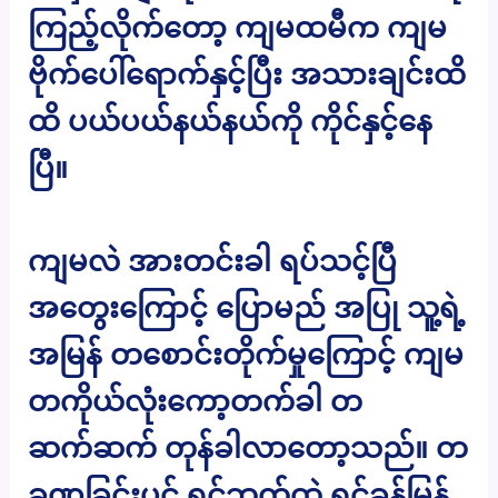
ကြည့်လိုက်တော့ ကျမထမီက ကျမ
ဗိုက်ပေါ်ရောက်နှင့်ပြီး အသားချင်းထိ
ထိ ပယ်ပယ်နယ်နယ်ကို ကိုင်နှင့်နေ
ပြီ။
ကျမလဲ အားတင်းခါ ရပ်သင့်ပြီ
အတွေးကြောင့် ပြောမည် အပြု သူ့ရဲ့
အမြန် တစောင်းတိုက်မှုကြောင့် ကျမ
တကိုယ်လုံးကော့တက်ခါ တ
ဆက်ဆက် တုန်ခါလာတော့သည်။ တ
ခဏခြင်းပင် ရင်ဘက်ထဲ ရင်ခုန်မြန်