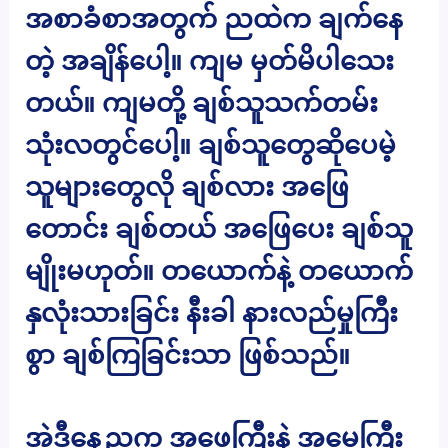
အစာခံစာအတွက် ညထဲက ချက်နေ
တဲ့ အချိန်ပေါ့။ ကျမ မှတ်မိပါသေး
တယ်။ ကျမတို့ ချစ်သူသက်တမ်း
သုံးလတွင်ပေါ့။ ချစ်သူတွေဆိုပေမဲ့
သူများတွေလို ချစ်လား အဖြေ
တောင်း ချစ်တယ် အဖြေပေး ချစ်သူ
မျိုးမဟုတ်။ တယောက်နဲ့ တယောက်
နှလုံးသားခြင်း နီးခါ နားလည်မှုကြီး
စွာ ချစ်ကြခြင်းသာ ဖြစ်သည်။
အဲ့ဒီနေ့ညက အဖေကြီးနဲ့ အမေကြီး