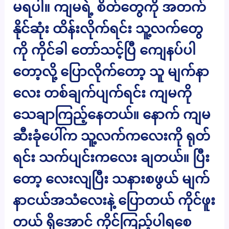
မရပါ။ ကျမရဲ့ စိတ်တွေကို အတက်
နိုင်ဆုံး ထိန်းလိုက်ရင်း သူ့လက်တွေ
ကို ကိုင်ခါ တော်သင့်ပြီ ကျေနပ်ပါ
တော့လို့ ပြောလိုက်တော့ သူ မျက်နာ
လေး တစ်ချက်ပျက်ရင်း ကျမကို
သေချာကြည့်နေတယ်။ နောက် ကျမ
ဆီးခုံပေါ်က သူ့လက်ကလေးကို ရုတ်
ရင်း သက်ပျင်းကလေး ချတယ်။ ပြီး
တော့ လေးလျပြီး သနားစဖွယ် မျက်
နာငယ်အသံလေးနဲ့ ပြောတယ် ကိုင်ဖူး
တယ် ရှိအောင် ကိုင်ကြည့်ပါရစေ