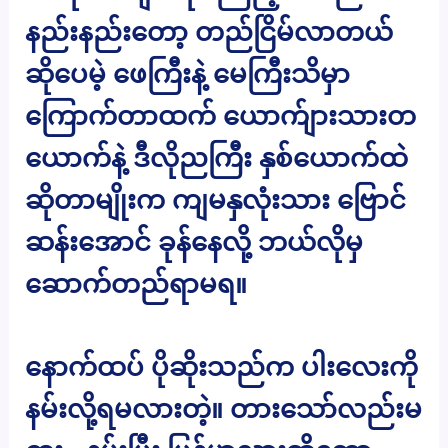
နည်းနည်းတော့ တည်ငြိမ်လာတယ်
ဆိုပေမဲ့ ဖေကြီးနဲ့ မေကြီးသိမှာ
ကြောက်တာထက် ယောက်ျားသားတ
ယောက်နဲ့ ဒီလိုညကြီး နှစ်ယောက်ထဲ
ဆိုတာမျိုးက ကျမနှလုံးသား ဗြောင်
ဆန်းအောင် ခုန်နေလို့ ဘယ်လိုမှ
ဆောက်တည်ရာမရ။
နောက်ထပ် ပိုဆိုးသည်က ပါးလေးကို
နမ်းလို့ရမလားတဲ့။ တားသော်လည်းမ