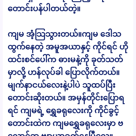
တောင်းပန်ပါတယ်တဲ့။
ကျမ အံ့သြသွားတယ်။ကျမ ဒေါသ
ထွက်နေတဲ့ အမူအယာနှင့် ကိုင်ရင် ဟို
ထင်းစင်ပေါ်က ဓားမနဲ့ကို ခုတ်သတ်
မှာလို့ ဟန်လုပ်ခါ ပြောလိုက်တယ်။
မျက်နာငယ်လေးနဲ့ပါပဲ သူထပ်ပြီး
တောင်းဆိုးတယ်။ အမှန်တိုင်းပြောရ
ရင် ကျမရဲ့ ရွှေခရုလေးကို ကိုင်ခွင့်
တောင်းထဲက ကျမရွှေခရုလေးမှာ ဗ
လောင်ဆူ ဗျာယာခက်နေပြီလေ။