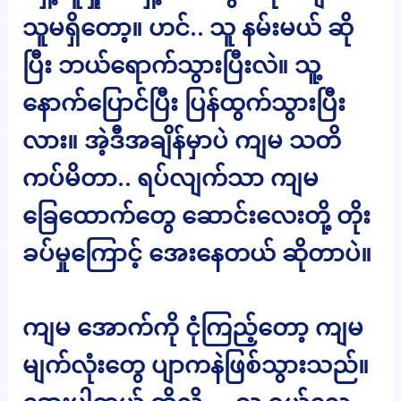
သူမရှိတော့။ ဟင်.. သူ နမ်းမယ် ဆို
ပြီး ဘယ်ရောက်သွားပြီးလဲ။ သူ့
နောက်ပြောင်ပြီး ပြန်ထွက်သွားပြီး
လား။ အဲ့ဒီအချိန်မှာပဲ ကျမ သတိ
ကပ်မိတာ.. ရပ်လျက်သာ ကျမ
ခြေထောက်တွေ ဆောင်းလေးတို့ တိုး
ခပ်မှုကြောင့် အေးနေတယ် ဆိုတာပဲ။
ကျမ အောက်ကို ငုံကြည့်တော့ ကျမ
မျက်လုံးတွေ ပျာကနဲဖြစ်သွားသည်။