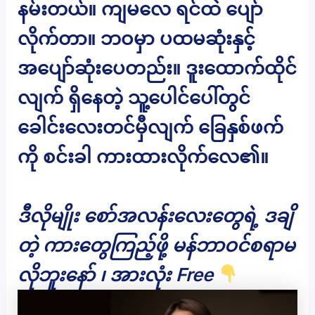
နမ်းတယ်။ ကျမလေ ရင်ထဲ ပျော်
လိုက်တာ။ ဘဝမှာ ပထမဆုံးနှင့်
အပျော်ဆုံးပေတည်း။ ဒူးထောက်ထိုင်
လျက် ရှိနေတဲ့ သူ့ပေါင်ပေါ်တွင်
ခေါင်းလေးတင်မှီလျက် ခြေနှစ်ဖက်
ကို စင်းခါ ကားထားလိုက်လေ၏။
ဒီလိုမျိုး စော်အလန်းလေးတွေရဲ့ ဒချိ
တဲ့ ကားတွေကြည့်ဖို့ မန်ဘာဝင်စရာမ
လိုဘူးနော် ၊ အားလုံး Free