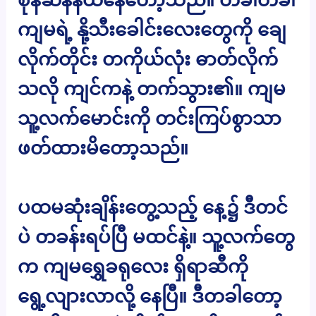
ကျမရဲ့ နို့သီးခေါင်းလေးတွေကို ချေ
လိုက်တိုင်း တကိုယ်လုံး ဓာတ်လိုက်
သလို ကျင်ကနဲ့ တက်သွား၏။ ကျမ
သူ့လက်မောင်းကို တင်းကြပ်စွာသာ
ဖတ်ထားမိတော့သည်။
ပထမဆုံးချိန်းတွေ့သည့် နေ့၌ ဒီတင်
ပဲ တခန်းရပ်ပြီ မထင်နဲ့။ သူ့လက်တွေ
က ကျမရွှေခရုလေး ရှိရာဆီကို
ရွေ့လျားလာလို့ နေပြီ။ ဒီတခါတော့