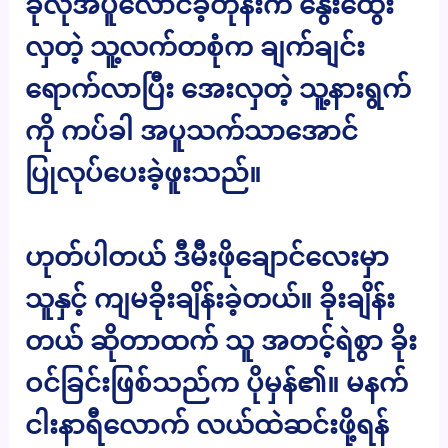
ခုလိုအပူလောင်ခဲ့တုန်းက နွေးထွေး
လှတဲ့ သူ့လက်တစုံက ချက်ချင်း
ရောက်လာပြီး အေးလှတဲ့ သူ့နားရွက်
ကို ကပ်ခါ အပူသက်သာအောင်
ပြုလုပ်ပေးခဲ့ဖူးသည်။
ဟုတ်ပါတယ် ဒီမီးဖိုချောင်လေးမှာ
သူနှင့် ကျမခိုးချိန်းခဲ့တယ်။ ခိုးချိန်း
တယ် ဆိုတာထက် သူ အတင့်ရဲစွာ ခိုး
ဝင်ခြင်းဖြစ်သည်က ပိုမှန်၏။ မနက်
ငါးနာရီလောက် လယ်ထဲဆင်းဖို့ရန်