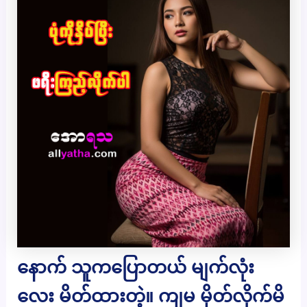
နောက် သူကပြောတယ် မျက်လုံး
လေး မိတ်ထားတဲ့။ ကျမ မှိတ်လိုက်မိ