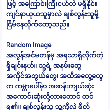
ဖြင့် အကြောင်းကြီးငယ်လဲ မရှိနိုင်။
ကျင်နာယုယသူမှာလဲ ချစ်လွန်းသူမို့
ငြိမ်နေလိုက်တော့သည်။
Random Image
အလွန်အင်မတန်မှ အရသာရှိလိုက်တဲ့
ရှိချင်းနယ်။ သူ့ရဲ့ အနမ်းတွေ
အကိုင်အတွယ်တွေ၊ အထိအတွေ့တွေ
က ကမ္ဘာပေါ်မှာ အဆန်းကျယ်ဆုံး
အကောင်းဆုံးလို့လားတောင် ထင်
ရ၏။ ချစ်လွန်းသူ သူ့ကိုလဲ စိတ်