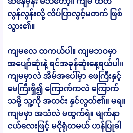
ဆီနေမှန်း မသိတော့။ ကျမ ထိတ်
လွန်လွန်းလို့ လိပ်ပြာလွင့်မတက် ဖြစ်
သွား၏။
ကျမလေ တကယ်ပါ။ ကျမဘဝမှာ
အပျော်ဆုံးနဲ့ ရင်အခုန်ဆုံးနေ့ရယ်ပါ။
ကျမမှာလဲ အိမ်အပေါ်မှာ ဖေကြီးနှင့်
မေကြီးရှိ၍ ကြောက်ကလဲ ကြောက်
သမို့ သူ့ကို အတင်း နှင်လွတ်၏။ မရ။
ကျမမှာ အသံလဲ မထွက်ရဲ။ မျက်နာ
ငယ်လေးဖြင့် မငိုရုံတမယ် ဟန်ပြုခါ