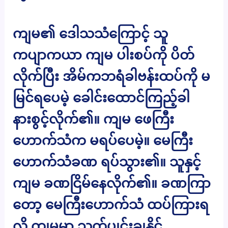
ကျမ၏ ဒေါသသံကြောင့် သူ
ကပျာကယာ ကျမ ပါးစပ်ကို ပိတ်
လိုက်ပြီး အိမ်ကဘရံခါဗန်းထပ်ကို မ
မြင်ရပေမဲ့ ခေါင်းထောင်ကြည့်ခါ
နားစွင့်လိုက်၏။ ကျမ ဖေကြီး
ဟောက်သံက မရပ်ပေမဲ့။ မေကြီး
ဟောက်သံခဏ ရပ်သွား၏။ သူနှင့်
ကျမ ခဏငြိမ်နေလိုက်၏။ ခဏကြာ
တော့ မေကြီးဟောက်သံ ထပ်ကြားရ
လို့ ကျမမှာ သက်ပျင်းချနိုင်