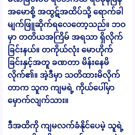
အမောစို့ အထွဋ်အထိပ်သို့ ရောက်ခါ
မျက်ဖြူဆိုက်ရလေတော့သည်။ ဘဝ
မှာ တတိယအကြိမ် အရသာ ရှိလိုက်
ခြင်းနယ်။ တကိုယ်လုံး မောဟိုက်
ခြင်းနှင့်အတူ ခဏတာ မိန်းနေမိ
လိုက်၏။ အဲ့ဒီမှာ သတိထားမိလိုက်
တာက သူက ကျမရဲ့ ကိုယ်ပေါ်မှာ
မှောက်လျက်သား။
ဒီအထိကို ကျမလက်ခံနိုင်ပေမဲ့ သူရဲ့