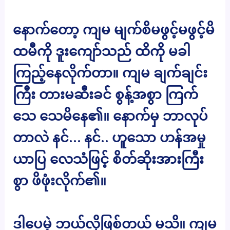
နောက်တော့ ကျမ မျက်စိမဖွင့်မဖွင့်မိ
ထမီကို ဒူးကျော်သည် ထိကို မခါ
ကြည့်နေလိုက်တာ။ ကျမ ချက်ချင်း
ကြီး တားမဆီးခင် စွန့်အစွာ ကြက်
သေ သေမိနေ၏။ နောက်မှ ဘာလုပ်
တာလဲ နင်… နင်.. ဟူသော ဟန်အမှု
ယာပြ လေသံဖြင့် စိတ်ဆိုးအားကြီး
စွာ ဖိဖုံးလိုက်၏။
ဒါပေမဲ့ ဘယ်လိုဖြစ်တယ် မသိ။ ကျမ