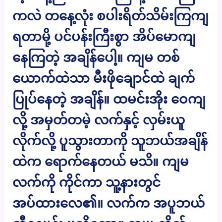
ကလဲ တနေ့လုံး စပါးရိတ်သိမ်းကြကျ
ရတာမို့ ပင်ပန်းကြီးစွာ အိပ်မောကျ
နေကြတဲ့ အချိန်ပေါ့။ ကျမ တစ်
ယောက်ထဲသာ မီးဖိုချောင်ထဲ ချက်
ပြုပ်နေတဲ့ အချိန်။ ထမင်းအိုး ဝေကျ
လို့ အမှတ်တမဲ့ လက်နှင့် လှမ်းယူ
လိုက်လို့ ပူသွားတာကို သူဘယ်အချိန်
ထဲက ရောက်နေတယ် မသိ။ ကျမ
လက်ကို ကိုင်ကာ သူ့နားတွင်
အပ်ထားလေ၏။ လက်က အပူဘယ်