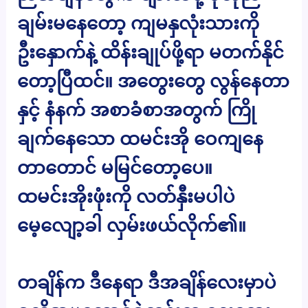
ချမ်းမနေတော့ ကျမနှလုံးသားကို
ဦးနှောက်နဲ့ ထိန်းချုပ်ဖို့ရာ မတက်နိုင်
တော့ပြီထင်။ အတွေးတွေ လွန်နေတာ
နှင့် နံနက် အစာခံစာအတွက် ကြို
ချက်နေသော ထမင်းအို ဝေကျနေ
တာတောင် မမြင်တော့ပေ။
ထမင်းအိုးဖုံးကို လတ်နှီးမပါပဲ
မေ့လျော့ခါ လှမ်းဖယ်လိုက်၏။
တချိန်က ဒီနေရာ ဒီအချိန်လေးမှာပဲ