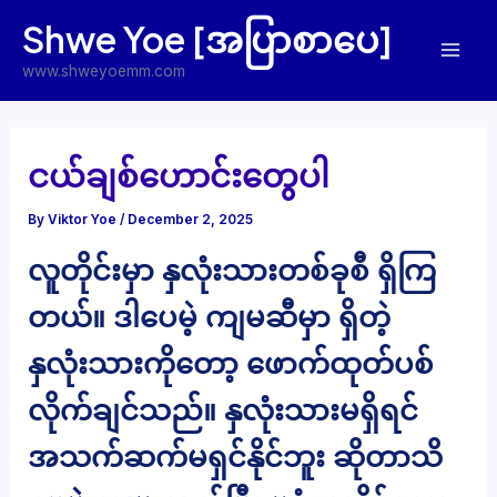
Skip
Shwe Yoe [အပြာစာပေ]
to
Mai
content
www.shweyoemm.com
Men
ငယ်ချစ်ဟောင်းတွေပါ
By
Viktor Yoe
/
December 2, 2025
လူတိုင်းမှာ နှလုံးသားတစ်ခုစီ ရှိကြ
တယ်။ ဒါပေမဲ့ ကျမဆီမှာ ရှိတဲ့
နှလုံးသားကိုတော့ ဖောက်ထုတ်ပစ်
လိုက်ချင်သည်။ နှလုံးသားမရှိရင်
အသက်ဆက်မရှင်နိုင်ဘူး ဆိုတာသိ