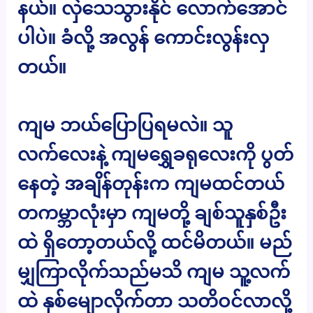
နယ်။ လှဲသေသွားနိုင် လောက်အောင်
ပါပဲ။ ခံလို့ အလွန် ကောင်းလွန်းလှ
တယ်။
ကျမ ဘယ်ပြောပြရမလဲ။ သူ
လက်လေးနဲ့ ကျမရွှေခရုလေးကို ပွတ်
နေတဲ့ အချိန်တုန်းက ကျမထင်တယ်
တကမ္ဘာလုံးမှာ ကျမတို့ ချစ်သူနှစ်ဦး
ထဲ ရှိတော့တယ်လို့ ထင်မိတယ်။ မည်
မျှကြာလိုက်သည်မသိ ကျမ သူ့လက်
ထဲ နှစ်မျောလိုက်တာ သတိဝင်လာလို့