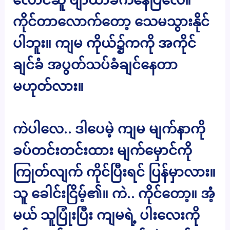
ကိုင်တာလောက်တော့ သေမသွားနိုင်
ပါဘူး။ ကျမ ကိုယ်၌ကကို အကိုင်
ချင်ခံ အပွတ်သပ်ခံချင်နေတာ
မဟုတ်လား။
ကဲပါလေ.. ဒါပေမဲ့ ကျမ မျက်နာကို
ခပ်တင်းတင်းထား မျက်မှောင်ကို
ကြုတ်လျက် ကိုင်ပြီးရင် ပြန်မှာလား။
သူ ခေါင်းငြိမ့်၏။ ကဲ.. ကိုင်တော့။ အံ့
မယ် သူပြုံးပြီး ကျမရဲ့ ပါးလေးကို