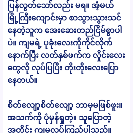
ပြန်လွတ်သော်လည်း မရ။ အံ့မယ်
မြို့ကြီးကျောင်းမှာ စာသွားသွားသင်
နေတဲ့သူက အေးဆေးတည်ငြိမ်စွာပါ
ပဲ။ ကျမရဲ့ ပုခုံးလေးကိုကိုင်လိုက်
နောက်ပြီး လတ်နှစ်ဖက်က လှိုင်းလေး
တွေလို လုပ်ပြပြီး တိုးတိုးလေးပြော
နေတယ်။
စိတ်လျော့စိတ်လျော့ ဘာမှမဖြစ်ဖူး။
အသက်ကို ပုံမှန်ရှုတဲ့။ သူပြောတဲ့
အတိုင်း ကျမလုပ်ကြည့်ပါသည်။