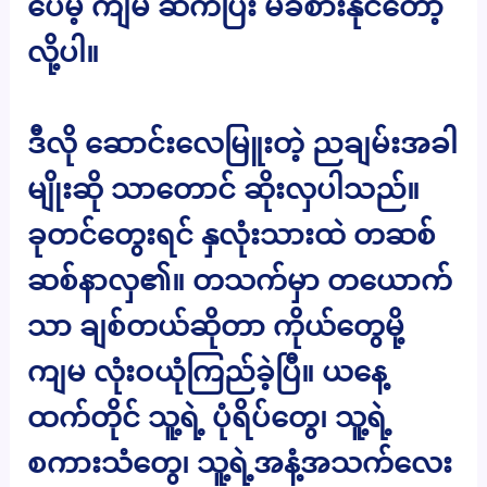
ပေမဲ့ ကျမ ဆက်ပြီး မခံစားနိုင်တော့
လို့ပါ။
ဒီလို ဆောင်းလေမြူးတဲ့ ညချမ်းအခါ
မျိုးဆို သာတောင် ဆိုးလှပါသည်။
ခုတင်တွေးရင် နှလုံးသားထဲ တဆစ်
ဆစ်နာလှ၏။ တသက်မှာ တယောက်
သာ ချစ်တယ်ဆိုတာ ကိုယ်တွေမို့
ကျမ လုံးဝယုံကြည်ခဲ့ပြီ။ ယနေ့
ထက်တိုင် သူ့ရဲ့ ပုံရိပ်တွေ၊ သူ့ရဲ့
စကားသံတွေ၊ သူ့ရဲ့အနံ့အသက်လေး