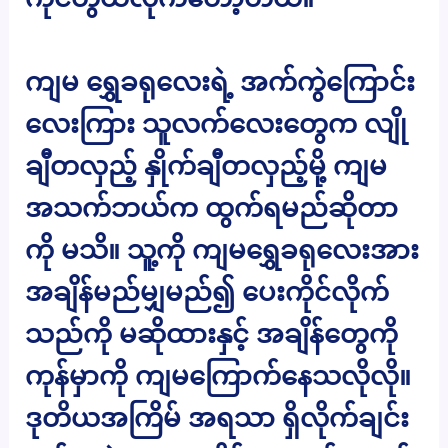
ကျမ ရွှေခရုလေးရဲ့ အက်ကွဲကြောင်း
လေးကြား သူလက်လေးတွေက လျို
ချီတလှည့် နှိုက်ချီတလှည့်မို့ ကျမ
အသက်ဘယ်က ထွက်ရမည်ဆိုတာ
ကို မသိ။ သူ့ကို ကျမရွှေခရုလေးအား
အချိန်မည်မျှမည်၍ ပေးကိုင်လိုက်
သည်ကို မဆိုထားနှင့် အချိန်တွေကို
ကုန်မှာကို ကျမကြောက်နေသလိုလို။
ဒုတိယအကြိမ် အရသာ ရှိလိုက်ချင်း