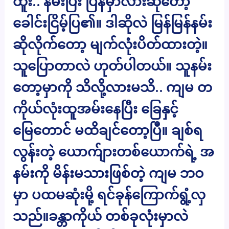
ထူး.. နမ်းပြီး ပြန်မှာလားဆိုတော့
ခေါင်းငြိမ့်ပြ၏။ ဒါဆိုလဲ မြန်မြန်နမ်း
ဆိုလိုက်တော့ မျက်လုံးပိတ်ထားတဲ့။
သူပြောတာလဲ ဟုတ်ပါတယ်။ သူနမ်း
တော့မှာကို သိလို့လားမသိ.. ကျမ တ
ကိုယ်လုံးထူအမ်းနေပြီး ခြေနှင့်
မြေတောင် မထိချင်တော့ပြီ။ ချစ်ရ
လွန်းတဲ့ ယောက်ျားတစ်ယောက်ရဲ့ အ
နမ်းကို မိန်းမသားဖြစ်တဲ့ ကျမ ဘဝ
မှာ ပထမဆုံးမို့ ရင်ခုန်ကြောက်ရွံ့လှ
သည်။ခန္တာကိုယ် တစ်ခုလုံးမှာလဲ