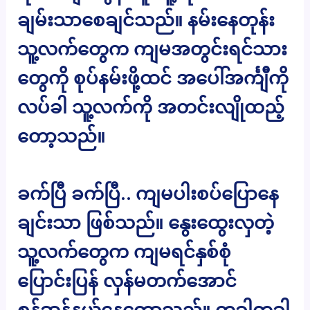
ချမ်းသာစေချင်သည်။ နမ်းနေတုန်း
သူ့လက်တွေက ကျမအတွင်းရင်သား
တွေကို စုပ်နမ်းဖို့ထင် အပေါ်အင်္ကျီကို
လပ်ခါ သူ့လက်ကို အတင်းလျိုထည့်
တော့သည်။
ခက်ပြီ ခက်ပြီ.. ကျမပါးစပ်ပြောနေ
ချင်းသာ ဖြစ်သည်။ နွေးထွေးလှတဲ့
သူ့လက်တွေက ကျမရင်နှစ်စုံ
ပြောင်းပြန် လှန်မတက်အောင်
စုန်ဆန်နယ်နေတော့သည်။ တခါတခါ