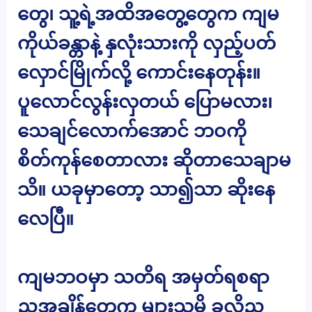
တွေ၊ သူ့ရဲ့အထိအတွေ့တွေက ကျမ
ကိုယ်ခန္တာနဲ့ နှလုံးသားကို လှည့်ပတ်
လှောင်မြိုက်လို့ ကောင်းနေတုန်း။
ပူလောင်လွန်းလှတယ် ပြောမလား၊
သေချင်လောက်အောင် ဘဝကို
စိတ်ကုန်စေတာလား ဆိုတာသေချာမ
သိ။ ယခုမှာတော့ သာ၍သာ ဆိုးနေ
လေပြီ။
ကျမဘဝမှာ သတိရ အမှတ်ရစရာ
ညအချိန်တွေက များသမို့ ခုလိုည