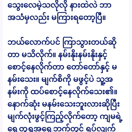
သွေးလေမဲ့သလိုလို နားထဲလဲ ဘာ
အသံမှလည်း မကြားရတော့ပြီ။
ဘယ်လောက်ပင် ကြာသွားတယ်ဆို
တာ မသိလိုက်။ နမ်းနိုးနမ်းနိုးနှင့်
စောင့်နေလိုက်တာ တော်တော်နှင့် မ
နမ်းသေး။ မျက်စိကို မဖွင့်ပဲ သူ့အ
နမ်းကို ထပ်စောင့်နေလိုက်သေး၏။
နောက်ဆုံး မနမ်းသေးဘူးလားဆိုပြီး
မျက်လုံးဖွင့်ကြည့်လိုက်တော့ ကျမရဲ့
ရှေ့တူရှုအရှေ့ဘက်တွင် ရပ်လျက်