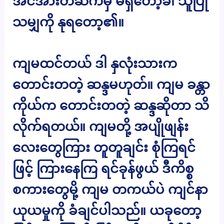
အင်အားတဆက်မှ မရှိတော့ခါ သူပြု
သမျှကို နုရတော့၏။
ကျမထင်တယ် ဒါ နှလုံးသားက
တောင်းတတဲ့ ဆန္ဒမဟုတ်။ ကျမ ခန္တာ
ကိုယ်က တောင်းတတဲ့ ဆန္ဒဆိုတာ သိ
လိုက်ရတယ်။ ကျမတို့ အပျိုဖျန်း
လေးတွေကြား တူတူချင်း စုံကြရင်
ဖြင့် ကြားနေကြ ရင်ခုန်ဖွယ် ဒီကိစ္စ
စကားတွေမို့ ကျမ တကယ်ပဲ ကျင်နာ
ယုယမှုကို ခံချင်ပါသည်။ ယခုတော့