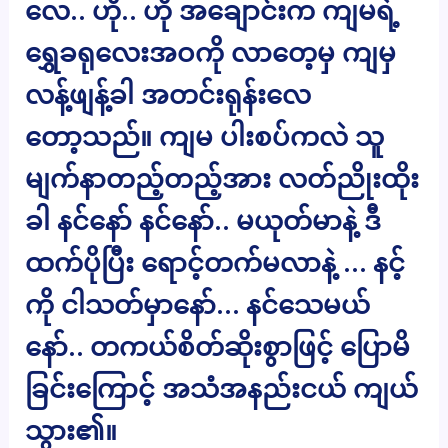
လေ.. ဟို.. ဟို အချောင်းက ကျမရဲ့
ရွှေခရုလေးအဝကို လာတေ့မှ ကျမှ
လန့်ဖျန့်ခါ အတင်းရုန်းလေ
တော့သည်။ ကျမ ပါးစပ်ကလဲ သူ
မျက်နာတည့်တည့်အား လတ်ညိုးထိုး
ခါ နင်နော် နင်နော်.. မယုတ်မာနဲ့ ဒီ
ထက်ပိုပြီး ရောင့်တက်မလာနဲ့ … နင့်
ကို ငါသတ်မှာနော်… နင်သေမယ်
နော်.. တကယ်စိတ်ဆိုးစွာဖြင့် ပြောမိ
ခြင်းကြောင့် အသံအနည်းငယ် ကျယ်
သွား၏။