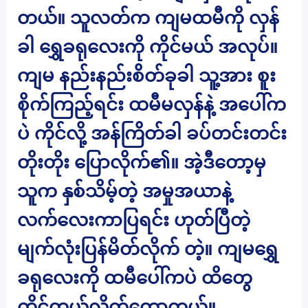
တယ်။ သူလတ်က ကျမထမီကို လှန်
ခါ ရွှေခရုလေးကို ကိုင်မယ် အလုပ်။
ကျမ နည်းနည်းစိတ်ခုခါ သူ့အား စူး
စိုက်ကြည့်ရင်း ထမီမလှန်နဲ့ အပေါ်က
ပဲ ကိုင်လို့ အန်ကြိတ်ခါ ခပ်တင်းတင်း
တိုးတိုး ပြောလိုက်၏။ အဲ့ဒီတော့မှ
သူက နှစ်သိမ့်တဲ့ အမှုအယာနဲ့
လက်လေးကာပြရင်း ဟုတ်ပြီတဲ့
မျက်လုံးပြန်မိတ်လိုက် တဲ့။ ကျမရွှေ
ခရုလေးကို ထမီပေါ်ကပဲ ထိတွေ
ကိုင်တွယ်လိုက်တော့တယ်။