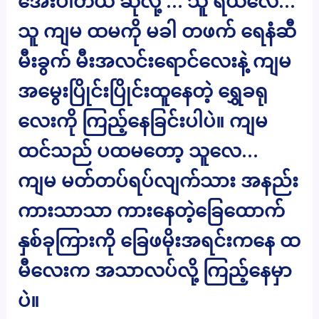
အေးပါတယ် ဆိုလို့ … သူ ရယ်လေ…
သူ ကျမ ထမကို မခါ တဖက် ရေနံဆီ
မီးခွက် မီးအလင်းရောင်လေးနဲ့ ကျမ
အမွေးပြိုင်းပြိုင်းထူနေတဲ့ ရွှေခရု
လေးကို ကြည့်နေခြင်းပါပဲ။ ကျမ
ထင်သည် ပထမတော့ သူလေ…
ကျမ မတ်တပ်ရပ်လျက်သား အနည်း
ကားသာသာ ကားနေတဲ့ခြေထောက်
နှစ်ခုကြားကို ခြေဖမိုးအရင်းကနေ ထ
မီလေးက အသာလပ်လို့ ကြည့်နေမှာ
ပဲ။