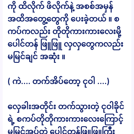
ကို ထိလိုက် ဖိလိုက်နဲ့ အစစ်အမှန်
အထိအတွေ့တွေကို ပေးခဲ့တယ် ။ စ
ကပ်ကလည်း တိုတိုကားကားလေးမို့
ပေါင်တန် ဖြူဖြူ လှလှတွေကလည်း
မမြင်ချင် အဆုံး ။
( ကဲ…. တက်အိပ်တော့ ငုဝါ ….)
လှေခါးအတိုင်း တက်သွားတဲ့ ငုဝါခိုင်
ရဲ့ စကပ်တိုတိုကားကားလေးကြောင့်
မမြင်အပ်တဲ့ ပေါင်တန်ဖြူဖြူကြီး