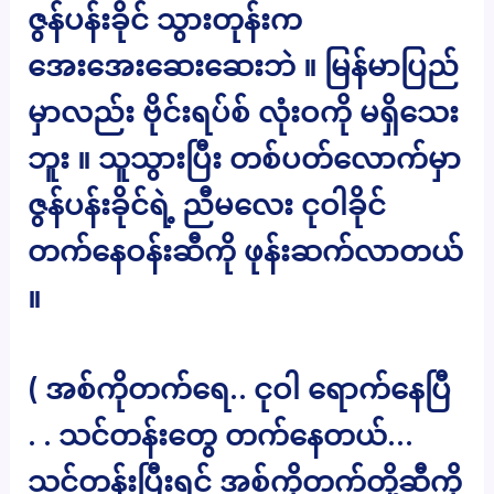
ဇွန်ပန်းခိုင် သွားတုန်းက
အေးအေးဆေးဆေးဘဲ ။ မြန်မာပြည်
မှာလည်း ဗိုင်းရပ်စ် လုံးဝကို မရှိသေး
ဘူး ။ သူသွားပြီး တစ်ပတ်လောက်မှာ
ဇွန်ပန်းခိုင်ရဲ့ ညီမလေး ငုဝါခိုင်
တက်နေဝန်းဆီကို ဖုန်းဆက်လာတယ်
။
( အစ်ကိုတက်ရေ.. ငုဝါ ရောက်နေပြီ
. . သင်တန်းတွေ တက်နေတယ်…
သင်တန်းပြီးရင် အစ်ကိုတက်တို့ဆီကို