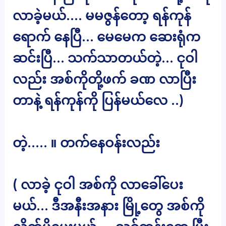
လာခဲ့မယ်…. မမဇွန်တော့ ရန်ကုန်
ရောက် နေပြီ… မေမေက ဆေးရုံက
ဆင်းပြီ… သက်သာတယ်တဲ့… ငုဝါ
လည်း အစ်ကိုတို့ဖက် ခဏ လာပြီး
တာနဲ့ ရန်ကုန်ကို ပြန်မယ်လေ ..)
တဲ့….. ။ တက်နေဝန်းလည်း
( လာခဲ့ ငုဝါ အစ်ကို လာခေါ်ပေး
မယ်… ဒီအနီးအနား မြို့တွေ အစ်ကို