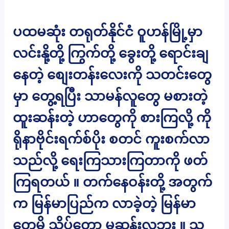
ပထမဆုံး တရုတ်နိုင်ငံ ဝူဟန်မြို့မှာ
လင်းနို့တို့ ကြွက်တို့ ခွေးတို့ ရောင်းချ
နေတဲ့ စျေးတန်းလေးကို သတင်းတွေ
မှာ တွေ့ရပြီး သာမန်လူတွေ မစားတဲ့
ထူးဆန်းတဲ့ ဟာတွေကို စားကြလို့ ကို
ရိုနာဗိုင်းရက်စ်ပိုး စတင် ကူးစက်လာ
သည်လို့ ရေးကြသားကြတာကို ဖတ်
ကြရတယ် ။ တက်နေဝန်းတို့ အတွက်
က မြန်မာပြည်က လာခဲ့တဲ့ မြန်မာ
တွေမို့ သိပ်တော့ မဆန်းလှဘူး ။ သူ