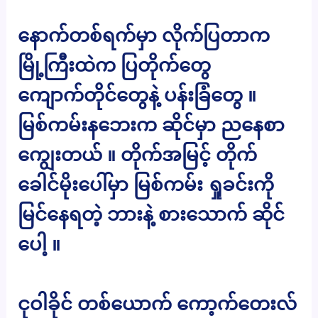
နောက်တစ်ရက်မှာ လိုက်ပြတာက
မြို့ကြီးထဲက ပြတိုက်တွေ
ကျောက်တိုင်တွေနဲ့ ပန်းခြံတွေ ။
မြစ်ကမ်းနဘေးက ဆိုင်မှာ ညနေစာ
ကျွေးတယ် ။ တိုက်အမြင့် တိုက်
ခေါင်မိုးပေါ်မှာ မြစ်ကမ်း ရှုခင်းကို
မြင်နေရတဲ့ ဘားနဲ့ စားသောက် ဆိုင်
ပေါ့ ။
ငုဝါခိုင် တစ်ယောက် ကော့က်တေးလ်