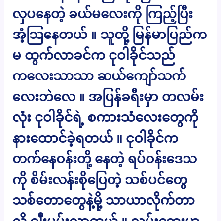
လှပနေတဲ့ ခယ်မလေးကို ကြည့်ပြီး
အံ့သြနေတယ် ။ သူတို့ မြန်မာပြည်က
မ ထွက်လာခင်က ငုဝါခိုင်သည်
ကလေးသာသာ ဆယ်ကျော်သက်
လေးဘဲလေ ။ အပြန်ခရီးမှာ တလမ်း
လုံး ငုဝါခိုင်ရဲ့ စကားသံလေးတွေကို
နားထောင်ခဲ့ရတယ် ။ ငုဝါခိုင်က
တက်နေဝန်းတို့ နေတဲ့ ရပ်ဝန်းဒေသ
ကို စိမ်းလန်းစိုပြေတဲ့ သစ်ပင်တွေ
သစ်တောတွေနဲ့မို့ သာယာလိုက်တာ
လို့ ချီးမွမ်းလာတယ် ။ လမ်းဘေးမှာ