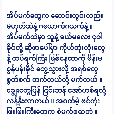
အိပ်မက်တွေက ဆောင်းတွင်းလည်း
မဟုတ်ဘဲနဲ့ ဂယောက်ဂယက်နဲ့ ။
အိပ်မက်ထဲမှာ သူနဲ့ ခယ်မလေး ငုဝါ
ခိုင်တို့ ဆိုဖာပေါ်မှာ ကိုယ်တုံးလုံးတွေ
နဲ့ ထပ်ရက်ကြီး ဖြစ်နေတာကို မိန်းမ
ဇွန်ပန်းခိုင် တွေ့သွားလို့ အရစ်တွေ
စွတ်စက် တက်တယ်လို့ မက်တယ် ။
ချွေးတွေပြန် ငြင်းဆန် အော်ဟစ်ရလို့
လန့်နိုးလာတယ် ။ အဝတ်မဲ့ ဖင်တုံး
ဖြူဖြူကြီးတွေက စွဲမက်စရာဘဲ ။