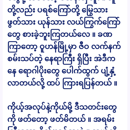
တို့လည်း ပရစ်ကြော်တို့ မြွေသား
ဖွတ်သား ယုန်သား လယ်ကြွက်ကြော်
တွေ စားခဲ့ဘူးကြတယ်လေ ။ ခဏ
ကြာတော့ ဝူဟန်မြို့မှာ ဇီဝ လက်နက်
စမ်းသပ်တဲ့ နေရာကြီး ရှိပြီး အဲဒီက
နေ ရောဂါပိုးတွေ ပေါက်ထွက် ပျံ့နှံ့
လာတယ်လို့ ထပ် ကြားရပြန်တယ် ။
ကိုယ့်အလုပ်နဲ့ကိုယ်မို့ ဒီသတင်းတွေ
ကို ဖတ်တော့ ဖတ်မိတယ် ။ အရမ်း