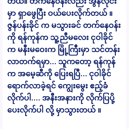
တယ်။ တက်နေဝန်းလည်း အွန်လိုင်း
မှာ ရှာဖွေပြီး ဝယ်ပေးလိုက်တယ် ။
ဇွန်ပန်းခိုင် က မသွားခင် တက်နေဝန်း
ကို ရန်ကုန်က သူ့ညီမလေး ငုဝါခိုင်
က မနီးမဝေးက မြို့ကြီးမှာ သင်တန်း
လာတက်ရမှာ… သူကတော့ ရန်ကုန်
က အမေ့ဆီကို ပြေးရပြီ… ငုဝါခိုင်
ရောက်လာခဲ့ရင် ကျွေးမွေး ဧည့်ခံ
လိုက်ပါ…. အနီးအနားကို လိုက်ပြပို့
ပေးလိုက်ပါ လို့ မှာသွားတယ် ။