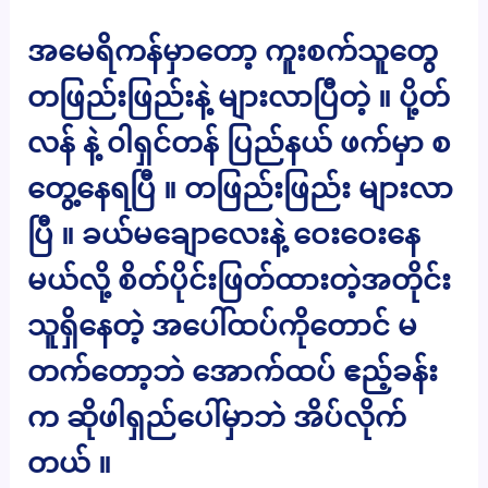
အမေရိကန်မှာတော့ ကူးစက်သူတွေ
တဖြည်းဖြည်းနဲ့ များလာပြီတဲ့ ။ ပို့တ်
လန် နဲ့ ၀ါရှင်တန် ပြည်နယ် ဖက်မှာ စ
တွေ့နေရပြီ ။ တဖြည်းဖြည်း များလာ
ပြီ ။ ခယ်မချောလေးနဲ့ ဝေးဝေးနေ
မယ်လို့ စိတ်ပိုင်းဖြတ်ထားတဲ့အတိုင်း
သူရှိနေတဲ့ အပေါ်ထပ်ကိုတောင် မ
တက်တော့ဘဲ အောက်ထပ် ဧည့်ခန်း
က ဆိုဖါရှည်ပေါ်မှာဘဲ အိပ်လိုက်
တယ် ။