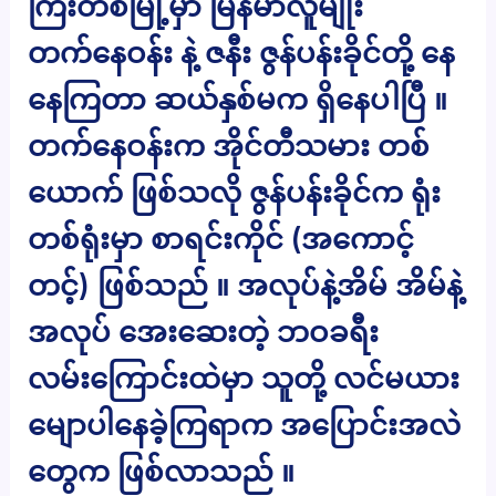
ကြီးတစ်မြို့မှာ မြန်မာလူမျိုး
တက်နေဝန်း နဲ့ ဇနီး ဇွန်ပန်းခိုင်တို့ နေ
နေကြတာ ဆယ်နှစ်မက ရှိနေပါပြီ ။
တက်နေဝန်းက အိုင်တီသမား တစ်
ယောက် ဖြစ်သလို ဇွန်ပန်းခိုင်က ရုံး
တစ်ရုံးမှာ စာရင်းကိုင် (အကောင့်
တင့်) ဖြစ်သည် ။ အလုပ်နဲ့အိမ် အိမ်နဲ့
အလုပ် အေးဆေးတဲ့ ဘဝခရီး
လမ်းကြောင်းထဲမှာ သူတို့ လင်မယား
မျောပါနေခဲ့ကြရာက အပြောင်းအလဲ
တွေက ဖြစ်လာသည် ။