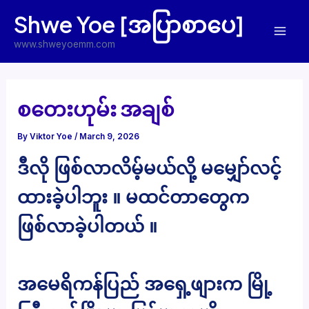
Skip
Shwe Yoe [အပြာစာပေ]
to
Mai
content
www.shweyoemm.com
Men
စတေးဟုမ်း အချစ်
By
Viktor Yoe
/
March 9, 2026
ဒီလို ဖြစ်လာလိမ့်မယ်လို့ မမျှော်လင့်
ထားခဲ့ပါဘူး ။ မထင်တာတွေက
ဖြစ်လာခဲ့ပါတယ် ။
အမေရိကန်ပြည် အရှေ့ဖျားက မြို့