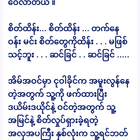
ဝေလာတယ် ။
စိတ်ထိန်း… စိတ်ထိန်း … တက်နေ
ဝန်း မင်း စိတ်တွေကိုထိန်း . . . မဖြစ်
သင့်ဘူး . . . ဆင်ခြင် . . ဆင်ခြင် …..
အိမ်အဝင်မှာ ငုဝါခိုင်က အမူးလွန်နေ
တဲ့အတွက် သူ့ကို ဖက်ထားပြီး
ဒယိမ်းဒယိုင်နဲ့ ဝင်တဲ့အတွက် သူ့
အမြင်နဲ့ စိတ်လှုပ်ရှားခဲ့ရတဲ့
အလှအပကြီး နှစ်လုံးက သူ့ရင်ဘတ်