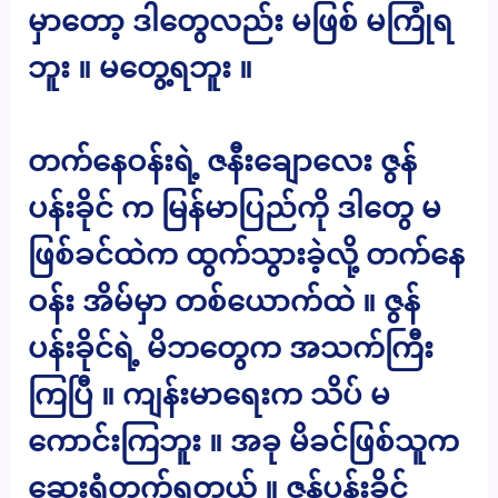
မှာတော့ ဒါတွေလည်း မဖြစ် မကြုံရ
ဘူး ။ မတွေ့ရဘူး ။
တက်နေဝန်းရဲ့ ဇနီးချောလေး ဇွန်
ပန်းခိုင် က မြန်မာပြည်ကို ဒါတွေ မ
ဖြစ်ခင်ထဲက ထွက်သွားခဲ့လို့ တက်နေ
ဝန်း အိမ်မှာ တစ်ယောက်ထဲ ။ ဇွန်
ပန်းခိုင်ရဲ့ မိဘတွေက အသက်ကြီး
ကြပြီ ။ ကျန်းမာရေးက သိပ် မ
ကောင်းကြဘူး ။ အခု မိခင်ဖြစ်သူက
ဆေးရုံတက်ရတယ် ။ ဇွန်ပန်းခိုင်