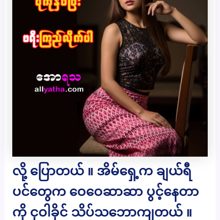
လို့ ပြောတယ် ။ အိမ်ရှေ့က ချယ်ရီ
ပင်တွေက ဝေဝေဆာဆာ ပွင့်နေတာ
ကို ငုဝါခိုင် သိပ်သဘောကျတယ် ။