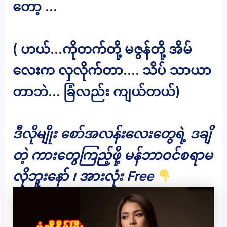
တော့ …
( ဟယ်…ကိုတက်တို့ မဇွန်တို့ အိမ်
လေးက လှလိုက်တာ…. သိပ် သာယာ
တာဘဲ… ခြံလည်း ကျယ်တယ်)
ဒီလိုမျိုး စော်အလန်းလေးတွေရဲ့ ဒချိ
တဲ့ ကားတွေကြည့်ဖို့ မန်ဘာဝင်စရာမ
လိုဘူးနော် ၊ အားလုံး Free