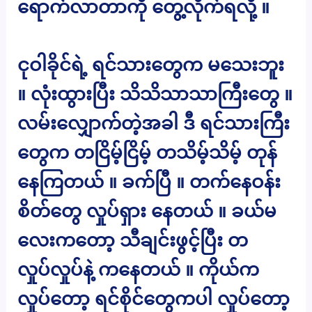
ရောက်လာတာကို တွေ့လိုက်ရလို့ ။
ငုဝါခိုင်ရဲ့ ရင်သားတွေက မသေးဘူး
။ လုံးထွားပြီး သိသိသာသာကြီးတွေ ။
လမ်းလျှောက်တဲ့အခါ ဒီ ရင်သားကြီး
တွေက တငြိမ့်ငြိမ့် တသိမ့်သိမ့် တုန်
နေကြတယ် ။ ခက်ပြီ ။ တက်နေဝန်း
စိတ်တွေ လှုပ်ရှား နေတယ် ။ ခယ်မ
လေးကတော့ သီချင်းဖွင့်ပြီး တ
လှုပ်လှုပ်နဲ့ ကနေတယ် ။ ကိုယ်က
လှုပ်တော့ ရင်စိုင်တွေကပါ လှုပ်တော့