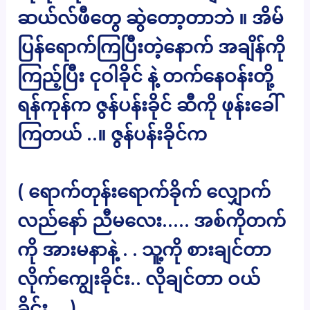
ဆယ်လ်ဖီတွေ ဆွဲတော့တာဘဲ ။ အိမ်
ပြန်ရောက်ကြပြီးတဲ့နောက် အချိန်ကို
ကြည့်ပြီး ငုဝါခိုင် နဲ့ တက်နေဝန်းတို့
ရန်ကုန်က ဇွန်ပန်းခိုင် ဆီကို ဖုန်းခေါ်
ကြတယ် ..။ ဇွန်ပန်းခိုင်က
( ရောက်တုန်းရောက်ခိုက် လျှောက်
လည်နော် ညီမလေး….. အစ်ကိုတက်
ကို အားမနာနဲ့ . . သူ့ကို စားချင်တာ
လိုက်ကျွေးခိုင်း.. လိုချင်တာ ဝယ်
ခိုင်း….)