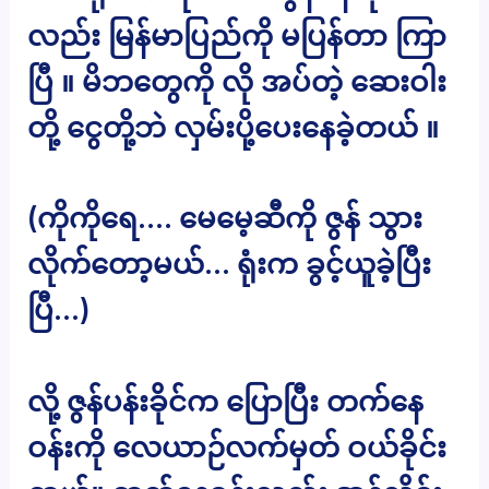
လည်း မြန်မာပြည်ကို မပြန်တာ ကြာ
ပြီ ။ မိဘတွေကို လို အပ်တဲ့ ဆေးဝါး
တို့ ငွေတို့ဘဲ လှမ်းပို့ပေးနေခဲ့တယ် ။
(ကိုကိုရေ…. မေမေ့ဆီကို ဇွန် သွား
လိုက်တော့မယ်… ရုံးက ခွင့်ယူခဲ့ပြီး
ပြီ…)
လို့ ဇွန်ပန်းခိုင်က ပြောပြီး တက်နေ
ဝန်းကို လေယာဉ်လက်မှတ် ဝယ်ခိုင်း