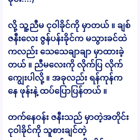
လို့ သူ့ညီမ ငုဝါခိုင်ကို မှာတယ် ။ ချစ်
ဇနီးလေး ဇွန်ပန်းခိုင်က မသွားခင်ထဲ
ကလည်း သေသေချာချာ မှာထားခဲ့
တယ် ။ ညီမလေးကို လိုက်ပြ လိုက်
ကျွေးပါလို့ ။ အခုလည်း ရန်ကုန်က
နေ ဖုန်းနဲ့ ထပ်ပြောပြန်တယ် ။
တက်နေဝန်း ဇနီးသည် မှာတဲ့အတိုင်း
ငုဝါခိုင်ကို သူစားချင်တဲ့