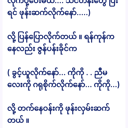
လိုက်ပို့ပေးမယ်…. သင်တန်းတွေ ပြီး
ရင် ဖုန်းဆက်လိုက်နော်…..)
လို့ ပြန်ပြောလိုက်တယ် ။ ရန်ကုန်က
နေလည်း ဇွန်ပန်းခိုင်က
( ခွင့်ယူလိုက်နော်… ကိုကို . . ညီမ
လေးကို ဂရုစိုက်လိုက်နော်… ကိုကို…)
လို့ တက်နေဝန်းကို ဖုန်းလှမ်းဆက်
တယ် ။