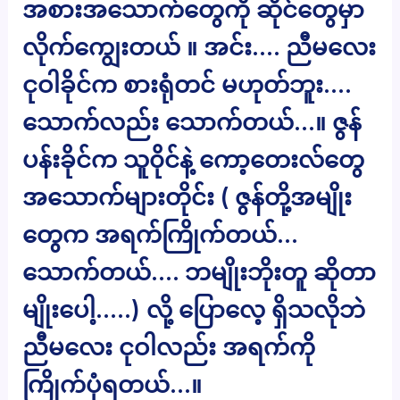
အစားအသောက်တွေကို ဆိုင်တွေမှာ
လိုက်ကျွေးတယ် ။ အင်း…. ညီမလေး
ငုဝါခိုင်က စားရုံတင် မဟုတ်ဘူး….
သောက်လည်း သောက်တယ်…။ ဇွန်
ပန်းခိုင်က သူ၀ိုင်နဲ့ ကော့တေးလ်တွေ
အသောက်များတိုင်း ( ဇွန်တို့အမျိုး
တွေက အရက်ကြိုက်တယ်…
သောက်တယ်…. ဘမျိုးဘိုးတူ ဆိုတာ
မျိုးပေါ့…..) လို့ ပြောလေ့ ရှိသလိုဘဲ
ညီမလေး ငုဝါလည်း အရက်ကို
ကြိုက်ပုံရတယ်…။