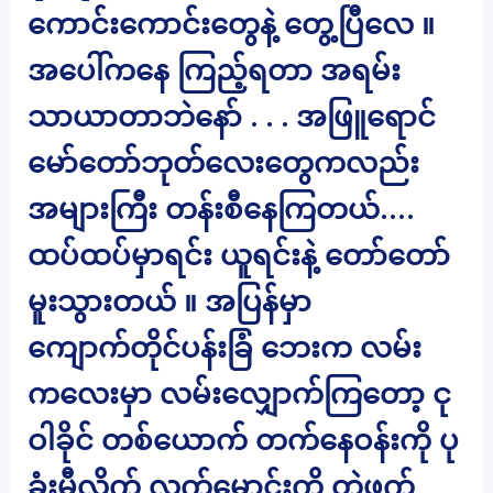
ကောင်းကောင်းတွေနဲ့ တွေ့ပြီလေ ။
အပေါ်ကနေ ကြည့်ရတာ အရမ်း
သာယာတာဘဲနော် . . . အဖြူရောင်
မော်တော်ဘုတ်လေးတွေကလည်း
အများကြီး တန်းစီနေကြတယ်….
ထပ်ထပ်မှာရင်း ယူရင်းနဲ့ တော်တော်
မူးသွားတယ် ။ အပြန်မှာ
ကျောက်တိုင်ပန်းခြံ ဘေးက လမ်း
ကလေးမှာ လမ်းလျှောက်ကြတော့ ငု
ဝါခိုင် တစ်ယောက် တက်နေဝန်းကို ပု
ခုံးမှီလိုက် လက်မောင်းကို တွဲဖက်