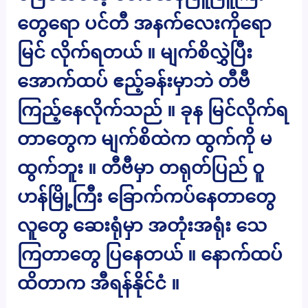
တွေရော ပင်တီ အနက်လေးကိုရော
မြင် လိုက်ရတယ် ။ မျက်စိလွှဲပြီး
အောက်ထပ် ဧည့်ခန်းမှာဘဲ တီဗီ
ကြည့်နေလိုက်သည် ။ ခုန မြင်လိုက်ရ
တာတွေက မျက်စိထဲက ထွက်ကို မ
ထွက်ဘူး ။ တီဗီမှာ တရုတ်ပြည် ဝူ
ဟန်မြို့ကြီး ခြောက်ကပ်နေတာတွေ
လူတွေ ဆေးရုံမှာ အတုံးအရုံး သေ
ကြတာတွေ ပြနေတယ် ။ နောက်ထပ်
ထိတာက အီရန်နိုင်ငံ ။