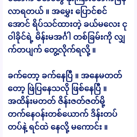
လာရတယ် ။ အမွှေး ပြောင်စင်
အောင် ရိပ်သင်ထားတဲ့ ခယ်မလေး ငု
ဝါခိုင်ရဲ့ မိန်းမအင်္ဂါ တစ်ခြမ်းကို လျှ
က်တပျက် တွေ့လိုက်ရလို့ ။
ခက်တော့ ခက်နေပြီ ။ အနေမတတ်
တော့ ဖြဲပြနေသလို ဖြစ်နေပြီ ။
အထိန်းမတတ် ဇိန်းဇတ်ဇတ်မို့
တက်နေဝန်းတစ်ယောက် ဒိန်းတပ်
တပ်နဲ့ ရင်ထဲ နေလို့ မကောင်း ။