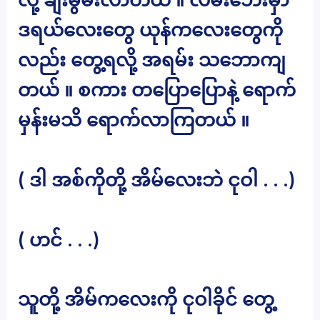
ဒရယ်လေးတွေ ယုန်ကလေးတွေကို
လည်း တွေ့ရလို့ အရမ်း သဘောကျ
တယ် ။ စကား တပြောပြောနဲ့ ရောက်
မှန်းမသိ ရောက်လာကြတယ် ။
( ဒါ အစ်ကိုတို့ အိမ်လေးဘဲ ငုဝါ . . .)
( ဟင် . . .)
သူတို့ အိမ်ကလေးကို ငုဝါခိုင် တွေ့