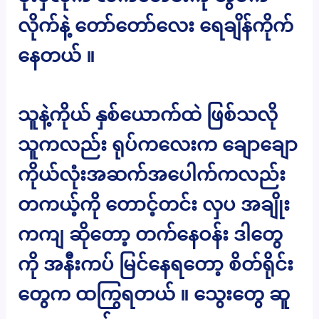
လိုက်နဲ့ တော်တော်လေး ရေချိန်ကိုက်
နေတယ် ။
သူနဲ့ကိုယ် နှစ်ယောက်ထဲ ဖြစ်သလို
သူကလည်း ရုပ်ကလေးက ချောချော
ကိုယ်လုံးအဆက်အပေါက်ကလည်း
တကယ့်ကို တောင့်တင်း လှပ အချိုး
ကကျ ဆိုတော့ တက်နေဝန်း ဒါတွေ
ကို အနီးကပ် မြင်နေရတော့ စိတ်ရိုင်း
တွေက ထကြွရတယ် ။ သွေးတွေ ဆူ