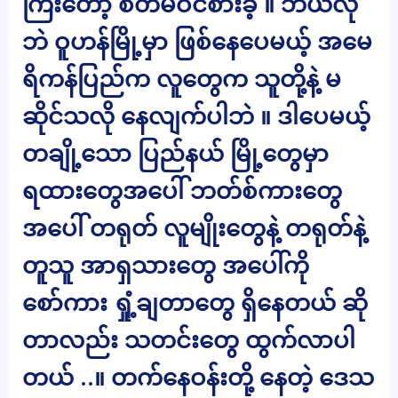
ကြီးတော့ စိတ်မဝင်စားခဲ့ ။ ဘယ်လို
ဘဲ ဝူဟန်မြို့မှာ ဖြစ်နေပေမယ့် အမေ
ရိကန်ပြည်က လူတွေက သူတို့နဲ့ မ
ဆိုင်သလို နေလျက်ပါဘဲ ။ ဒါပေမယ့်
တချို့သော ပြည်နယ် မြို့တွေမှာ
ရထားတွေအပေါ် ဘတ်စ်ကားတွေ
အပေါ် တရုတ် လူမျိုးတွေနဲ့ တရုတ်နဲ့
တူသူ အာရှသားတွေ အပေါ်ကို
စော်ကား ရှုံ့ချတာတွေ ရှိနေတယ် ဆို
တာလည်း သတင်းတွေ ထွက်လာပါ
တယ် ..။ တက်နေဝန်းတို့ နေတဲ့ ဒေသ