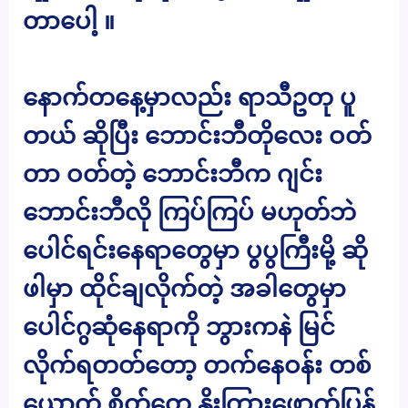
တာပေါ့ ။
နောက်တနေ့မှာလည်း ရာသီဥတု ပူ
တယ် ဆိုပြီး ဘောင်းဘီတိုလေး ဝတ်
တာ ဝတ်တဲ့ ဘောင်းဘီက ဂျင်း
ဘောင်းဘီလို ကြပ်ကြပ် မဟုတ်ဘဲ
ပေါင်ရင်းနေရာတွေမှာ ပွပွကြီးမို့ ဆို
ဖါမှာ ထိုင်ချလိုက်တဲ့ အခါတွေမှာ
ပေါင်ဂွဆုံနေရာကို ဘွားကနဲ မြင်
လိုက်ရတတ်တော့ တက်နေဝန်း တစ်
ယောက် စိတ်တွေ နိုးကြားဖောက်ပြန်