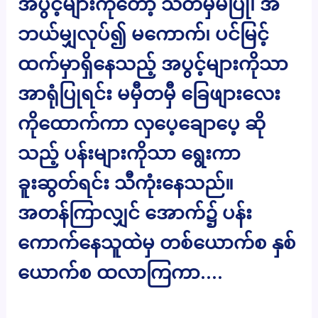
အပွင့်များကိုတော့ သတိမှမပြု၊ အ
ဘယ်မျှလုပ်၍ မကောက်၊ ပင်မြင့်
ထက်မှာရှိနေသည့် အပွင့်များကိုသာ
အာရုံပြုရင်း မမှီတမှီ ခြေဖျားလေး
ကိုထောက်ကာ လှပေ့ချောပေ့ ဆို
သည့် ပန်းများကိုသာ ရွေးကာ
ခူးဆွတ်ရင်း သီကုံးနေသည်။
အတန်ကြာလျှင် အောက်၌ ပန်း
ကောက်နေသူထဲမှ တစ်ယောက်စ နှစ်
ယောက်စ ထလာကြကာ….