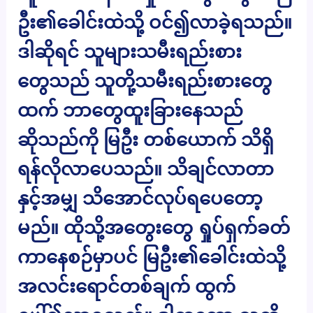
ဦး၏ခေါင်းထဲသို့ ဝင်၍လာခဲ့ရသည်။
ဒါဆိုရင် သူများသမီးရည်းစား
တွေသည် သူတို့သမီးရည်းစားတွေ
ထက် ဘာတွေထူးခြားနေသည်
ဆိုသည်ကို မြဦး တစ်ယောက် သိရှိ
ရန်လိုလာပေသည်။ သိချင်လာတာ
နှင့်အမျှ သိအောင်လုပ်ရပေတော့
မည်။ ထိုသို့အတွေးတွေ ရှုပ်ရှက်ခတ်
ကာနေစဉ်မှာပင် မြဦး၏ခေါင်းထဲသို့
အလင်းရောင်တစ်ချက် ထွက်