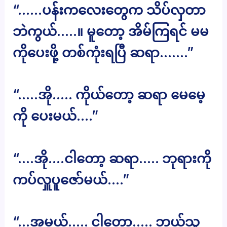
“……ပန်းကလေးတွေက သိပ်လှတာ
ဘဲကွယ်…..။ မူတော့ အိမ်ကြရင် မမ
ကိုပေးဖို့ တစ်ကုံးရပြီ ဆရာ…….”
“…..အို….. ကိုယ်တော့ ဆရာ မေမေ့
ကို ပေးမယ်….”
“….အို….ငါတော့ ဆရာ….. ဘုရားကို
ကပ်လှူပူဇော်မယ်….”
“…အမယ်….. ငါတော့….. ဘယ်သူ့