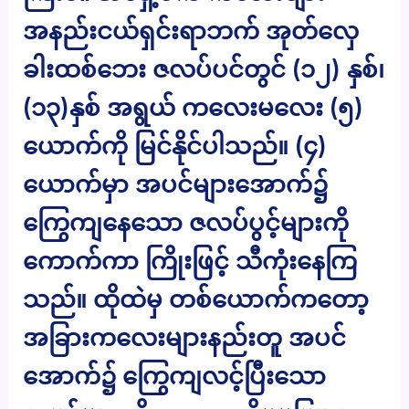
အနည်းငယ်ရှင်းရာဘက် အုတ်လှေ
ခါးထစ်ဘေး ဇလပ်ပင်တွင် (၁၂) နှစ်၊
(၁၃)နှစ် အရွယ် ကလေးမလေး (၅)
ယောက်ကို မြင်နိုင်ပါသည်။ (၄)
ယောက်မှာ အပင်များအောက်၌
ကြွေကျနေသော ဇလပ်ပွင့်များကို
ကောက်ကာ ကြိုးဖြင့် သီကုံးနေကြ
သည်။ ထိုထဲမှ တစ်ယောက်ကတော့
အခြားကလေးများနည်းတူ အပင်
အောက်၌ ကြွေကျလင့်ပြီးသော