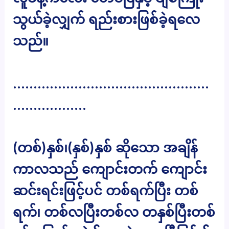
သွယ်ခဲ့လျှက် ရည်းစားဖြစ်ခဲ့ရလေ
သည်။
…………………………………………
………………
(တစ်)နှစ်၊(နှစ်)နှစ် ဆိုသော အချိန်
ကာလသည် ကျောင်းတက် ကျောင်း
ဆင်းရင်းဖြင့်ပင် တစ်ရက်ပြီး တစ်
ရက်၊ တစ်လပြီးတစ်လ တနှစ်ပြီးတစ်