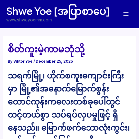
Skip
Shwe Yoe [အပြာစာပေ]
to
Mai
content
www.shweyoemm.com
Men
စိတ်ကူးမဲ့ကာမဘုံသို့
By
Viktor Yoe
/
December 25, 2025
သရက်မြို့၊ ဟိုက်စကူးကျောင်းကြီး
မှာ မြို့၏အနောက်မြောက်စွန်း
တောင်ကုန်းကလေးတစ်ခုပေါ်တွင်
တင့်တယ်စွာ သပ်ရပ်လှပမှုဖြင့် ရှိ
နေသည်။ မြောက်ဖက်ဘောလုံးကွင်း၊