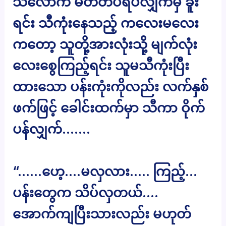
သလောက် မတ်တပ်ရပ်လျှက်မှ ခူး
ရင်း သီကုံးနေသည့် ကလေးမလေး
ကတော့ သူတို့အားလုံးသို့ မျက်လုံး
လေးစွေကြည့်ရင်း သူမသီကုံးပြီး
ထားသော ပန်းကုံးကိုလည်း လက်နှစ်
ဖက်ဖြင့် ခေါင်းထက်မှာ သီကာ ဝိုက်
ပန်လျှက်…….
“……ဟေ့….မလှလား….. ကြည့်…
ပန်းတွေက သိပ်လှတယ်….
အောက်ကျပြီးသားလည်း မဟုတ်