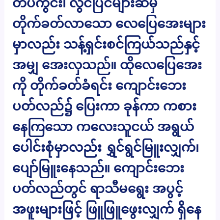
တပ်ကွင်း၊ လွင်ပြင်များဆီမှ
တိုက်ခတ်လာသော လေပြေအေးများ
မှာလည်း သန့်ရှင်းစင်ကြယ်သည်နှင့်
အမျှ အေးလှသည်။ ထိုလေပြေအေး
ကို တိုက်ခတ်ခံရင်း ကျောင်းဘေး
ပတ်လည်၌ ပြေးကာ ခုန်ကာ ကစား
နေကြသော ကလေးသူငယ် အရွယ်
ပေါင်းစုံမှာလည်း ရွှင်ရွင်မြူးလျှက်၊
ပျော်မြူးနေသည်။ ကျောင်းဘေး
ပတ်လည်တွင် ရာသီမရွေး အပွင့်
အဖူးများဖြင့် ဖြူဖြူဖွေးလျှက် ရှိနေ