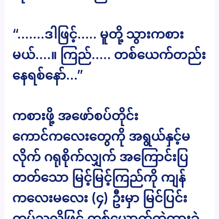
“…….ဒါဖြင့်….. မူတို့ သွားကစား
မယ်….။ ကြည်….. တစ်ယေက်တည်း
နေရစ်နော်…”
ကစားဖို့ အဖော်စပ်တိုင်း
ကောင်ကလေးတွေကို အရွယ်နှင့်မ
လိုက် ဂရုစိုက်လျှက် အကြောင်းပြ
တတ်သော မြင့်မြင့်ကြည်ကို ကျန်
ကလေးမလေး (၄) ဦးမှာ မြင်ပြင်း
ကပ်သလိုဖြင့် တစ်ယောက်ထဲထားခဲ့