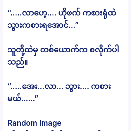
“…..လာဟေ့…. ဟိုဖက် ကစားရုံထဲ
သွားကစားရအောင်…”
သူတို့ထဲမှ တစ်ယောက်က စလိုက်ပါ
သည်။
“…..အေး…လာ… သွား…. ကစား
မယ်……”
Random Image