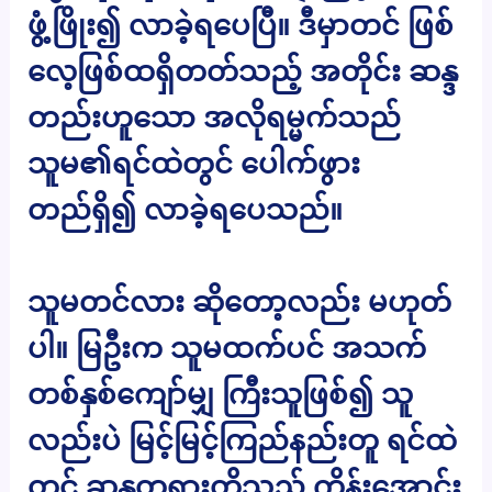
ဖွံ့ဖြိုး၍ လာခဲ့ရပေပြီ။ ဒီမှာတင် ဖြစ်
လေ့ဖြစ်ထရှိတတ်သည့် အတိုင်း ဆန္ဒ
တည်းဟူသော အလိုရမ္မက်သည်
သူမ၏ရင်ထဲတွင် ပေါက်ဖွား
တည်ရှိ၍ လာခဲ့ရပေသည်။
သူမတင်လား ဆိုတော့လည်း မဟုတ်
ပါ။ မြဦးက သူမထက်ပင် အသက်
တစ်နှစ်ကျော်မျှ ကြီးသူဖြစ်၍ သူ
လည်းပဲ မြင့်မြင့်ကြည်နည်းတူ ရင်ထဲ
တွင် ဆန္ဒတရားတို့သည် ကိန်းအောင်း