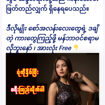
ဖြတ်တည်လျှက် ရှိနေရပေသည်။
ဒီလိုမျိုး စော်အလန်းလေးတွေရဲ့ ဒချိ
တဲ့ ကားတွေကြည့်ဖို့ မန်ဘာဝင်စရာမ
လိုဘူးနော် ၊ အားလုံး Free