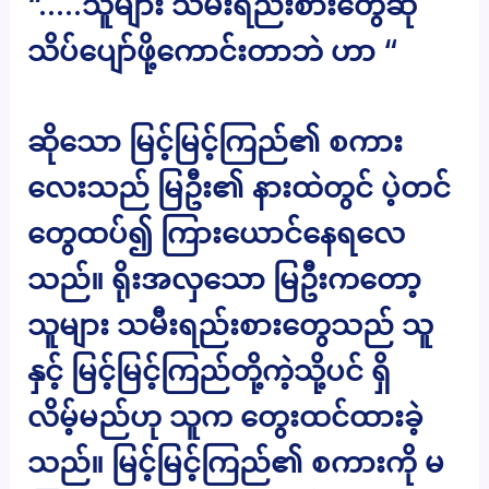
“…..သူများ သမီးရည်းစားတွေဆို
သိပ်ပျော်ဖို့ကောင်းတာဘဲ ဟာ “
ဆိုသော မြင့်မြင့်ကြည်၏ စကား
လေးသည် မြဦး၏ နားထဲတွင် ပဲ့တင်
တွေထပ်၍ ကြားယောင်နေရလေ
သည်။ ရိုးအလှသော မြဦးကတော့
သူများ သမီးရည်းစားတွေသည် သူ
နှင့် မြင့်မြင့်ကြည်တို့ကဲ့သို့ပင် ရှိ
လိမ့်မည်ဟု သူက တွေးထင်ထားခဲ့
သည်။ မြင့်မြင့်ကြည်၏ စကားကို မ