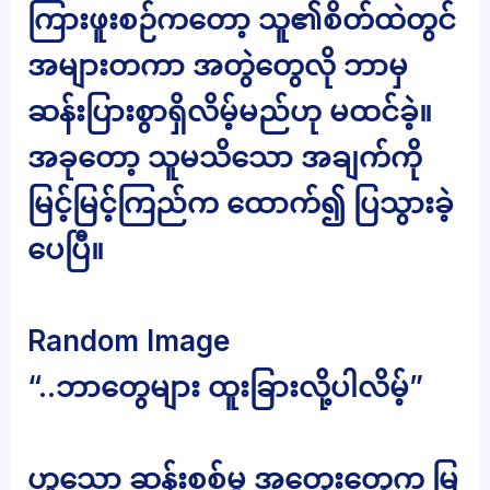
ကြားဖူးစဉ်ကတော့ သူ၏စိတ်ထဲတွင်
အများတကာ အတွဲတွေလို ဘာမှ
ဆန်းပြားစွာရှိလိမ့်မည်ဟု မထင်ခဲ့။
အခုတော့ သူမသိသော အချက်ကို
မြင့်မြင့်ကြည်က ထောက်၍ ပြသွားခဲ့
ပေပြီ။
Random Image
“..ဘာတွေများ ထူးခြားလို့ပါလိမ့်”
ဟူသော ဆန်းစစ်မှု အတွေးတွေက မြ