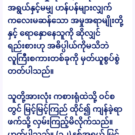
အရွယ်နှင့်မမျှ ဟန်ပန်များလျှက်
ကလေးမဆန်သော အမှုအရာမျိုးတို့
နှင့် ရောနှောနေသူကို ဆိုလျှင်
ရည်းစားဟု အဓိပ္ပါယ်ကိုမသိဘဲ
လူကြီးစကားတစ်ခုကို မှတ်ယူစွပ်စွဲ
တတ်ပါသည်။
သူတို့အားလုံး ကစားရုံထဲသို့ ဝင်စ
တွင် မြင့်မြင့်ကြည် ထိုင်၍ ကျန်ခဲ့ရာ
ဖက်သို့ လှမ်းကြည့်မိလိုက်သည်။
ဟုတ်ပါသည်။ (၁၂)နှစ်အရွယ် မြင့်