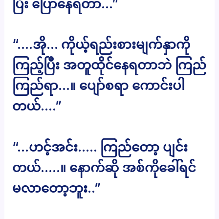
ပြီး ပြောနေရတာ…”
“….အို… ကိုယ့်ရည်းစားမျက်နှာကို
ကြည့်ပြီး အတူထိုင်နေရတာဘဲ ကြည်
ကြည်ရာ…။ ပျော်စရာ ကောင်းပါ
တယ်….”
“…ဟင့်အင်း….. ကြည်တော့ ပျင်း
တယ်…..။ နောက်ဆို အစ်ကိုခေါ်ရင်
မလာတော့ဘူး..”