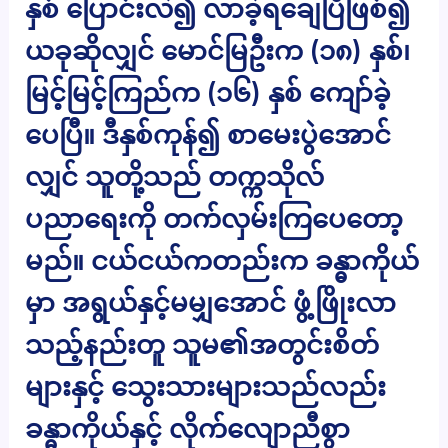
နှစ် ပြောင်းလဲ၍ လာခဲ့ရချေပြီဖြစ်၍
ယခုဆိုလျှင် မောင်မြဦးက (၁၈) နှစ်၊
မြင့်မြင့်ကြည်က (၁၆) နှစ် ကျော်ခဲ့
ပေပြီ။ ဒီနှစ်ကုန်၍ စာမေးပွဲအောင်
လျှင် သူတို့သည် တက္ကသိုလ်
ပညာရေးကို တက်လှမ်းကြပေတော့
မည်။ ငယ်ငယ်ကတည်းက ခန္ဓာကိုယ်
မှာ အရွယ်နှင့်မမျှအောင် ဖွံ့ဖြိုးလာ
သည့်နည်းတူ သူမ၏အတွင်းစိတ်
များနှင့် သွေးသားများသည်လည်း
ခန္ဓာကိုယ်နှင့် လိုက်လျောညီစွာ