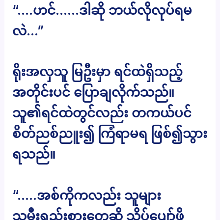
“….ဟင်……ဒါဆို ဘယ်လိုလုပ်ရမ
လဲ…”
ရိုးအလှသူ မြဦးမှာ ရင်ထဲရှိသည့်
အတိုင်းပင် ပြောချလိုက်သည်။
သူ၏ရင်ထဲတွင်လည်း တကယ်ပင်
စိတ်ညစ်ညူး၍ ကြံရာမရ ဖြစ်၍သွား
ရသည်။
“…..အစ်ကိုကလည်း သူများ
သမီးရည်းစားတွေဆို သိပ်ပျော်ဖို့