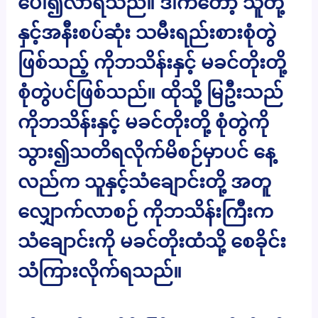
ပေါ်၍လာရသည်။ ဒါကတော့ သူတို့
နှင့်အနီးစပ်ဆုံး သမီးရည်းစားစုံတွဲ
ဖြစ်သည့် ကိုဘသိန်းနှင့် မခင်တိုးတို့
စုံတွဲပင်ဖြစ်သည်။ ထိုသို့ မြဦးသည်
ကိုဘသိန်းနှင့် မခင်တိုးတို့ စုံတွဲကို
သွား၍သတိရလိုက်မိစဉ်မှာပင် နေ့
လည်က သူနှင့်သံချောင်းတို့ အတူ
လျှောက်လာစဉ် ကိုဘသိန်းကြီးက
သံချောင်းကို မခင်တိုးထံသို့ စေခိုင်း
သံကြားလိုက်ရသည်။