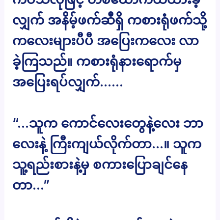
လျှက် အနိမ့်ဖက်ဆီရှိ ကစားရုံဖက်သို့
ကလေးများပီပီ အပြေးကလေး လာ
ခဲ့ကြသည်။ ကစားရုံနားရောက်မှ
အပြေးရပ်လျှက်……
“…သူက ကောင်လေးတွေနဲ့လေး ဘာ
လေးနဲ့ ကြီးကျယ်လိုက်တာ…။ သူက
သူ့ရည်းစားနဲ့မှ စကားပြောချင်နေ
တာ…”