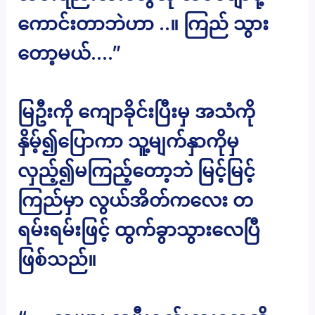
ကောင်းတာဘဲဟာ ..။ ကြည် သွား
တော့မယ်….”
မြဦးကို ကျောခိုင်းပြီးမှ အသံကို
နှိမ့်၍ပြောကာ သူ့မျက်နှာကိုမှ
လှည့်၍မကြည့်တော့ဘဲ မြင့်မြင့်
ကြည်မှာ လွယ်အိတ်ကလေး တ
ရမ်းရမ်းဖြင့် ထွက်ခွာသွားလေပြီ
ဖြစ်သည်။