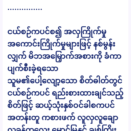
……………
ငယ်စဉ်ကပင်စ၍ အလှကြိုက်မှု
အကောင်းကြိုက်မှုများဖြင့် နစ်မွန်း
လျှက် မိဘအမြှောက်အစားကို ခံကာ
ပျက်စီးခဲ့ရသော
သူမ၏ပေါ့လျော့သော စိတ်ဓါတ်တွင်
ငယ်စဉ်ကပင် ရည်းစားထားချင်သည့်
စိတ်ဖြင့် ဆယ့်သုံးနှစ်ဝင်ခါစကပင်
အတန်းတူ ကစားဖက် လူလှလူချော
လူခန့်ကလေး မောင်မြနှင့် ချစ်ကြိုး