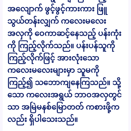
အလျောက် ဖွင့်ဖွင့်ကားကား ဖြူ
သွယ်တန်းလျှက် ကလေးမလေး
အလှကို ဝေကာဆင့်နေသည့် ပန်းကုံး
ကို ကြည့်လိုက်သည်။ ပန်းပန်သူကို
ကြည့်လိုက်ဖြင့် အားလုံးသော
ကလေးမလေးများမှာ သူမကို
ကြည့်၍ သဘောကျနေကြသည်။ သို့
သော ကလေးအရွယ် ဘာဝအလှတွင်
သာ အမြဲမနစ်မြောတတ် ကစားဖို့က
လည်း ရှိပါသေးသည်။