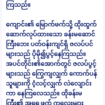
ကြသည်။
ကျောင်း၏ မြောက်ဖက်သို့ ထိုးထွက်
ဆောက်လုပ်ထားသော ခန်းမဆောင်
ကြီးဘေး ပတ်ဝန်းကျင်ရှိ ဇလပ်ပင်
များသည် ပိုမို၍ပွင့်နေကြသည်။
အပင်တိုင်း၏အောက်တွင် ဇလပ်ပွင့်
များသည် ကြွေကျလျှက် ကောက်ပန်
သူများကို ငံ့လင့်လျှက် လဲလျောင်း
ကာ နေကြလေသည်။ ထိုခန်းမ
ကြီး၏ အရှေ့ဖက် ကလေးများ