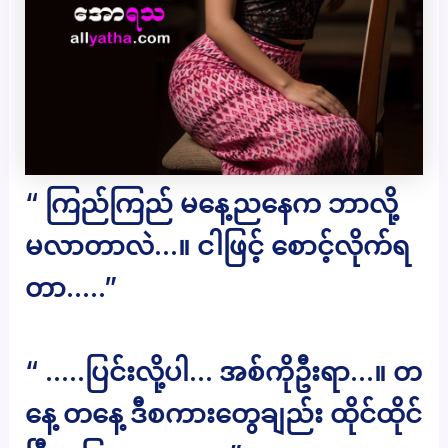
“ ကြည်ကြည် မနေ့ညနေက ဘာလို့
မလာတာလဲ…။ ငါဖြင့် စောင့်လိုက်ရ
တာ…..”
“ …..ပြင်းလို့ပါ… အစ်ကိုဦးရာ…။ တ
နေ့ တနေ့ ဒီစကားတွေချည်း ထိုင်ထိုင်