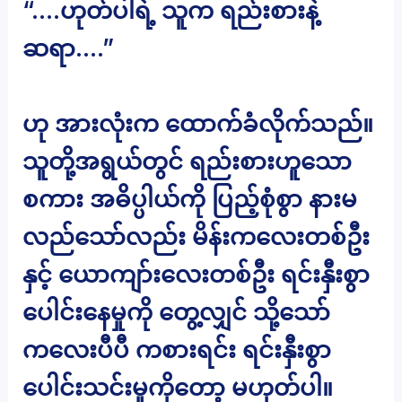
“….ဟုတ်ပါရဲ့ သူက ရည်းစားနဲ့
ဆရာ….”
ဟု အားလုံးက ထောက်ခံလိုက်သည်။
သူတို့အရွယ်တွင် ရည်းစားဟူသော
စကား အဓိပ္ပါယ်ကို ပြည့်စုံစွာ နားမ
လည်သော်လည်း မိန်းကလေးတစ်ဦး
နှင့် ယောကျာ်းလေးတစ်ဦး ရင်းနှီးစွာ
ပေါင်းနေမှုကို တွေ့လျှင် သို့သော်
ကလေးပီပီ ကစားရင်း ရင်းနှီးစွာ
ပေါင်းသင်းမှုကိုတော့ မဟုတ်ပါ။