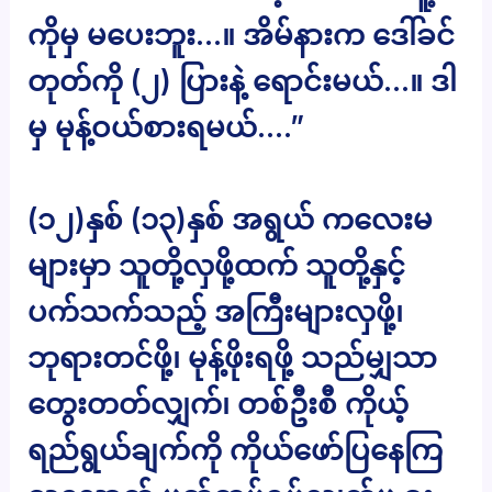
ကိုမှ မပေးဘူး…။ အိမ်နားက ဒေါ်ခင်
တုတ်ကို (၂) ပြားနဲ့ ရောင်းမယ်…။ ဒါ
မှ မုန့်ဝယ်စားရမယ်….”
(၁၂)နှစ် (၁၃)နှစ် အရွယ် ကလေးမ
များမှာ သူတို့လှဖို့ထက် သူတို့နှင့်
ပက်သက်သည့် အကြီးများလှဖို့၊
ဘုရားတင်ဖို့၊ မုန့်ဖိုးရဖို့ သည်မျှသာ
တွေးတတ်လျှက်၊ တစ်ဦးစီ ကိုယ့်
ရည်ရွယ်ချက်ကို ကိုယ်ဖော်ပြနေကြ