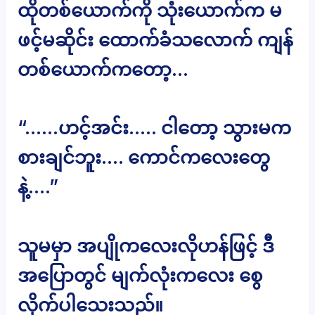
ထိုတစ်ယောက်ကို သုံးယောက်က မ
ဖင့်မဆိုင်း ထောက်ခံသလောက် ကျန်
တစ်ယောက်ကတော့…
“……ဟင့်အင်း….. ငါတော့ သွားမက
စားချင်ဘူး…. ကောင်ကလေးတွေ
နဲ့….”
သူမမှာ အပျိုကလေးလိုဟန်ဖြင့် ဒီ
အပြောတွင် မျက်လုံးကလေး စွေ
လိုက်ပါသေးသည်။