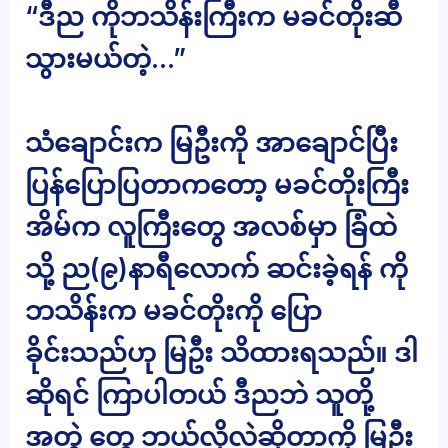
“ဒီည ကိုဘသိန်းကြီးက မခင်တိုးဆီ
သွားမယ်တဲ့…”
သံချောင်းက မြဦးကို အာချောင်ပြီး
ပြန်ပြောပြတာကတော့ မခင်တိုးကြီး
အိမ်က လူကြီးတွေ အလစ်မှာ ခြံထဲ
သို့ ည(၉)နာရီလောက် ဆင်းခဲ့ရန် ကို
ဘသိန်းက မခင်တိုးကို ပြော
ခိုင်းသည်ဟု မြဦး သိထားရသည်။ ဒါ
ဆိုရင် ကြာပါတယ် ဒီညဘဲ သူတို့
အတွဲ တွေ ဘယ်လိုလဲဆိုတာကို မြဦး