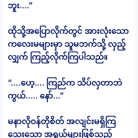
ဘူး….”
ထိုသို့အပြောလိုက်တွင် အားလုံးသော
ကလေးမများမှာ သူမဘက်သို့ လှည့်
လျှက် ကြည့်လိုက်ကြပါသည်။
“….ဟေ့…. ကြည်က သိပ်လှတာဘဲ
ကွယ်….. နော်…”
မနာလိုဝန်တိုစိတ် အလျင်းမရှိကြ
သေးသော အရွယ်များဖြစ်သည့်