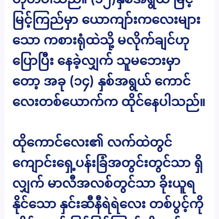
မြင့်ကြည်မှာ ယောကျာ်းကလေးများ
သော ကစားရုံထဲသို့ မလိုက်ချင်ဟု
ပြောပြီး နေခဲ့လျှက် သူမဘေးမှာ
တော့ အခု (၁၄) နှစ်အရွယ် ကောင်
လေးတစ်ယောက်က ထိုင်နေပါသည်။
ထိုကောင်လေး၏ လက်ထဲတွင်
ကျောင်းရှေ့ပန်းခြံအတွင်းတွင်သာ ရှိ
လျှက် မာလီအလစ်တွင်သာ ခိုးယူရ
နိုင်သော နှင်းဆီနီရဲရဲလေး တစ်ပွင့်ကို