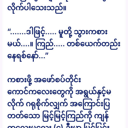
လိုက်ပါသေးသည်။
“…….ဒါဖြင့်….. မူတို့ သွားကစား
မယ်….။ ကြည်….. တစ်ယေက်တည်း
နေရစ်နော်…”
ကစားဖို့ အဖော်စပ်တိုင်း
ကောင်ကလေးတွေကို အရွယ်နှင့်မ
လိုက် ဂရုစိုက်လျှက် အကြောင်းပြ
တတ်သော မြင့်မြင့်ကြည်ကို ကျန်
ကလေးမလေး (၄) ဦးမှာ မြင်ပြင်း