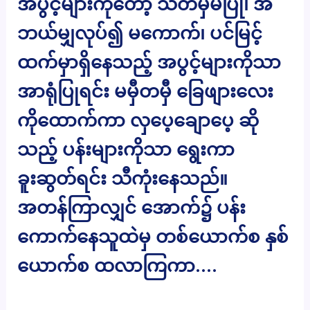
အပွင့်များကိုတော့ သတိမှမပြု၊ အ
ဘယ်မျှလုပ်၍ မကောက်၊ ပင်မြင့်
ထက်မှာရှိနေသည့် အပွင့်များကိုသာ
အာရုံပြုရင်း မမှီတမှီ ခြေဖျားလေး
ကိုထောက်ကာ လှပေ့ချောပေ့ ဆို
သည့် ပန်းများကိုသာ ရွေးကာ
ခူးဆွတ်ရင်း သီကုံးနေသည်။
အတန်ကြာလျှင် အောက်၌ ပန်း
ကောက်နေသူထဲမှ တစ်ယောက်စ နှစ်
ယောက်စ ထလာကြကာ….