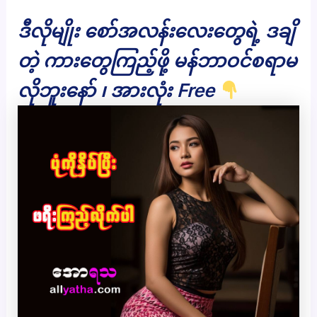
ဒီလိုမျိုး စော်အလန်းလေးတွေရဲ့ ဒချိ
တဲ့ ကားတွေကြည့်ဖို့ မန်ဘာဝင်စရာမ
လိုဘူးနော် ၊ အားလုံး Free