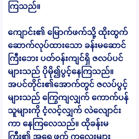
ကြသည်။
ကျောင်း၏ မြောက်ဖက်သို့ ထိုးထွက်
ဆောက်လုပ်ထားသော ခန်းမဆောင်
ကြီးဘေး ပတ်ဝန်းကျင်ရှိ ဇလပ်ပင်
များသည် ပိုမို၍ပွင့်နေကြသည်။
အပင်တိုင်း၏အောက်တွင် ဇလပ်ပွင့်
များသည် ကြွေကျလျှက် ကောက်ပန်
သူများကို ငံ့လင့်လျှက် လဲလျောင်း
ကာ နေကြလေသည်။ ထိုခန်းမ
ကြီး၏ အရှေ့ဖက် ကလေးများ