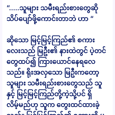
“…..သူများ သမီးရည်းစားတွေဆို
သိပ်ပျော်ဖို့ကောင်းတာဘဲ ဟာ “
ဆိုသော မြင့်မြင့်ကြည်၏ စကား
လေးသည် မြဦး၏ နားထဲတွင် ပဲ့တင်
တွေထပ်၍ ကြားယောင်နေရလေ
သည်။ ရိုးအလှသော မြဦးကတော့
သူများ သမီးရည်းစားတွေသည် သူ
နှင့် မြင့်မြင့်ကြည်တို့ကဲ့သို့ပင် ရှိ
လိမ့်မည်ဟု သူက တွေးထင်ထားခဲ့