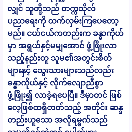
လျှင် သူတို့သည် တက္ကသိုလ်
ပညာရေးကို တက်လှမ်းကြပေတော့
မည်။ ငယ်ငယ်ကတည်းက ခန္ဓာကိုယ်
မှာ အရွယ်နှင့်မမျှအောင် ဖွံ့ဖြိုးလာ
သည့်နည်းတူ သူမ၏အတွင်းစိတ်
များနှင့် သွေးသားများသည်လည်း
ခန္ဓာကိုယ်နှင့် လိုက်လျောညီစွာ
ဖွံ့ဖြိုး၍ လာခဲ့ရပေပြီ။ ဒီမှာတင် ဖြစ်
လေ့ဖြစ်ထရှိတတ်သည့် အတိုင်း ဆန္ဒ
တည်းဟူသော အလိုရမ္မက်သည်