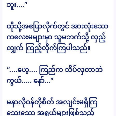
ဘူး….”
ထိုသို့အပြောလိုက်တွင် အားလုံးသော
ကလေးမများမှာ သူမဘက်သို့ လှည့်
လျှက် ကြည့်လိုက်ကြပါသည်။
“….ဟေ့…. ကြည်က သိပ်လှတာဘဲ
ကွယ်….. နော်…”
မနာလိုဝန်တိုစိတ် အလျင်းမရှိကြ
သေးသော အရွယ်များဖြစ်သည့်