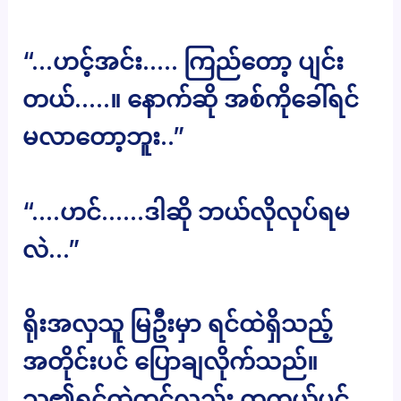
“…ဟင့်အင်း….. ကြည်တော့ ပျင်း
တယ်…..။ နောက်ဆို အစ်ကိုခေါ်ရင်
မလာတော့ဘူး..”
“….ဟင်……ဒါဆို ဘယ်လိုလုပ်ရမ
လဲ…”
ရိုးအလှသူ မြဦးမှာ ရင်ထဲရှိသည့်
အတိုင်းပင် ပြောချလိုက်သည်။
သူ၏ရင်ထဲတွင်လည်း တကယ်ပင်