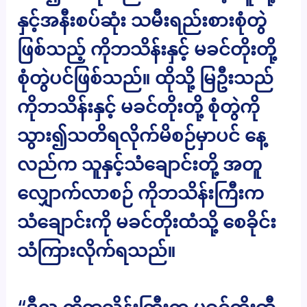
နှင့်အနီးစပ်ဆုံး သမီးရည်းစားစုံတွဲ
ဖြစ်သည့် ကိုဘသိန်းနှင့် မခင်တိုးတို့
စုံတွဲပင်ဖြစ်သည်။ ထိုသို့ မြဦးသည်
ကိုဘသိန်းနှင့် မခင်တိုးတို့ စုံတွဲကို
သွား၍သတိရလိုက်မိစဉ်မှာပင် နေ့
လည်က သူနှင့်သံချောင်းတို့ အတူ
လျှောက်လာစဉ် ကိုဘသိန်းကြီးက
သံချောင်းကို မခင်တိုးထံသို့ စေခိုင်း
သံကြားလိုက်ရသည်။