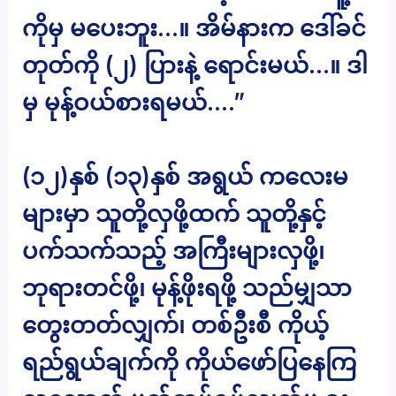
ကိုမှ မပေးဘူး…။ အိမ်နားက ဒေါ်ခင်
တုတ်ကို (၂) ပြားနဲ့ ရောင်းမယ်…။ ဒါ
မှ မုန့်ဝယ်စားရမယ်….”
(၁၂)နှစ် (၁၃)နှစ် အရွယ် ကလေးမ
များမှာ သူတို့လှဖို့ထက် သူတို့နှင့်
ပက်သက်သည့် အကြီးများလှဖို့၊
ဘုရားတင်ဖို့၊ မုန့်ဖိုးရဖို့ သည်မျှသာ
တွေးတတ်လျှက်၊ တစ်ဦးစီ ကိုယ့်
ရည်ရွယ်ချက်ကို ကိုယ်ဖော်ပြနေကြ