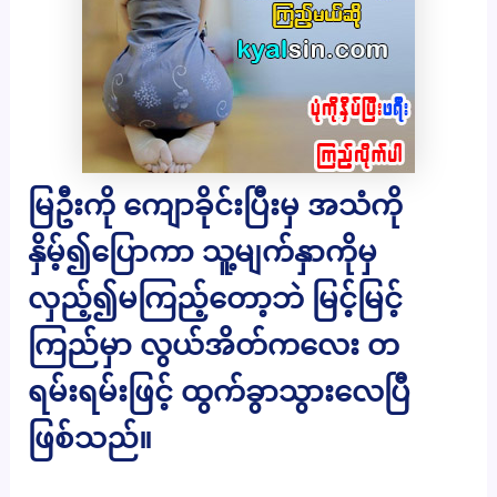
မြဦးကို ကျောခိုင်းပြီးမှ အသံကို
နှိမ့်၍ပြောကာ သူ့မျက်နှာကိုမှ
လှည့်၍မကြည့်တော့ဘဲ မြင့်မြင့်
ကြည်မှာ လွယ်အိတ်ကလေး တ
ရမ်းရမ်းဖြင့် ထွက်ခွာသွားလေပြီ
ဖြစ်သည်။