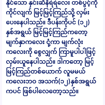
နိုင်သော နှင်းဆီနီရဲရဲလေး တစ်ပွင့်ကို
ကိုင်လျက် မြင့်မြင့်ကြည်သို့ လှမ်း
ပေးနေပါသည်။ ဒီပန်းကိုပင် (၁၂)
နှစ်အရွယ် မြင့်မြင့်ကြည်ကတော့
မျက်နှာကလေး ငုံ့ကာ မျက်လုံး
ကလေးကို စွေလျှက် ကြာမူပါပါဖြင့်
လှမ်းယူနေပါသည်။ ဒါကတော့ မြင့်
မြင့်ကြည်တစ်ယောက် လူမမယ်
ကလေးဘဝ အသက်(၁၂)နှစ်အရွယ်
ကပင် ဖြစ်ပါလေတော့သည်။