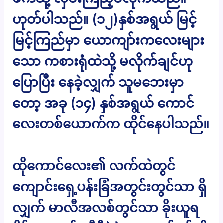
ဟုတ်ပါသည်။ (၁၂)နှစ်အရွယ် မြင့်
မြင့်ကြည်မှာ ယောကျာ်းကလေးများ
သော ကစားရုံထဲသို့ မလိုက်ချင်ဟု
ပြောပြီး နေခဲ့လျှက် သူမဘေးမှာ
တော့ အခု (၁၄) နှစ်အရွယ် ကောင်
လေးတစ်ယောက်က ထိုင်နေပါသည်။
ထိုကောင်လေး၏ လက်ထဲတွင်
ကျောင်းရှေ့ပန်းခြံအတွင်းတွင်သာ ရှိ
လျှက် မာလီအလစ်တွင်သာ ခိုးယူရ