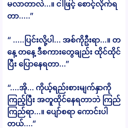
မလာတာလဲ…။ ငါဖြင့် စောင့်လိုက်ရ
တာ…..”
“ …..ပြင်းလို့ပါ… အစ်ကိုဦးရာ…။ တ
နေ့ တနေ့ ဒီစကားတွေချည်း ထိုင်ထိုင်
ပြီး ပြောနေရတာ…”
“….အို… ကိုယ့်ရည်းစားမျက်နှာကို
ကြည့်ပြီး အတူထိုင်နေရတာဘဲ ကြည်
ကြည်ရာ…။ ပျော်စရာ ကောင်းပါ
တယ်….”