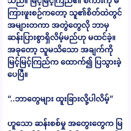
သည်။ မြင့်မြင့်ကြည်၏ စကားကို မ
ကြားဖူးစဉ်ကတော့ သူ၏စိတ်ထဲတွင်
အများတကာ အတွဲတွေလို ဘာမှ
ဆန်းပြားစွာရှိလိမ့်မည်ဟု မထင်ခဲ့။
အခုတော့ သူမသိသော အချက်ကို
မြင့်မြင့်ကြည်က ထောက်၍ ပြသွားခဲ့
ပေပြီ။
“..ဘာတွေများ ထူးခြားလို့ပါလိမ့်”
ဟူသော ဆန်းစစ်မှု အတွေးတွေက မြ