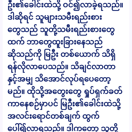
ဦး၏ခေါင်းထဲသို့ ဝင်၍လာခဲ့ရသည်။
ဒါဆိုရင် သူများသမီးရည်းစား
တွေသည် သူတို့သမီးရည်းစားတွေ
ထက် ဘာတွေထူးခြားနေသည်
ဆိုသည်ကို မြဦး တစ်ယောက် သိရှိ
ရန်လိုလာပေသည်။ သိချင်လာတာ
နှင့်အမျှ သိအောင်လုပ်ရပေတော့
မည်။ ထိုသို့အတွေးတွေ ရှုပ်ရှက်ခတ်
ကာနေစဉ်မှာပင် မြဦး၏ခေါင်းထဲသို့
အလင်းရောင်တစ်ချက် ထွက်
ပေါ်၍လာရသည်။ ဒါကတော့ သူတို့