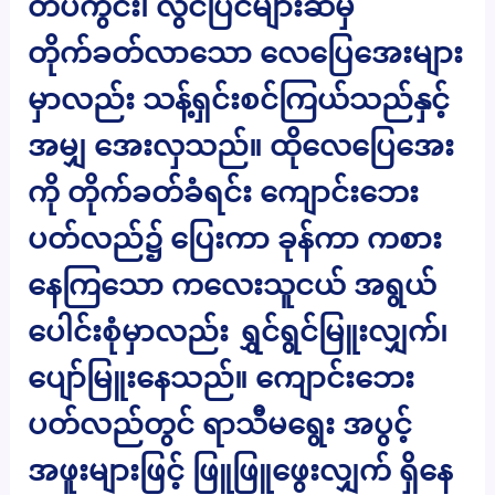
တပ်ကွင်း၊ လွင်ပြင်များဆီမှ
တိုက်ခတ်လာသော လေပြေအေးများ
မှာလည်း သန့်ရှင်းစင်ကြယ်သည်နှင့်
အမျှ အေးလှသည်။ ထိုလေပြေအေး
ကို တိုက်ခတ်ခံရင်း ကျောင်းဘေး
ပတ်လည်၌ ပြေးကာ ခုန်ကာ ကစား
နေကြသော ကလေးသူငယ် အရွယ်
ပေါင်းစုံမှာလည်း ရွှင်ရွင်မြူးလျှက်၊
ပျော်မြူးနေသည်။ ကျောင်းဘေး
ပတ်လည်တွင် ရာသီမရွေး အပွင့်
အဖူးများဖြင့် ဖြူဖြူဖွေးလျှက် ရှိနေ