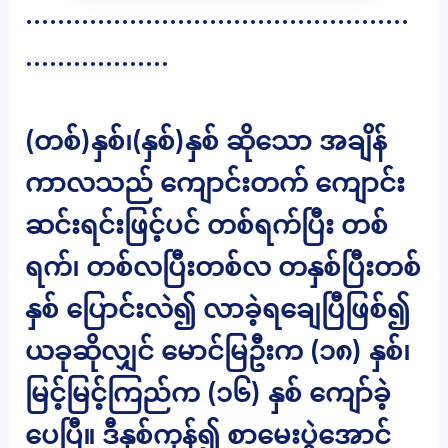
…………………………………………
………………
(တစ်)နှစ်၊(နှစ်)နှစ် ဆိုသော အချိန်
ကာလသည် ကျောင်းတက် ကျောင်း
ဆင်းရင်းဖြင့်ပင် တစ်ရက်ပြီး တစ်
ရက်၊ တစ်လပြီးတစ်လ တနှစ်ပြီးတစ်
နှစ် ပြောင်းလဲ၍ လာခဲ့ရချေပြီဖြစ်၍
ယခုဆိုလျှင် မောင်မြဦးက (၁၈) နှစ်၊
မြင့်မြင့်ကြည်က (၁၆) နှစ် ကျော်ခဲ့
ပေပြီ။ ဒီနှစ်ကုန်၍ စာမေးပွဲအောင်