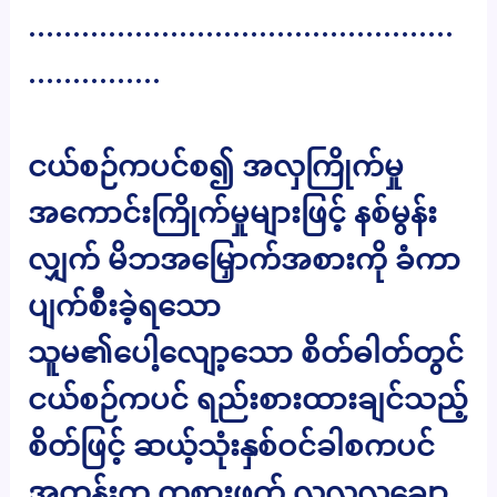
…………………………………………
……………
ငယ်စဉ်ကပင်စ၍ အလှကြိုက်မှု
အကောင်းကြိုက်မှုများဖြင့် နစ်မွန်း
လျှက် မိဘအမြှောက်အစားကို ခံကာ
ပျက်စီးခဲ့ရသော
သူမ၏ပေါ့လျော့သော စိတ်ဓါတ်တွင်
ငယ်စဉ်ကပင် ရည်းစားထားချင်သည့်
စိတ်ဖြင့် ဆယ့်သုံးနှစ်ဝင်ခါစကပင်
အတန်းတူ ကစားဖက် လူလှလူချော