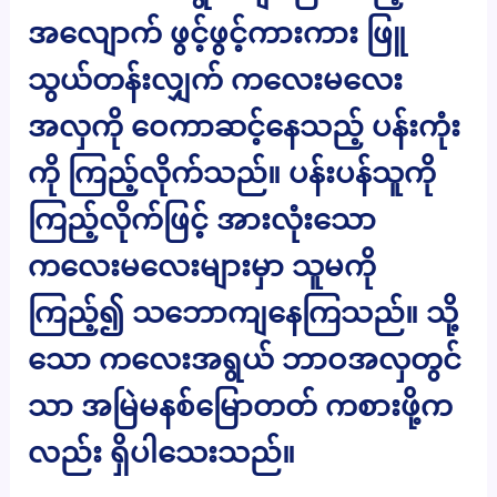
အလျောက် ဖွင့်ဖွင့်ကားကား ဖြူ
သွယ်တန်းလျှက် ကလေးမလေး
အလှကို ဝေကာဆင့်နေသည့် ပန်းကုံး
ကို ကြည့်လိုက်သည်။ ပန်းပန်သူကို
ကြည့်လိုက်ဖြင့် အားလုံးသော
ကလေးမလေးများမှာ သူမကို
ကြည့်၍ သဘောကျနေကြသည်။ သို့
သော ကလေးအရွယ် ဘာဝအလှတွင်
သာ အမြဲမနစ်မြောတတ် ကစားဖို့က
လည်း ရှိပါသေးသည်။