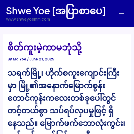
Skip
Shwe Yoe [အပြာစာပေ]
to
Mai
content
www.shweyoemm.com
Men
စိတ်ကူးမဲ့ကာမဘုံသို့
By
Mg Yoe
/
June 21, 2025
သရက်မြို့၊ ဟိုက်စကူးကျောင်းကြီး
မှာ မြို့၏အနောက်မြောက်စွန်း
တောင်ကုန်းကလေးတစ်ခုပေါ်တွင်
တင့်တယ်စွာ သပ်ရပ်လှပမှုဖြင့် ရှိ
နေသည်။ မြောက်ဖက်ဘောလုံးကွင်း၊