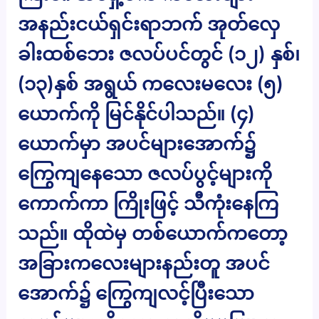
အနည်းငယ်ရှင်းရာဘက် အုတ်လှေ
ခါးထစ်ဘေး ဇလပ်ပင်တွင် (၁၂) နှစ်၊
(၁၃)နှစ် အရွယ် ကလေးမလေး (၅)
ယောက်ကို မြင်နိုင်ပါသည်။ (၄)
ယောက်မှာ အပင်များအောက်၌
ကြွေကျနေသော ဇလပ်ပွင့်များကို
ကောက်ကာ ကြိုးဖြင့် သီကုံးနေကြ
သည်။ ထိုထဲမှ တစ်ယောက်ကတော့
အခြားကလေးများနည်းတူ အပင်
အောက်၌ ကြွေကျလင့်ပြီးသော