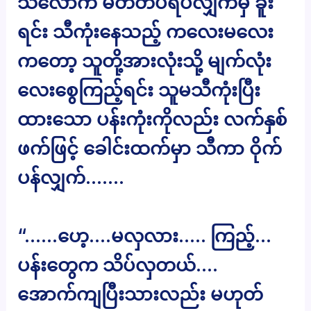
သလောက် မတ်တပ်ရပ်လျှက်မှ ခူး
ရင်း သီကုံးနေသည့် ကလေးမလေး
ကတော့ သူတို့အားလုံးသို့ မျက်လုံး
လေးစွေကြည့်ရင်း သူမသီကုံးပြီး
ထားသော ပန်းကုံးကိုလည်း လက်နှစ်
ဖက်ဖြင့် ခေါင်းထက်မှာ သီကာ ဝိုက်
ပန်လျှက်…….
“……ဟေ့….မလှလား….. ကြည့်…
ပန်းတွေက သိပ်လှတယ်….
အောက်ကျပြီးသားလည်း မဟုတ်