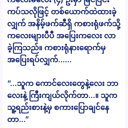
ကပ်သလိုဖြင့် တစ်ယောက်ထဲထားခဲ့
လျှက် အနိမ့်ဖက်ဆီရှိ ကစားရုံဖက်သို့
ကလေးများပီပီ အပြေးကလေး လာ
ခဲ့ကြသည်။ ကစားရုံနားရောက်မှ
အပြေးရပ်လျှက်……
“…သူက ကောင်လေးတွေနဲ့လေး ဘာ
လေးနဲ့ ကြီးကျယ်လိုက်တာ…။ သူက
သူ့ရည်းစားနဲ့မှ စကားပြောချင်နေ
တာ…”