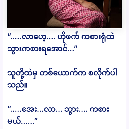
“…..လာဟေ့…. ဟိုဖက် ကစားရုံထဲ
သွားကစားရအောင်…”
သူတို့ထဲမှ တစ်ယောက်က စလိုက်ပါ
သည်။
“…..အေး…လာ… သွား…. ကစား
မယ်……”