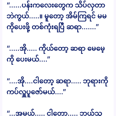
“……ပန်းကလေးတွေက သိပ်လှတာ
ဘဲကွယ်…..။ မူတော့ အိမ်ကြရင် မမ
ကိုပေးဖို့ တစ်ကုံးရပြီ ဆရာ…….”
“…..အို….. ကိုယ်တော့ ဆရာ မေမေ့
ကို ပေးမယ်….”
“….အို….ငါတော့ ဆရာ….. ဘုရားကို
ကပ်လှူပူဇော်မယ်….”
“…အမယ်….. ငါတော့….. ဘယ်သူ့