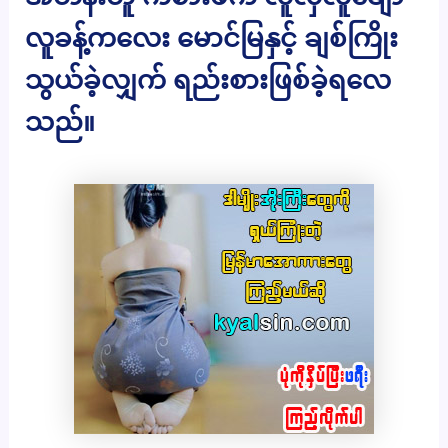
လူခန့်ကလေး မောင်မြနှင့် ချစ်ကြိုး
သွယ်ခဲ့လျှက် ရည်းစားဖြစ်ခဲ့ရလေ
သည်။