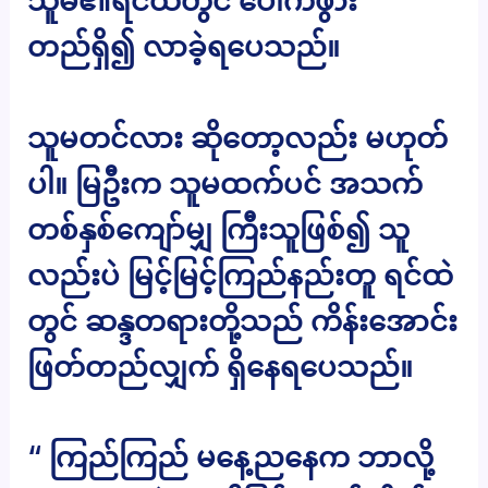
သူမ၏ရင်ထဲတွင် ပေါက်ဖွား
တည်ရှိ၍ လာခဲ့ရပေသည်။
သူမတင်လား ဆိုတော့လည်း မဟုတ်
ပါ။ မြဦးက သူမထက်ပင် အသက်
တစ်နှစ်ကျော်မျှ ကြီးသူဖြစ်၍ သူ
လည်းပဲ မြင့်မြင့်ကြည်နည်းတူ ရင်ထဲ
တွင် ဆန္ဒတရားတို့သည် ကိန်းအောင်း
ဖြတ်တည်လျှက် ရှိနေရပေသည်။
“ ကြည်ကြည် မနေ့ညနေက ဘာလို့