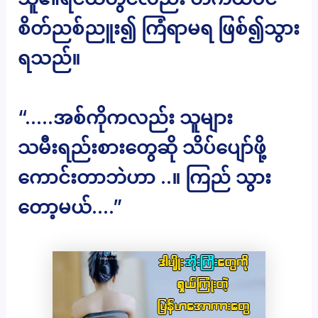
စိတ်ညစ်ညူး၍ ကြံရာမရ ဖြစ်၍သွား
ရသည်။
“…..အစ်ကိုကလည်း သူများ
သမီးရည်းစားတွေဆို သိပ်ပျော်ဖို့
ကောင်းတာဘဲဟာ ..။ ကြည် သွား
တော့မယ်….”