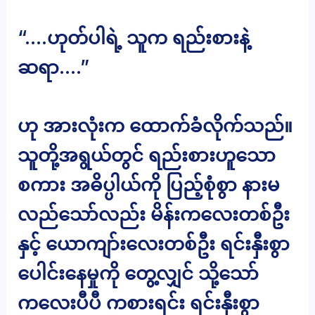
“….ဟုတ်ပါရဲ့ သူက ရည်းစားနဲ့
ဆရာ….”
ဟု အားလုံးက ထောက်ခံလိုက်သည်။
သူတို့အရွယ်တွင် ရည်းစားဟူသော
စကား အဓိပ္ပါယ်ကို ပြည့်စုံစွာ နားမ
လည်သော်လည်း မိန်းကလေးတစ်ဦး
နှင့် ယောကျာ်းလေးတစ်ဦး ရင်းနှီးစွာ
ပေါင်းနေမှုကို တွေ့လျှင် သို့သော်
ကလေးပီပီ ကစားရင်း ရင်းနှီးစွာ