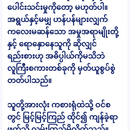
ပေါင်းသင်းမှုကိုတော့ မဟုတ်ပါ။
အရွယ်နှင့်မမျှ ဟန်ပန်များလျှက်
ကလေးမဆန်သော အမှုအရာမျိုးတို့
နှင့် ရောနှောနေသူကို ဆိုလျှင်
ရည်းစားဟု အဓိပ္ပါယ်ကိုမသိဘဲ
လူကြီးစကားတစ်ခုကို မှတ်ယူစွပ်စွဲ
တတ်ပါသည်။
သူတို့အားလုံး ကစားရုံထဲသို့ ဝင်စ
တွင် မြင့်မြင့်ကြည် ထိုင်၍ ကျန်ခဲ့ရာ
ဖက်သို့ လှမ်းကြည့်မိလိုက်သည်။