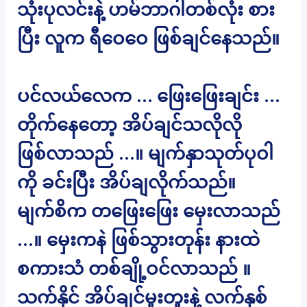
သုံးပုလင်းနဲ့ ဟမ်ဘာဂါတစ်လုံး စား
ပြီး လူက ရီဝေဝေ ဖြစ်ချင်နေသည်။
ပင်လယ်လေက … ဖြေးဖြေးချင်း …
တိုက်နေတော့ အိပ်ချင်သလိုလို
ဖြစ်လာသည် …။ မျက်နှာသုတ်ပုဝါ
ကို ခင်းပြီး အိပ်ချလိုက်သည်။
မျက်စိက တဖြေးဖြေး မှေးလာသည်
…။ မှေးကနဲ ဖြစ်သွားတုန်း နားထဲ
စကားသံ တစ်ချို့ဝင်လာသည် ။
သက်နိုင် အိပ်ချင်မူးတူးနဲ့ လက်နှစ်