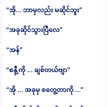
“အို… ဘာမှလည်း မဆိုင်ဘူး”
“အခုဆိုင်သွားပြီလေ”
“အန်”
“စန္ဒီ့ကို … ချစ်တယ်ဗျာ”
“အို … အခုမှ စတွေ့တာကို …”