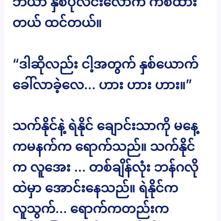
ဘီယာ နှစ်ပုလင်းလောက် ကစ်ထား
တယ် ထင်တယ်။
“ဒါဆိုလည်း ငါ့အတွက် နှစ်ယောက်
ခေါ်လာခဲ့လေ… ဟား ဟား ဟား။”
သက်နိုင်နဲ့ ရဲနိုင် ချောင်းသာကို မနေ့
ကမနက်က ရောက်သည်။ သက်နိုင်
က လူအေး … တစ်ချိန်လုံး ဘန်ဂလို
ထဲမှာ အောင်းနေသည်။ ရဲနိုင်က
လူသွက်… ရောက်ကတည်းက