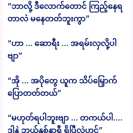
“ဘာလို့ ဒီလောက်တောင် ကြည့်နေရ
တာလဲ မနေတတ်ဘူးကွာ”
“ဟာ … ဆောရီး … အရမ်းလှလို့ပါ
ဗျာ”
“အို … အပိုတွေ ယူက သိပ်မြှောက်
ပြောတတ်တယ်”
“မဟုတ်ရပါဘူးဗျာ … တကယ်ပါ….
ဒါနဲ့ ဘယ်နှစ်နာရီ ရှိပြီလဲဟင်”