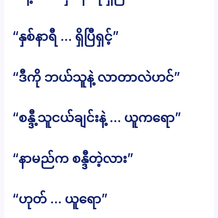
“နှစ်နာရီ … ရှိပြီရှင့်”
“ဒီကို ဘယ်သူနဲ့ လာတာလဲဟင်”
“စန္ဒီ့သူငယ်ချင်းနဲ့ … ယူကရော”
“နာမည်က စန္ဒီတဲ့လား”
“ဟုတ် … ယူရော”