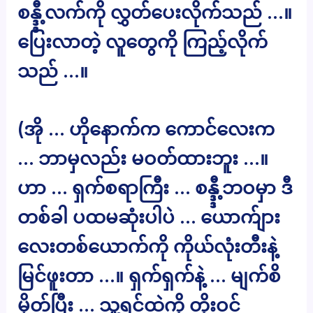
စန္ဒ္ဒီ့လက်ကို လွှတ်ပေးလိုက်သည် …။
ပြေးလာတဲ့ လူတွေကို ကြည့်လိုက်
သည် …။
(အို … ဟိုနောက်က ကောင်လေးက
… ဘာမှလည်း မဝတ်ထားဘူး …။
ဟာ … ရှက်စရာကြီး … စန္ဒ္ဒီ့ဘဝမှာ ဒီ
တစ်ခါ ပထမဆုံးပါပဲ … ယောက်ျား
လေးတစ်ယောက်ကို ကိုယ်လုံးတီးနဲ့
မြင်ဖူးတာ …။ ရှက်ရှက်နဲ့ … မျက်စိ
မှိတ်ပြီး … သူ့ရင်ထဲကို တိုးဝင်