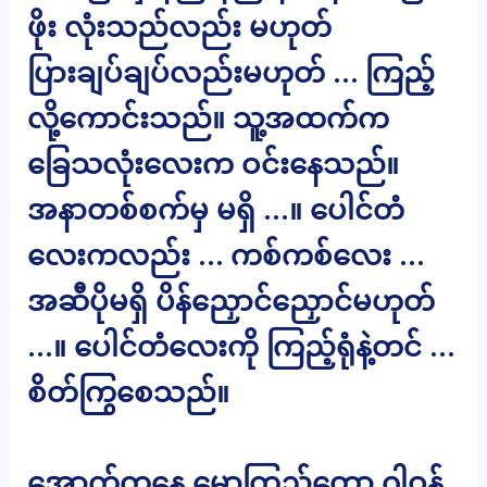
ဖိုး လုံးသည်လည်း မဟုတ်
ပြားချပ်ချပ်လည်းမဟုတ် … ကြည့်
လို့ကောင်းသည်။ သူ့အထက်က
ခြေသလုံးလေးက ဝင်းနေသည်။
အနာတစ်စက်မှ မရှိ …။ ပေါင်တံ
လေးကလည်း … ကစ်ကစ်လေး …
အဆီပိုမရှိ ပိန်ညှောင်ညှောင်မဟုတ်
…။ ပေါင်တံလေးကို ကြည့်ရုံနဲ့တင် …
စိတ်ကြွစေသည်။
အောက်ကနေ မော့ကြည့်တော့ ဂါဝန်