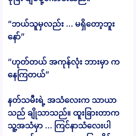
“ဘယ်သူမှလည်း … မရှိတော့ဘူး
နော်”
“ဟုတ်တယ် အကုန်လုံး ဘားမှာ က
နေကြတယ်”
နတ်သမီးရဲ့ အသံလေးက သာယာ
သည် ချိုသာသည်။ ထူးခြားတာက
သူ့အသံမှာ … ကြင်နာသံလေးပါ