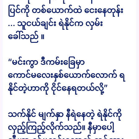
ပြင်ကို တစ်ယောက်ထဲ ငေးနေတုန်း
… သူငယ်ချင်း ရဲနိုင်က လှမ်း
ခေါ်သည် ။
“မင်းကွာ ဒီကမ်းခြေမှာ
ကောင်မလေးနှစ်ယောက်လောက် ရ
နိုင်တဲ့ဟာကို ငိုင်နေရတယ်လို့”
သက်နိုင် မျက်နှာ နီရဲနေတဲ့ ရဲနိုင်ကို
လှည့်ကြည့်လိုက်သည်။ နီမှာပေါ့