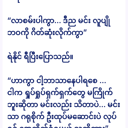
“လာစမ်းပါကွာ… ဒီည မင်း လူပျို
ဘဝကို ဂိတ်ဆုံးလိုက်ကွာ”
ရဲနိုင် ရီပြီးပြောသည်။
“ဟာကွာ ငါ့ဘာသာနေပါရစေ …
ငါက ရှုပ်ရှုပ်ရှက်ရှက်တွေ မကြိုက်
ဘူးဆိုတာ မင်းလည်း သိတာပဲ… မင်း
သာ ဂရုစိုက် ဦးထုပ်မဆောင်းပဲ လုပ်