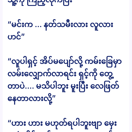
“မင်းက … နတ်သမီးလား လူလား
ဟင်”
“လူပါရှင့် အိပ်မပျော်လို့ ကမ်းခြေမှာ
လမ်းလျှောက်လာရင်း ရှင့်ကို တွေ့
တာပဲ…. မသိပါဘူး မူးပြီး လေဖြတ်
နေတာလားလို့”
“ဟား ဟား မဟုတ်ရပါဘူးဗျာ မှေး