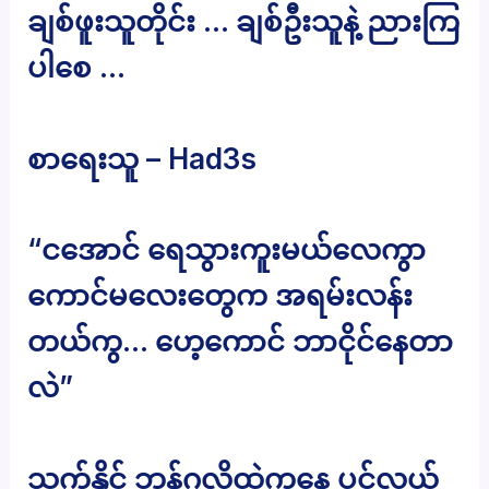
ချစ်ဖူးသူတိုင်း … ချစ်ဦးသူနဲ့ ညားကြ
ပါစေ …
စာရေးသူ – Had3s
“ငအောင် ရေသွားကူးမယ်လေကွာ
ကောင်မလေးတွေက အရမ်းလန်း
တယ်ကွ… ဟေ့ကောင် ဘာငိုင်နေတာ
လဲ”
သက်နိုင် ဘန်ဂလိုထဲကနေ ပင်လယ်