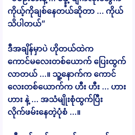
ကိုယ့်ကိုချစ်နေတယ်ဆိုတာ … ကိုယ်
သိပါတယ်”
ဒီအချိန်မှာပဲ ဟိုတယ်ထဲက
ကောင်မလေးတစ်ယောက် ပြေးထွက်
လာတယ် …။ သူ့နောက်က ကောင်
လေးတစ်ယောက်က ဟီး ဟီး … ဟား
ဟား နဲ့ … အသံမျိုးစုံထွက်ပြီး
လိုက်ဖမ်းနေတဲ့ပုံစံ …။