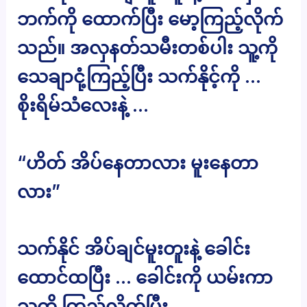
ဘက်ကို ထောက်ပြီး မော့ကြည့်လိုက်
သည်။ အလှနတ်သမီးတစ်ပါး သူ့ကို
သေချာငုံ့ကြည့်ပြီး သက်နိုင့်ကို …
စိုးရိမ်သံလေးနဲ့ …
“ဟိတ် အိပ်နေတာလား မူးနေတာ
လား”
သက်နိုင် အိပ်ချင်မူးတူးနဲ့ ခေါင်း
ထောင်ထပြီး … ခေါင်းကို ယမ်းကာ
သူ့ကို ကြည့်လိုက်ပြီး