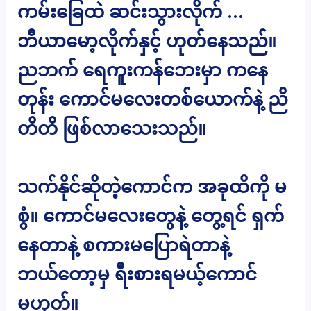
ကမ်းခြေထဲ ဆင်းသွားလိုက် …
ဘီယာမော့လိုက်နှင့် ဟုတ်နေသည်။
ညဘက် ရေကူးကန်ဘေးမှာ ကနေ
တုန်း ကောင်မလေးတစ်ယောက်နဲ့ ညိ
တိတိ ဖြစ်လာသေးသည်။
သက်နိုင်ဆိုတဲ့ကောင်က အခုထိကို မ
စွံ။ ကောင်မလေးတွေနဲ့ တွေ့ရင် ရှက်
နေတာနဲ့ စကားမပြောရဲတာနဲ့
ဘယ်တော့မှ ရီးစားရမယ့်ကောင်
မဟုတ်။