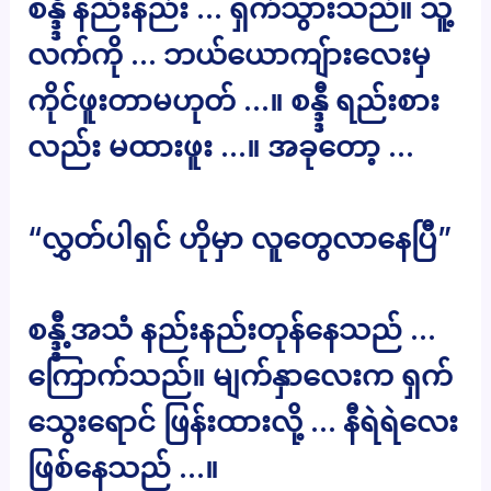
စန္ဒ္ဒီ နည်းနည်း … ရှက်သွားသည်။ သူ့
လက်ကို … ဘယ်ယောကျ်ားလေးမှ
ကိုင်ဖူးတာမဟုတ် …။ စန္ဒ္ဒီ ရည်းစား
လည်း မထားဖူး …။ အခုတော့ …
“လွှတ်ပါရှင် ဟိုမှာ လူတွေလာနေပြီ”
စန္ဒ္ဒီ့အသံ နည်းနည်းတုန်နေသည် …
ကြောက်သည်။ မျက်နှာလေးက ရှက်
သွေးရောင် ဖြန်းထားလို့ … နီရဲရဲလေး
ဖြစ်နေသည် …။