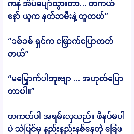
ကနဲ အိပ်ပျော်သွားတာ… တကယ်
နော် ယူက နတ်သမီးနဲ့ တူတယ်”
“ခစ်ခစ် ရှင်က မြှောက်ပြောတတ်
တယ်”
“မမြှောက်ပါဘူးဗျာ … အဟုတ်ပြော
တာပါ။”
တကယ်ပါ အရမ်းလှသည်။ ဖိနပ်မပါ
ပဲ သဲပြင်မှ နည်းနည်းနစ်နေတဲ့ ခြေဖ