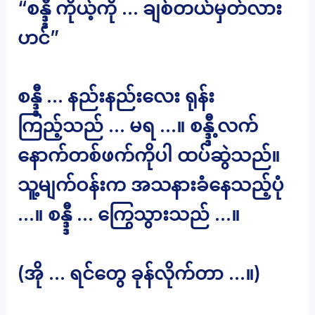
“စန္ဒ္ဒီ ကိုယ့်ကို … ချစ်တယ်မှတ်လား
ဟင်”
စန္ဒ္ဒီ … နည်းနည်းလေး ရုန်း
ကြည့်သည် … မရ …။ စန္ဒ္ဒီ့လက်
နောက်တစ်ဖက်ကိုပါ ထပ်ဆွဲသည်။
သူ့မျက်ဝန်းက အသနားခံနေသည့်ပုံ
…။ စန္ဒ္ဒီ … ကြွေသွားသည် …။
(အို … ရင်တွေ ခုန်လိုက်တာ …။)