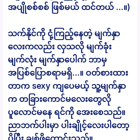
အပျိုစစ်စစ် ဖြစ်မယ် ထင်တယ် …။)
သက်နိုင်ကို ငုံ့ကြည့်နေတဲ့ မျက်နှာ
လေးကလည်း လှသလို မျက်ခုံး
မျက်လုံး မျက်နှာပေါက် ဘာမှ
အပြစ်ပြောစရာမရှိ…။ ဝတ်စားထား
တာက sexy ကျပေမယ့် သူ့မျက်နှာ
က တခြားကောင်မလေးတွေလို
ပူလောင်မနေ ရင်ကို အေးစေသည်။
ညာဘက်ပါးမှာ ပါးချိုင့်လေးပါတော့
ပိုပြီး ချစ်ဖို့ကောင်းသည်။