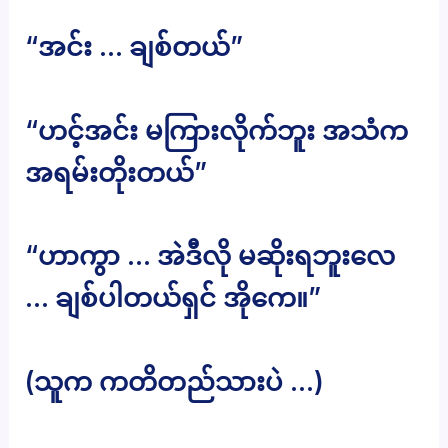
“အင်း … ချစ်တယ်”
“ဟင့်အင်း မကြားလိုက်ဘူး အသံက
အရမ်းတိုးတယ်”
“ဟာကွာ … အဲဒီလို မဆိုးရဘူးလေ
… ချစ်ပါတယ်ရှင် အိုကေ။”
(သူက ကတိတည်သားပဲ …)