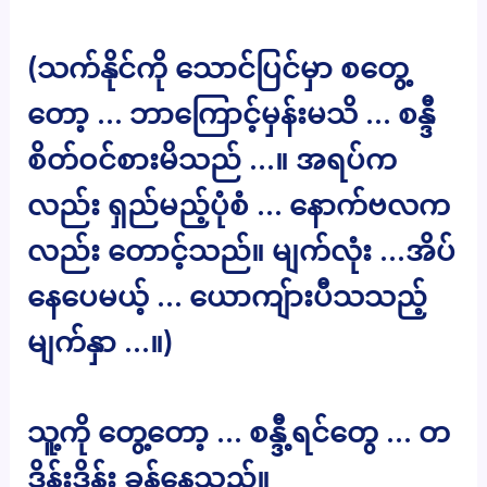
(သက်နိုင်ကို သောင်ပြင်မှာ စတွေ့
တော့ … ဘာကြောင့်မှန်းမသိ … စန္ဒီ
စိတ်ဝင်စားမိသည် …။ အရပ်က
လည်း ရှည်မည့်ပုံစံ … နောက်ဗလက
လည်း တောင့်သည်။ မျက်လုံး …အိပ်
နေပေမယ့် … ယောကျ်ားပီသသည့်
မျက်နှာ …။)
သူ့ကို တွေ့တော့ … စန္ဒီ့ရင်တွေ … တ
ဒိန်းဒိန်း ခုန်နေသည်။