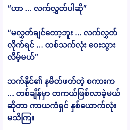
“ဟာ … လက်လွှတ်ပါဆို”
“မလွှတ်ချင်တော့ဘူး … လက်လွှတ်
လိုက်ရင် … တစ်သက်လုံး ဝေးသွား
လိမ့်မယ်”
သက်နိုင်၏ နမိတ်ဖတ်တဲ့ စကားက
… တစ်ချိန်မှာ တကယ်ဖြစ်လာခဲ့မယ်
ဆိုတာ ကာယကံရှင် နှစ်ယောက်လုံး
မသိကြ။