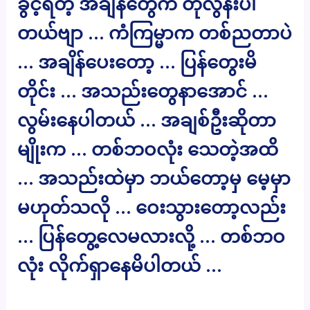
ခွင့်ရတဲ့ အချိန်တွေက တိုလွန်းပါ
တယ်ဗျာ … ကံကြမ္မာက တစ်ညတာပဲ
… အချိန်ပေးတော့ … ပြန်တွေးမိ
တိုင်း … အသည်းတွေနာအောင် …
လွမ်းနေပါတယ် … အချစ်ဦးဆိုတာ
မျိုးက … တစ်ဘဝလုံး သေတဲ့အထိ
… အသည်းထဲမှာ ဘယ်တော့မှ မေ့မှာ
မဟုတ်သလို … ဝေးသွားတော့လည်း
… ပြန်တွေ့လေမလားလို့ … တစ်ဘဝ
လုံး လိုက်ရှာနေမိပါတယ် …