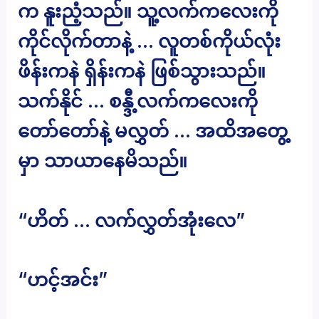
က နူးညံ့သည်။ သူ့လက်ကလေးကို
ကိုင်လိုက်တာနဲ့ … လူတစ်ကိုယ်လုံး
ဖိန်းကနဲ ရှိန်းကနဲ ဖြစ်သွားသည်။
သက်နိုင် … စန္ဒီ့လက်ကလေးကို
တော်တော်နဲ့ မလွှတ် … အထိအတွေ့
မှာ သာယာနေမိသည်။
“ဟိတ် … လက်လွှတ်အုံးလေ”
“ဟင့်အင်း”