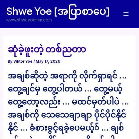
Skip
Shwe Yoe [အပြာစာပေ]
to
Mai
content
www.shweyoemm.com
Men
ဆုံခဲ့ဖူးတဲ့ တစ်ညတာ
By
Viktor Yoe
/
May 17, 2026
အချစ်ဆိုတဲ့ အရာကို လိုက်ရှာရင် …
တွေ့ချင်မှ တွေ့ပါတယ် … တွေ့မယ့်
တွေ့တော့လည်း … မထင်မှတ်ပါပဲ …
အချစ်ကို သေသေချာချာ ပိုင်ပိုင်နိုင်
နိုင် … ခံစားခွင့်ရခဲ့ပေမယ့်် … ချစ်