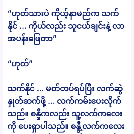
“ဟုတ်သားပဲ ကိုယ့်နာမည်က သက်
နိုင် … ကိုယ်လည်း သူငယ်ချင်းနဲ့ လာ
အပန်းဖြေတာ”
“ဟုတ်”
သက်နိုင် … မတ်တပ်ရပ်ပြီး လက်ဆွဲ
နှုတ်ဆက်ဖို့ … လက်ကမ်းပေးလိုက်
သည်။ စန္ဒီကလည်း သူ့လက်ကလေး
ကို ပေးရှာပါသည်။ စန္ဒီ့လက်ကလေး