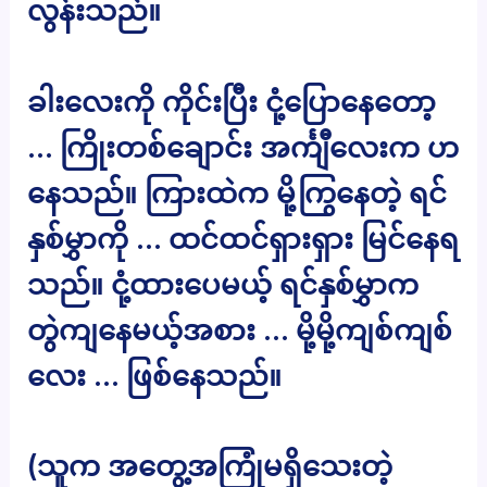
လွန်းသည်။
ခါးလေးကို ကိုင်းပြီး ငုံ့ပြောနေတော့
… ကြိုးတစ်ချောင်း အင်္ကျီလေးက ဟ
နေသည်။ ကြားထဲက မို့ကြွနေတဲ့ ရင်
နှစ်မွှာကို … ထင်ထင်ရှားရှား မြင်နေရ
သည်။ ငုံ့ထားပေမယ့် ရင်နှစ်မွှာက
တွဲကျနေမယ့်အစား … မို့မို့ကျစ်ကျစ်
လေး … ဖြစ်နေသည်။
(သူက အတွေ့အကြုံမရှိသေးတဲ့