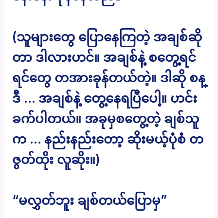
(သူများတွေ ပြောနေကြတဲ့ အချစ်ဆို
တာ ဒါလားဟင်။ အချစ်နဲ့ စတွေ့ရင်
ရင်တွေ တအားခုန်တယ်တဲ့။ ဒါဆို စန္
ဒီ … အချစ်နဲ့ တွေ့နေရပြီပေါ့။ ဟင်း
ခက်ပါတယ်။ အခုမှစတွေ့တဲ့ ချစ်သူ
က … နည်းနည်းတော့ ဆိုးမယ့်ပုံစံ တ
ဇွတ်ထိုး လူဆိုး။)
“မလွှတ်ဘူး ချစ်တယ်ပြောမှ”