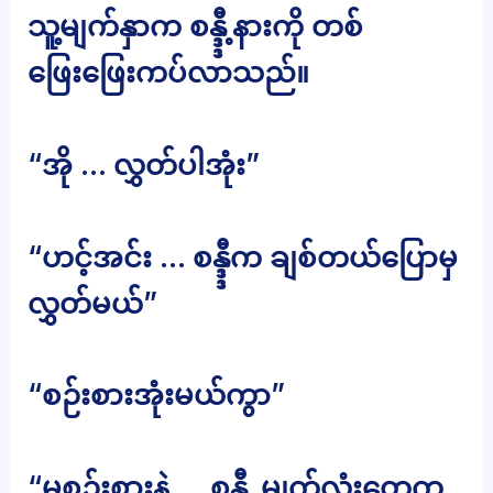
သူ့မျက်နှာက စန္ဒ္ဒီ့နားကို တစ်
ဖြေးဖြေးကပ်လာသည်။
“အို … လွှတ်ပါအုံး”
“ဟင့်အင်း … စန္ဒ္ဒီက ချစ်တယ်ပြောမှ
လွှတ်မယ်”
“စဉ်းစားအုံးမယ်ကွာ”
“မစဉ်းစားနဲ့ … စန္ဒ္ဒီ့ မျက်လုံးတွေက