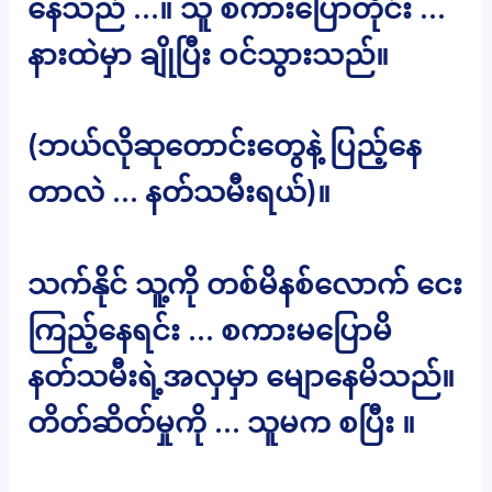
နေသည် …။ သူ စကားပြောတိုင်း …
နားထဲမှာ ချိုပြီး ဝင်သွားသည်။
(ဘယ်လိုဆုတောင်းတွေနဲ့ ပြည့်နေ
တာလဲ … နတ်သမီးရယ်)။
သက်နိုင် သူ့ကို တစ်မိနစ်လောက် ငေး
ကြည့်နေရင်း … စကားမပြောမိ
နတ်သမီးရဲ့အလှမှာ မျောနေမိသည်။
တိတ်ဆိတ်မှုကို … သူမက စပြီး ။