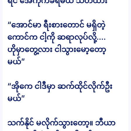
ရင် အေကိုက်ခံရမယ် သတိထား”
“အောင်မာ ရီးစားတောင် မရှိတဲ့
ကောင်က ငါ့ကို ဆရာလုပ်လို့….
ဟိုမှာတွေ့လား ငါသွားမော့တော့
မယ်”
“အိုကေ ငါဒီမှာ ဆက်ထိုင်လိုက်ဦး
မယ်”
သက်နိုင် မလိုက်သွားတော့။ ဘီယာ