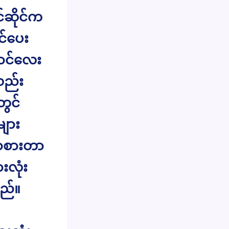
်ဆိုင်က
င်ပေး
ာင်လေး
လည်း
တွင်
ျား
တာစားတာ
လုံး
သည်။