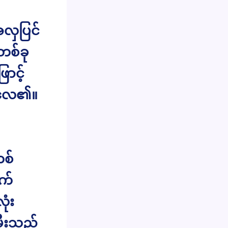
အလှပြင်
တစ်ခု
ောင့်
နေလေ၏။
တစ်
က်
ုံး
မီးသည်