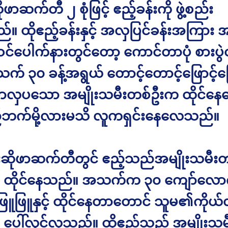
ဖာဆက်တီ ၂ စုံဖြင့် ဧည့်ခန်းကို ဖွဲ့စည်း
။ ထိုဧည့်ခန်းနှင့် အလှပြင်ခန်းအကြား 
့ ဝင်ပေါက်နားတွင်တော့ ကောင်တာပုံ စားပွဲ
သက် ၃၀ ခန့်အရွယ် တောင့်တောင့်ဖြောင့်ဖြ
ောလှပသော အမျိုးသမီးတစ်ဦးက ထိုင်
်ဘက်မို့လားမသိ လူကရှင်းနေလေသည်။
်းဆိုဖာဆက်တီတွင် ဧည့်သည်အမျိုးသမီး
 ထိုင်နေသည်။ အသက်က ၃၀ ကျော်လော
ူဖြူနှင့် ထိုင်နေတာတောင် သူမ၏ကိုယ်လ
ေါ်လွင်လှသည်။ ထိုဧည့်သည် အမျိုးသ