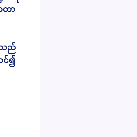
လာတာ
းသည်
ဝင်၍