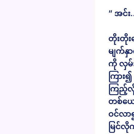
“ အင်း
တိုးတို
မျက်နှာ
ကို လှ
ကြား၍ 
ကြည့်လ
တစ်ယော
ဝင်လာ၍
မြင်လိ