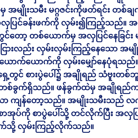
ှ အမျိုးသမီး မဂ္ဂဇင်းကိုဖတ်ရင်း တစ်ခ
လှပြင်ခန်းဖက်ကို လှမ်း၍ကြည့်သည်။ အ
တွင်တော့ တစ်ယောက်မှ အလှပြင်နေခြင်း မ
ာ်ငြားလည်း လှမ်းလှမ်းကြည့်နေသော အမျိ
ောက်ယောက်ကို လှမ်းမျှော်နေပုံရသည်
့တွင် စားပွဲပေါ်၌ အချိုရည် သံဗူးတစ်ဘူးန
်တစ်ခွက်ရှိသည်။ ဖန်ခွက်ထဲမှ အချိုရည်က
သာ ကျန်တော့သည်။ အမျိုးသမီးသည် လက
စာအုပ်ကို စာပွဲပေါ်သို့ တင်လိုက်ပြီး အလှပြ
်သို့ လှမ်းကြည့်လိုက်သည်။