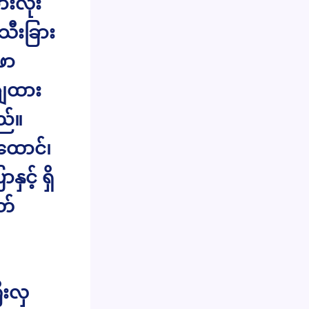
ားလုံး
သီးခြား
ုဖာ
းချထား
ည်။
ထောင်၊
ှင့် ရှိ
တ်
ီးလှ