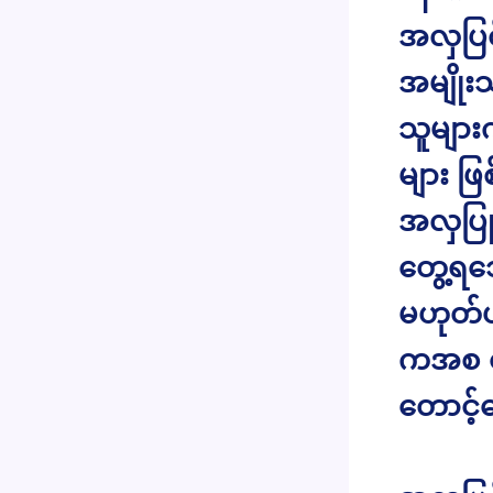
အလှပြင
အမျိုး
သူမျာ
များ ဖ
အလှပြုပ
တွေ့ရသ
မဟုတ်ပ
ကအစ ယ
တောင့်တ