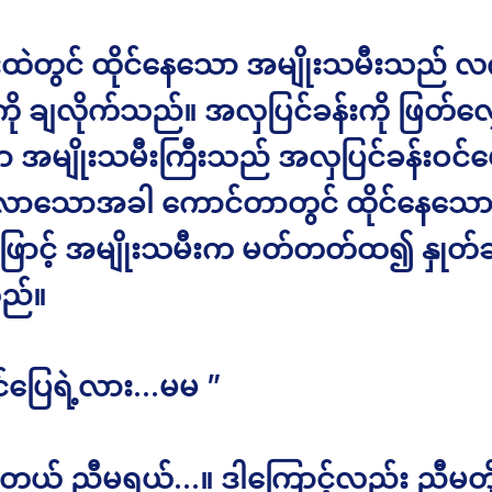
်းထဲတွင် ထိုင်နေသော အမျိုးသမီးသည် လ
ကို ချလိုက်သည်။ အလှပြင်ခန်းကို ဖြတ်လျ
အမျိုးသမီးကြီးသည် အလှပြင်ခန်းဝင်ပေ
လာသောအခါ ကောင်တာတွင် ထိုင်နေသော
်ဖြောင့် အမျိုးသမီးက မတ်တတ်ထ၍ နှုတ
ည်။
်ပြေရဲ့လား…မမ ”
ါတယ် ညီမရယ်…။ ဒါကြောင့်လည်း ညီမတို့