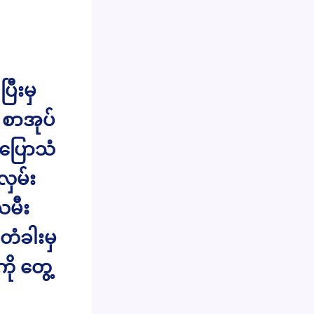
ြီးမှ
ှ စာအုပ်
းပြောသံ
လှမ်း
သမီး
တံခါးမှ
ု တွေ့