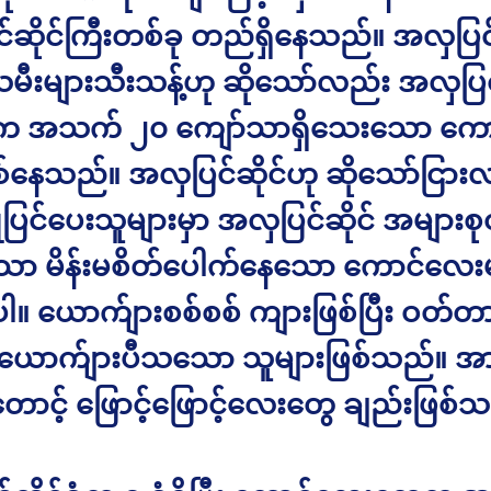
်ဆိုင်ကြီးတစ်ခု တည်ရှိနေသည်။ အလှပြင
သမီးများသီးသန့်ဟု ဆိုသော်လည်း အလှပြ
းက အသက် ၂၀ ကျော်သာရှိသေးသော ကေ
ြစ်နေသည်။ အလှပြင်ဆိုင်ဟု ဆိုသော်ငြား
ြင်ပေးသူများမှာ အလှပြင်ဆိုင် အများစု
ော မိန်းမစိတ်ပေါက်နေသော ကောင်လေးမ
ါ။ ယောက်ျားစစ်စစ် ကျားဖြစ်ပြီး ဝတ်
ောက်ျားပီသသော သူများဖြစ်သည်။ အား
ောင့် ဖြောင့်ဖြောင့်လေးတွေ ချည်းဖြစ်