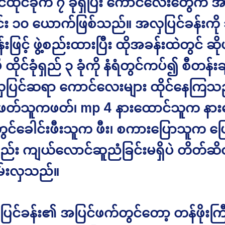
ထိုင်ခုံက ၇ ခုံရှိပြီး ကောင်လေးတွေက အ
င်း ၁၀ ယောက်ဖြစ်သည်။ အလှပြင်ခန်းကို 
န်းဖြင့် ဖွဲ့စည်းထားပြီး ထိုအခန်းထဲတွင် ဆိ
ီ ထိုင်ခုံရှည် ၃ ခုံကို နံရံတွင်ကပ်၍ စီတန်
လှပြင်ဆရာ ကောင်လေးများ ထိုင်နေကြသ
ဖတ်သူကဖတ်၊ mp 4 နားထောင်သူက နား
့တွင်ခေါင်းဖီးသူက ဖီး၊ စကားပြောသူက ပြောန
်း ကျယ်လောင်ဆူညံခြင်းမရှိပဲ တိတ်ဆိ
မ်းလှသည်။
ပြင်ခန်း၏ အပြင်ဖက်တွင်တော့ တန်ဖိုးကြ