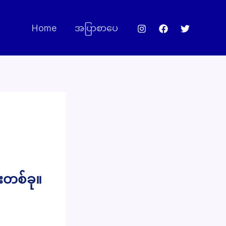
Home
အပြာစာပေ
ီးတစ်ခု။