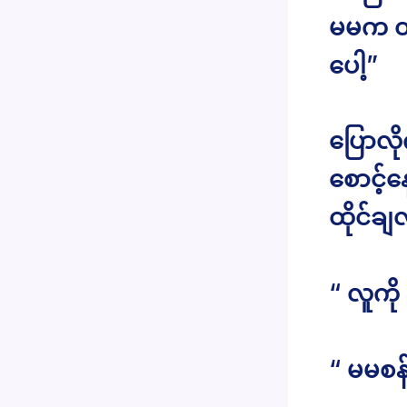
မမက တ
ပေါ့”
ပြောလိ
စောင့်
ထိုင်ခ
“ လူကို
“ မမစန