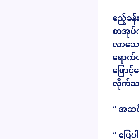
ဧည့်ခန
စာအုပ်
လာသော 
ရောက်
ဖြောင့
လိုက်သ
“ အဆင
“ ပြေပ