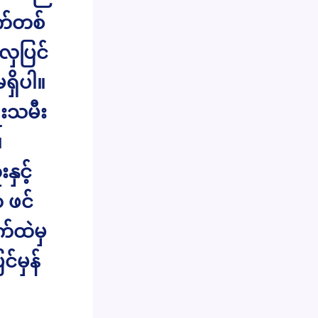
ျက်တစ်
လှပြင်
ရှိပါ။
ုးသမီး
။
ှင့်
 ဖင်
်ထဲမှ
င်မှန်