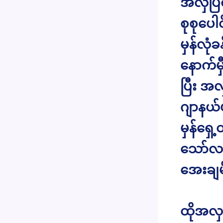
အလှပြင်
စုစုပေါ
မှန်လုံခ
နောက်မှ
ပြီး အ
ဂျာနယ်
မှန်ရှေ
သော်လည
အေးချ
ထိုအလှ