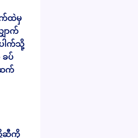
က်ထဲမှ
ှောက်
ါက်သို့
 ခပ်
်ဆက်
ဆီကို