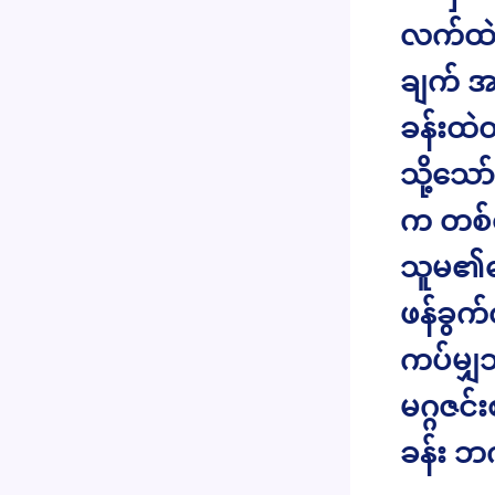
လက်ထဲမ
ချက် အ
ခန်းထဲ
သို့သေ
က တစ်ယ
သူမ၏ရှေ
ဖန်ခွက
ကပ်မျှ
မဂ္ဂဇင်း
ခန်း ဘက