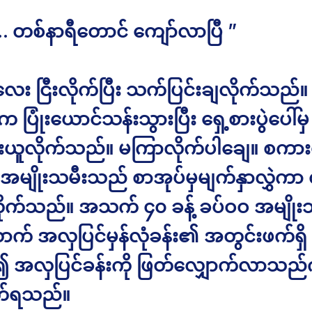
… တစ်နာရီတောင် ကျော်လာပြီ ”
းလေး ငြီးလိုက်ပြီး သက်ပြင်းချလိုက်သည်။ ပ
က ပြုံးယောင်သန်းသွားပြီး ရှေ့စားပွဲပေါ်မ
မ်းယူလိုက်သည်။ မကြာလိုက်ပါချေ။ စကာ
အမျိုးသမီးသည် စာအုပ်မှမျက်နှာလွှဲကာ 
ိုက်သည်။ အသက် ၄၀ ခန့် ခပ်ဝဝ အမျိုး
က် အလှပြင်မှန်လုံခန်း၏ အတွင်းဖက်ရှိ 
 အလှပြင်ခန်းကို ဖြတ်လျှောက်လာသည်ကိ
ုက်ရသည်။