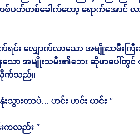
စ်ပတ်တစ်ခေါက်တော့ ရောက်အောင် 
ုက်ရင်း လျှောက်လာသော အမျိုးသမီးကြီ
နေသော အမျိုးသမီး၏ဘေး ဆိုဖာပေါ်တွင် 
ျလိုက်သည်။
 နုံးသွားတာပဲ… ဟင်း ဟင်း ဟင်း ”
်းကလည်း ”