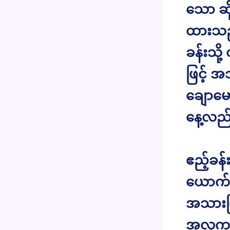
သော ဆို
ထားသည်
ခန်းသို
ဖြင့် အ
ချောမ
နေ့လည
ဧည့်ခန
ယောက်
အသားဖြ
အလှက ပ