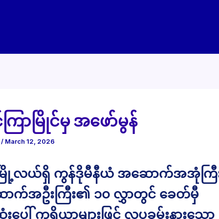
ြာမြိုင်မှ အဖော်မွန်
e
/
March 12, 2026
မြို့လယ်ရှိ ကွန်ဒိုမီနီယံ အဆောက်အအုံကြ
ာက်အဦးကြီး၏ ၁၀ လွှာတွင် ခေတ်မှီ
ုံးပေါ် ကရိယာများဖြင့် လှပခမ်းနားသော