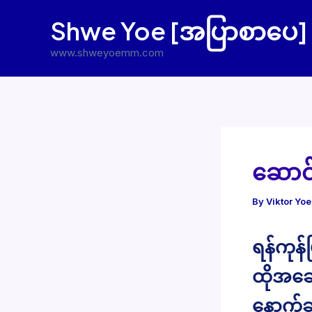
Skip
Shwe Yoe [အပြာစာပေ]
to
content
www.shweyoemm.com
ဆောင်က
By
Viktor Yo
ရန်ကုန်
ထိုအဆေ
နောက်ဆ