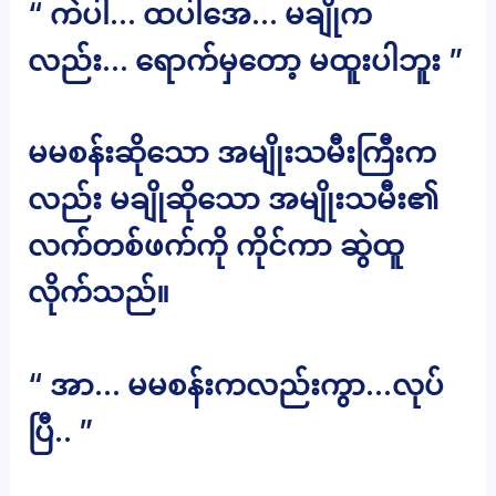
“ ကဲပါ… ထပါအေ… မချိုက
လည်း… ရောက်မှတော့ မထူးပါဘူး ”
မမစန်းဆိုသော အမျိုးသမီးကြီးက
လည်း မချိုဆိုသော အမျိုးသမီး၏
လက်တစ်ဖက်ကို ကိုင်ကာ ဆွဲထူ
လိုက်သည်။
“ အာ… မမစန်းကလည်းကွာ…လုပ်
ပြီ.. ”