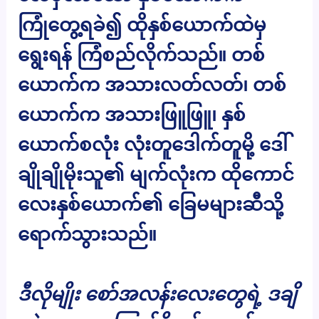
ကြုံတွေ့ရခဲ၍ ထိုနှစ်ယောက်ထဲမှ
ရွေးရန် ကြံစည်လိုက်သည်။ တစ်
ယောက်က အသားလတ်လတ်၊ တစ်
ယောက်က အသားဖြူဖြူ၊ နှစ်
ယောက်စလုံး လုံးတူဒေါက်တူမို့ ဒေါ်
ချိုချိုမိုးသူ၏ မျက်လုံးက ထိုကောင်
လေးနှစ်ယောက်၏ ခြေမများဆီသို့
ရောက်သွားသည်။
ဒီလိုမျိုး စော်အလန်းလေးတွေရဲ့ ဒချိ