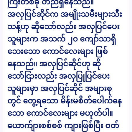
ကြီးတစ်ခု တည်ရှိနေသည်။
အလှပြင်ဆိုင်က အမျိုးသမီးများသီး
သန့်ဟု ဆိုသော်လည်း အလှပြင်ပေး
သူများက အသက် ၂၀ ကျော်သာရှိ
သေးသော ကောင်လေးများ ဖြစ်
နေသည်။ အလှပြင်ဆိုင်ဟု ဆို
သော်ငြားလည်း အလှပြုပြင်ပေး
သူများမှာ အလှပြင်ဆိုင် အများစု
တွင် တွေ့ရသော မိန်းမစိတ်ပေါက်နေ
သော ကောင်လေးများ မဟုတ်ပါ။
ယောက်ျားစစ်စစ် ကျားဖြစ်ပြီး ဝတ်