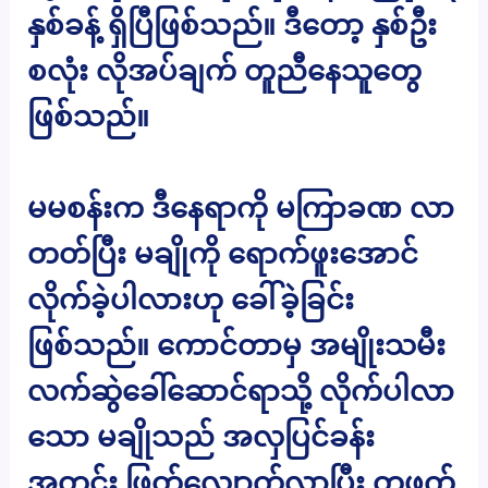
နှစ်ခန့် ရှိပြီဖြစ်သည်။ ဒီတော့ နှစ်ဦး
စလုံး လိုအပ်ချက် တူညီနေသူတွေ
ဖြစ်သည်။
မမစန်းက ဒီနေရာကို မကြာခဏ လာ
တတ်ပြီး မချိုကို ရောက်ဖူးအောင်
လိုက်ခဲ့ပါလားဟု ခေါ်ခဲ့ခြင်း
ဖြစ်သည်။ ကောင်တာမှ အမျိုးသမီး
လက်ဆွဲခေါ်ဆောင်ရာသို့ လိုက်ပါလာ
သော မချိုသည် အလှပြင်ခန်း
အတွင်း ဖြတ်လျှောက်လာပြီး တဖက်