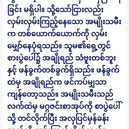
ခြင်း မရှိပါ။ သို့သော်ငြားလည်း
လှမ်းလှမ်းကြည့်နေသော အမျိုးသမီး
က တစ်ယောက်ယောက်ကို လှမ်း
မျှော်နေပုံရသည်။ သူမ၏ရှေ့တွင်
စားပွဲပေါ်၌ အချိုရည် သံဗူးတစ်ဘူး
နှင့် ဖန်ခွက်တစ်ခွက်ရှိသည်။ ဖန်ခွက်
ထဲမှ အချိုရည်က ဖင်ကပ်မျှသာ
ကျန်တော့သည်။ အမျိုးသမီးသည်
လက်ထဲမှ မဂ္ဂဇင်းစာအုပ်ကို စာပွဲပေါ်
သို့ တင်လိုက်ပြီး အလှပြင်မှန်ခန်း