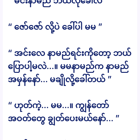
“ မင်းနာမည် ဘယ်လိုခေါ်လဲ ”
“ ဇော်ဇော် လို့ပဲ ခေါ်ပါ မမ ”
“ အင်းလေ နာမည်ရင်းကိုတော့ ဘယ်
ပြောပါ့မလဲ…။ မမနာမည်က နာမည်
အမှန်နော်… မချိုလို့ခေါ်တယ် ”
“ ဟုတ်ကဲ့… မမ…။ ကျွန်တော်
အဝတ်တွေ ချွတ်ပေးမယ်နော်… ”