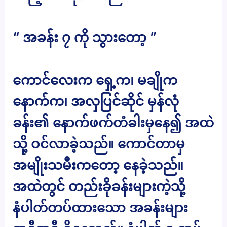
“ အခန်း ၇ ကို သွားတော့ ”
ကောင်လေးက ရှေ့က၊ မချိုက
နောက်က၊ အလှပြင်ဆိုင် မှန်လုံ
ခန်း၏ နောက်ဖက်တံခါးမှနေ၍ အထဲ
သို့ ဝင်လာခဲ့သည်။ ကောင်တာမှ
အမျိုးသမီးကတော့ နေခဲ့သည်။
အထဲတွင် တည်းခိုခန်းများကဲ့သို့
နံပါတ်တပ်ထားသော အခန်းများ