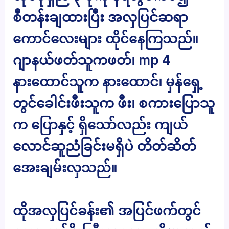
စီတန်းချထားပြီး အလှပြင်ဆရာ
ကောင်လေးများ ထိုင်နေကြသည်။
ဂျာနယ်ဖတ်သူကဖတ်၊ mp 4
နားထောင်သူက နားထောင်၊ မှန်ရှေ့
တွင်ခေါင်းဖီးသူက ဖီး၊ စကားပြောသူ
က ပြောနှင့် ရှိသော်လည်း ကျယ်
လောင်ဆူညံခြင်းမရှိပဲ တိတ်ဆိတ်
အေးချမ်းလှသည်။
ထိုအလှပြင်ခန်း၏ အပြင်ဖက်တွင်