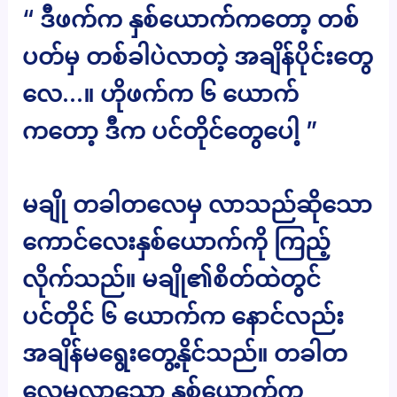
“ ဒီဖက်က နှစ်ယောက်ကတော့ တစ်
ပတ်မှ တစ်ခါပဲလာတဲ့ အချိန်ပိုင်းတွေ
လေ…။ ဟိုဖက်က ၆ ယောက်
ကတော့ ဒီက ပင်တိုင်တွေပေါ့ ”
မချို တခါတလေမှ လာသည်ဆိုသော
ကောင်လေးနှစ်ယောက်ကို ကြည့်
လိုက်သည်။ မချို၏စိတ်ထဲတွင်
ပင်တိုင် ၆ ယောက်က နောင်လည်း
အချိန်မရွေးတွေ့နိုင်သည်။ တခါတ
လေမှလာသော နှစ်ယောက်က