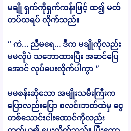
မချို ရှက်ကိုရှက်ကန်းဖြင့် ထ၍ မတ်
တပ်ထရပ် လိုက်သည်။
“ ကဲ… ညီမရေ… ဒီက မချိုကိုလည်း
မမလိုပဲ သဘောထားပြီး အဆင်ပြေ
အောင် လုပ်ပေးလိုက်ပါကွာ ”
မမစန်းဆိုသော အမျိုးသမီးကြီးက
ပြောလည်းပြော စလင်းဘတ်ထဲမှ ငွေ
တစ်သောင်းငါးထောင်ကိုလည်း
ထုတ်ယူ၍ ပေးလိုက်သည်။ ပြီးတော့