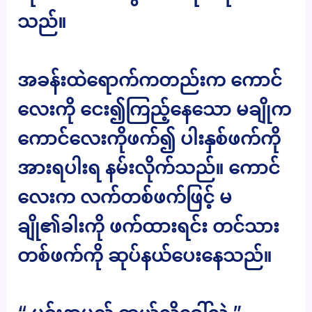
သည်။
အခန်းထဲရောက်ကတည်းက ကောင်
လေးကို ငေး၍ကြည့်နေသော မချိုက
ကောင်လေးကိုဖက်၍ ပါးနှစ်ဖက်ကို
အားရပါးရ နမ်းလိုက်သည်။ ကောင်
လေးက လက်တစ်ဖက်ဖြင့် မ
ချို၏ခါးကို ဖက်ထားရင်း တင်သား
တစ်ဖက်ကို ဆုပ်နယ်ပေးနေသည်။