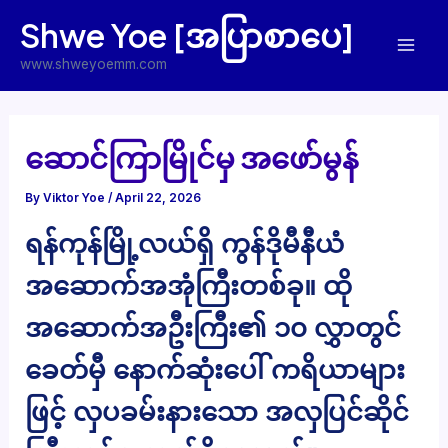
Skip
Shwe Yoe [အပြာစာပေ]
to
Mai
content
www.shweyoemm.com
Men
ဆောင်ကြာမြိုင်မှ အဖော်မွန်
By
Viktor Yoe
/
April 22, 2026
ရန်ကုန်မြို့လယ်ရှိ ကွန်ဒိုမီနီယံ
အဆောက်အအုံကြီးတစ်ခု။ ထို
အဆောက်အဦးကြီး၏ ၁၀ လွှာတွင်
ခေတ်မှီ နောက်ဆုံးပေါ် ကရိယာများ
ဖြင့် လှပခမ်းနားသော အလှပြင်ဆိုင်