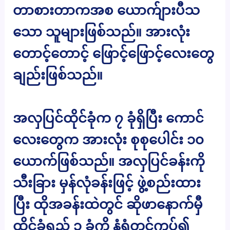
တာစားတာကအစ ယောက်ျားပီသ
သော သူများဖြစ်သည်။ အားလုံး
တောင့်တောင့် ဖြောင့်ဖြောင့်လေးတွေ
ချည်းဖြစ်သည်။
အလှပြင်ထိုင်ခုံက ၇ ခုံရှိပြီး ကောင်
လေးတွေက အားလုံး စုစုပေါင်း ၁၀
ယောက်ဖြစ်သည်။ အလှပြင်ခန်းကို
သီးခြား မှန်လုံခန်းဖြင့် ဖွဲ့စည်းထား
ပြီး ထိုအခန်းထဲတွင် ဆိုဖာနောက်မှီ
ထိုင်ခုံရှည် ၃ ခုံကို နံရံတွင်ကပ်၍