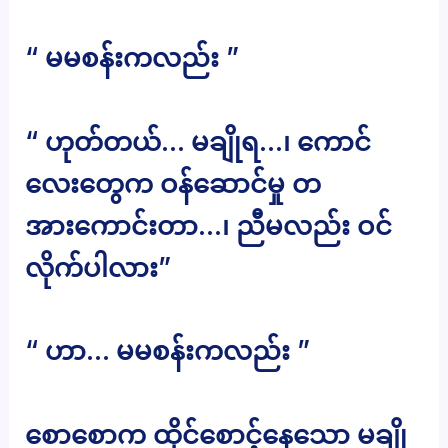
“ မမစန်းကလည်း ”
“ ဟုတ်တယ်… မချိုရ…၊ ကောင်
လေးတွေက ဝန်ဆောင်မှု တ
အားကောင်းတာ…၊ ညီမလည်း ဝင်
လိုက်ပါလား”
“ ဟာ… မမစန်းကလည်း ”
စောစောက ထိုင်စောင့်နေသော မချို