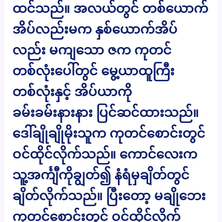
ထင်သည်။ အလယ်တွင် တစ်ယောက်
အိပ်လည်းမက နှစ်ယောက်အိပ်
လည်း မကျသော ဇက ကုတင်
တစ်လုံးပေါ်တွင် မွေ့ယာထူကြီး
တစ်လုံးနှင့် အိပ်ယာကို
ခမ်းခမ်းနားနား ပြင်ဆင်ထားသည်။
ဒေါ်ချိုချိုမိုးသူက ကုတင်စောင်းတွင်
ဝင်ထိုင်လိုက်သည်။ ကောင်လေးက
သူ့အင်္ကျီကိုချွတ်၍ နံရံမှချိတ်တွင်
ချိတ်လိုက်သည်။ ပြီးတော့ မချိုဘေး
ကုတင်စောင်းတွင် ဝင်ထိုင်လိုက်