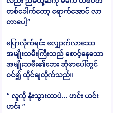
လည်း ညီမတို့ဆီကို မမက တစ်ပတ်
တစ်ခေါက်တော့ ရောက်အောင် လာ
တာပေါ့”
ပြောလိုက်ရင်း လျှောက်လာသော
အမျိုးသမီးကြီးသည် စောင့်နေသော
အမျိုးသမီး၏ဘေး ဆိုဖာပေါ်တွင်
ဝင်၍ ထိုင်ချလိုက်သည်။
“ လူကို နုံးသွားတာပဲ… ဟင်း ဟင်း
ဟင်း ”