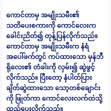
ကောင်တာမှ အမျိုးသမီး၏
သတိပေးစကားကို ကောင်လေးက
ခေါင်းညိတ်၍ တုန့်ပြန်လိုက်သည်။
ကောင်တာမှ အမျိုးသမီးက နံရံ
အပေါ်ဖက်တွင် ကပ်ထားသော မှန်ဘီ
ရိုလေး၏ တံခါးကို လှမ်း၍ ဆွဲဖွင့်
လိုက်သည်။ ပြီးတော့ နံပါတ်ပြား
ချိတ်ဆွဲထားသော သော့တစ်ချောင်း
ကို ဖြုတ်ကာ ကောင်လေးလက်ထဲသို့
ထည့်ပေးလိုက်သည်။