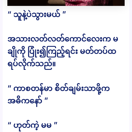
“ သူနဲ့ပဲသွားမယ် ”
အသားလတ်လတ်ကောင်လေးက မ
ချိုကို ပြုံး၍ကြည့်ရင်း မတ်တပ်ထ
ရပ်လိုက်သည်။
“ ကာစတန်မာ စိတ်ချမ်းသာဖို့က
အဓိကနော် ”
“ ဟုတ်ကဲ့ မမ ”