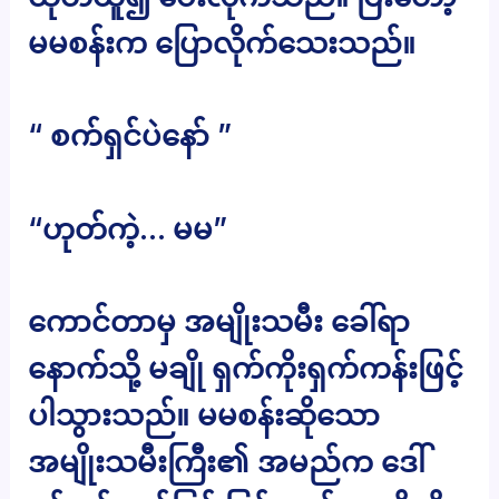
မမစန်းက ပြောလိုက်သေးသည်။
“ စက်ရှင်ပဲနော် ”
“ဟုတ်ကဲ့… မမ”
ကောင်တာမှ အမျိုးသမီး ခေါ်ရာ
နောက်သို့ မချို ရှက်ကိုးရှက်ကန်းဖြင့်
ပါသွားသည်။ မမစန်းဆိုသော
အမျိုးသမီးကြီး၏ အမည်က ဒေါ်