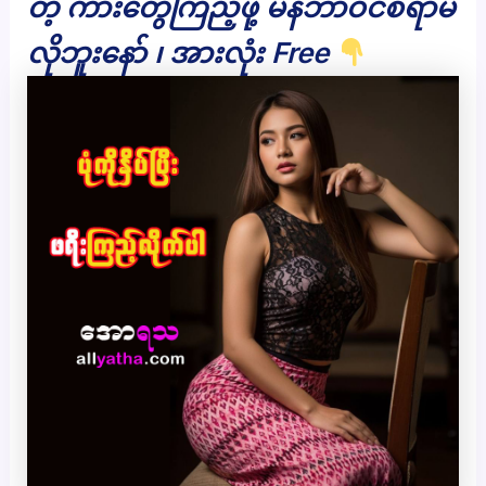
တဲ့ ကားတွေကြည့်ဖို့ မန်ဘာဝင်စရာမ
လိုဘူးနော် ၊ အားလုံး Free