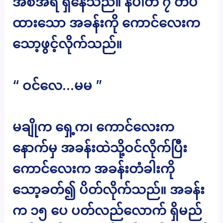
အစီအရီ ရှိနေသည်။ နံပါတ် ၇ တပ်
ထားသော အခန်းကို ကောင်လေးက
သော့ဖွင့်လိုက်သည်။
“ ဝင်လေ…မမ ”
မချိုက ရှေ့က၊ ကောင်လေးက
နောက်မှ အခန်းထဲသို့ဝင်လိုက်ပြီး
ကောင်လေးက အခန်းတံခါးကို
သော့ခတ်၍ ပိတ်လိုက်သည်။ အခန်း
က ၁၅ ပေ ပတ်လည်လောက် ရှိမည်