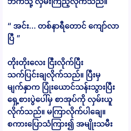
ဘက်သို့ လှမ်းကြည့်လိုက်သည်။
“ အင်း… တစ်နာရီတောင် ကျော်လာ
ပြီ ”
တိုးတိုးလေး ငြီးလိုက်ပြီး
သက်ပြင်းချလိုက်သည်။ ပြီးမှ
မျက်နှာက ပြုံးယောင်သန်းသွားပြီး
ရှေ့စားပွဲပေါ်မှ စာအုပ်ကို လှမ်းယူ
လိုက်သည်။ မကြာလိုက်ပါချေ။
စကားပြောသံကြား၍ အမျိုးသမီး