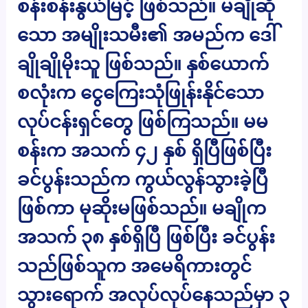
စန်းစန်းနွယ်မြင့် ဖြစ်သည်။ မချိုဆို
သော အမျိုးသမီး၏ အမည်က ဒေါ်
ချိုချိုမိုးသူ ဖြစ်သည်။ နှစ်ယောက်
စလုံးက ငွေကြေးသုံဖြုန်းနိုင်သော
လုပ်ငန်းရှင်တွေ ဖြစ်ကြသည်။ မမ
စန်းက အသက် ၄၂ နှစ် ရှိပြီဖြစ်ပြီး
ခင်ပွန်းသည်က ကွယ်လွန်သွားခဲ့ပြီ
ဖြစ်ကာ မုဆိုးမဖြစ်သည်။ မချိုက
အသက် ၃၈ နှစ်ရှိပြီ ဖြစ်ပြီး ခင်ပွန်း
သည်ဖြစ်သူက အမေရိကားတွင်
သွားရောက် အလုပ်လုပ်နေသည်မှာ ၃