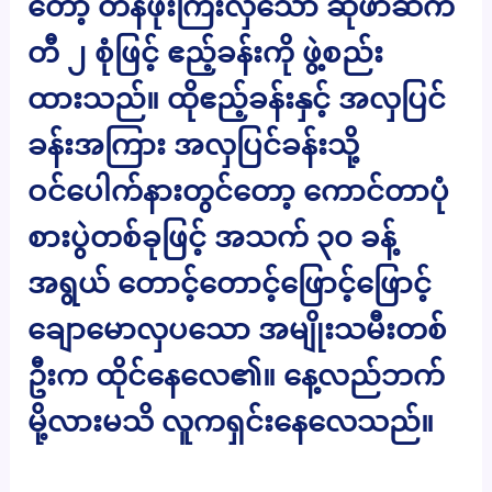
တော့ တန်ဖိုးကြီးလှသော ဆိုဖာဆက်
တီ ၂ စုံဖြင့် ဧည့်ခန်းကို ဖွဲ့စည်း
ထားသည်။ ထိုဧည့်ခန်းနှင့် အလှပြင်
ခန်းအကြား အလှပြင်ခန်းသို့
ဝင်ပေါက်နားတွင်တော့ ကောင်တာပုံ
စားပွဲတစ်ခုဖြင့် အသက် ၃၀ ခန့်
အရွယ် တောင့်တောင့်ဖြောင့်ဖြောင့်
ချောမောလှပသော အမျိုးသမီးတစ်
ဦးက ထိုင်နေလေ၏။ နေ့လည်ဘက်
မို့လားမသိ လူကရှင်းနေလေသည်။