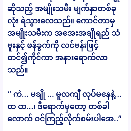
ဆိုသည့် အမျိုးသမီး မျက်နှာတစ်ခု
လုံး ရဲသွားလေသည်။ ကောင်တာမှ
အမျိုးသမီးက အအေးအချိုရည် သံ
ဗူးနှင့် ဖန်ခွက်ကို လင်ဗန်းဖြင့်
တင်၍ကိုင်ကာ အနားရောက်လာ
သည်။
“ ကဲ… မချို … မူလကျီ လုပ်မနေနဲ့…
ထ ထ…၊ ဒီရောက်မှတော့ တစ်ခါ
လောက် ဝင်ကြည့်လိုက်စမ်းပါအေ..”