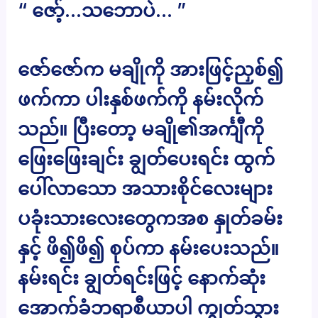
“ ဇော့်…သဘောပဲ… ”
ဇော်ဇော်က မချိုကို အားဖြင့်ညှစ်၍
ဖက်ကာ ပါးနှစ်ဖက်ကို နမ်းလိုက်
သည်။ ပြီးတော့ မချို၏အင်္ကျီကို
ဖြေးဖြေးချင်း ချွတ်ပေးရင်း ထွက်
ပေါ်လာသော အသားစိုင်လေးများ
ပခုံးသားလေးတွေကအစ နှုတ်ခမ်း
နှင့် ဖိ၍ဖိ၍ စုပ်ကာ နမ်းပေးသည်။
နမ်းရင်း ချွတ်ရင်းဖြင့် နောက်ဆုံး
အောက်ခံဘရာစီယာပါ ကျွတ်သွား