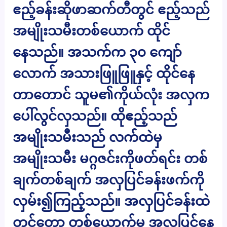
ဧည့်ခန်းဆိုဖာဆက်တီတွင် ဧည့်သည်
အမျိုးသမီးတစ်ယောက် ထိုင်
နေသည်။ အသက်က ၃၀ ကျော်
လောက် အသားဖြူဖြူနှင့် ထိုင်နေ
တာတောင် သူမ၏ကိုယ်လုံး အလှက
ပေါ်လွင်လှသည်။ ထိုဧည့်သည်
အမျိုးသမီးသည် လက်ထဲမှ
အမျိုးသမီး မဂ္ဂဇင်းကိုဖတ်ရင်း တစ်
ချက်တစ်ချက် အလှပြင်ခန်းဖက်ကို
လှမ်း၍ကြည့်သည်။ အလှပြင်ခန်းထဲ
တွင်တော့ တစ်ယောက်မှ အလှပြင်နေ