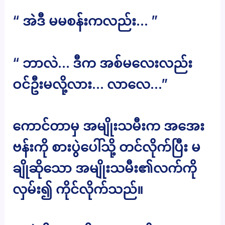
“ အဲဒီ မမစန်းကလည်း… ”
“ ဘာလဲ… ဒီက အစ်မလေးလည်း
ဝင်ဦးမလို့လား… လာလေ…”
ကောင်တာမှ အမျိုးသမီးက အအေး
ဗန်းကို စားပွဲပေါ်သို့ တင်လိုက်ပြီး မ
ချိုဆိုသော အမျိုးသမီး၏လက်ကို
လှမ်း၍ ကိုင်လိုက်သည်။