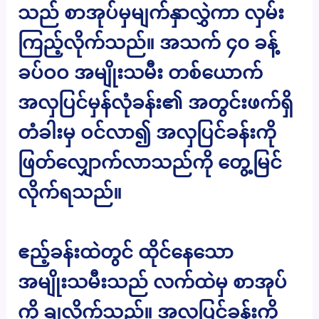
သည် စာအုပ်မှမျက်နှာလွှဲကာ လှမ်း
ကြည့်လိုက်သည်။ အသက် ၄၀ ခန့်
ခပ်ဝဝ အမျိုးသမီး တစ်ယောက်
အလှပြင်မှန်လုံခန်း၏ အတွင်းဖက်ရှိ
တံခါးမှ ဝင်လာ၍ အလှပြင်ခန်းကို
ဖြတ်လျှောက်လာသည်ကို တွေ့မြင်
လိုက်ရသည်။
ဧည့်ခန်းထဲတွင် ထိုင်နေသော
အမျိုးသမီးသည် လက်ထဲမှ စာအုပ်
ကို ချလိုက်သည်။ အလှပြင်ခန်းကို