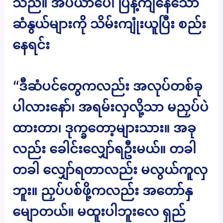
သည်။ အိပ်ယာပေါ် ပြန့်ကျဲနေသော
ဆံနွယ်များကို သိမ်းကျုံးယူပြီး စည်း
နေရင်း
“ဒီဆံပင်တွေကလည်း အလုပ်တစ်ခု
ပါလားနော်၊ အရမ်းလှလို့သာ မညှပ်ပဲ
ထားတာ၊ ဒုက္ခတော့များသား။ အခု
လည်း ခေါင်းလျှော်ရဦးမယ်။ တခါ
တခါ လျှော်ရတာလည်း မလွယ်ကူလှ
ဘူး။ ညှပ်ပစ်ဖို့ကလည်း အတော်နှ
မျောတယ်။ မထူးပါဘူးလေ ရှည်