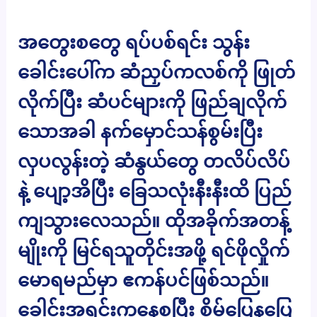
အတွေးစတွေ ရပ်ပစ်ရင်း သွန်း
ခေါင်းပေါ်က ဆံညှပ်ကလစ်ကို ဖြုတ်
လိုက်ပြီး ဆံပင်များကို ဖြည်ချလိုက်
သောအခါ နက်မှောင်သန်စွမ်းပြီး
လှပလွန်းတဲ့ ဆံနွယ်တွေ တလိပ်လိပ်
နဲ့ ပျော့အိပြီး ခြေသလုံးနီးနီးထိ ပြည်
ကျသွားလေသည်။ ထိုအခိုက်အတန့်
မျိုးကို မြင်ရသူတိုင်းအဖို့ ရင်ဖိုလှိုက်
မောရမည်မှာ ဧကန်ပင်ဖြစ်သည်။
ခေါင်းအရင်းကနေစပြီး စိမ်ပြေနပြေ