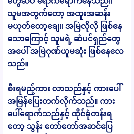
တွေဆီပဲ ရောက်ရောက်နေသည်။
သူမအတွက်တော့ အထူးအဆန်း
မဟုတ်တော့ချေ။ အမြဲလိုလို ဖြစ်နေ
သောကြောင့် သူမရဲ့ ဆံပင်ရှည်တွေ
အပေါ် အမြဲဂုဏ်ယူမဆုံး ဖြစ်နေလေ
သည်။
စီးရမည့်ကား လာသည်နှင့် ကားပေါ်
အမြန်ပြေးတက်လိုက်သည်။ ကား
ပေါ်ရောက်သည်နှင့် ထိုင်ခုံတန်းရ
တော့ သွန်း တော်တော်အဆင်ပြေ