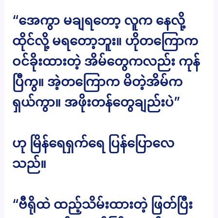
“အေကွာ မချရတော့ လူက နေလို့
ထိုင်လို့ မရတော့ဘူး။ ဟိုတကြောက
ဝင်ခိုးထားတဲ့ အိမ်တွေကလည်း ကုန်
ပြီကွ။ အဲ့တကြောက မိတဲ့အိမ်က
ရှယ်ကွာ။ အဖိုးတန်တွေချည်းပဲ”
ဟု မြိန်ရေရှက်ရေ ပြန်ပြောလေ
သည်။
“ဗီရိုထဲ ထည့်သိမ်းထားတဲ့ ဖြတ်ပြီး