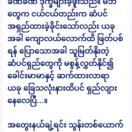
ခဏခဏ ဒုက္ခများခဲ့ဖူးသည်။ မိဘ
တွေက ငယ်ငယ်တည်းက ဆံပင်
အရှည်ထားခဲ့ခိုင်းသော်လည်း ယခု
အခါ ကျောလယ်လောက်ထိ ဖြတ်ပစ်
ရန် ပြောသောအခါ သူမြတ်နိုးတဲ့
ဆံပင်ရှည်တွေကို မစွန့်လွှတ်နိုင်၍
ခေါင်းမာမာနှင့် ဆက်ထားလာရာ
ယခု ခြေသလုံးနားထိပင် ရှည်လျား
နေလေပြီ…။
အတွေးနယ်ချဲ့ရင်း သွန်းတစ်ယောက်