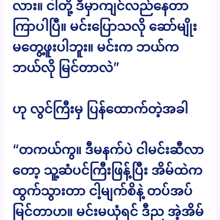
လား။ ငါတို့ ဒီမှာကျင်လည်နေတာ
ကြာပါပြီ။ မင်းပြောသလို ဆော်မျိုး
မတွေ့ဖူးပါဘူး။ မင်းက ဘယ်က
ဘယ်လို မြင်တာလဲ”
ဟု လွင်ကြီးမှ ပြန်ထောက်တဲ့အခါ
“တကယ်ကွ။ ဒီမနက်ပဲ ငါမင်းဆီလာ
တော့ သူ့ဆံပင်ကြီးဖြန့်ပြီး အိမ်ထဲက
ထွက်သွားတာ ငါ့မျက်စိနဲ့ တပ်အပ်
မြင်တာဟ။ မင်းမယုံရင် ဒီည အဲ့အိမ်