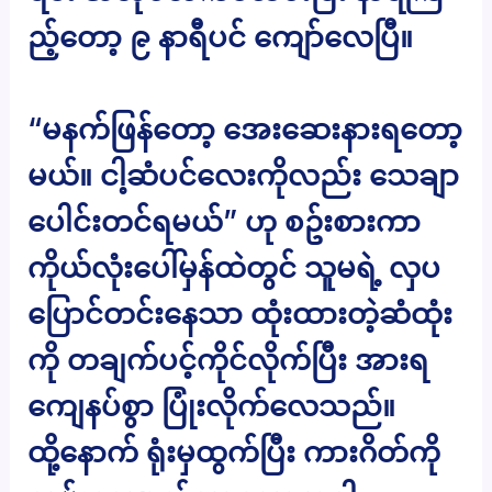
ည့်တော့ ၉ နာရီပင် ကျော်လေပြီ။
“မနက်ဖြန်တော့ အေးဆေးနားရတော့
မယ်။ ငါ့ဆံပင်လေးကိုလည်း သေချာ
ပေါင်းတင်ရမယ်” ဟု စဥ်းစားကာ
ကိုယ်လုံးပေါ်မှန်ထဲတွင် သူမရဲ့ လှပ
ပြောင်တင်းနေသာ ထုံးထားတဲ့ဆံထုံး
ကို တချက်ပင့်ကိုင်လိုက်ပြီး အားရ
ကျေနပ်စွာ ပြုံးလိုက်လေသည်။
ထို့နောက် ရုံးမှထွက်ပြီး ကားဂိတ်ကို