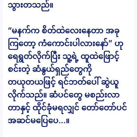
သွားတသည်။
“မနက်က စိတ်ထဲလေးနေတာ အခု
ကြတော့ ကံကောင်းပါလားနော်” ဟု
ရေရွတ်လိုက်ပြီး သူ့ရဲ့ ထူထဲဖြောင့်
စင်းတဲ့ ဆံနွယ်ရှည်တွေကို
တယုတယဖြင့် ရင်ဘတ်ပေါ် ဆွဲယူ
လိုက်သည်။ ဆံပင်တွေ မစည်းလာ
တာနှင့် ထိုင်ခုံမရလျှင် တော်တော်ပင်
အဆင်မပြေပေ…။