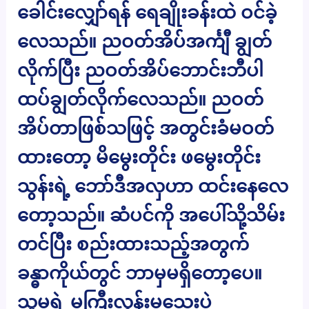
ခေါင်းလျှော်ရန် ရေချိုးခန်းထဲ ဝင်ခဲ့
လေသည်။ ညဝတ်အိပ်အင်္ကျီ ချွတ်
လိုက်ပြီး ညဝတ်အိပ်ဘောင်းဘီပါ
ထပ်ချွတ်လိုက်လေသည်။ ညဝတ်
အိပ်တာဖြစ်သဖြင့် အတွင်းခံမဝတ်
ထားတော့ မိမွေးတိုင်း ဖမွေးတိုင်း
သွန်းရဲ့ ဘော်ဒီအလှဟာ ထင်းနေလေ
တော့သည်။ ဆံပင်ကို အပေါ်သို့သိမ်း
တင်ပြီး စည်းထားသည့်အတွက်
ခန္ဓာကိုယ်တွင် ဘာမှမရှိတော့ပေ။
သူမရဲ့ မကြီးလွန်းမသေးပဲ