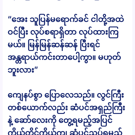
“အေး သူပြန်မရောက်ခင် ငါတို့အထဲ
ဝင်ပြီး လုပ်စရာရှိတာ လုပ်ထားကြ
မယ်။ မြန်မြန်ဆန်ဆန် ပြီးရင်
အန္တရာယ်ကင်းတာပေါ့ကွာ။ မဟုတ်
ဘူးလား”
ကျေနပ်စွာ ပြောလေသည်။ လွင်ကြီး
တစ်ယောက်လည်း ဆံပင်အရှည်ကြီး
နဲ့ ဆော်လေးကို တွေ့ရမည့်အပြင်
ကိုယ်တိုင်ကိုယ်ကျ ဆံပင်ညှပ်ရမည်