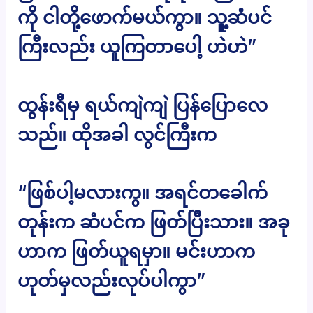
ကို ငါတို့ဖောက်မယ်ကွာ။ သူ့ဆံပင်
ကြီးလည်း ယူကြတာပေါ့ ဟဲဟဲ”
ထွန်းရီမှ ရယ်ကျဲကျဲ ပြန်ပြောလေ
သည်။ ထိုအခါ လွင်ကြီးက
“ဖြစ်ပါ့မလားကွ။ အရင်တခေါက်
တုန်းက ဆံပင်က ဖြတ်ပြီးသား။ အခု
ဟာက ဖြတ်ယူရမှာ။ မင်းဟာက
ဟုတ်မှလည်းလုပ်ပါကွာ”