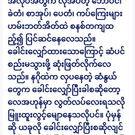
အလုပ်အတွက် လိုအပ်တဲ့ ဘောပင်၊
ခဲတံ၊ စာအုပ်၊ ပေတံ၊ ကပ်ကြေးများ
ဟမ်းဘတ်အိတ်ထဲ စနစ်တကျထ
ည့်၍ ပြင်ဆင်နေလေသည်။
ခေါင်းလျှော်ထားသောကြောင့် ဆံပင်
စည်းမသွားဖို့ ဆုံးဖြတ်လိုက်လေ
သည်။ နဂိုထဲက လှပနေတဲ့ ဆံနွယ်
တွေက ခေါင်းလျှော်ပြီးခါစဆိုတော့
လေအဟုန်မှာ လွတ်လပ်လေးရသလို
မြူးထူးလွင့်မျောနေသလိုပင်။ ပုံမှန်
ဆို ယခုလို ခေါင်းလျှော်ပြီးစဆိုလျင်