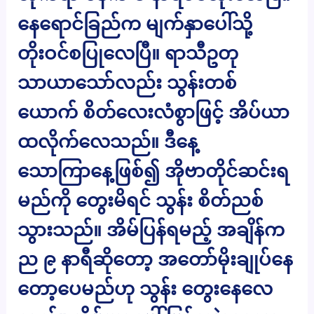
နေရောင်ခြည်က မျက်နှာပေါ်သို့
တိုးဝင်စပြုလေပြီ။ ရာသီဥတု
သာယာသော်လည်း သွန်းတစ်
ယောက် စိတ်လေးလံစွာဖြင့် အိပ်ယာ
ထလိုက်လေသည်။ ဒီနေ့
သောကြာနေ့ဖြစ်၍ အိုဗာတိုင်ဆင်းရ
မည်ကို တွေးမိရင် သွန်း စိတ်ညစ်
သွားသည်။ အိမ်ပြန်ရမည့် အချိန်က
ည ၉ နာရီဆိုတော့ အတော်မိုးချုပ်နေ
တော့ပေမည်ဟု သွန်း တွေးနေလေ