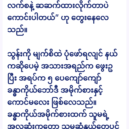
လက်စနဲ့ ဆဆက်ထားလိုက်တာပဲ
ကောင်းပါတယ်” ဟု တွေးနေလေ
သည်။
သွန်းကို မျက်စိထဲ ပုံဖော်ရလျင် နယ်
ကဆိုပေမဲ့ အသားအရည်က ဖွေးဥ
ပြီး အရပ်က ၅ ပေကျော်ကျော်
ခန္ဓာကိုယ်ဘော်ဒီ အမိုက်စားနှင့်
ကောင်မလေး ဖြစ်လေသည်။
ခန္ဓာကိုယ်အမိုက်စားထက် သူမရဲ့
အလှဆုံးကတော့ သူမဆံနွယ်တွေပင်