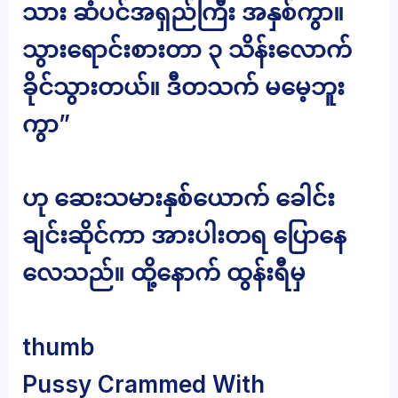
သား ဆံပင်အရှည်ကြီး အနှစ်ကွာ။
သွားရောင်းစားတာ ၃ သိန်းလောက်
ခိုင်သွားတယ်။ ဒီတသက် မမေ့ဘူး
ကွာ”
ဟု ဆေးသမားနှစ်ယောက် ခေါင်း
ချင်းဆိုင်ကာ အားပါးတရ ပြောနေ
လေသည်။ ထို့နောက် ထွန်းရီမှ
thumb
Pussy Crammed With