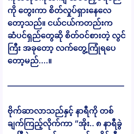
ကို တွေးကာ စိတ်လှုပ်ရှားနေလေ
တော့သည်။ ငယ်ငယ်ကတည်းက
ဆံပင်ရှည်တွေဆို စိတ်ဝင်စားတဲ့ လွင်
ကြီး အခုတော့ လက်တွေ့ကြုံရပေ
တော့မည်….။
———————————————
ဗိုက်ဆာလာသည်နှင့် နာရီကို တစ်
ချက်ကြည့်လိုက်ကာ “အိုး.. ၈ နာရီခွဲ