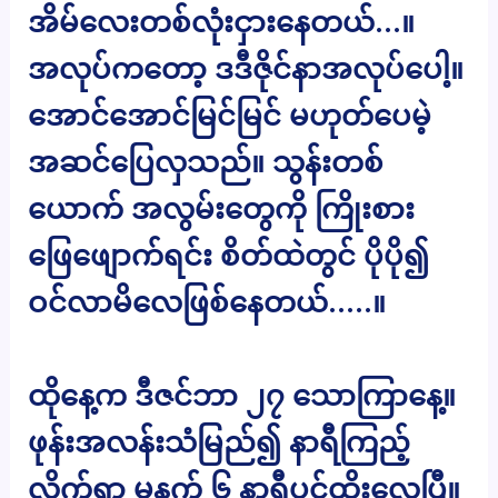
အိမ်လေးတစ်လုံးငှားနေတယ်…။
အလုပ်ကတော့ ဒဒီဇိုင်နာအလုပ်ပေါ့။
အောင်အောင်မြင်မြင် မဟုတ်ပေမဲ့
အဆင်ပြေလှသည်။ သွန်းတစ်
ယောက် အလွမ်းတွေကို ကြိုးစား
ဖြေဖျောက်ရင်း စိတ်ထဲတွင် ပိုပို၍
ဝင်လာမိလေဖြစ်နေတယ်…..။
ထိုနေ့က ဒီဇင်ဘာ ၂၇ သောကြာနေ့။
ဖုန်းအလန်းသံမြည်၍ နာရီကြည့်
လိုက်ရာ မနက် ၆ နာရီပင်ထိုးလေပြီ။