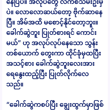
နေပြီပဲ။ အလုပ်တွေ လက်စသိမ်းဦးမှ
ပဲ။ လောလောဆယ်တော့ ဗိုက်ဆာနေ
ပြီ။ အိမ်အထိ မစောင့်နိုင်တော့ဘူး။
ခေါက်ဆွဲဘူး ပြုတ်စားရင် ကောင်း
မယ်” ဟု အလုပ်လုပ်နေသော သွန်း
တစ်ယောက် တွေးကာ ထိုင်ခုံမှထပြီး
အသင့်စား ခေါက်ဆွဲဘူးလေးအား
ရေနွေးထည့်ပြီး ပြုတ်လိုက်လေ
သည်။
“ခေါက်ဆွဲကစပ်ပြီး ချွေးထွက်မှာဖြစ်