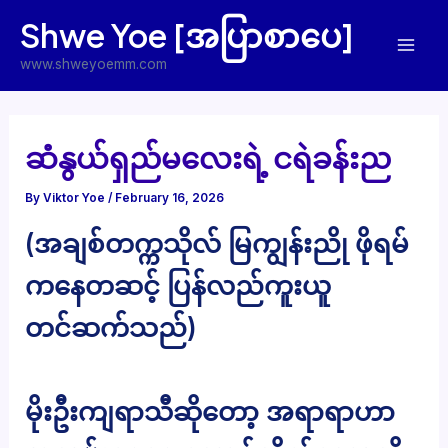
Skip
Shwe Yoe [အပြာစာပေ]
to
Mai
content
www.shweyoemm.com
Men
ဆံနွယ်ရှည်မလေးရဲ့ ငရဲခန်းည
By
Viktor Yoe
/
February 16, 2026
(အချစ်တက္ကသိုလ် မြကျွန်းညို ဖိုရမ်
ကနေတဆင့် ပြန်လည်ကူးယူ
တင်ဆက်သည်)
မိုးဦးကျရာသီဆိုတော့ အရာရာဟာ