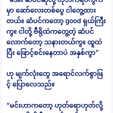
မှာ ဆော်လေးတစ်ပွေ ငါတွေ့ထား
တယ်။ ဆံပင်ကတော့ good ရှယ်ကြီး
ကွ။ ငါတို့ ဗီရိုထဲကတွေ့တဲ့ ဆံပင်
လောက်တော့ သနားတယ်ကွ။ ထူထဲ
ပြီး ဖြောင့်စင်းနေတာပဲ အနှစ်ကွာ”
ဟု မျက်လုံးတွေ အရောင်လက်စွာဖြ
င့် ပြောလေသည်။
“မင်းဟာကတော့ ဟုတ်ရောဟုတ်လို့