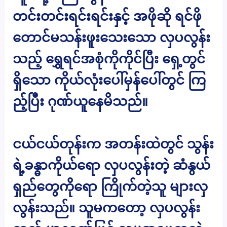
တင်းတင်းရင်းရင်းနှင့် အဖိုဆို ရင်ဖို
တောင်မသန်းဖူးသေးသော လှပလွန်း
သည့် ရွှေရင်အစုံကိုကိုင်ပြီး ရှေ့တွင်
ရှိသော ကိုယ်လုံးပေါ်မှန်ပေါ်တွင် ကြ
ည့်ပြီး ဂုဏ်ယူနေမိသည်။
ငယ်ငယ်တုန်းက အတန်းထဲတွင် သွန်း
ရဲ့ခန္ဓာကိုယ်ရော လှပလွန်းတဲ့ ဆံနွယ်
ရှည်တွေကိုရော ကြိုက်တဲ့သူ များလှ
လွန်းသည်။ သူမကတော့ လှပလွန်း