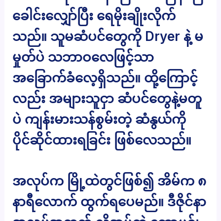
ခေါင်းလျှော်ပြီး ရေမိုးချိုးလိုက်
သည်။ သူမဆံပင်တွေကို Dryer နဲ့ မ
မှုတ်ပဲ သဘာဝလေဖြင့်သာ
အခြောက်ခံလေ့ရှိသည်။ ထို့ကြောင့်
လည်း အများသူငှာ ဆံပင်တွေနဲ့မတူ
ပဲ ကျန်းမားသန်စွမ်းတဲ့ ဆံနွယ်ကို
ပိုင်ဆိုင်ထားရခြင်း ဖြစ်လေသည်။
အလုပ်က မြို့ထဲတွင်ဖြစ်၍ အိမ်က ၈
နာရီလောက် ထွက်ရပေမည်။ ဒီဇိုင်နာ