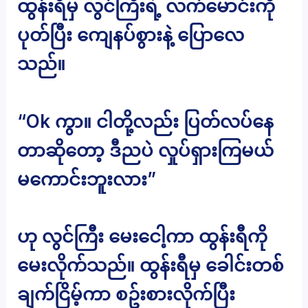
ထွန်းရီမှ လွင်ကြီးရဲ့ လက်မောင်းကို
ပုတ်ပြီး ကျေနပ်စွားနဲ့ ပြောလေ
သည်။
“Ok ကွာ။ ငါတို့လည်း ပြတ်လပ်နေ
တာဆိုတော့ ဒီညပဲ လှုပ်ရှားကြမယ်
မကောင်းဘူးလား”
ဟု လွင်ကြီး မေးငေါ့ကာ ထွန်းရီကို
မေးလိုက်သည်။ ထွန်းရီမှ ခေါင်းတစ်
ချက်ငြိမ့်ကာ စဥ်းစားလိုက်ပြီး