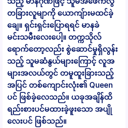
သည့် မာနဂုဏ်ဖြင့် သူမအဖေကလွဲ
တခြားလူမျာကို ယောကျ်ားမထင်ခဲ့
ချေ။ ရှင်းရှင်းပြောရရင် မာနခဲ
မင်းသမီးလေးပေါ့။ တက္ကသိုလ်
ရောက်တော့လည်း စွဲဆောင်မှုရှိလွန်း
သည့် သူမဆံနွယ်များကြောင့် လူအ
များအလယ်တွင် တမူထူးခြားသည့်
အပြင် တစ်ကျောင်းလုံး၏ Queen
ပင် ဖြစ်ခဲ့လေသည်။ ယခုအချိန်ထိ
ရည်းစားပင်မထားခဲ့ဖူးသော အပျို
လေးပင် ဖြစ်သည်။