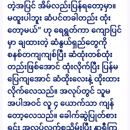
တဲ့အပြင် အိမ်လည်းပြန်ရတော့မှာ။
မထူးပါဘူး ဆံပင်တခါတည်း ထုံး
တော့မယ်” ဟု ရေရွတ်ကာ ကျောပြင်
မှာ ချထားတဲ့ ဆံနွယ်ရှည်တွေကို
စနစ်တကျကျစ်ပြီး ဆံထုံးတစ်ထုံး
တည်းဖြစ်အောင် ထုံးလိုက်ပြီး ပြန်မ
ပြေကျအောင် ဆံထိုးလေးနဲ့ ထိုးထား
လိုက်လေသည်။ အလုပ်တွင် သူမ
အပါအဝင် လူ ၄ ယောက်သာ ကျန်
တော့လေသည်။ ခေါက်ဆွဲပြုတ်စား
ရင်း အလုပ်လက်စသိမ်းပြီး နာရီကြ