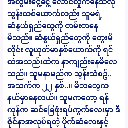
အလွမ်းငွေ့ငွေ့ လောင်လှိုက်နေသလို
သွန်းတစ်ယောက်လည်း သူမရဲ့
ဆံနွယ်ရှည်တွေကို တမ်းတ​နေ
မိသည်။ ဆံနွယ်ရှည်တွေကို​ တွေးမိ
တိုင်း လူယုတ်မာနှစ်ယောက်ကို ရင်
ထဲအသည်းထဲက နာကျည်းနေမိလေ
သည်။ သူမနာမည်က သွန်းသံစဥ်..
အသက်က ၂၂ နှစ်..။ မိဘတွေက
နယ်မှာနေတယ်။ သူမကတော့ ရန်
ကုန်က ဆင်ခြေဖုံးရပ်ကွက်လေးမှာ ဒီ
ဇိုင်နာအလုပ်ရတဲ့ ပိုက်ဆံလေးနှင့်