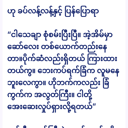
ဟု ခပ်လန့်လန့်နှင့် ပြန်ပြောရာ
“ငါသေချာ စုံစမ်းပြီးပြီ။ အဲ့အိမ်မှာ
ဆော်လေး တစ်ယောက်တည်းနေ
တာ။ပိုက်ဆံလည်းရှိတယ် ကြားထား
တယ်ကွ။ ဘေးကပ်ရက်ခြံက လူမနေ
ဘူးလေကွာ။ ဟိုဘက်ကလည်း ခြံ
ကွက်က အလွတ်ကြီး။ ငါတို့
အေးဆေးလှုပ်ရှားလို့ရတယ်”