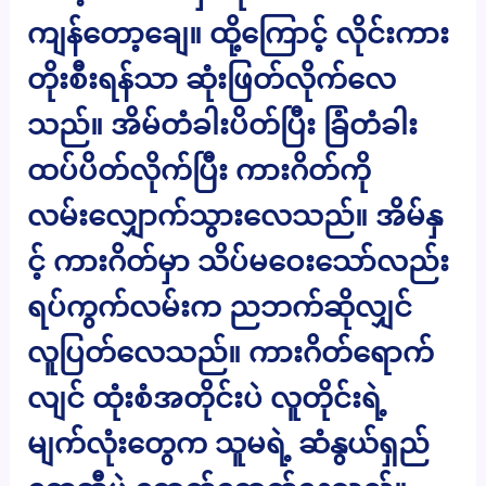
ကျန်တော့ချေ။ ထို့ကြောင့် လိုင်းကား
တိုးစီးရန်သာ ဆုံးဖြတ်လိုက်လေ
သည်။ အိမ်တံခါးပိတ်ပြီး ခြံတံခါး
ထပ်ပိတ်လိုက်ပြီး ကားဂိတ်ကို
လမ်းလျှောက်သွားလေသည်။ အိမ်နှ
င့် ကားဂိတ်မှာ သိပ်မဝေးသော်လည်း
ရပ်ကွက်လမ်းက ညဘက်ဆိုလျှင်
လူပြတ်လေသည်။ ကားဂိတ်ရောက်
လျင် ထုံးစံအတိုင်းပဲ လူတိုင်းရဲ့
မျက်လုံး​တွေက သူမရဲ့ ဆံနွယ်ရှည်