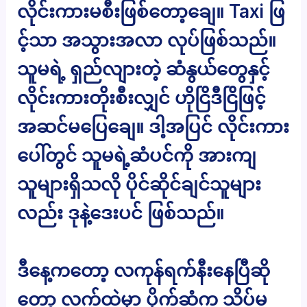
လိုင်းကားမစီးဖြစ်တော့ချေ။ Taxi ဖြ
င့်သာ အသွားအလာ လုပ်ဖြစ်သည်။
သူမရဲ့ ရှည်လျားတဲ့ ဆံနွယ်တွေနှင့်
လိုင်းကားတိုးစီးလျှင် ဟိုငြိဒီငြိဖြင့်
အဆင်မပြေချေ။ ဒါ့အပြင် လိုင်းကား
ပေါ်တွင် သူမရဲ့ဆံပင်ကို အားကျ
သူများရှိသလို ပိုင်ဆိုင်ချင်သူများ
လည်း ဒုနဲ့ဒေးပင် ဖြစ်သည်။
ဒီနေ့ကတော့ လကုန်ရက်နီးနေပြီဆို
တော့ လက်ထဲမှာ ပိုက်ဆံက သိပ်မ