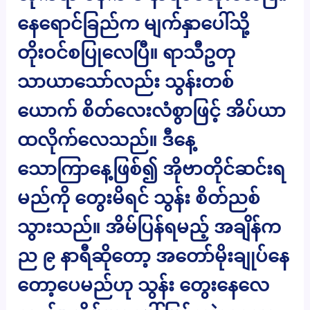
နေရောင်ခြည်က မျက်နှာပေါ်သို့
တိုးဝင်စပြုလေပြီ။ ရာသီဥတု
သာယာသော်လည်း သွန်းတစ်
ယောက် စိတ်လေးလံစွာဖြင့် အိပ်ယာ
ထလိုက်လေသည်။ ဒီနေ့
သောကြာနေ့ဖြစ်၍ အိုဗာတိုင်ဆင်းရ
မည်ကို တွေးမိရင် သွန်း စိတ်ညစ်
သွားသည်။ အိမ်ပြန်ရမည့် အချိန်က
ည ၉ နာရီဆိုတော့ အတော်မိုးချုပ်နေ
တော့ပေမည်ဟု သွန်း တွေးနေလေ