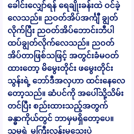
ခေါင်းလျှော်ရန် ရေချိုးခန်းထဲ ဝင်ခဲ့
လေသည်။ ညဝတ်အိပ်အင်္ကျီ ချွတ်
လိုက်ပြီး ညဝတ်အိပ်ဘောင်းဘီပါ
ထပ်ချွတ်လိုက်လေသည်။ ညဝတ်
အိပ်တာဖြစ်သဖြင့် အတွင်းခံမဝတ်
ထားတော့ မိမွေးတိုင်း ဖမွေးတိုင်း
သွန်းရဲ့ ဘော်ဒီအလှဟာ ထင်းနေလေ
တော့သည်။ ဆံပင်ကို အပေါ်သို့သိမ်း
တင်ပြီး စည်းထားသည့်အတွက်
ခန္ဓာကိုယ်တွင် ဘာမှမရှိတော့ပေ။
သူမရဲ့ မကြီးလွန်းမသေးပဲ