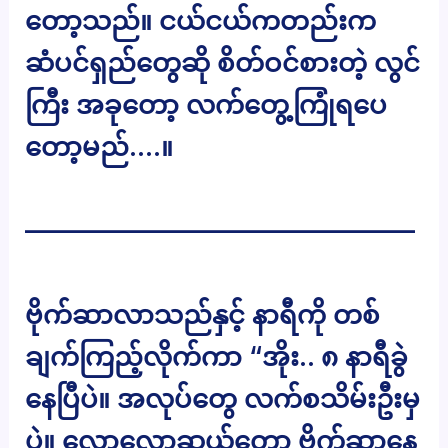
တော့သည်။ ငယ်ငယ်ကတည်းက
ဆံပင်ရှည်တွေဆို စိတ်ဝင်စားတဲ့ လွင်
ကြီး အခုတော့ လက်တွေ့ကြုံရပေ
တော့မည်….။
———————————————
ဗိုက်ဆာလာသည်နှင့် နာရီကို တစ်
ချက်ကြည့်လိုက်ကာ “အိုး.. ၈ နာရီခွဲ
နေပြီပဲ။ အလုပ်တွေ လက်စသိမ်းဦးမှ
ပဲ။ လောလောဆယ်တော့ ဗိုက်ဆာနေ