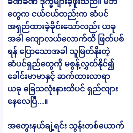
ခဏခဏ ဒုက္ခများခဲ့ဖူးသည်။ မိဘ
တွေက ငယ်ငယ်တည်းက ဆံပင်
အရှည်ထားခဲ့ခိုင်းသော်လည်း ယခု
အခါ ကျောလယ်လောက်ထိ ဖြတ်ပစ်
ရန် ပြောသောအခါ သူမြတ်နိုးတဲ့
ဆံပင်ရှည်တွေကို မစွန့်လွှတ်နိုင်၍
ခေါင်းမာမာနှင့် ဆက်ထားလာရာ
ယခု ခြေသလုံးနားထိပင် ရှည်လျား
နေလေပြီ…။
အတွေးနယ်ချဲ့ရင်း သွန်းတစ်ယောက်