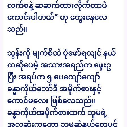
လက်စနဲ့ ဆဆက်ထားလိုက်တာပဲ
ကောင်းပါတယ်” ဟု တွေးနေလေ
သည်။
သွန်းကို မျက်စိထဲ ပုံဖော်ရလျင် နယ်
ကဆိုပေမဲ့ အသားအရည်က ဖွေးဥ
ပြီး အရပ်က ၅ ပေကျော်ကျော်
ခန္ဓာကိုယ်ဘော်ဒီ အမိုက်စားနှင့်
ကောင်မလေး ဖြစ်လေသည်။
ခန္ဓာကိုယ်အမိုက်စားထက် သူမရဲ့
အလှဆုံးကတော့ သူမဆံနွယ်တွေပင်