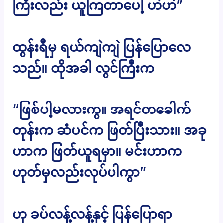
ကြီးလည်း ယူကြတာပေါ့ ဟဲဟဲ”
ထွန်းရီမှ ရယ်ကျဲကျဲ ပြန်ပြောလေ
သည်။ ထိုအခါ လွင်ကြီးက
“ဖြစ်ပါ့မလားကွ။ အရင်တခေါက်
တုန်းက ဆံပင်က ဖြတ်ပြီးသား။ အခု
ဟာက ဖြတ်ယူရမှာ။ မင်းဟာက
ဟုတ်မှလည်းလုပ်ပါကွာ”
ဟု ခပ်လန့်လန့်နှင့် ပြန်ပြောရာ