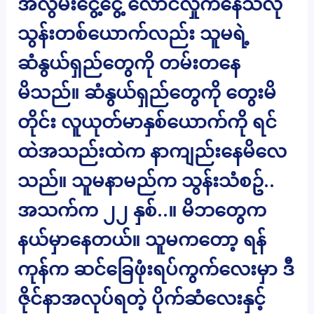
အလွမ်းငွေ့ငွေ့ လောင်လှိုက်နေသလို
သွန်းတစ်ယောက်လည်း သူမရဲ့
ဆံနွယ်ရှည်တွေကို တမ်းတ​နေ
မိသည်။ ဆံနွယ်ရှည်တွေကို​ တွေးမိ
တိုင်း လူယုတ်မာနှစ်ယောက်ကို ရင်
ထဲအသည်းထဲက နာကျည်းနေမိလေ
သည်။ သူမနာမည်က သွန်းသံစဥ်..
အသက်က ၂၂ နှစ်..။ မိဘတွေက
နယ်မှာနေတယ်။ သူမကတော့ ရန်
ကုန်က ဆင်ခြေဖုံးရပ်ကွက်လေးမှာ ဒီ
ဇိုင်နာအလုပ်ရတဲ့ ပိုက်ဆံလေးနှင့်