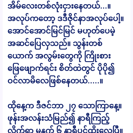
အိမ်လေးတစ်လုံးငှားနေတယ်…။
အလုပ်ကတော့ ဒဒီဇိုင်နာအလုပ်ပေါ့။
အောင်အောင်မြင်မြင် မဟုတ်ပေမဲ့
အဆင်ပြေလှသည်။ သွန်းတစ်
ယောက် အလွမ်းတွေကို ကြိုးစား
ဖြေဖျောက်ရင်း စိတ်ထဲတွင် ပိုပို၍
ဝင်လာမိလေဖြစ်နေတယ်…..။
ထိုနေ့က ဒီဇင်ဘာ ၂၇ သောကြာနေ့။
ဖုန်းအလန်းသံမြည်၍ နာရီကြည့်
လိုက်ရာ မနက် ၆ နာရီပင်ထိုးလေပြီ။