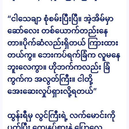
“ငါသေချာ စုံစမ်းပြီးပြီ။ အဲ့အိမ်မှာ
ဆော်လေး တစ်ယောက်တည်းနေ
တာ။ပိုက်ဆံလည်းရှိတယ် ကြားထား
တယ်ကွ။ ဘေးကပ်ရက်ခြံက လူမနေ
ဘူးလေကွာ။ ဟိုဘက်ကလည်း ခြံ
ကွက်က အလွတ်ကြီး။ ငါတို့
အေးဆေးလှုပ်ရှားလို့ရတယ်”
ထွန်းရီမှ လွင်ကြီးရဲ့ လက်မောင်းကို
ပုတ်ပြီး ကျေနပ်စွားနဲ့ ပြောလေ