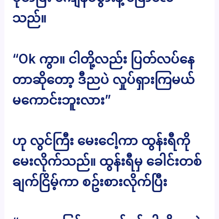
သည်။
“Ok ကွာ။ ငါတို့လည်း ပြတ်လပ်နေ
တာဆိုတော့ ဒီညပဲ လှုပ်ရှားကြမယ်
မကောင်းဘူးလား”
ဟု လွင်ကြီး မေးငေါ့ကာ ထွန်းရီကို
မေးလိုက်သည်။ ထွန်းရီမှ ခေါင်းတစ်
ချက်ငြိမ့်ကာ စဥ်းစားလိုက်ပြီး