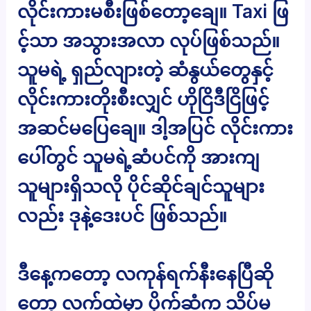
လိုင်းကားမစီးဖြစ်တော့ချေ။ Taxi ဖြ
င့်သာ အသွားအလာ လုပ်ဖြစ်သည်။
သူမရဲ့ ရှည်လျားတဲ့ ဆံနွယ်တွေနှင့်
လိုင်းကားတိုးစီးလျှင် ဟိုငြိဒီငြိဖြင့်
အဆင်မပြေချေ။ ဒါ့အပြင် လိုင်းကား
ပေါ်တွင် သူမရဲ့ဆံပင်ကို အားကျ
သူများရှိသလို ပိုင်ဆိုင်ချင်သူများ
လည်း ဒုနဲ့ဒေးပင် ဖြစ်သည်။
ဒီနေ့ကတော့ လကုန်ရက်နီးနေပြီဆို
တော့ လက်ထဲမှာ ပိုက်ဆံက သိပ်မ