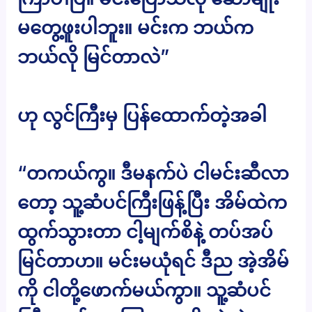
မတွေ့ဖူးပါဘူး။ မင်းက ဘယ်က
ဘယ်လို မြင်တာလဲ”
ဟု လွင်ကြီးမှ ပြန်ထောက်တဲ့အခါ
“တကယ်ကွ။ ဒီမနက်ပဲ ငါမင်းဆီလာ
တော့ သူ့ဆံပင်ကြီးဖြန့်ပြီး အိမ်ထဲက
ထွက်သွားတာ ငါ့မျက်စိနဲ့ တပ်အပ်
မြင်တာဟ။ မင်းမယုံရင် ဒီည အဲ့အိမ်
ကို ငါတို့ဖောက်မယ်ကွာ။ သူ့ဆံပင်