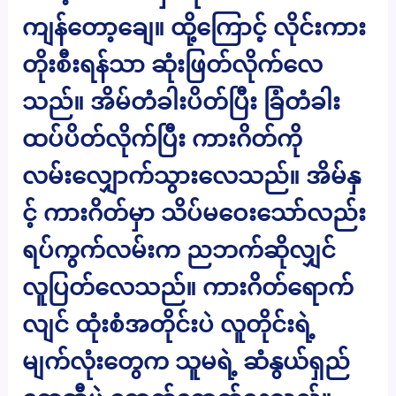
ကျန်တော့ချေ။ ထို့ကြောင့် လိုင်းကား
တိုးစီးရန်သာ ဆုံးဖြတ်လိုက်လေ
သည်။ အိမ်တံခါးပိတ်ပြီး ခြံတံခါး
ထပ်ပိတ်လိုက်ပြီး ကားဂိတ်ကို
လမ်းလျှောက်သွားလေသည်။ အိမ်နှ
င့် ကားဂိတ်မှာ သိပ်မဝေးသော်လည်း
ရပ်ကွက်လမ်းက ညဘက်ဆိုလျှင်
လူပြတ်လေသည်။ ကားဂိတ်ရောက်
လျင် ထုံးစံအတိုင်းပဲ လူတိုင်းရဲ့
မျက်လုံး​တွေက သူမရဲ့ ဆံနွယ်ရှည်