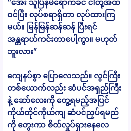
“အေး သူပြန်မရောက်ခင် ငါတို့အထဲ
ဝင်ပြီး လုပ်စရာရှိတာ လုပ်ထားကြ
မယ်။ မြန်မြန်ဆန်ဆန် ပြီးရင်
အန္တရာယ်ကင်းတာပေါ့ကွာ။ မဟုတ်
ဘူးလား”
ကျေနပ်စွာ ပြောလေသည်။ လွင်ကြီး
တစ်ယောက်လည်း ဆံပင်အရှည်ကြီး
နဲ့ ဆော်လေးကို တွေ့ရမည့်အပြင်
ကိုယ်တိုင်ကိုယ်ကျ ဆံပင်ညှပ်ရမည်
ကို တွေးကာ စိတ်လှုပ်ရှားနေလေ