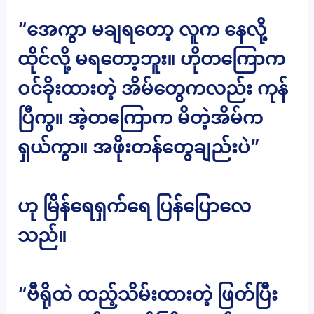
“အေကွာ မချရတော့ လူက နေလို့
ထိုင်လို့ မရတော့ဘူး။ ဟိုတကြောက
ဝင်ခိုးထားတဲ့ အိမ်တွေကလည်း ကုန်
ပြီကွ။ အဲ့တကြောက မိတဲ့အိမ်က
ရှယ်ကွာ။ အဖိုးတန်တွေချည်းပဲ”
ဟု မြိန်ရေရှက်ရေ ပြန်ပြောလေ
သည်။
“ဗီရိုထဲ ထည့်သိမ်းထားတဲ့ ဖြတ်ပြီး