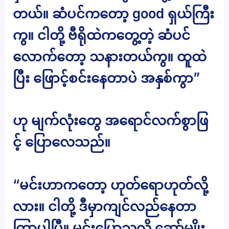
တယ်။ ဆံပင်ကတော့ good ရှယ်ကြီး
ကွ။ ငါတို့ ဗီရိုထဲကတွေ့တဲ့ ဆံပင်
လောက်တော့ သနားတယ်ကွ။ ထူထဲ
ပြီး ဖြောင့်စင်းနေတာပဲ အနှစ်ကွာ”
ဟု မျက်လုံးတွေ အရောင်လက်စွာဖြ
င့် ပြောလေသည်။
“မင်းဟာကတော့ ဟုတ်ရောဟုတ်လို့
လား။ ငါတို့ ဒီမှာကျင်လည်နေတာ
ကြာပါပြီ။ မင်းပြောသလို ဆော်မျိုး