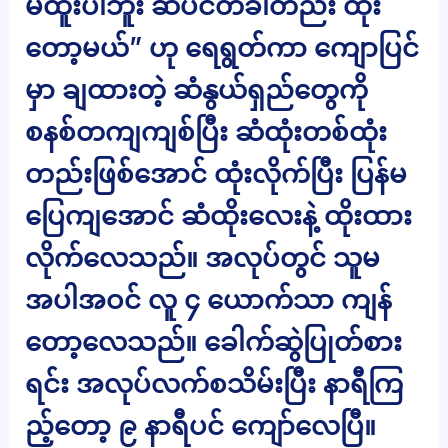
မထူးပါဘူး ဆံပင်တခါတည်း ထုံး
တော့မယ်” ဟု ရေရွတ်ကာ ကျောပြင်
မှာ ချထားတဲ့ ဆံနွယ်ရှည်တွေကို
စနစ်တကျကျစ်ပြီး ဆံထုံးတစ်ထုံး
တည်းဖြစ်အောင် ထုံးလိုက်ပြီး ပြန်မ
ပြေကျအောင် ဆံထိုးလေးနဲ့ ထိုးထား
လိုက်လေသည်။ အလုပ်တွင် သူမ
အပါအဝင် လူ ၄ ယောက်သာ ကျန်
တော့လေသည်။ ခေါက်ဆွဲပြုတ်စား
ရင်း အလုပ်လက်စသိမ်းပြီး နာရီကြ
ည့်တော့ ၉ နာရီပင် ကျော်လေပြီ။