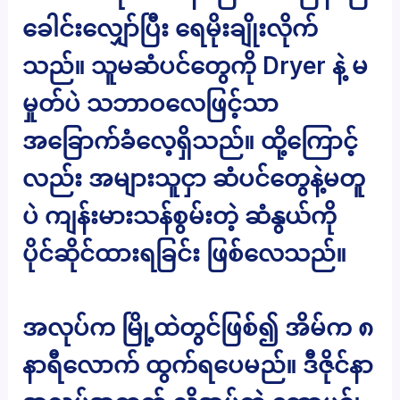
ခေါင်းလျှော်ပြီး ရေမိုးချိုးလိုက်
သည်။ သူမဆံပင်တွေကို Dryer နဲ့ မ
မှုတ်ပဲ သဘာဝလေဖြင့်သာ
အခြောက်ခံလေ့ရှိသည်။ ထို့ကြောင့်
လည်း အများသူငှာ ဆံပင်တွေနဲ့မတူ
ပဲ ကျန်းမားသန်စွမ်းတဲ့ ဆံနွယ်ကို
ပိုင်ဆိုင်ထားရခြင်း ဖြစ်လေသည်။
အလုပ်က မြို့ထဲတွင်ဖြစ်၍ အိမ်က ၈
နာရီလောက် ထွက်ရပေမည်။ ဒီဇိုင်နာ