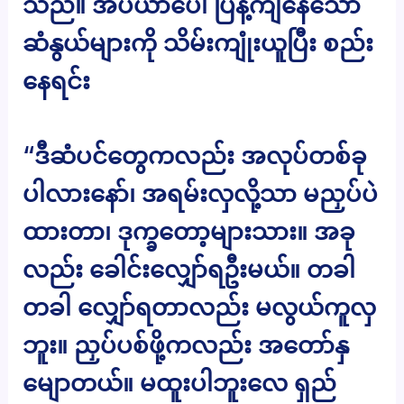
သည်။ အိပ်ယာပေါ် ပြန့်ကျဲနေသော
ဆံနွယ်များကို သိမ်းကျုံးယူပြီး စည်း
နေရင်း
“ဒီဆံပင်တွေကလည်း အလုပ်တစ်ခု
ပါလားနော်၊ အရမ်းလှလို့သာ မညှပ်ပဲ
ထားတာ၊ ဒုက္ခတော့များသား။ အခု
လည်း ခေါင်းလျှော်ရဦးမယ်။ တခါ
တခါ လျှော်ရတာလည်း မလွယ်ကူလှ
ဘူး။ ညှပ်ပစ်ဖို့ကလည်း အတော်နှ
မျောတယ်။ မထူးပါဘူးလေ ရှည်