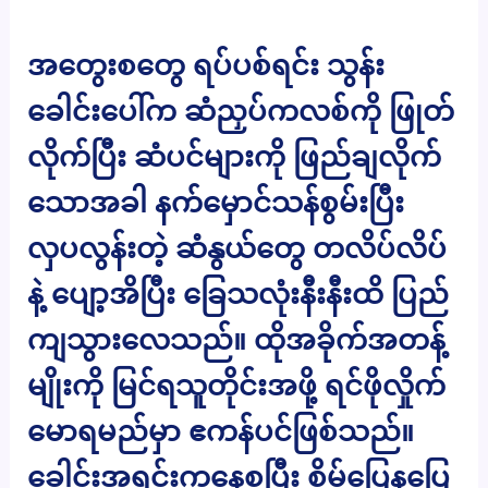
အတွေးစတွေ ရပ်ပစ်ရင်း သွန်း
ခေါင်းပေါ်က ဆံညှပ်ကလစ်ကို ဖြုတ်
လိုက်ပြီး ဆံပင်များကို ဖြည်ချလိုက်
သောအခါ နက်မှောင်သန်စွမ်းပြီး
လှပလွန်းတဲ့ ဆံနွယ်တွေ တလိပ်လိပ်
နဲ့ ပျော့အိပြီး ခြေသလုံးနီးနီးထိ ပြည်
ကျသွားလေသည်။ ထိုအခိုက်အတန့်
မျိုးကို မြင်ရသူတိုင်းအဖို့ ရင်ဖိုလှိုက်
မောရမည်မှာ ဧကန်ပင်ဖြစ်သည်။
ခေါင်းအရင်းကနေစပြီး စိမ်ပြေနပြေ