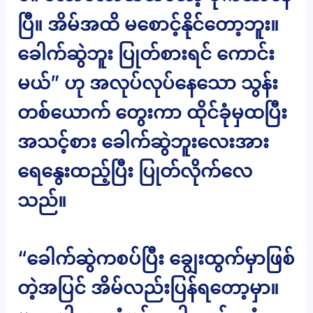
ပြီ။ အိမ်အထိ မစောင့်နိုင်တော့ဘူး။
ခေါက်ဆွဲဘူး ပြုတ်စားရင် ကောင်း
မယ်” ဟု အလုပ်လုပ်နေသော သွန်း
တစ်ယောက် တွေးကာ ထိုင်ခုံမှထပြီး
အသင့်စား ခေါက်ဆွဲဘူးလေးအား
ရေနွေးထည့်ပြီး ပြုတ်လိုက်လေ
သည်။
“ခေါက်ဆွဲကစပ်ပြီး ချွေးထွက်မှာဖြစ်
တဲ့အပြင် အိမ်လည်းပြန်ရတော့မှာ။