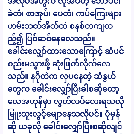
အလုပ်အတွက် လိုအပ်တဲ့ ဘောပင်၊
ခဲတံ၊ စာအုပ်၊ ပေတံ၊ ကပ်ကြေးများ
ဟမ်းဘတ်အိတ်ထဲ စနစ်တကျထ
ည့်၍ ပြင်ဆင်နေလေသည်။
ခေါင်းလျှော်ထားသောကြောင့် ဆံပင်
စည်းမသွားဖို့ ဆုံးဖြတ်လိုက်လေ
သည်။ နဂိုထဲက လှပနေတဲ့ ဆံနွယ်
တွေက ခေါင်းလျှော်ပြီးခါစဆိုတော့
လေအဟုန်မှာ လွတ်လပ်လေးရသလို
မြူးထူးလွင့်မျောနေသလိုပင်။ ပုံမှန်
ဆို ယခုလို ခေါင်းလျှော်ပြီးစဆိုလျင်