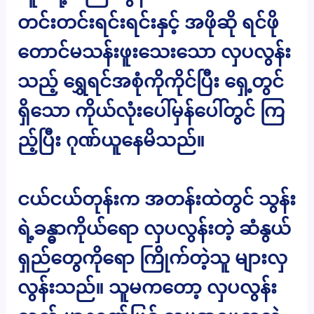
တင်းတင်းရင်းရင်းနှင့် အဖိုဆို ရင်ဖို
တောင်မသန်းဖူးသေးသော လှပလွန်း
သည့် ရွှေရင်အစုံကိုကိုင်ပြီး ရှေ့တွင်
ရှိသော ကိုယ်လုံးပေါ်မှန်ပေါ်တွင် ကြ
ည့်ပြီး ဂုဏ်ယူနေမိသည်။
ငယ်ငယ်တုန်းက အတန်းထဲတွင် သွန်း
ရဲ့ခန္ဓာကိုယ်ရော လှပလွန်းတဲ့ ဆံနွယ်
ရှည်တွေကိုရော ကြိုက်တဲ့သူ များလှ
လွန်းသည်။ သူမကတော့ လှပလွန်း