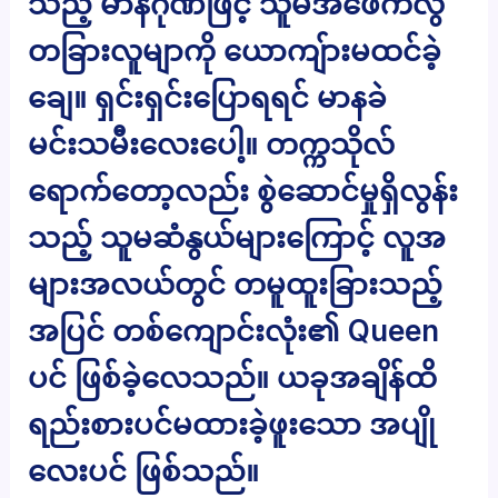
သည့် မာနဂုဏ်ဖြင့် သူမအဖေကလွဲ
တခြားလူမျာကို ယောကျ်ားမထင်ခဲ့
ချေ။ ရှင်းရှင်းပြောရရင် မာနခဲ
မင်းသမီးလေးပေါ့။ တက္ကသိုလ်
ရောက်တော့လည်း စွဲဆောင်မှုရှိလွန်း
သည့် သူမဆံနွယ်များကြောင့် လူအ
များအလယ်တွင် တမူထူးခြားသည့်
အပြင် တစ်ကျောင်းလုံး၏ Queen
ပင် ဖြစ်ခဲ့လေသည်။ ယခုအချိန်ထိ
ရည်းစားပင်မထားခဲ့ဖူးသော အပျို
လေးပင် ဖြစ်သည်။