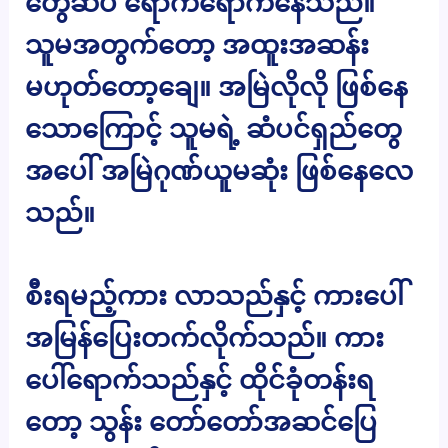
တွေဆီပဲ ရောက်ရောက်နေသည်။
သူမအတွက်တော့ အထူးအဆန်း
မဟုတ်တော့ချေ။ အမြဲလိုလို ဖြစ်နေ
သောကြောင့် သူမရဲ့ ဆံပင်ရှည်တွေ
အပေါ် အမြဲဂုဏ်ယူမဆုံး ဖြစ်နေလေ
သည်။
စီးရမည့်ကား လာသည်နှင့် ကားပေါ်
အမြန်ပြေးတက်လိုက်သည်။ ကား
ပေါ်ရောက်သည်နှင့် ထိုင်ခုံတန်းရ
တော့ သွန်း တော်တော်အဆင်ပြေ