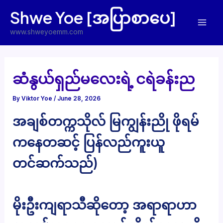
Skip
Shwe Yoe [အပြာစာပေ]
to
Mai
content
www.shweyoemm.com
Men
ဆံနွယ်ရှည်မလေးရဲ့ ငရဲခန်းည
By
Viktor Yoe
/
June 28, 2026
အချစ်တက္ကသိုလ် မြကျွန်းညို ဖိုရမ်
ကနေတဆင့် ပြန်လည်ကူးယူ
တင်ဆက်သည်)
မိုးဦးကျရာသီဆိုတော့ အရာရာဟာ