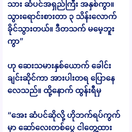
သား ဆံပင်အရှည်ကြီး အနှစ်ကွာ။
သွားရောင်းစားတာ ၃ သိန်းလောက်
ခိုင်သွားတယ်။ ဒီတသက် မမေ့ဘူး
ကွာ”
ဟု ဆေးသမားနှစ်ယောက် ခေါင်း
ချင်းဆိုင်ကာ အားပါးတရ ပြောနေ
လေသည်။ ထို့နောက် ထွန်းရီမှ
“အေး ဆံပင်ဆိုလို့ ဟိုဘက်ရပ်ကွက်
မှာ ဆော်လေးတစ်ပွေ ငါတွေ့ထား