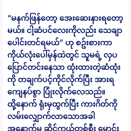
“မနက်ဖြန်တော့ အေးဆေးနားရတော့
မယ်။ ငါ့ဆံပင်လေးကိုလည်း သေချာ
ပေါင်းတင်ရမယ်” ဟု စဥ်းစားကာ
ကိုယ်လုံးပေါ်မှန်ထဲတွင် သူမရဲ့ လှပ
ပြောင်တင်းနေသာ ထုံးထားတဲ့ဆံထုံး
ကို တချက်ပင့်ကိုင်လိုက်ပြီး အားရ
ကျေနပ်စွာ ပြုံးလိုက်လေသည်။
ထို့နောက် ရုံးမှထွက်ပြီး ကားဂိတ်ကို
လမ်းလျှောက်လာသောအခါ
အနောက်မှ ဆိုင်ကယ်တစ်စီး မောင်း