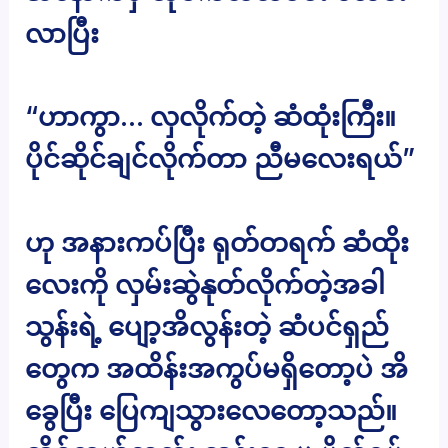
လာပြီး
“ဟာကွာ… လှလိုက်တဲ့ ဆံထုံးကြီး။
ပိုင်ဆိုင်ချင်လိုက်တာ ညီမလေးရယ်”
ဟု အနားကပ်ပြီး ရုတ်တရက် ဆံထိုး
လေးကို လှမ်းဆွဲနုတ်လိုက်တဲ့အခါ
သွန်းရဲ့ ပျော့အိလွန်းတဲ့ ဆံပင်ရှည်
တွေက အထိန်းအကွပ်မရှိတော့ပဲ အိ
ခွေပြီး ပြေကျသွားလေတော့သည်။