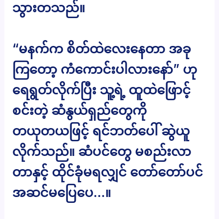
သွားတသည်။
“မနက်က စိတ်ထဲလေးနေတာ အခု
ကြတော့ ကံကောင်းပါလားနော်” ဟု
ရေရွတ်လိုက်ပြီး သူ့ရဲ့ ထူထဲဖြောင့်
စင်းတဲ့ ဆံနွယ်ရှည်တွေကို
တယုတယဖြင့် ရင်ဘတ်ပေါ် ဆွဲယူ
လိုက်သည်။ ဆံပင်တွေ မစည်းလာ
တာနှင့် ထိုင်ခုံမရလျှင် တော်တော်ပင်
အဆင်မပြေပေ…။