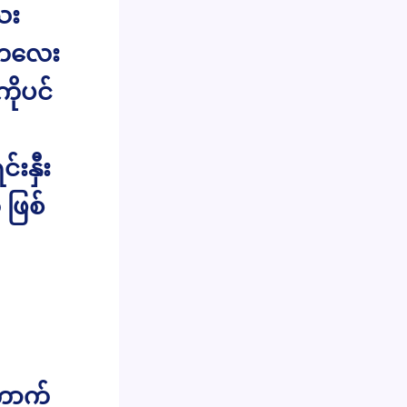
ေး
မ်ကလေး
ိုပင်
းနှီး
ဖြစ်
ကောက်