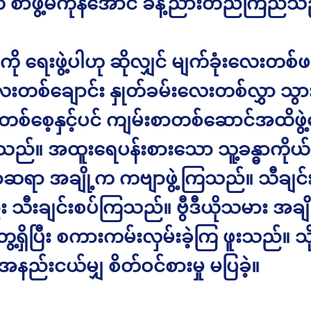
ု့က စာဖွဲ့မကုန်အောင် ခန့်ညားတည်ကြည်သ
ို ရေးဖွဲ့ပါဟု ဆိုလျှင် မျက်ခုံးလေးတစ်
ေးတစ်ချောင်း နှုတ်ခမ်းလေးတစ်လွှာ သွာ
်စေ့နှင့်ပင် ကျမ်းစာတစ်ဆောင်အထိဖွဲ
်သည်။ အထူးရေပန်းစားသော သူ့ခန္ဓာကိုယ
ာဆရာ အချို့က ကဗျာဖွဲ့ကြသည်။ သီချင်
သီးချင်းစပ်ကြသည်။ ဗွီဒီယိုသမား အချို
ွေ့ရှိပြီး စကားကမ်းလှမ်းခဲ့ကြ ဖူးသည်။ သိ
ည်းငယ်မျှ စိတ်ဝင်စားမှု မပြခဲ့။