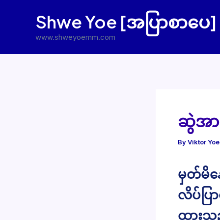
Skip
Shwe Yoe [အပြာစာပေ]
to
content
www.shweyoemm.com
ဆွဲအာ
By
Viktor Yo
မှတ်မိ
လိပ်ပြာ
ထားသည