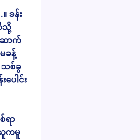
။ ခန်း
ို့
အဆာက်
ခန့်
 သစ်ခွ
းပေါင်း
စ်ရာ
သူကမူ