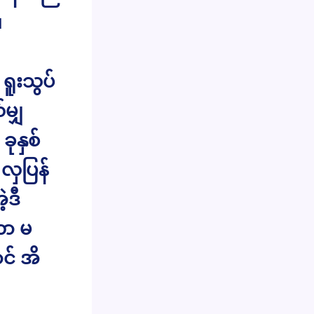
။
ရူးသွပ်
မျှ
ုနှစ်
လှပြန်
့ဒီ
တာ မ
င် အိ