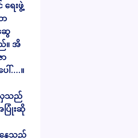
ရေးဖွဲ့
ော
ဆွေ
ည်။ အိ
ဇာ
ပေါ်….။
 မလှသည်
ြုံးဆို
့်နေသည်