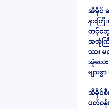
အိခိုင
နားကြီ
တင့်ဆွ
အအုံကြ
သား မလ
အုံလေး
များစွ
အိခိုင်
ပတ်ဝန်