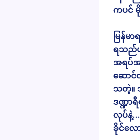
ကပင် 
မြန်မာရ
ရသည်ဟု
အရပ်အမ
ဆောင်တ
သတဲ့။ ဘ
ဒဏ္ဍာရ
လုပ်နဲ
ခိုင်လ