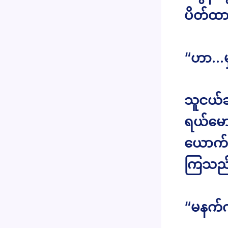
ပိတ်ထား
“ဟာ…မ
သူငယ်ချ
ရယ်မော
ယောက်လု
ကြသည
“မနက်က