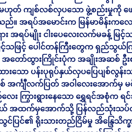
မဟုတ် ကျစ်လစ်လှပသော ဖွဲ့စည်းမှုကို ဖေ
ည်။ အရပ်အမောင်းက မြန်မာမိန်းကလေ
ရှား အရပ်မျိုး ငါးပေလေးလက်မခန့် မြင့်
င့်သဖြင့် ပေါင်တန်ကြီးတွေက ရှည်သွယ
် အတော်ထွားကြိုင်းပုံက အချိုးအဆစ် ဦး
ထားသော ပန်းပုရုပ်နှယ်လှပပြေပျစ်လွန်
် အင်္ကျီလက်ပြတ် အဝါလေးအောက်မှ မစို့မ
လေး ကြွားရွားနေသော ရွှေရင်အစုံက ရင်သ
ယ် အထက်မှအောက်သို့ ပြန်လည်သုံးသပ်လ
သွင်ပြင်၏ ရိုးသားတည်ငြိမ်မှု အိန္ဒြေသိက္ခ