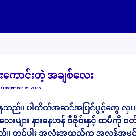
းကောင်းတဲ့ အချစ်လေး
e
/
December 15, 2025
နေသည်။ ပါတိတ်အဆင်အပြင်ပွင့်တွေ လ
လေးများ နားနေဟန် ဒီဇိုင်းနှင့် ထမီကို ဝတ
်။ တင်ပါး အလုံးအထည်က အလွန်အမင်း