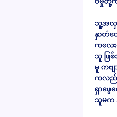
ဝမှုတိ
သူ့အလှက
နှာတံလ
ကလေးတစ
သူ ဖြစ
မူ ကဗျ
ကလည်း 
ရှာဖွေတ
သူမက အန