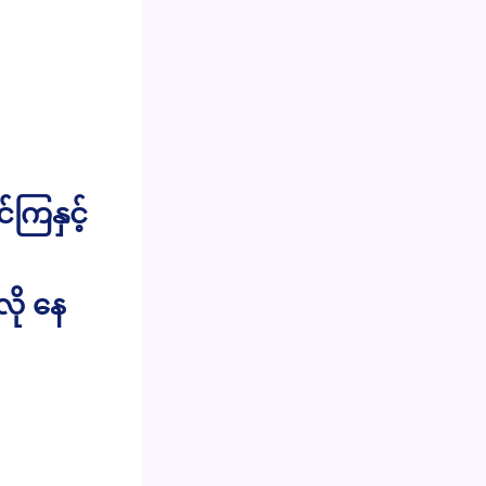
ကြနှင့်
လို နေ