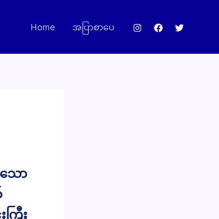
Home
အပြာစာပေ
ှပသော
်
ကြီး