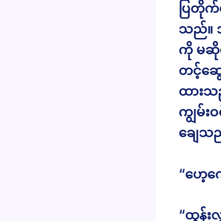
ပြတိုက
သည်။ အ
ကို မဆ
တင့်ဆွေ
ထားသည်။
ကျွမ်း
ချေသည
“ဟေ့ကေ
“ထွန်းလ