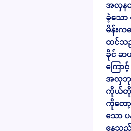
အလှနတ်ဘ
ခဲ့သော
မိန်းက
ထင်သည်။
ခိုင် 
ကြောင့
အလှဘု
ကိုယ်တိ
ကိုတော
သော ပန
နေသည်။