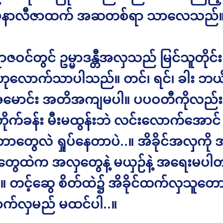
မိုနာလီဇာထက် အဆတစ်ရာ သာလေသည်
ာဇဝင်တွင် ဥမ္မာဒန္တီအလှသည် မြင်သူတိုင်း 
လောက်သာပါသည်။ တင်၊ ရင်၊ ခါး ဘယ်
ောင်း အတိအကျမပါ။ ပပဝတီကိုလည်း ခ
ိုက်ခန်း မီးမထွန်းဘဲ လင်းလောက်အောင် 
ာတွေလဲ ရှုပ်နေတာပဲ..။ အိခိုင်အလှကို အဲ
ီတွေထဲက အလှတွေနဲ့ မယှဉ်နဲ့ အရေးမပါ
့…။ တင့်ဆွေ စိတ်ထဲ၌ အိခိုင်ထက်လှသူတော
ောက်လှမည် မထင်ပါ..။