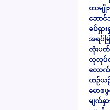
တာမျိုး
ဆောင်သ
ခပ်ရှား
အရပ်မြ
လုံးပတ
ထုလုပ်
လောက်စ
ယဉ်ယဉ်
မောစဖွ
မျက်နှာ