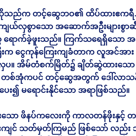
် ဆိုသည်က တင့်ဆွေဘဝ၏ ထိပ်ထားဧကရီ..
းကျယ်လှစွာသော အဆောက်အဦးများစွာဆီသ
ေ ရောက်ခဲ့ဖူးသည်။ ကြက်သရေရှိသော 
ီးက ငွေကုန်ကြေးကျခံတာက လူအင်အား မ
ှပ။ အိမ်တံစက်မြိတ်၌ ချိတ်ဆွဲထားသော
 တစ်အုံကပင် တင့်ဆွေအတွက် ဒေါ်လာသန်
ာ ပေး၍ မရောင်းနိုင်သော အရာဖြစ်သည်။
စီးသော ဖိနပ်ကလေးကို ကာလတန်ဖိုးနှင့် တ
းကျင် သတ်မှတ်ကြမည် ဖြစ်သော် လည်း 