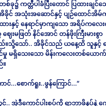
်တစ်ခု၌ ကတ္တီပါခံပြီးတောင် ပြထားချင်သ
ိခိုင် အသုံးအဆောင်နှင့် ပျဉ်ထောင်အိ
ိုထားနှင့် နေရာင်မှာကျသော အရိပ်ကလေးက
 ဈေးမဖြတ် နိင်အောင် တန်ဖိုးကြီးမားစွာ
သို့သော်.. အိခိုင်သည် ယနေ့ထိ သူနှင့် ရင်
ဝင်မှု မရှိသေးသော မိန်းကလေးတစ်ယောက် 
်။
ာင်…စောက်ရူး..ဖွန်ကြောင်…”
ွင်.. အဲ့ဒီကောင်ပါးစပ်ကို ရာဘာဖိနပ်နဲ့ 