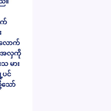
ည်။
ဖက်
း
့လောက်
်အလှကို
းသ မား
့ပင်
ု့သော်