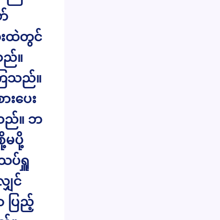
ာ်
းထဲတွင်
သည်။
်ကြသည်။
စားပေး
းသည်။ ဘ
ပို့
ပ်ရှူ
ျှင်
ာ ပြည့်