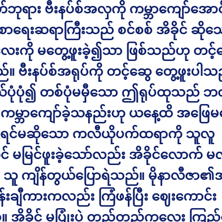
ုရား ဗီးနပ်စ်အလှကို ကမ္ဘာကျော်အောင် 
 စာရေးဆရာကြီးသည် စင်စစ် အိခိုင် ဆိုသ
လေးကို မတွေ့ဖူးခဲ့၍သာ ဖြစ်သည်ဟု တင့်
 ဗီးနပ်စ်အရုပ်ကို တင့်ဆွေ တွေ့ဖူးပါသ
ဆယ်ပုံပုံ၍ တစ်ပုံမမှီသော ဤရုပ်ထုသည် ဘ
် ကမ္ဘာကျော်ခဲ့သနည်းဟု ယနေ့ထိ အဖြေမ
ရင်မဆိုသော ကလီယိုပက်ထရာကို သူလူ
ုင် မမြင်ဖူးခဲ့သော်လည်း အိခိုင်လောက်
့ သူ ကျိန်တွယ်ပြောရဲသည်။ မိုနာလီဇာ၏အပ
်းချီကားကလည်း ကြံဖန်ပြီး ဈေးကောင်း
 အိခိုင် မပြုံးပဲ တည်တည်ကလေး ကြည