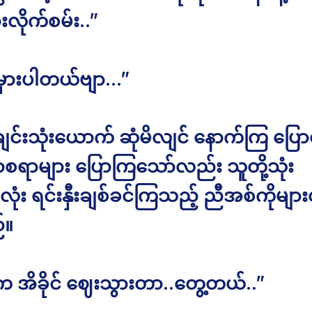
လိုက်စမ်း..”
ှားပါတယ်ဗျာ…”
င်းသုံးယောက် ဆုံမိလျင် နောက်ကြ ပြောင်
စရာများ ပြောကြသော်လည်း သူတို့သုံး
ံး ရင်းနှီးချစ်ခင်ကြသည့် ညီအစ်ကိုများ
်။
 အိခိုင် ဈေးသွားတာ..တွေ့တယ်..”