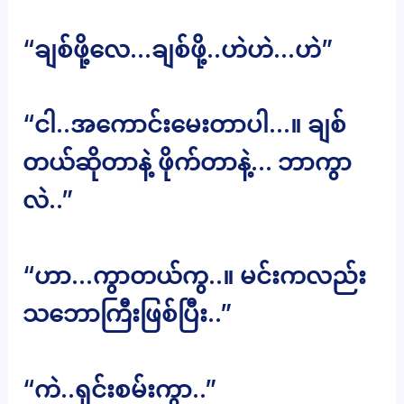
“ချစ်ဖို့လေ…ချစ်ဖို့..ဟဲဟဲ…ဟဲ”
“ငါ..အကောင်းမေးတာပါ…။ ချစ်
တယ်ဆိုတာနဲ့ ဖိုက်တာနဲ့… ဘာကွာ
လဲ..”
“ဟာ…ကွာတယ်ကွ..။ မင်းကလည်း
သဘောကြီးဖြစ်ပြီး..”
“ကဲ..ရှင်းစမ်းကွာ..”