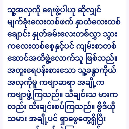
သူ့အလှကို ရေးဖွဲ့ပါဟု ဆိုလျှင်
မျက်ခုံးလေးတစ်ဖက် နှာတံလေးတစ်
ချောင်း နှုတ်ခမ်းလေးတစ်လွှာ သွား
ကလေးတစ်စေ့နှင့်ပင် ကျမ်းစာတစ်
ဆောင်အထိဖွဲ့လောက်သူ ဖြစ်သည်။
အထူးရေပန်းစားသော သူ့ခန္ဓာကိုယ်
အလှကိုမူ ကဗျာဆရာ အချို့က
ကဗျာဖွဲ့ကြသည်။ သီချင်းသ မားက
လည်း သီးချင်းစပ်ကြသည်။ ဗွီဒီယို
သမား အချို့ပင် ရှာဖွေတွေ့ရှိပြီး