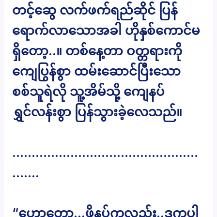
တင့်ဆွေ လက်ဖက်ရည်ဆိုင် ပြန်
ရောက်လာသောအခါ ဟိုနှစ်ကောင်မ
ရှိတော့..။ တစ်နေ့တာ ဝတ္တရားကို
ကျေပြွန်စွာ ထမ်းဆောင်ပြီးသော
စစ်သူရဲလို သူ့အိမ်သို့ ကျေနပ်
ရွှင်လန်းစွာ ပြန်သွားခဲ့လေသည်။
…………………………………………
…….
“ဟော့တော့…ဖိနပ်ကလည်း..ဒုက္ခပါ