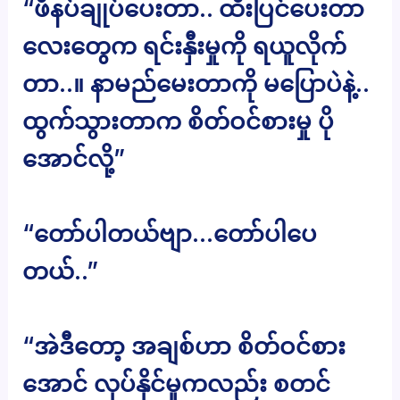
“ဖိနပ်ချုပ်ပေးတာ.. ထီးပြင်ပေးတာ
လေးတွေက ရင်းနှီးမှုကို ရယူလိုက်
တာ..။ နာမည်မေးတာကို မပြောပဲနဲ့..
ထွက်သွားတာက စိတ်ဝင်စားမှု ပို
အောင်လို့”
“တော်ပါတယ်ဗျာ…တော်ပါပေ
တယ်..”
“အဲဒီတော့ အချစ်ဟာ စိတ်ဝင်စား
အောင် လုပ်နိုင်မှုကလည်း စတင်