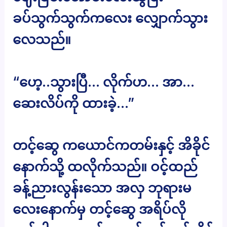
ခပ်သွက်သွက်ကလေး လျှောက်သွား
လေသည်။
“ဟေ့..သွားပြီ… လိုက်ဟ… အာ…
ဆေးလိပ်ကို ထားခဲ့…”
တင့်ဆွေ ကယောင်ကတမ်းနှင့် အိခိုင်
နောက်သို့ ထလိုက်သည်။ ဝင့်ထည်
ခန့်ညားလွန်းသော အလှ ဘုရားမ
လေးနောက်မှ တင့်ဆွေ အရိပ်လို