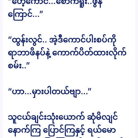
“ဟေ့ကောင်…စောက်ရူး..ဖွန်
ကြောင်…”
“ထွန်းလွင်.. အဲ့ဒီကောင်ပါးစပ်ကို
ရာဘာဖိနပ်နဲ့ ကောက်ပိတ်ထားလိုက်
စမ်း..”
“ဟာ…မှားပါတယ်ဗျာ…”
သူငယ်ချင်းသုံးယောက် ဆုံမိလျင်
နောက်ကြ ပြောင်ကြနှင့် ရယ်မော