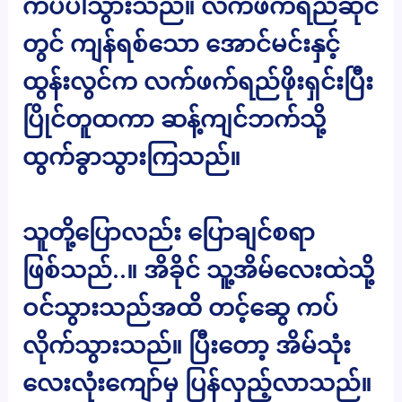
ကပ်ပါသွားသည်။ လက်ဖက်ရည်ဆိုင်
တွင် ကျန်ရစ်သော အောင်မင်းနှင့်
ထွန်းလွင်က လက်ဖက်ရည်ဖိုးရှင်းပြီး
ပြိုင်တူထကာ ဆန့်ကျင်ဘက်သို့
ထွက်ခွာသွားကြသည်။
သူတို့ပြောလည်း ပြောချင်စရာ
ဖြစ်သည်..။ အိခိုင် သူ့အိမ်လေးထဲသို့
ဝင်သွားသည်အထိ တင့်ဆွေ ကပ်
လိုက်သွားသည်။ ပြီးတော့ အိမ်သုံး
လေးလုံးကျော်မှ ပြန်လှည့်လာသည်။