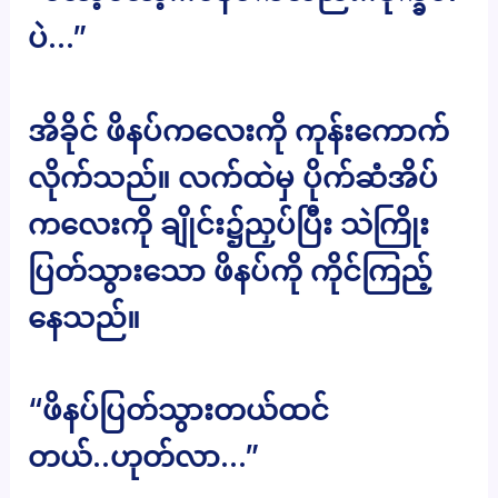
ပဲ…”
အိခိုင် ဖိနပ်ကလေးကို ကုန်းကောက်
လိုက်သည်။ လက်ထဲမှ ပိုက်ဆံအိပ်
ကလေးကို ချိုင်း၌ညှပ်ပြီး သဲကြိုး
ပြတ်သွားသော ဖိနပ်ကို ကိုင်ကြည့်
နေသည်။
“ဖိနပ်ပြတ်သွားတယ်ထင်
တယ်..ဟုတ်လာ…”