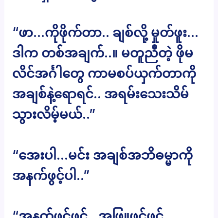
“ဖာ…ကိုဖိုက်တာ.. ချစ်လို့ မှုတ်ဖူး…
ဒါက တစ်အချက်..။ မတူညီတဲ့ ဖိုမ
လိင်အင်္ဂါတွေ ကာမစပ်ယှက်တာကို
အချစ်နဲ့ရောရင်.. အရမ်းသေးသိမ်
သွားလိမ့်မယ်..”
“အေးပါ…မင်း အချစ်အဘိဓမ္မာကို
အနက်ဖွင့်ပါ..”
“အနက်ဖွင့်ဖွင့်.. အဖြူဖွင့်ဖွင့်..