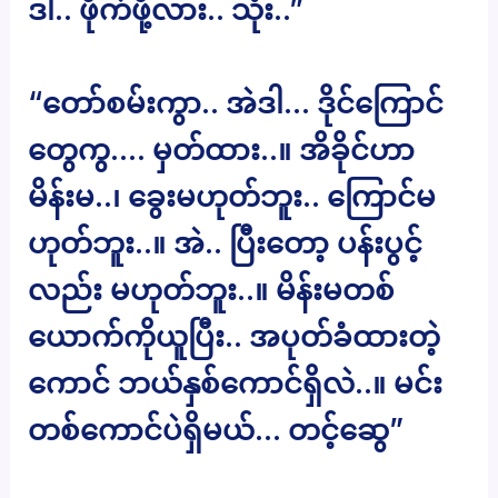
ဒါ.. ဖိုက်ဖို့လား.. သုံး..”
“တော်စမ်းကွာ.. အဲဒါ… ဒိုင်ကြောင်
တွေကွ…. မှတ်ထား..။ အိခိုင်ဟာ
မိန်းမ..၊ ခွေးမဟုတ်ဘူး.. ကြောင်မ
ဟုတ်ဘူး..။ အဲ.. ပြီးတော့ ပန်းပွင့်
လည်း မဟုတ်ဘူး..။ မိန်းမတစ်
ယောက်ကိုယူပြီး.. အပုတ်ခံထားတဲ့
ကောင် ဘယ်နှစ်ကောင်ရှိလဲ..။ မင်း
တစ်ကောင်ပဲရှိမယ်… တင့်ဆွေ”