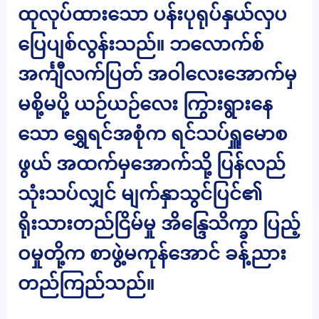
ထုလုပ်ထားသော ပန်းပုရုပ်နှယ်လှပ
ပြေပျစ်လွန်းသည်။ ဘလောက်စ်
အင်္ကျီလက်ပြတ် အဝါလေးအောက်မှ
မစို့မပို့ ယဉ်ယဉ်လေး ကြွားရွားနေ
သော ရွှေရင်အစုံက ရင်သပ်ရှူမောစ
ဖွယ် အထက်မှအောက်သို့ ပြန်လည်
သုံးသပ်လျှင် မျက်နှာသွင်ပြင်၏
ရိုးသားတည်ငြိမ်မှု အိန္ဒြေသိက္ခာ ပြည့်
ဝမှုတို့က စာဖွဲ့မကုန်အောင် ခန့်ညား
တည်ကြည်သည်။