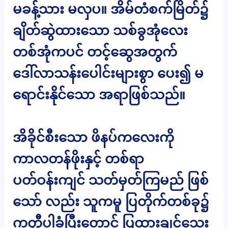
မခန့်သား မလှပ။ အိမ်တံစက်မြိတ်၌
ချိတ်ဆွဲထားသော သစ်ခွအုံလေး
တစ်အုံကပင် တင့်ဆွေအတွက်
ဒေါ်လာသန်းပေါင်းများစွာ ပေး၍ မ
ရောင်းနိုင်သော အရာဖြစ်သည်။
အိခိုင်စီးသော ဖိနပ်ကလေးကို
ကာလတန်ဖိုးနှင့် တစ်ရာ
ပတ်ဝန်းကျင် သတ်မှတ်ကြမည် ဖြစ်
သော် လည်း သူကမူ ပြတိုက်တစ်ခု၌
ကတ္တီပါခံပြီးတောင် ပြထားချင်သေး