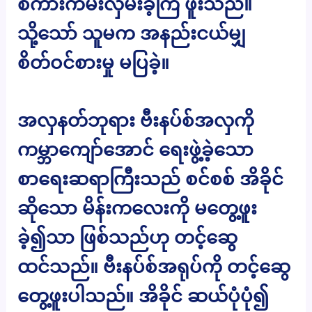
စကားကမ်းလှမ်းခဲ့ကြ ဖူးသည်။
သို့သော် သူမက အနည်းငယ်မျှ
စိတ်ဝင်စားမှု မပြခဲ့။
အလှနတ်ဘုရား ဗီးနပ်စ်အလှကို
ကမ္ဘာကျော်အောင် ရေးဖွဲ့ခဲ့သော
စာရေးဆရာကြီးသည် စင်စစ် အိခိုင်
ဆိုသော မိန်းကလေးကို မတွေ့ဖူး
ခဲ့၍သာ ဖြစ်သည်ဟု တင့်ဆွေ
ထင်သည်။ ဗီးနပ်စ်အရုပ်ကို တင့်ဆွေ
တွေ့ဖူးပါသည်။ အိခိုင် ဆယ်ပုံပုံ၍