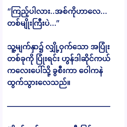
“ကြည့်ပါလား..အစ်ကိုဟာလေ…
တစ်မျိုးကြီးပဲ…”
သူ့မျက်နှာ၌ လျှို့ဝှက်သော အပြုံး
တစ်ခုကို ပြုံးရင်း ဟွန်ဒါဆိုင်ကယ်
ကလေးပေါ်သို့ ခွစီးကာ ဝေါကနဲ
ထွက်သွားလေသည်။
——————————————