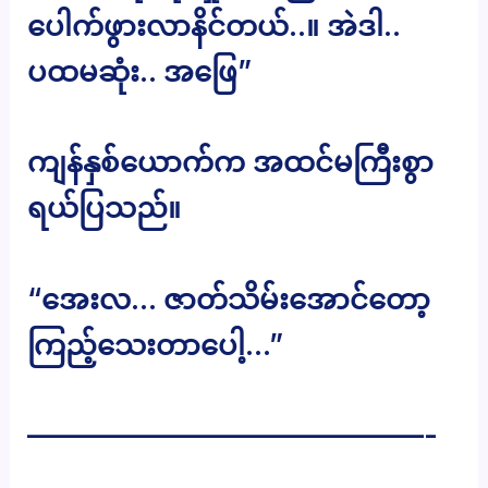
ပေါက်ဖွားလာနိင်တယ်..။ အဲဒါ..
ပထမဆုံး.. အဖြေ”
ကျန်နှစ်ယောက်က အထင်မကြီးစွာ
ရယ်ပြသည်။
“အေးလ… ဇာတ်သိမ်းအောင်တော့
ကြည့်သေးတာပေါ့…”
——————————————-