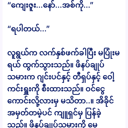
“ကျေးဇူး…နော်…အစ်ကို…”
“ရပါတယ်…”
လူရွယ်က လက်နှစ်ဖက်ခါပြီး မပြုံးမ
ရယ် ထွက်သွားသည်။ ဖိနပ်ချုပ်
သမားက ဂျင်းပင်နှင့် တီရှပ်နှင့် ဝေါ့
ကင်းရှူးကို စီးထားသည်။ ဝင်ငွေ
ကောင်းလို့လားမှ မသိတာ..။ အိခိုင်
အမှတ်တမဲ့ပင် ကျူရှင်မှ ပြန်ခဲ့
သည်။ ဖိနပ်ချုပ်သမားကို မေ့