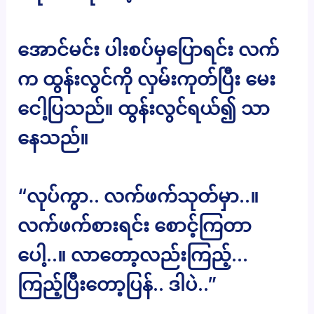
အောင်မင်း ပါးစပ်မှပြောရင်း လက်
က ထွန်းလွင်ကို လှမ်းကုတ်ပြီး မေး
ငေါ့ပြသည်။ ထွန်းလွင်ရယ်၍ သာ
နေသည်။
“လုပ်ကွာ.. လက်ဖက်သုတ်မှာ..။
လက်ဖက်စားရင်း စောင့်ကြတာ
ပေါ့..။ လာတော့လည်းကြည့်…
ကြည့်ပြီးတော့ပြန်.. ဒါပဲ..”