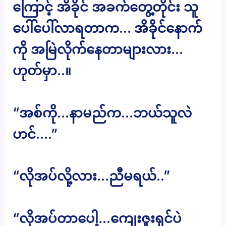
ကြောင့် အိခိုင် အခက်တွေ့တိုင်း သူ
ပေါ်ပေါ်လာရတာက… အိခိုင်နောက်
ကို အမြဲလိုက်နေတာများလား…
ဟုတ်မှာ..။
“အစ်ကို…နာမည်က…ဘယ်သူလဲ
ဟင်….”
“လိုအပ်လို့လား…ညီမရယ်..”
“လိုအပ်တာပေါ့…ကျေးဇူးရှင်ပဲ