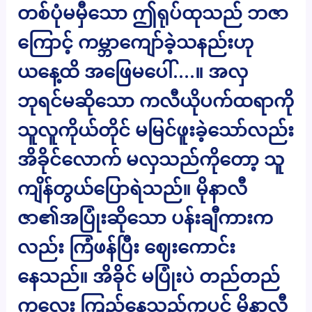
တစ်ပုံမမှီသော ဤရုပ်ထုသည် ဘဇာ
ကြောင့် ကမ္ဘာကျော်ခဲ့သနည်းဟု
ယနေ့ထိ အဖြေမပေါ်….။ အလှ
ဘုရင်မဆိုသော ကလီယိုပက်ထရာကို
သူလူကိုယ်တိုင် မမြင်ဖူးခဲ့သော်လည်း
အိခိုင်လောက် မလှသည်ကိုတော့ သူ
ကျိန်တွယ်ပြောရဲသည်။ မိုနာလီ
ဇာ၏အပြုံးဆိုသော ပန်းချီကားက
လည်း ကြံဖန်ပြီး ဈေးကောင်း
နေသည်။ အိခိုင် မပြုံးပဲ တည်တည်
ကလေး ကြည့်နေသည်ကပင် မိုနာလီ