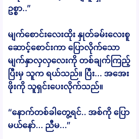
ဥစ္စာ..”
မျက်စောင်းလေးထိုး နှုတ်ခမ်းလေးစူ
ဆောင့်စောင်းကာ ပြောလိုက်သော
မျက်နှာလှလှလေးကို တစ်ချက်ကြည့်
ပြီးမှ သူက ရယ်သည်။ ပြီး… အအေး
ဖိုးကို သူရှင်းပေးလိုက်သည်။
“နောက်တစ်ခါတွေ့ရင်.. အစ်ကို ပြော
မယ်နော်… ညီမ…”