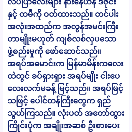
လိပ်ပြာလေးများ နားနေဟန် ဒီဇိုင်း
နှင့် ထမီကို ဝတ်ထားသည်။ တင်ပါး
အလုံးအထည်က အလွန်အမင်းကြီး
တာမျိုးမဟုတ် ကျစ်လစ်လှပသော
ဖွဲ့စည်းမှုကို ဖော်ဆောင်သည်။
အရပ်အမောင်းက မြန်မာမိန်းကလေး
ထဲတွင် ခပ်ရှားရှား အရပ်မျိုး ငါးပေ
လေးလက်မခန့် မြင့်သည်။ အရပ်မြင့်
သဖြင့် ပေါင်တန်ကြီးတွေက ရှည်
သွယ်ကြသည်။ လုံးပတ် အတော်ထွား
ကြိုင်းပုံက အချိုးအဆစ် ဦးစားပေး