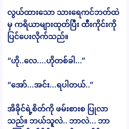
လွယ်ထားသော သားရေကင်ဘတ်ထဲ
မှ ကရိယာများထုတ်ပြီး ထီးကိုင်းကို
ပြင်ပေးလိုက်သည်။
“ဟို..လေ….ဟိုတစ်ခါ…”
“အော်…အင်း…ရပါတယ်..”
အိခိုင်ရဲ့စိတ်ကို ဖမ်းစားစ ပြုလာ
သည်။ ဘယ်သူလဲ.. ဘာလဲ… ဘာ