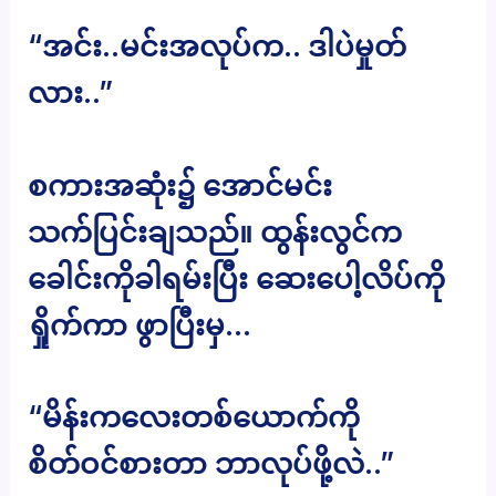
“အင်း..မင်းအလုပ်က.. ဒါပဲမှုတ်
လား..”
စကားအဆုံး၌ အောင်မင်း
သက်ပြင်းချသည်။ ထွန်းလွင်က
ခေါင်းကိုခါရမ်းပြီး ဆေးပေါ့လိပ်ကို
ရှိုက်ကာ ဖွာပြီးမှ…
“မိန်းကလေးတစ်ယောက်ကို
စိတ်ဝင်စားတာ ဘာလုပ်ဖို့လဲ..”