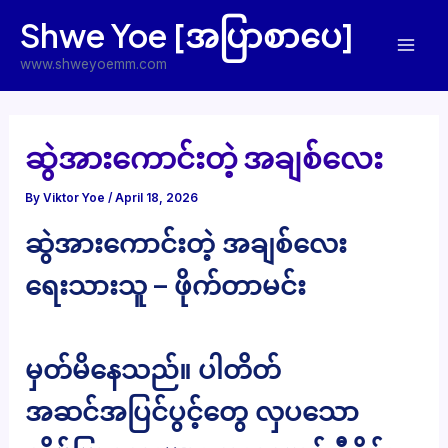
Skip
Shwe Yoe [အပြာစာပေ]
to
Mai
content
www.shweyoemm.com
Men
ဆွဲအားကောင်းတဲ့ အချစ်လေး
By
Viktor Yoe
/
April 18, 2026
ဆွဲအားကောင်းတဲ့ အချစ်လေး
ရေးသားသူ – ဖိုက်တာမင်း
မှတ်မိနေသည်။ ပါတိတ်
အဆင်အပြင်ပွင့်တွေ လှပသော