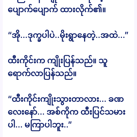
ပျောက်ပျောက် ထားလိုက်၏။
“အို…ဒုက္ခပါပဲ..မိုးရွာနေတဲ့..အထဲ…”
ထီးကိုင်းက ကျိုးပြန်သည်။ သူ
ရောက်လာပြန်သည်။
“ထီးကိုင်းကျိုးသွားတာလား… ခဏ
လေးနော်… အစ်ကိုက ထီးပြင်သမား
ပါ… မကြာပါဘူး..”