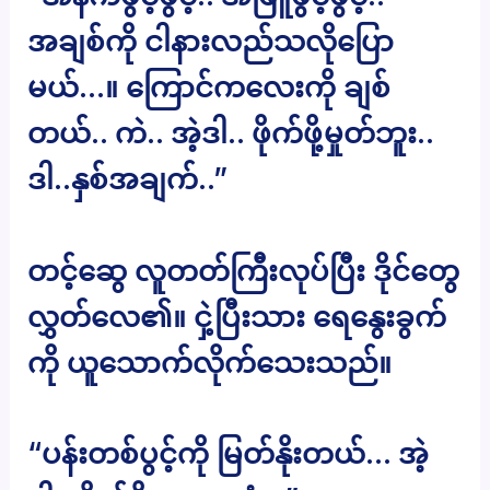
အချစ်ကို ငါနားလည်သလိုပြော
မယ်…။ ကြောင်ကလေးကို ချစ်
တယ်.. ကဲ.. အဲ့ဒါ.. ဖိုက်ဖို့မှုတ်ဘူး..
ဒါ..နှစ်အချက်..”
တင့်ဆွေ လူတတ်ကြီးလုပ်ပြီး ဒိုင်တွေ
လွှတ်လေ၏။ ငှဲ့ပြီးသား ရေနွေးခွက်
ကို ယူသောက်လိုက်သေးသည်။
“ပန်းတစ်ပွင့်ကို မြတ်နိုးတယ်… အဲ့