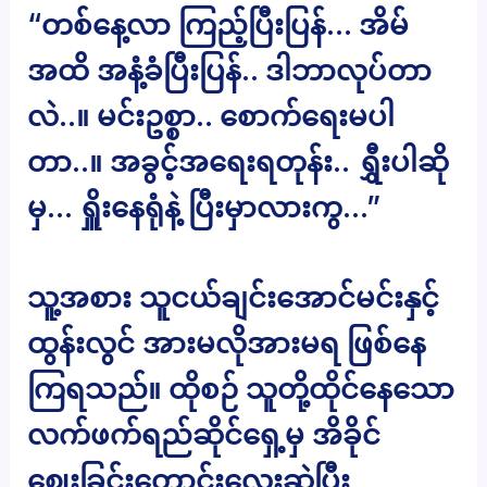
“တစ်နေ့လာ ကြည့်ပြီးပြန်… အိမ်
အထိ အနံ့ခံပြီးပြန်.. ဒါဘာလုပ်တာ
လဲ..။ မင်းဥစ္စာ.. စောက်ရေးမပါ
တာ..။ အခွင့်အရေးရတုန်း.. ရွှီးပါဆို
မှ… ရှိူးနေရုံနဲ့ ပြီးမှာလားကွ…”
သူ့အစား သူငယ်ချင်းအောင်မင်းနှင့်
ထွန်းလွင် အားမလိုအားမရ ဖြစ်နေ
ကြရသည်။ ထိုစဉ် သူတို့ထိုင်နေသော
လက်ဖက်ရည်ဆိုင်ရှေ့မှ အိခိုင်
ဈေးခြင်းတောင်းလေးဆွဲပြီး