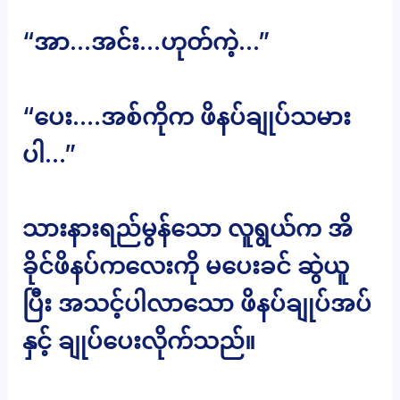
“အာ…အင်း…ဟုတ်ကဲ့…”
“ပေး….အစ်ကိုက ဖိနပ်ချုပ်သမား
ပါ…”
သားနားရည်မွန်သော လူရွယ်က အိ
ခိုင်ဖိနပ်ကလေးကို မပေးခင် ဆွဲယူ
ပြီး အသင့်ပါလာသော ဖိနပ်ချုပ်အပ်
နှင့် ချုပ်ပေးလိုက်သည်။