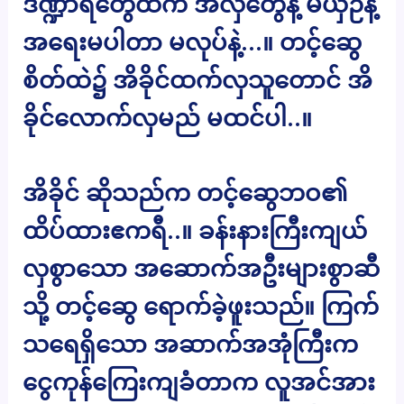
ဒဏ္ဍာရီတွေထဲက အလှတွေနဲ့ မယှဉ်နဲ့
အရေးမပါတာ မလုပ်နဲ့…။ တင့်ဆွေ
စိတ်ထဲ၌ အိခိုင်ထက်လှသူတောင် အိ
ခိုင်လောက်လှမည် မထင်ပါ..။
အိခိုင် ဆိုသည်က တင့်ဆွေဘဝ၏
ထိပ်ထားဧကရီ..။ ခန်းနားကြီးကျယ်
လှစွာသော အဆောက်အဦးများစွာဆီ
သို့ တင့်ဆွေ ရောက်ခဲ့ဖူးသည်။ ကြက်
သရေရှိသော အဆာက်အအုံကြီးက
ငွေကုန်ကြေးကျခံတာက လူအင်အား