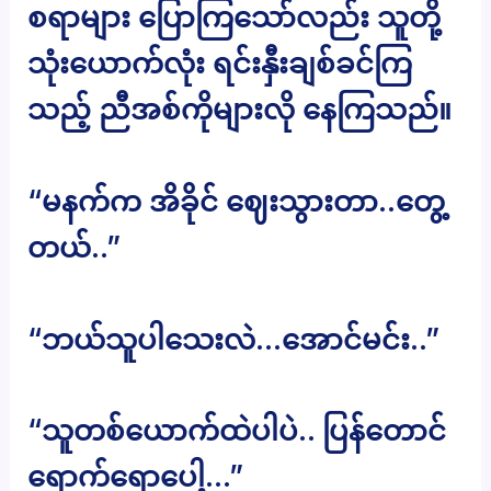
စရာများ ပြောကြသော်လည်း သူတို့
သုံးယောက်လုံး ရင်းနှီးချစ်ခင်ကြ
သည့် ညီအစ်ကိုများလို နေကြသည်။
“မနက်က အိခိုင် ဈေးသွားတာ..တွေ့
တယ်..”
“ဘယ်သူပါသေးလဲ…အောင်မင်း..”
“သူတစ်ယောက်ထဲပါပဲ.. ပြန်တောင်
ရောက်ရောပေါ့…”