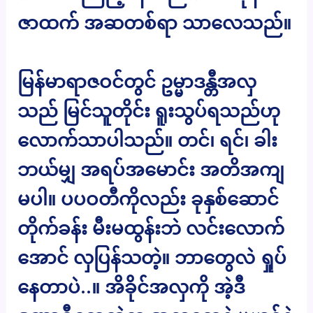
ဇာထက် အဆတစ်ရာ သာလေသည်။
မြန်မာရာဇဝင်တွင် ဥမ္မာဒန္တီအလှ
သည် မြင်သူတိုင်း ရူးသွပ်ရသည်ဟု
လောက်သာပါသည်။ တင်၊ ရင်၊ ခါး
ဘယ်မျှ အရပ်အမောင်း အတိအကျ
မပါ။ ပပဝတီကိုလည်း ခုနှစ်ဆောင်
တိုက်ခန်း မီးမထွန်းဘဲ လင်းလောက်
အောင် လှပြန်သတဲ့။ ဘာတွေလဲ ရှုပ်
နေတာပဲ..။ အိခိုင်အလှကို အဲ့ဒီ