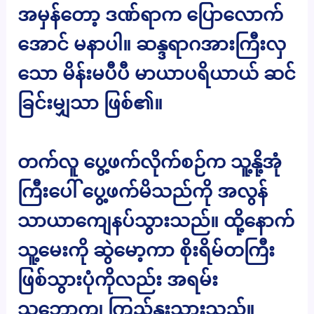
အမှန်တော့ ဒဏ်ရာက ပြောလောက်
အောင် မနာပါ။ ဆန္ဒရာဂအားကြီးလှ
သော မိန်းမပီပီ မာယာပရိယာယ် ဆင်
ခြင်းမျှသာ ဖြစ်၏။
တက်လူ ပွေ့ဖက်လိုက်စဉ်က သူ့နို့အုံ
ကြီးပေါ် ပွေ့ဖက်မိသည်ကို အလွန်
သာယာကျေနပ်သွားသည်။ ထို့နောက်
သူ့မေးကို ဆွဲမော့ကာ စိုးရိမ်တကြီး
ဖြစ်သွားပုံကိုလည်း အရမ်း
သဘောကျ ကြည်နူးသွားသည်။