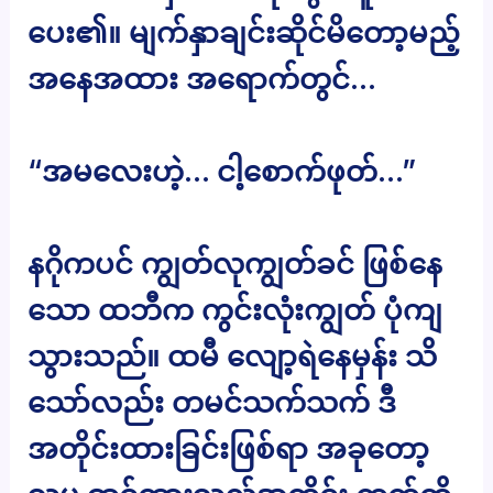
ပေး၏။ မျက်နှာချင်းဆိုင်မိတော့မည့်
အနေအထား အရောက်တွင်…
“အမလေးဟဲ့… ငါ့စောက်ဖုတ်…”
နဂိုကပင် ကျွတ်လုကျွတ်ခင် ဖြစ်နေ
သော ထဘီက ကွင်းလုံးကျွတ် ပုံကျ
သွားသည်။ ထမီ လျော့ရဲနေမှန်း သိ
သော်လည်း တမင်သက်သက် ဒီ
အတိုင်းထားခြင်းဖြစ်ရာ အခုတော့