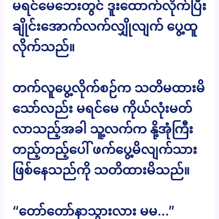
မရင်မေဘေးတွင် ဒူးထောက်လိုက်ပြီး
ချိုင်းအောက်လက်လျှိုလျက် ပွေ့ထူ
လိုက်သည်။
တက်လူပွေ့လိုက်စဉ်က သတိမထားမိ
သော်လည်း မရင်မေ ကိုယ်လုံးမတ်
လာသည့်အခါ သူ့လက်က နို့အုံကြီး
တည့်တည့်ပေါ် ဖက်ပွေ့မိလျက်သား
ဖြစ်နေသည်ကို သတိထားမိသည်။
“တော်တော်နာသွားလား မမ…”