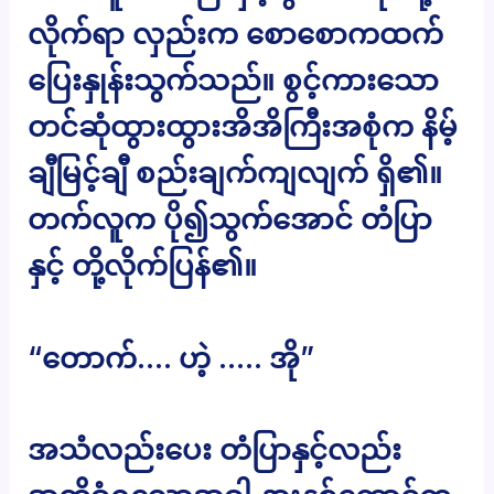
လိုက်ရာ လှည်းက စောစောကထက်
ပြေးနှုန်းသွက်သည်။ စွင့်ကားသော
တင်ဆုံထွားထွားအိအိကြီးအစုံက နိမ့်
ချီမြင့်ချီ စည်းချက်ကျလျက် ရှိ၏။
တက်လူက ပို၍သွက်အောင် တံပြာ
နှင့် တို့လိုက်ပြန်၏။
“တောက်…. ဟဲ့ ….. အို”
အသံလည်းပေး တံပြာနှင့်လည်း