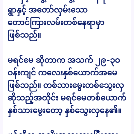
ရွာနှင့် အတော်လှမ်းသော
တောင်ကြားလမ်းတစ်နေရာမှာ
ဖြစ်သည်။
မရင်မေ ဆိုတာက အသက် ၂၉-၃၀
ဝန်းကျင် ကလေးနှစ်ယောက်အမေ
ဖြစ်သည်။ တစ်သားမွေးတစ်သွေးလှ
ဆိုသည့်အတိုင်း မရင်မေတစ်ယောက်
နှစ်သားမွေးတော့ နှစ်သွေးလှနေ၏။