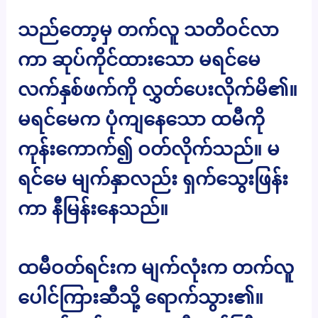
သည်တော့မှ တက်လူ သတိဝင်လာ
ကာ ဆုပ်ကိုင်ထားသော မရင်မေ
လက်နှစ်ဖက်ကို လွှတ်ပေးလိုက်မိ၏။
မရင်မေက ပုံကျနေသော ထမီကို
ကုန်းကောက်၍ ဝတ်လိုက်သည်။ မ
ရင်မေ မျက်နှာလည်း ရှက်သွေးဖြန်း
ကာ နီမြန်းနေသည်။
ထမီဝတ်ရင်းက မျက်လုံးက တက်လူ
ပေါင်ကြားဆီသို့ ရောက်သွား၏။