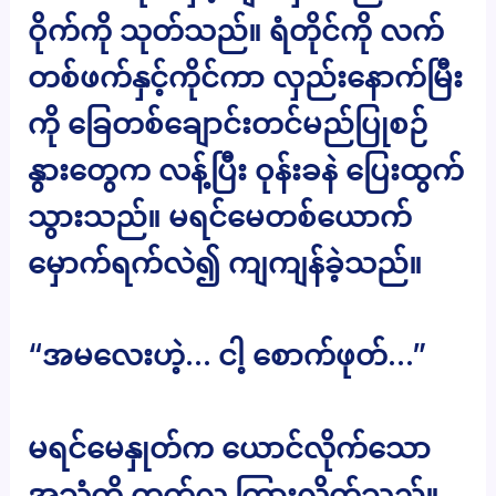
ဝိုက်ကို သုတ်သည်။ ရံတိုင်ကို လက်
တစ်ဖက်နှင့်ကိုင်ကာ လှည်းနောက်မြီး
ကို ခြေတစ်ချောင်းတင်မည်ပြုစဉ်
နွားတွေက လန့်ပြီး ဝုန်းခနဲ ပြေးထွက်
သွားသည်။ မရင်မေတစ်ယောက်
မှောက်ရက်လဲ၍ ကျကျန်ခဲ့သည်။
“အမလေးဟဲ့… ငါ့ စောက်ဖုတ်…”
မရင်မေနှုတ်က ယောင်လိုက်သော
အသံကို တက်လူ ကြားလိုက်သည်။