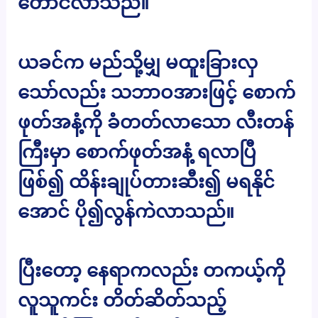
တောင်လာသည်။
ယခင်က မည်သို့မျှ မထူးခြားလှ
သော်လည်း သဘာဝအားဖြင့် စောက်
ဖုတ်အနံ့ကို ခံတတ်လာသော လီးတန်
ကြီးမှာ စောက်ဖုတ်အနံ့ ရလာပြီ
ဖြစ်၍ ထိန်းချုပ်တားဆီး၍ မရနိုင်
အောင် ပို၍လွန်ကဲလာသည်။
ပြီးတော့ နေရာကလည်း တကယ့်ကို
လူသူကင်း တိတ်ဆိတ်သည့်