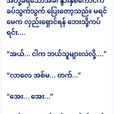
အတို့ခံရသောအခါ နွားနှစ်ကောင်က
ခပ်သွက်သွက် ပြေးတော့သည်။ မရင်
မေက လှည်းရှောင်ရန် ဘေးသို့ကပ်
ရင်း….
“အယ်… ငါက ဘယ်သူများလဲလို့….”
“လာလေ အစ်မ… တက်…”
“အေး… အေး…”