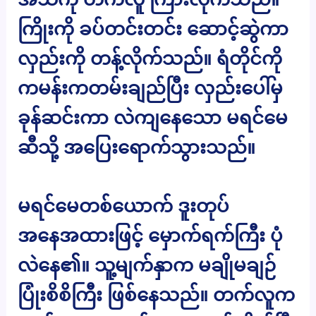
ကြိုးကို ခပ်တင်းတင်း ဆောင့်ဆွဲကာ
လှည်းကို တန့်လိုက်သည်။ ရံတိုင်ကို
ကမန်းကတမ်းချည်ပြီး လှည်းပေါ်မှ
ခုန်ဆင်းကာ လဲကျနေသော မရင်မေ
ဆီသို့ အပြေးရောက်သွားသည်။
မရင်မေတစ်ယောက် ဒူးတုပ်
အနေအထားဖြင့် မှောက်ရက်ကြီး ပုံ
လဲနေ၏။ သူ့မျက်နှာက မချိုမချဉ်
ပြုံးစိစိကြီး ဖြစ်နေသည်။ တက်လူက