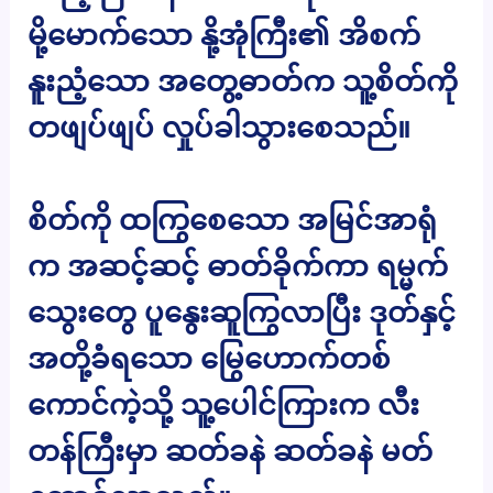
မို့မောက်သော နို့အုံကြီး၏ အိစက်
နူးညံ့သော အတွေ့ဓာတ်က သူ့စိတ်ကို
တဖျပ်ဖျပ် လှုပ်ခါသွားစေသည်။
စိတ်ကို ထကြွစေသော အမြင်အာရုံ
က အဆင့်ဆင့် ဓာတ်ခိုက်ကာ ရမ္မက်
သွေးတွေ ပူနွေးဆူကြွလာပြီး ဒုတ်နှင့်
အတို့ခံရသော မြွေဟောက်တစ်
ကောင်ကဲ့သို့ သူ့ပေါင်ကြားက လီး
တန်ကြီးမှာ ဆတ်ခနဲ ဆတ်ခနဲ မတ်