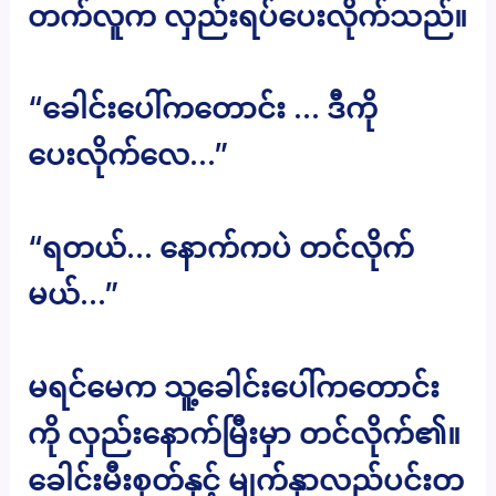
တက်လူက လှည်းရပ်ပေးလိုက်သည်။
“ခေါင်းပေါ်ကတောင်း … ဒီကို
ပေးလိုက်လေ…”
“ရတယ်… နောက်ကပဲ တင်လိုက်
မယ်…”
မရင်မေက သူ့ခေါင်းပေါ်ကတောင်း
ကို လှည်းနောက်မြီးမှာ တင်လိုက်၏။
ခေါင်းမီးစုတ်နှင့် မျက်နှာလည်ပင်းတ