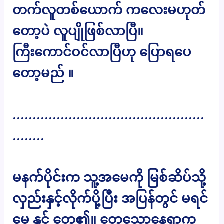
တက်လူတစ်ယောက် ကလေးမဟုတ်
တော့ပဲ လူပျိုဖြစ်လာပြီ။
ကြီးကောင်ဝင်လာပြီဟု ပြောရပေ
တော့မည် ။
…………………………………………
……..
မနက်ပိုင်းက သူ့အမေကို မြစ်ဆိပ်သို့
လှည်းနှင့်လိုက်ပို့ပြီး အပြန်တွင် မရင်
မေ နှင့် တွေ့၏။ တွေ့သောနေရာက