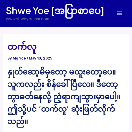
Skip
Shwe Yoe [အပြာစာပေ]
to
Mai
content
www.shweyoemm.com
Men
တက်လူ
By
Mg Yoe
/
May 19, 2025
နှုတ်ဆော့မိမှတော့ မထူးတော့ပေ။
သူကလည်း စိန်ခေါ်ပြီလေ။ ဒီတော့
ဘွာခတ်နေလို့ ညံ့ရာကျသွားမှာပေါ့။
ဤသို့ပင် ‘တက်လူ’ ဆုံးဖြတ်လိုက်
သည်။