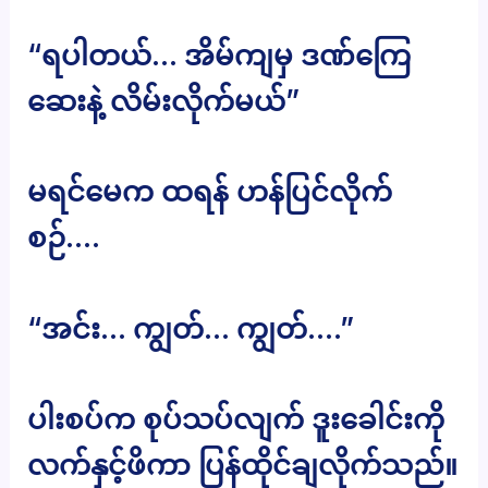
“ရပါတယ်… အိမ်ကျမှ ဒဏ်ကြေ
ဆေးနဲ့ လိမ်းလိုက်မယ်”
မရင်မေက ထရန် ဟန်ပြင်လိုက်
စဉ်….
“အင်း… ကျွတ်… ကျွတ်….”
ပါးစပ်က စုပ်သပ်လျက် ဒူးခေါင်းကို
လက်နှင့်ဖိကာ ပြန်ထိုင်ချလိုက်သည်။