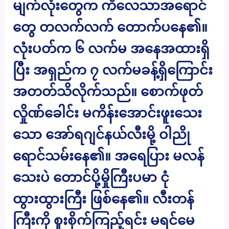
မျက်လုံးတွေက ကိလေသာအရောင်
တွေ တလက်လက် တောက်ပနေ၏။
လုံးပတ်က ၆ လက်မ အနေအထားရှိ
ပြီး အရှည်က ၇ လက်မခန့်ရှိကြောင်း
အတတ်သိလိုက်သည်။ စောက်ဖုတ်
လှိုဏ်ခေါင်း မကိန်းအောင်းဖူးသေး
သော အော်ရဂျင်နယ်လီးမို့ ဝါညို
ရောင်သမ်းနေ၏။ အရေပြား မလန်
သေးပဲ တောင်ပို့မှိုကြီးပမာ ငုံ
ထွားထွားကြီး ဖြစ်နေ၏။ လီးတန်
ကြီးကို စူးစိုက်ကြည့်ရင်း မရင်မေ