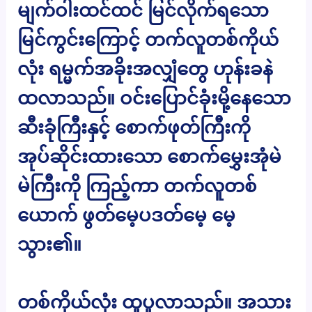
မျက်ဝါးထင်ထင် မြင်လိုက်ရသော
မြင်ကွင်းကြောင့် တက်လူတစ်ကိုယ်
လုံး ရမ္မက်အခိုးအလျှံတွေ ဟုန်းခနဲ
ထလာသည်။ ဝင်းပြောင်ခုံးမို့နေသော
ဆီးခုံကြီးနှင့် စောက်ဖုတ်ကြီးကို
အုပ်ဆိုင်းထားသော စောက်မွှေးအုံမဲ
မဲကြီးကို ကြည့်ကာ တက်လူတစ်
ယောက် ဖွတ်မေ့ပဒတ်မေ့ မေ့
သွား၏။
တစ်ကိုယ်လုံး ထူပူလာသည်။ အသား