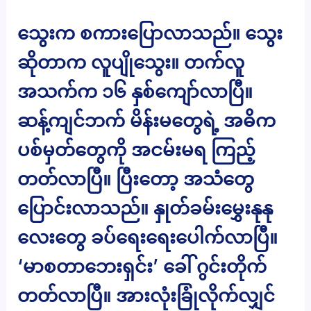
သွေးက စကားပြောလာသည်။ သွေး
ဆိုတာက လူပျိုသွေး။ တက်လူ
အသက်က ၁၆ နှစ်ကျော်လာပြီ။
ဆန့်ကျင်ဘက် မိန်းမတွေရဲ့ အဓိက
ပစ်မှတ်တွေကို အငမ်းမရ ကြည့်
တတ်လာပြီ။ ပြီးတော့ အသံတွေ
ပြောင်းလာသည်။ နှုတ်ခမ်းမွှေးနုနု
လေးတွေ ခပ်ရေးရေးပေါက်လာပြီ။
‘မာစတာဘေးရှင်း’ ခေါ် ဂွင်းတိုက်
တတ်လာပြီ။ အားလုံးခြုံလိုက်လျှင်