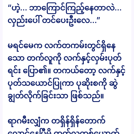
“ဟဲ့… ဘာကြောင်ကြည့်နေတာလဲ…
လှည်းပေါ် တင်ပေးဦးလေ…”
မရင်မေက လက်တကမ်းတွင်ရှိနေ
သော တက်လူကို လက်နှင့်လှမ်းပုတ်
ရင်း ပြော၏။ တကယ်တော့ လက်နှင့်
ပုတ်သယောင်ပြုကာ ပုဆိုးစကို ဆွဲ
ချွတ်လိုက်ခြင်းသာ ဖြစ်သည်။
ရာဂမီးလျှံက တရှိန်ရှိန်တောက်
လောင်နေပြီမို့ တက်လူတစ်ယောက်