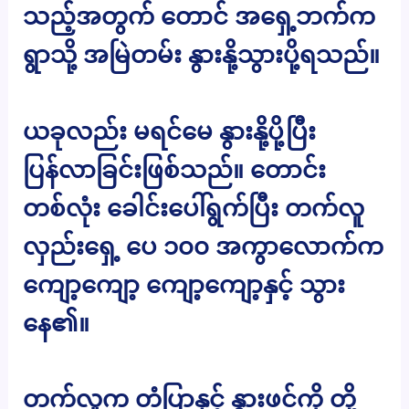
သည့်အတွက် တောင် အရှေ့ဘက်က
ရွာသို့ အမြဲတမ်း နွားနို့သွားပို့ရသည်။
ယခုလည်း မရင်မေ နွားနို့ပို့ပြီး
ပြန်လာခြင်းဖြစ်သည်။ တောင်း
တစ်လုံး ခေါင်းပေါ်ရွက်ပြီး တက်လူ
လှည်းရှေ့ ပေ ၁၀၀ အကွာလောက်က
ကျော့ကျော့ ကျော့ကျော့နှင့် သွား
နေ၏။
တက်လူက တံပြာနှင့် နွားဖင်ကို တို့