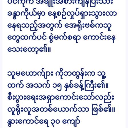
ပင်ကိုက အချိုးအစားကျနပြီးသား
ခန္ဓာကိုယ်မှာ နေ့စဉ်လှုပ်ရှားသွားလာ
နေရသည့်အတွက် အေရိုးဗစ်ကသူ
တွေထက်ပင် စွဲမက်စရာ ကောင်းနေ
သေးတော့၏။
သူမယောက်ျား ကိုဘထွန်းက သူ့
ထက် အသက် ၁၅ နှစ်ခန့်ကြီး၏။
စီးပွားရေးအရှာကောင်းသော်လည်း
လူရိုးလူအတစ်ယောက်သာ ဖြစ်၏။
နွားကောင်ရေ ၃၀ ကျော်