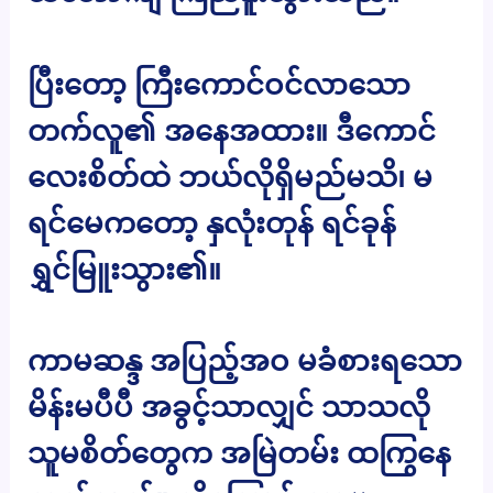
ပြီးတော့ ကြီးကောင်ဝင်လာသော
တက်လူ၏ အနေအထား။ ဒီကောင်
လေးစိတ်ထဲ ဘယ်လိုရှိမည်မသိ၊ မ
ရင်မေကတော့ နှလုံးတုန် ရင်ခုန်
ရွှင်မြူးသွား၏။
ကာမဆန္ဒ အပြည့်အဝ မခံစားရသော
မိန်းမပီပီ အခွင့်သာလျှင် သာသလို
သူမစိတ်တွေက အမြဲတမ်း ထကြွနေ