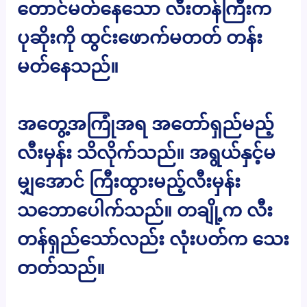
တောင်မတ်နေသော လီးတန်ကြီးက
ပုဆိုးကို ထွင်းဖောက်မတတ် တန်း
မတ်နေသည်။
အတွေ့အကြုံအရ အတော်ရှည်မည့်
လီးမှန်း သိလိုက်သည်။ အရွယ်နှင့်မ
မျှအောင် ကြီးထွားမည့်လီးမှန်း
သဘောပေါက်သည်။ တချို့က လီး
တန်ရှည်သော်လည်း လုံးပတ်က သေး
တတ်သည်။