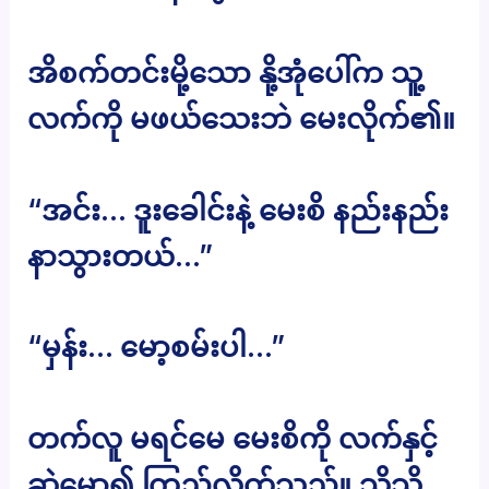
အိစက်တင်းမို့သော နို့အုံပေါ်က သူ့
လက်ကို မဖယ်သေးဘဲ မေးလိုက်၏။
“အင်း… ဒူးခေါင်းနဲ့ မေးစိ နည်းနည်း
နာသွားတယ်…”
“မှန်း… မော့စမ်းပါ…”
တက်လူ မရင်မေ မေးစိကို လက်နှင့်
ဆွဲမော့၍ ကြည့်လိုက်သည်။ သိသိ