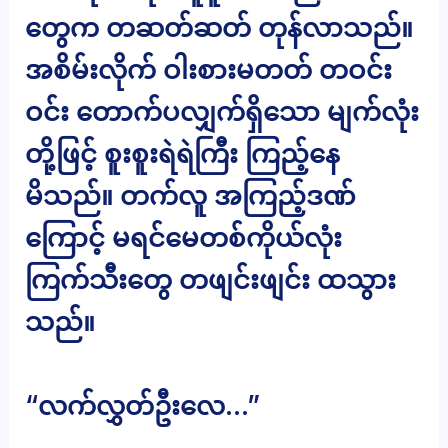
တွေက တဆတ်ဆတ် တုန်လာသည်။
အစိမ်းလိုက် ဝါးစားမတတ် တဝင်း
ဝင်း တောက်ပလျှက်ရှိသော မျက်လုံး
တို့ဖြင့် စူးစူးရဲရဲကြီး ကြည့်နေ
မိသည်။ တက်လူ အကြည့်ဒဏ်
ကြောင့် မရင်မေတစ်ကိုယ်လုံး
ကြက်သီးတွေ တဖျင်းဖျင်း ထသွား
သည်။
“လက်လွှတ်ဦးလေ…”