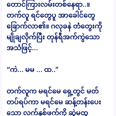
တောင်ကြားလမ်းတစ်နေရာ..။
တက်လူ ရင်တွေပူ အာခေါင်တွေ
ခြောက်လာ၏။ ဂလုခနဲ တံတွေးကို
မျိုချလိုက်ပြီး တုန်ရီအက်ကွဲသော
အသံဖြင့်…
“ကဲ… မမ … ထ..”
တက်လူက မရင်မေ ရှေ့တွင် မတ်
တပ်ရပ်ကာ မရင်မေ ဆန့်တန်းပေး
သော လက်နှစ်ဖက်ကို ဆွဲမထူ