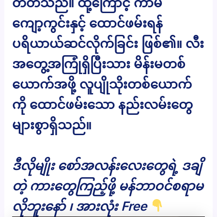
တတ်သည်။ ထို့ကြောင့် ကာမ
ကျော့ကွင်းနှင့် ထောင်ဖမ်းရန်
ပရိယာယ်ဆင်လိုက်ခြင်း ဖြစ်၏။ လီး
အတွေ့အကြုံရှိပြီးသား မိန်းမတစ်
ယောက်အဖို့ လူပျိုသိုးတစ်ယောက်
ကို ထောင်ဖမ်းသော နည်းလမ်းတွေ
များစွာရှိသည်။
ဒီလိုမျိုး စော်အလန်းလေးတွေရဲ့ ဒချိ
တဲ့ ကားတွေကြည့်ဖို့ မန်ဘာဝင်စရာမ
လိုဘူးနော် ၊ အားလုံး Free