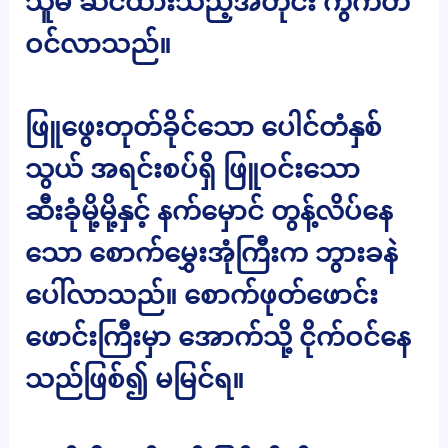
သူမ ဆင်ထားသည့်အတိုင်း ကွက်တိ
ဝင်လာသည်။
ဖြူဖွေးတုတ်ခိုင်သော ပေါင်တံနှစ်
သွယ် အရင်းစပ်ရှိ ဖြူဝင်းသော
ဆီးခုံမို့မို့နှင့် နက်မှောင် တွန့်လိပ်နေ
သော စောက်မွှေးအုံကြီးက ဘွားခနဲ
ပေါ်လာသည်။ စောက်ဖုတ်ဖောင်း
ဖောင်းကြီးမှာ အောက်သို့ ငိုက်ဝင်နေ
သည်ဖြစ်၍ မမြင်ရ။