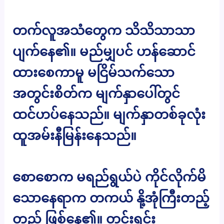
တက်လူအသံတွေက သိသိသာသာ
ပျက်နေ၏။ မည်မျှပင် ဟန်ဆောင်
ထားစေကာမူ မငြိမ်သက်သော
အတွင်းစိတ်က မျက်နှာပေါ်တွင်
ထင်ဟပ်နေသည်။ မျက်နှာတစ်ခုလုံး
ထူအမ်းနီမြန်းနေသည်။
စောစောက မရည်ရွယ်ပဲ ကိုင်လိုက်မိ
သောနေရာက တကယ် နို့အုံကြီးတည့်
တည့် ဖြစ်နေ၏။ တင်းရင်း