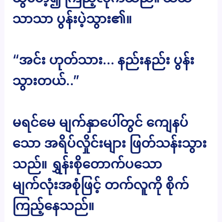
သာသာ ပွန်းပဲ့သွား၏။
“အင်း ဟုတ်သား… နည်းနည်း ပွန်း
သွားတယ်..”
မရင်မေ မျက်နှာပေါ်တွင် ကျေနပ်
သော အရိပ်လှိုင်းများ ဖြတ်သန်းသွား
သည်။ ရွှန်းစိုတောက်ပသော
မျက်လုံးအစုံဖြင့် တက်လူကို စိုက်
ကြည့်နေသည်။