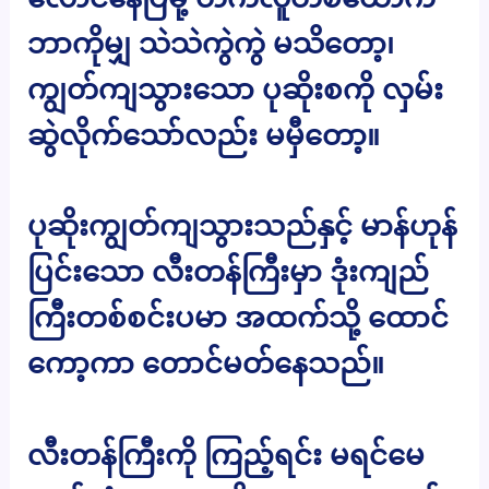
ဘာကိုမျှ သဲသဲကွဲကွဲ မသိတော့၊
ကျွတ်ကျသွားသော ပုဆိုးစကို လှမ်း
ဆွဲလိုက်သော်လည်း မမှီတော့။
ပုဆိုးကျွတ်ကျသွားသည်နှင့် မာန်ဟုန်
ပြင်းသော လီးတန်ကြီးမှာ ဒုံးကျည်
ကြီးတစ်စင်းပမာ အထက်သို့ ထောင်
ကော့ကာ တောင်မတ်နေသည်။
လီးတန်ကြီးကို ကြည့်ရင်း မရင်မေ