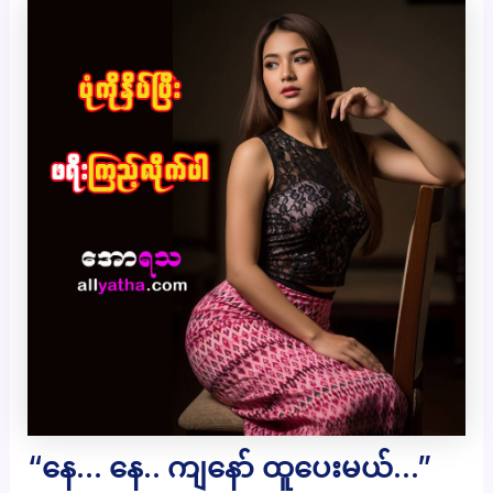
“နေ… နေ.. ကျနော် ထူပေးမယ်…”