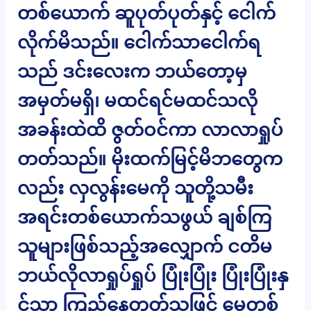
တစ်ယောက် ဆူပုတ်ပုတ်နှင့် ငေါက်
လိုက်မိသည်။ ငေါက်သာငေါက်ရ
သည် ဒင်းလေးက ဘယ်တော့မှ
အမှတ်မရှိ၊ မထင်ရင်မထင်သလို
အခန်းထဲထိ ဇွတ်ဝင်ကာ လာလာရှုပ်
တတ်သည်။ မိုးထက်မြင့်မိဘတွေက
လည်း လှလွန်းမေကို သူတို့သမီး
အရင်းတစ်ယောက်သဖွယ် ချစ်ကြ
သူများဖြစ်သည့်အလျှောက် ငတိမ
ဘယ်လိုလာရှုပ်ရှုပ် ပြုံးပြုံး ပြုံးပြုံးနှ
င့်သာ ကြည့်နေတတ်သဖြင့် မေတစ်