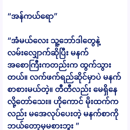
“အန်ကယ်ရော”
“အံမယ်လေး သူ့ဘော်ဒါတွေနဲ့
လမ်းလျှောက်ဆိုပြီး မနက်
အစောကြီးကတည်းက ထွက်သွား
တယ်။ လက်ဖက်ရည်ဆိုင်မှာပဲ မနက်
စာစားမယ်တဲ့။ တီတီလည်း မေရှိနေ
လို့တော်သေး။ ဟိုကောင် မိုးထက်က
လည်း မအေလုပ်ပေးတဲ့ မနက်စာကို
ဘယ်တော့မှမစားဘူး ”