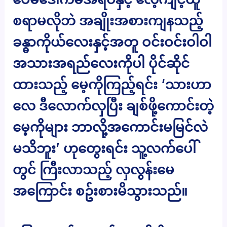
စရာမလိုဘဲ အချိုးအစားကျနသည့်
ခန္ဓာကိုယ်လေးနှင့်အတူ ဝင်းဝင်းဝါဝါ
အသားအရည်လေးကိုပါ ပိုင်ဆိုင်
ထားသည့် မေ့ကိုကြည့်ရင်း ‘သားဟာ
လေ ဒီလောက်လှပြီး ချစ်ဖို့ကောင်းတဲ့
မေ့ကိုများ ဘာလို့အကောင်းမမြင်လဲ
မသိဘူး’ ဟုတွေးရင်း သူ့လက်ပေါ်
တွင် ကြီးလာသည့် လှလွန်းမေ
အကြောင်း စဥ်းစားမိသွားသည်။