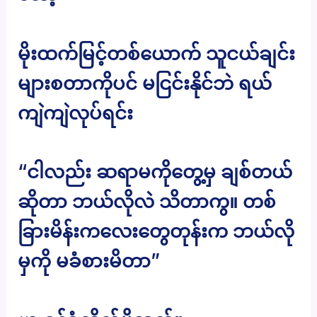
မိုးထက်မြင့်တစ်ယောက် သူငယ်ချင်း
များစတာကိုပင် မငြင်းနိုင်ဘဲ ရယ်
ကျဲကျဲလုပ်ရင်း
“ငါလည်း ဆရာမကိုတွေ့မှ ချစ်တယ်
ဆိုတာ ဘယ်လိုလဲ သိတာကွ။ တစ်
ခြားမိန်းကလေးတွေတုန်းက ဘယ်လို
မှကို မခံစားမိတာ”