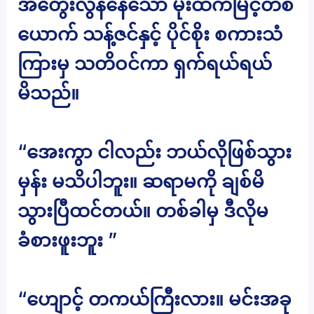
အတွေးလွန်နေသော မိုးထက်မြင့်တစ်
ယောက် သန့်ဇင်နှင့် ပိုင်စိုး စကားသံ
ကြားမှ သတိဝင်ကာ ရှက်ရယ်ရယ်
မိသည်။
“အေးကွာ ငါလည်း ဘယ်လိုဖြစ်သွား
မှန်း မသိပါဘူး။ ဆရာမကို ချစ်မိ
သွားပြီထင်တယ်။ တစ်ခါမှ ဒီလိုမ
ခံစားဖူးဘူး ”
“ဟျောင့် တကယ်ကြီးလား။ မင်းအခု