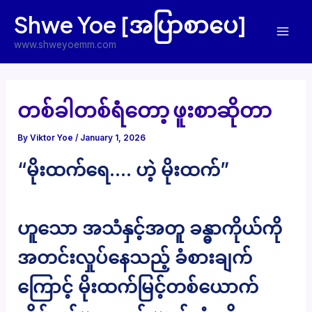
Skip
Shwe Yoe [အပြာစာပေ]
to
Mai
content
www.shweyoemm.com
Men
တစ်ခါတစ်ရံတော့ ဖူးစာဆိုတာ
By
Viktor Yoe
/
January 1, 2026
“မိုးထက်ရေ…. ဟဲ့ မိုးထက်”
ဟူသော အသံနှင့်အတူ ခန္ဓာကိုယ်ကို
အတင်းလှုပ်နေသည့် ခံစားချက်
ကြောင့် မိုးထက်မြင့်တစ်ယောက်