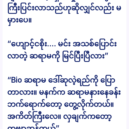
ကြီးပြင်းလာသည်ဟုဆိုလျှင်လည်း မ
မှားပေ။
“ဟျောင့်ငစိုး…. မင်း အသစ်ပြောင်း
လာတဲ့ ဆရာမကို မြင်ပြီးပြီလား”
“Bio ဆရာမ ဒေါ်​ဆုလဲ့ရည်ကို ပြော
တာလား။ မနက်က ဆရာမနားနေခန်း
ဘက်ရောက်တော့ တွေ့လိုက်တယ်။
အကိတ်ကြီးလေ။ လှချက်ကတော့
ကဗျာဆန်တယ်”