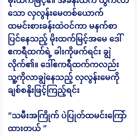
မိုးထက်မြင့်၏ အခန်းထဲက ထွက်လာ​
သော လှလွန်း​မေတစ်ယောက်
ထမင်းစားခန်းထဲဝင်ကာ မနက်စာ
ပြင်နေသည့် မိုးထက်မြင့်အမေ ဒေါ်
ဧကရီထက်ရဲ့ ခါးကိုဖက်ရင်း ချွဲ
လိုက်၏။ ဒေါ်ဧကရီထက်ကလည်း
သူ့ကိုလာချွဲနေသည့် လှလွန်းမေကို
ချစ်စနိုးဖြင့်ကြည့်ရင်း
“သမီးအကြိုက် ပဲပြုတ်ထမင်းကြော်
ထားတယ် ”