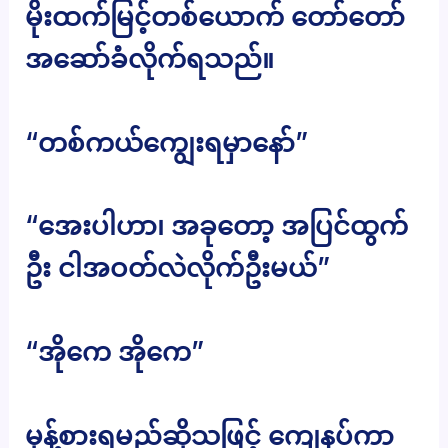
မိုးထက်မြင့်တစ်ယောက် တော်တော်
အဆော်ခံလိုက်ရသည်။
“တစ်ကယ်ကျွေးရမှာနော်”
“အေးပါဟာ၊ အခုတော့ အပြင်ထွက်
ဦး ငါအဝတ်လဲလိုက်ဦးမယ်”
“အိုကေ အိုကေ”
မုန့်စားရမည်ဆိုသဖြင့် ကျေနပ်ကာ