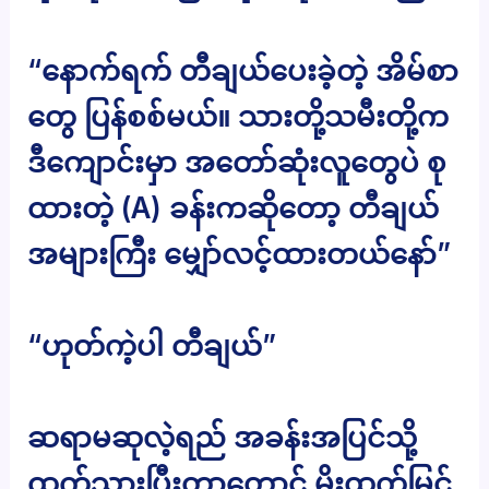
“နောက်ရက် တီချယ်ပေးခဲ့တဲ့ အိမ်စာ
တွေ ပြန်စစ်မယ်။ သားတို့သမီးတို့က
ဒီကျောင်းမှာ အတော်ဆုံးလူတွေပဲ စု
ထားတဲ့ (A) ခန်းကဆိုတော့ တီချယ်
အများကြီး မျှော်လင့်ထားတယ်နော်”
“ဟုတ်ကဲ့ပါ တီချယ်”
ဆရာမဆုလဲ့ရည် အခန်းအပြင်သို့
ထွက်သွားပြီးတာတောင် မိုးထက်မြင့်