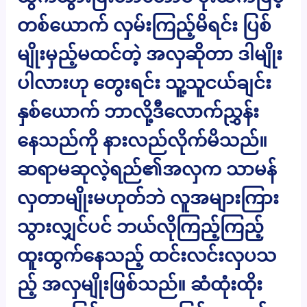
တစ်ယောက် လှမ်းကြည့်မိရင်း ပြစ်
မျိုးမှည့်မထင်တဲ့ အလှဆိုတာ ဒါမျိုး
ပါလားဟု တွေးရင်း သူ့သူငယ်ချင်း
နှစ်ယောက် ဘာလို့ဒီလောက်ညွှန်း
နေသည်ကို နားလည်လိုက်မိသည်။
ဆရာမဆုလဲ့ရည်၏အလှက သာမန်
လှတာမျိုးမဟုတ်ဘဲ လူအများကြား
သွားလျှင်ပင် ဘယ်လိုကြည့်ကြည့်
ထူးထွက်နေသည့် ထင်းလင်းလှပသ
ည့် အလှမျိုးဖြစ်သည်။ ဆံထုံးထိုး