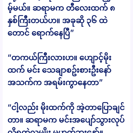
မ့်မယ်။ ဆရာမက တီလေးထက် ၈
နှစ်ကြီးတယ်ဟ။ အခုဆို ၃၆ ထဲ
တောင် ရောက်နေပြီ”
“တကယ်ကြီးလားဟ။ ဟျောင့်မိုး
ထက် မင်း သေချာစဥ်းစားဦးနော်
အသက်က အရမ်းကွာနေတာ”
“ငါ့လည်း မိုးထက်ကို အဲ့တာပြောချင်
တာ။ ဆရာမက မင်းအပျော်သွားလုပ်
လို့ရတဲ့လူမျိုး မဟုတ်ဘူးနော်။