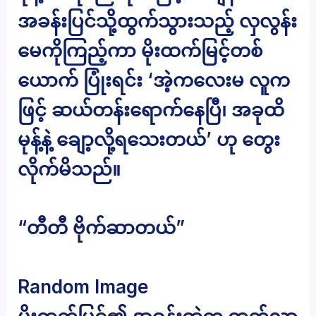
အခန်းပြင်သို့ထွက်သွားသည့် လှလွန်း
မေကိုကြည့်ကာ မိုးထက်မြင့်တစ်
ယောက် ပြုံးရင်း ‘အဲ့ကလေးမ လူက
ဖြင့် ဆယ်တန်းရောက်နေပြီ၊ အခုထိ
မုန့်နဲ့​ ချော့လို့ရသေးတယ်’ ဟု တွေး
လိုက်မိသည်။
“တီတီ ဗိုက်ဆာတယ်”
Random Image