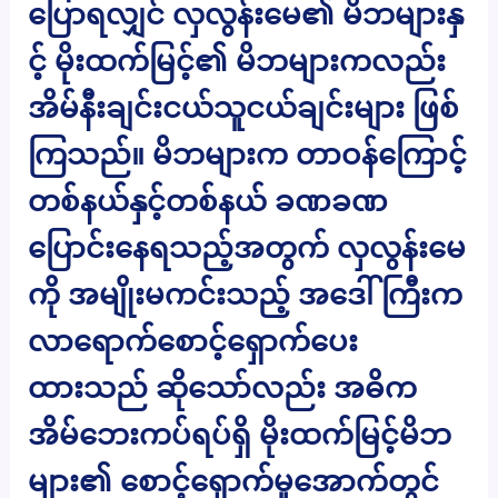
ပြောရလျှင် လှလွန်းမေ၏ မိဘများနှ
င့် မိုးထက်မြင့်၏ မိဘများကလည်း
အိမ်နီးချင်းငယ်သူငယ်ချင်းများ ဖြစ်
ကြသည်။ မိဘများက တာဝန်ကြောင့်
တစ်နယ်နှင့်တစ်နယ် ခဏခဏ
ပြောင်းနေရသည့်အတွက် လှလွန်းမေ
ကို အမျိုးမကင်းသည့် အဒေါ်ကြီးက
လာရောက်စောင့်ရှောက်ပေး
ထားသည် ဆိုသော်လည်း အဓိက
အိမ်ဘေးကပ်ရပ်ရှိ မိုးထက်မြင့်မိဘ
များ၏ စောင့်ရှောက်မှုအောက်တွင်