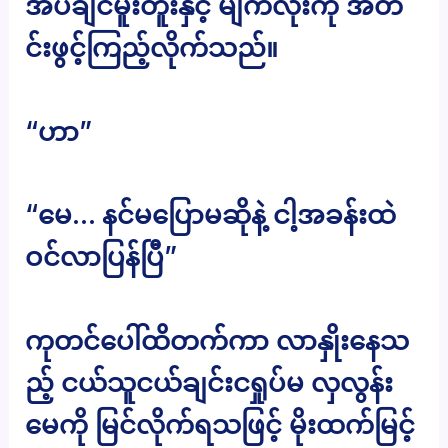
အိပ်ချင်မူးတူးနှင့် မျက်လုံးကို အတ
င်းဖွင့်ကြည့်လိုက်သည်။
“ဟာ”
“မေ… နင်မပြောမဆိုနဲ့ ငါ့အခန်းထဲ
ဝင်လာပြန်ပြီ”
ကုတင်ပေါ်ထိတက်ကာ လာနှိုးနေသ
ည့် ငယ်သူငယ်ချင်းငရှုပ်မ လှလွန်း
မေကို မြင်လိုက်ရသဖြင့် မိုးထက်မြင့်