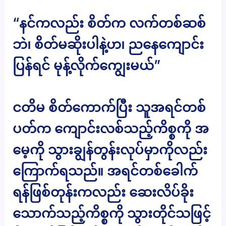
“နင်ကလည်း စိတ်က လက်တစ်ဆစ်
ဘဲ၊ စိတ်မဆိုးပါနဲ့ဟ၊ ညနေကျောင်း
ပြန်ရင် မုန့်လိုက်ကျွေးမယ်”
ငတိမ စိတ်ကောက်ပြီး သူအရင်တစ်
ပတ်က ကျောင်းလစ်သည့်ကိစ္စကို အ
မေ့ကို သွားချွန်တွန်းလုပ်မှာကိုလည်း
ကြောက်ရသည်။ အရင်တစ်ခေါက်
ရန်ဖြစ်တုန်းကလည်း ဆေးလိပ်ခိုး
သောက်သည့်ကိစ္စကို သွားတိုင်သဖြင့်