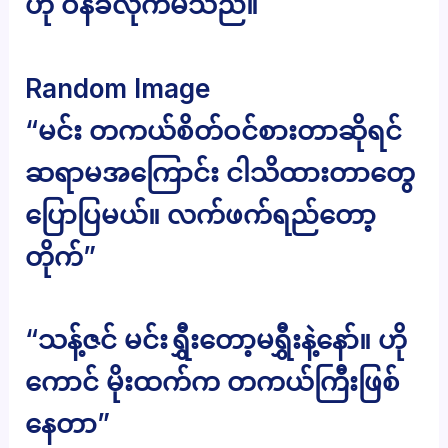
ဟု ဝန်ခံလိုက်မိသည်။
Random Image
“မင်း တကယ်စိတ်ဝင်စားတာဆိုရင်
ဆရာမအကြောင်း ငါသိထားတာတွေ
ပြောပြမယ်။ လက်ဖက်ရည်တော့
တိုက်”
“သန့်ဇင် မင်းရွှီးတော့မရွှီးနဲ့နော်။ ဟို
ကောင် မိုးထက်က တကယ်ကြီးဖြစ်
နေတာ”