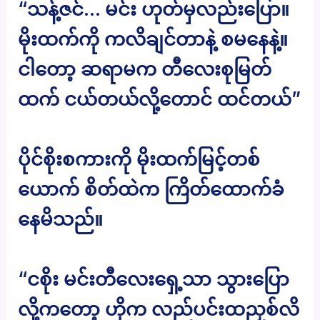
“သန့်ဇင်… မင်း ဟုတ်မှလည်းပြော။
မိုးထက်ကို ကလိချင်တာနဲ့ စမနေနဲ့။
ငါတော့ ဆရာမက တီလေးစုမြတ်
ထက် ငယ်တယ်လို့တောင် ထင်တယ်”
ပိုင်စိုးစကားကို မိုးထက်မြင့်တစ်
ယောက် စိတ်ထဲက ကြိတ်ထောက်ခံ
နေမိသည်။
“ငစိုး မင်းတီလေးရှေ့သာ သွားပြော
လို့ကတော့ ဟိုက လည်ပင်းထညှစ်လိ