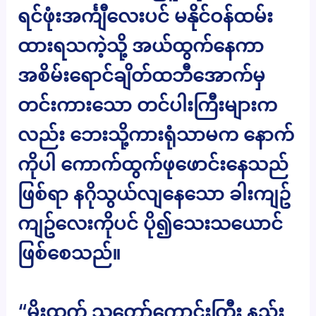
ရင်ဖုံးအင်္ကျီလေးပင် မနိုင်ဝန်ထမ်း
ထားရသကဲ့သို့ အယ်ထွက်နေကာ
အစိမ်းရောင်ချိတ်ထဘီအောက်မှ
တင်းကားသော တင်ပါးကြီးများက
လည်း ဘေးသို့ကားရုံသာမက နောက်
ကိုပါ ကောက်ထွက်ဖုဖောင်းနေသည်
ဖြစ်ရာ နဂိုသွယ်လျနေသော ခါးကျဥ်
ကျဥ်လေးကိုပင် ပို၍သေးသယောင်
ဖြစ်စေသည်။
“မိုးထက် သူတော်ကောင်းကြီး နည်း