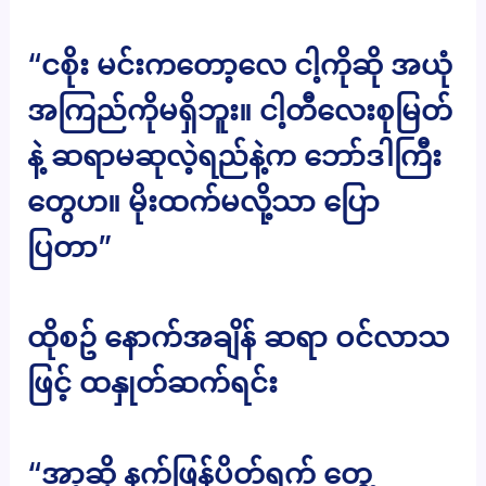
“ငစိုး မင်းကတော့လေ ငါ့ကိုဆို အယုံ
အကြည်ကိုမရှိဘူး။ ငါ့တီလေးစုမြတ်
နဲ့ ဆရာမဆုလဲ့ရည်နဲ့က ဘော်ဒါကြီး
တွေဟ။ မိုးထက်မလို့သာ ပြော
ပြတာ”
ထိုစဥ် နောက်အချိန် ဆရာ ဝင်လာသ
ဖြင့် ထနှုတ်ဆက်ရင်း
“အာ့ဆို နက်ဖြန်ပိတ်ရက် တွေ့