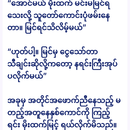
“အောင်မယ် မိုးထက် မင်းမမြင်ရ
သေးလို့ သူတော်ကောင်းပုံဖမ်းနေ
တာ။ မြင်ရင်သိလိမ့်မယ်”
“ဟုတ်ပါ့။ မြင်မှ ငွေသော်တာ
သီချင်းဆိုလို့ကတော့ နရင်းကြီးအုပ်
ပလိုက်မယ်”
အခုမှ အတိုင်အဖောက်ညီနေသည့် မ
တည့်အတူနေနှစ်ကောင်ကို ကြည့်
ရင်း မိုးထက်မြင့် ရယ်လိုက်မိသည်။