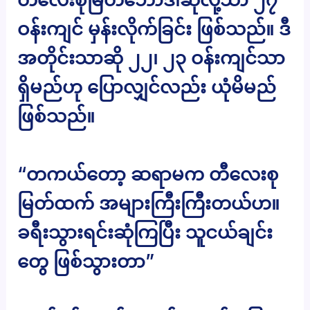
ဝန်းကျင် မှန်းလိုက်ခြင်း ဖြစ်သည်။ ဒီ
အတိုင်းသာဆို ၂၂၊ ၂၃ ဝန်းကျင်သာ
ရှိမည်ဟု ပြောလျှင်လည်း ယုံမိမည်
ဖြစ်သည်။
“တကယ်တော့ ဆရာမက တီလေးစု
မြတ်ထက် အများကြီးကြီးတယ်ဟ။
ခရီးသွားရင်းဆုံကြပြီး သူငယ်ချင်း
တွေ ဖြစ်သွားတာ”