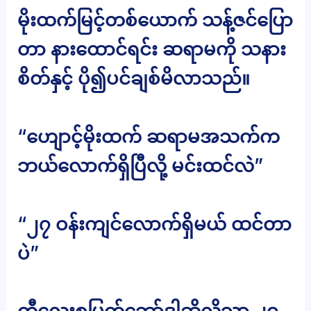
မိုးထက်မြင့်တစ်ယောက် သန့်ဇင်ပြော
တာ နားထောင်ရင်း ဆရာမကို သနား
စိတ်နှင့် ပို၍ပင်ချစ်မိလာသည်။
“ဟျောင့်မိုးထက် ဆရာမအသက်က
ဘယ်လောက်ရှိပြီလို့ မင်းထင်လဲ”
“၂၇ ဝန်းကျင်လောက်ရှိမယ် ထင်တာ
ပဲ”
တီလေးစုမြတ်ဘော်ဒါဆိုလို့သာ ၂၇