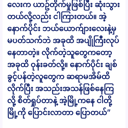
လေးက ယာဥ်တိုက်မှုဖြစ်ပြီး ဆုံးသွား
တယ်လို့လည်း ငါကြားတယ်။ အဲ့
နောက်ပိုင်း ဘယ်ယောက်ျားလေးနဲ့မှ
မပတ်သက်ဘဲ အခုထိ အပျိုကြီးလုပ်
နေတာတဲ့။ လိုက်တဲ့သူတွေကတော့
အခုထိ ဝုန်းခတ်လို့။ နောက်ပိုင်း ချစ်
ခွင့်ပန်တဲ့လူတွေက ဆရာမအိမ်ထိ
လိုက်ပြီး အသည်းအသန်ဖြစ်နေကြ
လို့ စိတ်ရှုပ်တာနဲ့ အဲ့မြို့ကနေ ငါတို့
မြို့ကို ပြောင်းလာတာ ပြောတယ်”