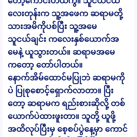
တော့ကောင်းတယ်ကွ။ သူငယ်ငယ်
လေးတုန်းက သူ့အဖေက ဆရာမတို့
သားအမိကိုပစ်ပြီး သူ့အမေ
သူငယ်ချင်း ကလေးနှစ်ယောက်အ
မေနဲ့ ယူသွားတယ်။ ဆရာမအမေ
ကတော့ တော်ပါတယ်။
နောက်အိမ်ထောင်မပြုဘဲ ဆရာမကို
ပဲ ပြုစုစောင့်ရှောက်လာတာ။ ပြီး
တော့ ဆရာမက ရည်းစားဆိုလို့ တစ်
ယောက်ပဲထားဖူးတာ။ သူတို့ ယူဖို့
အထိလုပ်ပြီးမှ စေ့စပ်ပွဲနေ့မှာ ကောင်