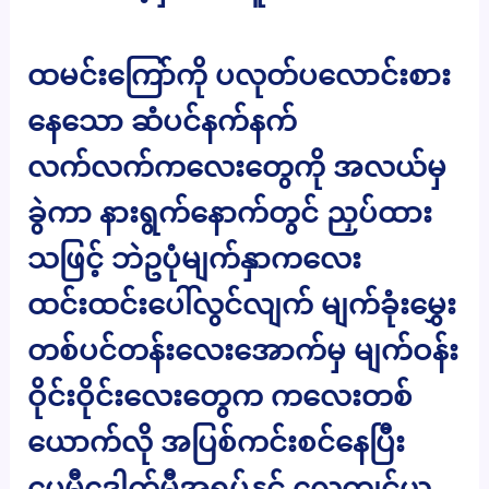
ထမင်းကြော်ကို ပလုတ်ပလောင်းစား
နေသော ဆံပင်နက်နက်
လက်လက်ကလေးတွေကို အလယ်မှ
ခွဲကာ နားရွက်နောက်တွင် ညှပ်ထား
သဖြင့် ဘဲဥပုံမျက်နှာကလေး
ထင်းထင်းပေါ်လွင်လျက် မျက်ခုံးမွှေး
တစ်ပင်တန်းလေးအောက်မှ မျက်ဝန်း
ဝိုင်းဝိုင်းလေးတွေက ကလေးတစ်
ယောက်လို အပြစ်ကင်းစင်နေပြီး
ပေမီဒေါက်မီအရပ်နှင့် လေ့ကျင့်ယူ