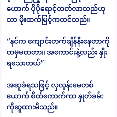
ယောက် ပိုပိုရောင့်တတ်လာသည်ဟု
သာ မိုးထက်မြင့်ကထင်သည်။
“နင်က ကျောင်းတက်ချိန်နီးနေတာကို
ထမှမထတာ။ အကောင်းနဲ့လည်း နှိုး
ရသေးတယ်”
အဆူခံရသဖြင့် လှလွန်းမေတစ်
ယောက် စိတ်ကောက်ကာ နှုတ်ခမ်း
ကိုဆူထားမိသည်။