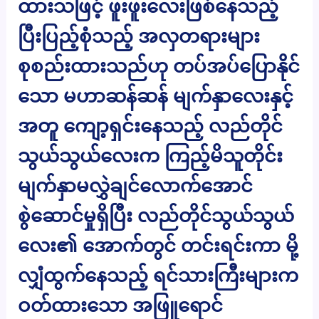
ထားသဖြင့် ဖူးဖူးလေးဖြစ်နေသည့်
ပြီးပြည့်စုံသည့် အလှတရားများ
စုစည်းထားသည်ဟု တပ်အပ်ပြောနိုင်
သော မဟာဆန်ဆန် မျက်နှာလေးနှင့်
အတူ ကျော့ရှင်းနေသည့် လည်တိုင်
သွယ်သွယ်လေးက ကြည့်မိသူတိုင်း
မျက်နှာမလွှဲချင်လောက်အောင်
စွဲဆောင်မှုရှိပြီး လည်တိုင်သွယ်သွယ်
လေး၏ အောက်တွင် တင်းရင်းကာ မို့
လျှံထွက်နေသည့် ရင်သားကြီးများက
ဝတ်ထားသော အဖြူရောင်