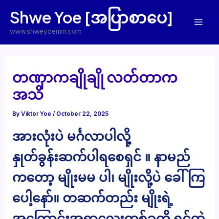
Skip
Shwe Yoe [အပြာစာပေ]
to
Mai
content
www.shweyoemm.com
Men
တဏှာကချိုချို လတ်တာက
အသိ
By
Viktor Yoe
/
October 22, 2025
အားလုံးပဲ မင်္ဂလာပါလို့
နှုတ်ခွန်းဆက်ပါရစေရှင် ။ နာမည်
ကတော့ မျိုးမမ ပါ၊ မျိုးလို့ပဲ ခေါ်ကြ
ပေါ့နော်။ တဆက်တည်း မျိုးရဲ့
အကြောင်းအရာလေးတစ်ခုကို ရင်ထဲ