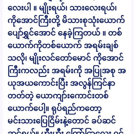
လေးပါ ။ မျိုးရယ်၊ သားလေးရယ်၊
ကိုအောင်ကြီးတို့ မိသားစုသုံးယောက်
ပျော်ရွှင်အောင် နေခဲ့ကြတယ် ။ တစ်
ယောက်ကိုတစ်ယောက် အရမ်းချစ်
သလို၊ မျိုးလင်တော်မောင် ကိုအောင်
ကြီးကလည်း အရမ်းကို အပြုအစု အ
ယုအယကောင်းပြီး အလွန်ကြင်နာ
တတ်တဲ့ ယောကျာ်းကောင်းတစ်
ယောက်ပေါ့။ ရုပ်ရည်ကတော့
မင်းသားပြေငြိမ်းနဲ့တောင် ခပ်ဆင်
ဆင်ရယ်။ ဟီးဟီး ကြော်ငြာလေး ၀င်