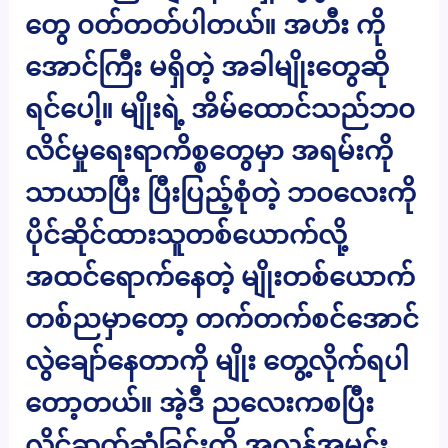
တွေ ၀တ်တတ်ပါတယ်။ အဟီး ကို
အောင်ကြီး မရှိတဲ့ အခါမျိုးတွေဆို
ရင်ပေါ့။ မျိုးရဲ့ အိမ်ထောင်သည်ဘ၀
လိင်မှုရေးရာကိစ္စတွေမှာ အရမ်းကို
သာယာပြီး ပြီးပြည့်စုံတဲ့ ဘ၀လေးကို
ပိုင်ဆိုင်ထားသူတစ်ယောက်လို့
အထင်ရောက်နေတဲ့ မျိုးတစ်ယောက်
တစ်ညမှာတော့ တက်တက်စင်အောင်
လွဲချော်နေတာကို မျိုး တွေ့လိုက်ရပါ
တော့တယ်။ အဲ့ဒီ ညလေးကစပြီး
လိင်ဆက်ဆံခြင်းကို အလွန်အမင်း