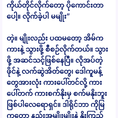
ကိုယ်တိုင်လိုက်တော့ ပိုကောင်းတာ
ပေါ့။ လိုက်ခဲ့ပါ မမျိုး”
တဲ့။ မျိုးလည်း ပထမတော့ အိမ်က
ကားနဲ့ သွားဖို့ စီစဉ်လိုက်တယ်။ သွား
ဖို့ အဆင်သင့်ဖြစ်နေပြီ။ လိုအပ်တဲ့
ဖိုင်နဲ့ လက်ဆွဲအိတ်တွေ၊ ဒေါကူမန့်
တွေအားလုံး ကားပေါ်တင်လို့ ကား
ပေါ်တက် ကားစက်နိုးမှ စက်မနိုးဘူး
ဖြစ်ပါလေရောရှင်။ ဒါရိုင်ဘာ ကိုမြ
ကတော့ နည်းအမျိုးမျိုးနဲ့ နိုးကြည့်