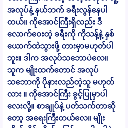
အလုပ်နဲ့ နယ်ဘက် ခရီးလွန်နေပါ
တယ်။ ကိုအောင်ကြီးရှိလည်း ဒီ
လောက်ဝေးတဲ့ ခရီးကို ကိုသန့်နဲ့ နှစ်
ယောက်ထဲသွားဖို့ တားမှာမဟုတ်ပါ
ဘူး။ ဒါက အလုပ်သဘောပဲလေ။
သူက မျိုးထက်တောင် အလုပ်
သဘောကို ပိုနားလည်တဲ့သူ မဟုတ်
လား ။ ကိုအောင်ကြီး ခွင့်ပြုမှာပါ
လေးလို့။ စာချုပ်နဲ့ ပတ်သက်တာဆို
တော့ အရေးကြီးတယ်လေ။ မျိုး