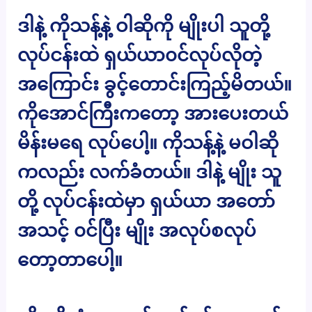
ဒါနဲ့ ကိုသန့်နဲ့ ဝါဆိုကို မျိုးပါ သူတို့
လုပ်ငန်းထဲ ရှယ်ယာ၀င်လုပ်လိုတဲ့
အကြောင်း ခွင့်တောင်းကြည့်မိတယ်။
ကိုအောင်ကြီးကတော့ အားပေးတယ်
မိန်းမရေ လုပ်ပေါ့။ ကိုသန့်နဲ့ မဝါဆို
ကလည်း လက်ခံတယ်။ ဒါနဲ့ မျိုး သူ
တို့ လုပ်ငန်းထဲမှာ ရှယ်ယာ အတော်
အသင့် ၀င်ပြီး မျိုး အလုပ်စလုပ်
တော့တာပေါ့။