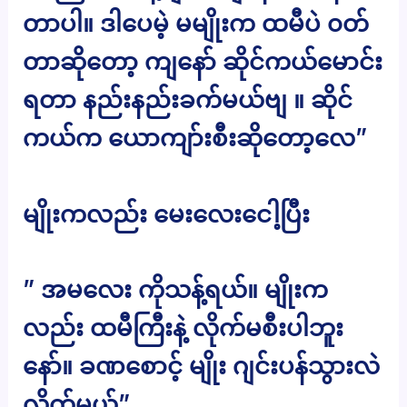
တာပါ။ ဒါပေမဲ့ မမျိုးက ထမီပဲ ၀တ်
တာဆိုတော့ ကျနော် ဆိုင်ကယ်မောင်း
ရတာ နည်းနည်းခက်မယ်ဗျ ။ ဆိုင်
ကယ်က ယောကျာ်းစီးဆိုတော့လေ”
မျိုးကလည်း မေးလေးငေါ့ပြီး
” အမလေး ကိုသန့်ရယ်။ မျိုးက
လည်း ထမီကြီးနဲ့ လိုက်မစီးပါဘူး
နော်။ ခဏစောင့် မျိုး ဂျင်းပန်သွားလဲ
လိုက်မယ်”