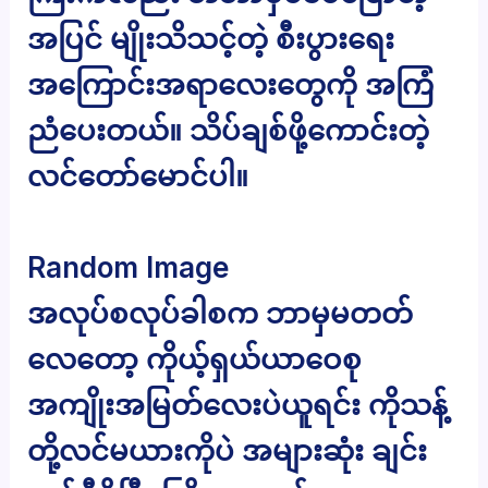
အပြင် မျိုးသိသင့်တဲ့ စီးပွားရေး
အကြောင်းအရာလေးတွေကို အကြံ
ညံပေးတယ်။ သိပ်ချစ်ဖို့ကောင်းတဲ့
လင်တော်မောင်ပါ။
Random Image
အလုပ်စလုပ်ခါစက ဘာမှမတတ်
လေတော့ ကိုယ့်ရှယ်ယာဝေစု
အကျိုးအမြတ်လေးပဲယူရင်း ကိုသန့်
တို့လင်မယားကိုပဲ အများဆုံး ချင်း