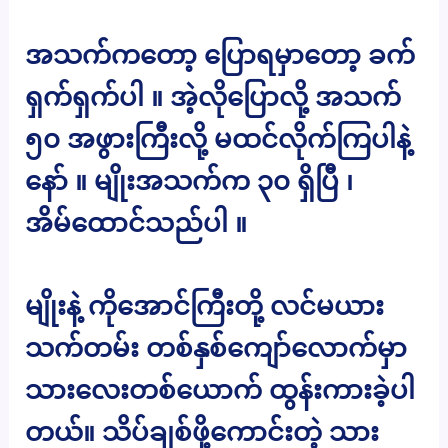
အသက်ကတော့ ပြောရမှာတော့ ခက်
ရှက်ရှက်ပါ ။ အဲ့လိုပြောလို့ အသက်
၅၀ အဖွားကြီးလို့ မထင်လိုက်ကြပါနဲ့
နော် ။ မျိုးအသက်က ၃၀ ရှိပြီ ၊
အိမ်ထောင်သည်ပါ ။
မျိုးနဲ့ ကိုအောင်ကြီးတို့ လင်မယား
သက်တမ်း တစ်နှစ်ကျော်လောက်မှာ
သားလေးတစ်ယောက် ထွန်းကားခဲ့ပါ
တယ်။ သိပ်ချစ်ဖို့ကောင်းတဲ့ သား