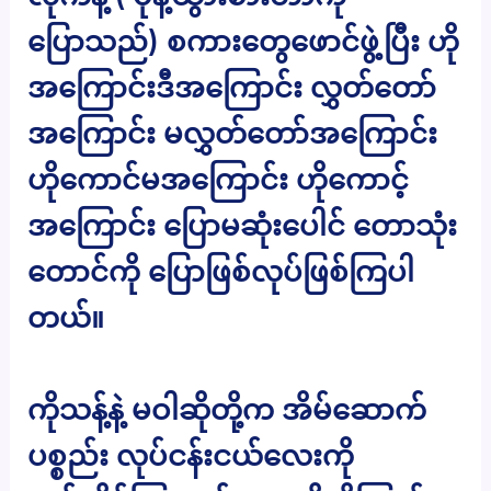
ပြောသည်) စကားတွေဖောင်ဖွဲ့ပြီး ဟို
အကြောင်းဒီအကြောင်း လွှတ်တော်
အကြောင်း မလွှတ်တော်အကြောင်း
ဟိုကောင်မအကြောင်း ဟိုကောင့်
အကြောင်း ပြောမဆုံးပေါင် တောသုံး
တောင်ကို ပြောဖြစ်လုပ်ဖြစ်ကြပါ
တယ်။
ကိုသန့်နဲ့ မဝါဆိုတို့က အိမ်ဆောက်
ပစ္စည်း လုပ်ငန်းငယ်လေးကို