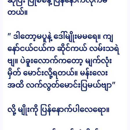
တယ်။
” ဒါတော့မပူနဲ့ ဒေါ်မျိုးမမရေ။ ကျ
နော်ငယ်ငယ်က ဆိုင်ကယ် လမ်းသရဲ
ဗျ။ ပဲခူးလောက်ကတော့ မျက်လုံး
မှိတ် မောင်းလို့ရတယ်။ မန်းလေး
အထိ လက်လွတ်မောင်းပြမယ်ဗျာ”
လို့ မျိုးကို ပြန်နောက်ပါလေရော။