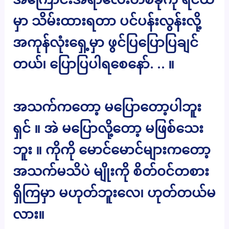
မှာ သိမ်းထားရတာ ပင်ပန်းလွန်းလို့
အကုန်လုံးရှေ့မှာ ဖွင်ပြပြောပြချင်
တယ်၊ ပြောပြပါရစေနော်. .. ။
အသက်ကတော့ မပြောတော့ပါဘူး
ရှင် ။ အဲ မပြောလို့တော့ မဖြစ်သေး
ဘူး ။ ကိုကို မောင်မောင်များကတော့
အသက်မသိပဲ မျိုးကို စိတ်၀င်တစား
ရှိကြမှာ မဟုတ်ဘူးလေ၊ ဟုတ်တယ်မ
လား။