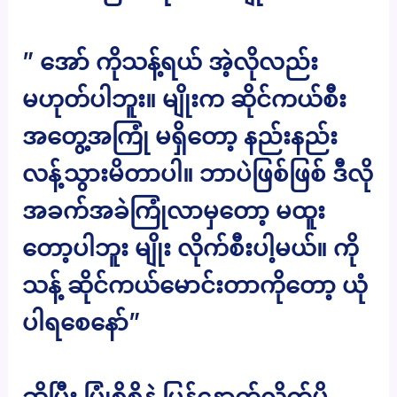
” အော် ကိုသန့်ရယ် အဲ့လိုလည်း
မဟုတ်ပါဘူး။ မျိုးက ဆိုင်ကယ်စီး
အတွေ့အကြုံ မရှိတော့ နည်းနည်း
လန့်သွားမိတာပါ။ ဘာပဲဖြစ်ဖြစ် ဒီလို
အခက်အခဲကြုံလာမှတော့ မထူး
တော့ပါဘူး မျိုး လိုက်စီးပါ့မယ်။ ကို
သန့် ဆိုင်ကယ်မောင်းတာကိုတော့ ယုံ
ပါရစေနော်”
ဆိုပြီး ပြုံစိစိနဲ့ ပြန်နောက်လိုက်မိ