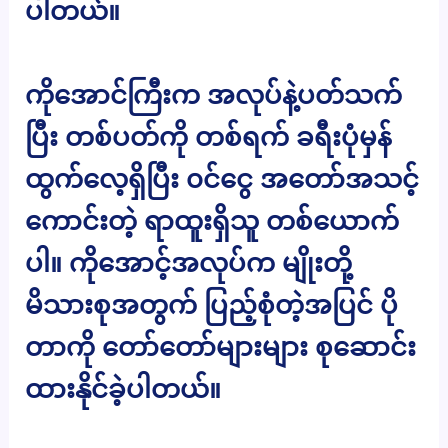
ပါတယ်။
ကိုအောင်ကြီးက အလုပ်နဲ့ပတ်သက်
ပြီး တစ်ပတ်ကို တစ်ရက် ခရီးပုံမှန်
ထွက်လေ့ရှိပြီး ၀င်ငွေ အတော်အသင့်
ကောင်းတဲ့ ရာထူးရှိသူ တစ်ယောက်
ပါ။ ကိုအောင့်အလုပ်က မျိုးတို့
မိသားစုအတွက် ပြည့်စုံတဲ့အပြင် ပို
တာကို တော်တော်များများ စုဆောင်း
ထားနိုင်ခဲ့ပါတယ်။