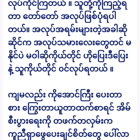
လုပ်ကိုင်ကြတယ် ။ သူတို့ကိုကြည့်ရ
တာ တော်တော် အလုပ်ဖြစ်ပုံရပါ
တယ်။ အလုပ်အရမ်းများတဲ့အခါဆို
ဆိုင်က အလုပ်သမားလေးတွေတင် မ
နိုင်ပဲ မဝါဆိုကိုယ်တိုင် ဟိုပြေးဒီပြေး
နဲ့ သူကိုယ်တိုင် ၀င်လုပ်ရတယ် ။
ကျမလည်း ကိုအောင်ကြီး ပေးတာ
စား ကြွေးတာယူတာထက်စာရင် အိမ်
စီးပွားရေးကို တဖက်တလှမ်းက
ကူညီရှာဖွေပေးချင်စိတ်တွေ ပေါ်လာ