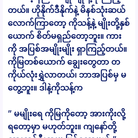
တယ်။ ဟိုနိုက်ဒီနိုက်နဲ့ မိနစ်သုံးဆယ်
လောက်ကြာတော့ ကိုသန့်နဲ့ မျိုးတို့နှစ်
ယောက် စိတ်မရှည်တော့ဘူး။ ကား
ကို အပြစ်အမျိုးမျိုး ရှာကြည့်တယ်။
ကိုမြတစ်ယောက် ချွေးတွေတာ တ
ကိုယ်လုံးရွှဲလာတယ်၊ ဘာအပြစ်မှ မ
တွေ့ဘူး။ ဒါနဲ့ကိုသန့်က
” မမျိုးရေ ကိုမြကိုတော့ အားကိုးလို့
ရတော့မှာ မဟုတ်ဘူး။ ကျနော်တို့