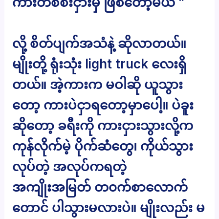
ကားတစ်စီးငှားမှ ဖြစ်တော့မယ် ”
လို့ စိတ်ပျက်အသံနဲ့ ဆိုလာတယ်။
မျိုးတို့ ရုံးသုံး light truck လေးရှိ
တယ်။ အဲ့ကားက မဝါဆို ယူသွား
တော့ ကားပဲငှာရတော့မှာပေါ့။ ပဲခူး
ဆိုတော့ ခရီးကို ကားငှားသွားလို့က
ကုန်လိုက်မဲ့ ပိုက်ဆံတွေ၊ ကိုယ်သွား
လုပ်တဲ့ အလုပ်ကရတဲ့
အကျိုးအမြတ် တ၀က်စာလောက်
တောင် ပါသွားမလားပဲ။ မျိုးလည်း မ