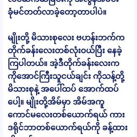
ခုံမင်တတ်လာခဲ့တော့တာပါပဲ။
မျိုးတို့ မိသားစုလေး ဗဟန်းဘက်က
တိုက်ခန်းလေးတစ်လုံး၀ယ်ပြီး နေခဲ့
ကြပါတယ်။ အဲ့ဒီတိုက်ခန်းလေးက
ကိုအောင်ကြီးသူငယ်ချင်း ကိုသန့်တို့
မိသားစုနဲ့ အပေါ်ထပ် အောက်ထပ်
ပေါ့။ မျိုးတို့အိမ်မှာ အိမ်အကူ
ကောင်မလေးတစ်ယောက်ရယ် ကား
ဒရိုင်ဘာတစ်ယောက်ရယ်ကို ခန့်ထား