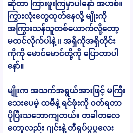
ဆိုတာ ကြားဖူးကြမှာပါနော် အဟစ်။
ကြွားလုံးတွေထုတ်နေလို့ မျိုးကို
အကြွားသန်သူတစ်ယောက်လို့တော့
မထင်လိုက်ပါနဲ့ ။ အရှိကိုအရှိတိုင်း
ကိုကို မောင်မောင်တို့ကို ပြောတာပါ
နော်။
မျိုးက အသက်အရွယ်အားဖြင့် မကြီး
သေးပေမဲ့ ထမီနဲ့ ရင်ဖုံးကို ၀တ်ရတာ
ပိုပြီးသဘောကျတယ်။ တခါတလေ
တော့လည်း ဂျင်းနဲ့ တီရှပ်ပွပွလေး