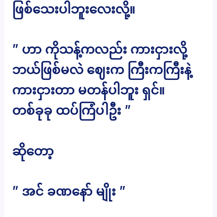
ဖြစ်သေးပါဘူးလေးလို့။
” ဟာ ကိုသန့်ကလည်း ကားငှားလို့
ဘယ်ဖြစ်မလဲ ဈေးက ကြီးကကြီးနဲ့
ကားငှားတာ မတန်ပါဘူး ရှင်။
တစ်ခုခု ထပ်ကြံပါဦး ”
ဆိုတော့
” အင် ခဏနော် မျိုး ”