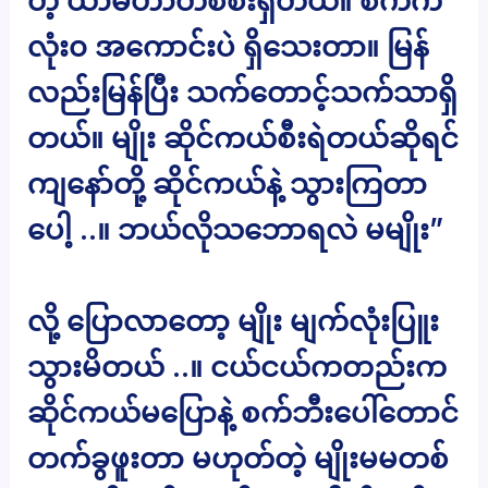
တဲ့ ယာမဟာတစ်စီးရှိတယ်။ စက်က
လုံး၀ အကောင်းပဲ ရှိသေးတာ။ မြန်
လည်းမြန်ပြီး သက်တောင့်သက်သာရှိ
တယ်။ မျိုး ဆိုင်ကယ်စီးရဲတယ်ဆိုရင်
ကျနော်တို့ ဆိုင်ကယ်နဲ့ သွားကြတာ
ပေါ့ ..။ ဘယ်လိုသဘောရလဲ မမျိုး”
လို့ ပြောလာတော့ မျိုး မျက်လုံးပြူး
သွားမိတယ် ..။ ငယ်ငယ်ကတည်းက
ဆိုင်ကယ်မပြောနဲ့ စက်ဘီးပေါ်တောင်
တက်ခွဖူးတာ မဟုတ်တဲ့ မျိုးမမတစ်