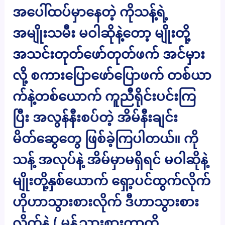
အပေါ်ထပ်မှာနေတဲ့ ကိုသန့်ရဲ့
အမျိုးသမီး မဝါဆိုနဲ့တော့ မျိုးတို့
အသင်းတုတ်ဖော်တုတ်ဖက် အင်မှား
လို့ စကားပြောဖော်ပြောဖက် တစ်ယာ
က်နဲ့တစ်ယောက် ကူညီရိုင်းပင်းကြ
ပြီး အလွန်နီးစပ်တဲ့ အိမ်နီးချင်း
မိတ်ဆွေတွေ ဖြစ်ခဲ့ကြပါတယ်။ ကို
သန့် အလုပ်နဲ့ အိမ်မှာမရှိရင် မဝါဆိုနဲ့
မျိုးတို့နှစ်ယောက် ရှော့ပင်ထွက်လိုက်
ဟိုဟာသွားစားလိုက် ဒီဟာသွားစား
လိုက်နဲ့ ( မုန့်သွားစားတာကို