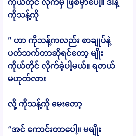
ကိုယ်တိုင် လိုက်မှ ဖြစ်မှာပေါ့။ ဒါနဲ့
ကိုသန့်ကို
” ဟာ ကိုသန့်ကလည်း စာချုပ်နဲ့
ပတ်သက်တာဆိုရင်တော့ မျိုး
ကိုယ်တိုင် လိုက်ခဲ့ပါ့မယ်။ ရတယ်
မဟုတ်လား
လို့ ကိုသန့်ကို မေးတော့
“အင် ကောင်းတာပေါ့။ မမျိုး