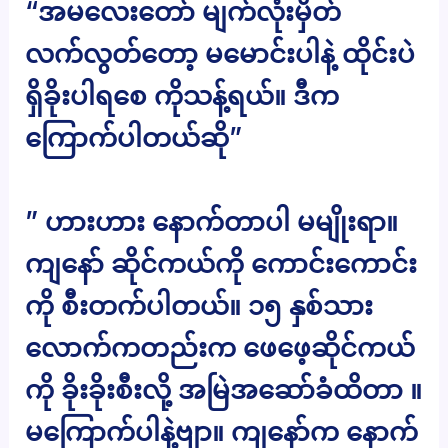
“အမလေးတော် မျက်လုံးမှိတ်
လက်လွတ်တော့ မမောင်းပါနဲ့ ထိုင်းပဲ
ရှိခိုးပါရစေ ကိုသန့်ရယ်။ ဒီက
ကြောက်ပါတယ်ဆို”
” ဟားဟား နောက်တာပါ မမျိုးရာ။
ကျနော် ဆိုင်ကယ်ကို ကောင်းကောင်း
ကို စီးတက်ပါတယ်။ ၁၅ နှစ်သား
လောက်ကတည်းက ဖေဖေ့ဆိုင်ကယ်
ကို ခိုးခိုးစီးလို့ အမြဲအဆော်ခံထိတာ ။
မကြောက်ပါနဲ့ဗျာ။ ကျနော်က နောက်