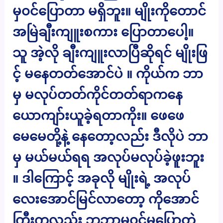
မှ၀င်ပြောတာ မရှိဘူး။ မျိုးကိုတောင်
အမြဲချီးကျူးစကား ပြောတာပေါ့။
သူ အဲ့လို ချီးကျူးလာပြီဆိုရင် မျိုးဖြ
င့် မနေတတ်အောင်ပဲ ။ ကိုယ်က ဘာ
မှ မလုပ်တတ်ကိုင်တတ်ရာကနေ
ယောကျာ်းယူခဲ့ရတာကိုး။ ဖေဖေ
မေမေတို့နဲ့ နေတော့လည်း ဒီလိုပဲ ဘာ
မှ မယ်မယ်ရရ အလုပ်မလုပ်ခဲ့ဖူးဘူး
။ ဒါကြောင့် အခုလို မျိုးရဲ့ အလုပ်
လေးအောင်မြင်လာတော့ ကိုအောင်
ကြီးကလည်း ဘဘာမှ၀င်မပြောတဲ့