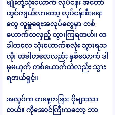
မျိုးတို့သုံးယောက် လုပ်ငန်း အတော်
တွင်ကျယ်လာတော့ လုပ်ငန်းစီးရေး
တွေ လူမှုရေးအလုပ်တွေမှာ တစ်
ယောက်တလှည့် သွားကြရတယ်။ တ
ခါတလေ သုံးယောက်စလုံး သွားရသ
လို၊ တခါတလေလည်း နှစ်ယောက် ဒါ
မှမဟုတ် တစ်ယောက်ထဲလည်း သွား
ရတယ်ရှင့်။
အလုပ်က တနေ့တခြား ပိုများလာ
တယ်။ ကိုအောင်ကြီးကတော့ ဘာ