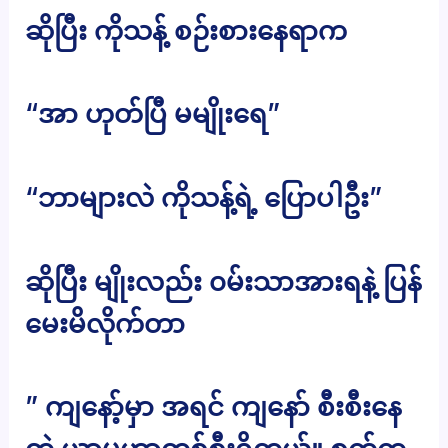
ဆိုပြီး ကိုသန့် စဉ်းစားနေရာက
“အာ ဟုတ်ပြီ မမျိုးရေ”
“ဘာများလဲ ကိုသန့်ရဲ့ ပြောပါဦး”
ဆိုပြီး မျိုးလည်း ၀မ်းသာအားရနဲ့ ပြန်
မေးမိလိုက်တာ
” ကျနော့်မှာ အရင် ကျနော် စီးစီးနေ