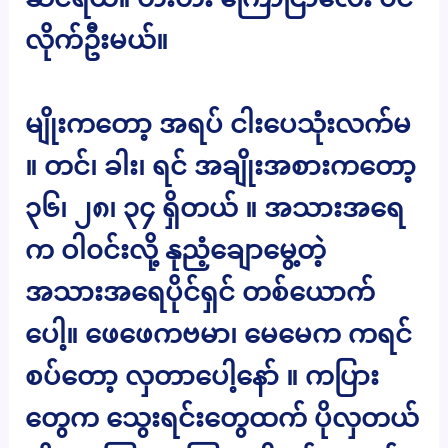
လိုက်ဦးမယ်။
မျိုးကတော့ အရပ် ငါးပေသုံးလက်မ
။ တင်၊ ခါး၊ ရင် အချိုးအစားကတော့
၃၆၊ ၂၈၊ ၃၄ ရှိတယ် ။ အသားအရေ
က ဝါ၀င်းလို့ နုညံ့ချောမွေ့တဲ့
အသားအရေပိုင်ရှင် တစ်ယောက်
ပေါ့။ ဖေဖေကဗမာ၊ မေမေက ကရင်
စပ်တော့ လှတာပေါ့နော် ။ ကပြား
တွေက သွေးရင်းတွေထက် ပိုလှတယ်