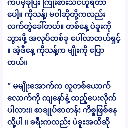
ကပ်မှီခိုပြီး ကြိုးစားသင်ယူရတာ
ပေါ့။ ကိုသန့်၊ မဝါဆိုတို့ကလည်း
လက်တွဲခေါ်တယ်။ တစ်နေ့ ပဲခူးကို
သွားဖို့ အလုပ်တစ်ခု ပေါ်လာတယ်ရှင့်
။ အဲ့ဒီနေ့ ကိုသန့်က မျိုးကို ပြော
တယ်။
” မမျိုးအောက်က လူတစ်ယောက်
လောက်ကို ကျနော်နဲ့ ထည့်ပေးလိုက်
ပါလား။ စာချုပ်စာတန်း ကိစ္စဖြစ်နေ
လို့ပါ ။ ခရီးကလည်း ပဲခူးအထိဆို