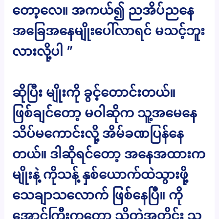
တော့လေ။ အကယ်၍ ညအိပ်ညနေ
အခြေအနေမျိုးပေါ်လာရင် မသင့်ဘူး
လားလို့ပါ ”
ဆိုပြီး မျိုးကို ခွင့်တောင်းတယ်။
ဖြစ်ချင်တော့ မဝါဆိုက သူ့အမေနေ
သိပ်မကောင်းလို့ အိမ်ခဏပြန်နေ
တယ်။ ဒါဆိုရင်တော့ အနေအထားက
မျိုးနဲ့ ကိုသန့် နှစ်ယောက်ထဲသွားဖို့
သေချာသလောက် ဖြစ်နေပြီ။ ကို
အောင်ကြီးကတော့ သိတဲ့အတိုင်း သူ့