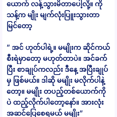
ယောက် လန့်သွားမိတာပေါ့လို့။ ကို
သန့်က မျိုး မျက်လုံးပြူးသွားတာ
မြင်တော့
” အင် ဟုတ်ပါရဲ့။ မမျိုးက ဆိုင်ကယ်
စီးရဲမှာတော့ မဟုတ်တာပဲ။ အင်ခက်
ပြီး စာချုပ်ကလည်း ဒီနေ့ အပြီးချုပ်
မှ ဖြစ်မယ်။ ဒါဆို မမျိုး မလိုက်ပါနဲ့
တော့။ မမျိုး တပည့်တစ်ယောက်ကို
ပဲ ထည့်လိုက်ပါတော့နော်။ အားလုံး
အဆင်ပြေစေရမယ် မမျိုး”