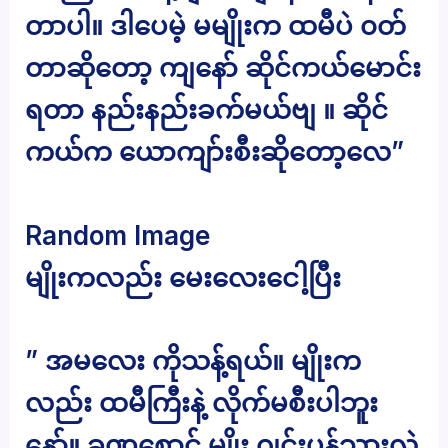
တာပါ။ ဒါပေမဲ့ မမျိုးက ထမီပဲ ၀တ်
တာဆိုတော့ ကျနော် ဆိုင်ကယ်မောင်း
ရတာ နည်းနည်းခက်မယ်ဗျ ။ ဆိုင်
ကယ်က ယောကျာ်းစီးဆိုတော့လေ”
Random Image
မျိုးကလည်း မေးလေးငေါ့ပြီး
” အမလေး ကိုသန့်ရယ်။ မျိုးက
လည်း ထမီကြီးနဲ့ လိုက်မစီးပါဘူး
နော်။ ခဏစောင့် မျိုး ဂျင်းပန်သွားလဲ