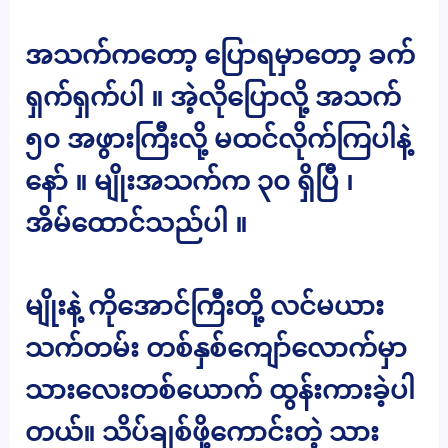
အသက်ကတော့ ပြောရမှာတော့ ခက်
ရှက်ရှက်ပါ ။ အဲ့လိုပြောလို့ အသက်
၅၀ အဖွားကြီးလို့ မထင်လိုက်ကြပါနဲ့
နော် ။ မျိုးအသက်က ၃၀ ရှိပြီ ၊
အိမ်ထောင်သည်ပါ ။
မျိုးနဲ့ ကိုအောင်ကြီးတို့ လင်မယား
သက်တမ်း တစ်နှစ်ကျော်လောက်မှာ
သားလေးတစ်ယောက် ထွန်းကားခဲ့ပါ
တယ်။ သိပ်ချစ်ဖို့ကောင်းတဲ့ သား