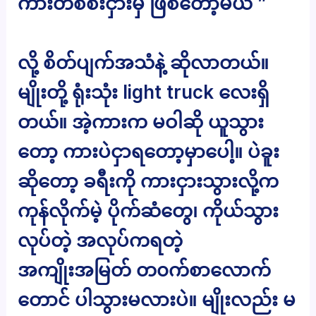
ကားတစ်စီးငှားမှ ဖြစ်တော့မယ် ”
လို့ စိတ်ပျက်အသံနဲ့ ဆိုလာတယ်။
မျိုးတို့ ရုံးသုံး light truck လေးရှိ
တယ်။ အဲ့ကားက မဝါဆို ယူသွား
တော့ ကားပဲငှာရတော့မှာပေါ့။ ပဲခူး
ဆိုတော့ ခရီးကို ကားငှားသွားလို့က
ကုန်လိုက်မဲ့ ပိုက်ဆံတွေ၊ ကိုယ်သွား
လုပ်တဲ့ အလုပ်ကရတဲ့
အကျိုးအမြတ် တ၀က်စာလောက်
တောင် ပါသွားမလားပဲ။ မျိုးလည်း မ