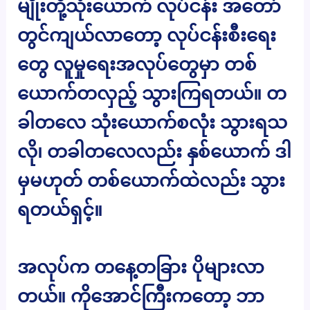
မျိုးတို့သုံးယောက် လုပ်ငန်း အတော်
တွင်ကျယ်လာတော့ လုပ်ငန်းစီးရေး
တွေ လူမှုရေးအလုပ်တွေမှာ တစ်
ယောက်တလှည့် သွားကြရတယ်။ တ
ခါတလေ သုံးယောက်စလုံး သွားရသ
လို၊ တခါတလေလည်း နှစ်ယောက် ဒါ
မှမဟုတ် တစ်ယောက်ထဲလည်း သွား
ရတယ်ရှင့်။
အလုပ်က တနေ့တခြား ပိုများလာ
တယ်။ ကိုအောင်ကြီးကတော့ ဘာ