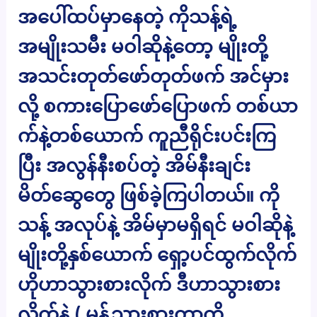
အပေါ်ထပ်မှာနေတဲ့ ကိုသန့်ရဲ့
အမျိုးသမီး မဝါဆိုနဲ့တော့ မျိုးတို့
အသင်းတုတ်ဖော်တုတ်ဖက် အင်မှား
လို့ စကားပြောဖော်ပြောဖက် တစ်ယာ
က်နဲ့တစ်ယောက် ကူညီရိုင်းပင်းကြ
ပြီး အလွန်နီးစပ်တဲ့ အိမ်နီးချင်း
မိတ်ဆွေတွေ ဖြစ်ခဲ့ကြပါတယ်။ ကို
သန့် အလုပ်နဲ့ အိမ်မှာမရှိရင် မဝါဆိုနဲ့
မျိုးတို့နှစ်ယောက် ရှော့ပင်ထွက်လိုက်
ဟိုဟာသွားစားလိုက် ဒီဟာသွားစား
လိုက်နဲ့ ( မုန့်သွားစားတာကို