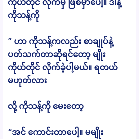
ကိုယ်တိုင် လိုက်မှ ဖြစ်မှာပေါ့။ ဒါနဲ့
ကိုသန့်ကို
” ဟာ ကိုသန့်ကလည်း စာချုပ်နဲ့
ပတ်သက်တာဆိုရင်တော့ မျိုး
ကိုယ်တိုင် လိုက်ခဲ့ပါ့မယ်။ ရတယ်
မဟုတ်လား
လို့ ကိုသန့်ကို မေးတော့
“အင် ကောင်းတာပေါ့။ မမျိုး