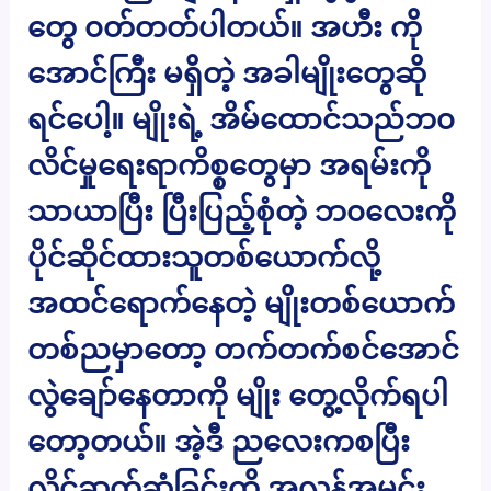
တွေ ၀တ်တတ်ပါတယ်။ အဟီး ကို
အောင်ကြီး မရှိတဲ့ အခါမျိုးတွေဆို
ရင်ပေါ့။ မျိုးရဲ့ အိမ်ထောင်သည်ဘ၀
လိင်မှုရေးရာကိစ္စတွေမှာ အရမ်းကို
သာယာပြီး ပြီးပြည့်စုံတဲ့ ဘ၀လေးကို
ပိုင်ဆိုင်ထားသူတစ်ယောက်လို့
အထင်ရောက်နေတဲ့ မျိုးတစ်ယောက်
တစ်ညမှာတော့ တက်တက်စင်အောင်
လွဲချော်နေတာကို မျိုး တွေ့လိုက်ရပါ
တော့တယ်။ အဲ့ဒီ ညလေးကစပြီး
လိင်ဆက်ဆံခြင်းကို အလွန်အမင်း