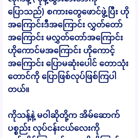
ပြောသည်) စကားတွေဖောင်ဖွဲ့ပြီး ဟို
အကြောင်းဒီအကြောင်း လွှတ်တော်
အကြောင်း မလွှတ်တော်အကြောင်း
ဟိုကောင်မအကြောင်း ဟိုကောင့်
အကြောင်း ပြောမဆုံးပေါင် တောသုံး
တောင်ကို ပြောဖြစ်လုပ်ဖြစ်ကြပါ
တယ်။
ကိုသန့်နဲ့ မဝါဆိုတို့က အိမ်ဆောက်
ပစ္စည်း လုပ်ငန်းငယ်လေးကို