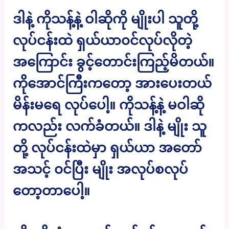
ဒါနဲ့ ကိုသန့်နဲ့ ဝါဆိုကို မျိုးပါ သူတို့
လုပ်ငန်းထဲ ရှယ်ယာ၀င်လုပ်လိုတဲ့
အကြောင်း ခွင့်တောင်းကြည့်မိတယ်။
ကိုအောင်ကြီးကတော့ အားပေးတယ်
မိန်းမရေ လုပ်ပေါ့။ ကိုသန့်နဲ့ မဝါဆို
ကလည်း လက်ခံတယ်။ ဒါနဲ့ မျိုး သူ
တို့ လုပ်ငန်းထဲမှာ ရှယ်ယာ အတော်
အသင့် ၀င်ပြီး မျိုး အလုပ်စလုပ်
တော့တာပေါ့။