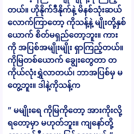
တယ်။ ဟိုနိုက်ဒီနိုက်နဲ့ မိနစ်သုံးဆယ်
လောက်ကြာတော့ ကိုသန့်နဲ့ မျိုးတို့နှစ်
ယောက် စိတ်မရှည်တော့ဘူး။ ကား
ကို အပြစ်အမျိုးမျိုး ရှာကြည့်တယ်။
ကိုမြတစ်ယောက် ချွေးတွေတာ တ
ကိုယ်လုံးရွှဲလာတယ်၊ ဘာအပြစ်မှ မ
တွေ့ဘူး။ ဒါနဲ့ကိုသန့်က
” မမျိုးရေ ကိုမြကိုတော့ အားကိုးလို့
ရတော့မှာ မဟုတ်ဘူး။ ကျနော်တို့