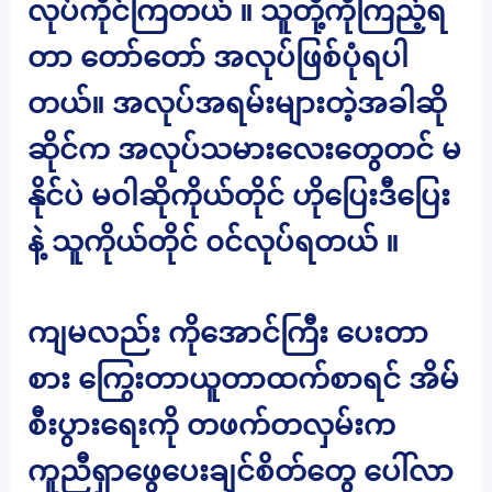
လုပ်ကိုင်ကြတယ် ။ သူတို့ကိုကြည့်ရ
တာ တော်တော် အလုပ်ဖြစ်ပုံရပါ
တယ်။ အလုပ်အရမ်းများတဲ့အခါဆို
ဆိုင်က အလုပ်သမားလေးတွေတင် မ
နိုင်ပဲ မဝါဆိုကိုယ်တိုင် ဟိုပြေးဒီပြေး
နဲ့ သူကိုယ်တိုင် ၀င်လုပ်ရတယ် ။
ကျမလည်း ကိုအောင်ကြီး ပေးတာ
စား ကြွေးတာယူတာထက်စာရင် အိမ်
စီးပွားရေးကို တဖက်တလှမ်းက
ကူညီရှာဖွေပေးချင်စိတ်တွေ ပေါ်လာ