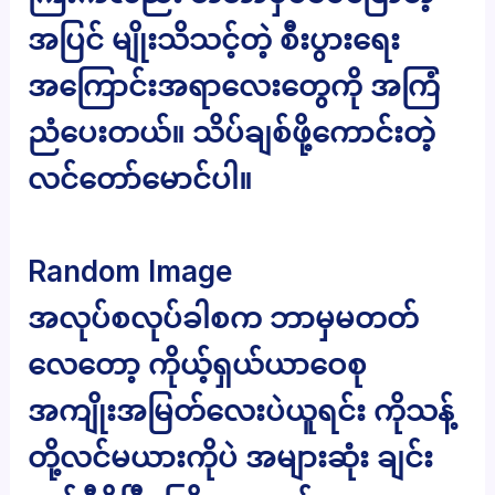
အပြင် မျိုးသိသင့်တဲ့ စီးပွားရေး
အကြောင်းအရာလေးတွေကို အကြံ
ညံပေးတယ်။ သိပ်ချစ်ဖို့ကောင်းတဲ့
လင်တော်မောင်ပါ။
Random Image
အလုပ်စလုပ်ခါစက ဘာမှမတတ်
လေတော့ ကိုယ့်ရှယ်ယာဝေစု
အကျိုးအမြတ်လေးပဲယူရင်း ကိုသန့်
တို့လင်မယားကိုပဲ အများဆုံး ချင်း