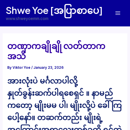
Skip
Shwe Yoe [အပြာစာပေ]
to
Mai
content
www.shweyoemm.com
Men
တဏှာကချိုချို လတ်တာက
အသိ
By
Viktor Yoe
/
January 23, 2026
အားလုံးပဲ မင်္ဂလာပါလို့
နှုတ်ခွန်းဆက်ပါရစေရှင် ။ နာမည်
ကတော့ မျိုးမမ ပါ၊ မျိုးလို့ပဲ ခေါ်ကြ
ပေါ့နော်။ တဆက်တည်း မျိုးရဲ့
အကြောင်းအရာလေးတစ်ခုကို ရင်ထဲ