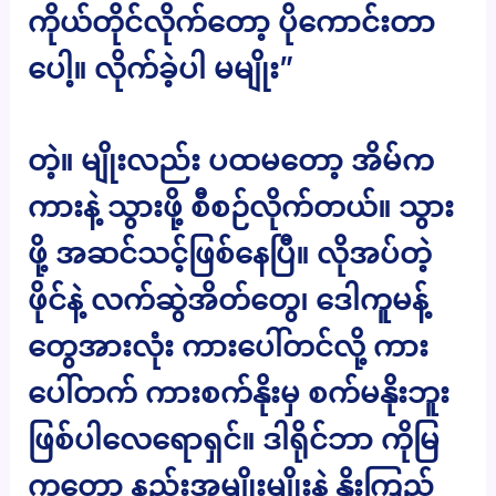
ကိုယ်တိုင်လိုက်တော့ ပိုကောင်းတာ
ပေါ့။ လိုက်ခဲ့ပါ မမျိုး”
တဲ့။ မျိုးလည်း ပထမတော့ အိမ်က
ကားနဲ့ သွားဖို့ စီစဉ်လိုက်တယ်။ သွား
ဖို့ အဆင်သင့်ဖြစ်နေပြီ။ လိုအပ်တဲ့
ဖိုင်နဲ့ လက်ဆွဲအိတ်တွေ၊ ဒေါကူမန့်
တွေအားလုံး ကားပေါ်တင်လို့ ကား
ပေါ်တက် ကားစက်နိုးမှ စက်မနိုးဘူး
ဖြစ်ပါလေရောရှင်။ ဒါရိုင်ဘာ ကိုမြ
ကတော့ နည်းအမျိုးမျိုးနဲ့ နိုးကြည့်