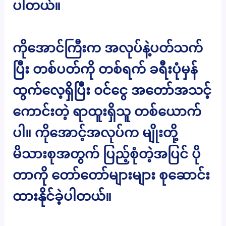
ပါတယ်။
ကိုအောင်ကြီးက အလုပ်နဲ့ပတ်သက်
ပြီး တစ်ပတ်ကို တစ်ရက် ခရီးပုံမှန်
ထွက်လေ့ရှိပြီး ၀င်ငွေ အတော်အသင့်
ကောင်းတဲ့ ရာထူးရှိသူ တစ်ယောက်
ပါ။ ကိုအောင့်အလုပ်က မျိုးတို့
မိသားစုအတွက် ပြည့်စုံတဲ့အပြင် ပို
တာကို တော်တော်များများ စုဆောင်း
ထားနိုင်ခဲ့ပါတယ်။