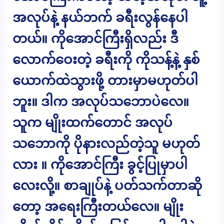
အလုပ်နဲ့ နယ်ဘက် ခရီးလွန်နေပါ
တယ်။ ကိုအောင်ကြီးရှိလည်း ဒီ
လောက်ဝေးတဲ့ ခရီးကို ကိုသန့်နဲ့ နှစ်
ယောက်ထဲသွားဖို့ တားမှာမဟုတ်ပါ
ဘူး။ ဒါက အလုပ်သဘောပဲလေ။
သူက မျိုးထက်တောင် အလုပ်
သဘောကို ပိုနားလည်တဲ့သူ မဟုတ်
လား ။ ကိုအောင်ကြီး ခွင့်ပြုမှာပါ
လေးလို့။ စာချုပ်နဲ့ ပတ်သက်တာဆို
တော့ အရေးကြီးတယ်လေ။ မျိုး