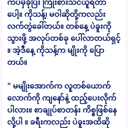
ကပ်မှီခိုပြီး ကြိုးစားသင်ယူရတာ
ပေါ့။ ကိုသန့်၊ မဝါဆိုတို့ကလည်း
လက်တွဲခေါ်တယ်။ တစ်နေ့ ပဲခူးကို
သွားဖို့ အလုပ်တစ်ခု ပေါ်လာတယ်ရှင့်
။ အဲ့ဒီနေ့ ကိုသန့်က မျိုးကို ပြော
တယ်။
” မမျိုးအောက်က လူတစ်ယောက်
လောက်ကို ကျနော်နဲ့ ထည့်ပေးလိုက်
ပါလား။ စာချုပ်စာတန်း ကိစ္စဖြစ်နေ
လို့ပါ ။ ခရီးကလည်း ပဲခူးအထိဆို