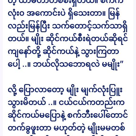
တဲ့ ယာမဟာတစ်စီးရှိတယ်။ စက်က
လုံး၀ အကောင်းပဲ ရှိသေးတာ။ မြန်
လည်းမြန်ပြီး သက်တောင့်သက်သာရှိ
တယ်။ မျိုး ဆိုင်ကယ်စီးရဲတယ်ဆိုရင်
ကျနော်တို့ ဆိုင်ကယ်နဲ့ သွားကြတာ
ပေါ့ ..။ ဘယ်လိုသဘောရလဲ မမျိုး”
လို့ ပြောလာတော့ မျိုး မျက်လုံးပြူး
သွားမိတယ် ..။ ငယ်ငယ်ကတည်းက
ဆိုင်ကယ်မပြောနဲ့ စက်ဘီးပေါ်တောင်
တက်ခွဖူးတာ မဟုတ်တဲ့ မျိုးမမတစ်