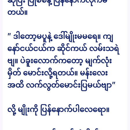
တယ်။
” ဒါတော့မပူနဲ့ ဒေါ်မျိုးမမရေ။ ကျ
နော်ငယ်ငယ်က ဆိုင်ကယ် လမ်းသရဲ
ဗျ။ ပဲခူးလောက်ကတော့ မျက်လုံး
မှိတ် မောင်းလို့ရတယ်။ မန်းလေး
အထိ လက်လွတ်မောင်းပြမယ်ဗျာ”
လို့ မျိုးကို ပြန်နောက်ပါလေရော။