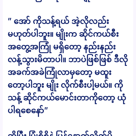
” အော် ကိုသန့်ရယ် အဲ့လိုလည်း
မဟုတ်ပါဘူး။ မျိုးက ဆိုင်ကယ်စီး
အတွေ့အကြုံ မရှိတော့ နည်းနည်း
လန့်သွားမိတာပါ။ ဘာပဲဖြစ်ဖြစ် ဒီလို
အခက်အခဲကြုံလာမှတော့ မထူး
တော့ပါဘူး မျိုး လိုက်စီးပါ့မယ်။ ကို
သန့် ဆိုင်ကယ်မောင်းတာကိုတော့ ယုံ
ပါရစေနော်”
ဆိုပြီး ပြုံစိစိနဲ့ ပြန်နောက်လိုက်မိ