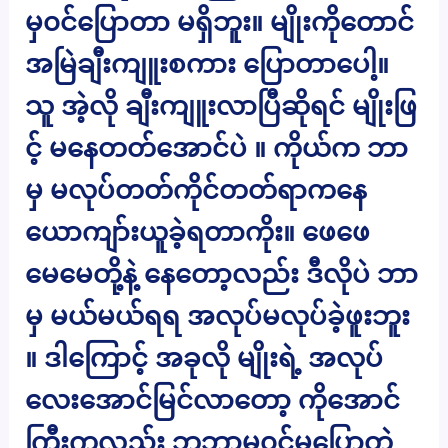
မှ၀င်ပြောတာ မရှိဘူး။ မျိုးကိုတောင်
အမြဲချီးကျူးစကား ပြောတာပေါ့။
သူ အဲ့လို ချီးကျူးလာပြီဆိုရင် မျိုးဖြ
င့် မနေတတ်အောင်ပဲ ။ ကိုယ်က ဘာ
မှ မလုပ်တတ်ကိုင်တတ်ရာကနေ
ယောကျာ်းယူခဲ့ရတာကိုး။ ဖေဖေ
မေမေတို့နဲ့ နေတော့လည်း ဒီလိုပဲ ဘာ
မှ မယ်မယ်ရရ အလုပ်မလုပ်ခဲ့ဖူးဘူး
။ ဒါကြောင့် အခုလို မျိုးရဲ့ အလုပ်
လေးအောင်မြင်လာတော့ ကိုအောင်
ကြီးကလည်း ဘဘာမှ၀င်မပြောတဲ့