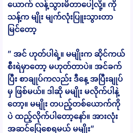
ယောက် လန့်သွားမိတာပေါ့လို့။ ကို
သန့်က မျိုး မျက်လုံးပြူးသွားတာ
မြင်တော့
” အင် ဟုတ်ပါရဲ့။ မမျိုးက ဆိုင်ကယ်
စီးရဲမှာတော့ မဟုတ်တာပဲ။ အင်ခက်
ပြီး စာချုပ်ကလည်း ဒီနေ့ အပြီးချုပ်
မှ ဖြစ်မယ်။ ဒါဆို မမျိုး မလိုက်ပါနဲ့
တော့။ မမျိုး တပည့်တစ်ယောက်ကို
ပဲ ထည့်လိုက်ပါတော့နော်။ အားလုံး
အဆင်ပြေစေရမယ် မမျိုး”