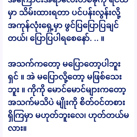
မှာ သိမ်းထားရတာ ပင်ပန်းလွန်းလို့
အကုန်လုံးရှေ့မှာ ဖွင်ပြပြောပြချင်
တယ်၊ ပြောပြပါရစေနော်. .. ။
အသက်ကတော့ မပြောတော့ပါဘူး
ရှင် ။ အဲ မပြောလို့တော့ မဖြစ်သေး
ဘူး ။ ကိုကို မောင်မောင်များကတော့
အသက်မသိပဲ မျိုးကို စိတ်၀င်တစား
ရှိကြမှာ မဟုတ်ဘူးလေ၊ ဟုတ်တယ်မ
လား။