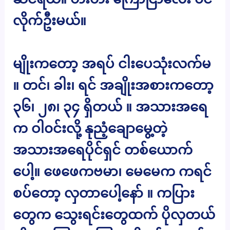
လိုက်ဦးမယ်။
မျိုးကတော့ အရပ် ငါးပေသုံးလက်မ
။ တင်၊ ခါး၊ ရင် အချိုးအစားကတော့
၃၆၊ ၂၈၊ ၃၄ ရှိတယ် ။ အသားအရေ
က ဝါ၀င်းလို့ နုညံ့ချောမွေ့တဲ့
အသားအရေပိုင်ရှင် တစ်ယောက်
ပေါ့။ ဖေဖေကဗမာ၊ မေမေက ကရင်
စပ်တော့ လှတာပေါ့နော် ။ ကပြား
တွေက သွေးရင်းတွေထက် ပိုလှတယ်