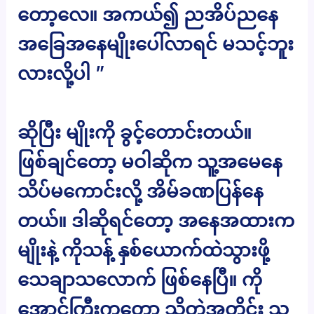
တော့လေ။ အကယ်၍ ညအိပ်ညနေ
အခြေအနေမျိုးပေါ်လာရင် မသင့်ဘူး
လားလို့ပါ ”
ဆိုပြီး မျိုးကို ခွင့်တောင်းတယ်။
ဖြစ်ချင်တော့ မဝါဆိုက သူ့အမေနေ
သိပ်မကောင်းလို့ အိမ်ခဏပြန်နေ
တယ်။ ဒါဆိုရင်တော့ အနေအထားက
မျိုးနဲ့ ကိုသန့် နှစ်ယောက်ထဲသွားဖို့
သေချာသလောက် ဖြစ်နေပြီ။ ကို
အောင်ကြီးကတော့ သိတဲ့အတိုင်း သူ့