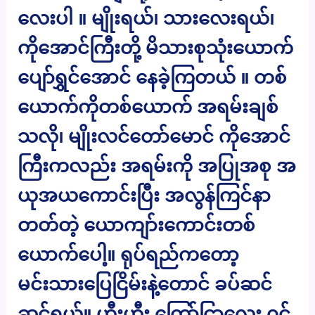
လေးပါ ။ မျိုးရယ်၊ သားလေးရယ်၊
ကိုအောင်ကြီးတို့ မိသားစုသုံးယောက်
ပျော်ရွှင်အောင် နေခဲ့ကြတယ် ။ တစ်
ယောက်ကိုတစ်ယောက် အရမ်းချစ်
သလို၊ မျိုးလင်တော်မောင် ကိုအောင်
ကြီးကလည်း အရမ်းကို အပြုအစု အ
ယုအယကောင်းပြီး အလွန်ကြင်နာ
တတ်တဲ့ ယောကျာ်းကောင်းတစ်
ယောက်ပေါ့။ ရုပ်ရည်ကတော့
မင်းသားပြေငြိမ်းနဲ့တောင် ခပ်ဆင်
ဆင်ရယ်။ ဟီးဟီး ကြော်ငြာလေး ၀င်