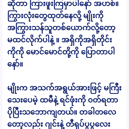
ဆိုတာ ကြားဖူးကြမှာပါနော် အဟစ်။
ကြွားလုံးတွေထုတ်နေလို့ မျိုးကို
အကြွားသန်သူတစ်ယောက်လို့တော့
မထင်လိုက်ပါနဲ့ ။ အရှိကိုအရှိတိုင်း
ကိုကို မောင်မောင်တို့ကို ပြောတာပါ
နော်။
မျိုးက အသက်အရွယ်အားဖြင့် မကြီး
သေးပေမဲ့ ထမီနဲ့ ရင်ဖုံးကို ၀တ်ရတာ
ပိုပြီးသဘောကျတယ်။ တခါတလေ
တော့လည်း ဂျင်းနဲ့ တီရှပ်ပွပွလေး