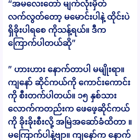
“အမလေးတော် မျက်လုံးမှိတ်
လက်လွတ်တော့ မမောင်းပါနဲ့ ထိုင်းပဲ
ရှိခိုးပါရစေ ကိုသန့်ရယ်။ ဒီက
ကြောက်ပါတယ်ဆို”
” ဟားဟား နောက်တာပါ မမျိုးရာ။
ကျနော် ဆိုင်ကယ်ကို ကောင်းကောင်း
ကို စီးတက်ပါတယ်။ ၁၅ နှစ်သား
လောက်ကတည်းက ဖေဖေ့ဆိုင်ကယ်
ကို ခိုးခိုးစီးလို့ အမြဲအဆော်ခံထိတာ ။
မကြောက်ပါနဲ့ဗျာ။ ကျနော်က နောက်