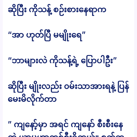
ဆိုပြီး ကိုသန့် စဉ်းစားနေရာက
“အာ ဟုတ်ပြီ မမျိုးရေ”
“ဘာများလဲ ကိုသန့်ရဲ့ ပြောပါဦး”
ဆိုပြီး မျိုးလည်း ၀မ်းသာအားရနဲ့ ပြန်
မေးမိလိုက်တာ
” ကျနော့်မှာ အရင် ကျနော် စီးစီးနေ