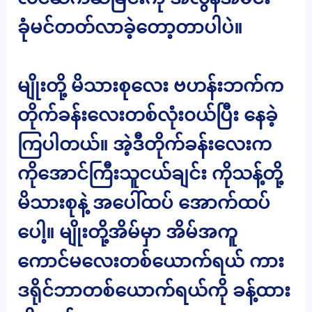
ခုံမင်တတ်လာခဲ့တော့တာပါပဲ။
မျိုးတို့ မိသားစုလေး ဗဟန်းဘက်က
တိုက်ခန်းလေးတစ်လုံး၀ယ်ပြီး နေခဲ့
ကြပါတယ်။ အဲ့ဒီတိုက်ခန်းလေးက
ကိုအောင်ကြီးသူငယ်ချင်း ကိုသန့်တို့
မိသားစုနဲ့ အပေါ်ထပ် အောက်ထပ်
ပေါ့။ မျိုးတို့အိမ်မှာ အိမ်အကူ
ကောင်မလေးတစ်ယောက်ရယ် ကား
ဒရိုင်ဘာတစ်ယောက်ရယ်ကို ခန့်ထား