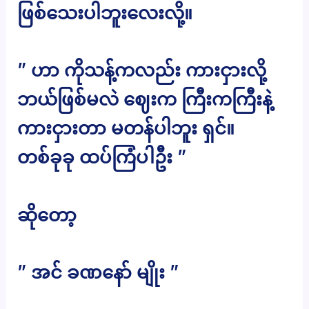
ဖြစ်သေးပါဘူးလေးလို့။
” ဟာ ကိုသန့်ကလည်း ကားငှားလို့
ဘယ်ဖြစ်မလဲ ဈေးက ကြီးကကြီးနဲ့
ကားငှားတာ မတန်ပါဘူး ရှင်။
တစ်ခုခု ထပ်ကြံပါဦး ”
ဆိုတော့
” အင် ခဏနော် မျိုး ”