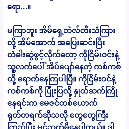
ရော…။
မကြာဘူး အိမ်ရှေ့ဘဲလ်တီးသံကြား
လို့ အိမ်အောက် အပြေးဆင်းပြီး
တံခါးဆွဲဖွင့်လိုက်တော့ ကိုငြိမ်းဝင်းနဲ့
သူ့လက်ပေါ် အိပ်ပျော်နေတဲ့ ကစ်ကစ်
တို့ ရောက်နေကြပါပြီ။ ကိုငြိမ်းဝင်နဲ့
ကစ်ကစ်ကို ပြုံးပြလို့ နှုတ်ဆက်ကြို
နေရင်းက မေဇင်တစ်ယောက်
ရုတ်တရက်ဆိုသလို တွေတွေကြီး
ကြည့်ပြီး မှင်သက်မိနေပါတယ်။ ဒါ