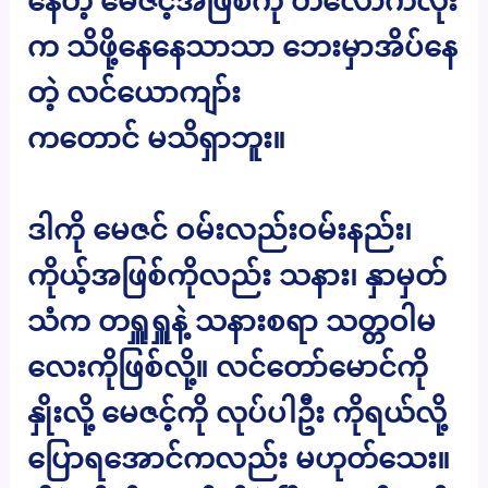
နေတဲ့ မေဇင့်အဖြစ်ကို တလောကလုံး
က သိဖို့နေနေသာသာ ဘေးမှာအိပ်နေ
တဲ့ လင်ယောကျာ်း
ကတောင် မသိရှာဘူး။
ဒါကို မေဇင် ဝမ်းလည်းဝမ်းနည်း၊
ကိုယ့်အဖြစ်ကိုလည်း သနား၊ နှာမှတ်
သံက တရှူရှူနဲ့ သနားစရာ သတ္တဝါမ
လေးကိုဖြစ်လို့။ လင်တော်မောင်ကို
နှိုးလို့ မေဇင့်ကို လုပ်ပါဦး ကိုရယ်လို့
ပြောရအောင်ကလည်း မဟုတ်သေး။