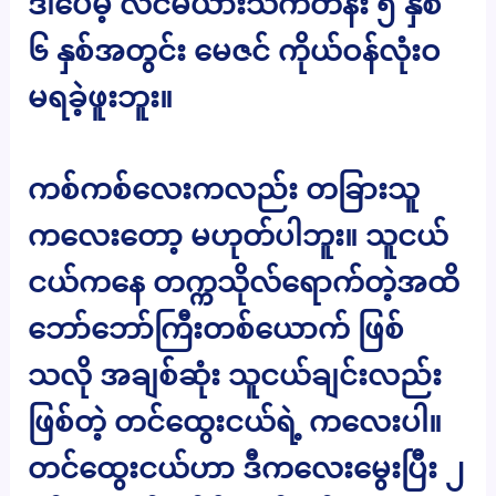
ဒါပေမဲ့ လင်မယားသက်တန်း ၅ နှစ်
၆ နှစ်အတွင်း မေဇင် ကိုယ်ဝန်လုံးဝ
မရခဲ့ဖူးဘူး။
ကစ်ကစ်လေးကလည်း တခြားသူ
ကလေးတော့ မဟုတ်ပါဘူး။ သူငယ်
ငယ်ကနေ တက္ကသိုလ်ရောက်တဲ့အထိ
ဘော်ဘော်ကြီးတစ်ယောက် ဖြစ်
သလို အချစ်ဆုံး သူငယ်ချင်းလည်း
ဖြစ်တဲ့ တင်ထွေးငယ်ရဲ့ ကလေးပါ။
တင်ထွေးငယ်ဟာ ဒီကလေးမွေးပြီး ၂