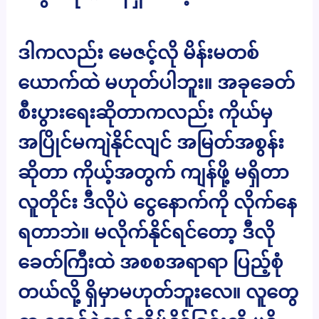
ဒါကလည်း မေဇင့်လို မိန်းမတစ်
ယောက်ထဲ မဟုတ်ပါဘူး။ အခုခေတ်
စီးပွားရေးဆိုတာကလည်း ကိုယ်မှ
အပြိုင်မကျဲနိုင်လျင် အမြတ်အစွန်း
ဆိုတာ ကိုယ့်အတွက် ကျန်ဖို့ မရှိတာ
လူတိုင်း ဒီလိုပဲ ငွေနောက်ကို လိုက်နေ
ရတာဘဲ။ မလိုက်နိုင်ရင်တော့ ဒီလို
ခေတ်ကြီးထဲ အစစအရာရာ ပြည့်စုံ
တယ်လို့ ရှိမှာမဟုတ်ဘူးလေ။ လူတွေ