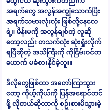
ထွေးငယ် ဆုံးသွားကတည်းက
အရက်တွေ အလွန်အကျွံသောက်ပြီး
အရက်သမားလုံးလုံး ဖြစ်လို့နေလေ
ရဲ့။ မိန်းမကို အလွန်ချစ်တဲ့ လူဆို
တော့လည်း တသက်လုံး ဆုံးရှုံးလိုက်
ရပြီဆိုတဲ့ အသိကြီးကို ကိုငြိမ်းဝင်တ
ယောက် မခံစားနိုင်ခဲ့ဘူး။
ဒီလိုတွေဖြစ်တာ အတော်ကြာသွား
တော့ ကိုယ့်ကိုယ်ကို ပြန်အရောင်တင်
ဖို့ လိုတယ်ဆိုတာကို စဉ်းစားမိသွားခဲ့