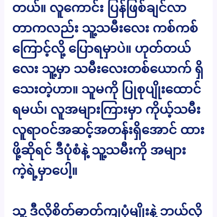
တယ်။ လူကောင်း ပြန်ဖြစ်ချင်လာ
တာကလည်း သူ့သမီးလေး ကစ်ကစ်
ကြောင့်လို့ ပြောရမှာပဲ။ ဟုတ်တယ်
လေး သူ့မှာ သမီးလေးတစ်ယောက် ရှိ
သေးတဲ့ဟာ။ သူမကို ပြုစုပျိုးထောင်
ရမယ်၊ လူအများကြားမှာ ကိုယ့်သမီး
လူရာဝင်အဆင့်အတန်းရှိအောင် ထား
ဖို့ဆိုရင် ဒီပုံစံနဲ့ သူ့သမီးကို အများ
ကဲ့ရဲ့မှာပေါ့။
သူ့ ဒီလိုစိတ်ဓာတ်ကျပုံမျိုးနဲ့ ဘယ်လို