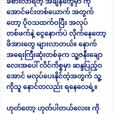
ခံစားလာရတဲ့ အချိန်တွေမှာ ကို
အောင်မင်းတစ်ယောက် အတွက်
တော့ ပိုဝသထက်ဝပြီး အလုပ်
တစ်ဖက်နဲ့ ငွေနောက်ပဲ လိုက်နေတော့
ဖိအားတွေ များလာတယ်။ နောက်
အရေးကြီးဆုံးတစ်ခုက သူ့ဇနီးချော
လေးအပေါ် လိင်ကိစ္စမှာ ဆန္ဒပြည့်ဝ
အောင် မလုပ်ပေးနိုင်တဲ့အတွက် သူ့
ကိုသူ နောင်တလည်း ရနေလေရဲ့။
ဟုတ်တော့ ဟုတ်ပါတယ်လေး။ ကို