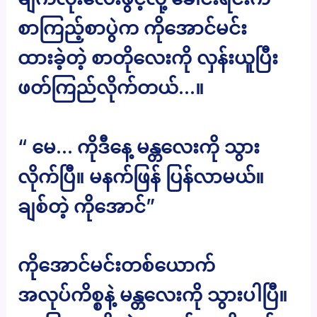
စာကြည့်စာပွဲက ကိုအောင်မင်း
ထားခဲ့တဲ့ စာတိုလေးကို လှန်းယူပြီး
ဖတ်ကြည်လိုက်တယ်…။
“ မေ… ကိုဒီနေ့ မန္တလေးကို သွား
လိုက်ပြီ။ မနက်ဖြန် ပြန်လာမယ်။
ချစ်တဲ့ ကိုအောင်”
ကိုအောင်မင်းတစ်ယောက်
အလုပ်ကိစ္စနဲ့ မန္တလေးကို သွားပါပြီ။