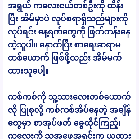
အရွယ် ကလေးငယ်တစ်ဦးကို ထိန်း
ပြီး အိမ်မှာပဲ လုပ်စရာရှိသည်များကို
လုပ်ရင်း နေ့ရက်တွေကို ဖြတ်တန်းနေ
တဲ့သူပါ။ နောက်ပြီး စာရေးဆရာမ
တစ်ယောက် ဖြစ်ဖို့လည်း အိမ်မက်
ထားသူပေါ့။
ကစ်ကစ်ကို သူ့သားလေးတစ်ယောက်
လို ပြုစုလို့ ကစ်ကစ်အိပ်နေတဲ့ အချိန်
တွေမှာ စာအုပ်ဖတ် ခွေထိုင်ကြည့်၊
ကလေးကို သူ့အဖေအရင်းက ယူထား