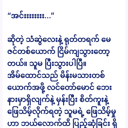
“အင်းးးးးးးး…”
ဆိုတဲ့ သံဆွဲလေးနဲ့ ရုတ်တရက် မေ
ဇင်တစ်ယောက် ငြိမ်ကျသွားတော့
တယ်။ သူမ ပြီးသွားပါပြီ။
အိမ်ထောင်သည် မိန်းမသားတစ်
ယောက်အဖို့ လင်တော်မောင် ဘေး
နားမှာရှိလျက်နဲ့ မှန်းပြီး စိတ်ကူးနဲ့
ဖြေသိမ့်လိုက်ရတဲ့ သူမရဲ့ ဖြေသိမ့်မှု
ဟာ ဘယ်လောက်ထိ ပြည့်ဆုံခြင်း ရှိ