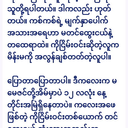
သူတို့ရပါတယ်။ ဒါကလည်း ဟုတ်
တယ်။ ကစ်ကစ်ရဲ့ မျက်နှာပေါက်
အသားအရေဟာ မတင်ထွေးငယ်နဲ့
တထေရာထဲ။ ကိုငြိမ်းဝင်းဆိုတဲ့လူက
မိန်းမကို အလွန်ချစ်တတ်တဲ့လူပါ။
ပြောတာပြောတာပါ။ ဒီကလေးက မ
မေဇင်တို့အိမ်မှာပဲ ၁၂ လလုံး နေ့
တိုင်းအမြဲရှိနေတာပဲ။ ကလေးအဖေ
ဖြစ်တဲ့ ကိုငြိမ်းဝင်းတစ်ယောက် တင်