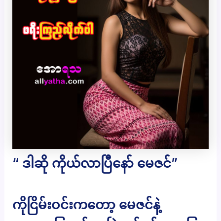
“ ဒါဆို ကိုယ်လာပြီနော် မေဇင်”
ကိုငြိမ်းဝင်းကတော့ မေဇင်နဲ့