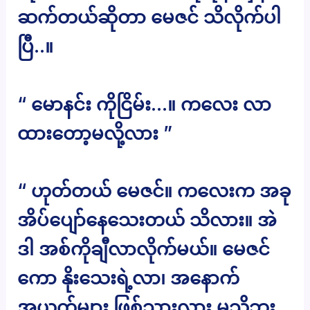
ဆက်တယ်ဆိုတာ မေဇင် သိလိုက်ပါ
ပြီ..။
“ မောနင်း ကိုငြိမ်း…။ ကလေး လာ
ထားတော့မလို့လား ”
“ ဟုတ်တယ် မေဇင်။ ကလေးက အခု
အိပ်ပျော်နေသေးတယ် သိလား။ အဲ
ဒါ အစ်ကိုချီလာလိုက်မယ်။ မေဇင်
ကော နိုးသေးရဲ့လာ၊ အနောက်
အယှက်များ ဖြစ်သွားလား မသိဘူး