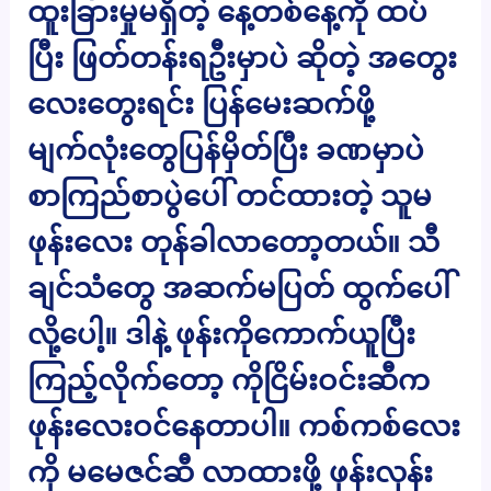
ထူးခြားမှုမရှိတဲ့ နေ့တစ်နေ့ကို ထပ်
ပြီး ဖြတ်တန်းရဦးမှာပဲ ဆိုတဲ့ အတွေး
လေးတွေးရင်း ပြန်မေးဆက်ဖို့
မျက်လုံးတွေပြန်မှိတ်ပြီး ခဏမှာပဲ
စာကြည်စာပွဲပေါ် တင်ထားတဲ့ သူမ
ဖုန်းလေး တုန်ခါလာတော့တယ်။ သီ
ချင်သံတွေ အဆက်မပြတ် ထွက်ပေါ်
လို့ပေါ့။ ဒါနဲ့ ဖုန်းကိုကောက်ယူပြီး
ကြည့်လိုက်တော့ ကိုငြိမ်းဝင်းဆီက
ဖုန်းလေးဝင်နေတာပါ။ ကစ်ကစ်လေး
ကို မမေဇင်ဆီ လာထားဖို့ ဖုန်းလှန်း