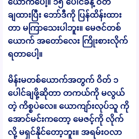
ယောက်ပေါ့။ ၁၅ ပေါင်ခန့် ဝိတ်
ချထားပြီး ဘော်ဒီကို ပြန်ထိန်းထား
တာ မကြာသေးပါဘူး။ မေဇင်တစ်
ယောက် အတော်လေး ကြိုးစားလိုက်
ရတာပေါ့။
မိန်းမတစ်ယောက်အတွက် ဝိတ် ၁
ပေါင်ချဖို့ဆိုတာ တကယ်ကို မလွယ်
တဲ့ ကိစ္စပဲလေ။ ယောကျာ်းလုပ်သူ ကို
အောင်မင်းကတော့ မေဇင့်ကို လိုက်
လို့ မရှင်နိုင်တော့ဘူး။ အရမ်းဝလာ