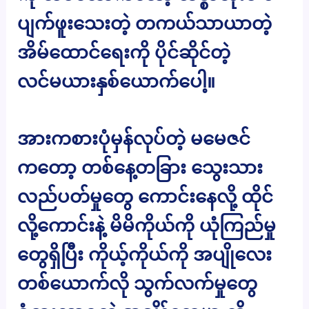
ပျက်ဖူးသေးတဲ့ တကယ်သာယာတဲ့
အိမ်ထောင်ရေးကို ပိုင်ဆိုင်တဲ့
လင်မယားနှစ်ယောက်ပေါ့။
အားကစားပုံမှန်လုပ်တဲ့ မမေဇင်
ကတော့ တစ်နေ့တခြား သွေးသား
လည်ပတ်မှုတွေ ကောင်းနေလို့ ထိုင်
လို့ကောင်းနဲ့ မိမိကိုယ်ကို ယုံကြည်မှု
တွေရှိပြီး ကိုယ့်ကိုယ်ကို အပျိုလေး
တစ်ယောက်လို သွက်လက်မှုတွေ