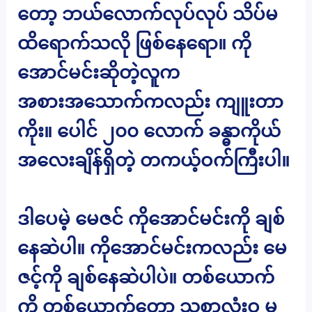
တော့ ဘယ်လောက်လုပ်လုပ် သိပ်မ
ထိရောက်သလို ဖြစ်နေရော။ ကို
အောင်မင်းဆိုတဲ့လူက
အစားအသောက်ကလည်း ကျူးတာ
ကိုး။ ပေါင် ၂၀၀ လောက် ခန္ဓာကိုယ်
အလေးချိန်ရှိတဲ့ တကယ့်ဝက်ကြီးပါ။
ဒါပေမဲ့ မေဇင် ကိုအောင်မင်းကို ချစ်
နေဆဲပါ။ ကိုအောင်မင်းကလည်း မေ
ဇင့်ကို ချစ်နေဆဲပါပဲ။ တစ်ယောက်
ကို တစ်ယောက်တော့ သစ္စာလုံးဝ မ