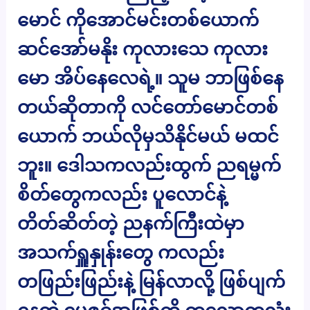
မောင် ကိုအောင်မင်းတစ်ယောက်
ဆင်အော်မနိုး ကုလားသေ ကုလား
မော အိပ်နေလေရဲ့။ သူမ ဘာဖြစ်နေ
တယ်ဆိုတာကို လင်တော်မောင်တစ်
ယောက် ဘယ်လိုမှသိနိုင်မယ် မထင်
ဘူး။ ဒေါသကလည်းထွက် ညရမ္မက်
စိတ်တွေကလည်း ပူလောင်နဲ့
တိတ်ဆိတ်တဲ့ ညနက်ကြီးထဲမှာ
အသက်ရှူနှုန်းတွေ ကလည်း
တဖြည်းဖြည်းနဲ့ မြန်လာလို့ ဖြစ်ပျက်