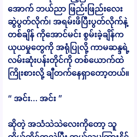
အောက် ဘယ်ညာ ဖြည်းဖြည်းလေး
ဆွဲပွတ်လိုက်၊ အရမ်းဖိပြီးပွတ်လိုက်နဲ့
တစ်ချိန် ကိုအောင်မင်း စွမ်းခဲ့ချိန်က
ယုယမှုတွေကို အရုံပြုလို့ ကာမဆန္ဒရဲ့
လမ်းဆုံးပန်းတိုင်ကို တစ်ယောက်ထဲ
ကြိုးစားလို့ ချီတက်နေရှာတော့တယ်။
“ အင်း… အင်း ”
ဆိုတဲ့ အသံသဲသဲလေးကိုတော့ သူ
ကိုယ်တိုင်ကလွဲပြီး ဘယ်သူမှကြားနိုင်