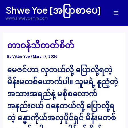
Skip
Shwe Yoe [အပြာစာပေ]
to
Mai
content
www.shweyoemm.com
Men
တာဝန်သိတတ်စိတ်
By
Viktor Yoe
/
March 7, 2026
မေဇင်ဟာ လှတယ်လို့ ပြောလို့ရတဲ့
မိန်းမတစ်ယောက်ပါ။ သူမရဲ့ နူညံ့တဲ့
အသားအရည်နဲ့ မစိုစလောက်
အနည်းငယ် ဝနေတယ်လို့ ပြောလို့ရ
တဲ့ ခန္ဓာကိုယ်အလှပိုင်ရှင် မိန်းမတစ်