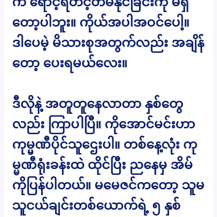
က ရောင့်ရဲတင့်တိမ်နိုင်ခြင်းကို မရှိ
တော့ပါဘူး။ ကိုယ်အပါအဝင်ပေါ့။
ဒါပေမဲ့ မိသားစုအတွက်လည်း အချိန်
တော့ ပေးရမယ်လေး။
ဒီလိုနဲ့ အတူတူနေလာတာ နှစ်တွေ
လည်း ကြာပါပြီ။ ကိုအောင်မင်းဟာ
ကုမ္မဏီပိုင်သူဌေးပါ။ တစ်နေ့လုံး ကု
မ္မဏီရုံးခန်းထဲ ထိုင်ပြီး ညနေမှ အိမ်
ကိုပြန်ပါတယ်။ မမေဇင်ကတော့ သူမ
သူငယ်ချင်းတစ်ယောက်ရဲ့ ၅ နှစ်