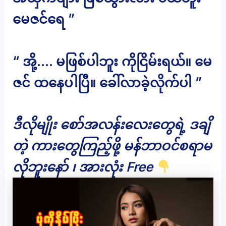
မေဇင်ရေ ”
“ အို့…. မဖြစ်ပါဘူး ကိုငြိမ်းရယ်။ မေ
ဇင် ထနေပါပြီ။ ခေါ်လာခဲ့လိုက်ပါ ”
ဒီလိုမျိုး စော်အလန်းလေးတွေရဲ့ ဒချိ
တဲ့ ကားတွေကြည့်ဖို့ မန်ဘာဝင်စရာမ
လိုဘူးနော် ၊ အားလုံး Free