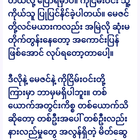
တယ်လို့ ပြောရမှာပဲ။ ကိုငြိမ်းဝင်း သူ့
ကိုယ်သူ ပြုပြင်နိင်ခဲ့ပါတယ်။ မေဇင်
တို့လင်မယားကလည်း အမြဲလို ဆုံးမ
တိုက်တွန်းနေတော့ အကောင်းပြန်
ဖြစ်အောင် လုပ်ရတော့တာပေါ့။
ဒီလိုနဲ့ မေဇင်နဲ့ ကိုငြိမ်းဝင်းတို့
ကြားမှာ ဘာမှမရှိပါဘူး။ တစ်
ယောက်အတွင်းကိစ္စ တစ်ယောက်သိ
ဆိုတော့ တစ်ဦးအပေါ် တစ်ဦးလည်း
နားလည်မှုတွေ အလွန်ရှိတဲ့ မိတ်ဆွေ