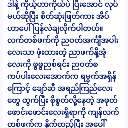
ဒါနဲ့ ကိုယ့်ဟာကိုယ်ပဲ ပြီးအောင် လုပ်
မယ်ဆိုပြီး စိတ်ဆုံးဖြတ်ကား အိပ်
ယာပေါ် ပြန်လဲချလိုက်ပါတယ်။
လက်တစ်ဖက်ကို ညဝတ်အင်္ကျီအပါး
လေးသာ ဖုံးထားတဲ့ ညာဖက်နို့အုံ
လေးကို ဖွဖွညစ်ရင်း ညဝတ်စ
ကပ်ပါးလေးအောက်က ရမ္မက်အရှိန်
ကြောင့် ချော်ဆီ အရည်ကြည်လေး
တွေ ထွက်ပြီး စိုစွတ်လို့နေတဲ့ အဖုတ်
ဖောင်းဖောင်းလေးရှိရာကို ကျန်လက်
တစ်ဖက်က နိုက်ထည့်ပြီး အပေါ်