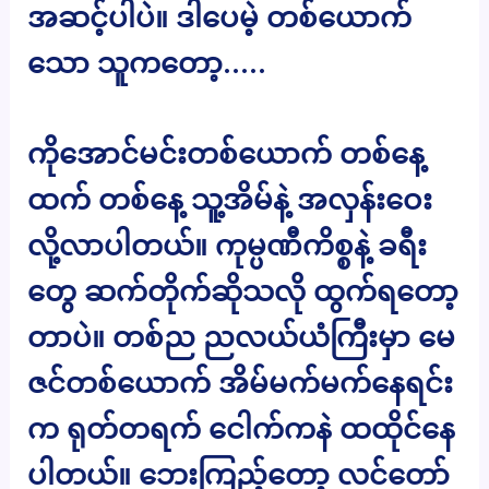
အဆင့်ပါပဲ။ ဒါပေမဲ့ တစ်ယောက်
သော သူကတော့…..
ကိုအောင်မင်းတစ်ယောက် တစ်နေ့
ထက် တစ်နေ့ သူ့အိမ်နဲ့ အလှန်းဝေး
လို့လာပါတယ်။ ကုမ္ပဏီကိစ္စနဲ့ ခရီး
တွေ ဆက်တိုက်ဆိုသလို ထွက်ရတော့
တာပဲ။ တစ်ည ညလယ်ယံကြီးမှာ မေ
ဇင်တစ်ယောက် အိမ်မက်မက်နေရင်း
က ရုတ်တရက် ငေါက်ကနဲ ထထိုင်နေ
ပါတယ်။ ဘေးကြည့်တော့ လင်တော်