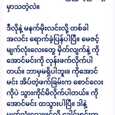
မှာသတဲ့လဲ။
ဒီလိုနဲ့ မနက်မိုးလင်းလို့ တစ်ခါ
အလင်း ရောက်ခဲ့ပြန်ပါပြီ။ မေဇင့်
မျက်လုံးလေးတွေ မှိတ်လျက်နဲ့ ကို
အောင်မင်းကို လှန်းဖက်လိုက်ပါ
တယ်။ ဘာမှမရှိပါဘူး။ ကိုအောင်
မင်း အိပ်တဲ့ဖက်ခြမ်းက စောင်လေး
ကိုပဲ သွားကိုင်မိလိုက်ပါတယ်။ ကို
အောင်မင်း ထသွားပါပြီ။ ဒါနဲ့
မျက်လုံးလေးဖွင့်လို့ ခေါင်းရင်းက