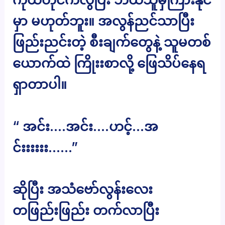
မှာ မဟုတ်ဘူး။ အလွန်ညင်သာပြီး
ဖြည်းညင်းတဲ့ စီးချက်တွေနဲ့ သူမတစ်
ယောက်ထဲ ကြိုးးစာလို့ ဖြေသိပ်နေရ
ရှာတာပါ။
“ အင်း….အင်း….ဟင့်…အ
င်းးးးးး……”
ဆိုပြီး အသံဗော်လွန်းလေး
တဖြည်းဖြည်း တက်လာပြီး