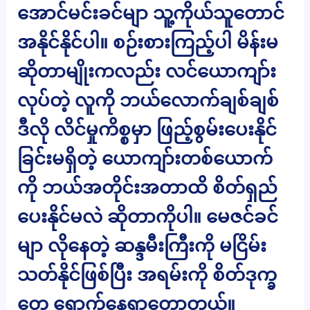
အောင်မင်းခင်မျာ သူ့ကိုယ်သူတောင်
အနိုင်နိုင်ပါ။ စဉ်းစားကြည့်ပါ မိန်းမ
ဆိုတာမျိုးကလည်း လင်ယောကျာ်း
လုပ်တဲ့ လူကို ဘယ်လောက်ချစ်ချစ်
ဒီလို လိင်မှုကိစ္စမှာ ဖြည့်စွမ်းပေးနိုင်
ခြင်းမရှိတဲ့ ယောကျာ်းတစ်ယောက်
ကို ဘယ်အတိုင်းအတာထိ စိတ်ရှည်
ပေးနိုင်မလဲ ဆိုတာကိုပါ။ မေဇင်ခင်
မျာ လိုနေတဲ့ ဆန္ဒမီးကြီးကို မငြိမ်း
သတ်နိုင်ဖြစ်ပြီး အရမ်းကို စိတ်ဒုက္ခ
တွေ ရောက်နေရှာတော့တယ်။