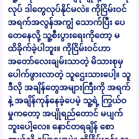
လုပ် ဒါတွေလုပ်နိုင်မလဲ။ ကိုငြိမ်းဝင်
အရက်အလွန်အကျွံ သောက်ပြီး ပေ
တေနေလို့ သူ့စီးပွားရေးကိုတော့ မ
ထိခိုက်ခဲ့ပါဘူး။ ကိုငြိမ်းဝင်ဟာ
အတော်လေးချမ်းသာတဲ့ မိသားစုမှ
ပေါက်ဖွားလာတဲ့ သူဌေးသားပေါ့။ သူ
ဒီလို အချိန်တွေအများကြီးကို အရက်
နဲ့ အချိန်ကုန်နေခဲ့ပေမဲ့ သူ့ရဲ့ ကြွယ်ဝ
မှုကတော့ အပျိုရည်တောင် မပျက်
ဘူးပေါ့လေ။ နောင်တရချိန် စော