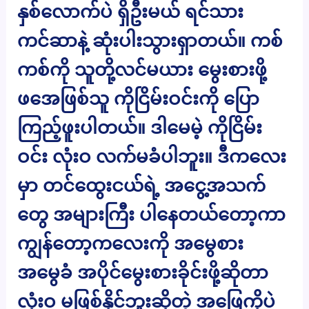
နှစ်လောက်ပဲ ရှိဦးမယ် ရင်သား
ကင်ဆာနဲ့ ဆုံးပါးသွားရှာတယ်။ ကစ်
ကစ်ကို သူတို့လင်မယား မွေးစားဖို့
ဖအေဖြစ်သူ ကိုငြိမ်းဝင်းကို ပြော
ကြည့်ဖူးပါတယ်။ ဒါမေမဲ့ ကိုငြိမ်း
ဝင်း လုံးဝ လက်မခံပါဘူး။ ဒီကလေး
မှာ တင်ထွေးငယ်ရဲ့ အငွေ့အသက်
တွေ အများကြီး ပါနေတယ်တော့ကာ
ကျွန်တော့ကလေးကို အမွေစား
အမွေခံ အပိုင်မွေးစားခိုင်းဖို့ဆိုတာ
လုံးဝ မဖြစ်နိုင်ဘူးဆိုတဲ့ အဖြေကိုပဲ