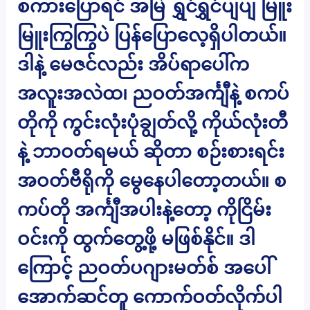
စကားပြောရင် အမြဲ ရွှင်ရွှင်ပျပျ မြူး
မြူးကြွကြွပဲ ပြန်ပြောလေ့ရှိပါတယ်။
ဒါနဲ့ မေဇင်လည်း အိပ်ရာပေါ်က
အလူးအလဲထ၊ ညဝတ်အင်္ကျီနဲ့ စကပ်
တိုကို ကွင်းလုံးပုံချွတ်လို့ ကိုယ်လုံးတီ
နဲ့ ဘာဝတ်ရမယ် ဆိုတာ စဉ်းစားရင်း
အဝတ်ဗီရိုကို မွေနေပါတော့တယ်။ စ
ကပ်တို အင်္ကျီအပါးနဲ့တော့ ကိုငြိမ်း
ဝင်းကို ထွက်တွေ့ဖို့ မဖြစ်နိုင်။ ဒါ
ကြောင့် ညဝတ်ပဂျားမတ်စ် အပေါ်
အောက်ဆင်တူ ကောက်ဝတ်လိုက်ပါ