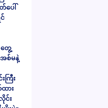
တ်ပေါ်
င်
 တွေ့
အစ်မနဲ့
်းကြီး
တ်ထား
ုင်း