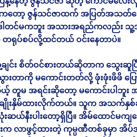
 ပြန့်နေတဲ့ ဇွန်သင်ဇာ ဆိုတဲ့ ကောင်မလေးလို
ှာကတော့ ဇွန်သင်ဇာထက် အပြတ်အသတ်ခ
ဒါတင်မကဘူး အသားအရည်ကလည်း သူ
ရုပ်စပ်လို့ထင်တယ် ဝင်းနေတာပဲ။
ေ့ချင်း စိတ်ဝင်စားတယ်ဆိုတာက သွေးဆူပြီ
ားတာကို မကောင်းတတ်လို့ ဖုံးဖုံးဖိဖိ ပြေ
ုယ့် တူမ အရင်းဆိုတော့ မကောင်းပါဘူး အ
ု ချိုးနှိမ်ထားလိုက်တယ်။ သူက အသက်နှ
သုံးဆယ်နီးပါးတော့ရှိပြီ။ အိမ်ထောင်မကျ
ခြားက လာဖွင့်ထားတဲ့ ကုမ္ပဏီတစ်ခုမှာ အိ