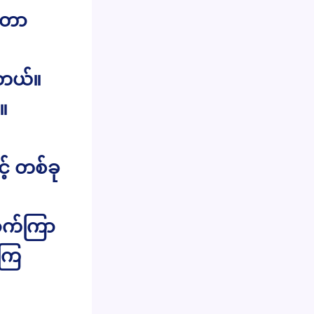
်တာ
ရတယ်။
။
် တစ်ခု
ောက်ကြာ
ာကြ