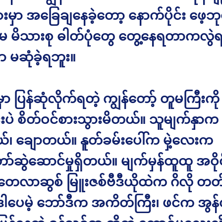
မှာ အခြေချနေခဲ့တော့ နောက်ပိုင်း ဖေ့ဘု
်မ မိသားစု ဓါတ်ပုံတွေ တွေ့နေရတာကလွဲရ
ာ မဆုံခဲ့ရဘူး။
မှာ ပြန်ဆုံလိုက်ရတဲ့ ကျွန်တော့် တူမကြီးကို
်းပဲ စိတ်ဝင်စားသွားမိတယ်။ သူမျက်နှာက 
၊ ချောတယ်။ နူတ်ခမ်းပေါ်က မှဲ့လေးက
်ဆွဲဆောင်မှုရှိတယ်။ မျက်မှန်ထူထူ အဝိုင
ု တေလာဆွစ် မြူးဇစ်ဗီဒီယိုထဲက ဂိလို တ
ါပေမဲ့ ဘော်ဒီက အကိတ်ကြီး၊ ဖင်က အွန်လိ