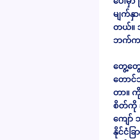
ပေါ်မှာ
မျက်န
တယ်။ 
ဘက်က တ
တွေ့တွ
တောင်သွ
တာ။ ကိ
စိတ်ကိ
ကျော် 
နိုင်ငံ