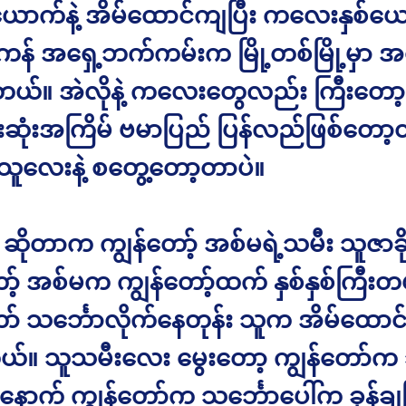
ောက်နဲ့ အိမ်ထောင်ကျပြီး ကလေးနှစ်ယ
န် အရှေ့ဘက်ကမ်းက မြို့တစ်မြို့မှာ အ
ါတယ်။ အဲလိုနဲ့ ကလေးတွေလည်း ကြီးတော့
ုံးအကြိမ် ဗမာပြည် ပြန်လည်ဖြစ်တော
 သူလေးနဲ့ စတွေ့တော့တာပဲ။
ိုတာက ကျွန်တော့် အစ်မရဲ့သမီး သူဇာခို
ာ့် အစ်မက ကျွန်တော့်ထက် နှစ်နှစ်ကြီးတ
ော် သင်္ဘောလိုက်နေတုန်း သူက အိမ်ထောင
ယ်။ သူသမီးလေး မွေးတော့ ကျွန်တော်က 
၊ နောက် ကျွန်တော်က သင်္ဘောပေါ်က ခုန်ချ