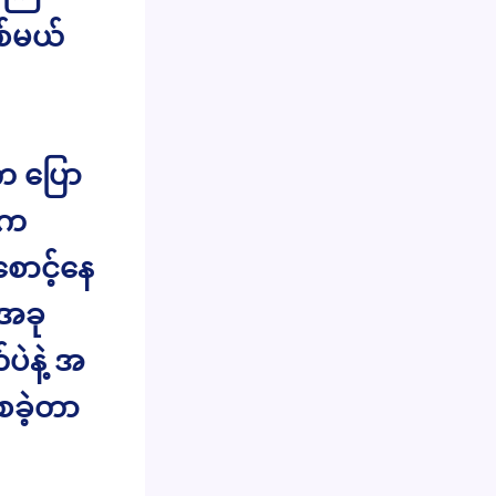
စ်မယ်
 ပြော
ုက
ောင့်နေ
 အခု
ပဲနဲ့ အ
 စခဲ့တာ