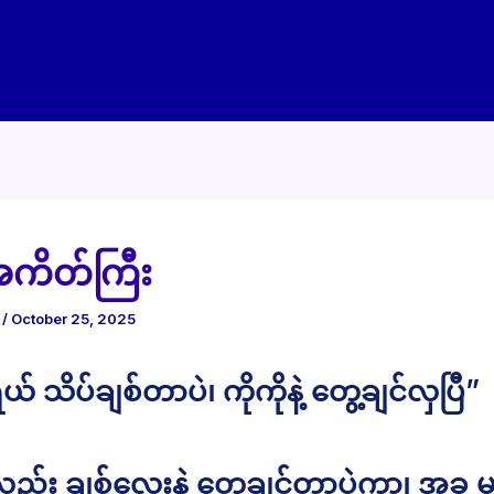
အကိတ်ကြီး
e
/
October 25, 2025
ယ် သိပ်ချစ်တာပဲ၊ ကိုကိုနဲ့ တွေ့ချင်လှပြီ”
လည်း ချစ်လေးနဲ့ တွေ့ချင်တာပဲကွာ၊ အခု 