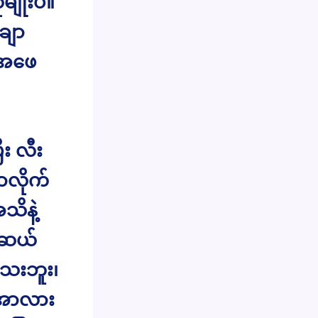
မျိုးပဲ။
ျော
့အဖေ
း လီး
ာလိုက်
သိနဲ့
စ်ဆယ်
သေးဘူး၊
ပ်အာလား