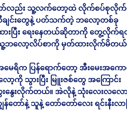
ော်လည်း သူ့လက်တော့ထဲ လိုက်စပ်စုလိုက
ချင်းတွေနဲ့ ပတ်သက်တဲ့ ဘလော့တစ်ခု
ားပြီး ရေးနေတယ်ဆိုတာကို တွေ့လိုက်
့ သူ့ဘလော့လိပ်စာကို မှတ်ထားလိုက်မိတယ်
မေရိက ပြန်ရောက်တော့ အီးမေးအကောင့
ဘလော့ကို သွားပြီး မြူးဇစ်တွေ အကြောင်း
ေးနွေးလိုက်တယ်။ အဲလိုနဲ့ သုံးလေးလလ
ွန်တော်နဲ့ သူနဲ့ တော်တော်လေး ရင်းနီးလ