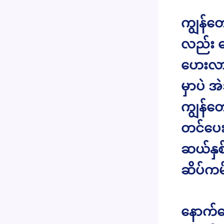
ကျွန်
လည်း က
ဟေးလား
မှာပဲ အ
ကျွန်တေ
တင်ပေးခ
ဆယ်နှစ
ဆိပ်ကမ်
နောက်တ