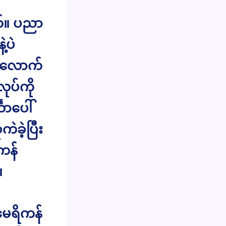
်။ ပညာ
့ပဲ
ယ်လောက်
ုပ်ကို
ောပေါ်
ဲခဲ့ပြီး
ကန်
။
မေရိကန်