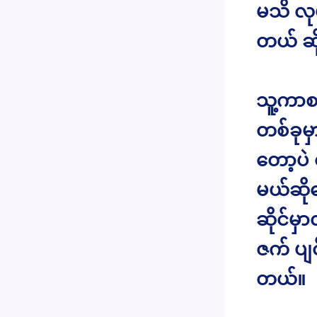
မသိ လု
တယ် ဆိ
သူ့ကာစင
တစ်ခုမ
တော့ပဲ 
မယ်ဆို
ဆိုင်မ
ဇက် ပျင
တယ်။