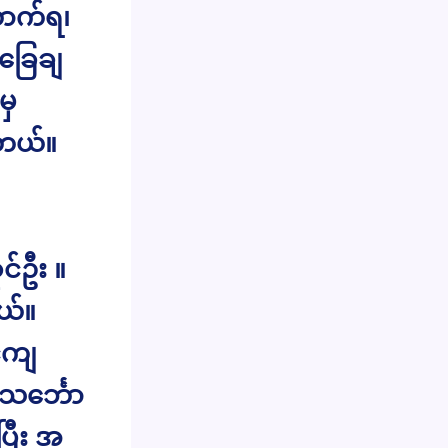
ောက်ရ၊
ခြေချ
မှ
့တယ်။
င်ဦး ။
ယ်။
်ကျ
သင်္ဘော
ပြီး အ