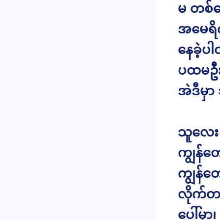
မ တစ်ယ
အမေရိက
နေခဲ့ပ
ပထမဦးဆ
အဲဒီမှာ
သူလေး ဆ
ကျွန်တေ
ကျွန်တ
လိုက်တ
ပေါ်မှာ