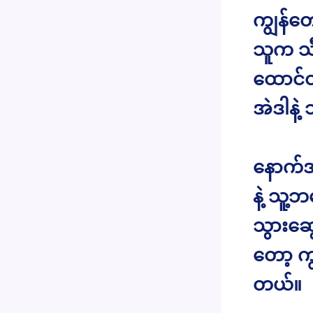
ကျွန်တ
သူက သီ
ထောင်ထ
အဲဒါနဲ
နောက်အ
နဲ့ သူ့
သွားဆွ
တော့ ကျ
တယ်။