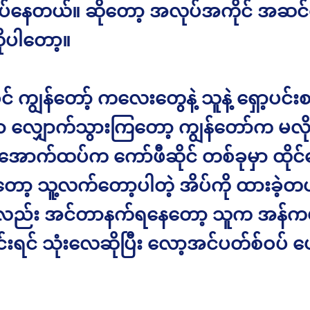
ပ်နေတယ်။ ဆိုတော့ အလုပ်အကိုင် အဆင
ုပါတော့။
် ကျွန်တော့် ကလေးတွေနဲ့ သူနဲ့ ရှော့ပင်း
ှာ လျှောက်သွားကြတော့ ကျွန်တော်က မလိ
အောက်ထပ်က ကော်ဖီဆိုင် တစ်ခုမှာ ထိုင်န
တော့ သူ့လက်တော့ပါတဲ့ အိပ်ကို ထားခဲ့တယ
ှာလည်း အင်တာနက်ရနေတော့ သူက အန်ကယ်
်းရင် သုံးလေဆိုပြီး လော့အင်ပတ်စ်ဝပ် ပေ