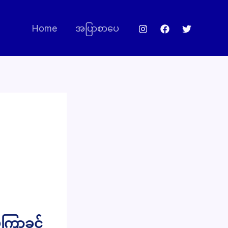
Home
အပြာစာပေ
မကြာခင်