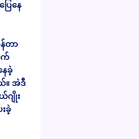
်ပြေနေ
စန်တာ
ုက်
ေခဲ့
်။ အဲဒီ
ဂျိုး
းခဲ့