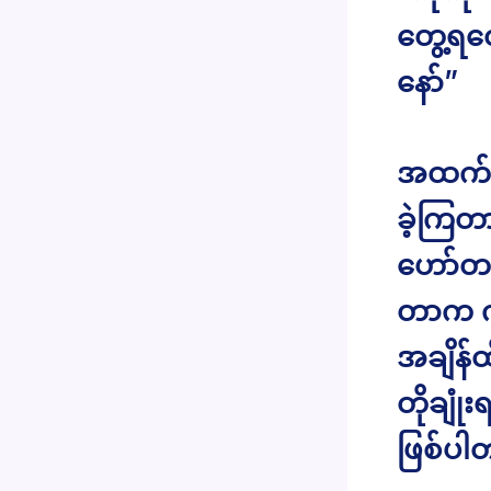
တွေ့ရတ
နော်”
အထက်ပ
ခဲ့ကြတ
ဟော်တယ
တာက ကျွ
အချိန်ထ
တိုချုံ
ဖြစ်ပါ