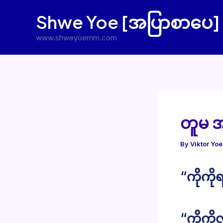
Skip
Shwe Yoe [အပြာစာပေ]
to
content
www.shweyoemm.com
တူမ 
By
Viktor Yo
“ကိုကိုရ
“ကိုကို