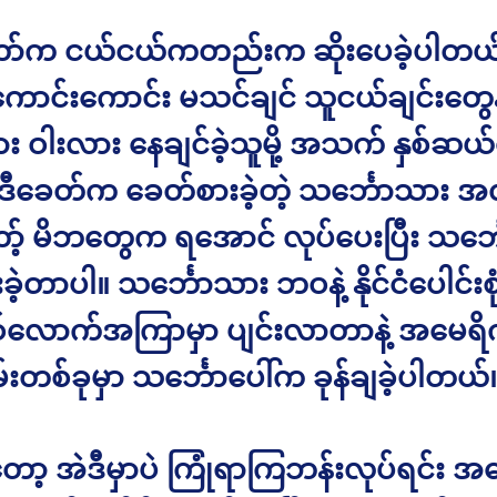
တော်က ငယ်ငယ်ကတည်းက ဆိုးပေခဲ့ပါတယ
ောင်းကောင်း မသင်ချင် သူငယ်ချင်းတွေနဲ
 ဝါးလား နေချင်ခဲ့သူမို့ အသက် နှစ်ဆ
ဲဒီခေတ်က ခေတ်စားခဲ့တဲ့ သင်္ဘောသား အလ
ာ့် မိဘတွေက ရအောင် လုပ်ပေးပြီး သင်္ဘ
ဲ့တာပါ။ သင်္ဘောသား ဘဝနဲ့ နိုင်ငံပေါင်းစုံက
်လောက်အကြာမှာ ပျင်းလာတာနဲ့ အမေရိ
းတစ်ခုမှာ သင်္ဘောပေါ်က ခုန်ချခဲ့ပါတယ်
ော့ အဲဒီမှာပဲ ကြုံရာကြဘန်းလုပ်ရင်း အ