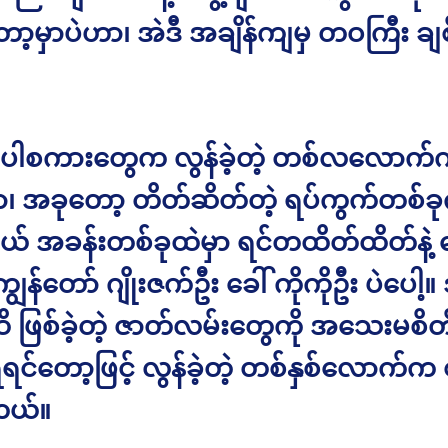
ော့မှာပဲဟာ၊ အဲဒီ အချိန်ကျမှ တဝကြီး ချ
ါစကားတွေက လွန်ခဲ့တဲ့ တစ်လလောက်က
ာ၊ အခုတော့ တိတ်ဆိတ်တဲ့ ရပ်ကွက်တစ်ခ
် အခန်းတစ်ခုထဲမှာ ရင်တထိတ်ထိတ်နဲ့ စ
န်တော် ဂျိုးဇက်ဦး ခေါ် ကိုကိုဦး ပဲပေါ့။
ိ ဖြစ်ခဲ့တဲ့ ဇာတ်လမ်းတွေကို အသေးမစိတ်
းရရင်တော့ဖြင့် လွန်ခဲ့တဲ့ တစ်နှစ်လောက်က
တယ်။