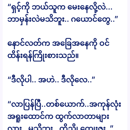
“ရှင့်ကို ဘယ်သူက မေးနေလို့လဲ…
ဘာမှန်းလဲမသိဘူး.. ဂယောင်တွေ..”
နောင်လတ်က အခြေအနေကို ဝင်
ထိန်းရန်ကြိုးစားသည်။
“ဒီလိုပါ.. အဟဲ.. ဒီလိုလေ..”
“လာပြန်ပြီ..တစ်ယောက်..အကုန်လုံး
အရူးထောင်က ထွက်လာတာများ
လား.. မသိဘူး.. ကိုညို ကျေးဇူး..”