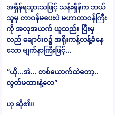
အရှိန်ရသွားသဖြင့် သန်းရှိန်က ဘယ်
သူမှ တာဝန်မပေးပဲ မဟာတာဝန်ကြီး
ကို အလုအယက် ယူသည်။ ပြီးမှ
လည် ချောင်းဝ၌ အရိုးကန့်လန့်ခံနေ
သော မျက်နာကြီးဖြင့်…
“ဟို…အဲ… တစ်ယောက်ထဲတော့..
လွတ်မထားနဲ့လေ”
ဟု ဆို၏။