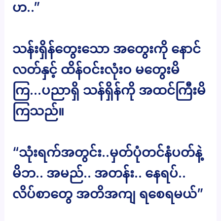
ဟ..”
သန်းရှိန်တွေးသော အတွေးကို နောင်
လတ်နှင့် ထိန်ဝင်းလုံးဝ မတွေးမိ
ကြ…ပညာရှိ သန်ရှိန်ကို အထင်ကြီးမိ
ကြသည်။
“သုံးရက်အတွင်း..မှတ်ပုံတင်နံပတ်နဲ့
မိဘ.. အမည်.. အတန်း.. နေရပ်..
လိပ်စာတွေ အတိအကျ ရစေရမယ်”