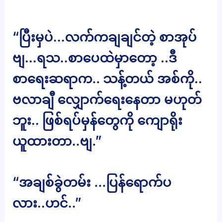
“ပြီးမှပဲ…လက်ကချချင်တဲ့ စာအုပ်
ဗျ…ရသ..စာပေထဲမှာတော့ ..ဒီ
စာရေးဆရာက.. သန့်တယ် အစ်ကို..
ဗလာချီ လျှောက်ရေးနေတာ မဟုတ်
ဘူး.. ဖြစ်ရပ်မှန်တွေကို ကျောရိုး
ယူထားတာ..ဗျ.”
“အချစ်ခွဲတမ်း …ပြန်ရောက်ပ
လား..ဟင်..”