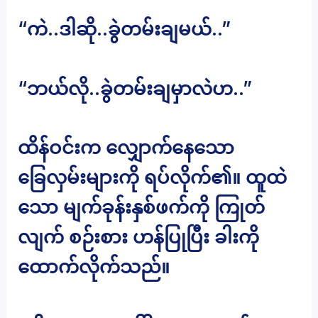
“ကဲ..ဒါဆို..ခွဲတမ်းချမယ်..”
“ဘယ်လို..ခွဲတမ်းချမှာလဲဟ..”
ထိန်ဝင်းက လျှောက်နေသော
ခြေလှမ်းများကို ရပ်လိုက်၏။ ထူထဲ
သော မျက်ခုန်းနှစ်ဖက်ကို ကြုတ်
လျက် စဉ်းစား ဟန်ပြုပြီး ခါးကို
ထောက်လိုက်သည်။