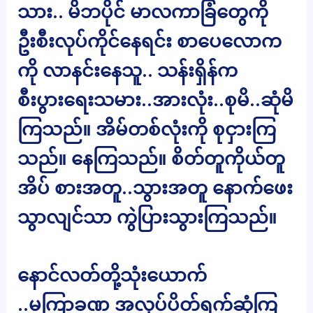
သား.. မိဘပိုင် မာလကာခြံတွေကို
ဦးစီးလုပ်ကိုင်နေရင်း စာပေလောက
ကို လာနင်းနေသူ.. သန်းရှိန်က
စီးပွားရေးသမား..အားလုံး..စုမိ..ဆုံမိ
ကြသည်။ အိမ်တစ်လုံးကို စုငှားကြ
သည်။ နေကြသည်။ စိတ်တူကိုယ်တူ
အိပ် စားအတူ..သွားအတူ နောက်ဖေး
သွာလျင်သာ ကွဲပြားသွားကြသည်။
နောင်လတ်တို့သုံးယောက်
..မကြာခဏ အလုပ်ပိတ်ရက်ဆုံကြ