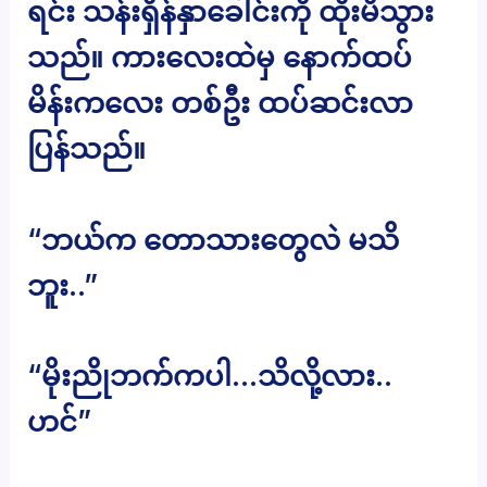
ရင်း သန်းရှိန်နှာခေါင်းကို ထိုးမိသွား
သည်။ ကားလေးထဲမှ နောက်ထပ်
မိန်းကလေး တစ်ဦး ထပ်ဆင်းလာ
ပြန်သည်။
“ဘယ်က တောသားတွေလဲ မသိ
ဘူး..”
“မိုးညိုဘက်ကပါ…သိလို့လား..
ဟင်”