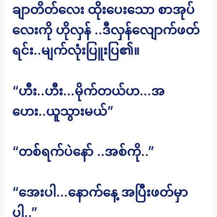
ချာတိတ်လေး ထိုးပေးသော စာအုပ်
လေးကို ဟိုလှန် ..ဒီလှန်လျောက်ဖတ်
ရင်း..မျက်လုံးပြူးပြ၏။
“ဟီး..ဟီး…မိုက်တယ်ဟ…အ
ဟေး..ယူသွားမယ်”
“တစ်ရက်ပဲနော် ..အစ်ကို..”
“အေးပါ…နောက်နေ့ အပြီးဖတ်မှာ
ပါ..”