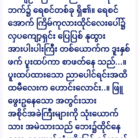
ဘက်၌ ရေစင်တစ်ခု ရှိ၏။ ရေစင်
အောက် ကြိမ်ကုလားထိုင်လေးပေါ်၌
လှပကျော့ရှင်း ပြေပြစ် နုထွား
အားပါးပါးကြီး တစ်ယောက်က ဒူးနှစ်
ဖက် ပူးထပ်ကာ စာဖတ်နေ သည်…။
ပူးထပ်ထားသော ညာပေါင်ရင်းအထိ
ထမီလေးက ဟောင်းလောင်း..။ ဖြူ
ဖွေးဥနေသော အတွင်းသား
အစိုင်အခဲကြီးများကို သုံးယောက်
သား အမဲသားသည် ဘေး၌ထိုင်နေ