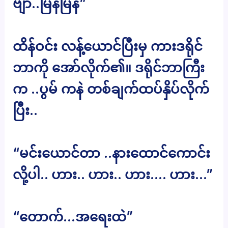
ဗျာ..မြန်မြန်”
ထိန်ဝင်း လန့်ယောင်ပြီးမှ ကားဒရိုင်
ဘာကို အော်လိုက်၏။ ဒရိုင်ဘာကြီး
က ..ပွမ် ကနဲ တစ်ချက်ထပ်နှိပ်လိုက်
ပြီး..
“မင်းယောင်တာ ..နားထောင်ကောင်း
လို့ပါ.. ဟား.. ဟား.. ဟား…. ဟား…”
“တောက်…အရေးထဲ”