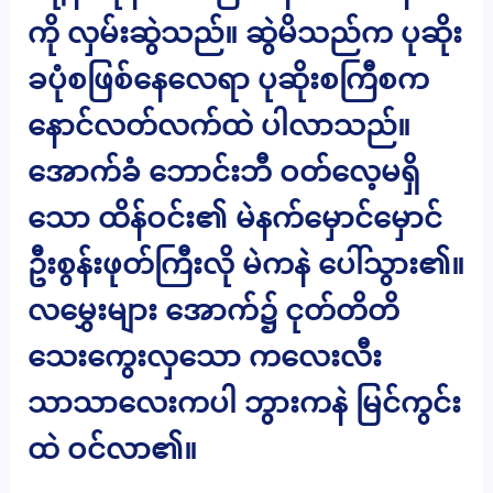
ကို လှမ်းဆွဲသည်။ ဆွဲမိသည်က ပုဆိုး
ခပုံစဖြစ်နေလေရာ ပုဆိုးစကြီစက
နောင်လတ်လက်ထဲ ပါလာသည်။
အောက်ခံ ဘောင်းဘီ ဝတ်လေ့မရှိ
သော ထိန်ဝင်း၏ မဲနက်မှောင်မှောင်
ဦးစွန်းဖုတ်ကြီးလို မဲကနဲ ပေါ်သွား၏။
လမွှေးများ အောက်၌ ငုတ်တိတိ
သေးကွေးလှသော ကလေးလီး
သာသာလေးကပါ ဘွားကနဲ မြင်ကွင်း
ထဲ ဝင်လာ၏။