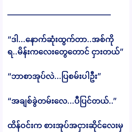
—————————————–
“ဒါ…နောက်ဆုံးထွက်တာ..အစ်ကို
ရ..မိန်းကလေးတွေတောင် ငှားတယ်”
“ဘာစာအုပ်လဲ…ပြစမ်းပါဦး”
“အချစ်ခွဲတမ်းလေ…ပီပြင်တယ်..”
ထိန်ဝင်းက စားအုပ်အငှားဆိုင်လေးမှ