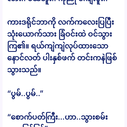
ကားဒရိုင်ဘာကို လက်ကလေးပြပြီး
သုံးယောက်သား ခြံဝင်းထဲ ဝင်သွား
ကြ၏။ ရယ်ကျဲကျဲလုပ်ထားသော
နောင်လတ် ပါးနှစ်ဖက် တင်းကနဲဖြစ်
သွားသည်။
“ပွမ်..ပွမ်..”
“စောက်ပတ်ကြီး…ဟာ..သွားစမ်း