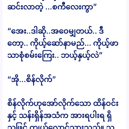
ဆင်းလာတဲ့ …စကီလေးကွာ”
“အေး..ဒါဆို..အဝေမျှတယ်.. ဒီ
တော့.. ကိုယ့်ဆော်နာမည်… ကိုယ့်ဖာ
သာစုံစမ်းကြေး.. ဘယ့်နှယ့်လဲ”
“အို…စိန်လိုက်”
စိန်လိုက်ဟုအော်လိုက်သော ထိန်ဝင်း
နှင့် သန်းရှိန်အသံက အားရပါးရ ရှိ
သဖြင့် ကျယ်လောင်သွားသည်။ သူ