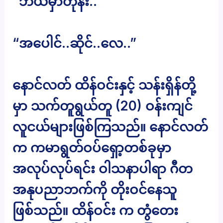
“ဘယ်မှာတုန်း..”
“အပေါင်..ဆိုင်..လေ..”
နောင်လတ် ထိန်ဝင်းနှင့် သန်းရှိန်တို့
မှာ သက်တူရွယ်တူ (20) ဝန်းကျင်
လူငယ်များဖြစ်ကြသည်။ နောင်လတ်
က ကမာရွတ်ဝပ်ရှော့တစ်ခုမှာ
အလုပ်လုပ်ရင်း ဝါသနာပါရာ ဂီတ
အနုပညာဘက်ကို တိုးဝင်နေသူ
ဖြစ်သည်။ ထိန်ဝင်း က တွံတေး