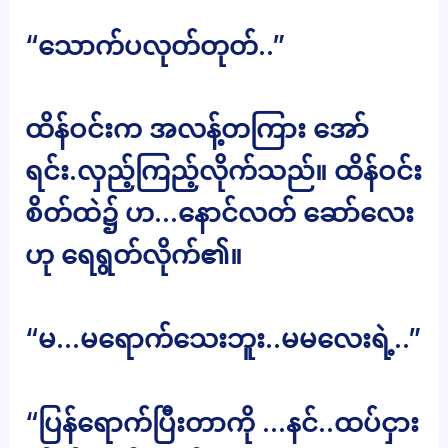
“သောက်ပလုတ်တုတ်..”
ထိန်ဝင်းက အလန့်တကြား အော်
ရင်း.လှည့်ကြည့်လိုက်သည်။ ထိန်ဝင်း
စိတ်ထဲ၌ ဟ…နောင်လတ် ဆော်လေး
ဟု ရေရွတ်လိုက်၏။
“မ…မရောက်သေးဘူး..မမလေးရဲ့..”
“ပြန်ရောက်ပြီးတာကို …နင်..ထပ်ငှား