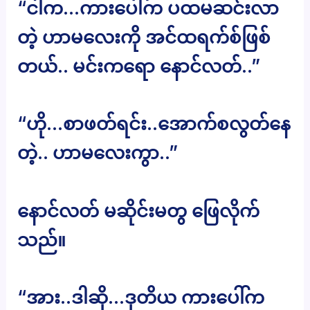
“ငါက…ကားပေါ်က ပထမဆင်းလာ
တဲ့ ဟာမလေးကို အင်ထရက်စ်ဖြစ်
တယ်.. မင်းကရော နောင်လတ်..”
“ဟို…စာဖတ်ရင်း..အောက်စလွတ်နေ
တဲ့.. ဟာမလေးကွာ..”
နောင်လတ် မဆိုင်းမတွ ဖြေလိုက်
သည်။
“အား..ဒါဆို…ဒုတိယ ကားပေါ်က