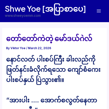
Skip
Shwe Yoe [အပြာစာပေ]
to
Mai
content
www.shweyoemm.com
Men
တော်တော်ကဲတဲ့ မော်ဒယ်ဂဲလ်
By
Viktor Yoe
/
March 22, 2026
နောင်လတ် ပါးစပ်ကြီး ခါးလည်ကို
ဖြတ်နင်းခံလိုက်ရသော ကျော်စံကေး
ပါးစပ်နှယ် ပြဲသွား၏။
“အားပါး …. အောက်စလွတ်နေတာ