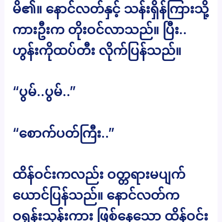
မိ၏။ နောင်လတ်နှင့် သန်းရှိန်ကြားသို့
ကားဦးက တိုးဝင်လာသည်။ ပြီး..
ဟွန်းကိုထပ်တီး လိုက်ပြန်သည်။
“ပွမ်..ပွမ်..”
“စောက်ပတ်ကြီး..”
ထိန်ဝင်းကလည်း ဝတ္တရားမပျက်
ယောင်ပြန်သည်။ နောင်လတ်က
ဝရုန်းသုန်းကား ဖြစ်နေသော ထိန်ဝင်း