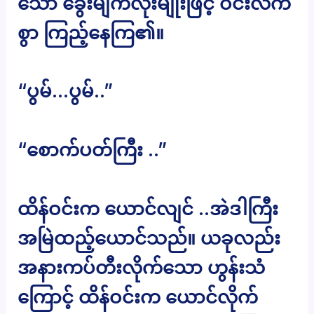
သော ခွေးမျက်လုံးမျိုးဖြင့် ဝင်းလက်
စွာ ကြည့်နေကြ၏။
“ပွမ်…ပွမ်..”
“စောက်ပတ်ကြီး ..”
ထိန်ဝင်းက ယောင်လျင် ..အဲဒါကြီး
အမြဲထည့်ယောင်သည်။ ယခုလည်း
အနားကပ်တီးလိုက်သော ဟွန်းသံ
ကြောင့် ထိန်ဝင်းက ယောင်လိုက်