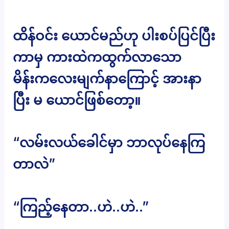
ထိန်ဝင်း ယောင်မည်ဟု ပါးစပ်ပြင်ပြီး
ကာမှ ကားထဲကထွက်လာသော
မိန်းကလေးမျက်နာကြောင့် အားနာ
ပြီး မ ယောင်ဖြစ်တော့။
“လမ်းလယ်ခေါင်မှာ ဘာလုပ်နေကြ
တာလဲ”
“ကြည့်နေတာ..ဟဲ..ဟဲ..”