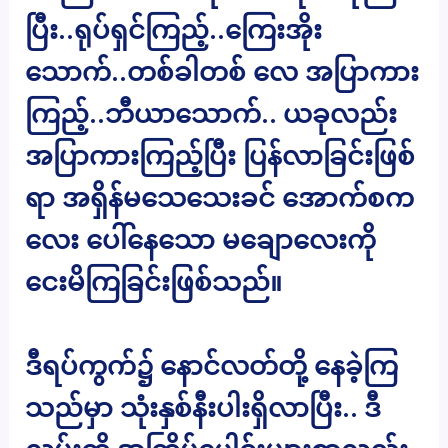
ပြီး..ရုပ်ရှင်ကြည့်..ကြေးအိုး
သောက်..တစ်ခါတစ် လေ အပြာကား
ကြည့်..ဘီယာသောက်.. ယခုလည်း
အပြာကားကြည့်ပြီး ပြန်လာခြင်းဖြစ်
ရာ အရှိန်မသေသေးခင် အောက်စက
လေး ပေါ်နေသော မချောလေးကို
ငေးမိကြခြင်းဖြစ်သည်။
ဒီရပ်ကွက်၌ နောင်လတ်တို့ နေခဲ့ကြ
သည်မှာ သုံးနှစ်နီးပါးရှိလာပြီး.. ဒီ