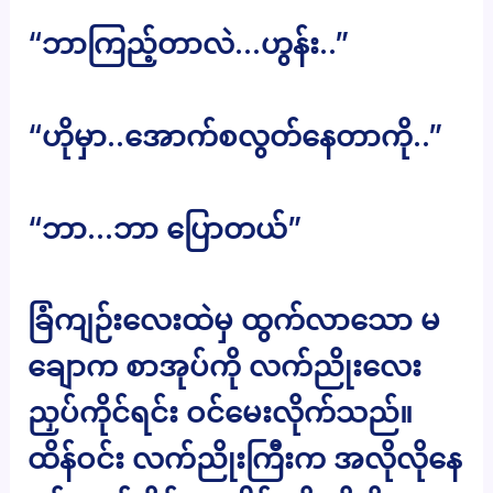
“ဘာကြည့်တာလဲ…ဟွန်း..”
“ဟိုမှာ..အောက်စလွတ်နေတာကို..”
“ဘာ…ဘာ ပြောတယ်”
ခြံကျဉ်းလေးထဲမှ ထွက်လာသော မ
ချောက စာအုပ်ကို လက်ညိုးလေး
ညှပ်ကိုင်ရင်း ဝင်မေးလိုက်သည်။
ထိန်ဝင်း လက်ညိုးကြီးက အလိုလိုနေ