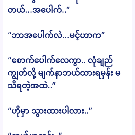
တယ်…အပေါက်..”
“ဘာအပေါက်လဲ…မင့်ဟာက”
“စောက်ပေါက်လေကွာ.. လုံချည်
ကျွတ်လို့ မျက်နာဘယ်ထားရမှန်း မ
သိရတဲ့အထဲ..”
“ဟိုမှာ သွားထားပါလား..”