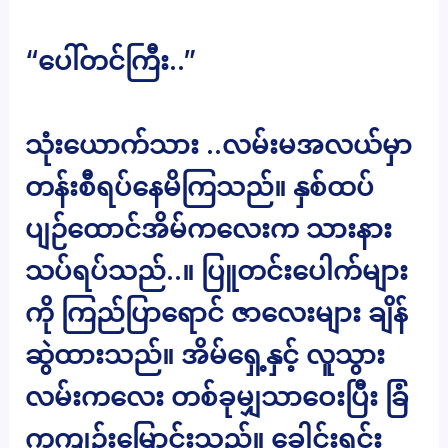
“ပေါ်တင်ကြီး..”
သုံးယောက်သား ..လမ်းမအလယ်မှာ
တန်းစီရပ်နေမိကြသည်။ နှစ်ထပ်
ပျဉ်ထောင်အိမ်ကလေးက သားနား
သပ်ရပ်သည်..။ ပြူတင်းပေါက်များ
ကို ကြည်ပြာရောင် ဇာလေးများ ချိန်
ဆွဲထားသည်။ အိမ်ရှေ့နှင့် လူသွား
လမ်းကလေး တစ်ခုမျှသာဝေးပြီး ခြံ
ကကျဉ်းမြောင်းသည်။ ခေါင်းရင်း