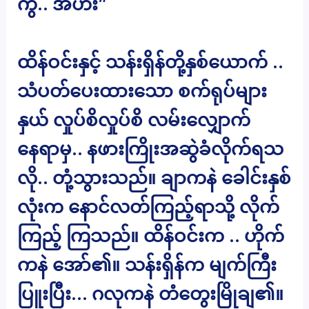
ကွ.. အဟီး”
ထိန်ဝင်းနှင့် သန်းရှိန်တို့နှစ်ယောက် ..
သံပတ်ပေးထားသော စက်ရုပ်များ
နှယ် လှုပ်စိလှုပ်စိ လမ်းလျှောက်
နေရာမှ.. နဖားကြိုးအဆွဲခံလိုက်ရသ
လို.. တုံ့သွားသည်။ ချာကနဲ ခေါင်းနှစ်
လုံးက နောင်လတ်ကြည့်ရာသို့ လိုက်
ကြည့် ကြသည်။ ထိန်ဝင်းက .. ဟိုက်
ကနဲ အော်၏။ သန်းရှိန်က မျက်ကြီး
ပြူးပြီး… ဂလုကနဲ တံတွေးမြိုချ၏။