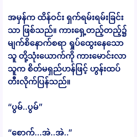
အမှန်က ထိန်ဝင်း ရှက်ရမ်းရမ်းခြင်း
သာ ဖြစ်သည်။ ကားရှေ့တည့်တည့်၌
မျက်စိနောက်စရာ ရှုပ်ထွေးနေသော
သူ တို့သုံးယောက်ကို ကားမောင်းလာ
သူက စိတ်မရှည်ဟန်ဖြင့် ဟွန်းထပ်
တီးလိုက်ပြန်သည်။
“ပွမ်..ပွမ်”
“စောက်…အဲ..အဲ..”