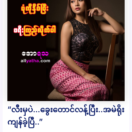
“လီးမှပဲ…ခွေးတောင်လန့်ပြီး..အမဲရိုး
ကျန်ခဲ့ပြီ..”