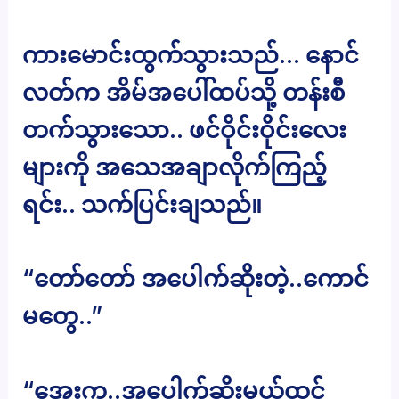
ကားမောင်းထွက်သွားသည်… နောင်
လတ်က အိမ်အပေါ်ထပ်သို့ တန်းစီ
တက်သွားသော.. ဖင်ဝိုင်းဝိုင်းလေး
များကို အသေအချာလိုက်ကြည့်
ရင်း.. သက်ပြင်းချသည်။
“တော်တော် အပေါက်ဆိုးတဲ့..ကောင်
မတွေ..”
“အေးကွ..အပေါက်ဆိုးမယ်ထင်