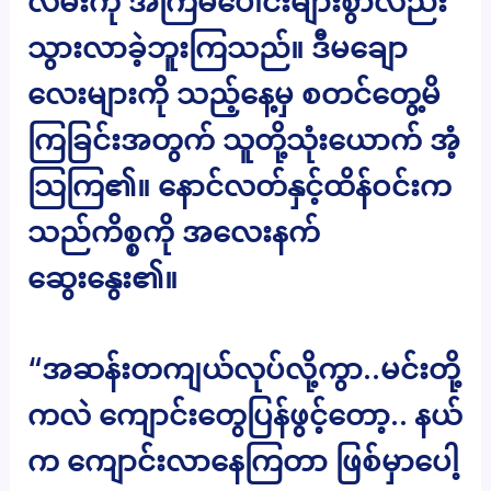
လမ်းကို အကြိမ်ပေါင်းများစွာလည်း
သွားလာခဲ့ဘူးကြသည်။ ဒီမချော
လေးများကို သည့်နေ့မှ စတင်တွေ့မိ
ကြခြင်းအတွက် သူတို့သုံးယောက် အံ့
သြကြ၏။ နောင်လတ်နှင့်ထိန်ဝင်းက
သည်ကိစ္စကို အလေးနက်
ဆွေးနွေး၏။
“အဆန်းတကျယ်လုပ်လို့ကွာ..မင်းတို့
ကလဲ ကျောင်းတွေပြန်ဖွင့်တော့.. နယ်
က ကျောင်းလာနေကြတာ ဖြစ်မှာပေါ့