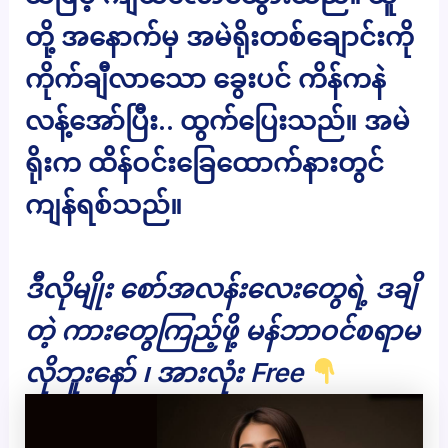
တို့ အနောက်မှ အမဲရိုးတစ်ချောင်းကို
ကိုက်ချီလာသော ခွေးပင် ကိန်ကနဲ
လန့်အော်ပြီး.. ထွက်ပြေးသည်။ အမဲ
ရိုးက ထိန်ဝင်းခြေထောက်နားတွင်
ကျန်ရစ်သည်။
ဒီလိုမျိုး စော်အလန်းလေးတွေရဲ့ ဒချိ
တဲ့ ကားတွေကြည့်ဖို့ မန်ဘာဝင်စရာမ
လိုဘူးနော် ၊ အားလုံး Free