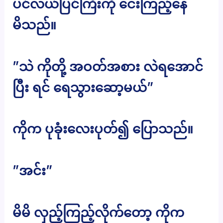
ပင်လယ်ပြင်ကြီးကို ငေးကြည့်နေ
မိသည်။
”သဲ ကိုတို့ အဝတ်အစား လဲရအောင်
ပြီး ရင် ရေသွားဆော့မယ်”
ကိုက ပုခုံးလေးပုတ်၍ ပြောသည်။
”အင်း”
မိမိ လှည့်ကြည့်လိုက်တော့ ကိုက