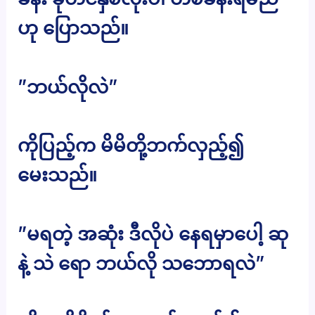
ဟု ပြောသည်။
”ဘယ်လိုလဲ”
ကိုပြည့်က မိမိတို့ဘက်လှည့်၍
မေးသည်။
”မရတဲ့ အဆုံး ဒီလိုပဲ နေရမှာပေါ့ ဆု
နဲ့ သဲ ရော ဘယ်လို သဘောရလဲ”