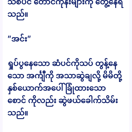
သစ်ပင် တောင်ကုန်းများကို တွေ့နေရ
သည်။
”အင်း”
ရှုပ်ပွနေသော ဆံပင်ကိုသပ် တွန့်နေ
သော အင်္ကျီကို အသာဆွဲချလို့ မိမိတို့
နှစ်ယောက်အပေါ် ခြုံထားသော
စောင် ကိုလည်း ဆွဲဖယ်ခေါက်သိမ်း
သည်။