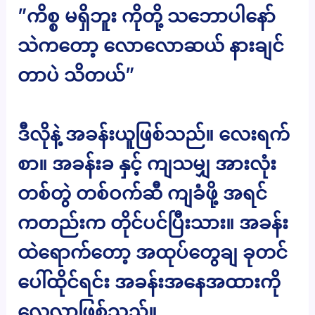
”ကိစ္စ မရှိဘူး ကိုတို့ သဘောပါနော်
သဲကတော့ လောလောဆယ် နားချင်
တာပဲ သိတယ်”
ဒီလိုနဲ့ အခန်းယူဖြစ်သည်။ လေးရက်
စာ။ အခန်းခ နှင့် ကျသမျှ အားလုံး
တစ်တွဲ တစ်ဝက်ဆီ ကျခံဖို့ အရင်
ကတည်းက တိုင်ပင်ပြီးသား။ အခန်း
ထဲရောက်တော့ အထုပ်တွေချ ခုတင်
ပေါ်ထိုင်ရင်း အခန်းအနေအထားကို
လေ့လာဖြစ်သည်။