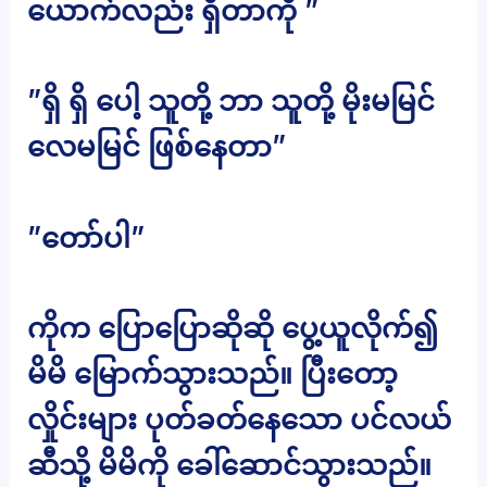
ယောက်လည်း ရှိတာကို ”
”ရှိ ရှိ ပေါ့ သူတို့ ဘာ သူတို့ မိုးမမြင်
လေမမြင် ဖြစ်နေတာ”
”တော်ပါ”
ကိုက ပြောပြောဆိုဆို ပွေ့ယူလိုက်၍
မိမိ မြောက်သွားသည်။ ပြီးတော့
လှိုင်းများ ပုတ်ခတ်နေသော ပင်လယ်
ဆီသို့ မိမိကို ခေါ်ဆောင်သွားသည်။