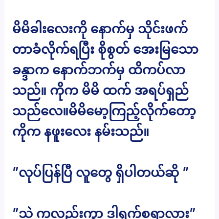
မိမိခါးလေးကို နောက်မှ သိုင်းဖက်
တာခံလိုက်ရပြီး စိုစွတ် အေးမြသော
ခန္ဒာက နောက်ဘက်မှ ထိကပ်လာ
သည်။ ကိုက မိမိ ထက် အရပ်ရှည်
သည်လေ။မိမိမော့ကြည့်လိုက်တော့
ကိုက နဖူးလေး နမ်းသည်။
”လုပ်ပြန်ပြီ လူတွေ ရှိပါတယ်ဆို ”
”သဲ ကလည်းကွာ ဒါရှက်စရာလား”