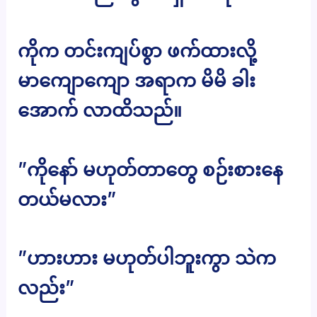
ကိုက တင်းကျပ်စွာ ဖက်ထားလို့
မာကျောကျော အရာက မိမိ ခါး
အောက် လာထိသည်။
”ကိုနော် မဟုတ်တာတွေ စဉ်းစားနေ
တယ်မလား”
”ဟားဟား မဟုတ်ပါဘူးကွာ သဲက
လည်း”