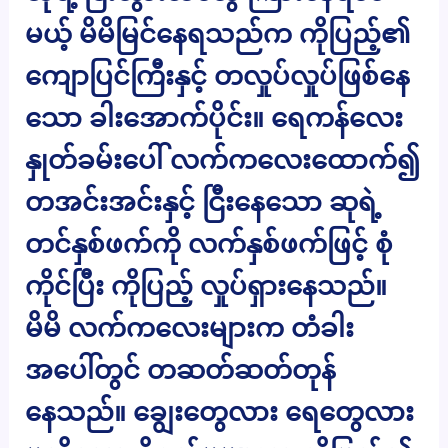
မယ့် မိမိမြင်နေရသည်က ကိုပြည့်၏
ကျောပြင်ကြီးနှင့် တလှုပ်လှုပ်ဖြစ်နေ
သော ခါးအောက်ပိုင်း။ ရေကန်လေး
နှုတ်ခမ်းပေါ် လက်ကလေးထောက်၍
တအင်းအင်းနှင့် ငြီးနေသော ဆုရဲ့
တင်နှစ်ဖက်ကို လက်နှစ်ဖက်ဖြင့် စုံ
ကိုင်ပြီး ကိုပြည့် လှုပ်ရှားနေသည်။
မိမိ လက်ကလေးများက တံခါး
အပေါ်တွင် တဆတ်ဆတ်တုန်
နေသည်။ ချွေးတွေလား ရေတွေလား