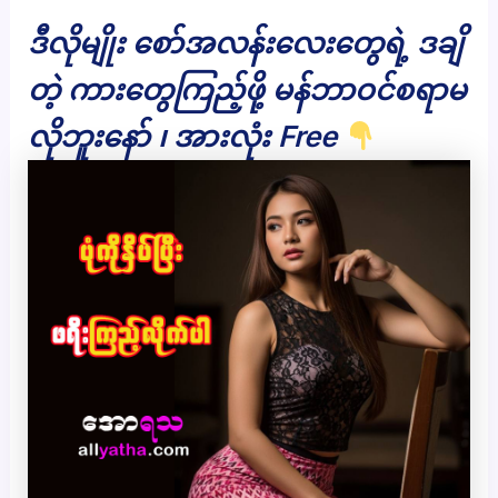
ဒီလိုမျိုး စော်အလန်းလေးတွေရဲ့ ဒချိ
တဲ့ ကားတွေကြည့်ဖို့ မန်ဘာဝင်စရာမ
လိုဘူးနော် ၊ အားလုံး Free