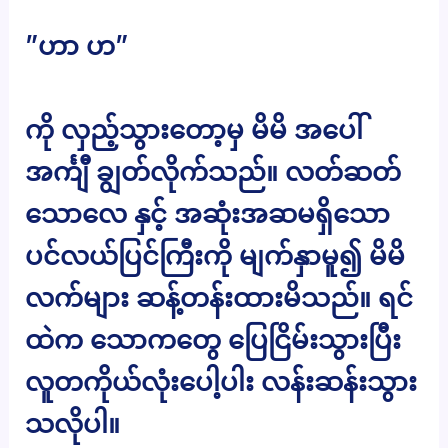
”ဟာ ဟ”
ကို လှည့်သွားတော့မှ မိမိ အပေါ်
အင်္ကျီ ချွတ်လိုက်သည်။ လတ်ဆတ်
သောလေ နှင့် အဆုံးအဆမရှိသော
ပင်လယ်ပြင်ကြီးကို မျက်နှာမူ၍ မိမိ
လက်များ ဆန့်တန်းထားမိသည်။ ရင်
ထဲက သောကတွေ ပြေငြိမ်းသွားပြီး
လူတကိုယ်လုံးပေါ့ပါး လန်းဆန်းသွား
သလိုပါ။