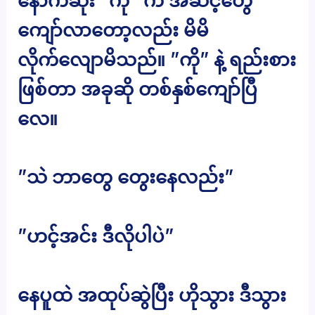
နောက်ဆုံး ”ကို” က အဆင့်တွေ
ကျော်လာတော့လည်း မိမိ
လိုက်လျောမိသည်။ ”ကို” နဲ့ ရည်းစား
ဖြစ်တာ အခုဆို တစ်နှစ်ကျော်ပြီ
လေ။
”သဲ ဘာတွေ တွေးနေလည်း”
”ဟင့်အင်း ဒီလိုပါပဲ”
နေပူထဲ အထုပ်ဆွဲပြီး ဟိုသွား ဒီသွား