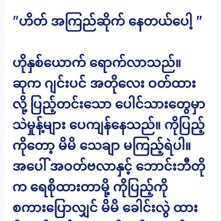
”ဟိတ် အကြည်ဆိုက် နေတယ်ပေါ့ ”
ဟိုနှစ်ယောက် ရောက်လာသည်။
ဆုက ဂျင်းပင် အတိုလေး ဝတ်ထား
လို့ ပြည့်တင်းသော ပေါင်သားတွေမှာ
သဲမှုန့်များ ပေကျန်နေသည်။ ကိုပြည့်
ကိုတော့ မိမိ သေချာ မကြည့်ရဲပါ။
အပေါ် အဝတ်ဗလာနှင့် ဘောင်းဘီတို
က ရေစိုထားတာမို့ ကိုပြည့်ကို
စကားပြောလျှင် မိမိ ခေါင်းလွဲ ထား