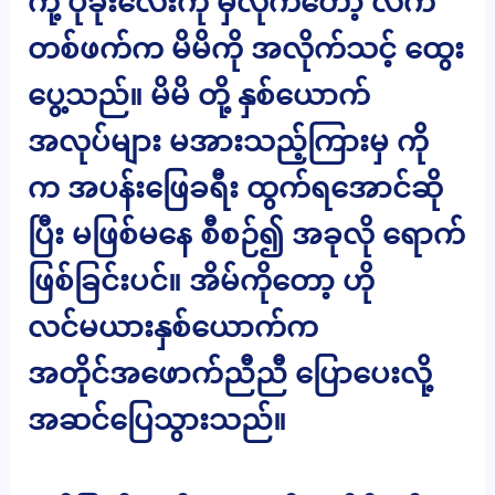
ကို့ ပုခုံးလေးကို မှီလိုက်တော့ လက်
တစ်ဖက်က မိမိကို အလိုက်သင့် ထွေး
ပွေ့သည်။ မိမိ တို့ နှစ်ယောက်
အလုပ်များ မအားသည့်ကြားမှ ကို
က အပန်းဖြေခရီး ထွက်ရအောင်ဆို
ပြီး မဖြစ်မနေ စီစဉ်၍ အခုလို ရောက်
ဖြစ်ခြင်းပင်။ အိမ်ကိုတော့ ဟို
လင်မယားနှစ်ယောက်က
အတိုင်အဖောက်ညီညီ ပြောပေးလို့
အဆင်ပြေသွားသည်။