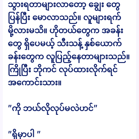
သွားရတာများလာတော့ ချွေး တွေ
ပြန်ပြီး မောလာသည်။ လူများရက်
မို့လားမသိ။ ဟိုတယ်တွေက အခန်း
တွေ ရှိပေမယ့် သီးသန့် နှစ်ယောက်
ခန်းတွေက လူပြည့်နေတာများသည်။
ကြိုပြီး ဘိုကင် လုပ်ထားလိုက်ရင်
အကောင်းသား။
”ကို ဘယ်လိုလုပ်မလဲဟင်”
”ရှိမှာပါ ”