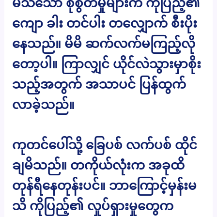
မသိသော စိုစွတ်မှုများက ကိုပြည့်၏
ကျော ခါး တင်ပါး တလျှောက် စီးပိုး
နေသည်။ မိမိ ဆက်လက်မကြည့်လို
တော့ပါ။ ကြာလျှင် ယိုင်လဲသွားမှာစိုး
သည့်အတွက် အသာပင် ပြန်ထွက်
လာခဲ့သည်။
ကုတင်ပေါ်သို့ ခြေပစ် လက်ပစ် ထိုင်
ချမိသည်။ တကိုယ်လုံးက အခုထိ
တုန်ရီနေတုန်းပင်။ ဘာကြောင့်မှန်းမ
သိ ကိုပြည့်၏ လှုပ်ရှားမှုတွေက