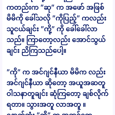
ကတည်းက ”ဆု” က အဖော် အဖြစ်
မိမိကို ခေါ်သလို ”ကိုပြည့်” ကလည်း
သူငယ်ချင်း ”ကို့” ကို ခေါ်ခေါ်လာ
သည်။ ကြာတော့လည်း အောင်သွယ်
ချင်း ညိကြသည်ပေါ့။
”ကို” က အင်ဂျင်နီယာ မိမိက လည်း
အင်ဂျင်နီယာ ဆိုတော့ အယူအဆတူ
ဝါသနာတူချင်း ဆုံကြတော့ ချစ်လိုက်
ရတာ။ သွားအတူ လာအတူ ။