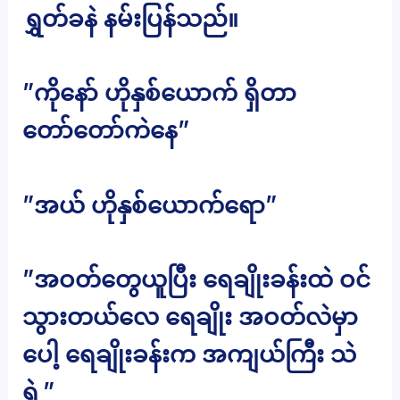
ရွှတ်ခနဲ နမ်းပြန်သည်။
”ကိုနော် ဟိုနှစ်ယောက် ရှိတာ
တော်တော်ကဲနေ”
”အယ် ဟိုနှစ်ယောက်ရော”
”အဝတ်တွေယူပြီး ရေချိုးခန်းထဲ ဝင်
သွားတယ်လေ ရေချိုး အဝတ်လဲမှာ
ပေါ့ ရေချိုးခန်းက အကျယ်ကြီး သဲ
ရဲ့”