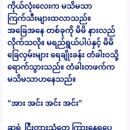
ကိုယ်လုံးလေးက မသိမသာ
ကြက်သီးများထလာသည်။
အခြေအနေ တစ်ခုကို မိမိ နားလည်
လိုက်သလို။ မရည်ရွယ်ပါပဲနှင့် မိမိ
ခြေလှမ်းများ ရေချိုးခန်း တံခါးဝသို့
ရောက်သွားသည်။ တံခါးတဖက်က
မသိမသာဟနေသည်။
”အား အင်း အင်း အင်း”
ဆုရဲ့ ငြီးတွားသံတွေ ကြားနေရပေ