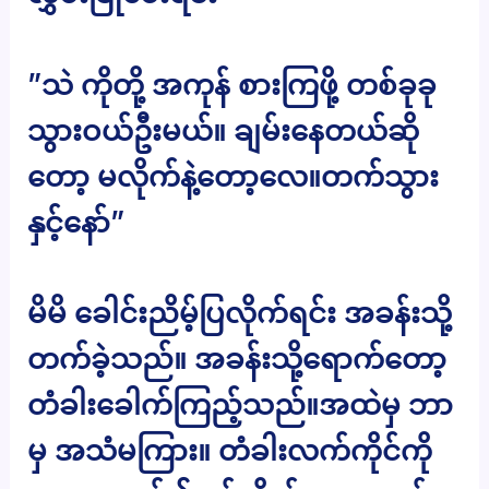
”သဲ ကိုတို့ အကုန် စားကြဖို့ တစ်ခုခု
သွားဝယ်ဦးမယ်။ ချမ်းနေတယ်ဆို
တော့ မလိုက်နဲ့တော့လေ။တက်သွား
နှင့်နော်”
မိမိ ခေါင်းညိမ့်ပြလိုက်ရင်း အခန်းသို့
တက်ခဲ့သည်။ အခန်းသို့ရောက်တော့
တံခါးခေါက်ကြည့်သည်။အထဲမှ ဘာ
မှ အသံမကြား။ တံခါးလက်ကိုင်ကို