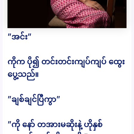
”အင်း”
ကိုက ပို၍ တင်းတင်းကျပ်ကျပ် ထွေး
ပွေ့သည်။
”ချစ်ချင်ပြီကွာ”
”ကို နော် တအားမဆိုးနဲ့ ဟိုနှစ်