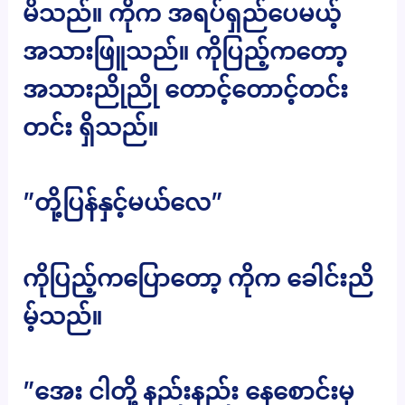
မိသည်။ ကိုက အရပ်ရှည်ပေမယ့်
အသားဖြူသည်။ ကိုပြည့်ကတော့
အသားညိုညို တောင့်တောင့်တင်း
တင်း ရှိသည်။
”တို့ပြန်နှင့်မယ်လေ”
ကိုပြည့်ကပြောတော့ ကိုက ခေါင်းညိ
မ့်သည်။
”အေး ငါတို့ နည်းနည်း နေစောင်းမှ