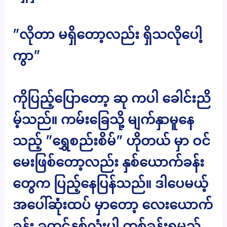
”လိုတာ မရှိတော့လည်း ရှိသလိုပေါ့
ကွာ”
ကိုပြည့်ပြောတော့ ဆု ကပါ ခေါင်းညိ
မ့်သည်။ ကမ်းခြေသို့ မျက်နှာမူနေ
သည့် ”ရွှေစည်းစိမ်” ဟိုတယ် မှာ ဝင်
မေးဖြစ်တော့လည်း နှစ်ယောက်ခန်း
တွေက ပြည့်နေပြန်သည်။ ဒါပေမယ့်
အပေါ်ဆုံးထပ် မှာတော့ လေးယောက်
ခန်း ခုတင်နှစ်လုံးပါ တစ်ခန်းရမည်