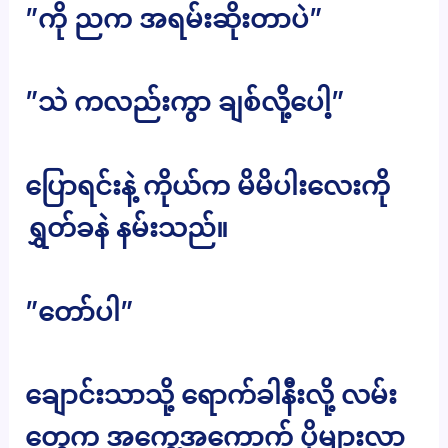
”ကို ညက အရမ်းဆိုးတာပဲ”
”သဲ ကလည်းကွာ ချစ်လို့ပေါ့”
ပြောရင်းနဲ့ ကိုယ်က မိမိပါးလေးကို
ရွှတ်ခနဲ နမ်းသည်။
”တော်ပါ”
ချောင်းသာသို့ ရောက်ခါနီးလို့ လမ်း
တွေက အကွေ့အကောက် ပိုများလာ