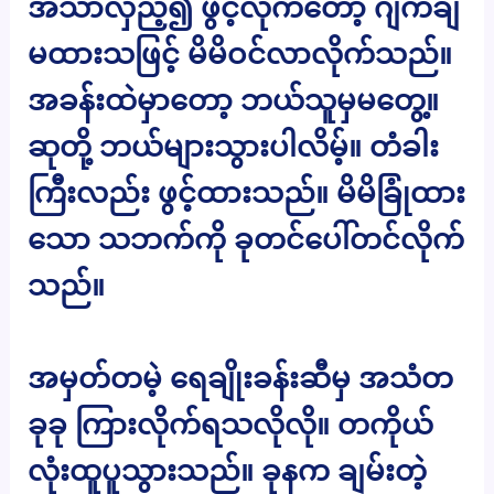
အသာလှည့်၍ ဖွင့်လိုက်တော့ ဂျက်ချ
မထားသဖြင့် မိမိဝင်လာလိုက်သည်။
အခန်းထဲမှာတော့ ဘယ်သူမှမတွေ့။
ဆုတို့ ဘယ်များသွားပါလိမ့်။ တံခါး
ကြီးလည်း ဖွင့်ထားသည်။ မိမိခြုံထား
သော သဘက်ကို ခုတင်ပေါ်တင်လိုက်
သည်။
အမှတ်တမဲ့ ရေချိုးခန်းဆီမှ အသံတ
ခုခု ကြားလိုက်ရသလိုလို။ တကိုယ်
လုံးထူပူသွားသည်။ ခုနက ချမ်းတဲ့