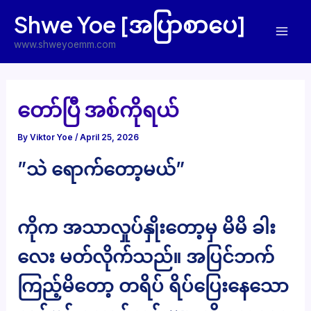
Skip
Shwe Yoe [အပြာစာပေ]
to
Mai
content
www.shweyoemm.com
Men
တော်ပြီ အစ်ကိုရယ်
By
Viktor Yoe
/
April 25, 2026
”သဲ ရောက်တော့မယ်”
ကိုက အသာလှုပ်နှိုးတော့မှ မိမိ ခါး
လေး မတ်လိုက်သည်။ အပြင်ဘက်
ကြည့်မိတော့ တရိပ် ရိပ်ပြေးနေသော