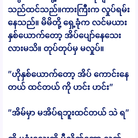
သည်ထင်သည်။ကားကြီးက လှုပ်ရမ်း
နေသည်။ မိမိတို့ ရှေ့ခုံက လင်မယား
နှစ်ယောက်တော့ အိပ်ပျော်နေသေး
လားမသိ။ တုပ်တုပ်မှ မလှုပ်။
”ဟိုနှစ်ယောက်တော့ အိပ် ကောင်းနေ
တယ် ထင်တယ် ကို ဟင်း ဟင်း”
”အိမ်မှာ မအိပ်ရဘူးထင်တယ် သဲ ရ”