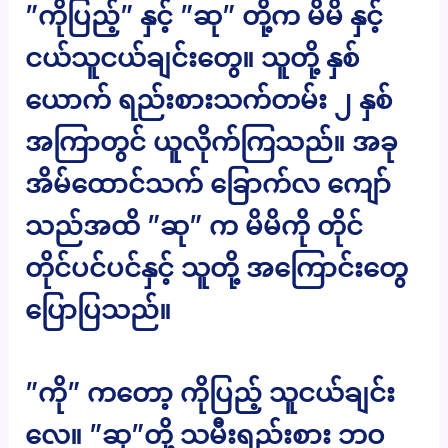
”ကိုပြည့်” နှင့် ”ဆု” တို့က မိမိ နှင့်
ငယ်သူငယ်ချင်းတွေ။ သူတို့ နှစ်
ယောက် ရည်းစားသက်တမ်း ၂ နှစ်
အကြာတွင် ယူလိုက်ကြသည်။ အခု
အိမ်ထောင်သက် ခြောက်လ ကျော်
သည်အထိ ”ဆု” က မိမိကို တိုင်
တိုင်ပင်ပင်နှင့် သူတို့ အကြောင်းတွေ
ပြောပြသည်။
”ကို” ကတော့ ကိုပြည့် သူငယ်ချင်း
လေ။ ”ဆု”တို့ သမီးရည်းစား ဘဝ