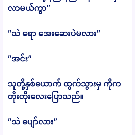
လာမယ်ကွာ”
”သဲ ရော အေးဆေးပဲမလား”
”အင်း”
သူတို့နှစ်ယောက် ထွက်သွားမှ ကိုက
တိုးတိုးလေးပြောသည်။
”သဲ ပျော်လား”