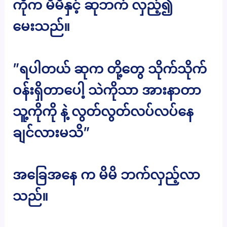
ကိုက မိမိနှင့် ဆုဘက် လှည့်၍
မေးသည်။
”ရပါတယ် ဆုက တို့တွေ သိုက်သိုက်
ဝန်းရှိတာပေါ့ သဲကိုသာ အားနာတာ
သူ့ကိုကို နဲ့ လွတ်လွတ်လပ်လပ်နေ
ချင်လားမသိ”
အခြေအနေ က မိမိ ဘက်လှည့်လာ
သည်။