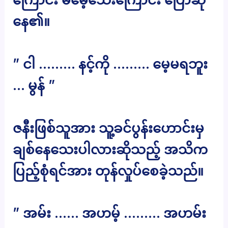
နေ၏။
” ငါ ……… နင့်ကို ……… မေ့မရဘူး
… မွန် ”
ဇနီးဖြစ်သူအား သူ့ခင်ပွန်းဟောင်းမှ
ချစ်နေသေးပါလားဆိုသည့် အသိက
ပြည့်စုံရင်အား တုန်လှုပ်စေခဲ့သည်။
” အမ်း …… အဟမ့် ……… အဟမ်း