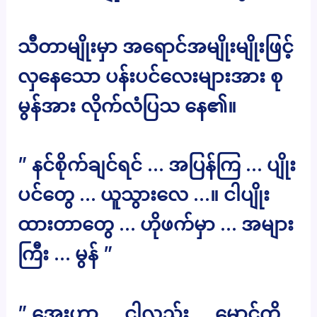
သီတာမျိုးမှာ အရောင်အမျိုးမျိုးဖြင့်
လှနေသော ပန်းပင်လေးများအား စု
မွန်အား လိုက်လံပြသ နေ၏။
” နင်စိုက်ချင်ရင် … အပြန်ကြ … ပျိုး
ပင်တွေ … ယူသွားလေ …။ ငါပျိုး
ထားတာတွေ … ဟိုဖက်မှာ … အများ
ကြီး … မွန် ”
” အေးဟာ … ငါလည်း … မောင့်ကို