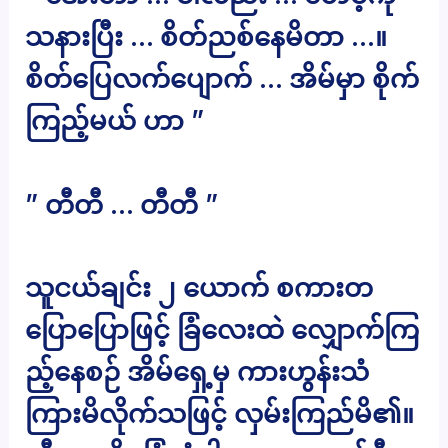
သနားပြီး … စိတ်ညစ်နေမိတာ …။
စိတ်ပြေလက်ပျောက် … အိမ်မှာ စိုက်
ကြည့်မယ် ဟာ ”
” တီတီ … တီတီ ”
သူငယ်ချင်း ၂ ယောက် စကားတ
ပြောပြောဖြင့် ခြံလေးထဲ လျှောက်ကြ
ည့်နေစဉ် အိမ်ရှေ့မှ ကားဟွန်းသံ
ကြားမိလိုက်သဖြင့် လှမ်းကြည်မိ၏။