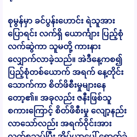
စုမွန်မှာ ခင်ပွန်းဟောင်း ရဲသူအား
ပြောရင်း လက်ရှိ ယောင်္ကျား ပြည့်စုံ
လက်ဆွဲကာ သူမတို့ ကားနား
လျှောက်လာခဲ့သည်။ အဲဒီနေ့ကစ၍
ပြည့်စုံတစ်ယောက် အရက် နေ့တိုင်း
သောက်ကာ စိတ်ဖိစီးမှုများနေ
တော့၏။ အခုလည်း ဇနီးဖြစ်သူ
စကားကြောင့် စိတ်ဖိစီးမှု လျော့နည်း
လာသော်လည်း အရက်ဝိုင်းအား
လက်စသပ်ပြီး အိပ်ယာပေါ် ရောက်ခဲ့