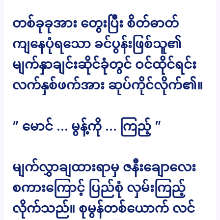
တစ်ခုခုအား တွေးပြီး စိတ်ဓာတ်
ကျနေပုံရသော ခင်ပွန်းဖြစ်သူ၏
မျက်နှာချင်းဆိုင်ခုံတွင် ဝင်ထိုင်ရင်း
လက်နှစ်ဖက်အား ဆုပ်ကိုင်လိုက်၏။
” မောင် … မွန့်ကို … ကြည့် ”
မျက်လွှာချထားရာမှ ဇနီးချောလေး
စကားကြောင့် ပြည်စုံ လှမ်းကြည့်
လိုက်သည်။ စုမွန်တစ်ယောက် လင်