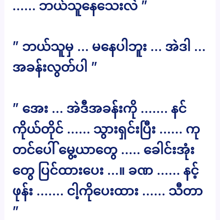
…… ဘယ်သူနေသေးလဲ ”
” ဘယ်သူမှ … မနေပါဘူး … အဲဒါ …
အခန်းလွတ်ပါ ”
” အေး … အဲဒီအခန်းကို ……. နင်
ကိုယ်တိုင် …… သွားရှင်းပြီး …… ကု
တင်ပေါ် မွေ့ယာတွေ ….. ခေါင်းအုံး
တွေ ပြင်ထားပေး …။ ခဏ …… နင့်
ဖုန်း ……. ငါ့ကိုပေးထား …… သီတာ
”