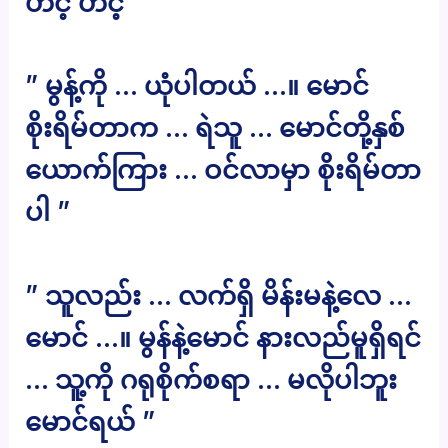
ဟင့် ဟင့် ”
” မွန့်ကို … ယုံပါတယ် …။ မောင်
စိုးရိမ်တာက … ရဲသူ … မောင်တို့နှစ်
ယောက်ကြား … ဝင်လာမှာ စိုးရိမ်တာ
ပါ ”
” သူလည်း … လက်ရှိ မိန်းမနဲ့လေ …
မောင် …။ မွန်နဲ့မောင် နားလည်မူရှိရင်
… သူ့ကို ဂရုစိုက်စရာ … မလိုပါဘူး
မောင်ရယ် ”