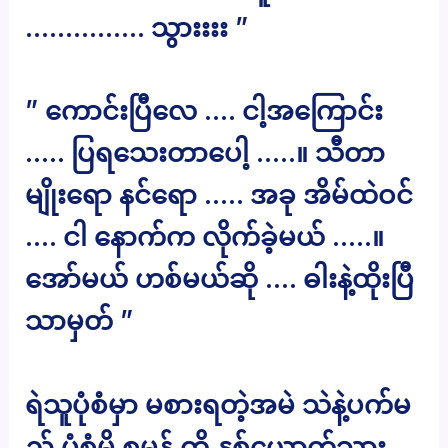
…………… သွားးးး ”
” ကောင်းပြီလေ …. ငါ့အကြောင်း
….. ပြရသေးတာပေါ့ …..။ သီတာ
မျိုးရော နင်ရော ….. အခု အိမ်ထဲဝင်
…. ငါ နောက်က လိုက်ခဲ့မယ် …..။
အော်မယ် ဟစ်မယ်ဆို …. ဓါးနဲ့ထိုးပြီ
သာမှတ် ”
ရဲသူပုံစံမှာ မစားရတဲ့အမဲ သဲနဲ့ပက်မ
ည့် ပုံစံမို့ စုမွန် တို့ နှစ်ယောက်သား