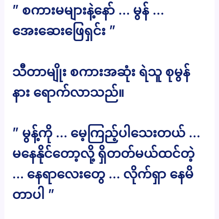
” စကားမများနဲ့နော် … မွန် …
အေးဆေးဖြေရှင်း ”
သီတာမျိုး စကားအဆုံး ရဲသူ စုမွန်
နား ရောက်လာသည်။
” မွန့်ကို … မေ့ကြည့်ပါသေးတယ် …
မနေနိုင်တော့လို့ ရှိတတ်မယ်ထင်တဲ့
… နေရာလေးတွေ … လိုက်ရှာ နေမိ
တာပါ ”