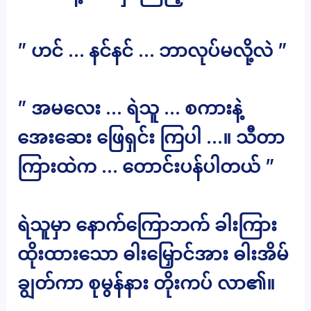
” ဟင် … နင်နင် … ဘာလုပ်မလို့လဲ ”
” အမလေး … ရဲသူ … စကားနဲ့
အေးဆေး ဖြေရှင်း ကြပါ …။ သီတာ
ကြားထဲက … တောင်းပန်ပါတယ် ”
ရဲသူမှာ နောက်ကြောဘက် ခါးကြား
ထိုးထားသော ဓါးမြှောင်အား ဓါးအိမ်
ချွတ်ကာ စုမွန်နား တိုးကပ် လာ၏။