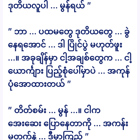
ဒုတိယလူပါ … မွန်ရယ် ”
” ဘာ … ပထမတွေ ဒုတိယတွေ … ခွဲ
နေရအောင် … ဒါ ပြိုင်ပွဲ မဟုတ်ဖူး
…။ အခုချိန်မှာ ငါ့အချစ်တွေက … ငါ့
ယောင်္ကျား ပြည့်စုံပေါ်မှာပဲ … အကုန်
ပုံအောထားတယ် ”
” တိတ်စမ်း … မွန် …။ ငါက
အေးဆေး ပြောနေတာကို … အကန်း
မတက်နဲ့ … ဒီမှာကြည့် ”