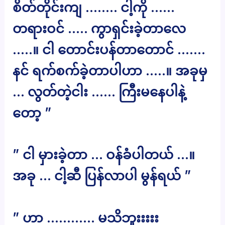
စိတ်တိုင်းကျ …….. ငါ့ကို ……
တရားဝင် ….. ကွာရှင်းခဲ့တာလေ
…..။ ငါ တောင်းပန်တာတောင် …….
နင် ရက်စက်ခဲ့တာပါဟာ …..။ အခုမှ
… လွတ်တဲ့ငါး …… ကြီးမနေပါနဲ့
တော့ ”
” ငါ မှားခဲ့တာ … ဝန်ခံပါတယ် …။
အခု … ငါ့ဆီ ပြန်လာပါ မွန်ရယ် ”
” ဟာ ………… မသိဘူးးးးး