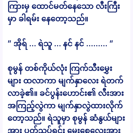
ကြားမှ ထောင်မတ်နေသော လီးကြီး
မှာ ခါရမ်း နေတော့သည်။
” အိုရ် … ရဲသူ … နင် နင် ……… ”
စုမွန် တစ်ကိုယ်လုံး ကြက်သီးမွှေး
များ ထလာကာ မျက်နှာလေး ရဲတက်
လာခဲ့၏။ ခင်ပွန်းဟောင်း၏ လီးအား
အကြည့်လွဲကာ မျက်နှာလွဲထားလိုက်
တော့သည်။ ရဲသူမှာ စုမွန် ဆံနွယ်များ
အား ပွတ်သပ်ရင်း မေးစေ့လေးအား