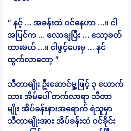
” နင့် … အခန်းထဲ ဝင်နေဟာ …။ ငါ
အပြင်က … လောချပြီး … သော့ခတ်
ထားမယ် …။ ငါဖွင့်ပေးမှ … နင်
ထွက်လာတော့ ”
သီတာမျိုး ဦးဆောင်မှု့ဖြင့် ၃ ယောက်
သား အိမ်ပေါ် တက်လာရာ သီတာ
မျိုး အိပ်ခန်းနားအရောက် ရဲသူမှာ
သီတာမျိုးအား အိပ်ခန်းထဲ ဝင်ခိုင်း