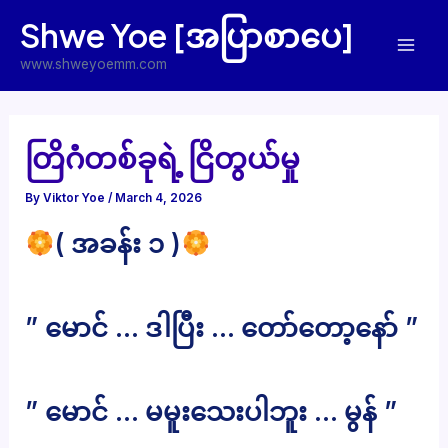
Skip
Shwe Yoe [အပြာစာပေ]
to
Mai
content
www.shweyoemm.com
Men
တြိဂံတစ်ခုရဲ့ ငြိတွယ်မှု
By
Viktor Yoe
/
March 4, 2026
( အခန်း ၁ )
” မောင် … ဒါပြီး … တော်တော့နော် ”
” မောင် … မမူးသေးပါဘူး … မွန် ”