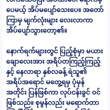
ပေမယ့် အိပ်မပျော်သေးပေ။ အတော်
ကြာမှ မျက်လုံးများ လေးလာကာ
အိပ်ပျော်သွားတော့၏။
နောက်ရက်များတွင် ပြည့်စုံမှာ မယား
ချောလေးအား အရိပ်တကြည့်ကြည့်
နှင့် နေလာရာ နှစ်လခန့် ရဲသူ၏
အရိပ်အရောင် မတွေ့ရမှ ပုံမှန်
အတိုင်း ပြန်ဖြစ်ကာ လုပ်ငန်းခွင် ဝင်
ဖြစ်သည်။ စုမွန်လည်း မရောက်တာ