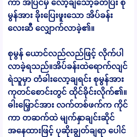
ကာ အပြင်မှ လော့ချသော့ခတ်ပြီး စု
မွန်အား ခိုးပြေးဖူးသော အိပ်ခန်း
လေးဆီ လျှောက်လာခဲ့၏။
စုမွန် ယောင်လည်လည်ဖြင့် လိုက်ပါ
လာခဲ့ရသည်။အိပ်ခန်းထဲရောက်လျင်
ရဲသူမှာ တံခါးလော့ချရင်း စုမွန်အား
ကုတင်စောင်းတွင် ထိုင်ခိုင်းလိုက်၏။
ဓါးမြှောင်အား လက်တစ်ဖက်က ကိုင်
ကာ တဆက်ထဲ မျက်နှာချင်းဆိုင်
အနေထားဖြင့် ပုဆိုးချွတ်ချရာ ပေါင်