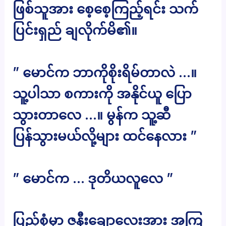
ဖြစ်သူအား စေ့စေ့ကြည့်ရင်း သက်
ပြင်းရှည် ချလိုက်မိ၏။
” မောင်က ဘာကိုစိုးရိမ်တာလဲ …။
သူ့ပါသာ စကားကို အနိုင်ယူ ပြော
သွားတာလေ …။ မွန်က သူ့ဆီ
ပြန်သွားမယ်လို့များ ထင်နေလား ”
” မောင်က … ဒုတိယလူလေ ”
ပြည့်စုံမှာ ဇနီးချောလေးအား အကြ