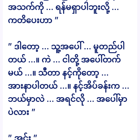
အသက်ကို … ရန်မရှာပါဘူးလို့ …
ကတိပေးဟာ ”
” ဒါတော့ … သူ့အပေါ် … မူတည်ပါ
တယ် …။ ကဲ … ငါတို့ အပေါ်တက်
မယ် …။ သီတာ နင့်ကိုတော့ …
အားနာပါတယ် …။ နင့်အိပ်ခန်းက …
ဘယ်မှာလဲ … အရင်လို … အပေါ်မှာ
ပဲလား ”
” အင်း ”