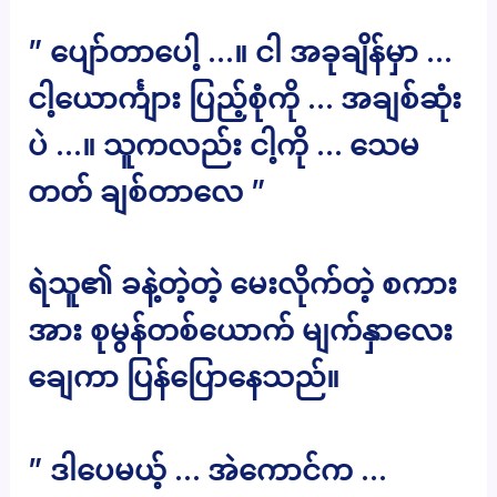
” ပျော်တာပေါ့ …။ ငါ အခုချိန်မှာ …
ငါ့ယောင်္ကျား ပြည့်စုံကို … အချစ်ဆုံး
ပဲ …။ သူကလည်း ငါ့ကို … သေမ
တတ် ချစ်တာလေ ”
ရဲသူ၏ ခနဲ့တဲ့တဲ့ မေးလိုက်တဲ့ စကား
အား စုမွန်တစ်ယောက် မျက်နှာလေး
ချေကာ ပြန်ပြောနေသည်။
” ဒါပေမယ့် … အဲကောင်က …