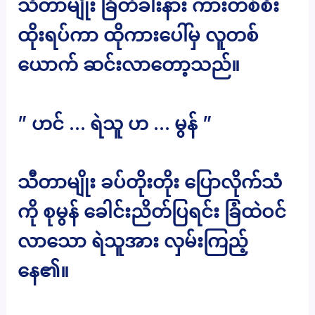
သီတာမျိုး ခြံတံခါးနား ကားတစ်စီး
ထိုးရပ်ကာ ထိုကားပေါ်မှ လူတစ်
ယောက် ဆင်းလာတော့သည်။
” ဟင် … ရဲသူ ဟ … မွန် ”
သီတာမျိုး ခပ်တိုးတိုး ပြောလိုက်သံ
ကို စုမွန် ခေါင်းညိတ်ပြရင်း ခြံထဲဝင်
လာသော ရဲသူအား လှမ်းကြည့်
နေ၏။