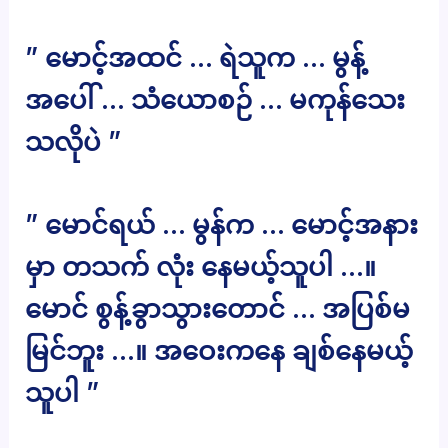
” မောင့်အထင် … ရဲသူက … မွန့်
အပေါ် … သံယောစဉ် … မကုန်သေး
သလိုပဲ ”
” မောင်ရယ် … မွန်က … မောင့်အနား
မှာ တသက် လုံး နေမယ့်သူပါ …။
မောင် စွန့်ခွာသွားတောင် … အပြစ်မ
မြင်ဘူး …။ အဝေးကနေ ချစ်နေမယ့်
သူပါ ”