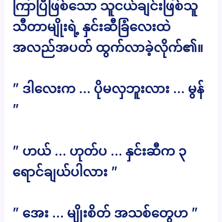
ကြာပြီဖြစ်သော သူငယ်ချင်းဖြစ်သူ
သီတာမျိုးရဲ့ နှင်းဆီခြံလေးထဲ
အလည်အပတ် ထွက်လာခဲ့လိုက်၏။
” ဒါလေးက … ပိုမလှဘူးလား … မွန်
”
” ဟယ် … ဟုတ်ပ … နှင်းဆီက ၃
ရောင်ချယ်ပါလား ”
” အေး … မျိုးစိတ် အသစ်တွေဟ ”