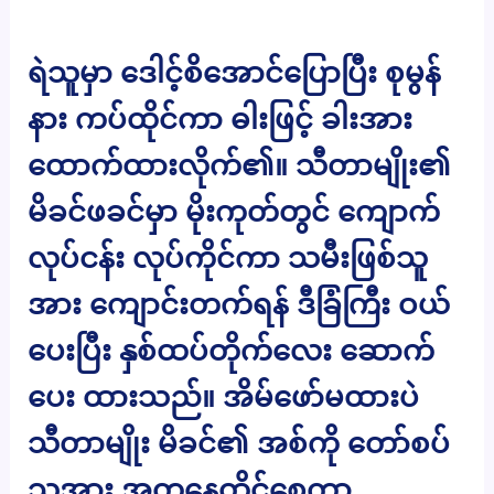
ရဲသူမှာ ဒေါင့်စိအောင်ပြောပြီး စုမွန်
နား ကပ်ထိုင်ကာ ဓါးဖြင့် ခါးအား
ထောက်ထားလိုက်၏။ သီတာမျိုး၏
မိခင်ဖခင်မှာ မိုးကုတ်တွင် ကျောက်
လုပ်ငန်း လုပ်ကိုင်ကာ သမီးဖြစ်သူ
အား ကျောင်းတက်ရန် ဒီခြံကြီး ဝယ်
ပေးပြီး နှစ်ထပ်တိုက်လေး ဆောက်
ပေး ထားသည်။ အိမ်ဖော်မထားပဲ
သီတာမျိုး မိခင်၏ အစ်ကို တော်စပ်
သူအား အတူနေထိုင်စေကာ