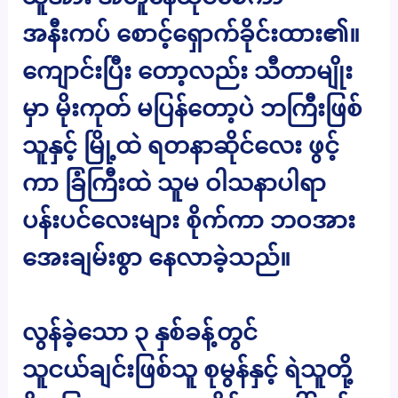
အနီးကပ် စောင့်ရှောက်ခိုင်းထား၏။
ကျောင်းပြီး တော့လည်း သီတာမျိုး
မှာ မိုးကုတ် မပြန်တော့ပဲ ဘကြီးဖြစ်
သူနှင့် မြို့ထဲ ရတနာဆိုင်လေး ဖွင့်
ကာ ခြံကြီးထဲ သူမ ဝါသနာပါရာ
ပန်းပင်လေးများ စိုက်ကာ ဘဝအား
အေးချမ်းစွာ နေလာခဲ့သည်။
လွန်ခဲ့သော ၃ နှစ်ခန့်တွင်
သူငယ်ချင်းဖြစ်သူ စုမွန်နှင့် ရဲသူတို့