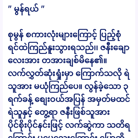
” မွန်ရယ် ”
စုမွန် စကားလုံးများကြောင့် ပြည့်စုံ
ရင်ထဲကြည်နူးသွားရသည်၊၊ ဇနီးချော
လေးအား တအားချစ်မိနေ၏။
လက်လွှတ်ဆုံးရှုံးမှာ ကြောက်သလို ရဲ
သူအား မယုံကြည်ပေ။ လွန်ခဲ့သော ၃
ရက်ခန့် စျေးဝယ်အပြန် အမှတ်မထင်
ရဲသူနှင့် တွေ့ရာ ဇနီးဖြစ်သူအား
ပိုင်စိုးပိုင်နင်းဖြင့် လက်ဆွဲကာ သတိရ
ကြောင်း မမေ့သေးကြောင်း ပြောဆို