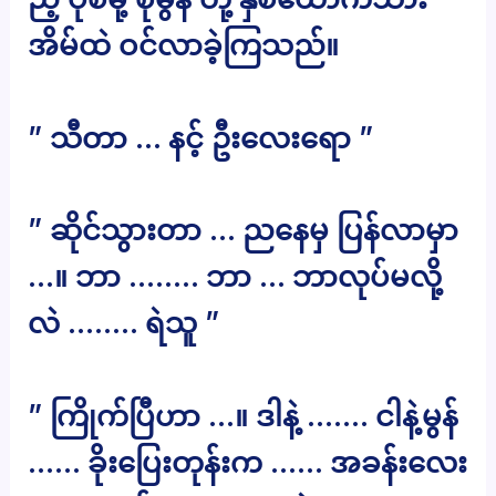
အိမ်ထဲ ဝင်လာခဲ့ကြသည်။
” သီတာ … နင့် ဦးလေးရော ”
” ဆိုင်သွားတာ … ညနေမှ ပြန်လာမှာ
…။ ဘာ …….. ဘာ … ဘာလုပ်မလို့
လဲ …….. ရဲသူ ”
” ကြိုက်ပြီဟာ …။ ဒါနဲ့ ……. ငါနဲ့မွန်
…… ခိုးပြေးတုန်းက …… အခန်းလေး