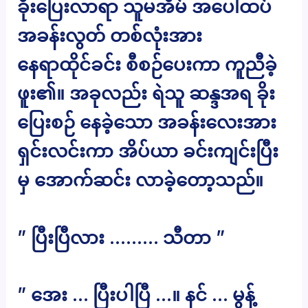
ခိုးပြေးလာရာ သူမအိမ် အပေါ်ထပ်
အခန်းလွတ် တစ်လုံးအား
နေရာထိုင်ခင်း စီစဉ်ပေးကာ ကူညီခဲ့
ဖူး၏။ အခုလည်း ရဲသူ ဆန္ဒအရ ခိုး
ပြေးစဉ် နေခဲ့သော အခန်းလေးအား
ရှင်းလင်းကာ အိပ်ယာ ခင်းကျင်းပြီး
မှ အောက်ဆင်း လာခဲ့တော့သည်။
” ပြီးပြီလား ……… သီတာ ”
” အေး … ပြီးပါပြီ …။ နင် … မွန့်