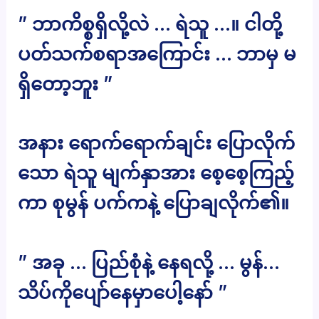
” ဘာကိစ္စရှိလို့လဲ … ရဲသူ …။ ငါတို့
ပတ်သက်စရာအကြောင်း … ဘာမှ မ
ရှိတော့ဘူး ”
အနား ရောက်ရောက်ချင်း ပြောလိုက်
သော ရဲသူ မျက်နှာအား စေ့စေ့ကြည့်
ကာ စုမွန် ပက်ကနဲ့ ပြောချလိုက်၏။
” အခု … ပြည်စုံနဲ့ နေရလို့ … မွန်…
သိပ်ကိုပျော်နေမှာပေါ့နော် ”