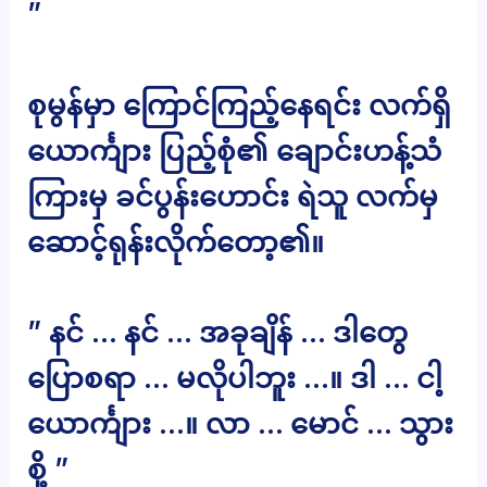
”
စုမွန်မှာ ကြောင်ကြည့်နေရင်း လက်ရှိ
ယောင်္ကျား ပြည့်စုံ၏ ချောင်းဟန့်သံ
ကြားမှ ခင်ပွန်းဟောင်း ရဲသူ လက်မှ
ဆောင့်ရုန်းလိုက်တော့၏။
” နင် … နင် … အခုချိန် … ဒါတွေ
ပြောစရာ … မလိုပါဘူး …။ ဒါ … ငါ့
ယောင်္ကျား …။ လာ … မောင် … သွား
စို့ ”