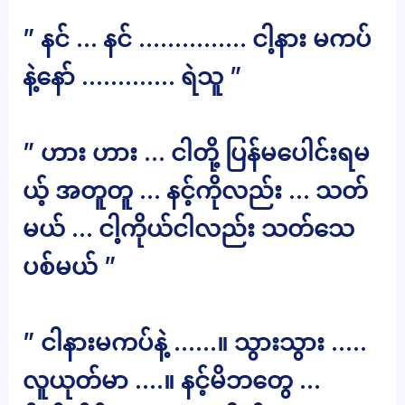
” နင် … နင် …………… ငါ့နား မကပ်
နဲ့နော် …………. ရဲသူ ”
” ဟား ဟား … ငါတို့ ပြန်မပေါင်းရမ
ယ့် အတူတူ … နင့်ကိုလည်း … သတ်
မယ် … ငါ့ကိုယ်ငါလည်း သတ်သေ
ပစ်မယ် ”
” ငါနားမကပ်နဲ့ ……။ သွားသွား …..
လူယုတ်မာ ….။ နင့်မိဘတွေ …