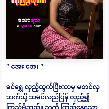
” အေး အေး ”
ခင်ရွှေ လှည့်ထွက်ပြီးကာမှ မတင်လှ
ဘက်သို့ သမင်လည်ပြန် လှည့်၍
ကြည့်မိသည်။ သူ့ကို ကြည့်နေသော