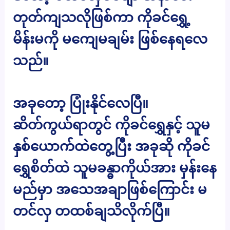
တုတ်ကျသလိုဖြစ်ကာ ကိုခင်ရွှေ့
မိန်းမကို မကျေမချမ်း ဖြစ်နေရလေ
သည်။
အခုတော့ ပြုံးနိုင်လေပြီ။
ဆိတ်ကွယ်ရာတွင် ကိုခင်ရွှေနှင့် သူမ
နှစ်ယောက်ထဲတွေ့ပြီး အခုဆို ကိုခင်
ရွှေစိတ်ထဲ သူမခန္ဓာကိုယ်အား မှန်းနေ
မည်မှာ အသေအချာဖြစ်ကြောင်း မ
တင်လှ တထစ်ချသိလိုက်ပြီ။