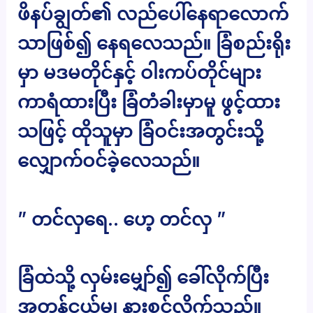
ဖိနပ်ချွတ်၏ လည်ပေါ်နေရာလောက်
သာဖြစ်၍ နေရလေသည်။ ခြံစည်းရိုး
မှာ မဒမတိုင်နှင့် ဝါးကပ်တိုင်များ
ကာရံထားပြီး ခြံတံခါးမှာမူ ဖွင့်ထား
သဖြင့် ထိုသူမှာ ခြံဝင်းအတွင်းသို့
လျှောက်ဝင်ခဲ့လေသည်။
” တင်လှရေ.. ဟေ့ တင်လှ ”
ခြံထဲသို့ လှမ်းမျှော်၍ ခေါ်လိုက်ပြီး
အတန်ငယ်မျှ နားစွင့်လိုက်သည်။