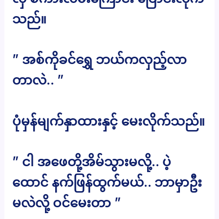
သည်။
” အစ်ကိုခင်ရွှေ ဘယ်ကလှည့်လာ
တာလဲ.. ”
ပုံမှန်မျက်နှာထားနှင့် မေးလိုက်သည်။
” ငါ အဖေတို့အိမ်သွားမလို့.. ပဲ့
ထောင် နက်ဖြန်ထွက်မယ်.. ဘာမှာဦး
မလဲလို့ ဝင်မေးတာ ”