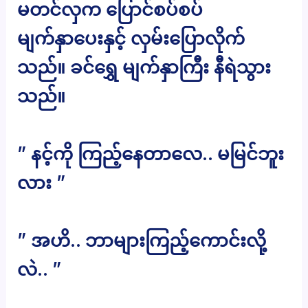
မတင်လှက ပြောင်စပ်စပ်
မျက်နှာပေးနှင့် လှမ်းပြောလိုက်
သည်။ ခင်ရွှေ မျက်နှာကြီး နီရဲသွား
သည်။
” နင့်ကို ကြည့်နေတာလေ.. မမြင်ဘူး
လား ”
” အဟိ.. ဘာများကြည့်ကောင်းလို့
လဲ.. ”