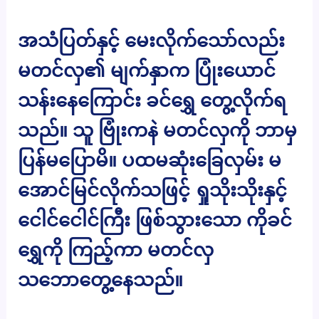
အသံပြတ်နှင့် မေးလိုက်သော်လည်း
မတင်လှ၏ မျက်နှာက ပြုံးယောင်
သန်းနေကြောင်း ခင်ရွှေ တွေ့လိုက်ရ
သည်။ သူ ဗြုံးကနဲ မတင်လှကို ဘာမှ
ပြန်မပြောမိ။ ပထမဆုံးခြေလှမ်း မ
အောင်မြင်လိုက်သဖြင့် ရှုသိုးသိုးနှင့်
ငေါင်ငေါင်ကြီး ဖြစ်သွားသော ကိုခင်
ရွှေကို ကြည့်ကာ မတင်လှ
သဘောတွေ့နေသည်။