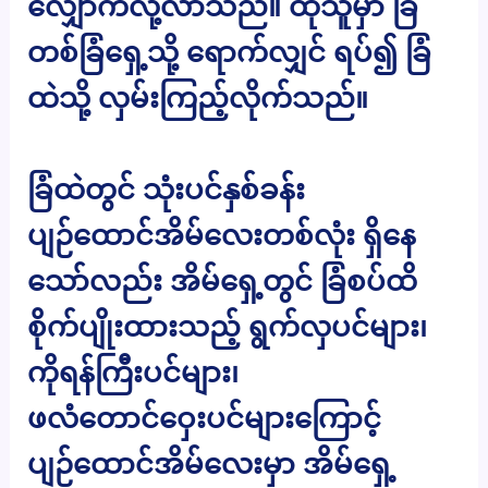
လျှောက်လို့လာသည်။ ထိုသူမှာ ခြံ
တစ်ခြံရှေ့သို့ ရောက်လျှင် ရပ်၍ ခြံ
ထဲသို့ လှမ်းကြည့်လိုက်သည်။
ခြံထဲတွင် သုံးပင်နှစ်ခန်း
ပျဉ်ထောင်အိမ်လေးတစ်လုံး ရှိနေ
သော်လည်း အိမ်ရှေ့တွင် ခြံစပ်ထိ
စိုက်ပျိုးထားသည့် ရွက်လှပင်များ၊
ကိုရန်ကြီးပင်များ၊
ဖလံတောင်ဝှေးပင်များကြောင့်
ပျဉ်ထောင်အိမ်လေးမှာ အိမ်ရှေ့