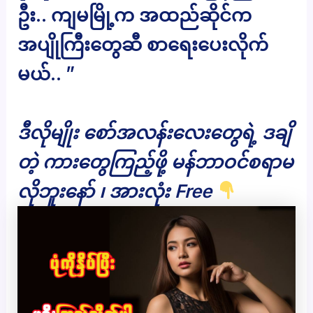
ဦး.. ကျမမြို့က အထည်ဆိုင်က
အပျိုကြီးတွေဆီ စာရေးပေးလိုက်
မယ်.. ”
ဒီလိုမျိုး စော်အလန်းလေးတွေရဲ့ ဒချိ
တဲ့ ကားတွေကြည့်ဖို့ မန်ဘာဝင်စရာမ
လိုဘူးနော် ၊ အားလုံး Free