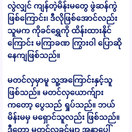
လွဲလျှင် ကျန်တဲ့မိန်းမတွေ ဖွဲဆန်ကွဲ
ဖြစ်ကြောင်း၊ ဒီလိုဖြစ်အောင်လည်း
သူမက ကိုခင်ရွှေကို ထိန်းထားနိုင်
ကြောင်း မကြာခဏ ကြွားဝါ ပြောဆို
နေကျဖြစ်သည်။
မတင်လှမှာမူ သူ့အကြောင်းနှင့်သူ
ဖြစ်သည်။ မတင်လှယောက်ျား
ကတော့ ပွေသည် ရှုပ်သည်။ ဘယ်
မိန်းမမှ မရှောင်သူလည်း ဖြစ်သည်။
ဒီတော့ မတင်လှခင်မျာ အနာပေါ်