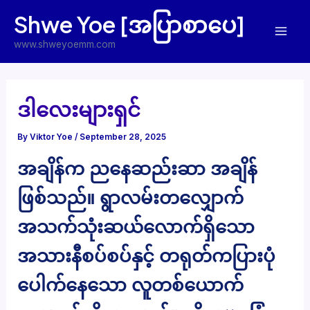
Skip
Shwe Yoe [အပြာစာပေ]
to
Mai
content
www.shweyoemm.com
Men
ဒါလေးများရှင်
By
Viktor Yoe
/
September 28, 2025
အချိန်က ညနေဆည်းဆာ အချိန်
ဖြစ်သည်။ ရွာလမ်းတလျှောက်
အသက်သုံးဆယ်လောက်ရှိသော
အသားနီစပ်စပ်နှင့် တရုတ်ကပြားပုံ
ပေါက်နေသော လူတစ်ယောက်