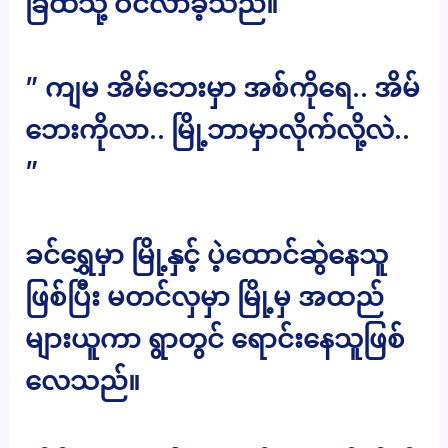
ခြံထဲသို့ ဝင်လာခဲ့သည်။
” ကျမ အိမ်ဘေးမှာ အစ်ကိုရေ.. အိမ်
ဘေးကိုလာ.. မြို့ဘာမှာလိုက်လို့လဲ..
”
ခင်ရွှေမှာ မြို့နှင့် ပဲ့ထောင်ဆွဲနေသူ
ဖြစ်ပြီး မတင်လှမှာ မြို့မှ အထည်
များယူကာ ရွာတွင် ရောင်းနေသူဖြစ်
လေသည်။