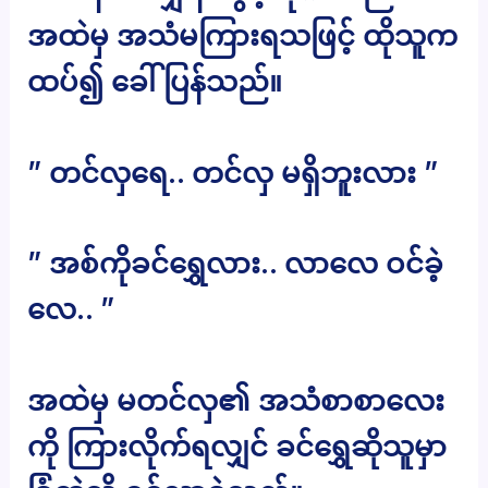
အထဲမှ အသံမကြားရသဖြင့် ထိုသူက
ထပ်၍ ခေါ်ပြန်သည်။
” တင်လှရေ.. တင်လှ မရှိဘူးလား ”
” အစ်ကိုခင်ရွှေလား.. လာလေ ဝင်ခဲ့
လေ.. ”
အထဲမှ မတင်လှ၏ အသံစာစာလေး
ကို ကြားလိုက်ရလျှင် ခင်ရွှေဆိုသူမှာ