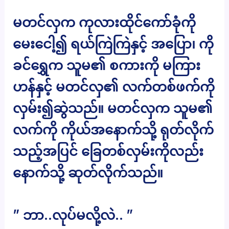
မတင်လှက ကုလားထိုင်ကော်ခုံကို
မေးငေါ့၍ ရယ်ကြဲကြဲနှင့် အပြော၊ ကို
ခင်ရွှေက သူမ၏ စကားကို မကြား
ဟန်နှင့် မတင်လှ၏ လက်တစ်ဖက်ကို
လှမ်း၍ဆွဲသည်။ မတင်လှက သူမ၏
လက်ကို ကိုယ်အနောက်သို့ ရုတ်လိုက်
သည့်အပြင် ခြေတစ်လှမ်းကိုလည်း
နောက်သို့ ဆုတ်လိုက်သည်။
” ဘာ..လုပ်မလို့လဲ.. ”