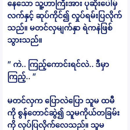
နေသော သူ့ဟာကြီးအား ပုဆိုးပေါ်မှ
လက်နှင့် ဆုပ်ကိုင်၍ လှုပ်ရမ်းပြလိုက်
သည်။ မတင်လှမျက်နှာ ရဲကနဲဖြစ်
သွားသည်။
” ကဲ.. ကြည့်ကောင်းရင်လဲ.. ဒီမှာ
ကြည့်.. ”
မတင်လှက ပြောလဲပြော သူမ ထမီ
ကို စွန်တောင်ဆွဲ၍ သူမကိုယ်တခြမ်း
ကို လှပ်ပြလိုက်လေသည်။ သူမ