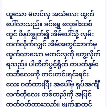
ဟူသော မတင်လှ အသံလေး ထွက်
ပေါ်လာသည်။ ခင်ရွှေ လှေခါးထစ်
တွင် ဖိနပ်ချွတ်၍ အိမ်ပေါ်သို့ လှမ်း
တက်လိုက်လျှင် အိမ်အတွင်းဘက်မှ
ထွက်လာသော မတင်လှကို တွေ့လိုက်
ရသည်။ ပါတိတ်ပွင့်ရိုက် တပတ်နွမ်း
ထဘီလေးကို တင်းတင်းရင်းရင်း
လေး ဝတ်ထားပြီး အပေါ်မှ ရှပ်အင်္ကျီ
လက်တိုလေး တစ်ထည်ကို အပြင်
ထုတ်ဝတ်ထားသည်။ မျက်နှာတွင်