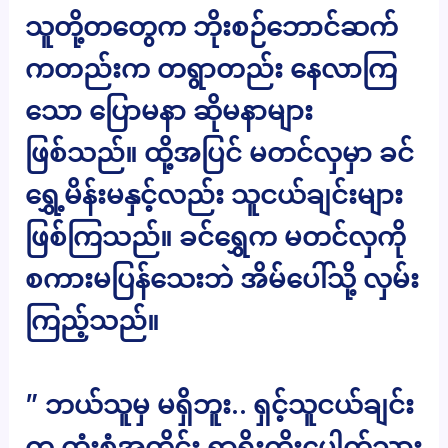
သူတို့တတွေက ဘိုးစဉ်ဘောင်ဆက်
ကတည်းက တရွာတည်း နေလာကြ
သော ပြောမနာ ဆိုမနာများ
ဖြစ်သည်။ ထို့အပြင် မတင်လှမှာ ခင်
ရွှေ့မိန်းမနှင့်လည်း သူငယ်ချင်းများ
ဖြစ်ကြသည်။ ခင်ရွှေက မတင်လှကို
စကားမပြန်သေးဘဲ အိမ်ပေါ်သို့ လှမ်း
ကြည့်သည်။
” ဘယ်သူမှ မရှိဘူး.. ရှင့်သူငယ်ချင်း
က ထုံးစံအတိုင်း ရွာရိုးကိုးပေါက်သွား