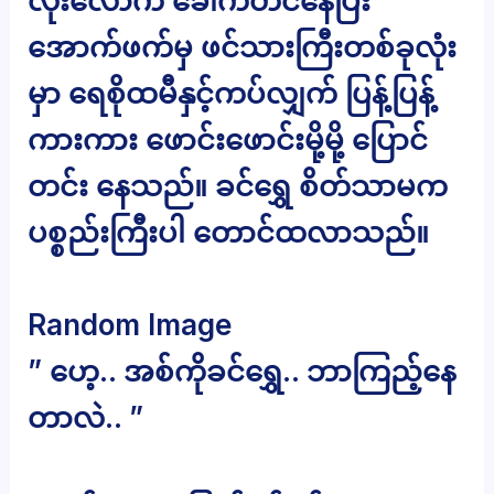
လုံးလောက် ခေါက်တင်နေပြီး
အောက်ဖက်မှ ဖင်သားကြီးတစ်ခုလုံး
မှာ ရေစိုထမီနှင့်ကပ်လျှက် ပြန့်ပြန့်
ကားကား ဖောင်းဖောင်းမို့မို့ ပြောင်
တင်း နေသည်။ ခင်ရွှေ စိတ်သာမက
ပစ္စည်းကြီးပါ တောင်ထလာသည်။
Random Image
” ဟေ့.. အစ်ကိုခင်ရွှေ.. ဘာကြည့်နေ
တာလဲ.. ”