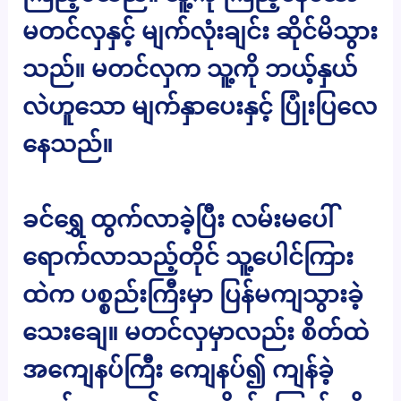
မတင်လှနှင့် မျက်လုံးချင်း ဆိုင်မိသွား
သည်။ မတင်လှက သူ့ကို ဘယ့်နှယ်
လဲဟူသော မျက်နှာပေးနှင့် ပြုံးပြလေ
နေသည်။
ခင်ရွှေ ထွက်လာခဲ့ပြီး လမ်းမပေါ်
ရောက်လာသည့်တိုင် သူ့ပေါင်ကြား
ထဲက ပစ္စည်းကြီးမှာ ပြန်မကျသွားခဲ့
သေးချေ။ မတင်လှမှာလည်း စိတ်ထဲ
အကျေနပ်ကြီး ကျေနပ်၍ ကျန်ခဲ့