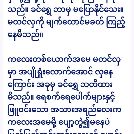
သည်။ ခင်ရွှေ ဘာမှ မပြောနိုင်သေး။
မတင်လှကို မျက်တောင်မခတ် ကြည့်
နေမိသည်။
ကလေးတစ်ယောက်အမေ မတင်လှ
မှာ အပျိုရှူံးလောက်အောင် လှနေ
ကြောင်း အခုမှ ခင်ရွှေ သတိထား
မိသည်။ ရေစက်ရေပေါက်များနှင့်
ဖြူဝင်းသော အသားအရည်လေးက
ကလေးအမေမို့ ပျော့တွဲ၍မနေပဲ