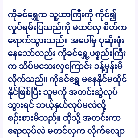
ကိုခင်ရွှေက သူ့ဟာကြီးကို ကိုင်၍
လှုပ်ရမ်းပြသည်ကို မတင်လှ စိတ်က
ရောက်သွားသည်။ အပေါ်မှ ပုဆိုးဖုံး
နေသော်လည်း ကိုခင်ရွှေ့ပစ္စည်းကြီး
က သိပ်မသေးလှကြောင်း ခန့်မှန်းမိ
လိုက်သည်။ ကိုခင်ရွှေ မနေနိုင်မထိုင်
နိုင်ဖြစ်ပြီး သူမကို အတင်းဆွဲလုပ်
သွားရင် ဘယ့်နှယ်လုပ်မလဲလို့
စဉ်းစားမိသည်။ ထိုသို့ အတင်းကာ
ရောလုပ်လဲ မတင်လှက လိုက်လျော