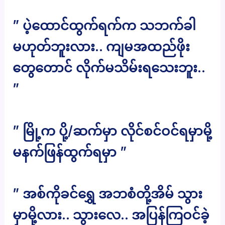
” ပဲ့ထောင်ထွက်ရက်က သဘက်ခါ
မဟုတ်ဘူးလား.. ကျမအထည်ဖိုး
တွေတောင် လိုက်မသိမ်းရသေးဘူး..
”
” မြို့က ပို့/ဆက်မှာ လိုင်စင်ဝင်ရမှာမို့
မနက်ဖြန်ထွက်ရမှာ ”
” အစ်ကိုခင်ရွှေ အဘစံတို့အိမ် သွား
မှာမို့လား.. သွားလေ.. အပြန်ကြဝင်ခဲ့