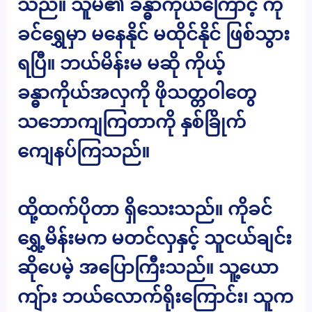
သည်။ သူမ၏ ခန္ဓာကိုယ်ကြောင့် ကို
ခင်ရွှေမှာ မနေနိုင် မထိုင်နိုင် ဖြစ်သွား
ရပြီ။ ဘယ်မိန်းမ မဆို ကိုယ့်
ခန္ဓာကိုယ်အလှကို ဖိုသတ္တဝါတွေ
သဘောကျကြတာကို နှစ်ခြိုက်
ကျေနပ်ကြသည်။
ထို့ထက်ပိုတာ ရှိသေးသည်။ ကိုခင်
ရွှေ့မိန်းမက မတင်လှနှင့် သူငယ်ချင်း
ဆိုပေမဲ့ အပြောကြီးသည်။ သူ့ယော
ကျ်ား ဘယ်လောက်ရိုးကြောင်း၊ သူက