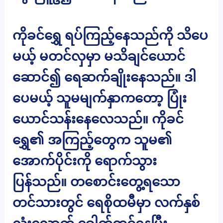
ကိုခင်ရွှေ ရပ်ကြည့်နေသည်ကို သိပေ
မယ့် မတင်လှမှာ မသိချင်ယောင်
ဆောင်၍ ရေဆက်ချိုးနေသည်။ ဒါ
ပေမယ့် သူမမျက်နှာကတော့ ပြုံး
ယောင်သန်းနေလေသည်။ ကိုခင်
ရွှေ၏ အကြည့်တွေက သူမ၏
အောက်ပိုင်းကို ရောက်သွား
ပြန်သည်။ တစောင်းတွေ့ရသော
တင်သားတွင် ရေစိုထမီမှာ လက်နှစ်