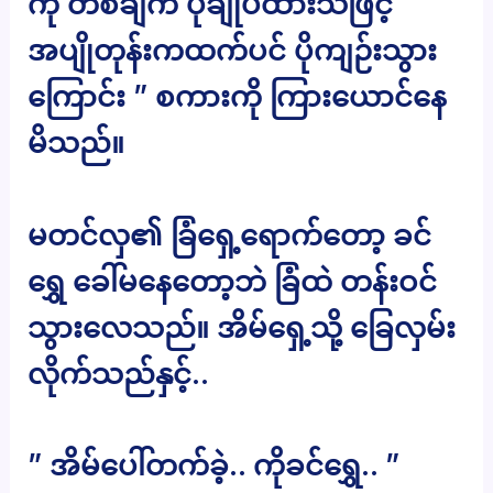
ကို တစ်ချက် ပိုချုပ်ထားသဖြင့်
အပျိုတုန်းကထက်ပင် ပိုကျဉ်းသွား
ကြောင်း ” စကားကို ကြားယောင်နေ
မိသည်။
မတင်လှ၏ ခြံရှေ့ရောက်တော့ ခင်
ရွှေ ခေါ်မနေတော့ဘဲ ခြံထဲ တန်းဝင်
သွားလေသည်။ အိမ်ရှေ့သို့ ခြေလှမ်း
လိုက်သည်နှင့်..
” အိမ်ပေါ်တက်ခဲ့.. ကိုခင်ရွှေ.. ”