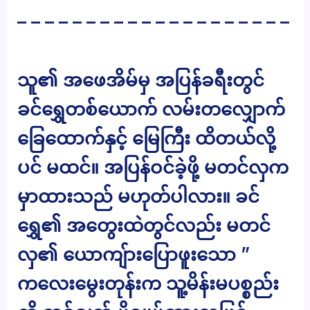
– – – – – – – – – – – – – – – – – – – –
သူ၏ အဖေအိမ်မှ အပြန်ခရီးတွင်
ခင်ရွှေတစ်ယောက် လမ်းတလျှောက်
ခြေထောက်နှင့် မြေကြီး ထိတယ်လို့
ပင် မထင်။ အပြန်ဝင်ခဲ့ဖို့ မတင်လှက
မှာထားသည် မဟုတ်ပါလား။ ခင်
ရွှေ၏ အတွေးထဲတွင်လည်း မတင်
လှ၏ ယောကျ်ားပြောဖူးသော ”
ကလေးမွေးတုန်းက သူ့မိန်းမပစ္စည်း