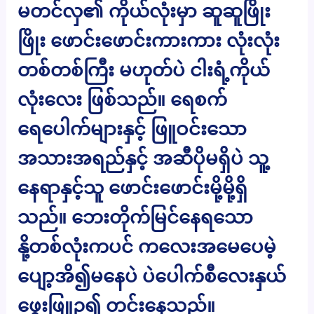
မတင်လှ၏ ကိုယ်လုံးမှာ ဆူဆူဖြိုး
ဖြိုး ဖောင်းဖောင်းကားကား လုံးလုံး
တစ်တစ်ကြီး မဟုတ်ပဲ ငါးရံ့ကိုယ်
လုံးလေး ဖြစ်သည်။ ရေစက်
ရေပေါက်များနှင့် ဖြူဝင်းသော
အသားအရည်နှင့် အဆီပိုမရှိပဲ သူ့
နေရာနှင့်သူ ဖောင်းဖောင်းမို့မို့ရှိ
သည်။ ဘေးတိုက်မြင်နေရသော
နို့တစ်လုံးကပင် ကလေးအမေပေမဲ့
ပျော့အိ၍မနေပဲ ပဲပေါက်စီလေးနှယ်
ဖွေးဖြူဥ၍ တင်းနေသည်။