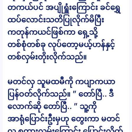
တကယ်ပင် အပျိုရှူံးကြောင်း ခင်ရွှေ
ထပ်လောင်းသတိပြုလိုက်မိပြီး
ကတုန်ကယင်ဖြစ်ကာ ရှေ့သို့
တစ်စုံတစ်ခု လုပ်တော့မယ့်ဟန်နှင့်
တစ်လှမ်းတိုးလိုက်သည်။
မတင်လှ သူမထမီကို ကပျာကယာ
ပြန်ဝတ်လိုက်သည်။ ” တော်ပြီ.. ဒီ
လောက်ဆို တော်ပြီ.. ” သူ့ကို
အာရုံပြောင်းဦးမှဟု တွေးကာ မတင်
လှ စကားလမ်းကြောင်း ပြောင်းလိုက်