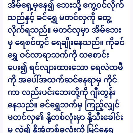
အိမ်ရှေ့မှနေ၍ ဘေးသို့ ကွေ့ဝင်လိုက်
သည်နှင့် ခင်ရွှေ မတင်လှကို တွေ့
လိုက်ရသည်။ မတင်လှမှာ အိမ်ဘေး
မှ ရေစင်တွင် ရေချိုးနေသည်။ ကိုခင်
ရွှေ ဝင်လာရာဘက်ကို တစောင်း
ပေး၍ ရင်လျားထားသော ရေလဲထမီ
ကို အပေါ်အထက်ဆင်နေရာမှ ကိုင်
ကာ လည်းပင်းဘေးတို့ကို ဂျီးတွန်း
နေသည်။ ခင်ရွှေဘက်မှ ကြည့်လျှင်
မတင်လှ၏ နို့တစ်လုံးမှာ နို့သီးခေါင်း
မှ လွဲ၍ နို့အုံတစ်ခုလုံးကို မြင်နေရ