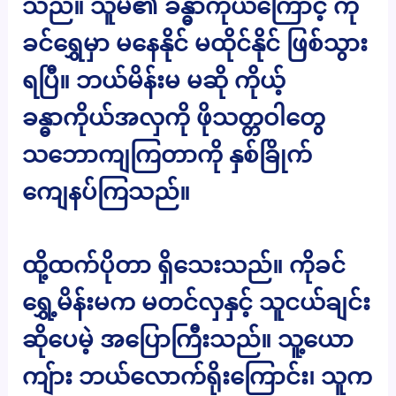
သည်။ သူမ၏ ခန္ဓာကိုယ်ကြောင့် ကို
ခင်ရွှေမှာ မနေနိုင် မထိုင်နိုင် ဖြစ်သွား
ရပြီ။ ဘယ်မိန်းမ မဆို ကိုယ့်
ခန္ဓာကိုယ်အလှကို ဖိုသတ္တဝါတွေ
သဘောကျကြတာကို နှစ်ခြိုက်
ကျေနပ်ကြသည်။
ထို့ထက်ပိုတာ ရှိသေးသည်။ ကိုခင်
ရွှေ့မိန်းမက မတင်လှနှင့် သူငယ်ချင်း
ဆိုပေမဲ့ အပြောကြီးသည်။ သူ့ယော
ကျ်ား ဘယ်လောက်ရိုးကြောင်း၊ သူက