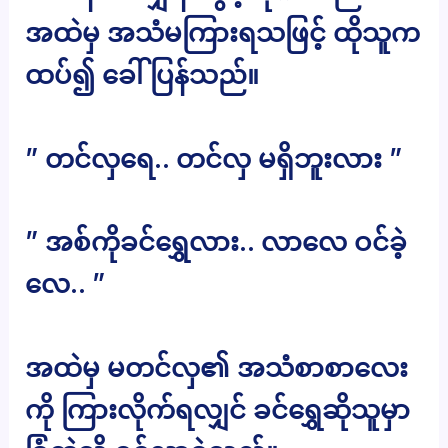
အထဲမှ အသံမကြားရသဖြင့် ထိုသူက
ထပ်၍ ခေါ်ပြန်သည်။
” တင်လှရေ.. တင်လှ မရှိဘူးလား ”
” အစ်ကိုခင်ရွှေလား.. လာလေ ဝင်ခဲ့
လေ.. ”
အထဲမှ မတင်လှ၏ အသံစာစာလေး
ကို ကြားလိုက်ရလျှင် ခင်ရွှေဆိုသူမှာ