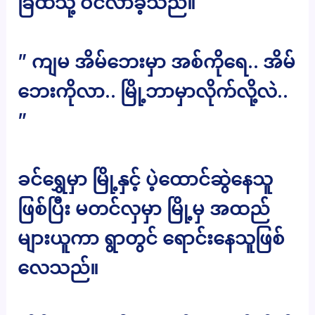
ခြံထဲသို့ ဝင်လာခဲ့သည်။
” ကျမ အိမ်ဘေးမှာ အစ်ကိုရေ.. အိမ်
ဘေးကိုလာ.. မြို့ဘာမှာလိုက်လို့လဲ..
”
ခင်ရွှေမှာ မြို့နှင့် ပဲ့ထောင်ဆွဲနေသူ
ဖြစ်ပြီး မတင်လှမှာ မြို့မှ အထည်
များယူကာ ရွာတွင် ရောင်းနေသူဖြစ်
လေသည်။