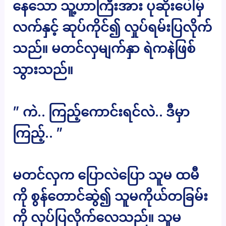
နေသော သူ့ဟာကြီးအား ပုဆိုးပေါ်မှ
လက်နှင့် ဆုပ်ကိုင်၍ လှုပ်ရမ်းပြလိုက်
သည်။ မတင်လှမျက်နှာ ရဲကနဲဖြစ်
သွားသည်။
” ကဲ.. ကြည့်ကောင်းရင်လဲ.. ဒီမှာ
ကြည့်.. ”
မတင်လှက ပြောလဲပြော သူမ ထမီ
ကို စွန်တောင်ဆွဲ၍ သူမကိုယ်တခြမ်း
ကို လှပ်ပြလိုက်လေသည်။ သူမ