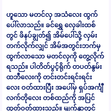
ဟူသော မတင်လှ အသံလေး ထွက်
ပေါ်လာသည်။ ခင်ရွှေ လှေခါးထစ်
တွင် ဖိနပ်ချွတ်၍ အိမ်ပေါ်သို့ လှမ်း
တက်လိုက်လျှင် အိမ်အတွင်းဘက်မှ
ထွက်လာသော မတင်လှကို တွေ့လိုက်
ရသည်။ ပါတိတ်ပွင့်ရိုက် တပတ်နွမ်း
ထဘီလေးကို တင်းတင်းရင်းရင်း
လေး ဝတ်ထားပြီး အပေါ်မှ ရှပ်အင်္ကျီ
လက်တိုလေး တစ်ထည်ကို အပြင်
ထုတ်ဝတ်ထားသည်။ မျက်နှာတွင်