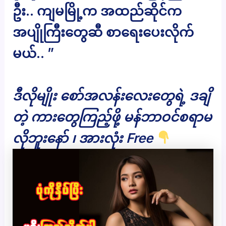
ဦး.. ကျမမြို့က အထည်ဆိုင်က
အပျိုကြီးတွေဆီ စာရေးပေးလိုက်
မယ်.. ”
ဒီလိုမျိုး စော်အလန်းလေးတွေရဲ့ ဒချိ
တဲ့ ကားတွေကြည့်ဖို့ မန်ဘာဝင်စရာမ
လိုဘူးနော် ၊ အားလုံး Free