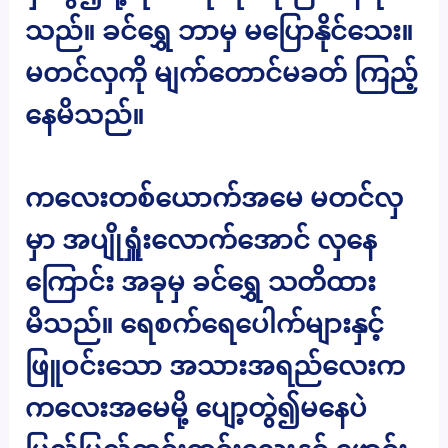
သည်။ ခင်ရွှေ ဘာမှ မပြောနိုင်သေး။
မတင်လှကို မျက်တောင်မခတ် ကြည့်
နေမိသည်။
ကလေးတစ်ယောက်အမေ မတင်လှ
မှာ အပျိုရှူံးလောက်အောင် လှနေ
ကြောင်း အခုမှ ခင်ရွှေ သတိထား
မိသည်။ ရေစက်ရေပေါက်များနှင့်
ဖြူဝင်းသော အသားအရည်လေးက
ကလေးအမေမို့ ပျော့တွဲ၍မနေပဲ