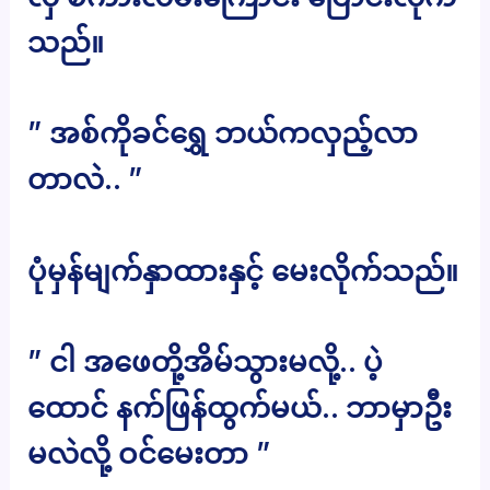
သည်။
” အစ်ကိုခင်ရွှေ ဘယ်ကလှည့်လာ
တာလဲ.. ”
ပုံမှန်မျက်နှာထားနှင့် မေးလိုက်သည်။
” ငါ အဖေတို့အိမ်သွားမလို့.. ပဲ့
ထောင် နက်ဖြန်ထွက်မယ်.. ဘာမှာဦး
မလဲလို့ ဝင်မေးတာ ”