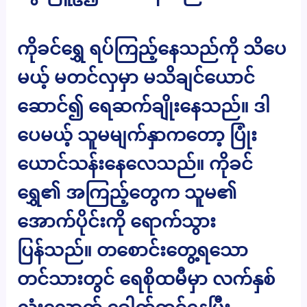
ကိုခင်ရွှေ ရပ်ကြည့်နေသည်ကို သိပေ
မယ့် မတင်လှမှာ မသိချင်ယောင်
ဆောင်၍ ရေဆက်ချိုးနေသည်။ ဒါ
ပေမယ့် သူမမျက်နှာကတော့ ပြုံး
ယောင်သန်းနေလေသည်။ ကိုခင်
ရွှေ၏ အကြည့်တွေက သူမ၏
အောက်ပိုင်းကို ရောက်သွား
ပြန်သည်။ တစောင်းတွေ့ရသော
တင်သားတွင် ရေစိုထမီမှာ လက်နှစ်