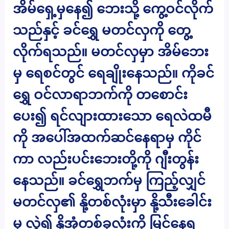
အိမ်ရှေ့မှနေ၍ ဘေးသို့ ကွေ့ဝင်လိုက်
သည်နှင့် ခင်ရွှေ မတင်လှကို တွေ့
လိုက်ရသည်။ မတင်လှမှာ အိမ်ဘေး
မှ ရေစင်တွင် ရေချိုးနေသည်။ ကိုခင်
ရွှေ ဝင်လာရာဘက်ကို တစောင်း
ပေး၍ ရင်လျားထားသော ရေလဲထမီ
ကို အပေါ်အထက်ဆင်နေရာမှ ကိုင်
ကာ လည်းပင်းဘေးတို့ကို ဂျီးတွန်း
နေသည်။ ခင်ရွှေဘက်မှ ကြည့်လျှင်
မတင်လှ၏ နို့တစ်လုံးမှာ နို့သီးခေါင်း
မှ လွဲ၍ နို့အုံတစ်ခုလုံးကို မြင်နေရ