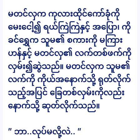
မတင်လှက ကုလားထိုင်ကော်ခုံကို
မေးငေါ့၍ ရယ်ကြဲကြဲနှင့် အပြော၊ ကို
ခင်ရွှေက သူမ၏ စကားကို မကြား
ဟန်နှင့် မတင်လှ၏ လက်တစ်ဖက်ကို
လှမ်း၍ဆွဲသည်။ မတင်လှက သူမ၏
လက်ကို ကိုယ်အနောက်သို့ ရုတ်လိုက်
သည့်အပြင် ခြေတစ်လှမ်းကိုလည်း
နောက်သို့ ဆုတ်လိုက်သည်။
” ဘာ..လုပ်မလို့လဲ.. ”