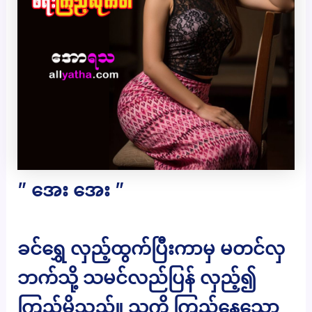
” အေး အေး ”
ခင်ရွှေ လှည့်ထွက်ပြီးကာမှ မတင်လှ
ဘက်သို့ သမင်လည်ပြန် လှည့်၍
ကြည့်မိသည်။ သူ့ကို ကြည့်နေသော