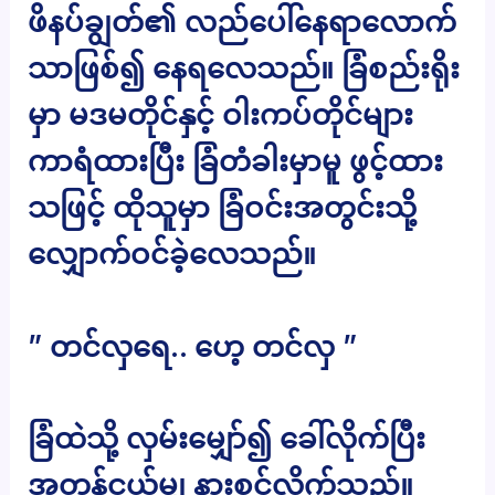
ဖိနပ်ချွတ်၏ လည်ပေါ်နေရာလောက်
သာဖြစ်၍ နေရလေသည်။ ခြံစည်းရိုး
မှာ မဒမတိုင်နှင့် ဝါးကပ်တိုင်များ
ကာရံထားပြီး ခြံတံခါးမှာမူ ဖွင့်ထား
သဖြင့် ထိုသူမှာ ခြံဝင်းအတွင်းသို့
လျှောက်ဝင်ခဲ့လေသည်။
” တင်လှရေ.. ဟေ့ တင်လှ ”
ခြံထဲသို့ လှမ်းမျှော်၍ ခေါ်လိုက်ပြီး
အတန်ငယ်မျှ နားစွင့်လိုက်သည်။