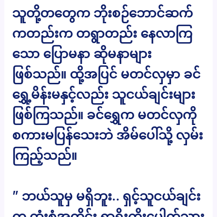
သူတို့တတွေက ဘိုးစဉ်ဘောင်ဆက်
ကတည်းက တရွာတည်း နေလာကြ
သော ပြောမနာ ဆိုမနာများ
ဖြစ်သည်။ ထို့အပြင် မတင်လှမှာ ခင်
ရွှေ့မိန်းမနှင့်လည်း သူငယ်ချင်းများ
ဖြစ်ကြသည်။ ခင်ရွှေက မတင်လှကို
စကားမပြန်သေးဘဲ အိမ်ပေါ်သို့ လှမ်း
ကြည့်သည်။
” ဘယ်သူမှ မရှိဘူး.. ရှင့်သူငယ်ချင်း
က ထုံးစံအတိုင်း ရွာရိုးကိုးပေါက်သွား