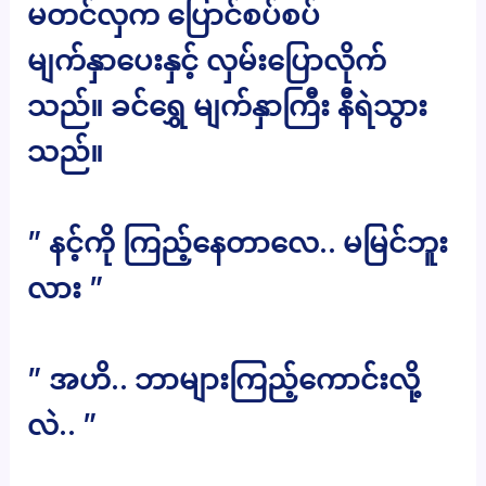
မတင်လှက ပြောင်စပ်စပ်
မျက်နှာပေးနှင့် လှမ်းပြောလိုက်
သည်။ ခင်ရွှေ မျက်နှာကြီး နီရဲသွား
သည်။
” နင့်ကို ကြည့်နေတာလေ.. မမြင်ဘူး
လား ”
” အဟိ.. ဘာများကြည့်ကောင်းလို့
လဲ.. ”