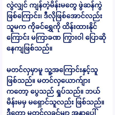
လွဲလျှင် ကျန်တဲ့မိန်းမတွေ ဖွဲဆန်ကွဲ
ဖြစ်ကြောင်း၊ ဒီလိုဖြစ်အောင်လည်း
သူမက ကိုခင်ရွှေကို ထိန်းထားနိုင်
ကြောင်း မကြာခဏ ကြွားဝါ ပြောဆို
နေကျဖြစ်သည်။
မတင်လှမှာမူ သူ့အကြောင်းနှင့်သူ
ဖြစ်သည်။ မတင်လှယောက်ျား
ကတော့ ပွေသည် ရှုပ်သည်။ ဘယ်
မိန်းမမှ မရှောင်သူလည်း ဖြစ်သည်။
ဒီတော့ မတင်လှခင်မျာ အနာပေါ်