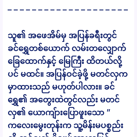
– – – – – – – – – – – – – – – – – – – –
သူ၏ အဖေအိမ်မှ အပြန်ခရီးတွင်
ခင်ရွှေတစ်ယောက် လမ်းတလျှောက်
ခြေထောက်နှင့် မြေကြီး ထိတယ်လို့
ပင် မထင်။ အပြန်ဝင်ခဲ့ဖို့ မတင်လှက
မှာထားသည် မဟုတ်ပါလား။ ခင်
ရွှေ၏ အတွေးထဲတွင်လည်း မတင်
လှ၏ ယောကျ်ားပြောဖူးသော ”
ကလေးမွေးတုန်းက သူ့မိန်းမပစ္စည်း