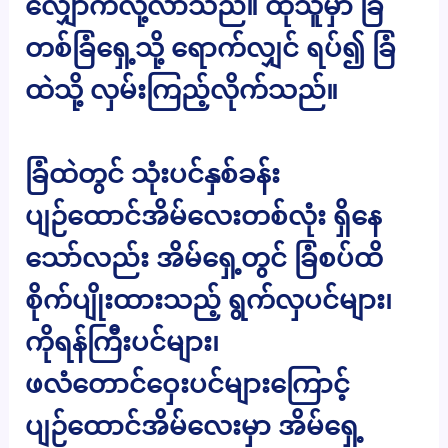
လျှောက်လို့လာသည်။ ထိုသူမှာ ခြံ
တစ်ခြံရှေ့သို့ ရောက်လျှင် ရပ်၍ ခြံ
ထဲသို့ လှမ်းကြည့်လိုက်သည်။
ခြံထဲတွင် သုံးပင်နှစ်ခန်း
ပျဉ်ထောင်အိမ်လေးတစ်လုံး ရှိနေ
သော်လည်း အိမ်ရှေ့တွင် ခြံစပ်ထိ
စိုက်ပျိုးထားသည့် ရွက်လှပင်များ၊
ကိုရန်ကြီးပင်များ၊
ဖလံတောင်ဝှေးပင်များကြောင့်
ပျဉ်ထောင်အိမ်လေးမှာ အိမ်ရှေ့