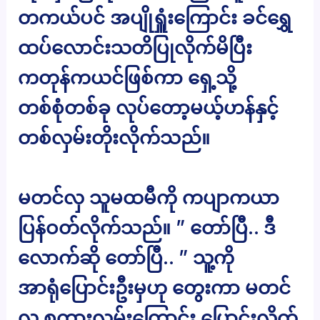
တကယ်ပင် အပျိုရှူံးကြောင်း ခင်ရွှေ
ထပ်လောင်းသတိပြုလိုက်မိပြီး
ကတုန်ကယင်ဖြစ်ကာ ရှေ့သို့
တစ်စုံတစ်ခု လုပ်တော့မယ့်ဟန်နှင့်
တစ်လှမ်းတိုးလိုက်သည်။
မတင်လှ သူမထမီကို ကပျာကယာ
ပြန်ဝတ်လိုက်သည်။ ” တော်ပြီ.. ဒီ
လောက်ဆို တော်ပြီ.. ” သူ့ကို
အာရုံပြောင်းဦးမှဟု တွေးကာ မတင်
လှ စကားလမ်းကြောင်း ပြောင်းလိုက်