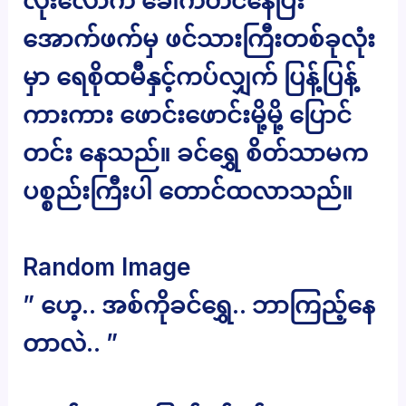
လုံးလောက် ခေါက်တင်နေပြီး
အောက်ဖက်မှ ဖင်သားကြီးတစ်ခုလုံး
မှာ ရေစိုထမီနှင့်ကပ်လျှက် ပြန့်ပြန့်
ကားကား ဖောင်းဖောင်းမို့မို့ ပြောင်
တင်း နေသည်။ ခင်ရွှေ စိတ်သာမက
ပစ္စည်းကြီးပါ တောင်ထလာသည်။
Random Image
” ဟေ့.. အစ်ကိုခင်ရွှေ.. ဘာကြည့်နေ
တာလဲ.. ”