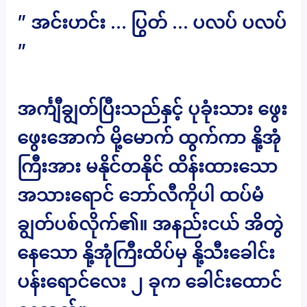
” အင်းဟင်း … ပြွတ် … ပလပ် ပလပ်
”
အင်္ကျီချွတ်ပြီးသည်နှင့် ပုခုံးသား ဖွေး
ဖွေးအောက် မို့မောက် ထွက်ကာ နို့အုံ
ကြီးအား မနိုင်တနိုင် ထိန်းထားသော
အသားရောင် ဘော်လီကိုပါ ထပ်မံ
ချွတ်ပစ်လိုက်၏။ အနည်းငယ် အိတွဲ
နေသော နို့အုံကြီးထိပ်မှ နို့သီးခေါင်း
ပန်းရောင်လေး ၂ ခုက ခေါင်းထောင်