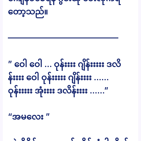
တော့သည်။
—————————————–
” ဝေါ ဝေါ … ဝုန်းးးး ဂျိန်းးးးး ဒလိ
န်းးးး ဝေါ ဝုန်းးးးး ဂျိန်းးးး ……
ဝုန်းးးးး အုံးးးး ဒလိန်းးးး ……”
“အမလေး ”