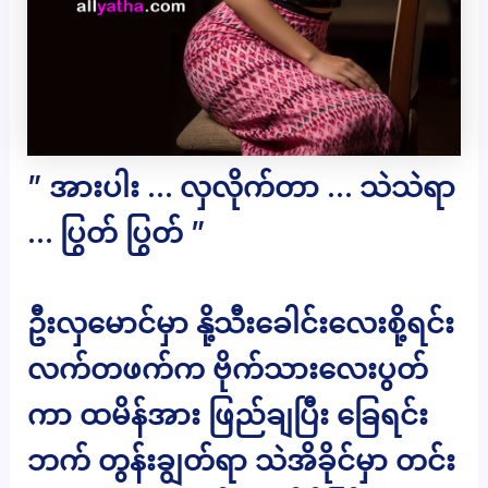
” အားပါး … လှလိုက်တာ … သဲသဲရာ
… ပြွတ် ပြွတ် ”
ဦးလှမောင်မှာ နို့သီးခေါင်းလေးစို့ရင်း
လက်တဖက်က ဗိုက်သားလေးပွတ်
ကာ ထမိန်အား ဖြည်ချပြီး ခြေရင်း
ဘက် တွန်းချွတ်ရာ သဲအိခိုင်မှာ တင်း