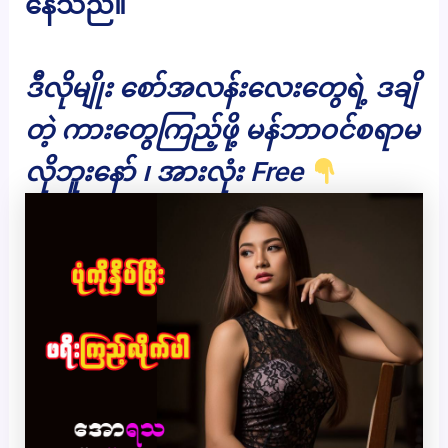
နေသည်။
ဒီလိုမျိုး စော်အလန်းလေးတွေရဲ့ ဒချိ
တဲ့ ကားတွေကြည့်ဖို့ မန်ဘာဝင်စရာမ
လိုဘူးနော် ၊ အားလုံး Free