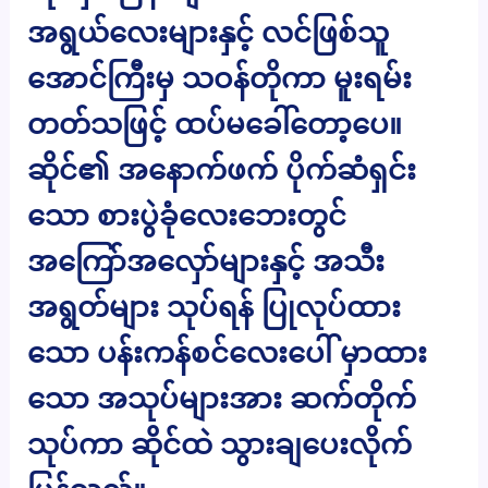
အရွယ်လေးများနှင့် လင်ဖြစ်သူ
အောင်ကြီးမှ သဝန်တိုကာ မူးရမ်း
တတ်သဖြင့် ထပ်မခေါ်တော့ပေ။
ဆိုင်၏ အနောက်ဖက် ပိုက်ဆံရှင်း
သော စားပွဲခုံလေးဘေးတွင်
အကြော်အလှော်များနှင့် အသီး
အရွတ်များ သုပ်ရန် ပြုလုပ်ထား
သော ပန်းကန်စင်လေးပေါ် မှာထား
သော အသုပ်များအား ဆက်တိုက်
သုပ်ကာ ဆိုင်ထဲ သွားချပေးလိုက်