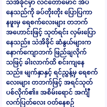
သဲအိခိုင်မှာ လင်တော်မောင် အိပ်
နေသည်ကို ခပ်တိုးတိုး ပြောပြကာ
နဖူးမှ ရေစက်လေးများ တဘက်
အဟောင်းဖြင့် သုတ်ရင်း လှမ်းပြော
နေသည်။ သဲအိခိုင် ဆံနွယ်များက
နောက်ကျောဘက် ဖြည်ချလိုက်
သဖြင့် ခါးလာက်ထိ စင်းကျနေ
သည်။ မျက်နှာနှင့် ရင်ညွှန့်မှ ရေစက်
လေးများ တဘက်ဖြင့် အရင်သုတ်
ပစ်လိုက်၏။ အစိမ်းရောင် အင်္ကျီ
လက်ပြတ်လေး ဝတ်နေစဉ်