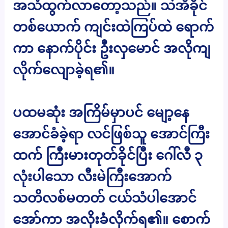
အသံထွက်လာတော့သည်။ သဲအိခိုင်
တစ်ယောက် ကျင်းထဲကြပ်ထဲ ရောက်
ကာ နောက်ပိုင်း ဦးလှမောင် အလိုကျ
လိုက်လျောခဲ့ရ၏။
ပထမဆုံး အကြိမ်မှာပင် မျော့နေ
အောင်ခံခဲ့ရာ လင်ဖြစ်သူ အောင်ကြီး
ထက် ကြီးမားတုတ်ခိုင်ပြီး ဂေါ်လီ ၃
လုံးပါသော လီးမဲကြီးအောက်
သတိလစ်မတတ် ငယ်သံပါအောင်
အော်ကာ အလိုးခံလိုက်ရ၏။ စောက်