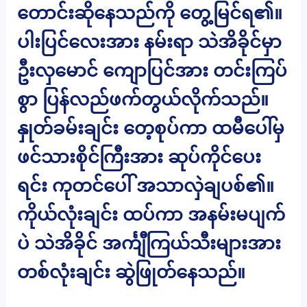
တောင်းဆိုနေသည်ကို တွေ့မြင်ရ၏။
ပါးပြင်လေးအား နမ်းရာ သဲအိခိုင်မှာ
ဦးလှမောင် ကျောပြင်အား တင်းကြပ်
စွာ ပြန်လည်ဖက်တွယ်လိုက်သည်။
နှုတ်ခမ်းချင်း တေ့စုပ်ကာ ထမီပေါ်မှ
ဖင်သားစိုင်ကြီးအား ဆုပ်ကိုင်ပေး
ရင်း ကုတင်ပေါ် အသာလှဲချပစ်၏။
ကိုယ်လုံးချင်း ထပ်ကာ အနမ်းမပျက်
ပဲ သဲအိခိုင် အင်္ကျီကြယ်သီးများအား
တစ်လုံးချင်း ဆွဲဖြုတ်နေသည်။