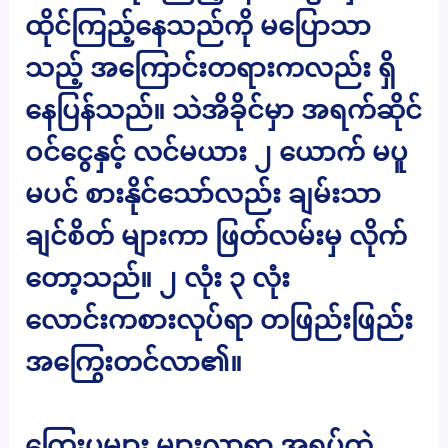
ထိုင်ကြည့်နေသည်ကို မပြောသာ
သည့် အကြောင်းတရားကလည်း ရှိ
နေပြန်သည်။ သဲအိခိုင်မှာ အရက်ဆိုင်
ဝင်ငွေနှင့် လင်မယား ၂ ယောက် မပူ
မပင် စားနိုင်သော်လည်း ချမ်းသာ
ချင်စိတ် များကာ ဖြတ်လမ်းမှ လိုက်
တော့သည်။ ၂ လုံး ၃ လုံး
လောင်းကစားလုပ်ရာ တဖြည်းဖြည်း
အကြွေးတင်လာ၏။
ကြွေးပူများ များလာရာ အရပ်ထဲ