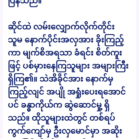
ပြန်သည်။
ဆိုင်ထဲ လမ်းလျှောက်လိုက်တိုင်း
သူမ နောက်ပိုင်းအလှအား ခိုးကြည့်
ကာ မျက်စိအရသာ ခံရင်း စိတ်ကူး
ဖြင့် ပစ်မှားနေကြသူများ အများကြီး
ရှိကြ၏။ သဲအိခိုင်အား နောက်မှ
ကြည့်လျင် အပျို အရှုံးပေးရအောင်
ပင် ခန္ဓာကိုယ်က ဆွဲဆောင်မှု့ ရှိ
သည်။ ထိုသူများထဲတွင် တစ်ရပ်
ကွက်ကျော်မှ ဦးလှမောင်မှာ အဆိုး