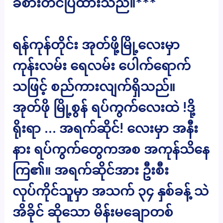
ခံစားတင်ပြထားသည်။***
ရန်ကုန်တိုင်း အုတ်ဖို့မြို့လေးမှာ
ကုန်းလမ်း ရေလမ်း ပေါက်ရောက်
သဖြင့် စည်ကားလျက်ရှိသည်။
အုတ်ဖို မြို့စွန် ရပ်ကွက်လေးထဲ !ဒို့
ရိုးရာ … အရက်ဆိုင်! လေးမှာ အနီး
နား ရပ်ကွက်တွေကအစ အကုန်သိနေ
ကြ၏။ အရက်ဆိုင်အား ဦးစီး
လုပ်ကိုင်သူမှာ အသက် ၃၄ နှစ်ခန့် သဲ
အိခိုင် ဆိုသော မိန်းမချောတစ်