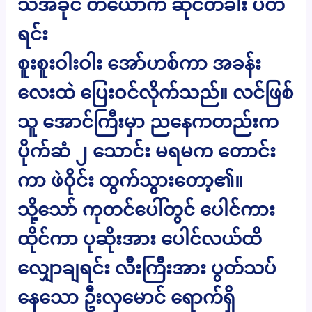
သဲအိခိုင် တယောက် ဆိုင်တံခါး ပိတ်
ရင်း
စူးစူးဝါးဝါး အော်ဟစ်ကာ အခန်း
လေးထဲ ပြေးဝင်လိုက်သည်။ လင်ဖြစ်
သူ အောင်ကြီးမှာ ညနေကတည်းက
ပိုက်ဆံ ၂ သောင်း မရမက တောင်း
ကာ ဖဲဝိုင်း ထွက်သွားတော့၏။
သို့သော် ကုတင်ပေါ်တွင် ပေါင်ကား
ထိုင်ကာ ပုဆိုးအား ပေါင်လယ်ထိ
လျှောချရင်း လီးကြီးအား ပွတ်သပ်
နေသော ဦးလှမောင် ရောက်ရှိ