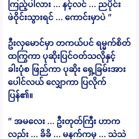
ကြည့်ပါလား … နင့်လင် … ညပိုင်း
ဖဲဝိုင်းသွားရင် … ကောင်းမှာပဲ ”
ဦးလှမောင်မှာ တကယ်ပင် ရမ္မက်စိတ်
ထကြွကာ ပုဆိုးပြင်ဝတ်သလိုနှင့်
ခါးပုံစ ဖြည်ကာ ပုဆိုး ရှေ့ခြမ်းအား
ပေါင်လယ် လျှောကာ ပြလိုက်
ပြန်၏။
” အမလေး … ဦးတုတ်ကြီး ဟာက
လည်း … ခိခိ … မနက်ကမှ … သဲသဲ