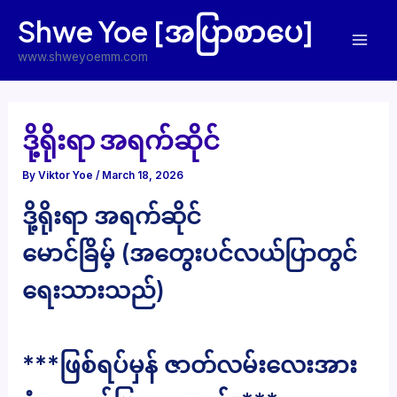
Skip
Shwe Yoe [အပြာစာပေ]
to
Mai
content
www.shweyoemm.com
Men
ဒို့ရိုးရာ အရက်ဆိုင်
By
Viktor Yoe
/
March 18, 2026
ဒို့ရိုးရာ အရက်ဆိုင်
မောင်ခြိမ့် (အတွေးပင်လယ်ပြာတွင်
ရေးသားသည်)
***ဖြစ်ရပ်မှန် ဇာတ်လမ်းလေးအား