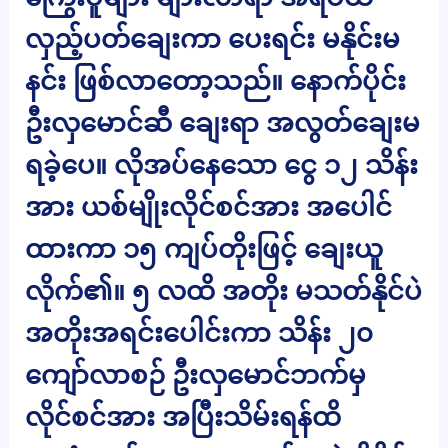
လှည့်ပတ်ချေးကာ ပေးရင်း မနိုင်းမ
နင်း ဖြစ်လာတော့သည်။ နောက်ပိုင်း
ဦးလှမောင်ဆီ ချေးရာ အလွတ်ချေးမ
ရခဲ့ပေ။ လိုအပ်နေသော ငွေ ၁၂ သိန်း
အား ယစ်မျိုးလိုင်စင်အား အပေါင်
ထားကာ ၁၅ ကျပ်တိုးဖြင့် ချေးယူ
လိုက်၏။ ၅ လထိ အတိုး မသတ်နိုင်ပဲ
အတိုးအရင်းပေါင်းကာ သိန်း ၂၀
ကျော်လာစဉ် ဦးလှမောင်ဘက်မှ
လိုင်စင်အား အပြီးသိမ်းရန်ထိ