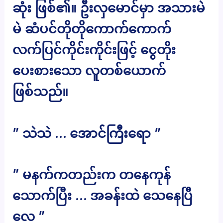
ဆုံး ဖြစ်၏။ ဦးလှမောင်မှာ အသားမဲ
မဲ ဆံပင်တိုတိုကောက်ကောက်
လက်ပြင်ကိုင်းကိုင်းဖြင့် ငွေတိုး
ပေးစားသော လူတစ်ယောက်
ဖြစ်သည်။
” သဲသဲ … အောင်ကြီးရော ”
” မနက်ကတည်းက တနေကုန်
သောက်ပြီး … အခန်းထဲ သေနေပြီ
လေ ”