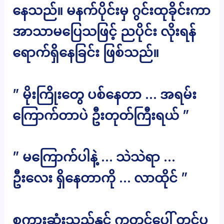
နေသည်။ မနက်ပိုင်းမှ ဂွင်းထုခိုင်းကာ
အာသာမပြေသဖြင့် ညပိုင်း လိုးရန်
ရောက်ရှိနေခြင်း ဖြစ်သည်။
” မိုးကြိုးတွေ ပစ်နေတာ … အရမ်း
ကြောက်တာပဲ ဦးတုတ်ကြီးရယ် ”
” မကြောက်ပါနဲ့ … သဲသဲရာ …
ဦးလေး ရှိနေတာကို … လာထိုင် ”
စကားဆုံးသည်နှင့် ကုတင်ပေါ် တင်ပ