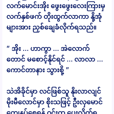
လက်မောင်းအိုး ဖွေးဖွေးလေးကြားမှ
လက်နှစ်ဖက် တိုးထွက်လာကာ နို့အုံ
များအား ညှစ်ချေခံလိုက်ရသည်။
” အိုး … ဟာကွာ … အဲလောက်
တောင် မစောင့်နိုင်ရင် … လာလာ …
ကောင်တာနား သွားစို့ ”
သဲအိခိုင်မှာ လင်ဖြစ်သူ နိုးလာလျင်
မိုးမီလောင်မှာ စိုးသဖြင့် ဦးလှမောင်
ကျေနပ်စေရန် ဂွင်းထု ပေးလိုက်ရ