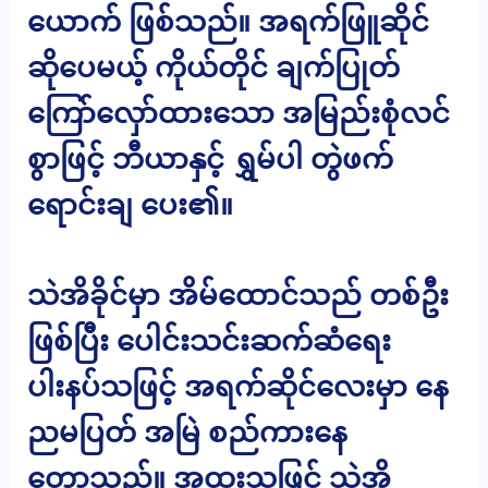
ယောက် ဖြစ်သည်။ အရက်ဖြူဆိုင်
ဆိုပေမယ့် ကိုယ်တိုင် ချက်ပြုတ်
ကြော်လှော်ထားသော အမြည်းစုံလင်
စွာဖြင့် ဘီယာနှင့် ရွှမ်ပါ တွဲဖက်
ရောင်းချ ပေး၏။
သဲအိခိုင်မှာ အိမ်ထောင်သည် တစ်ဦး
ဖြစ်ပြီး ပေါင်းသင်းဆက်ဆံရေး
ပါးနပ်သဖြင့် အရက်ဆိုင်လေးမှာ နေ
ညမပြတ် အမြဲ စည်ကားနေ
တော့သည်။ အထူးသဖြင့် သဲအိ