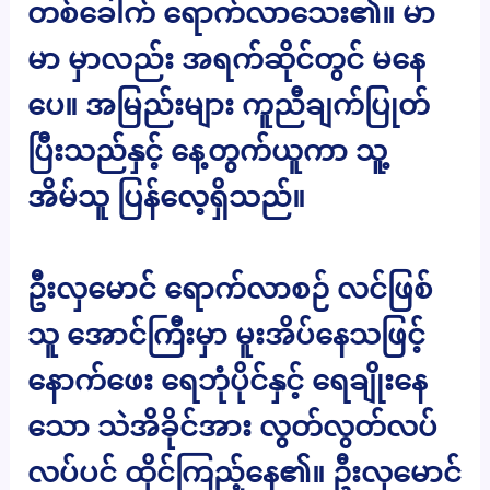
တစ်ခေါက် ရောက်လာသေး၏။ မာ
မာ မှာလည်း အရက်ဆိုင်တွင် မနေ
ပေ။ အမြည်းများ ကူညီချက်ပြုတ်
ပြီးသည်နှင့် နေ့တွက်ယူကာ သူ့
အိမ်သူ ပြန်လေ့ရှိသည်။
ဦးလှမောင် ရောက်လာစဉ် လင်ဖြစ်
သူ အောင်ကြီးမှာ မူးအိပ်နေသဖြင့်
နောက်ဖေး ရေဘုံပိုင်နှင့် ရေချိုးနေ
သော သဲအိခိုင်အား လွတ်လွတ်လပ်
လပ်ပင် ထိုင်ကြည့်နေ၏။ ဦးလှမောင်