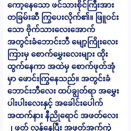
ကော့နေသော ဖင်သားစိုင်ကြီးအား
တခြမ်းဆီ ကြွပေးလိုက်၏။ ဖြူဝင်း
သော ဗိုက်သားလေးအောက်
အတွင်းခံဘောင်းဘီ မျော့ကြိုးလေး
ကြားမှ စောက်မွှေးလေးများ ထိုး
ထွက်နေကာ အထဲမှ စောက်ဖုတ်အုံ
မှာ ဖောင်းကြွနေသည်။ အတွင်းခံ
ဘောင်းဘီလေး ထပ်ချွတ်ရာ အမွှေး
ပါးပါးလေးနှင့် အခေါင်းပေါက်
အထက်နား နီညိုရောင် အဖတ်လေး
၂ ဖတ် လှန်နေပြီး အဖုတ်အက်ကွဲ