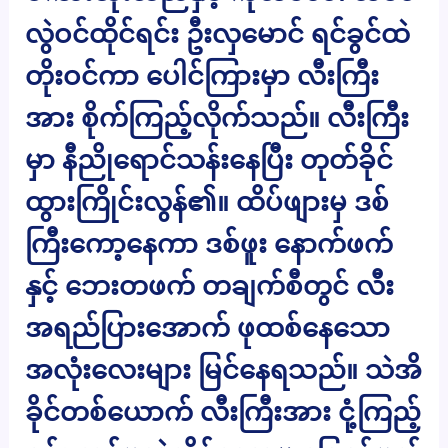
လွဲဝင်ထိုင်ရင်း ဦးလှမောင် ရင်ခွင်ထဲ
တိုးဝင်ကာ ပေါင်ကြားမှာ လီးကြီး
အား စိုက်ကြည့်လိုက်သည်။ လီးကြီး
မှာ နီညိုရောင်သန်းနေပြီး တုတ်ခိုင်
ထွားကြိုင်းလွန်၏။ ထိပ်ဖျားမှ ဒစ်
ကြီးကော့နေကာ ဒစ်ဖူး နောက်ဖက်
နှင့် ဘေးတဖက် တချက်စီတွင် လီး
အရည်ပြားအောက် ဖုထစ်နေသော
အလုံးလေးများ မြင်နေရသည်။ သဲအိ
ခိုင်တစ်ယောက် လီးကြီးအား ငုံ့ကြည့်