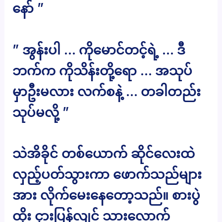
နော် ”
” အွန်းပါ … ကိုမောင်တင့်ရဲ့ … ဒီ
ဘက်က ကိုသိန်းတို့ရော … အသုပ်
မှာဦးမလား လက်စနဲ့ … တခါတည်း
သုပ်မလို့ ”
သဲအိခိုင် တစ်ယောက် ဆိုင်လေးထဲ
လှည့်ပတ်သွားကာ ဖောက်သည်များ
အား လိုက်မေးနေတော့သည်။ စားပွဲ
ထိုး ငှားပြန်လျင် သားလောက်