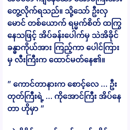
တွေ့လိုက်ရသည်။ သို့သော် ဦးလှ
မောင် တစ်ယောက် ရမ္မက်စိတ် ထကြွ
နေသဖြင့် အိပ်ခန်းပေါက်မှ သဲအိခိုင်
ခန္ဓာကိုယ်အား ကြည့်ကာ ပေါင်ကြား
မှ လီးကြီးက ထောင်မတ်နေ၏။
” ကောင်တာနားက စောင့်လေ … ဦး
တုတ်ကြီးရဲ့ … ကိုအောင်ကြီး အိပ်နေ
တာ ဟိုမှာ ”