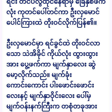
ရင်း တင်ပလွဲထိုင်နေရာမှ ခြေနှစ်ဖက်
လုံး ကုတင်ပေါ်တင်ကာ ဦးလှမောင်
ပေါင်ကြားထဲ တိုးဝင်လိုက်ပြန်၏။
ဦးလှမောင်မှာ ရင်ခွင်ထဲ တိုးဝင်လာ
သော သဲအိခိုင် ကိုယ်လုံး ထွားထွား
အား ပွေ့ဖက်ကာ မျက်နှာလေး ဆွဲ
မော့လိုက်သည်။ မျက်ခုံး
ကောင်းကောင်း ပါးဖောင်းဖောင်း
လေးနင့် မျက်နှာဝိုင်းလေး ပေါ်မှ
မျက်ဝန်းနက်ကြီးက တစုံတခုအား