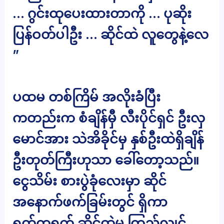
… ဂွင်းထုပေးထားတာကို … ပုဆိုး
ပြန်ဝတ်ပါဦး … ဆိုင်ထဲ လူတွေနဲ့လေ
”
ပထမ တစ်ကြိမ် အလိုးခံပြီး
ကတည်းက စံချိန်မှီ လီးပိုင်ရှင် ဦးလှ
မောင်အား သဲအိခိုင်မှ နှစ်ဦးထဲရှိချိန်
ဦးတုတ်ကြီးဟုသာ ခေါ်တော့သည်။
ငွေသိမ်း စားပွဲခုံလေးမှာ ဆိုင်
အနောက်ဖက်ခြမ်းတွင် ရှိကာ
ရုတ်တရက် ဆိုင်ထဲမှ ကြည့်လျင်