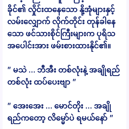
ခိုင်၏ လှိုင်းထနေသော နို့အုံများနှင့်
လမ်းလျှောက် လိုက်တိုင်း တုန်ခါနေ
သော ဖင်သားစိုင်ကြီးများက ပုရိသ
အပေါင်းအား ဖမ်းစားထားနိုင်၏။
” မသဲ … ဘီအီး တစ်လုံးနဲ့ အချိုရည်
တစ်လုံး ထပ်ပေးဗျာ ”
” အေးအေး … မောင်တိုး … အချို
ရည်ကတော့ လိမ္မော်ပဲ ရမယ်နော် ”