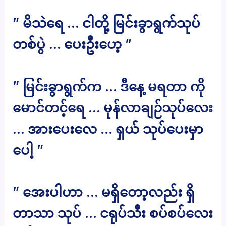
” မိသဲရေ … ငါတို့ မြင်းခွာရွက်သုပ်
တစ်ပွဲ … ပေးဦးဟေ့ ”
” မြင်းခွာရွက်က … ဒီနေ့ မရတာ ကို
မောင်တင့်ရေ … မုန်လာချဉ်သုပ်လေး
… အားပေးလေ … ရှယ် သုပ်ပေးမှာ
ပေါ့ ”
” အေးပါဟာ … မရှိတော့လည်း ရှိ
တာသာ သုပ် … ငရုပ်သီး စပ်စပ်လေး