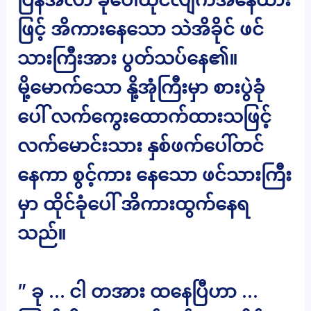
ဖြင့် အိကားနေသော သဲအိခိုင် ဖင်
သားကြီးအား ပွတ်သပ်နေ၏။
မို့မောက်သော နို့အုံကြီးမှာ စားပွဲခုံ
ပေါ် လက်ကွေးထောက်ထားသဖြင့်
လက်မောင်းသား နှစ်ဖက်ပေါ်တင်
နေကာ စွင့်ကား နေသော ဖင်သားကြီး
မှာ ထိုင်ခုံပေါ် အိကားထွက်နေရ
သည်။
” ခု … ငါ တအား ထနေပြီဟာ …