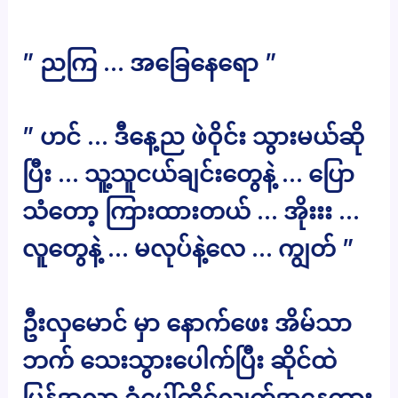
” ညကြ … အခြေနေရော ”
” ဟင် … ဒီနေ့ည ဖဲဝိုင်း သွားမယ်ဆို
ပြီး … သူ့သူငယ်ချင်းတွေနဲ့ … ပြော
သံတော့ ကြားထားတယ် … အိုးးး …
လူတွေနဲ့ … မလုပ်နဲ့လေ … ကျွတ် ”
ဦးလှမောင် မှာ နောက်ဖေး အိမ်သာ
ဘက် သေးသွားပေါက်ပြီး ဆိုင်ထဲ
ပြန်အလာ ခုံပေါ်ထိုင်လျက်အနေထား