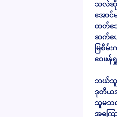
သလဲဆို
အောင်မင
တတ်သေး
ဆက်ပေါ
မြစိမ်
ဝေဖန်ရ
ဘယ်သူ
ဒုတိယအ
သူမဘဝ 
အကြောင