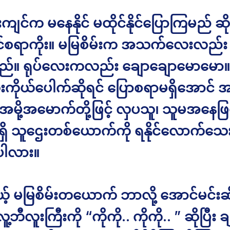
ကျင်က မနေနိုင် မထိုင်နိုင်ပြောကြမည် ဆ
င်စရာကိုး။ မမြစိမ်းက အသက်လေးလည်း
်။ ရုပ်လေးကလည်း ချောချောမောမော။
ံးကိုယ်ပေါက်ဆိုရင် ပြောစရာမရှိအောင် အ
အမို့အမောက်တို့ဖြင့် လှပသူ၊ သူမအနေဖြင
်ရှိ သူဌေးတစ်ယောက်ကို ရနိုင်လောက်သ
ပါလား။
် မမြစိမ်းတယောက် ဘာလို့ အောင်မင်းဆိုတ
့ဘီလူးကြီးကို “ကိုကို.. ကိုကို.. ” ဆိုပြီး 