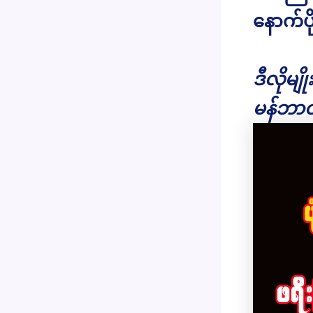
နောက်ပိ
ဒီလိုမျ
မန်ဘာဝ