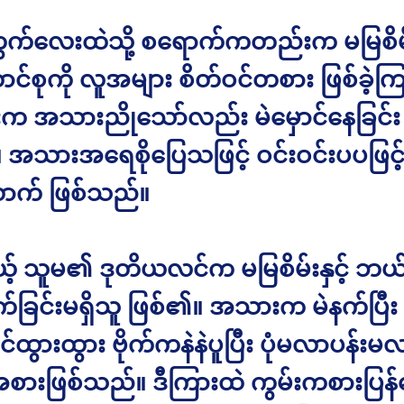
ကွက်လေးထဲသို့ စရောက်ကတည်းက မမြစိမ်း
ာင်စုကို လူအများ စိတ်ဝင်တစား ဖြစ်ခဲ့
်းက အသားညိုသော်လည်း မဲမှောင်နေခြင်း
 အသားအရေစိုပြေသဖြင့် ဝင်းဝင်းပပဖြင့
ာက် ဖြစ်သည်။
့် သူမ၏ ဒုတိယလင်က မမြစိမ်းနှင့် ဘယ်
က်ခြင်းမရှိသူ ဖြစ်၏။ အသားက မဲနက်ပြီး
ထွားထွား ဗိုက်ကနဲနဲပူပြီး ပုံမလာပန်းမ
အစားဖြစ်သည်။ ဒီကြားထဲ ကွမ်းကစားပြန်