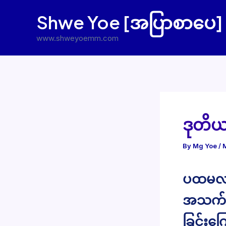
Skip
Shwe Yoe [အပြာစာပေ]
to
content
www.shweyoemm.com
ဒုတိယ
By
Mg Yoe
/
ပထမလင်က
အသက် (
ခြင်းကြ