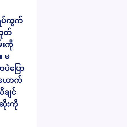
ရပ်ကွက်
ဟုတ်
းကို
။ မ
ာပဲပြော
်ယောက်
ိချင်
ိုးကို