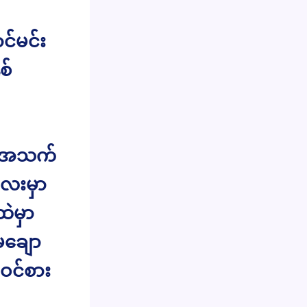
င်မင်း
စ်
က အသက်
လေးမှာ
ထဲမှာ
းမချော
ဝင်စား