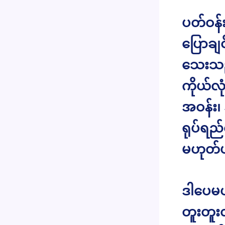
ပတ်ဝန်း
ပြောချ
သေးသည
ကိုယ်လု
အဝန်း၊ 
ရုပ်ရည
မဟုတ်
ဒါပေမယ့
တူးတူးလူ