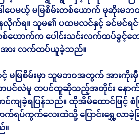
ါပေမယ့် မမြစိမ်းတစ်ယောက် မုဆိုးမဘဝန
လိုက်ရ။ သူမ၏ ပထမလင်နှင့် ခင်မင်ရင်းန
စ်ယောက်က ပေါင်းသင်းလက်ထပ်ခွင့်တေ
်းအား လက်ထပ်ယူခဲ့သည်။
ာင့် မမြစိမ်းမှာ သူမဘဝအတွက် အားကိုးမှီခ
တပင်လဲမူ တပင်ထူဆိုသည့်အတိုင်း နောက
င်ကျခဲ့ရပြန်သည်။ ထိုအိမ်ထောင်ဖြင့် စ
်ရပ်ကွက်လေးထဲသို့ ပြောင်းရွှေ့လာခဲ့ခြ
်။