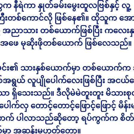
က နီရဲကာ နှုတ်ခမ်းမွေးထူလဗြစ်နှင့် လူ့
ြီးတစ်ကောင်လို ဖြစ်နေ၏။ ထိုသူက အော
် အညာသား တစ်ယောက်ဖြစ်ပြီး ကလေးနှ
ဖေ မုဆိုးဖိုတစ်ယောက် ဖြစ်လေသည်။
မင်း၏ သားနှစ်ယောက်မှာ တစ်ယောက်
ှစ်အရွယ် လူပျိုပေါက်လေးဖြစ်ပြီး အငယ်
်သာ ရှိသေးသည်။ ဒီလိုမဲမဲတူးတူး မိသားစု
းပေါက်လှ တောင့်တောင့်ဖြောင့်ဖြောင့် မိန်
က် ပါလာသည်ဆိုတော့ ရပ်ကွက်က စိတ်
မှာ အဆန်းမဟုတ်တော့။