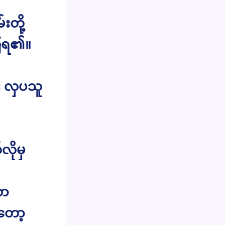
တို့
ကြရ၏။
် လှပသူ
လိုမှ
လာ
တော့