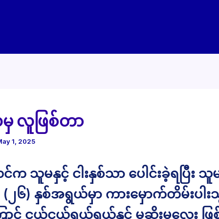
မှ လူဖြစ်တာ
May 1, 2025
 သူမနှင့် ငါးနှစ်သာ ပေါင်းခဲ့ရပြီး သူ
၂၆) နှစ်အရွယ်မှာ ကားမှောက်တိမ်းပါးသွ
ောင့် ငယ်ငယ်ရွယ်ရွယ်နှင့် မုဆိုးမလေး ဖြစ်