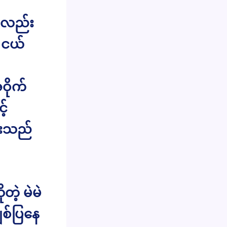
ိုလည်း
 ငယ်
ဝိုက်
့်
ေးသည်
ဲ့ မဲမဲ
ချစ်ပြနေ