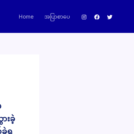
Home
အပြာစာပေ
မ
ားခဲ့
ခဲ့ရ