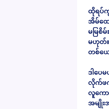
ထိုရပ်
အိမ်ထေ
မမြစိမ
မဟုတ်။
တစ်ယေ
ဒါပေမယ
လိုက်ဖ
လူကောင်
အမျိုး