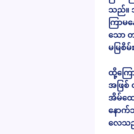
သည်။ ဒ
ကြာမနေ
သော တ
မမြစိမ
ထို့ကြေ
အဖြစ် 
အိမ်ထော
နောက်ဘက
လေသည