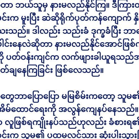
တာ ဘယ်သူမှ နားမလည်နိုင်ကြ။ ဒီကြား
်းက မူးပြီး ဆဲဆိုရိုက်ပုတ်ကန်ကျောက် နှ
သည်။ ဒါလည်း သည်းခံ ဒုက္ခခံပြီး ဘာက
င်းနေလဲဆိုတာ နားမလည်နိုင်အောင်ဖြစ
းကို ပတ်ဝန်းကျင်က လက်ဖျားခါယူရသည်
ှုတ်ချနေကြခြင်း ဖြစ်လေသည်။
တွေဘာပြောပြော မမြစိမ်းကတော့ သူမ
ိမ်ထောင်ရေးကို အလွန်ကျေနပ်နေသည်။
လူဖြစ်ရကျိုးနပ်သည်ဟုလည်း ခံစားရ
်းက သူမ၏ ပထမလင်သား ဆုံးပါးသွားပြ