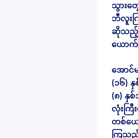
သွားတွေ
ဘီလူးက
ဆိုသည့
ယောက်အ
အောင်
(၁၆) န
(၈) နှစ
လုံးကြီ
တစ်ယော
ကြသည်