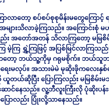
ြာလာတော့ စပ်စပ်စုစုမိန်းမတွေကြောင့် 
လူအများသိလာခဲ့ကြသည်။ အကြောင်းစုံ မ
်း အတော်အတန် သိလာကြတော့ မမြစိမ်
ကြ မဲ့ကြ ရွှဲ့ကြဖြင့် အပြစ်မြင်လာကြသည်
းကတော့ ဘယ်သူ့ကိုမှ ဂရုမစိုက်။ ဘယ်သူဘ
ရေးမလုပ်။ အသားမဲမဲ မုဆိုးဖိုကလေးနှစ
 ယူတယ်ဆိုပြီး ပြောကြလည်း မမြစိမ်းမသ
ာင်နေသည်။ လူ့ဘီလူးကြီးလို ပုံဆိုးပန်းဆ
ြောလည်း ပြုံးလို့သာနေသည်။