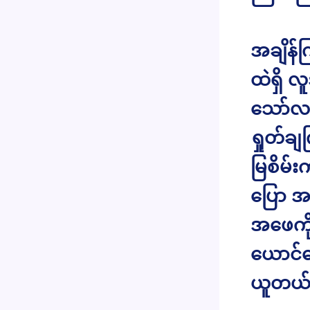
အချိန်က
ထဲရှိ 
သော်လည
ရှုတ်ချ
မြစိမ်
ပြော အ
အဖေကို
ယောင်ဆေ
ယူတယ်ပ