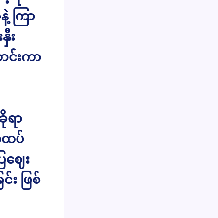
ဲ့ ကြာ
ှီး
ာင်းကာ
ိုရာ
်ထပ်
ံပြဈေး
င်း ဖြစ်