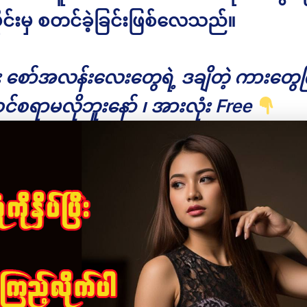
ုင်းမှ စတင်ခဲ့ခြင်းဖြစ်လေသည်။
ိုး စော်အလန်းလေးတွေရဲ့ ဒချိတဲ့ ကားတွေကြ
င်စရာမလိုဘူးနော် ၊ အားလုံး Free