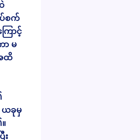
ထဲ
ိပ်စက်
ြောင့်
်ကာ မ
အထိ
၏
 ယခုမှ
၏။
ီး