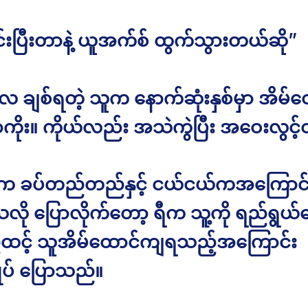
်းပြီးတာနဲ့ ယူအက်စ် ထွက်သွားတယ်ဆို”
 ချစ်ရတဲ့ သူက နောက်ဆုံးနှစ်မှာ အိမ်ထ
ကိုး။ ကိုယ်လည်း အသဲကွဲပြီး အဝေးလွင့်
်က ခပ်တည်တည်နှင့် ငယ်ငယ်ကအကြောင်
်သလို ပြောလိုက်တော့ ရီက သူ့ကို ရည်ရွယ်ပ
ထင့် သူအိမ်ထောင်ကျရသည့်အကြောင်း
ုပ် ပြောသည်။