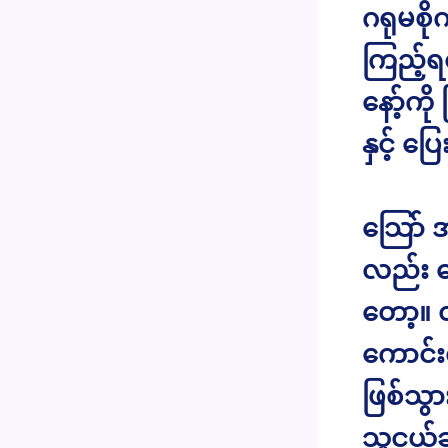
ဂရုမစို
ကြည့်ရင
နော့်ကို
နှင့် ပ
သြော်
လည်း ပြ
တော့။ 
ကောင်း
ဖြစ်သွ
သူငယ်ခ