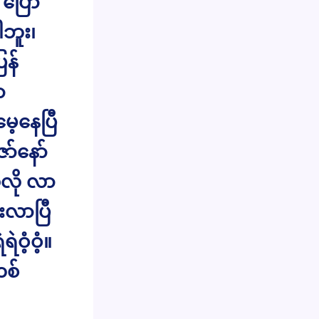
 ပြော
ဘူး၊
ြန်
ာ
ေ့နေပြီ
ာ်နော်
သလို လာ
းလာပြီ
ဝံ့ဝံ့။
တစ်