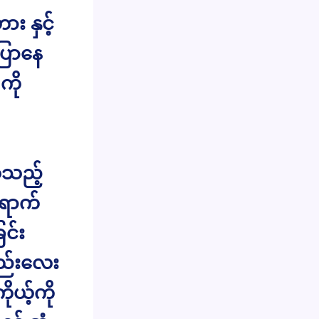
း နှင့်
ြောနေ
ကို
ုသည့်
ရောက်
င်း
နည်းလေး
ယ့်ကို