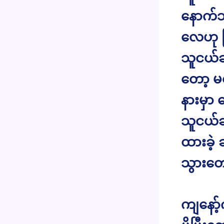
နောက်သ
လေဟု ပ
သူငယ်ခ
တော့ မတ
နားမှာ 
သူငယ်ခ
ထားခဲ့ 
သွားတော
ကျနော့်