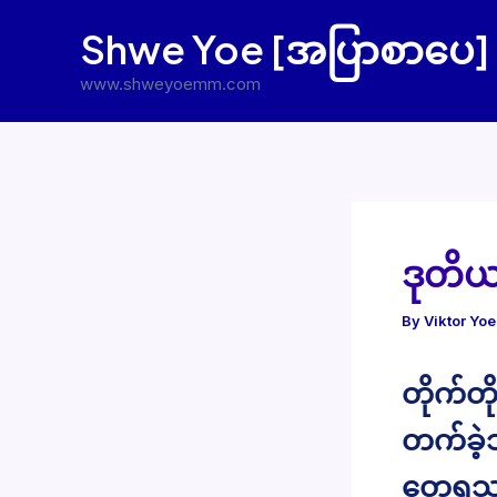
Skip
Shwe Yoe [အပြာစာပေ]
to
content
www.shweyoemm.com
ဒုတိ
By
Viktor Yo
တိုက်တိ
တက်ခဲ့
တွေ့ရသ