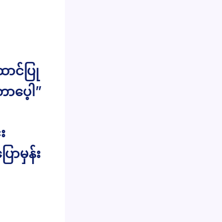
ောင်ပြု
တာပေ့ါ”
း
ြောမှန်း