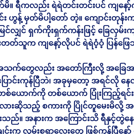
က်မိ။ ရီကလည်း ရဲရဲတင်းတင်းပင် ကျနော့်ကို
်း ဟွန့် မှတ်မိပါ့တော် တဲ့။ ကျောင်းတုန်
 မြင်လျှင် ရှက်ကိုးရှက်ကန်းဖြင့် ခြေလှမ်းက
ြေးတတ်သူက ကျနော့်လိုပင် ရဲရဲဝံ့ဝံ့ ပြန်ဖ
 အသက်တွေလည်း အတော်ကြီးလို့ အခြေ
ောင်းကုန်ပြီဘဲ၊ အခုမှတော့ အရင်လို နေလိ
တစ်ယောက်ကို တစ်ယောက် ပြုံးကြည့်ရင်း
လားဆိုသည့် စကားကို ပြိုင်တူမေးမိလို့
ားသည်။ အနားက အကြောင်းသိ ရီနှင့်တွဲန
ျင်းက လွမ်းစရာလေးတွေ ဖြစ်ကုန်ပြီနော်