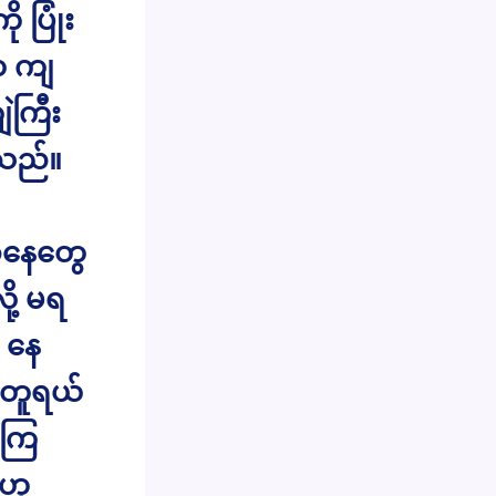
 ပြုံး
းက ကျ
ျဲကြီး
ြေသည်။
အနေတွေ
ု့ မရ
 နေ
 အတူရယ်
ေကြ
 ဟု