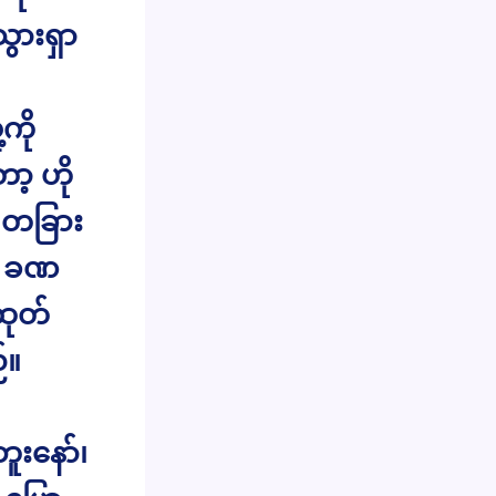
ွားရှာ
ကို
ာ့ ဟို
ာ တခြား
ို ခဏ
ထုတ်
်။
ူးနော်၊