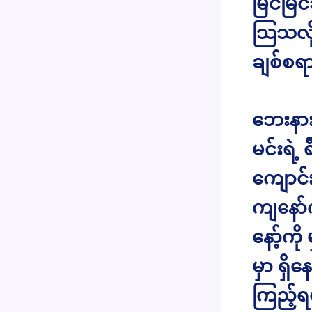
မြင်မြင
သြသလို
ချစ်စရ
ဘေးနား
မင်းရဲ့
ကျောင်း
ကျနော်က
နော့်ကို
မှာ ရှ
ကြည့်ရင