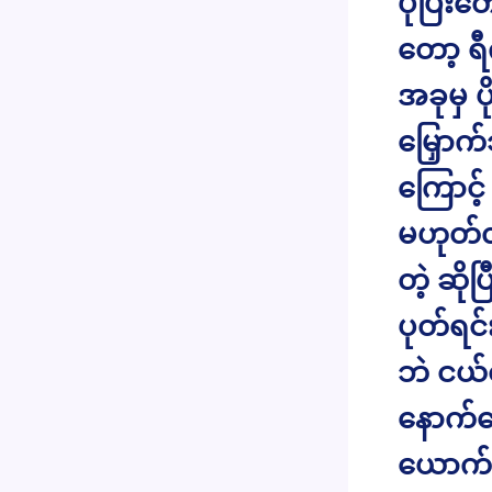
ပိုပြီး
တော့ ရ
အခုမှ ပ
မြှောက်
ကြောင့်
မဟုတ်လာ
တဲ့ ဆို
ပုတ်ရင
ဘဲ ငယ်င
နောက်တ
ယောက်