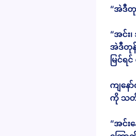
“အဲဒီတု
“အင်း၊ 
အဲဒီတု
မြင်ရင
ကျနော်
ကို သတ
“အင်းနေ