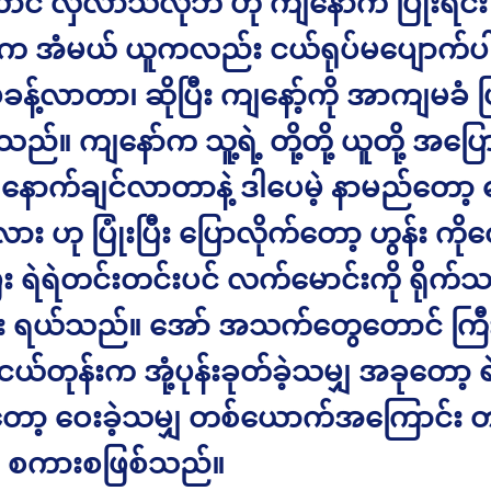
တောင် လှလာသလိုဘဲ ဟု ကျနော်က ပြုံးရင်း
ီက အံမယ် ယူကလည်း ငယ်ရုပ်မပျောက်ပါ
ိုခန့်လာတာ၊ ဆိုပြီး ကျနော့်ကို အာကျမခံ ပ
သည်။ ကျနော်က သူ့ရဲ့ တို့တို့ ယူတို့ အပြေ
 နောက်ချင်လာတာနဲ့ ဒါပေမဲ့ နာမည်တော့ မ
း ဟု ပြုံးပြီး ပြောလိုက်တော့ ဟွန်း ကိုဇေ
ပြီး ရဲရဲတင်းတင်းပင် လက်မောင်းကို ရိုက်
်း ရယ်သည်။ အော် အသက်တွေတောင် ကြီ
ယ်တုန်းက အုံ့ပုန်းခုတ်ခဲ့သမျှ အခုတော့ ရဲရဲ
ော့ ဝေးခဲ့သမျှ တစ်ယောက်အကြောင်း 
 စကားစဖြစ်သည်။