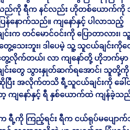
ည်ကို ရီက နင်လည်း ဟိုတစ်ယောက်ကို သ
ြန်နောက်သည်။ ကျနော်နှင့် ပါလာသည့်
ျင်းက တင်မောင်ဝင်းကို ပြောတာလား၊ သူ့
ွေ့သေးဘူး၊ ဒါပေမဲ့ သူ့ သူငယ်ချင်းကိုတေ
တွေ့လိုက်တယ်၊ လာ ကျနော်တို့ ဟိုဘက်မှ
ျင်းတွေ သွားနှုတ်ဆက်ရအောင်၊ သူတို့က
ဆိုပြီး အလိုက်တသိ ရီ့သူငယ်ချင်းကို ခေါ်
့ ကျနော်နှင့် ရီ နှစ်ယောက်ထဲ ကျန်ခဲ့သည
က ရီ့ကို ကြည့်ရင်း ရီက ငယ်ရုပ်မပျောက်ဘ