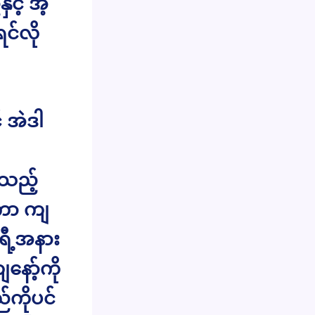
င့် အံ့
င်လို
 အဲဒါ
်သည့်
းကာ ကျ
 ရီ့အနား
ော့်ကို
်ကိုပင်