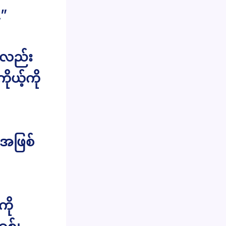
.”
ယ်လည်း
ုယ့်ကို
 အဖြစ်
ကို