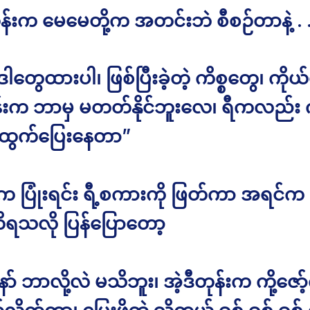
န်းက မေမေတို့က အတင်းဘဲ စီစဉ်တာနဲ့ . 
ဒါတွေထားပါ၊ ဖြစ်ပြီးခဲ့တဲ့ ကိစ္စတွေ၊ ကို
န်းက ဘာမှ မတတ်နိုင်ဘူးလေ၊ ရီကလည်း ကိ
် ထွက်ပြေးနေတာ”
က ပြုံးရင်း ရီ့စကားကို ဖြတ်ကာ အရင်က
ိရသလို ပြန်ပြောတော့
ာ် ဘာလို့လဲ မသိဘူး၊ အဲ့ဒီတုန်းက ကို့ဇော့်