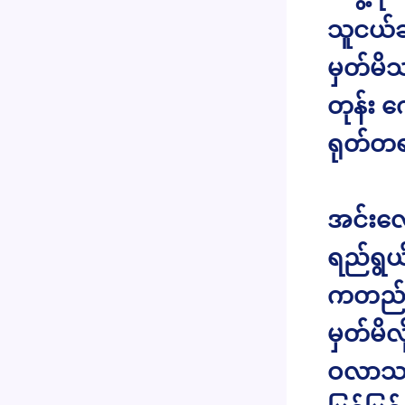
သူငယ်ချ
မှတ်မိ
တုန်း 
ရုတ်တရ
အင်းလေ
ရည်ရွယ
ကတည်းက
မှတ်မိ
ဝလာသည်