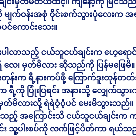
်ချင်းမှတ်မိတယ်ထင့်။ ကျနော့်ကို မြင်သည်နှ
 မျက်ဝန်းအစုံ ဝိုင်းစက်သွားပုံလေးက အရ
ာပင်ကောင်းသေး။
ပါလာသည့် ငယ်သူငယ်ချင်းက ဟေ့ရောင်
 ရီ လေ၊ မှတ်မိလား ဆိုသည်ကို ပြန်မဖြေမိ။
တုန်းက ရီ့နားကပ်ဖို့ ကြောက်ဒူးတုန်တတ
 ရီ့ကို ပြုံးပြရင်း အနားသို့ လျှေက်သွာ
 မှတ်မိလားလို့ ရဲရဲဝံ့ဝံ့ပင် မေးမိသွားသည်။
ိနေသည့် အကြောင်းသိ ငယ်သူငယ်ချင်းက ကျန
်း သူ့ပါးစပ်ကို လက်ဖြင့်ပိတ်ကာ ရယ်သည