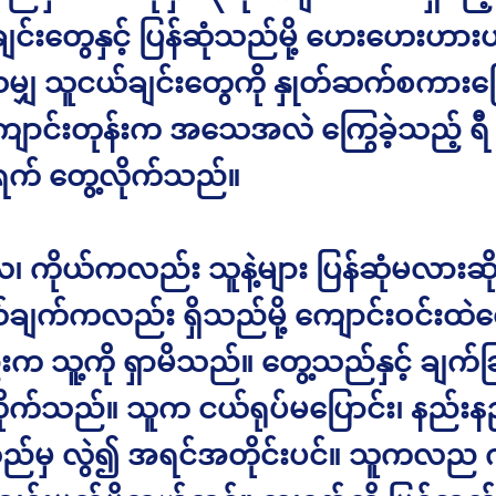
င်းတွေနှင့် ပြန်ဆုံသည်မို့ ဟေးဟေးဟားဟာ
သမျှ သူငယ်ချင်းတွေကို နှုတ်ဆက်စကားပ
ကျောင်းတုန်းက အသေအလဲ ကြွေခဲ့သည့် ရီ 
က် တွေ့လိုက်သည်။
၊ ကိုယ်ကလည်း သူနဲ့များ ပြန်ဆုံမလားဆိ
်ချက်ကလည်း ရှိသည်မို့ ကျောင်းဝင်းထဲ
 သူ့ကို ရှာမိသည်။ တွေ့သည်နှင့် ချက်ခြ
လိုက်သည်။ သူက ငယ်ရုပ်မပြောင်း၊ နည်း
မှ လွဲ၍ အရင်အတိုင်းပင်။ သူကလည ကို