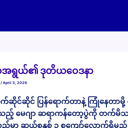
ယအရွယ်၏ ဒုတိယဝေဒနာ
e
/
April 3, 2026
ုက်ဆိုင်ဆိုင် ပြန်ရောက်တာနဲ့ ကြုံနေတာမို့
သည့် မေဂျာ ဆရာကန်တော့ပွဲကို တက်မိ
ည်မှာ ဆယ်စုနှစ် ၃ စုကျော်လောက်ရှိမည့်