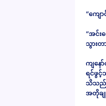
“ကျောင
“အင်းလေ
သွားတာ
ကျနော
ရင်ဖွင့
သိသည်
အတိုချ