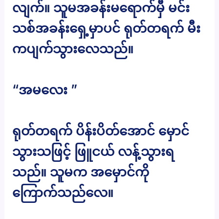
လျက်။ သူမအခန်းမရောက်မှီ မင်း
သစ်အခန်းရှေ့မှာပင် ရုတ်တရက် မီး
ကပျက်သွားလေသည်။
“အမလေး ”
ရုတ်တရက် ပိန်းပိတ်အောင် မှောင်
သွားသဖြင့် ဖြူငယ် လန့်သွားရ
သည်။ သူမက အမှောင်ကို
ကြောက်သည်လေ။