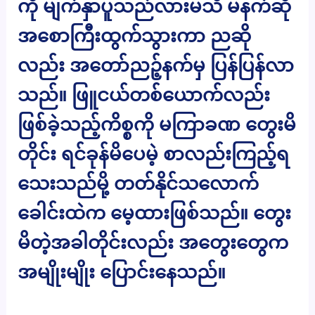
ကို မျက်နှာပူသည်လားမသိ မနက်ဆို
အစောကြီးထွက်သွားကာ ညဆို
လည်း အတော်ညဉ့်နက်မှ ပြန်ပြန်လာ
သည်။ ဖြူငယ်တစ်ယောက်လည်း
ဖြစ်ခဲ့သည့်ကိစ္စကို မကြာခဏ တွေးမိ
တိုင်း ရင်ခုန်မိပေမဲ့ စာလည်းကြည့်ရ
သေးသည်မို့ တတ်နိုင်သလောက်
ခေါင်းထဲက မေ့ထားဖြစ်သည်။ တွေး
မိတဲ့အခါတိုင်းလည်း အတွေးတွေက
အမျိုးမျိုး ပြောင်းနေသည်။