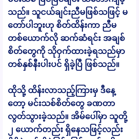
သည်။ သူငယ်ချင်းညီမဖြစ်သဖြင့် မ
တော်ပါဘူးဟု စိတ်ထိန်းကာ ညီမ
တစ်ယောက်လို ဆက်ဆံရင်း အချစ်
စိတ်တွေကို သိုဝှက်ထားခဲ့ရသည်မှာ
တစ်နှစ်နီးပါးပင် ရှိခဲ့ပြီ ဖြစ်သည်။
ထိုသို့ ထိန်းလာသည့်ကြားမှ ဒီနေ့
တော့ မင်းသစ်စိတ်တွေ ခဏတာ
လွတ်သွားခဲ့သည်။ အိမ်ပေါ်မှာ သူတို့
၂ ယောက်တည်း ရှိနေသဖြင့်လည်း