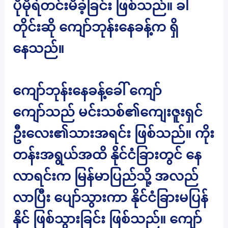
ပိုမိုရဲတင်းမိခဲ့ခြင်း ဖြစ်သည်။ ခါ
တိုင်းဆို ကျော်ဘုန်းနေခန့်က ရှိ
နေသည်။
ကျော်ဘုန်းနေခန့်ခေါ် ကျော်
ကျော်သည် မင်းသစ်၏ကျေးဇူးရှင်
ဦးလေး၏သားအရင်း ဖြစ်သည်။ ကိုး
တန်းအရွယ်အထိ နိုင်ငံခြားတွင် နေ
လာရင်းက မြန်မာပြည်သို့ အလည်
လာပြီး ပျော်သွားကာ နိုင်ငံခြားမပြန်
နိုင် ဖြစ်သွားခြင်း ဖြစ်သည်။ ကျော်