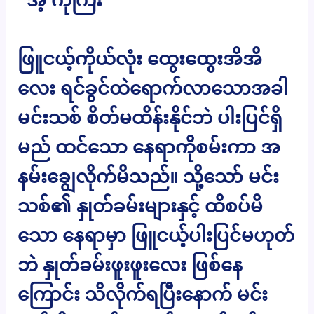
ဖြူငယ့်ကိုယ်လုံး ထွေးထွေးအိအိ
လေး ရင်ခွင်ထဲရောက်လာသောအခါ
မင်းသစ် စိတ်မထိန်းနိုင်ဘဲ ပါးပြင်ရှိ
မည် ထင်သော နေရာကိုစမ်းကာ အ
နမ်းချွေလိုက်မိသည်။ သို့သော် မင်း
သစ်၏ နှုတ်ခမ်းများနှင့် ထိစပ်မိ
သော နေရာမှာ ဖြူငယ့်ပါးပြင်မဟုတ်
ဘဲ နှုတ်ခမ်းဖူးဖူးလေး ဖြစ်နေ
ကြောင်း သိလိုက်ရပြီးနောက် မင်း