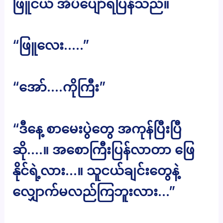
ဖြူငယ် အိပ်ပျော်ရပြန်သည်။
“ဖြူလေး…..”
“အော်….ကိုကြီး”
“ဒီနေ့ စာမေးပွဲတွေ အကုန်ပြီးပြီ
ဆို….။ အစောကြီးပြန်လာတာ ဖြေ
နိုင်ရဲ့လား…။ သူငယ်ချင်းတွေနဲ့
လျှောက်မလည်ကြဘူးလား…”