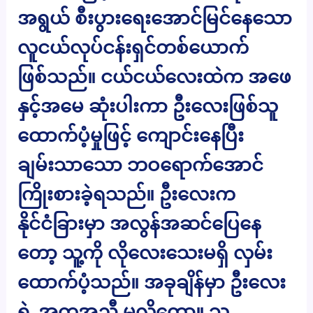
အရွယ် စီးပွားရေးအောင်မြင်နေသော
လူငယ်လုပ်ငန်းရှင်တစ်ယောက်
ဖြစ်သည်။ ငယ်ငယ်လေးထဲက အဖေ
နှင့်အမေ ဆုံးပါးကာ ဦးလေးဖြစ်သူ
ထောက်ပံ့မှုဖြင့် ကျောင်းနေပြီး
ချမ်းသာသော ဘဝရောက်အောင်
ကြိုးစားခဲ့ရသည်။ ဦးလေးက
နိုင်ငံခြားမှာ အလွန်အဆင်ပြေနေ
တော့ သူ့ကို လိုလေးသေးမရှိ လှမ်း
ထောက်ပံ့သည်။ အခုချိန်မှာ ဦးလေး
ရဲ့ အကူအညီ မလိုတော့။ သူ့