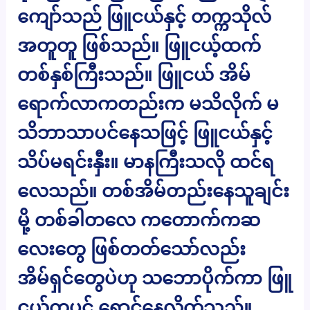
ကျော်သည် ဖြူငယ်နှင့် တက္ကသိုလ်
အတူတူ ဖြစ်သည်။ ဖြူငယ့်ထက်
တစ်နှစ်ကြီးသည်။ ဖြူငယ် အိမ်
ရောက်လာကတည်းက မသိလိုက် မ
သိဘာသာပင်နေသဖြင့် ဖြူငယ်နှင့်
သိပ်မရင်းနှီး။ မာနကြီးသလို ထင်ရ
လေသည်။ တစ်အိမ်တည်းနေသူချင်း
မို့ တစ်ခါတလေ ကတောက်ကဆ
လေးတွေ ဖြစ်တတ်သော်လည်း
အိမ်ရှင်တွေပဲဟု သဘောပိုက်ကာ ဖြူ
ငယ်ကပင် ရှောင်နေလိုက်သည်။