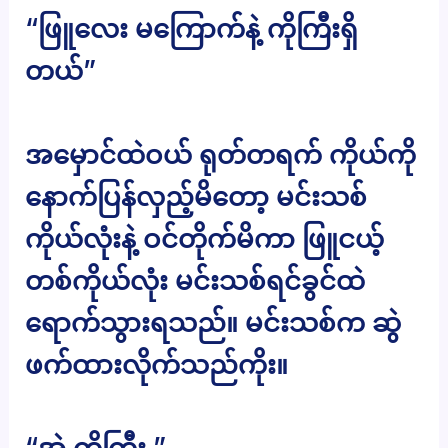
“ဖြူလေး မကြောက်နဲ့ ကိုကြီးရှိ
တယ်”
အမှောင်ထဲဝယ် ရုတ်တရက် ကိုယ်ကို
နောက်ပြန်လှည့်မိတော့ မင်းသစ်
ကိုယ်လုံးနဲ့ ဝင်တိုက်မိကာ ဖြူငယ့်
တစ်ကိုယ်လုံး မင်းသစ်ရင်ခွင်ထဲ
ရောက်သွားရသည်။ မင်းသစ်က ဆွဲ
ဖက်ထားလိုက်သည်ကိုး။
“အဲ့ ကိုကြီး ”