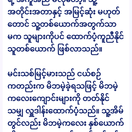
အတိုင်းအတာနှင့် အမြင့်ဆုံး မဟုတ်
တောင် သူ့တစ်ယောက်အတွက်သာ
မက သူများကိုပင် ထောက်ပံ့ကူညီနိုင်
သူတစ်ယောက် ဖြစ်လာသည်။
မင်းသစ်မြင့်မားသည် ငယ်စဉ်
ကတည်းက မိဘမဲ့ခဲ့ရသဖြင့် မိဘမဲ့
ကလေးကျောင်းများကို တတ်နိုင်
သမျှ လှူဒါန်းထောက်ပံ့သည်။ သူ့အိမ်
တွင်လည်း မိဘမဲ့ကလေး နှစ်ယောက်