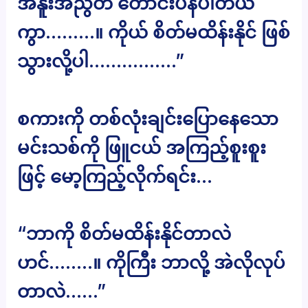
အနူးအညွတ် တောင်းပန်ပါတယ်
ကွာ………။ ကိုယ် စိတ်မထိန်းနိုင် ဖြစ်
သွားလို့ပါ…………….”
စကားကို တစ်လုံးချင်းပြောနေသော
မင်းသစ်ကို ဖြူငယ် အကြည့်စူးစူး
ဖြင့် မော့ကြည့်လိုက်ရင်း…
“ဘာကို စိတ်မထိန်းနိုင်တာလဲ
ဟင်……..။ ကိုကြီး ဘာလို့ အဲလိုလုပ်
တာလဲ……”