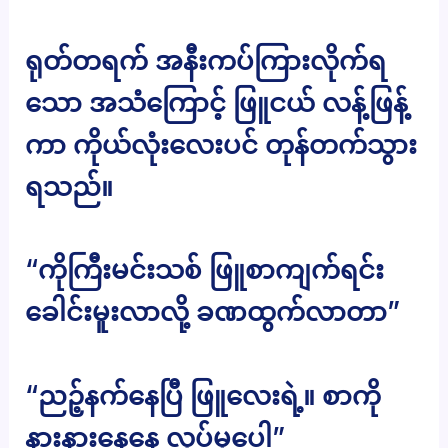
ရုတ်တရက် အနီးကပ်ကြားလိုက်ရ
သော အသံကြောင့် ဖြူငယ် လန့်ဖြန့်
ကာ ကိုယ်လုံးလေးပင် တုန်တက်သွား
ရသည်။
“ကိုကြီးမင်းသစ် ဖြူစာကျက်ရင်း
ခေါင်းမူးလာလို့ ခဏထွက်လာတာ”
“ညဉ့်နက်နေပြီ ဖြူလေးရဲ့။ စာကို
နားနားနေနေ လုပ်မှပေါ့”