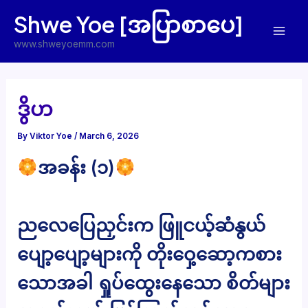
Skip
Shwe Yoe [အပြာစာပေ]
to
Mai
content
www.shweyoemm.com
Men
ဒွိဟ
By
Viktor Yoe
/
March 6, 2026
အခန်း (၁)
ညလေပြေညှင်းက ဖြူငယ့်ဆံနွယ်
ပျော့ပျော့များကို တိုးဝှေ့ဆော့ကစား
သောအခါ ရှုပ်ထွေးနေသော စိတ်များ