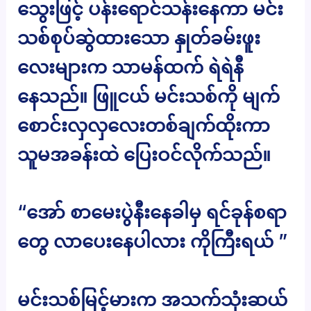
သွေးဖြင့် ပန်းရောင်သန်းနေကာ မင်း
သစ်စုပ်ဆွဲထားသော နှုတ်ခမ်းဖူး
လေးများက သာမန်ထက် ရဲရဲနီ
နေသည်။ ဖြူငယ် မင်းသစ်ကို မျက်
စောင်းလှလှလေးတစ်ချက်ထိုးကာ
သူမအခန်းထဲ ပြေးဝင်လိုက်သည်။
“အော် စာမေးပွဲနီးနေခါမှ ရင်ခုန်စရာ
တွေ လာပေးနေပါလား ကိုကြီးရယ် ”
မင်းသစ်မြင့်မားက အသက်သုံးဆယ်