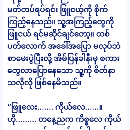
မတ်တပ်ရပ်ရင်း ဖြူငယ့်ကို စိုက်
ကြည့်နေသည်။ သူ့အကြည့်တွေကို
ဖြူငယ် ရင်မဆိုင်ချင်တော့။ တစ်
ပတ်လောက် အခေါ်အပြော မလုပ်ဘဲ
စာမေးပွဲပြီးလို့ အိမ်ပြန်ခါနီးမှ စကား
တွေလာပြောနေသော သူ့ကို စိတ်နာ
သလိုလို ဖြစ်နေမိသည်။
“ဖြူလေး……. ကိုယ်လေ……။
ဟို……… တနေ့ညက ကိစ္စလေ ကိုယ်