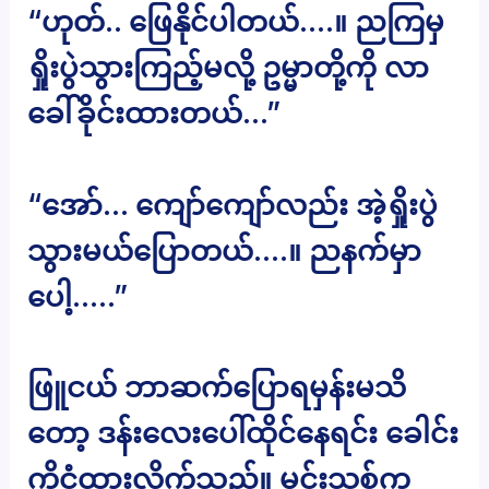
“ဟုတ်.. ဖြေနိုင်ပါတယ်….။ ညကြမှ
ရှိုးပွဲသွားကြည့်မလို့ ဥမ္မာတို့ကို လာ
ခေါ်ခိုင်းထားတယ်…”
“အော်… ကျော်ကျော်လည်း အဲ့ရှိုးပွဲ
သွားမယ်ပြောတယ်….။ ညနက်မှာ
ပေါ့…..”
ဖြူငယ် ဘာဆက်ပြောရမှန်းမသိ
တော့ ဒန်းလေးပေါ်ထိုင်နေရင်း ခေါင်း
ကိုငုံ့ထားလိုက်သည်။ မင်းသစ်က