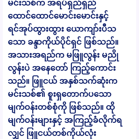
မင်းသစ်က အရပ်ရှည်ရှည်
ထောင်ထောင်မောင်းမောင်းနှင့်
ရင်အုပ်ထွားထွား ယောကျာ်းပီသ
သော ခန္ဒာကိုယ်ပိုင်ရှင် ဖြစ်သည်။
အသားအရည်က မဖြူလွန်း မညို
လွန်းပဲ အနေတော် ကြည့်ကောင်း
သည်။ ဖြူငယ် အနှစ်သက်ဆုံးက
မင်းသစ်၏ စူးရှတောက်ပသော
မျက်ဝန်းတစ်စုံကို ဖြစ်သည်။ ထို
မျက်ဝန်းများနှင့် အကြည့်ခံလိုက်ရ
လျှင် ဖြူငယ်တစ်ကိုယ်လုံး