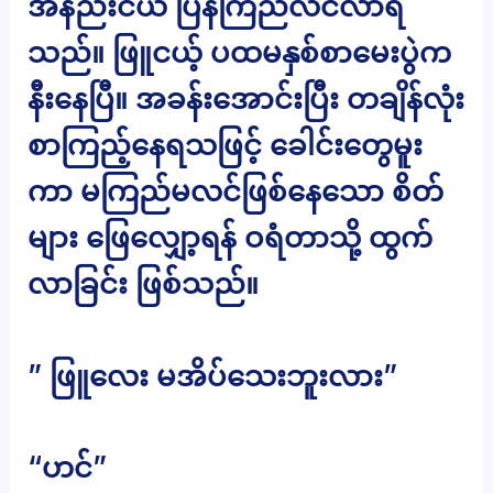
အနည်းငယ် ပြန်ကြည်လင်လာရ
သည်။ ဖြူငယ့် ပထမနှစ်စာမေးပွဲက
နီးနေပြီ။ အခန်းအောင်းပြီး တချိန်လုံး
စာကြည့်နေရသဖြင့် ခေါင်းတွေမူး
ကာ မကြည်မလင်ဖြစ်နေသော စိတ်
များ ဖြေလျှော့ရန် ဝရံတာသို့ ထွက်
လာခြင်း ဖြစ်သည်။
” ဖြူလေး မအိပ်သေးဘူးလား”
“ဟင်”