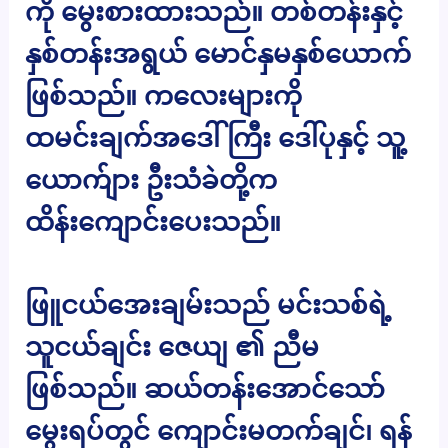
ကို မွေးစားထားသည်။ တစ်တန်းနှင့်
နှစ်တန်းအရွယ် မောင်နှမနှစ်ယောက်
ဖြစ်သည်။ ကလေးများကို
ထမင်းချက်အဒေါ်ကြီး ဒေါ်ပုနှင့် သူ့
ယောက်ျား ဦးသံခဲတို့က
ထိန်းကျောင်းပေးသည်။
ဖြူငယ်အေးချမ်းသည် မင်းသစ်ရဲ့
သူငယ်ချင်း ဇေယျ ၏ ညီမ
ဖြစ်သည်။ ဆယ်တန်းအောင်သော်
မွေးရပ်တွင် ကျောင်းမတက်ချင်၊ ရန်