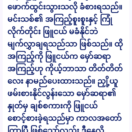
ဖောက်ထွင်းသွားသလို ခံစားရသည်။
မင်းသစ်၏ အကြည့်စူးစူးနှင့် ကြုံ
လိုက်တိုင်း ဖြူငယ် မခံနိုင်ဘဲ
မျက်လွှာချရသည်သာ ဖြစ်သည်။ ထို
အကြည့်ကို ဖြူငယ်က မှော်ဆရာ
အကြည့်ဟု ကိုယ့်ဘာသာ တိတ်တိတ်
လေး နာမည်ပေးထားသည်။ ညှို့ယူ
ဖမ်းစားနိုင်လွန်းသော မှော်ဆရာ၏
နှုတ်မှ ချစ်စကားကို ဖြူငယ်
စောင့်စားခဲ့ရသည်မှာ ကာလအတော်
ကြာပြီ ဖြစ်သော်လည်း ဒီနေ့လို