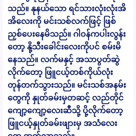
သည်။ နုနယ်သော ရင်သားလုံးလုံးအိ
အိလေးကို မင်းသစ်လက်ဖြင့် ဖြစ်
ညှစ်ပေးနေမိသည်။ ဂါဝန်ကပါးလွန်း
တော့ နို့သီးခေါင်းလေးကိုပင် စမ်းမိ
နေသည်။ လက်မနှင့် အသာပွတ်ဆွဲ
လိုက်တော့ ဖြူငယ့်တစ်ကိုယ်လုံး
တုန်တက်သွားသည်။ မင်းသစ်အနမ်း
တွေကို နှုတ်ခမ်းမှတဆင့် လည်တိုင်
ကျော့ကျော့လေးဆီသို့ ပို့လိုက်တော့
ဖြူငယ့်နှုတ်ခမ်းဖျားမှ အသံလေး
တွေ ထွက်လာသည်။