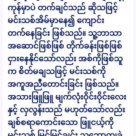
ကုန်မှာပဲ တက်ချင်သည် ဆိုသဖြင့်
မင်းသစ်အိမ်မှာနေ၍ ကျောင်း
တက်နေခြင်း ဖြစ်သည်။ သူ့ဘာသာ
အဆောင်ဖြစ်ဖြစ် တိုက်ခန်းဖြစ်ဖြစ်
ငှားနေနိုင်သော်လည်း အစ်ကိုဖြစ်သူ
က စိတ်မချသဖြင့် မင်းသစ်ကို
အကူအညီတောင်းခြင်း ဖြစ်သည်။
အသားဖြူဖြူ မျက်လုံးဝိုင်းဝိုင်းလေး
နှင့် လှလွန်းသည် မဟုတ်သော်လည်း
ချစ်စရာကောင်းသော ဖြူငယ့်ကို
မင်းသစ် မြင်မြင်ချင်း သဘောကျခဲ့