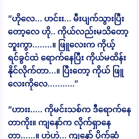
“ဟိုလေ… ဟင်းး… မီးပျက်သွားပြီး
တော့လေ ဟို.. ကိုယ်လည်းမသိတော့
ဘူးကွာ……..။ ဖြူလေးက ကိုယ့်
ရင်ခွင်ထဲ ရောက်နေပြီး ကိုယ်မထိန်း
နိုင်လိုက်တာ…။ ပြီးတော့ ကိုယ် ဖြူ
လေးကိုလေ………..”
“ဟားး….. ကိုမင်းသစ်က ဒီရောက်နေ
တာကိုး။ ကျနော်က လိုက်ရှာနေ
တာ……။ ဟဲဟဲ… ကျနော် ပိုက်ဆံ