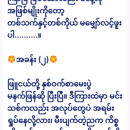
အဖြစ်မျိုးကိုတော့
တစ်သက်နှင့်တစ်ကိုယ် မမျှော်လင့်ဖူး
ပါ……….။
အခန်း (၂)
ဖြူငယ်တို့ နှစ်ဝက်စာမေးပွဲ
မနက်ဖြန်ဆို ပြီးပြီ။ ဒီကြားထဲမှာ မင်း
သစ်ကလည်း အလုပ်တွေပဲ အရမ်း
ရှုပ်နေလို့လား၊ မီးပျက်တဲ့ညက ကိစ္စ