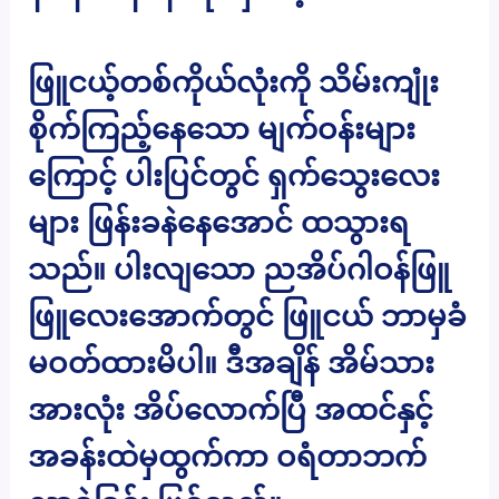
ဖြူငယ့်တစ်ကိုယ်လုံးကို သိမ်းကျုံး
စိုက်ကြည့်နေသော မျက်ဝန်းများ
ကြောင့် ပါးပြင်တွင် ရှက်သွေးလေး
များ ဖြန်းခနဲနေအောင် ထသွားရ
သည်။ ပါးလျသော ညအိပ်ဂါဝန်ဖြူ
ဖြူလေးအောက်တွင် ဖြူငယ် ဘာမှခံ
မဝတ်ထားမိပါ။ ဒီအချိန် အိမ်သား
အားလုံး အိပ်လောက်ပြီ အထင်နှင့်
အခန်းထဲမှထွက်ကာ ဝရံတာဘက်