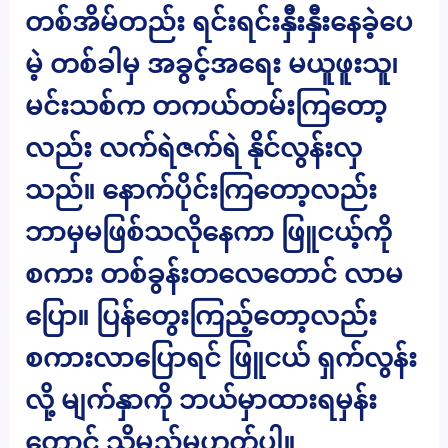
တစ်အိမ်တည်း ရင်းရင်းနှီးနှီးနေခဲ့ပေ
မဲ့ တစ်ခါမှ အခွင့်အရေး မယူဖူးသူ၊
မင်းသစ်က တကယ်တမ်းကြတော့
လည်း လက်ရဲဇက်ရဲ နိုင်လွန်းလှ
သည်။ နောက်ပိုင်းကြတော့လည်း
ဘာမှမဖြစ်သလိုနေကာ ဖြူငယ့်ကို
စကား တစ်ခွန်းတလေတောင် လာမ
ပြော။ ပြန်တွေးကြည့်တော့လည်း
စကားလာပြောရင် ဖြူငယ် ရှက်လွန်း
လို့ မျက်နှာကို ဘယ်မှာထားရမှန်း
တောင် သိမည်မဟုတ်ပါ။