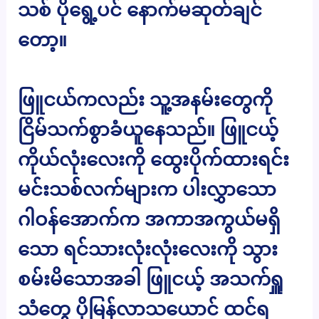
သစ် ပိုရွေ့ပင် နောက်မဆုတ်ချင်
တော့။
ဖြူငယ်ကလည်း သူ့အနမ်းတွေကို
ငြိမ်သက်စွာခံယူနေသည်။ ဖြူငယ့်
ကိုယ်လုံးလေးကို ထွေးပိုက်ထားရင်း
မင်းသစ်လက်များက ပါးလွှာသော
ဂါဝန်အောက်က အကာအကွယ်မရှိ
သော ရင်သားလုံးလုံးလေးကို သွား
စမ်းမိသောအခါ ဖြူငယ့် အသက်ရှူ
သံတွေ ပိုမြန်လာသယောင် ထင်ရ