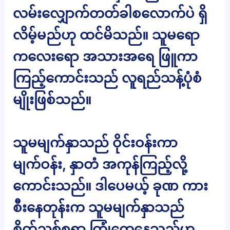
လမ်းလျှောက်တတ်ခါစလောက်ပဲ ရှိ
လိမ့်မည်ဟု ထင်မိသည်။ သူမရော
ကလေးရော အသားအရေ ဖြူကာ
ကြည့်ကောင်းသည် လူရည်သန့်ပုံစံ
မျိုးဖြစ်သည်။
သူမမျက်နှာသည် ဝိုင်းဝန်းကာ
မျက်ဝန်း, နှာတံ အကုန်ကြည့်လို့
ကောင်းသည်။ ဒါပေမယ့် ခုဏ ကား
စီးနေတုန်းက သူမမျက်နှာသည်
စိတ်ညစ်စရာ ကြုံတွေ့နေသည်ဟု