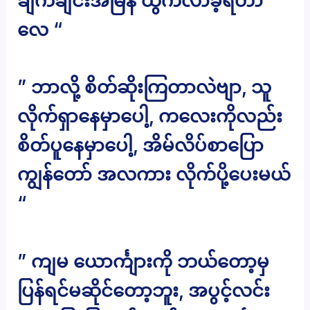
ချက်ချင်းအမြန် ထွက်လာခဲ့ရတာ
လေ “
” ဘာလို့ စိတ်ဆိုးကြတာလဲဗျာ, သူ
လိုက်ရှာနေမှာပေါ့, ကလေးကိုလည်း
စိတ်ပူနေမှာပေါ့, အိမ်လိပ်စာပြော
ကျွန်တော် အလကား လိုက်ပို့ပေးမယ်
“
” ကျမ ယောင်္ကျားကို ဘယ်တော့မှ
ပြန်ရင်မဆိုင်တော့ဘူး, အပွင့်လင်း