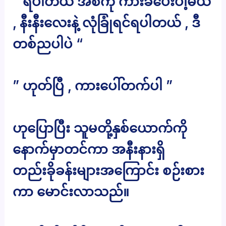
” ရပါတယ် အစ်ကို ကားခပေးပါ့မယ်
, နီးနီးလေးနဲ့ လုံခြုံရင်ရပါတယ် , ဒီ
တစ်ညပါပဲ “
” ဟုတ်ပြီ , ကားပေါ်တက်ပါ ”
ဟုပြောပြီး သူမတို့နှစ်ယောက်ကို
နောက်မှာတင်ကာ အနီးနားရှိ
တည်းခိုခန်းများအကြောင်း စဉ်းစား
ကာ မောင်းလာသည်။