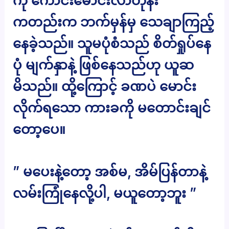
ကို ကောင်းမောင်းလာတုန်း
ကတည်းက ဘက်မှန်မှ သေချာကြည့်
နေခဲ့သည်။ သူမပုံစံသည် စိတ်ရှုပ်နေ
ပုံ မျက်နှာနဲ့ ဖြစ်နေသည်ဟု ယူဆ
မိသည်။ ထို့ကြောင့် ခဏပဲ မောင်း
လိုက်ရသော ကားခကို မတောင်းချင်
တော့ပေ။
” မပေးနဲ့တော့ အစ်မ, အိမ်ပြန်တာနဲ့
လမ်းကြုံနေလို့ပါ, မယူတော့ဘူး ”