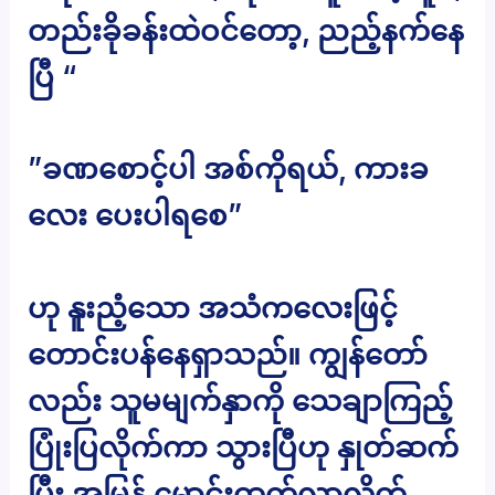
တည်းခိုခန်းထဲဝင်တော့, ညည့်နက်နေ
ပြီ “
”ခဏစောင့်ပါ အစ်ကိုရယ်, ကားခ
လေး ပေးပါရစေ”
ဟု နူးညံ့သော အသံကလေးဖြင့်
တောင်းပန်နေရှာသည်။ ကျွန်တော်
လည်း သူမမျက်နှာကို သေချာကြည့်
ပြုံးပြလိုက်ကာ သွားပြီဟု နှုတ်ဆက်
ပြီး အမြန် မောင်းထွက်လာလိုက်