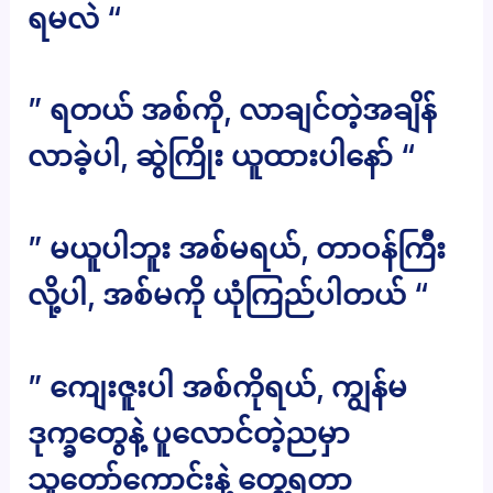
ရမလဲ “
” ရတယ် အစ်ကို, လာချင်တဲ့အချိန်
လာခဲ့ပါ, ဆွဲကြိုး ယူထားပါနော် “
” မယူပါဘူး အစ်မရယ်, တာဝန်ကြီး
လို့ပါ, အစ်မကို ယုံကြည်ပါတယ် “
” ကျေးဇူးပါ အစ်ကိုရယ်, ကျွန်မ
ဒုက္ခတွေနဲ့ ပူလောင်တဲ့ညမှာ
သူတော်ကောင်းနဲ့ တွေ့ရတာ