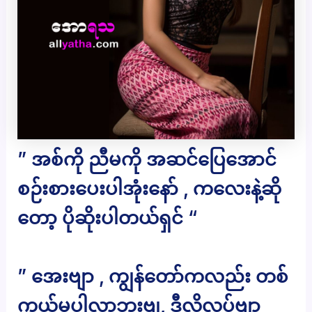
” အစ်ကို ညီမကို အဆင်ပြေအောင်
စဉ်းစားပေးပါအုံးနော် , ကလေးနဲ့ဆို
တော့ ပိုဆိုးပါတယ်ရှင် “
” အေးဗျာ , ကျွန်တော်ကလည်း တစ်
ကယ်မပါလာဘူးဗျ, ဒီလိုလုပ်ဗျာ