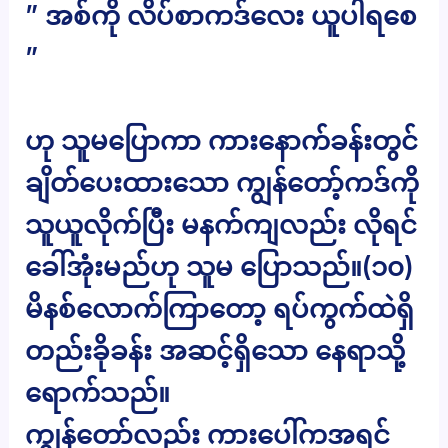
” အစ်ကို လိပ်စာကဒ်လေး ယူပါရစေ
”
ဟု သူမပြောကာ ကားနောက်ခန်းတွင်
ချိတ်ပေးထားသော ကျွန်တော့်ကဒ်ကို
သူယူလိုက်ပြီး မနက်ကျလည်း လိုရင်
ခေါ်အုံးမည်ဟု သူမ ပြောသည်။(၁၀)
မိနစ်လောက်ကြာတော့ ရပ်ကွက်ထဲရှိ
တည်းခိုခန်း အဆင့်ရှိသော နေရာသို့
ရောက်သည်။
ကျွန်တော်လည်း ကားပေါ်ကအရင်