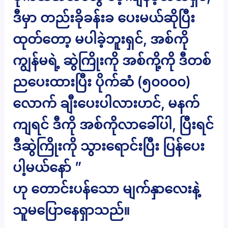
ဒီမှာ တည်းခိုခန်းခ ပေးမယ်ဆိုပြီး
ထုတ်တော့ မပါခဲ့ဘူးရှင်, အစ်ကို
ကျွန်မရဲ့ ဆွဲကြိုးကို အစ်ကို့ကို ဒီတစ်
ညပေးထားပြီး ပိုက်ဆံ (၅၀၀၀၀)
လောက် ချီးပေးပါလားဟင်, မနက်
ကျရင် ဒီကို အစ်ကိုလာခေါ်ပါ, ပြီးရင်
ဒီဆွဲကြိုးကို သွားရောင်းပြီး ပြန်ပေး
ပါ့မယ်နော် ”
ဟု တောင်းပန်သော မျက်နှာလေးနဲ့
သူမပြောနေရှာသည်။