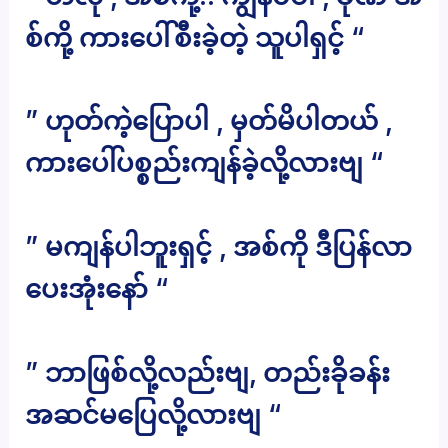
စ်ကို့ ကားပေါ်စီးခဲ့တဲ့ သူပါရှင့် “
” ဟုတ်ကဲ့ပြောပါ , မှတ်မိပါတယ် ,
ကားပေါ်ပစ္စည်းကျန်ခဲ့လို့လားဗျ “
” မကျန်ပါဘူးရှင့် , အစ်ကို ဒီပြန်လာ
ပေးအုံးနော် “
” ဘာဖြစ်လို့လည်းဗျ, တည်းခိုခန်း
အဆင်မပြေလို့လားဗျ “