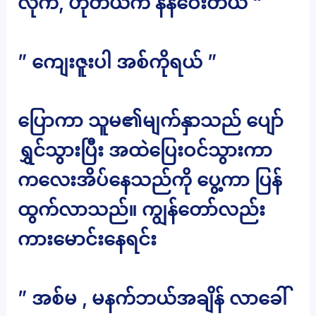
လိုက်, ဟိုတယ်က နဲနဲဝေးတယ် “
” ကျေးဇူးပါ အစ်ကိုရယ် ”
ပြောကာ သူမ၏မျက်နှာသည် ပျော်
ရွှင်သွားပြီး အထဲပြေးဝင်သွားကာ
ကလေးအိပ်နေသည်ကို ပွေ့ကာ ပြန်
ထွက်လာသည်။ ကျွန်တော်လည်း
ကားမောင်းနေရင်း
” အစ်မ , မနက်ဘယ်အချိန် လာခေါ်