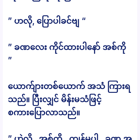
” ဟလို, ပြောပါခင်ဗျ “
” ခဏလေး ကိုင်ထားပါနော် အစ်ကို
”
ယောက်ျားတစ်ယောက် အသံ ကြားရ
သည်။ ပြီးလျှင် မိန်းမသံဖြင့်
စကားပြောလာသည်။
” ဟဲလို , အစ်ကို့.. ကျွန်မပါ , ခုဏ အ