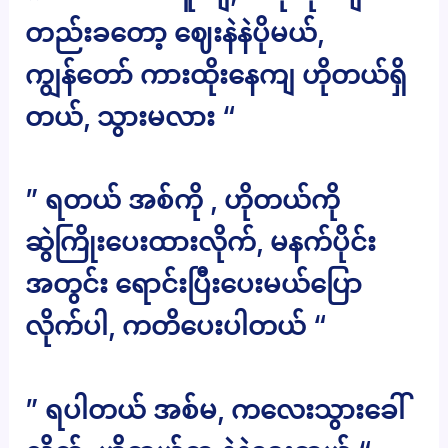
တည်းခတော့ ဈေးနဲနဲပိုမယ်,
ကျွန်တော် ကားထိုးနေကျ ဟိုတယ်ရှိ
တယ်, သွားမလား “
” ရတယ် အစ်ကို , ဟိုတယ်ကို
ဆွဲကြိုးပေးထားလိုက်, မနက်ပိုင်း
အတွင်း ရောင်းပြီးပေးမယ်ပြော
လိုက်ပါ, ကတိပေးပါတယ် “
” ရပါတယ် အစ်မ, ကလေးသွားခေါ်