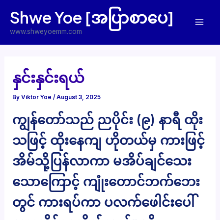
Skip
Shwe Yoe [အပြာစာပေ]
to
Mai
content
www.shweyoemm.com
Men
နှင်းနှင်းရယ်
By
Viktor Yoe
/
August 3, 2025
ကျွန်တော်သည် ညပိုင်း (၉) နာရီ ထိုး
သဖြင့် ထိုးနေကျ ဟိုတယ်မှ ကားဖြင့်
အိမ်သို့ပြန်လာကာ မအိပ်ချင်သေး
သောကြောင့် ကျုံးတောင်ဘက်ဘေး
တွင် ကားရပ်ကာ ပလက်ဖေါင်းပေါ်