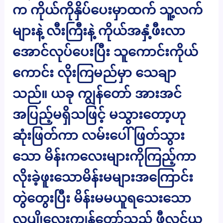
က ကိုယ်ကိုနှိပ်ပေးမှာထက် သူ့လက်
များနဲ့ လီးကြီးနဲ့ ကိုယ်အနှံ့ဖီးလာ
အောင်လုပ်ပေးပြီး သူကောင်းကိုယ်
ကောင်း လိုးကြမည်မှာ သေချာ
သည်။ ယခု ကျွန်တော် အားအင်
အပြည့်မရှိသဖြင့် မသွားတော့ဟု
ဆုံးဖြတ်ကာ လမ်းပေါ်ဖြတ်သွား
သော မိန်းကလေးများကိုကြည့်ကာ
လိုးခဲ့ဖူးသောမိန်းမများအကြောင်း
တွဲတွေးပြီး မိန်းမမယူရသေးသော
လူပျိုလေးကျွန်တော်သည် ဖီလင်ယူ