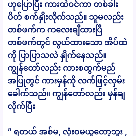
ဟုပြောပြီး ကားထဲဝင်ကာ တစ်ခါး
ပိတ် စက်နှိုးလိုက်သည်။ သူမလည်း
တစ်ဖက်က ကလေးချီထားပြီ
တစ်ဖက်တွင် လွယ်ထားသော အိပ်ထဲ
ကို ပြာပြာသလဲ နှိုက်နေသည်။
ကျွန်တော်လည်း ကားစထွက်မည်
အပြုတွင် ကားမှန်ကို လက်ဖြင့်လှမ်း
ခေါက်သည်။ ကျွန်တော်လည်း မှန်ချ
လိုက်ပြီး
” ရတယ် အစ်မ, လုံးဝမယူတော့ဘူး ,