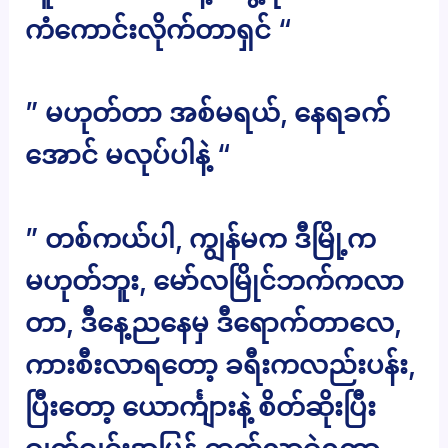
ကံကောင်းလိုက်တာရှင် “
” မဟုတ်တာ အစ်မရယ်, နေရခက်
အောင် မလုပ်ပါနဲ့ “
” တစ်ကယ်ပါ, ကျွန်မက ဒီမြို့က
မဟုတ်ဘူး, မော်လမြိုင်ဘက်ကလာ
တာ, ဒီနေ့ညနေမှ ဒီရောက်တာလေ,
ကားစီးလာရတော့ ခရီးကလည်းပန်း,
ပြီးတော့ ယောင်္ကျားနဲ့ စိတ်ဆိုးပြီး