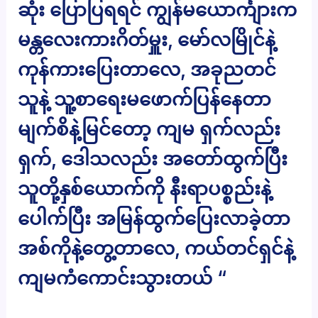
ဆုံး ပြောပြရရင် ကျွန်မယောင်္ကျားက
မန္တလေးကားဂိတ်မှူး, မော်လမြိုင်နဲ့
ကုန်ကားပြေးတာလေ, အခုညတင်
သူနဲ့ သူ့စာရေးမဖောက်ပြန်နေတာ
မျက်စိနဲ့မြင်တော့ ကျမ ရှက်လည်း
ရှက်, ဒေါသလည်း အတော်ထွက်ပြီး
သူတို့နှစ်ယောက်ကို နီးရာပစ္စည်းနဲ့
ပေါက်ပြီး အမြန်ထွက်ပြေးလာခဲ့တာ
အစ်ကိုနဲ့တွေ့တာလေ, ကယ်တင်ရှင်နဲ့
ကျမကံကောင်းသွားတယ် “