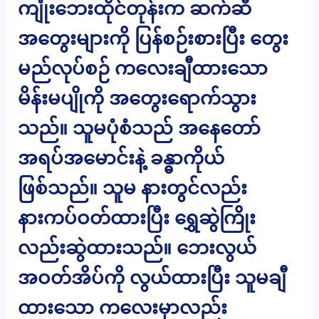
ကျုံးဘေးထိုင်တုန်းက ဆက်ဆီ
အတွေးများကို ပြန်စဉ်းစားပြီး တွေး
မည်လုပ်စဉ် ကလေးချီထားသော
မိန်းမပျိုကို အတွေးရောက်သွား
သည်။ သူမပုံစံသည် အနေတော်
အရပ်အမောင်းနဲ့ ခန္ဓာကိုယ်
ဖြစ်သည်။ သူမ နားတွင်လည်း
နားကပ်ဝတ်ထားပြီး ရွှေဆွဲကြိုး
လည်းဆွဲထားသည်။ ဘေးလွယ်
အဝတ်အိပ်ကို လွယ်ထားပြီး သူမချီ
ထားသော ကလေးမှာလည်း