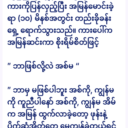
ကားကိုပြန်လှည့်ပြီး အမြန်မောင်းခဲ့
ရာ (၁၀) မိနစ်အတွင်း တည်းခိုခန်း
ရှေ့ ရောက်သွားသည်။ ကားပေါ်က
အမြန်ဆင်းကာ စိုးရိမ်စိတ်ဖြင့်
” ဘာဖြစ်လို့လဲ အစ်မ “
” ဘာမှ မဖြစ်ပါဘူး အစ်ကို, ကျွန်မ
ကို ကူညီပါနော် အစ်ကို, ကျွန်မ အိမ်
က အမြန် ထွက်လာခဲ့တော့ ဖုန်းနဲ့
ပိုက်ဆံအိတ်တွေ မေ့ကျန်ခဲ့တယ်ရှင်,