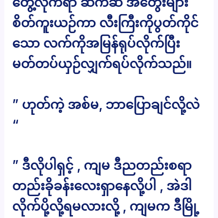
တွေ့လိုက်ရာ ဆက်ဆီ အတွေးများ
စိတ်ကူးယဉ်ကာ လီးကြီးကိုပွတ်ကိုင်
သော လက်ကိုအမြန်ရုပ်လိုက်ပြီး
မတ်တပ်ယှဉ်လျှက်ရပ်လိုက်သည်။
” ဟုတ်ကဲ့ အစ်မ, ဘာပြောချင်လို့လဲ
“
” ဒီလိုပါရှင့် , ကျမ ဒီညတည်းစရာ
တည်းခိုခန်းလေးရှာနေလို့ပါ , အဲဒါ
လိုက်ပို့လို့ရမလားလို့ , ကျမက ဒီမြို့