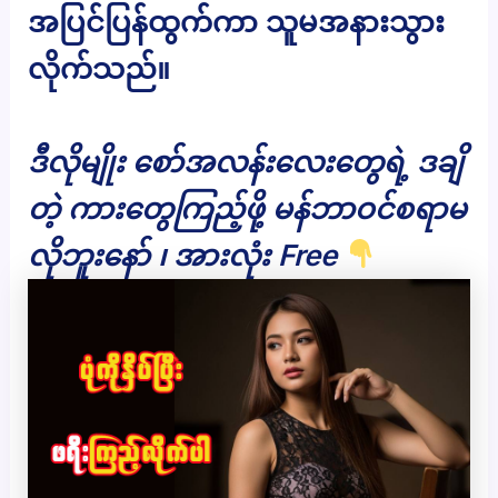
အပြင်ပြန်ထွက်ကာ သူမအနားသွား
လိုက်သည်။
ဒီလိုမျိုး စော်အလန်းလေးတွေရဲ့ ဒချိ
တဲ့ ကားတွေကြည့်ဖို့ မန်ဘာဝင်စရာမ
လိုဘူးနော် ၊ အားလုံး Free