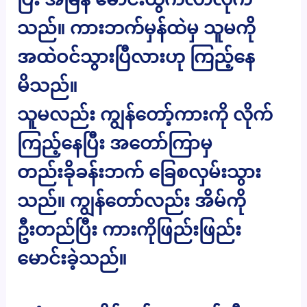
သည်။ ကားဘက်မှန်ထဲမှ သူမကို
အထဲဝင်သွားပြီလားဟု ကြည့်နေ
မိသည်။
သူမလည်း ကျွန်တော့်ကားကို လိုက်
ကြည့်နေပြီး အတော်ကြာမှ
တည်းခိုခန်းဘက် ခြေစလှမ်းသွား
သည်။ ကျွန်တော်လည်း အိမ်ကို
ဦးတည်ပြီး ကားကိုဖြည်းဖြည်း
မောင်းခဲ့သည်။