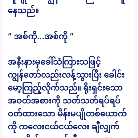
နေသည်။
” အစ်ကို…အစ်ကို ”
အနီးနားမှခေါ်သံကြားသဖြင့်
ကျွန်တော်လည်းလန့်သွားပြီး ခေါင်း
မော့ကြည့်လိုက်သည်။ ရိုးရှင်းသော
အဝတ်အစားကို သတ်သတ်ရပ်ရပ်
ဝတ်ထားသော မိန်းမပျိုတစ်ယောက်
ကို ကလေးငယ်ငယ်လေး ချီလျှက်