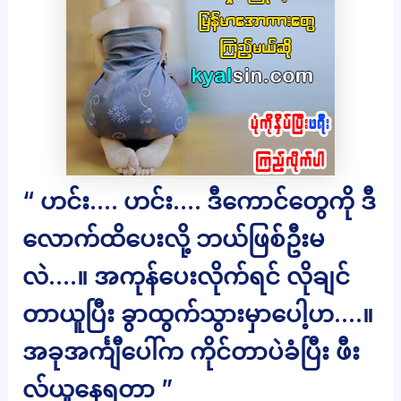
“ ဟင်း…. ဟင်း…. ဒီကောင်တွေကို ဒီ
လောက်ထိပေးလို့ ဘယ်ဖြစ်ဦးမ
လဲ….။ အကုန်ပေးလိုက်ရင် လိုချင်
တာယူပြီး ခွာထွက်သွားမှာပေါ့ဟ….။
အခုအင်္ကျီပေါ်က ကိုင်တာပဲခံပြီး ဖီး
လ်ယူနေရတာ ”