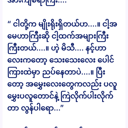
“ ငါတို့က မျိုးရိုးရှိတယ်ဟ….။ ငါ့အ
မေဟာကြီးဆို ငါ့ထက်အများကြီး
ကြီးတယ်….။ ဟဲ့ မိသီ…. နင့်ဟာ
လေးကတော့ သေးသေးလေး ပေါင်
ကြားထဲမှာ ညပ်နေတာပဲ….။ ပြီး
တော့ အမွှေးလေးတွေကလည်း ပလူ
မွှေးပလူတောင်နဲ့ ကြဲလိုက်ပါးလိုက်
တာ လွန်ပါရော…”