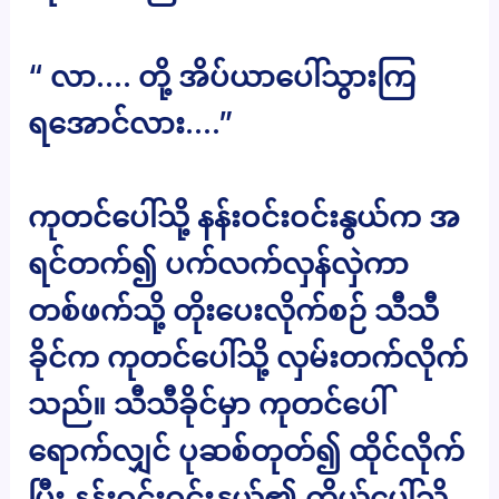
“ လာ…. တို့ အိပ်ယာပေါ်သွားကြ
ရအောင်လား….”
ကုတင်ပေါ်သို့ နန်းဝင်းဝင်းနွယ်က အ
ရင်တက်၍ ပက်လက်လှန်လှဲကာ
တစ်ဖက်သို့ တိုးပေးလိုက်စဉ် သီသီ
ခိုင်က ကုတင်ပေါ်သို့ လှမ်းတက်လိုက်
သည်။ သီသီခိုင်မှာ ကုတင်ပေါ်
ရောက်လျှင် ပုဆစ်တုတ်၍ ထိုင်လိုက်
ပြီး နန်းဝင်းဝင်းနွယ်၏ ကိုယ်ပေါ်သို့