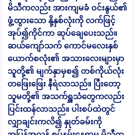
မိသီကလည်း အားကျမခံ ဝင်းနွယ်၏
ဖွံ့ထွားသော နို့နှစ်လုံးကို လက်ဖြင့်
အုပ်၍ကိုင်ကာ ဆုပ်ချေပေးသည်။
ဆယ်ကျော်သက် ကောင်မလေးနှစ်
ယောက်စလုံး၏ အသားလေးများမှာ
သူတို့၏ မျက်နှာမှစ၍ တစ်ကိုယ်လုံး
တဖြေးဖြေး နီရဲလာသည်။ ပြီးတော့
သူမတို့၏ အသက်ရှူသံတွေကလည်း
ပြင်းထန်လာသည်။ ပါးစပ်ထဲတွင်
လျှာချင်းကလိ၍ နှုတ်ခမ်းကို
အပြန်အလှန် စုပ်နမ်းနေရာမှ မိသီက