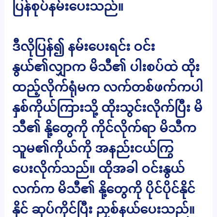
ပြန်စုပ်နမ်းပေးသည်။
ဒီလိုပြန်၍ နမ်းပေးရင်း ဝင်း
နွယ်၏လျှာက မိသီ၏ ပါးစပ်ထဲ ထိုး
ထည့်လိုက်ရုံမက လက်တစ်ဖက်ကပါ
နှစ်ကိုယ်ကြားသို့ ထိုးသွင်းလိုက်ပြီး မိ
သီ၏ နို့တွေကို ကိုင်လိုက်ရာ မိသီက
သူမ၏ကိုယ်ကို အနည်းငယ်ကြွ
ပေးလိုက်သည်။ ထိုအခါ ဝင်းနွယ်
လက်က မိသီ၏ နို့တွေကို ပိုင်ပိုင်နိုင်
နိုင် ဆုပ်ကိုင်ပြီး ညှစ်နယ်ပေးသည်။