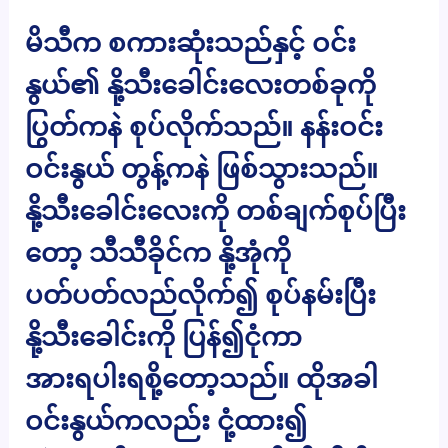
မိသီက စကားဆုံးသည်နှင့် ဝင်း
နွယ်၏ နို့သီးခေါင်းလေးတစ်ခုကို
ပြွတ်ကနဲ စုပ်လိုက်သည်။ နန်းဝင်း
ဝင်းနွယ် တွန့်ကနဲ ဖြစ်သွားသည်။
နို့သီးခေါင်းလေးကို တစ်ချက်စုပ်ပြီး
တော့ သီသီခိုင်က နို့အုံကို
ပတ်ပတ်လည်လိုက်၍ စုပ်နမ်းပြီး
နို့သီးခေါင်းကို ပြန်၍ငုံကာ
အားရပါးရစို့တော့သည်။ ထိုအခါ
ဝင်းနွယ်ကလည်း ငုံ့ထား၍