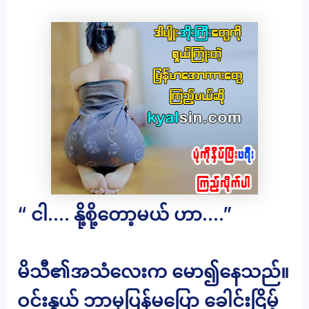
“ ငါ…. နို့စို့တော့မယ် ဟာ….”
မိသီ၏အသံလေးက မော၍နေသည်။
ဝင်းနွယ် ဘာမှပြန်မပြော ခေါင်းငြိမ့်