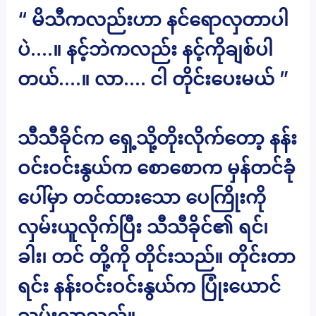
“ မိသီကလည်းဟာ နင်ရောလှတာပါ
ပဲ….။ နင့်ဘဲကလည်း နင့်ကိုချစ်ပါ
တယ်….။ လာ…. ငါ တိုင်းပေးမယ် ”
သီသီခိုင်က ရှေ့သို့တိုးလိုက်တော့ နန်း
ဝင်းဝင်းနွယ်က စောစောက မှန်တင်ခုံ
ပေါ်မှာ တင်ထားသော ပေကြိုးကို
လှမ်းယူလိုက်ပြီး သီသီခိုင်၏ ရင်၊
ခါး၊ တင် တို့ကို တိုင်းသည်။ တိုင်းတာ
ရင်း နန်းဝင်းဝင်းနွယ်က ပြုံးယောင်
သမ်းလာသည်။