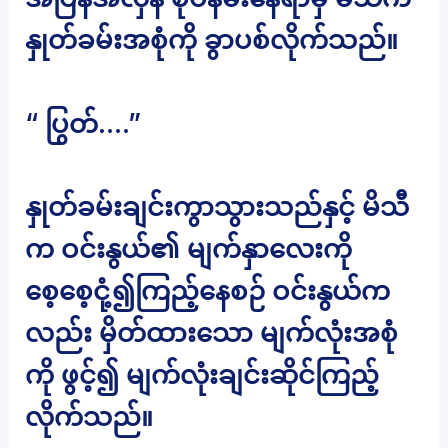
နှုတ်ခမ်းအစုံကို ခွာပစ်လိုက်သည်။
“ ပြွတ်….”
နှုတ်ခမ်းချင်းကွာသွားသည်နှင့် မိသီ
က ဝင်းနွယ်၏ မျက်နှာလေးကို
စေ့စေ့ငုံ့၍ကြည့်နေစဉ် ဝင်းနွယ်က
လည်း မှိတ်ထားသော မျက်လုံးအစုံ
ကို ဖွင့်၍ မျက်လုံးချင်းဆိုင်ကြည့်
လိုက်သည်။