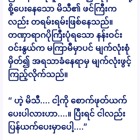
စို့ပေးနေသော မိသီ၏ ဖင်ကြီးက
လည်း တရမ်းရမ်းဖြစ်နေသည်။
တဏှာရာဂပိုကြီးပုံရသော နန်းဝင်း
ဝင်းနွယ်က မကြာမီမှာပင် မျက်လုံးစုံ
မှိတ်၍ အရသာခံနေရာမှ မျက်လုံးဖွင့်
ကြည့်လိုက်သည်။
“ ဟဲ့ မိသီ…. ငါ့ကို စောက်ဖုတ်ယက်
ပေးပါလားဟာ….။ ပြီးရင် ငါလည်း
ပြန်ယက်ပေးမှာပေါ့….”