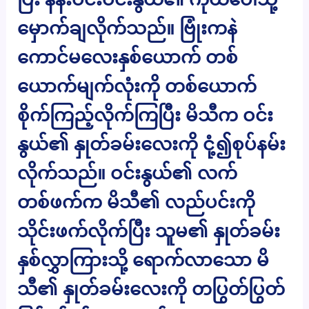
မှောက်ချလိုက်သည်။ ဗြုံးကနဲ
ကောင်မလေးနှစ်ယောက် တစ်
ယောက်မျက်လုံးကို တစ်ယောက်
စိုက်ကြည့်လိုက်ကြပြီး မိသီက ဝင်း
နွယ်၏ နှုတ်ခမ်းလေးကို ငုံ့၍စုပ်နမ်း
လိုက်သည်။ ဝင်းနွယ်၏ လက်
တစ်ဖက်က မိသီ၏ လည်ပင်းကို
သိုင်းဖက်လိုက်ပြီး သူမ၏ နှုတ်ခမ်း
နှစ်လွှာကြားသို့ ရောက်လာသော မိ
သီ၏ နှုတ်ခမ်းလေးကို တပြွတ်ပြွတ်