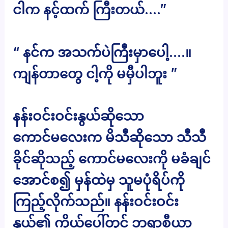
ငါက နင့်ထက် ကြီးတယ်….”
“ နင်က အသက်ပဲကြီးမှာပေါ့….။
ကျန်တာတွေ ငါ့ကို မမှီပါဘူး ”
နန်းဝင်းဝင်းနွယ်ဆိုသော
ကောင်မလေးက မိသီဆိုသော သီသီ
ခိုင်ဆိုသည့် ကောင်မလေးကို မခံချင်
အောင်စ၍ မှန်ထဲမှ သူမပုံရိပ်ကို
ကြည့်လိုက်သည်။ နန်းဝင်းဝင်း
နွယ်၏ ကိုယ်ပေါ်တွင် ဘရာစီယာ