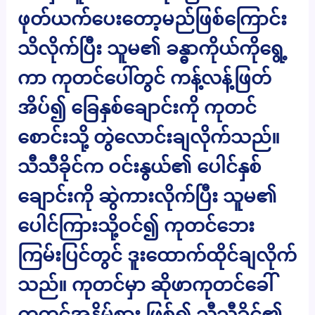
ဖုတ်ယက်ပေးတော့မည်ဖြစ်ကြောင်း
သိလိုက်ပြီး သူမ၏ ခန္ဓာကိုယ်ကိုရွေ့
ကာ ကုတင်ပေါ်တွင် ကန့်လန့်ဖြတ်
အိပ်၍ ခြေနှစ်ချောင်းကို ကုတင်
စောင်းသို့ တွဲလောင်းချလိုက်သည်။
သီသီခိုင်က ဝင်းနွယ်၏ ပေါင်နှစ်
ချောင်းကို ဆွဲကားလိုက်ပြီး သူမ၏
ပေါင်ကြားသို့ဝင်၍ ကုတင်ဘေး
ကြမ်းပြင်တွင် ဒူးထောက်ထိုင်ချလိုက်
သည်။ ကုတင်မှာ ဆိုဖာကုတင်ခေါ်
ကုတင်အနိမ့်စား ဖြစ်၍ သီသီခိုင်၏