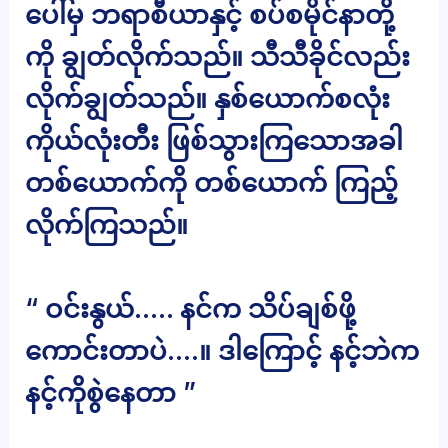
ပေါ်မှ ဘရာစီယာနှင့် စပ်စမိုင်နာတို့
ကို ချွတ်လိုက်သည်။ သီသီခိုင်လည်း
လိုက်ချွတ်သည်။ နှစ်ယောက်စလုံး
ကိုယ်လုံးတီး ဖြစ်သွားကြသောအခါ
တစ်ယောက်ကို တစ်ယောက် ကြည့်
လိုက်ကြသည်။
“ ဝင်းနွယ်….. နင်က သိပ်ချစ်ဖို့
ကောင်းတာပဲ….။ ဒါကြောင့် နင့်ဘဲက
နင့်ကိုစွဲနေတာ ”