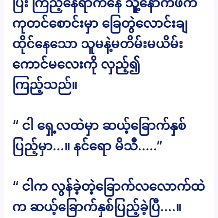
ပြီး ကြည့်နေရာကနေ သူ့နောက်ဖက်
ကုတင်စောင်းမှာ ခြေတွဲလောင်းချ
ထိုင်နေသော သူမနဲ့မတိမ်းမယိမ်း
ကောင်မလေးကို လှည့်၍
ကြည့်သည်။
“ ငါ ရှေ့လထဲမှာ ဆယ့်ခြောက်နှစ်
ပြည့်မှာ…။ နင်ရော မိသီ…..”
“ ငါက လွန်ခဲ့တဲ့ခြောက်လလောက်ထဲ
က ဆယ့်ခြောက်နှစ်ပြည့်ခဲ့ပြီ….။