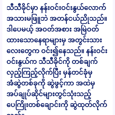
သီသီခိုင်မှာ နန်းဝင်းဝင်းနွယ်လောက်
အသားမဖြူဘဲ အတန်ငယ်ညိုသည်။
ဒါပေမယ့် အဝတ်အစား အမြဲဝတ်
ထားသောနေရာများမှ အတွင်းသား
လေးတွေက ဝင်း၍နေသည်။ နန်းဝင်း
ဝင်းနွယ်က သီသီခိုင်ကို တစ်ချက်
လှည့်ကြည့်လိုက်ပြီး မှန်တင်ခုံမှ
အံဆွဲတစ်ခုကို ဆွဲဖွင့်ကာ အထဲမှ
အပ်ချုပ်ဆိုင်များတွင်သုံးသည့်
ပေကြိုးတစ်ချောင်းကို ဆွဲထုတ်လိုက်