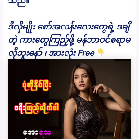
သည်။
ဒီလိုမျိုး စော်အလန်းလေးတွေရဲ့ ဒချိ
တဲ့ ကားတွေကြည့်ဖို့ မန်ဘာဝင်စရာမ
လိုဘူးနော် ၊ အားလုံး Free