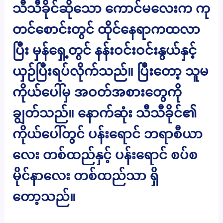
သီသီခိုင်ဆိုသော ကောင်မလေးက ကု
တင်စောင်းတွင် ထိုင်နေရာကထလာ
ပြီး မှန်ရှေ့တွင် နန်းဝင်းဝင်းနွယ်နှင့်
ယှဉ်ပြီးရပ်လိုက်သည်။ ပြီးတော့ သူမ
ကိုယ်ပေါ်မှ အဝတ်အစားတွေကို
ချွတ်သည်။ နောက်ဆုံး သီသီခိုင်၏
ကိုယ်ပေါ်တွင် ပန်းရောင် ဘရာစီယာ
လေး တစ်ထည်နှင့် ပန်းရောင် စပ်စ
မိုင်နာလေး တစ်ထည်သာ ရှိ
တော့သည်။