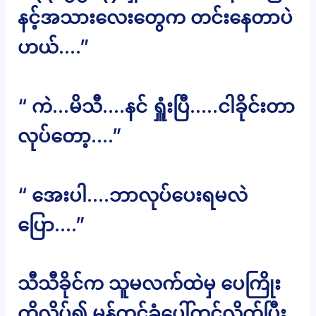
နင့်အသားလေးတွေက တင်းနေတာပဲ
ဟယ်….”
“ ကဲ…မိသီ….နင် ရှူံးပြီ…..ငါခိုင်းတာ
လုပ်တော့….”
“ အေးပါ….ဘာလုပ်ပေးရမလဲ
ပြော….”
သီသီခိုင်က သူမလက်ထဲမှ ပေကြိုး
ကိုလိပ်၍ မှန်တင်ခုံပေါ်တင်လိုက်ပြီး