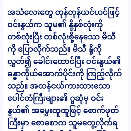
အသံလေးတွေ တုန်တုန်ယင်ယင်ဖြင့်
ဝင်းနွယ်က သူမ၏ နို့နှစ်လုံးကို
တစ်လုံးပြီး တစ်လုံးစို့နေသော မိသီ
ကို ပြောလိုက်သည်။ မိသီ နို့ကို
လွှတ်၍ ခေါင်းထောင်ပြီး ဝင်းနွယ်၏
ခန္ဓာကိုယ်အောက်ပိုင်းကို ကြည့်လိုက်
သည်။ အတန်ငယ်ကားထားသော
ပေါင်တံကြီးများ၏ ဂွဆုံမှ ဝင်း
နွယ်၏ အမွှေးထူထူဖြင့် စောက်ဖုတ်
ကြီးမှာ စောစောက သူမတွေ့လိုက်ရ