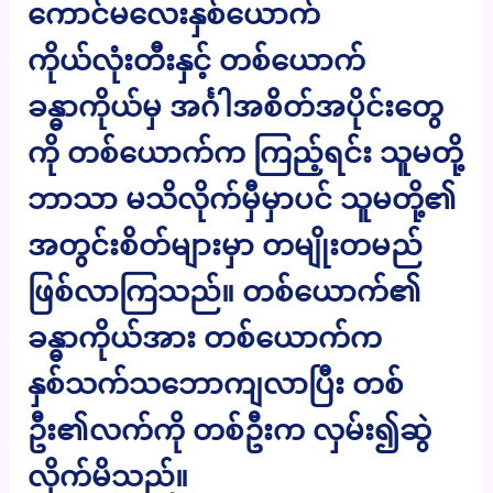
ကောင်မလေးနှစ်ယောက်
ကိုယ်လုံးတီးနှင့် တစ်ယောက်
ခန္ဓာကိုယ်မှ အင်္ဂါအစိတ်အပိုင်းတွေ
ကို တစ်ယောက်က ကြည့်ရင်း သူမတို့
ဘာသာ မသိလိုက်မှီမှာပင် သူမတို့၏
အတွင်းစိတ်များမှာ တမျိုးတမည်
ဖြစ်လာကြသည်။ တစ်ယောက်၏
ခန္ဓာကိုယ်အား တစ်ယောက်က
နှစ်သက်သဘောကျလာပြီး တစ်
ဦး၏လက်ကို တစ်ဦးက လှမ်း၍ဆွဲ
လိုက်မိသည်။