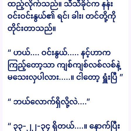
ထည့်လိုက်သည်။ သီသီခိုင်က နန်း
ဝင်းဝင်းနွယ်၏ ရင်၊ ခါး၊ တင်တို့ကို
တိုင်းတာသည်။
“ ဟယ်…. ဝင်းနွယ်….. နင့်ဟာက
ကြည့်တော့သာ ကျစ်ကျစ်လစ်လစ်နဲ့
မသေးလှပါလား…..။ ငါတော့ ရှူံးပြီ ”
“ ဘယ်လောက်ရှိလို့လဲ….”
“ ၃၃-၂၂-၃၄ ရှိတယ်….။ နောက်ပြီး