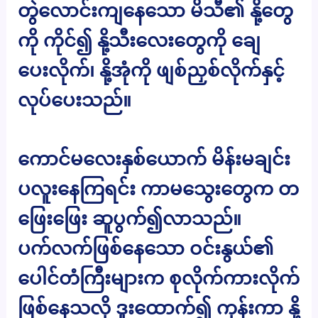
တွဲလောင်းကျနေသော မိသီ၏ နို့တွေ
ကို ကိုင်၍ နို့သီးလေးတွေကို ချေ
ပေးလိုက်၊ နို့အုံကို ဖျစ်ညှစ်လိုက်နှင့်
လုပ်ပေးသည်။
ကောင်မလေးနှစ်ယောက် မိန်းမချင်း
ပလူးနေကြရင်း ကာမသွေးတွေက တ
ဖြေးဖြေး ဆူပွက်၍လာသည်။
ပက်လက်ဖြစ်နေသော ဝင်းနွယ်၏
ပေါင်တံကြီးများက စုလိုက်ကားလိုက်
ဖြစ်နေသလို ဒူးထောက်၍ ကုန်းကာ နို့