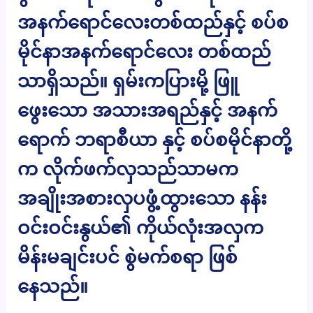
အနက်ရောင်လေးတစ်ထည်နှင့် စပ်စ
မိုင်နာအနက်ရောင်လေး တစ်ထည်
သာရှိသည်။ ရှမ်းကပြားမို့ ဖြူ
ဖွေးသော အသားအရည်နှင့် အနက်
ရောက် ဘရာစီယာ နှင့် စပ်စမိုင်နာတို့
က လိုက်ဖက်လှသည်သာမက
အချိုးအစားလှပဖွံ့ထွားသော နန်း
ဝင်းဝင်းနွယ်၏ ကိုယ်လုံးအလှက
မိန်းမချင်းပင် စွဲမက်စရာ ဖြစ်
နေသည်။