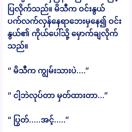
ပြလိုက်သည်။ မိသီက ဝင်းနွယ်
ပက်လက်လှန်နေရာဘေးမှနေ၍ ဝင်း
နွယ်၏ ကိုယ်ပေါ်သို့ မှောက်ချလိုက်
သည်။
“ မိသီက ကျွမ်းသားပဲ….”
“ ငါ့ဘဲလုပ်တာ မှတ်ထားတာ…”
“ ပြွတ်…..အင့်…..”