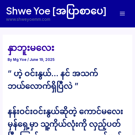
Skip
Shwe Yoe [အပြာစာပေ]
to
Mai
content
www.shweyoemm.com
Men
နှာဘူးမလေး
By
Mg Yoe
/
June 19, 2025
“ ဟဲ့ ဝင်းနွယ်… နင် အသက်
ဘယ်လောက်ရှိပြီလဲ ”
နန်းဝင်းဝင်းနွယ်ဆိုတဲ့ ကောင်မလေး
မှန်ရှေ့မှာ သူ့ကိုယ်လုံးကို လှည့်ပတ်