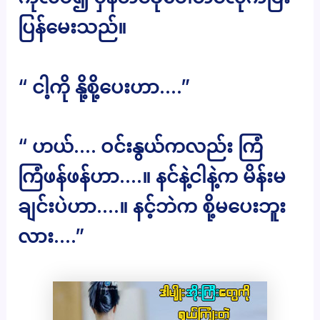
ပြန်မေးသည်။
“ ငါ့ကို နို့စို့ပေးဟာ….”
“ ဟယ်…. ဝင်းနွယ်ကလည်း ကြံ
ကြံဖန်ဖန်ဟာ….။ နင်နဲ့ငါနဲ့က မိန်းမ
ချင်းပဲဟာ….။ နင့်ဘဲက စို့မပေးဘူး
လား….”