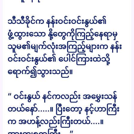
သီသီခိုင်က နန်းဝင်းဝင်းနွယ်၏
ဖွံ့ထွားသော နို့တွေကိုကြည့်နေရာမှ
သူမ၏မျက်လုံးအကြည့်များက နန်း
ဝင်းဝင်းနွယ်၏ ပေါင်ကြားထဲသို့
ရောက်၍သွားသည်။
“ ဝင်းနွယ် နင်ကလည်း အမွှေးသန်
တယ်နော်…..။ ပြီးတော့ နင့်ဟာကြီး
က အဟန့်လည်းကြီးတယ်….။
အားကျစရာကြီး….”