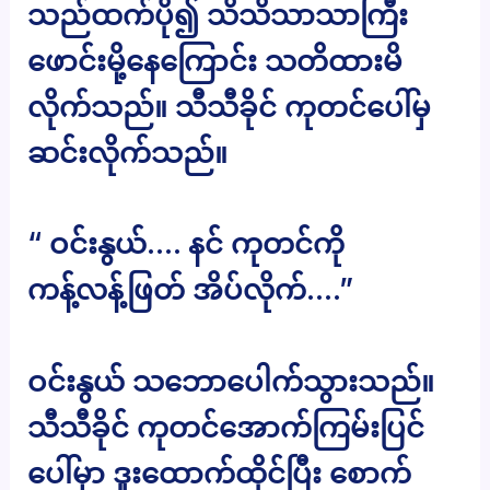
သည်ထက်ပို၍ သိသိသာသာကြီး
ဖောင်းမို့နေကြောင်း သတိထားမိ
လိုက်သည်။ သီသီခိုင် ကုတင်ပေါ်မှ
ဆင်းလိုက်သည်။
“ ဝင်းနွယ်…. နင် ကုတင်ကို
ကန့်လန့်ဖြတ် အိပ်လိုက်….”
ဝင်းနွယ် သဘောပေါက်သွားသည်။
သီသီခိုင် ကုတင်အောက်ကြမ်းပြင်
ပေါ်မှာ ဒူးထောက်ထိုင်ပြီး စောက်