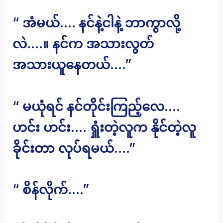
“ အံမယ်…. နင်နဲ့ငါနဲ့ ဘာကွာလို့
လဲ….။ နင်က အသားလွတ်
အသားယူနေတယ်….”
“ မယုံရင် နင်တိုင်းကြည့်လေ….
ဟင်း ဟင်း…. ရှူံးတဲ့လူက နိုင်တဲ့လူ
ခိုင်းတာ လုပ်ရမယ်….”
“ စိန်လိုက်….”