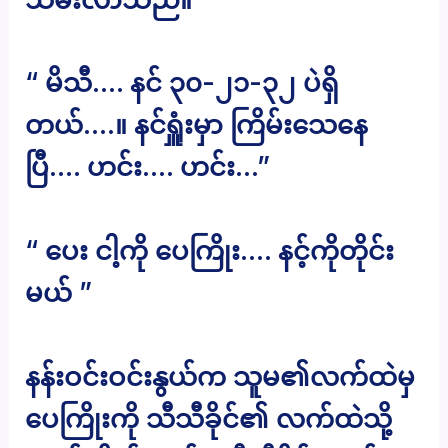
“ မိသီ…. နင် ၃၀-၂၁-၃၂ ပဲရှိ
တယ်….။ နင်ရှူံးမှာ ကြိမ်းသေနေ
ပြီ…. ဟင်း…. ဟင်း…”
“ ပေး ငါ့ကို ပေကြိုး…. နင့်ကိုတိုင်း
မယ် ”
နန်းဝင်းဝင်းနွယ်က သူမ၏လက်ထဲမှ
ပေကြိုးကို သီသီခိုင်၏ လက်ထဲသို့