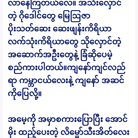
လာနေကြတယ်လေ။ အသီးလှောင်
တဲ့ ဂိုဒေါင်တွေ မြေဩဇာ
ပိုးသတ်ဆေး ဆေးဖျန်းကိရိယာ
လက်သုံးကိရိယာတွေ သိုလှောင်တဲ့
အဆောက်အဦးတွေနဲ့ ခြံဆိုပေမဲ့
စည်ကားပါတယ်။ကျနော်ကျင်လည်
ရာ ကမ္ဘာငယ်လေးနဲ့ ကျနော် အဆင်
ကိုပြေလို့။
အမေ့ကို အမှာစကားပြောပြီး အောင်
မိုး ထည့်ပေးတဲ့ လိမ္မော်သီးအိတ်လေး