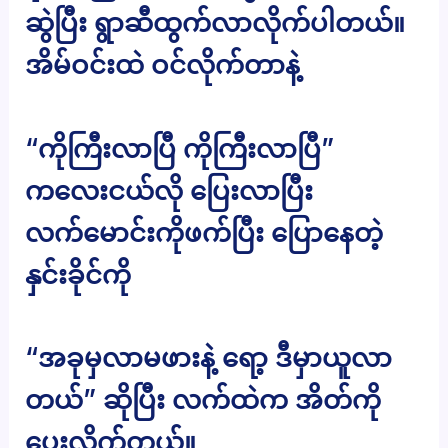
ဆွဲပြီး ရွာဆီထွက်လာလိုက်ပါတယ်။
အိမ်ဝင်းထဲ ဝင်လိုက်တာနဲ့
“ကိုကြီးလာပြီ ကိုကြီးလာပြီ”
ကလေးငယ်လို ပြေးလာပြီး
လက်မောင်းကိုဖက်ပြီး ပြောနေတဲ့
နှင်းခိုင်ကို
“အခုမှလာမဖားနဲ့ ရော့ ဒီမှာယူလာ
တယ်” ဆိုပြီး လက်ထဲက အိတ်ကို
ပေးလိုက်တယ်။