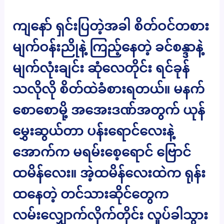
ကျနော် ရှင်းပြတဲ့အခါ စိတ်ဝင်တစား
မျက်ဝန်းညိုနဲ့ ကြည့်နေတဲ့ ခင်စန္ဒာနဲ့
မျက်လုံးချင်း ဆုံလေတိုင်း ရင်ခုန်
သလိုလို စိတ်ထဲခံစားရတယ်။ မနက်
စောစောမို့ အအေးဒဏ်အတွက် ယုန်
မွှေးဆွယ်တာ ပန်းရောင်လေးနဲ့
အောက်က မရမ်းစေ့ရောင် ဗြောင်
ထမိန်လေး။ အဲ့ထမိန်လေးထဲက ရုန်း
ထနေတဲ့ တင်သားဆိုင်တွေက
လမ်းလျှောက်လိုက်တိုင်း လှုပ်ခါသွား