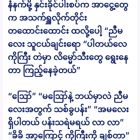
နံနက်မို့ နှင်းခိုင်ပါးစပ်က အာငွေ့တွေ
က အသက်ရှူလိုက်တိုင်း
တထောင်းထောင်း ထလို့ပေါ့ “ညီမ
လေး သူငယ်ချင်းရော “ပါတယ်လေ
ကိုကြီး တဲမှာ လိမ္မော်သီးတွေ ရွေးနေ
တာ ကြည့်နေခဲ့တယ်”
“ဪ” “မဪနဲ့ ဘယ်မှာလဲ ညီမ
လေးအတွက် သစ်ခွပန်း” “အမလေး
ရှိပါတယ် ပန်းသရဲမရယ် လာ လာ”
“ခိခိ အာ့ကြောင့် ကိုကြီးကို ချစ်တာ”