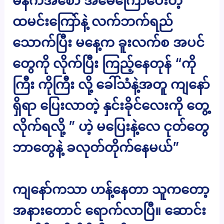
မနက်အစော အမေကြော်ပေးတဲ့
ထမင်းကြော်နဲ့ လက်ဘက်ရည်
သောက်ပြီး မနေ့က ခူးလက်စ အပင်
တွေကို လိုက်ပြီး ကြည့်နေတုန် “ကို
ကြီး ကိုကြီး လို့ ခေါ်သံနဲ့အတူ ကျနော်
ရှိရာ ပြေးလာတဲ့ နှင်းခိုင်လေးကို တွေ့
လိုက်ရလို့ ” ဟဲ့ မပြေးနဲ့လေ ငုတ်တွေ
ဘာတွေနဲ့ ခလုတ်တိုက်နေမယ်”
ကျနော်ကသာ ဟန့်နေတာ သူကတော့
အနားတောင် ရောက်လာပြီ။ ဆောင်း