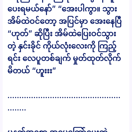
ပေးရမယ်နော်” “အေးပါကွာ။ သွား
အိမ်ထဲဝင်တော့ အပြင်မှာ အေးနေပြီ
“ဟုတ်” ဆိုပြီး အိမ်ထဲပြေးဝင်သွား
တဲ့ နှင်းခိုင် ကိုယ်လုံးလေးကို ကြည့်
ရင်း လေပူတစ်ချက် မှုတ်ထုတ်လိုက်
မိတယ် “ဟူးးး”
…………………………………………
……..