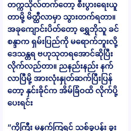
တက္ကသိုလ်တက်တော့ စီးပွားရေးယူ
တာမို့ မိတ္ထီလာမှာ သွားတက်ရတာ။
အခုကျောင်းပိတ်တော့ ရွှေဘိုသူ ခင်
စန္ဒာက ရှမ်းပြည်ကို မရောက်ဘူးလို့
ဒေသန္တရ ဗဟုသုတရအောင်ဆိုပြီး
လိုက်လည်တာ။ ညနည်းနည်း နက်
လာပြီမို့ အားလုံးနှုတ်ဆက်ပြီးပြန်
တော့ နှင်းခိုင်က အိမ်ခြံဝထိ လိုက်ပို့
ပေးရင်း
“ကိုကြီး မနက်ကြရင် သစ်ခွပန်း ခူး