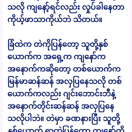
သလို ကျနော့်ရင်လည်း လှုပ်ခါနေတာ
ကိုယ့်ဖာသာကိုယ်ဘဲ သိတယ်။
ခြံထဲက တဲကိုပြန်တော့ သူတို့နှစ်
ယောက်က အရှေ့က ကျနော်က
အနောက်ကဆိုတော့ တစ်ယောက်က
မြန်မာဆန်ဆန် အလှပြနေသလို တစ်
ယောက်ကလည်း ဂျင်းဘောင်းဘီနဲ့
အနောက်တိုင်းဆန်ဆန် အလှပြနေ
သလိုပါဘဲ။ တဲမှာ ခဏနားပြီး သူတို့
နှစ်ယောက် ရွာထဲပြန်တော့ ကျနော့်ကို