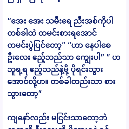
“အေး အေး သမီးရေ ညီးအစ်ကိုပါ
တစ်ခါထဲ ထမင်းစားရအောင်
ထမင်းပွဲပြင်တော့” “ဟာ နေပါစေ
ဦးလေး ဧည့်သည်သာ ကျွေးပါ” ” ဟ
သူရ့ရ ဧည့်သည်နဲ့မို့ ပိုရင်းသွား
အောင်လို့ဟ။ တစ်ခါတည်းသာ စား
သွားတော့”
ကျနော်လည်း မငြင်းသာတော့ဘဲ