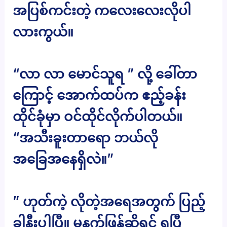
အပြစ်ကင်းတဲ့ ကလေးလေးလိုပါ
လားကွယ်။
“လာ လာ မောင်သူရ ” လို့ ခေါ်တာ
ကြောင့် အောက်ထပ်က ဧည့်ခန်း
ထိုင်ခုံမှာ ဝင်ထိုင်လိုက်ပါတယ်။
“အသီးခူးတာရော ဘယ်လို
အခြေအနေရှိလဲ။”
” ဟုတ်ကဲ့ လိုတဲ့အရေအတွက် ပြည့်
ခါနီးပါပြီ။ မနက်ဖြန်ဆိုရင် ရပြီ