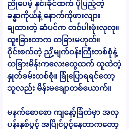
ညိုပေမဲ့ နှင်းခိုင်ထက် ပိုပြည့်တဲ့
ခန္ဓာကိုယ်နဲ့ နောက်ကိုဖားလျား
ချထားတဲ့ ဆံပင်က တင်ပါးဖုံးလုလု။
ထူးခြားတာက တခြားမဟုတ်။
ဝိုင်းစက်တဲ့ ညှိ့မျက်ဝန်းကြီးတစ်စုံနဲ့
တခြားမိန်းကလေးတွေထက် ထူထဲတဲ့
နှုတ်ခမ်းတစ်စုံ။ ခြုံပြောရရင်တော့
သူလည်း မိန်းမချောတစ်ယောက်။
မနက်စောစော ကျနော့်ခြံထဲမှာ အလှ
ပန်းနှစ်ပွင့် အပြိုင်ပွင့်နေတာကတော့