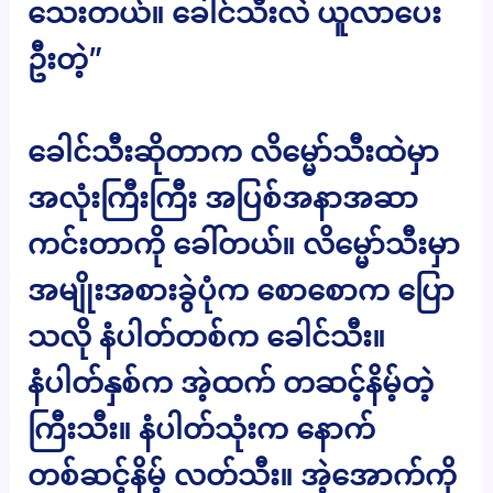
သေးတယ်။ ခေါင်သီးလဲ ယူလာပေး
ဦးတဲ့”
ခေါင်သီးဆိုတာက လိမ္မော်သီးထဲမှာ
အလုံးကြီးကြီး အပြစ်အနာအဆာ
ကင်းတာကို ခေါ်တယ်။ လိမ္မော်သီးမှာ
အမျိုးအစားခွဲပုံက စောစောက ပြော
သလို နံပါတ်တစ်က ခေါင်သီး။
နံပါတ်နှစ်က အဲ့ထက် တဆင့်နိမ့်တဲ့
ကြီးသီး။ နံပါတ်သုံးက နောက်
တစ်ဆင့်နိမ့် လတ်သီး။ အဲ့အောက်ကို