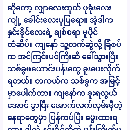
ဆိုတော့ လျှာလေးထုတ် ပုခုံးလေး
ကျုံ့ ခေါင်းလေးပုပြရော။ အဲ့ဒါက
နှင်းခိုင်လေးရဲ့ ချစ်စရာ မူပိုင်
တံဆိပ်။ ကျနော် သူ့လက်ဆွဲလို့ ခြံစပ်
က အင်ကြင်းပင်ကြီးဆီ ခေါ်သွားပြီး
သစ်ခွဖယောင်းပန်းတွေ ခူးပေးလိုက်
ရတယ်။ တကယ်က သစ်ခွက အမြင့်
မှာပေါက်တာ။ ကျနော်က ခူးရလွယ်
အောင် ခွာပြီး အောက်လက်လှမ်းမှီတဲ့
နေရာတွေမှာ ပြန်ကပ်ပြီး မွေးထားရ
တာ။ ဒါလဲ နှင်းခိုင်ဆိုတဲ့ ပန်းကြိုက်မ