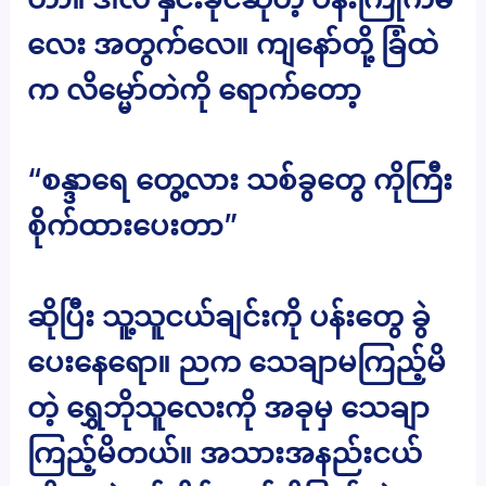
လေး အတွက်လေ။ ကျနော်တို့ ခြံထဲ
က လိမ္မော်တဲကို ရောက်တော့
“စန္ဒာရေ တွေ့လား သစ်ခွတွေ ကိုကြီး
စိုက်ထားပေးတာ”
ဆိုပြီး သူ့သူငယ်ချင်းကို ပန်းတွေ ခွဲ
ပေးနေရော။ ညက သေချာမကြည့်မိ
တဲ့ ရွှေဘိုသူလေးကို အခုမှ သေချာ
ကြည့်မိတယ်။ အသားအနည်းငယ်