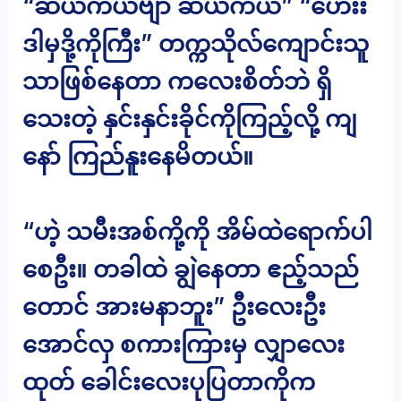
“ဆယ်ကယ်ဗျာ ဆယ်ကယ်” “ဟေးး
ဒါမှဒို့ကိုကြီး” တက္ကသိုလ်ကျောင်းသူ
သာဖြစ်နေတာ ကလေးစိတ်ဘဲ ရှိ
သေးတဲ့ နှင်းနှင်းခိုင်ကိုကြည့်လို့ ကျ
နော် ကြည်နူးနေမိတယ်။
“ဟဲ့ သမီးအစ်ကို့ကို အိမ်ထဲရောက်ပါ
စေဦး။ တခါထဲ ချွဲနေတာ ဧည့်သည်
တောင် အားမနာဘူး” ဦးလေးဦး
အောင်လှ စကားကြားမှ လျှာလေး
ထုတ် ခေါင်းလေးပုပြတာကိုက