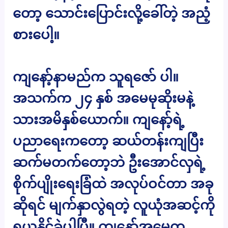
တော့ သောင်းပြောင်းလို့ခေါ်တဲ့ အညံ့
စားပေါ့။
ကျနော့်နာမည်က သူရဇော် ပါ။
အသက်က ၂၄ နှစ် အမေမုဆိုးမနဲ့
သားအမိနှစ်ယောက်။ ကျနော့်ရဲ့
ပညာရေးကတော့ ဆယ်တန်းကျပြီး
ဆက်မတက်တော့ဘဲ ဦးအောင်လှရဲ့
စိုက်ပျိုးရေးခြံထဲ အလုပ်ဝင်တာ အခု
ဆိုရင် မျက်နှာလွဲရတဲ့ လူယုံအဆင့်ကို
ရယူနိုင်ခဲ့ပါပြီ။ ကျနော့်အမေက