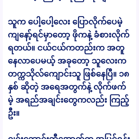
သူက ပေါ့ပေါ့လေး ပြောလိုက်ပေမဲ့
ကျနော့်ရင်မှာတော့ ဖိုကနဲ့ ခံစားလိုက်
ရတယ်။ ငယ်ငယ်ကတည်းက အတူ
နေလာပေမယ့် အခုတော့ သူလေးက
တက္ကသိုလ်ကျောင်းသူ ဖြစ်နေပြီ။ ၁၈
နှစ် ဆိုတဲ့ အရေအတွက်နဲ့ လိုက်ဖက်
မဲ့ အရည်အချင်းတွေကလည်း ကြည့်
ဦး။
ဂျင်းဘောင်းဘီအောက်က အပြင်ရုန်း