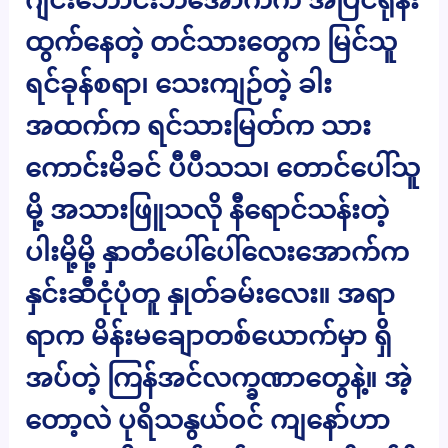
ထွက်နေတဲ့ တင်သားတွေက မြင်သူ
ရင်ခုန်စရာ၊ သေးကျဉ်တဲ့ ခါး
အထက်က ရင်သားမြတ်က သား
ကောင်းမိခင် ပီပီသသ၊ တောင်ပေါ်သူ
မို့ အသားဖြူသလို နီရောင်သန်းတဲ့
ပါးမို့မို့ နှာတံပေါ်ပေါ်လေးအောက်က
နှင်းဆီငုံပုံတူ နှုတ်ခမ်းလေး။ အရာ
ရာက မိန်းမချောတစ်ယောက်မှာ ရှိ
အပ်တဲ့ ကြန်အင်လက္ခဏာတွေနဲ့။ အဲ့
တော့လဲ ပုရိသနွယ်ဝင် ကျနော်ဟာ