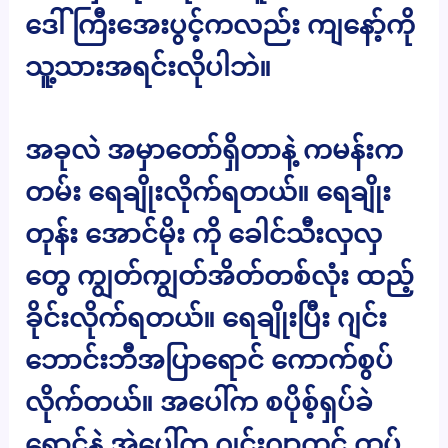
ဒေါ်ကြီးအေးပွင့်ကလည်း ကျနော့်ကို
သူ့သားအရင်းလိုပါဘဲ။
အခုလဲ အမှာတော်ရှိတာနဲ့ ကမန်းက
တမ်း ရေချိုးလိုက်ရတယ်။ ရေချိုး
တုန်း အောင်မိုး ကို ခေါင်သီးလှလှ
တွေ ကျွတ်ကျွတ်အိတ်တစ်လုံး ထည့်
ခိုင်းလိုက်ရတယ်။ ရေချိုးပြီး ဂျင်း
ဘောင်းဘီအပြာရောင် ကောက်စွပ်
လိုက်တယ်။ အပေါ်က စပိုစ့်ရှပ်ခဲ
ရောင်နဲ့ အဲ့ပေါ်က ဂျင်းဂျာကင် ထပ်