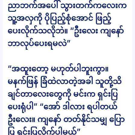
ညာဘက်အပေါ် သွားတက်ကလေးက
သူ့အလှကို ပိုပြည့်စုံအောင် ဖြည့်
ပေးလိုက်သလိုဘဲ။ “ဦးလေး ကျနော်
ဘာလုပ်ပေးရမလဲ”
“အထူးတော့ မဟုတ်ပါဘူးကွာ။
မနက်ဖြန် ခြံထဲလာတဲ့အခါ သူတို့သိ
ချင်တာလေးတွေကို မင်းက ရှင်းပြ
ပေးရုံပါ” “အော် ဒါလား ရပါတယ်
ဦးလေး။ ကျနော် တတ်နိုင်သမျှ ပြော
ပြ ရှင်းပြလိုက်ပါ့မယ်”