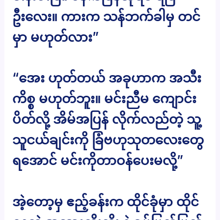
ဦးလေး။ ကားက သန်ဘက်ခါမှ တင်
မှာ မဟုတ်လား”
“အေး ဟုတ်တယ် အခုဟာက အသီး
ကိစ္စ မဟုတ်ဘူး။ မင်းညီမ ကျောင်း
ပိတ်လို့ အိမ်အပြန် လိုက်လည်တဲ့ သူ့
သူငယ်ချင်းကို ခြံဗဟုသုတလေးတွေ
ရအောင် မင်းကိုတာဝန်ပေးမလို့”
အဲ့တော့မှ ဧည့်ခန်းက ထိုင်ခုံမှာ ထိုင်