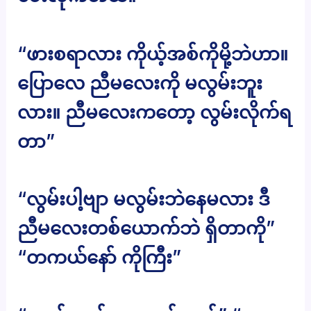
“ဖားစရာလား ကိုယ့်အစ်ကိုမို့ဘဲဟာ။
ပြောလေ ညီမလေးကို မလွမ်းဘူး
လား။ ညီမလေးကတော့ လွမ်းလိုက်ရ
တာ”
“လွမ်းပါ့ဗျာ မလွမ်းဘဲနေမလား ဒီ
ညီမလေးတစ်ယောက်ဘဲ ရှိတာကို”
“တကယ်နော် ကိုကြီး”