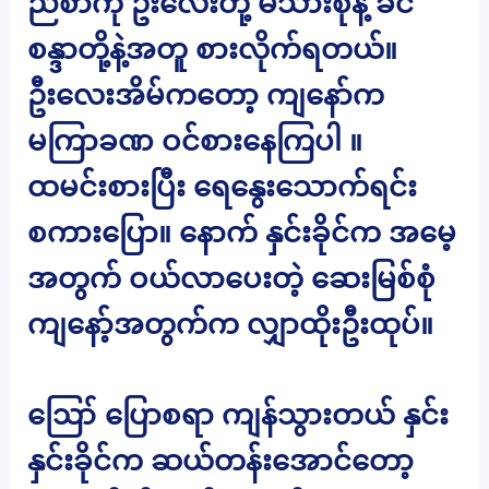
ညစာကို ဦးလေးတို့ မိသားစုနဲ့ ခင်
စန္ဒာတို့နဲ့အတူ စားလိုက်ရတယ်။
ဦးလေးအိမ်ကတော့ ကျနော်က
မကြာခဏ ဝင်စားနေကြပါ ။
ထမင်းစားပြီး ရေနွေးသောက်ရင်း
စကားပြော။ နောက် နှင်းခိုင်က အမေ့
အတွက် ဝယ်လာပေးတဲ့ ဆေးမြစ်စုံ
ကျနော့်အတွက်က လျှာထိုးဦးထုပ်။
ဪ ပြောစရာ ကျန်သွားတယ် နှင်း
နှင်းခိုင်က ဆယ်တန်းအောင်တော့