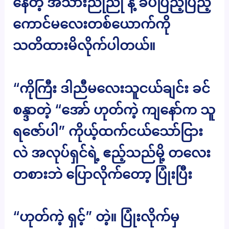
နေတဲ့ အသားညိုညို နဲ့ ခပ်ပြည့်ပြည့်
ကောင်မလေးတစ်ယောက်ကို
သတိထားမိလိုက်ပါတယ်။
“ကိုကြီး ဒါညီမလေးသူငယ်ချင်း ခင်
စန္ဒာတဲ့ “အော် ဟုတ်ကဲ့ ကျနော်က သူ
ရဇော်ပါ” ကိုယ့်ထက်ငယ်သော်ငြား
လဲ အလုပ်ရှင်ရဲ့ ဧည့်သည်မို့ တလေး
တစားဘဲ ပြောလိုက်တော့ ပြုံးပြီး
“ဟုတ်ကဲ့ ရှင့်” တဲ့။ ပြုံးလိုက်မှ