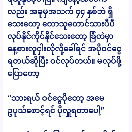
လည်း အခုမှအသက် ၄၄ နှစ်ဘဲ ရှိ
သေးတော့ တောသူတောင်သားပီပီ
လုပ်နိုင်ကိုင်နိုင်သေးတော့ ခြံထဲမှာ
နေ့စားလူငှါးလိုလို့ခေါ်ရင် အပိုဝင်ငွေ
ရတယ်ဆိုပြီး ဝင်လုပ်တယ်။ မလုပ်ဖို့
ပြောတော့
“သားရယ် ဝင်ငွေပိုတော့ အမေ
ဥပုသ်စောင့်ရင် ပိုလှူရတာပေါ့”