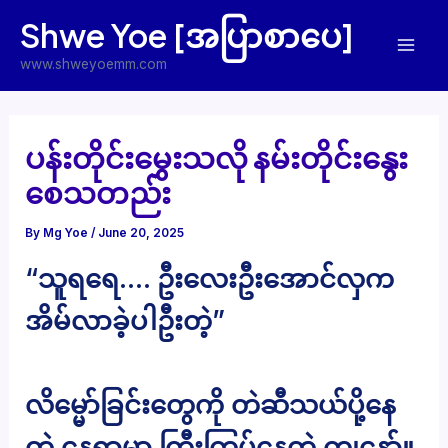
Skip
Shwe Yoe [အပြာစာပေ]
to
Mai
content
www.shweyoemm.com
Men
ပန်းတိုင်းမွှေးသလို နမ်းတိုင်းနွေး
စေသတည်း
By
Mg Yoe
/
June 20, 2025
“သူရရေ…. ဦးလေးဦးအောင်လှက
အိမ်လာခဲ့ပါဦးတဲ့”
လိမ္မော်ခြင်းတွေကို တဲဆီသယ်ပို့နေ
တဲ့ နေရာမှာ ကြီးကြပ်နေတဲ့ ကျနော်။