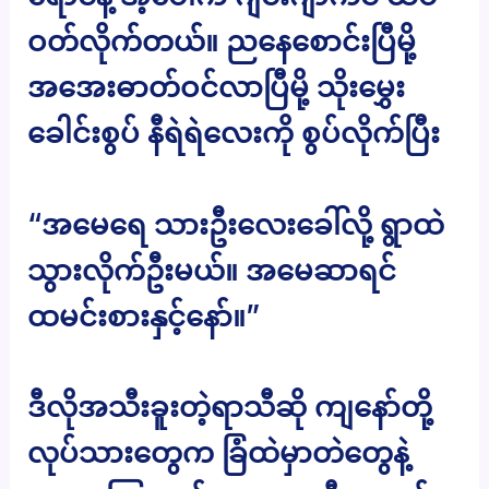
ဝတ်လိုက်တယ်။ ညနေစောင်းပြီမို့
အအေးဓာတ်ဝင်လာပြီမို့ သိုးမွှေး
ခေါင်းစွပ် နီရဲရဲလေးကို စွပ်လိုက်ပြီး
“အမေရေ သားဦးလေးခေါ်လို့ ရွာထဲ
သွားလိုက်ဦးမယ်။ အမေဆာရင်
ထမင်းစားနှင့်နော်။”
ဒီလိုအသီးခူးတဲ့ရာသီဆို ကျနော်တို့
လုပ်သားတွေက ခြံထဲမှာတဲတွေနဲ့