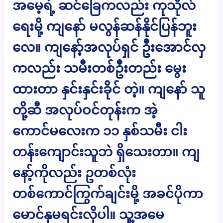
အမေ့ရဲ့ ဆင်ခြေကလည်း ကုသိုလ်
ရေးမို့ ကျနော် မလွန်ဆန်နိုင်ပြန်ဘူး
လေ။ ကျနော့်အလုပ်ရှင် ဦးအောင်လှ
ကလည်း သမီးတစ်ဦးတည်း မွေး
ထားတာ နှင်းနှင်းခိုင် တဲ့။ ကျနော် သူ
တို့ဆီ အလုပ်ဝင်တုန်းက အဲ့
ကောင်မလေးက ၁၁ နှစ်သမီး ငါး
တန်းကျောင်းသူဘဲ ရှိသေးတာ။ ကျ
နော့်ကိုလည်း ဥတစ်လုံး
တစ်ကောင်ကြွက်ချင်းမို့ အခင်ပိုကာ
မောင်နှမရင်းလိုပါ။ သူ့အမေ