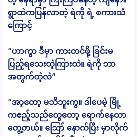
ရွာထဲကပြန်လာတဲ့ ရဲကို ရဲ့ စကားသံ
ကြောင့်
“ဟာကွာ ဒီမှာ ကားတင်ဖို့ ခြင်းမ
ပြည့်ရသေးတဲ့ကြားထဲ။ ရဲကို ဘာ
အတွက်တဲ့လဲ”
“အာ့တော့ မသိဘူးကွ။ ဒါပေမဲ့ မြို့
ကဧည့်သည်တွေတော့ ရောက်နေတာ
တွေ့တယ်။ ဪ နောက်ပြီး မှာလိုက်