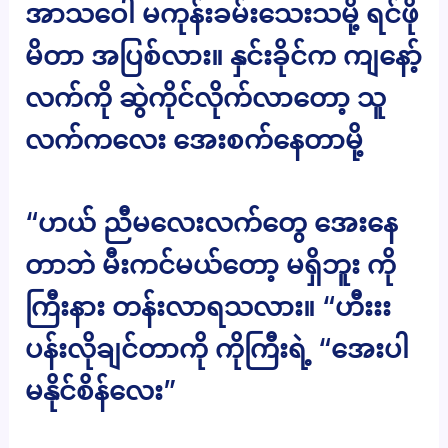
အာသဝေါ မကုန်းခမ်းသေးသမို့ ရင်ဖို
မိတာ အပြစ်လား။ နှင်းခိုင်က ကျနော့်
လက်ကို ဆွဲကိုင်လိုက်လာတော့ သူ
လက်ကလေး အေးစက်နေတာမို့
“ဟယ် ညီမလေးလက်တွေ အေးနေ
တာဘဲ မီးကင်မယ်တော့ မရှိဘူး ကို
ကြီးနား တန်းလာရသလား။ “ဟီးးး
ပန်းလိုချင်တာကို ကိုကြီးရဲ့ “အေးပါ
မနိုင်စိန်လေး”