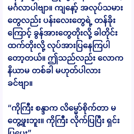
မင်္ဂလာပါဗျာ။ ကျနော့် အလုပ်သမား
တွေလည်း ပန်းလေးတွေရဲ့ တန်ခိုး
ကြောင့် ခွန်အားတွေတိုးလို့ ခါတိုင်း
ထက်တိုးလို့ လုပ်အားပြနေကြပါ
တော့တယ်။ ဤသည်လည်း လောက
နိယာမ တစ်ခါ မဟုတ်ပါလား
ခင်ဗျာ။
“ကိုကြီး စန္ဒာက လိမ္မော်စိုက်တာ မ
တွေ့ဖူးဘူး။ ကိုကြီး လိုက်ပြပြီး ရှင်း
ပြပေး”