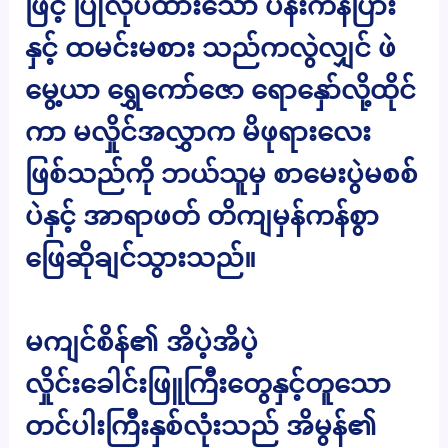
ဖြင့် ပြုလုပ်ထားသော ပန်းကန်ပြား
နှင့် ထမင်းမစား သည်ကလွဲလျှင် ဖဲ
မွေ့ယာ ရွှေကော်ဇော ရောနှော်လို့ထိုင်
ကာ မလှိုင်အလွှာက မိဖုရားလေး
ဖြစ်သည်ကို ဘယ်သူမှ စာမေးပွဲမစစ်
ပဲနှင့် အာရာဖတ် တိကျမှန်ကန်စွာ
ဖြေဆိုချင်သွားသည်။
မကျင်စိန်၏ အိပဲ့အိပဲ့
လှိုင်းခေါင်းဖြူကြီးတွေနှင့်တူသော
တင်ပါးကြီးနှစ်လုံးသည် အိမွန်၏