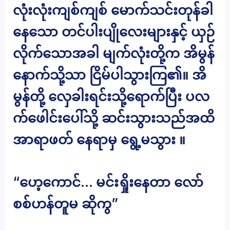
လုံးလုံးကျစ်ကျစ် မောက်သင်းတုန်ခါ
နေသော တင်ပါးပျိုလေးများနှင့် ယှဉ်
လိုက်သောအခါ မျက်လုံးတို့က အိမွန်
နောက်သို့သာ ငြိမ်ပါသွားကြ၏။ အိ
မွန်တို့ လှေခါးရင်းသို့ရောက်ပြီး ပလ
က်ဖေါင်းပေါ်သို့ ဆင်းသွားသည်အထိ
အာရာဖတ် နေရာမှ ရွေ့မသွား ။
“ဟေ့ကောင်… မင်းရှိုးနေတာ လော်
စစ်ဟန်တူမ ဆိုကွ”