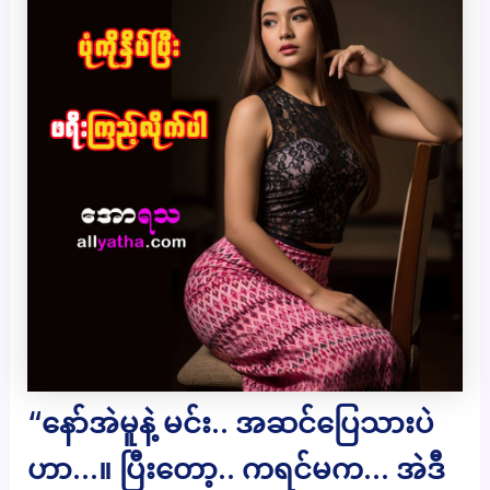
“နော်အဲမူနဲ့ မင်း.. အဆင်ပြေသားပဲ
ဟာ…။ ပြီးတော့.. ကရင်မက… အဲဒီ