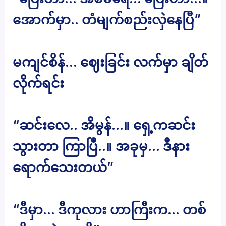
အောက်မှာ.. တံမျက်စည်းလှဲနေပြီ”
မကျင်စိန်… ဈေးခြင်း လက်မှာ ချိတ်
လိုက်ရင်း
“ဆင်းလေ.. အိမွန်…။ ရှေ့ကဆင်း
သွားတာ ကြာပြီ..။ အခုမှ… ဒီနား
ရောက်သေးတယ်”
“ဒီမှာ… ဒီကုလား ဟာကြီးက… တစ်