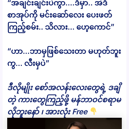
“အချင်းချင်းပဲကွာ….ဒီမှာ.. အဲဒီ
စာအုပ်ကို မင်းဆော်လေး ပေးဖတ်
ကြည့်စမ်း.. သိလား… ဟေ့ကောင်”
“ဟာ…ဘာမှဖြစ်သေးတာ မဟုတ်ဘူး
ကွ… လီးမှပဲ”
ဒီလိုမျိုး စော်အလန်းလေးတွေရဲ့ ဒချိ
တဲ့ ကားတွေကြည့်ဖို့ မန်ဘာဝင်စရာမ
လိုဘူးနော် ၊ အားလုံး Free