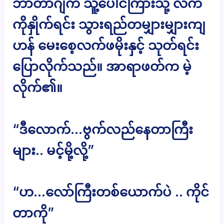
ဘာတာဂျံက သူ့ပေါင်ကြားသို့ လက်
ကိုနှိုက်ရင်း သွားရည်တမျှားမျှားကျ
ဟန် မေးစေ့လက်ဖမိုးနှင့် သုတ်ရင်း
ပြောလိုက်သည်။ အာရာဖတ်က မဲ့
လိုက်၏။
“ဒီလောက်…ဗွက်လည်နေတာကြီး
များ.. မင့်မို့လို့”
“ဟ…လော်ကြီးတစ်ယောက်ပဲ .. ကိုင်
တာကို”