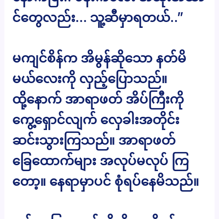
င်တွေလည်း… သူ့ဆီမှာရတယ်..”
မကျင်စိန်က အိမွန်ဆိုသော နတ်မိ
မယ်လေးကို လှည့်ပြောသည်။
ထို့နောက် အာရာဖတ် အိပ်ကြီးကို
ကွေ့ရှောင်လျက် လှေခါးအတိုင်း
ဆင်းသွားကြသည်။ အာရာဖတ်
ခြေထောက်များ အလုပ်မလုပ် ကြ
တော့။ နေရာမှာပင် စုံရပ်နေမိသည်။