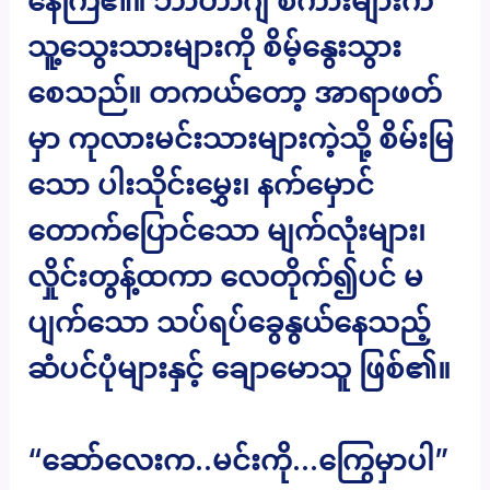
နေကြ၏။ ဘာတာဂျံ စကားများက
သူ့သွေးသားများကို စိမ့်နွေးသွား
စေသည်။ တကယ်တော့ အာရာဖတ်
မှာ ကုလားမင်းသားများကဲ့သို့ စိမ်းမြ
သော ပါးသိုင်းမွှေး၊ နက်မှောင်
တောက်ပြောင်သော မျက်လုံးများ၊
လှိုင်းတွန့်ထကာ လေတိုက်၍ပင် မ
ပျက်သော သပ်ရပ်ခွေနွယ်နေသည့်
ဆံပင်ပုံများနှင့် ချောမောသူ ဖြစ်၏။
“ဆော်လေးက..မင်းကို…ကြွေမှာပါ”