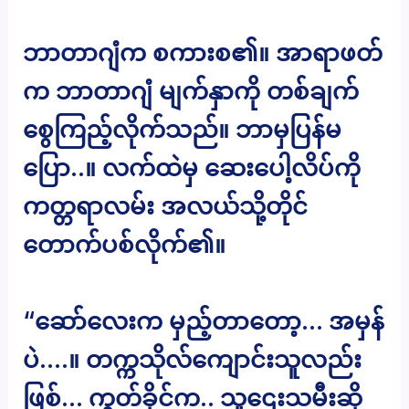
ဘာတာဂျံက စကားစ၏။ အာရာဖတ်
က ဘာတာဂျံ မျက်နှာကို တစ်ချက်
စွေကြည့်လိုက်သည်။ ဘာမှပြန်မ
ပြော..။ လက်ထဲမှ ဆေးပေါ့လိပ်ကို
ကတ္တရာလမ်း အလယ်သို့တိုင်
တောက်ပစ်လိုက်၏။
“ဆော်လေးက မှည့်တာတော့… အမှန်
ပဲ….။ တက္ကသိုလ်ကျောင်းသူလည်း
ဖြစ်… ကွတ်ခိုင်က.. သူဌေးသမီးဆို