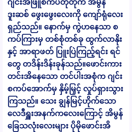
ဂျင်းအဖြူစကပ်တိုတိုက အိမွန်
ဒူးဆစ် ဖွေးဖွေးလေးကို ကျော်ရုံလေး
ရှည်သည်။ နောက်မှ ကွဲဟနေသာ စ
ကပ်ကြားမှ တစ်စုံတစ်ခု ထွက်လာနိုး
နှင့် အာရာဖတ် ပြူးပြဲကြည့်ရင်း ရင်
တွေ တဒိန်းဒိန်းခုန်သည်။ဖောင်းကား
တင်းအိနေသော တင်ပါးအစုံက ဂျင်း
စကပ်အောက်မှ နှိမ့်မြှင့် လှုပ်ရှားသွား
ကြသည်။ သေး ချွန်မြင့်ဟိုက်သော
လေဒီရှူးအနက်ကလေးကြောင့် အိမွန်
ခြေသလုံးလေးများ ပိုမိုဖောင်းအိ