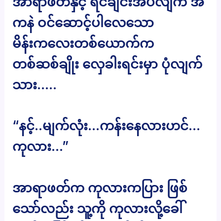
အာရာဖတ်နှင့် ရင်ချင်းအပ်လျက် အိ
ကနဲ ဝင်ဆောင့်ပါလေသော
မိန်းကလေးတစ်ယောက်က
တစ်ဆစ်ချိုး လှေခါးရင်းမှာ ပုံလျက်
သား…..
“နင့်..မျက်လုံး…ကန်းနေလားဟင်…
ကုလား…”
အာရာဖတ်က ကုလားကပြား ဖြစ်
သော်လည်း သူ့ကို ကုလားလို့ခေါ်