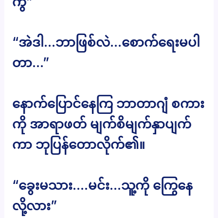
ကွ”
“အဲဒါ…ဘာဖြစ်လဲ…စောက်ရေးမပါ
တာ…”
နောက်ပြောင်နေကြ ဘာတာဂျံ စကား
ကို အာရာဖတ် မျက်စိမျက်နှာပျက်
ကာ ဘုပြန်တောလိုက်၏။
“ခွေးမသား….မင်း…သူ့ကို ကြွေနေ
လို့လား”