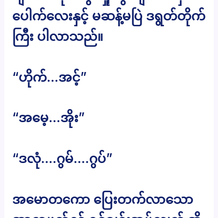
ပေါက်လေးနှင့် မဆန့်မပြဲ ဒရွတ်တိုက်
ကြီး ပါလာသည်။
“ဟိုက်…အင့်”
“အမေ့…အိုး”
“ဒလုံ….ဂွမ်….ဂွပ်”
အမောတကော ပြေးတက်လာသော