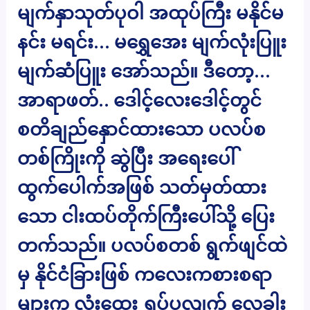
မျက်နှာသုတ်ပုဝါ အထုပ်ကြီး မနိုင်မ
နင်း မရင်း… မရွှေအေး မျက်လုံးပြူး
မျက်ဆံပြူး အော်သည်။ ဒီတော့…
အာရာဖတ်.. ဒေါင့်လေးဒေါင့်တွင်
စတိချည်နှောင်ထားသော ပလပ်စ
တစ်ကြိုးကို ဆွဲပြီး အရေးပေါ်
ထွက်ပေါက်အဖြစ် သတ်မှတ်ထား
သော ငါးထပ်တိုက်ကြီးပေါ်သို့ ပြေး
တက်သည်။ ပလပ်စတစ် ရွက်ဖျင်ထဲ
မှ နိုင်ငံခြားဖြစ် ကလေးကစားစရာ
များက လုံးထွေး ရှုပ်ပွလျက် လှေခါး