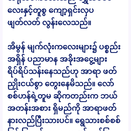
လေးနှင့်တူစွ ကျော့ရှင်းလှပ
ဖျတ်လတ် လွန်းလေသည်။
အိမွန် မျက်လုံးကလေးများ၌ ပစ္စည်း
အရှိန် ပညာမာန အခိုးအငွေ့များ
ရိပ်ရိပ်သန်းနေသည်ဟု အာရာ ဖတ်
ညှိုးငယ်စွာ တွေးနေမိသည်။ လော်
စစ်ဟန်ရဲ့တူမ ဆိုကတည်းက ဘယ်
အတန်းအစား ရှိမည်ကို အာရာဖတ်
နားလည်ပြီးသားပင်။ ရွေသားစစ်စစ်