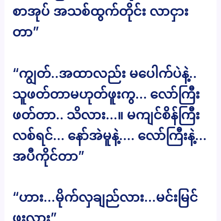
စာအုပ် အသစ်ထွက်တိုင်း လာငှား
တာ”
“ကျွတ်..အထာလည်း မပေါက်ပဲနဲ့..
သူဖတ်တာမဟုတ်ဖူးကွ… လော်ကြီး
ဖတ်တာ.. သိလား…။ မကျင်စိန်ကြီး
လစ်ရင်… နော်အဲမူနဲ့…. လော်ကြီးနဲ့…
အပီကိုင်တာ”
“ဟား…မိုက်လှချည်လား…မင်းမြင်
ဖူးလား”