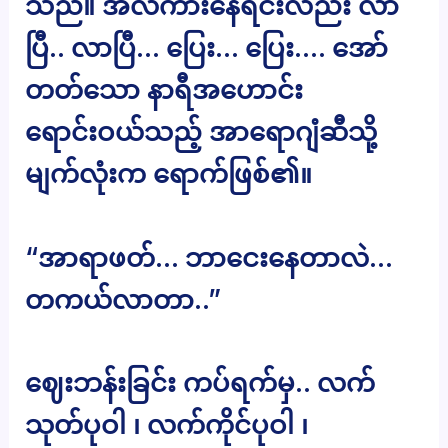
သည်။ အလကားနေရင်းလည်း လာ
ပြီ.. လာပြီ… ပြေး… ပြေး…. အော်
တတ်သော နာရီအဟောင်း
ရောင်းဝယ်သည့် အာရောဂျံဆီသို့
မျက်လုံးက ရောက်ဖြစ်၏။
“အာရာဖတ်… ဘာငေးနေတာလဲ…
တကယ်လာတာ..”
ဈေးဘန်းခြင်း ကပ်ရက်မှ.. လက်
သုတ်ပုဝါ ၊ လက်ကိုင်ပုဝါ ၊