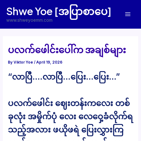
Skip
Shwe Yoe [အပြာစာပေ]
to
Mai
content
www.shweyoemm.com
Men
ပလက်ဖေါင်းပေါ်က အချစ်များ
By
Viktor Yoe
/
April 19, 2026
“လာပြီ….လာပြီ…ပြေး…ပြေး…”
ပလက်ဖေါင်း ဈေးတန်းကလေး တစ်
ခုလုံး အမှိုက်ပုံ လေး လေဝှေ့ခံလိုက်ရ
သည့်အလား ဖယိုဖရဲ ပြေးလွှားကြ