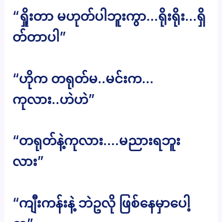
“ရှိုးတာ မဟုတ်ပါဘူးကွာ…ရိုးရိုး…ရှိ
တ်တာပါ”
“ဟိုက တရုတ်မ..မင်းက…
ကုလား..ဟဲဟဲ”
“တရုတ်နဲ့ကုလား….မညားရဘူး
လား”
“ကျီးကန်းနဲ့ ဘဲဥလို ဖြစ်နေမှာပေါ့