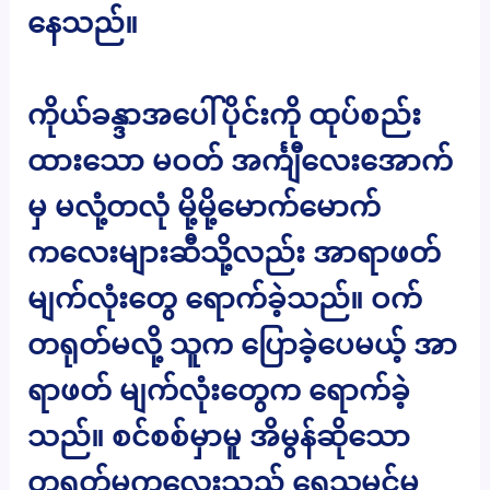
နေသည်။
ကိုယ်ခန္ဒာအပေါ်ပိုင်းကို ထုပ်စည်း
ထားသော မဝတ် အင်္ကျီလေးအောက်
မှ မလုံ့တလုံ မို့မို့မောက်မောက်
ကလေးများဆီသို့လည်း အာရာဖတ်
မျက်လုံးတွေ ရောက်ခဲ့သည်။ ဝက်
တရုတ်မလို့ သူက ပြောခဲ့ပေမယ့် အာ
ရာဖတ် မျက်လုံးတွေက ရောက်ခဲ့
သည်။ စင်စစ်မှာမူ အိမွန်ဆိုသော
တရုတ်မကလေးသည် ရွှေသမင်မ