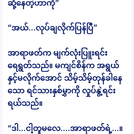
ဆို့နေတဲ့ဟာကို”
“အယ်…လုပ်ချလိုက်ပြန်ပြီ”
အာရာဖတ်က မျက်လုံးပြူးရင်း
ရေရွတ်သည်။ မကျင်စိန်က အရွယ်
နှင့်မလိုက်အောင် သိမ့်သိမ့်တုန်ခါနေ
သော ရင်သားနှစ်မွှာကို လှုပ်နွဲ့ရင်း
ရယ်သည်။
“ဒါ…ငါ့တူမလေ….အာရာဖတ်ရဲ့…။