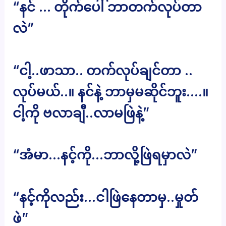
“နင် … တိုက်ပေါ် ဘာတက်လုပ်တာ
လဲ”
“ငါ့..ဖာသာ.. တက်လုပ်ချင်တာ ..
လုပ်မယ်..။ နင်နဲ့ ဘာမှမဆိုင်ဘူး….။
ငါ့ကို ဗလာချီ..လာမဖြဲနဲ့”
“အံမာ…နင့်ကို…ဘာလို့ဖြဲရမှာလဲ”
“နင့်ကိုလည်း…ငါဖြဲနေတာမှ..မှုတ်
ဖဲ”