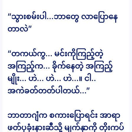
“သွားစမ်းပါ…ဘာတွေ လာပြောနေ
တာလဲ”
“တကယ်ကွ… မင်းကိုကြည့်တဲ့
အကြည့်က… ခိုက်နေတဲ့ အကြည့်
မျိုး… ဟဲ… ဟဲ… ဟဲ…။ ငါ..
အကဲခတ်တတ်ပါတယ်…”
ဘာတာဂျံက စကားပြောရင်း အာရာ
ဖတ်ပုခုံးနားဆီသို့ မျက်နှာကို တိုးကပ်