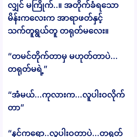
လျှင် မကြိုက်..။ အတိုက်ခံရသော
မိန်းကလေးက အာရာဖတ်နှင့်
သက်တူရွယ်တူ တရုတ်မလေး။
“တမင်တိုက်တာမှ မဟုတ်တာပဲ…
တရုတ်မရဲ့”
“အံမယ်…ကုလားက…လူပါးဝလိုက်
တာ”
“နင်ကရော..လူပါးဝတာပဲ…တရုတ်