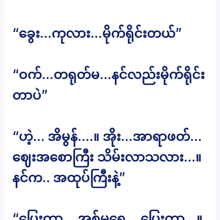
“ခွေး…ကုလား…မိုက်ရိုင်းတယ်”
“ဝက်…တရုတ်မ…နင်လည်းမိုက်ရိုင်း
တာပဲ”
“ဟဲ့… အိမွန်….။ အိုး…အာရာဖတ်…
ဈေးအစောကြီး သိမ်းလာသလား…။
နင်က.. အထုပ်ကြီးနဲ့”
“ပြေးတာ… အစ်မရေ… ပြေးတာ…။