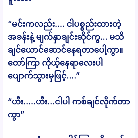
“မင်းကလည်း…. ငါပစ္စည်းထားတဲ့
အခန်းနဲ့ မျက်နှာချင်းဆိုင်ကွ… မသိ
ချင်ယောင်ဆောင်နေရတာပေါ့ကွာ။
တော်‌ကြာ ကိုယ့်နေရာလေးပါ
ပျောက်သွားမှဖြင့်….”
“ဟီး…..ဟီး…ငါပါ ကစ်ချင်လိုက်တာ
ကွာ”