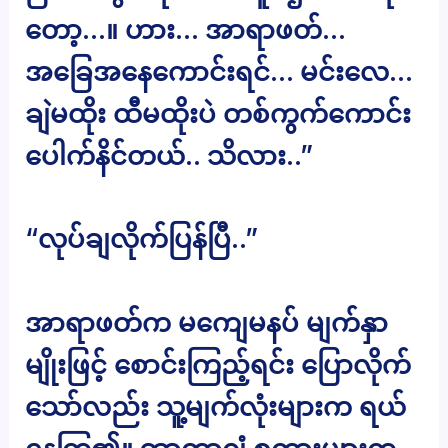
တော့…။ ဟား… အာရာဖတ်…
အခြေအနေကောင်းရင်… မင်းလေ…
ချဲမထိုး ထီမထိုးပဲ တစ်ကွက်ကောင်း
ပေါက်နိင်တယ်.. သိလား..”
“လုပ်ချလိုက်ပြန်ပြီ..”
အာရာဖတ်က မကျေမနပ် မျက်နှာ
မျိုးဖြင့် စောင်းကြည့်ရင်း ပြောလိုက်
သော်လည်း သူ့မျက်လုံးများက ရယ်