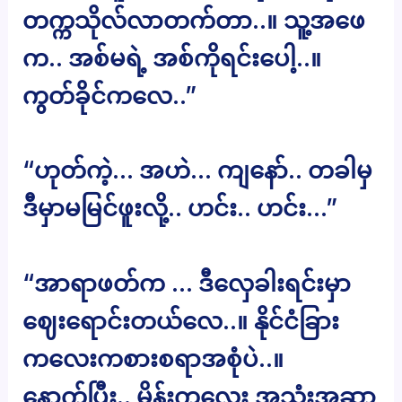
တက္ကသိုလ်လာတက်တာ..။ သူ့အဖေ
က.. အစ်မရဲ့ အစ်ကိုရင်းပေါ့..။
ကွတ်ခိုင်ကလေ..”
“ဟုတ်ကဲ့… အဟဲ… ကျနော်.. တခါမှ
ဒီမှာမမြင်ဖူးလို့.. ဟင်း.. ဟင်း…”
“အာရာဖတ်က … ဒီလှေခါးရင်းမှာ
ဈေးရောင်းတယ်လေ..။ နိုင်ငံခြား
ကလေးကစားစရာအစုံပဲ..။
နောက်ပြီး.. မိန်းကလေး အသုံးအဆာ