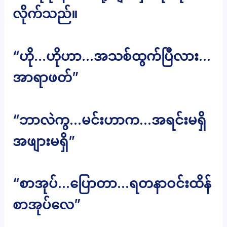
လိုက်သည်။
“ဟို…ဟိုဟာ…အသစ်ထွက်ပြီလား…
အာရာဖတ်”
“ဘာလဲကွ…မင်းဟာက…အရင်းမရှိ
အဖျားမရှိ”
“စာအုပ်…ပြောတာ…ရတနာဝင်းထိန်
စာအုပ်လေ”