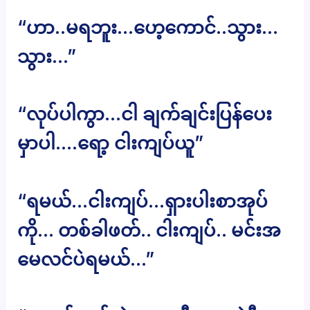
“ဟာ..မရဘူး…ဟေ့ကောင်..သွား…
သွား…”
“လုပ်ပါကွာ…ငါ ချက်ချင်းပြန်ပေး
မှာပါ….ရော့ ငါးကျပ်ယူ”
“ရမယ်…ငါးကျပ်…ရှားပါးစာအုပ်
ကို… တစ်ခါဖတ်.. ငါးကျပ်.. မင်းအ
မေလင်ပဲရမယ်…”