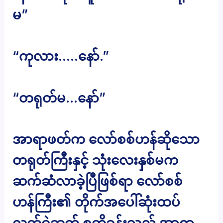
မ”
“ကုလား…..နော်.”
“တရုတ်မ…နော်”
အာရာဖတ်က လော်စစ်ဟန်ဆိုသော
တရုတ်ကြီးနှင့် သုံးလေးနှစ်မက
ဆက်ဆံလာခဲ့ပြီဖြစ်ရာ လော်စစ်
ဟန်ကြီး၏ တိုက်အပေါ်ဆုံးထပ်
လက်ဝဲဘက် စတိုခန်းသည် အာရာ