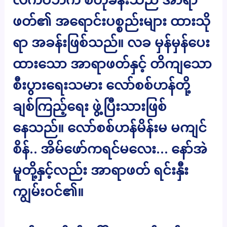
ဖတ်၏ အရောင်းပစ္စည်းများ ထားသို
ရာ အခန်းဖြစ်သည်။ လခ မှန်မှန်ပေး
ထားသော အာရာဖတ်နှင့် တိကျသော
စီးပွားရေးသမား လော်စစ်ဟန်တို့
ချစ်ကြည့်ရေး ဖွဲ့ပြီးသားဖြစ်
နေသည်။ လော်စစ်ဟန်မိန်းမ မကျင်
စိန်.. အိမ်ဖော်ကရင်မလေး… နော်အဲ
မူတို့နှင့်လည်း အာရာဖတ် ရင်းနှီး
ကျွမ်းဝင်၏။