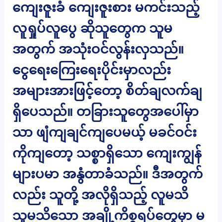
ကျေးဇူးခံ ကျေးဇူးစား မကင်းသည့်
လူရှုပ်လူပွေ ဆိုသူတွေက သူမ
အတွက် အသုံးဝင်လွန်းလှသည်။
ငွေရေးကြေးရေးပိုင်းမှာလည်း
အများအားဖြင့်တော့ စိတ်ချလက်ချ
ရှိပေသည်။ တခြားသူတွေအပေါ်မှာ
သာ ဖျံကျချင်ကျပေမယ့် မခင်ဝင်း
ကိုကျတော့ သစ္စာရှိသော ကျေးကျွန်
များပမာ အနွံတာခံသည်။ ဒီအတွက်
လည်း သူတို့ အလိုရှိသည့် လူမသိ
သူမသိသော အချို့ကိစ္စရပ်တွေမှာ မ