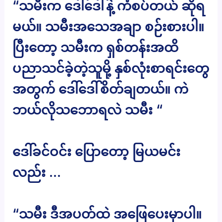
“သမီးက ဒေါ်ဒေါ်နဲ့ ကံစပ်တယ် ဆိုရ
မယ်။ သမီးအသေအချာ စဉ်းစားပါ။
ပြီးတော့ သမီးက ရှစ်တန်းအထိ
ပညာသင်ခဲ့တဲ့သူမို့ နှစ်လုံးစာရင်းတွေ
အတွက် ဒေါ်ဒေါ်စိတ်ချတယ်။ ကဲ
ဘယ်လိုသဘောရလဲ သမီး “
ဒေါ်ခင်ဝင်း ပြောတော့ မြယမင်း
လည်း …
“သမီး ဒီအပတ်ထဲ အဖြေပေးမှာပါ။