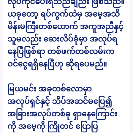
လုပ်ကိုင်ပေးရသည်ချည်း ဖြစ်သည်။
ယခုတော့ ရပ်ကွက်ထဲမှ အမေ့အသိ
မိန်းမကြီးတစ်ယောက် အကူအညီနှင့်
သူမလည်း ဆေးလိပ်ခုံမှာ အလုပ်ရ
နေပြီဖြစ်ရာ တစ်ဖက်တစ်လမ်းက
ဝင်ငွေရရှိနေပြီဟု ဆိုရပေမည်။
မြယမင်း အခုတစ်လောမှာ
အလုပ်ရှင်နှင့် သိပ်အဆင်မပြေ၍
အခြားအလုပ်တစ်ခု ရှာနေကြောင်း
ကို အမေ့ကို ကြိုတင် ပြောပြ