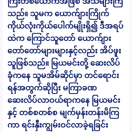
ကြီးတစ်ယောက်အဖြစ် အသိများကြ
သည်။ သူမက ယောက်ျားကြိုက်
ကိုယ်လုံးကိုယ်ပေါက်မျိုးရှိ၍ ဒီအရပ်
ထဲက ကြောင်သူတော် ယောက်ျား
တော်တော်များများနှင့်လည်း အိပ်ဖူး
သူဖြစ်သည်။ မြယမင်းတို့ ဆေးလိပ်
ခုံကနေ သူမအိမ်ဆိုင်မှာ တင်ရောင်း
ရန်အတွက်ဆိုပြီး မကြာခဏ
ဆေးလိပ်လာဝယ်ရာကနေ မြယမင်း
နှင့် တစ်စတစ်စ မျက်မှန်းတန်းမိကြ
ကာ ရင်းနှီးကျွမ်းဝင်လာခဲ့ရခြင်း