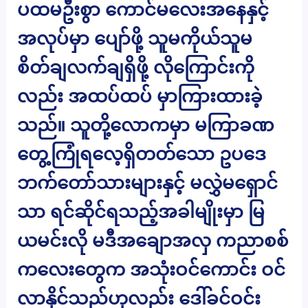
ပထမဦးစွာ ကောင်မလေးအနေနှင့်
အလုပ်မှာ ပျော်ဖို့ သူမကိုယ်သူမ
စိတ်ချလက်ချရှိဖို့ လိုကြောင်းကို
လည်း အထပ်ထပ် မှာကြားထားခဲ့
သည်။ သူတို့လောကမှာ မကြာခဏ
တွေ့ကြုံရလေ့ရှိတတ်သော ဥပဒေ
ဘက်တော်သားများနှင့် မလွှဲမရှောင်
သာ ရင်ဆိုင်ရသည့်အခါမျိုးမှာ မြ
ယမင်းလို မဒီအချောအလှ ကညာစစ်
ကလေးတွေက အသုံးဝင်ကောင်း ဝင်
လာနိုင်သည်ဟုလည်း ဒေါ်ခင်ဝင်း