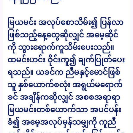
မြယမင်း အလုပ်စောသိမ်း၍ ပြန်လာ
ဖြစ်သည့်နေ့တွေဆိုလျှင် အမေ့ဆိုင်
ကို သွားရောက်ကူသိမ်းပေးသည်။
ထမင်းဟင်း ဝိုင်းကူ၍ ချက်ပြုတ်ပေး
ရသည်။ ယခင်က ညီမနှင့်မောင်ဖြစ်
သူ နှစ်ယောက်စလုံး အရွယ်မရောက်
ခင် အချိန်ကဆိုလျှင် အစစအရာရာ
မြယမင်းတစ်ယောက်သာ အပင်ပန်း
ခံ၍ အမေ့အလုပ်မှန်သမျှကို ကူညီ