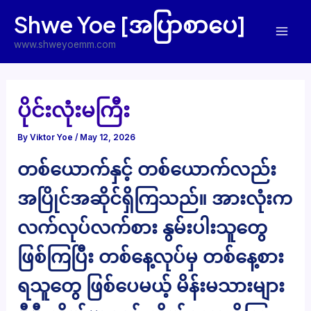
Skip
Shwe Yoe [အပြာစာပေ]
to
Mai
content
www.shweyoemm.com
Men
ပိုင်းလုံးမကြီး
By
Viktor Yoe
/
May 12, 2026
တစ်ယောက်နှင့် တစ်ယောက်လည်း
အပြိုင်အဆိုင်ရှိကြသည်။ အားလုံးက
လက်လုပ်လက်စား နွမ်းပါးသူတွေ
ဖြစ်ကြပြီး တစ်နေ့လုပ်မှ တစ်နေ့စား
ရသူတွေ ဖြစ်ပေမယ့် မိန်းမသားများ