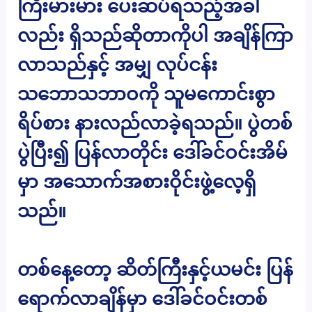
ကြီးမားမား ပေးဆပ်ရသည့်အခါ
လည်း ရှိသည်ဆိုတာကိုပါ အချိန်ကြာ
လာသည်နှင့် အမျှ လုပ်ငန်း
သဘောသဘာဝကို သူမကောင်းစွာ
ရိပ်စား နားလည်လာခဲ့ရသည်။ ပွဲတစ်
ပွဲပြီး၍ ပြန်လာတိုင်း ဒေါ်ခင်ဝင်းအိမ်
မှာ အသောက်အစားဝိုင်းဖွဲ့လေ့ရှိ
သည်။
တစ်နေ့တော့ ဆိတ်ကြီးနှင့်ယမင်း ပြန်
ရောက်လာချိန်မှာ ဒေါ်ခင်ဝင်းတစ်