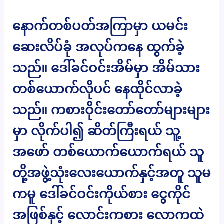
နောက်တစ်ပတ်အကြာမှာ ယမင်း
ဆေးလိပ်ခုံ အလုပ်ကနေ ထွက်ခဲ့
သည်။ ဒေါ်ခင်ဝင်းအိမ်မှာ အိမ်သား
တစ်ယောက်လိုပင် နေထိုင်လာခဲ့
သည်။ ကစားဝိုင်းတော်တော်များများ
မှာ လိုက်ပါ၍ ဆိတ်ကြီးရယ် သူ့
အဖော် တစ်ယောက်ယောက်ရယ် သူ
တို့အဖွဲ့သုံးလေးယောက်နှင့်အတူ သူမ
ကမူ ဒေါ်ခင်ဝင်းကိုယ်စား ငွေကိုင်
အဖြစ်နှင့် လောင်းကစား လောကထဲ