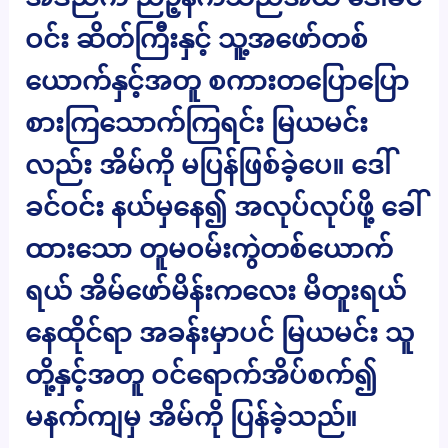
ဝင်း ဆိတ်ကြီးနှင့် သူ့အဖော်တစ်
ယောက်နှင့်အတူ စကားတပြောပြော
စားကြသောက်ကြရင်း မြယမင်း
လည်း အိမ်ကို မပြန်ဖြစ်ခဲ့ပေ။ ဒေါ်
ခင်ဝင်း နယ်မှနေ၍ အလုပ်လုပ်ဖို့ ခေါ်
ထားသော တူမဝမ်းကွဲတစ်ယောက်
ရယ် အိမ်ဖော်မိန်းကလေး မိတူးရယ်
နေထိုင်ရာ အခန်းမှာပင် မြယမင်း သူ
တို့နှင့်အတူ ဝင်ရောက်အိပ်စက်၍
မနက်ကျမှ အိမ်ကို ပြန်ခဲ့သည်။