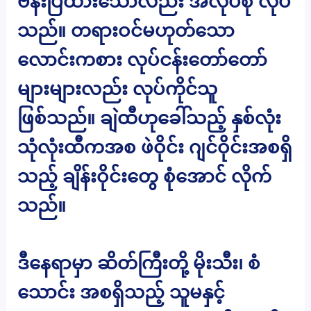
ဗန်းပြထားသော်လည်း အလုပ်စုံ လုပ်
သည်။ တရားဝင်မဟုတ်သော
လောင်းကစား လုပ်ငန်းတော်တော်
များများလည်း လုပ်ကိုင်သူ
ဖြစ်သည်။ ချဲထီဟုခေါ်သည့် နှစ်လုံး
သုံလုံးထီကအစ ဖဲဝိုင်း ဂျင်ဝိုင်းအစရှိ
သည့် ချိန်းဝိုင်းတွေ စုံအောင် လိုက်
သည်။
ဒီနေရာမှာ ဆိတ်ကြီးတို့ မိုးသီး၊ စံ
သောင်း အစရှိသည့် သူမနှင့်