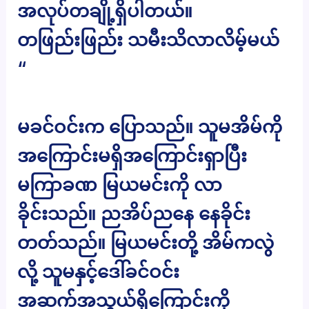
အလုပ်တချို့ရှိပါတယ်။
တဖြည်းဖြည်း သမီးသိလာလိမ့်မယ်
“
မခင်ဝင်းက ပြောသည်။ သူမအိမ်ကို
အကြောင်းမရှိအကြောင်းရှာပြီး
မကြာခဏ မြယမင်းကို လာ
ခိုင်းသည်။ ညအိပ်ညနေ နေခိုင်း
တတ်သည်။ မြယမင်းတို့ အိမ်ကလွဲ
လို့ သူမနှင့်ဒေါ်ခင်ဝင်း
အဆက်အသွယ်ရှိကြောင်းကို