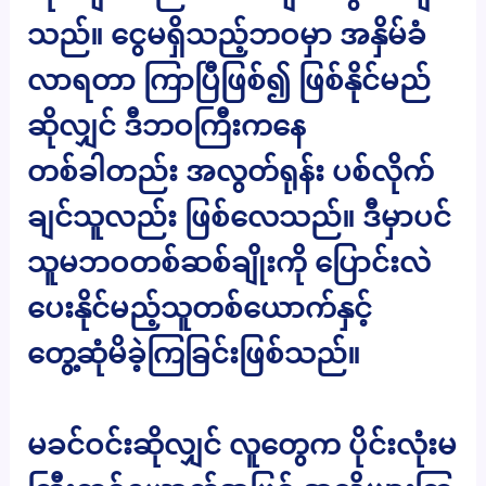
သည်။ ငွေမရှိသည့်ဘဝမှာ အနှိမ်ခံ
လာရတာ ကြာပြီဖြစ်၍ ဖြစ်နိုင်မည်
ဆိုလျှင် ဒီဘဝကြီးကနေ
တစ်ခါတည်း အလွတ်ရုန်း ပစ်လိုက်
ချင်သူလည်း ဖြစ်လေသည်။ ဒီမှာပင်
သူမဘဝတစ်ဆစ်ချိုးကို ပြောင်းလဲ
ပေးနိုင်မည့်သူတစ်ယောက်နှင့်
တွေ့ဆုံမိခဲ့ကြခြင်းဖြစ်သည်။
မခင်ဝင်းဆိုလျှင် လူတွေက ပိုင်းလုံးမ