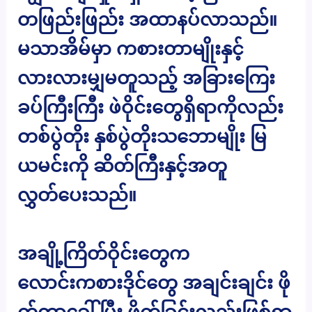
တဖြည်းဖြည်း အထာနပ်လာသည်။
မသာအိမ်မှာ ကစားတာမျိုးနှင့်
လားလားမျှမတူသည့် အခြားကြေး
ခပ်ကြီးကြီး ဖဲဝိုင်းတွေရှိရာကိုလည်း
တစ်ပွဲတိုး နှစ်ပွဲတိုးသဘောမျိုး မြ
ယမင်းကို ဆိတ်ကြီးနှင့်အတူ
လွှတ်ပေးသည်။
အချို့ကြိတ်ဝိုင်းတွေက
လောင်းကစားဒိုင်တွေ အချင်းချင်း ဖို
က်တာခေါ်ပြီး ဖိုက်ခြင်းလည်းဖြစ်ရာ