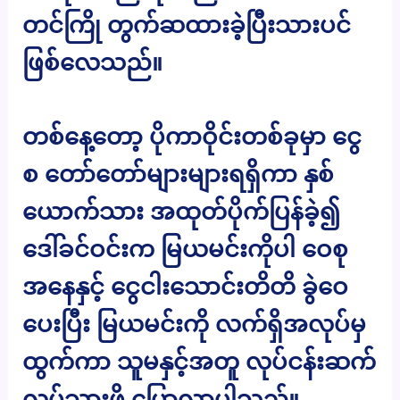
တင်ကြို တွက်ဆထားခဲ့ပြီးသားပင်
ဖြစ်လေသည်။
တစ်နေ့တော့ ပိုကာဝိုင်းတစ်ခုမှာ ငွေ
စ တော်တော်များများရရှိကာ နှစ်
ယောက်သား အထုတ်ပိုက်ပြန်ခဲ့၍
ဒေါ်ခင်ဝင်းက မြယမင်းကိုပါ ဝေစု
အနေနှင့် ငွေငါးသောင်းတိတိ ခွဲဝေ
ပေးပြီး မြယမင်းကို လက်ရှိအလုပ်မှ
ထွက်ကာ သူမနှင့်အတူ လုပ်ငန်းဆက်
လုပ်သွားဖို့ ပြောလာပါသည်။