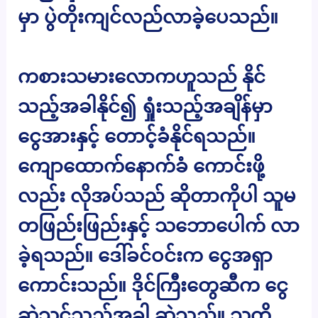
မှာ ပွဲတိုးကျင်လည်လာခဲ့ပေသည်။
ကစားသမားလောကဟူသည် နိုင်
သည့်အခါနိုင်၍ ရှုံးသည့်အချိန်မှာ
ငွေအားနှင့် တောင့်ခံနိုင်ရသည်။
ကျောထောက်နောက်ခံ ကောင်းဖို့
လည်း လိုအပ်သည် ဆိုတာကိုပါ သူမ
တဖြည်းဖြည်းနှင့် သဘောပေါက် လာ
ခဲ့ရသည်။ ဒေါ်ခင်ဝင်းက ငွေအရှာ
ကောင်းသည်။ ဒိုင်ကြီးတွေဆီက ငွေ
ဆွဲသင့်သည့်အခါ ဆွဲသည်။ သူတို့