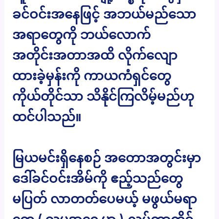
ခင်ဝင်းအနေဖြင့် အဘယ်မည်သော
အရာတွေကို ဘယ်လောက်
အတိုင်းအတာအထိ လိုက်လျော
ထားခဲ့မှန်းကို ကာယကံရှင်တွေ
ကိုယ်တိုင်သာ သိနိုင်ကြလိမ့်မည်ဟု
ထင်ပါသည်။
မြယမင်းရှိနေစဉ် အတောအတွင်းမှာ
ဒေါ်ခင်ဝင်းအိမ်ကို ဧည့်သည်တွေ
မပြတ် လာတတ်ပေမယ့် မဖွယ်မရာ