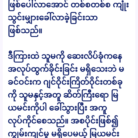
ဖြစ်ပေါ်လာအောင် တစ်စတစ်စ ကျုံး
သွင်းမျှားခေါ်လာခဲ့ခြင်းသာ
ဖြစ်သည်။
ဒီကြားထဲ သူမကို ဆေးလိပ်ခုံကနေ
အလုပ်ထွက်ခိုင်းခြင်း မရှိသေးဘဲ မ
ခင်ဝင်းက ဂျင်ဝိုင်းကြိတ်ဝိုင်းတစ်ခု
ကို သူမနှင့်အတူ ဆိတ်ကြီးရော မြ
ယမင်းကိုပါ ခေါ်သွားပြီး အကူ
လုပ်ကိုင်စေသည်။ အစပိုင်းဖြစ်၍
ကျွမ်းကျင်မှု မရှိပေမယ့် မြယမင်း