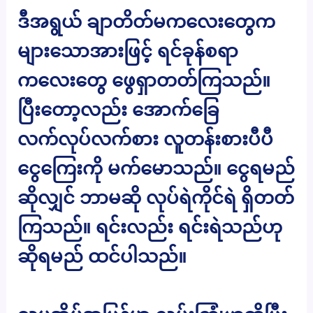
ဒီအရွယ် ချာတိတ်မကလေးတွေက
များသောအားဖြင့် ရင်ခုန်စရာ
ကလေးတွေ ဖွေရှာတတ်ကြသည်။
ပြီးတော့လည်း အောက်ခြေ
လက်လုပ်လက်စား လူတန်းစားပီပီ
ငွေကြေးကို မက်မောသည်။ ငွေရမည်
ဆိုလျှင် ဘာမဆို လုပ်ရဲကိုင်ရဲ ရှိတတ်
ကြသည်။ ရင်းလည်း ရင်းရဲသည်ဟု
ဆိုရမည် ထင်ပါသည်။