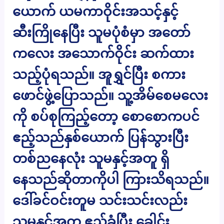
ယောက် ယမကာဝိုင်းအသင့်နှင့်
ဆီးကြိုနေပြီး သူမပုံစံမှာ အတော်
ကလေး အသောက်ဝိုင်း ဆက်ထား
သည့်ပုံရသည်။ အူရွှင်ပြီး စကား
ဖောင်ဖွဲ့ပြောသည်။ သူ့အိမ်စေမလေး
ကို စပ်စုကြည့်တော့ စောစောကပင်
ဧည့်သည်နှစ်ယောက် ပြန်သွားပြီး
တစ်ညနေလုံး သူမနှင့်အတူ ရှိ
နေသည်ဆိုတာကိုပါ ကြားသိရသည်။
ဒေါ်ခင်ဝင်းတူမ သင်းသင်းလည်း
သူမနှင့်အတူ ဧည့်ခံပြီး ခေါင်း