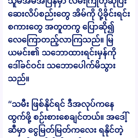
သူမအိမ်အပြန်မှာ လမ်းကြုံဟုဆိုပြီး
ဆေးလိပ်စည်းတွေ အိမ်ကို ပို့ခိုင်းရင်း
စကားတွေ အတူတကွ ပြောဆို၍
လေကြောတည့်လာကြသည်။ မြ
ယမင်း၏ သဘောထားရင်းမှန်ကို
ဒေါ်ခင်ဝင်း သဘောပေါက်မိသွား
သည်။
“သမီး ဖြစ်နိုင်ရင် ဒီအလုပ်ကနေ
ထွက်ဖို့ စဉ်းစားစေချင်တယ်။ အဒေါ့်
ဆီမှာ ငွေမြတ်မြတ်ကလေး ရနိုင်တဲ့