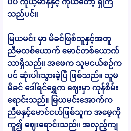
ပီပီ ကိုယ့်မာနနှင့် ကိုယ်တော့ ရှိကြ
သည်ပင်။
မြယမင်း မှာ မိခင်ဖြစ်သူနှင့်အတူ
ညီမတစ်ယောက် မောင်တစ်ယောက်
သာရှိသည်။ အဖေက သူမငယ်စဉ်က
ပင် ဆုံးပါးသွားခဲ့ပြီ ဖြစ်သည်။ သူမ
မိခင် ဒေါ်ရင်ရွှေက ဈေးမှာ ကုန်စိမ်း
ရောင်းသည်။ မြယမင်းအောက်က
ညီမနှင့်မောင်ငယ်ဖြစ်သူက အမေ့ကို
ကူ၍ ဈေးရောင်းသည်။ အလှည့်ကျ