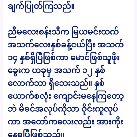
ချက်ပြုတ်ကြသည်။
ညီမလေးစန်းသီက မြယမင်းထက်
အသက်လေးနှစ်ခန့်ငယ်ပြီး အသက်
၁၄ နှစ်ရှိပြီဖြစ်ကာ မောင်ဖြစ်သူဖိုး
ခွေးက ယခုမှ အသက် ၁၂ နှစ်
လောက်သာ ရှိသေးသည်။ နှစ်
ယောက်စလုံး ကျောင်းမနေကြတော့
ဘဲ မိခင်အလုပ်ကိုသာ ဝိုင်းကူလုပ်
ကာ အတော်ကလေးလည်း အားကိုး
နေရပြီဖြစ်သည်။