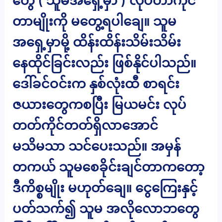
တွေ ( သူမအရှေ့မှာ ) လုပ်တာကိုင်
တာမျိုးကို မတွေ့ရပါချေ။ သူမ
အရှေ့မှာမို့ ထိန်းထိန်းသိမ်းသိမ်း
နေထိုင်ခြင်းလည်း ဖြစ်နိုင်ပါသည်။
ဒေါ်ခင်ဝင်းက နှစ်လုံးထီ စာရင်း
ဇယားတွေကစပြီး မြယမင်း လုပ်
တတ်ကိုင်တတ်ရှိလာအောင်
မသိမသာ သင်ပေးသည်။ အမှန်
တကယ် သူမစေခိုင်းချင်တာကတော့
ဒီကိစ္စမျိုး မဟုတ်ချေ။ ငွေကြေးနှင့်
ပတ်သက်၍ သူမ အလိုလောဘတွေ