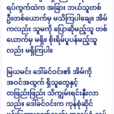
ရပ်ကွက်ထဲက အခြား ဘယ်သူတစ်
ဦးတစ်ယောက်မှ မသိကြပါချေ။ အိမ်
ကလည်း သူမကို ပြောဆိုမည့်သူ တစ်
ယောက်မှ မရှိ။ စိုးရိမ်ပူပန်မည့်သူ
လည်း မရှိကြပါ။
မြယမင်း ဒေါ်ခင်ဝင်း၏ အိမ်ကို
အဝင်အထွက် ရှိသူတွေနှင့်
တဖြည်းဖြည်း သိကျွမ်းရင်းနှီးလာ
သည်။ ဒေါ်ခင်ဝင်းက ကုန်စုံဆိုင်