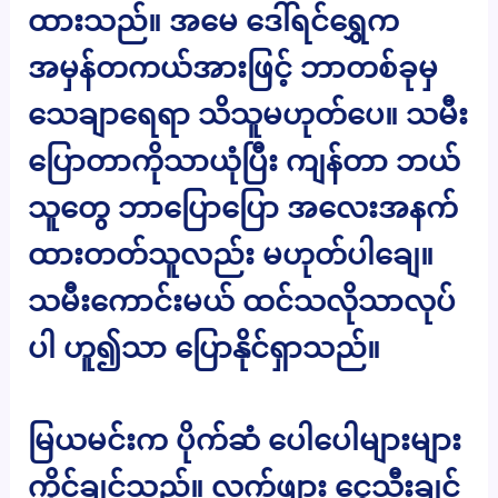
ထားသည်။ အမေ ဒေါ်ရင်ရွှေက
အမှန်တကယ်အားဖြင့် ဘာတစ်ခုမှ
သေချာရေရာ သိသူမဟုတ်ပေ။ သမီး
ပြောတာကိုသာယုံပြီး ကျန်တာ ဘယ်
သူတွေ ဘာပြောပြော အလေးအနက်
ထားတတ်သူလည်း မဟုတ်ပါချေ။
သမီးကောင်းမယ် ထင်သလိုသာလုပ်
ပါ ဟူ၍သာ ပြောနိုင်ရှာသည်။
မြယမင်းက ပိုက်ဆံ ပေါပေါများများ
ကိုင်ချင်သည်။ လက်ဖျား ငွေသီးချင်