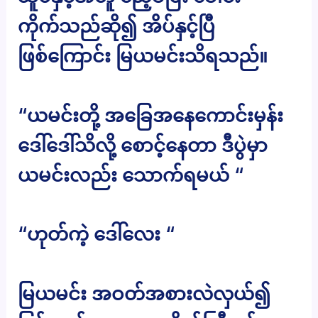
ကိုက်သည်ဆို၍ အိပ်နှင့်ပြီ
ဖြစ်ကြောင်း မြယမင်းသိရသည်။
“ယမင်းတို့ အခြေအနေကောင်းမှန်း
ဒေါ်ဒေါ်သိလို့ စောင့်နေတာ ဒီပွဲမှာ
ယမင်းလည်း သောက်ရမယ် “
“ဟုတ်ကဲ့ ဒေါ်လေး “
မြယမင်း အဝတ်အစားလဲလှယ်၍