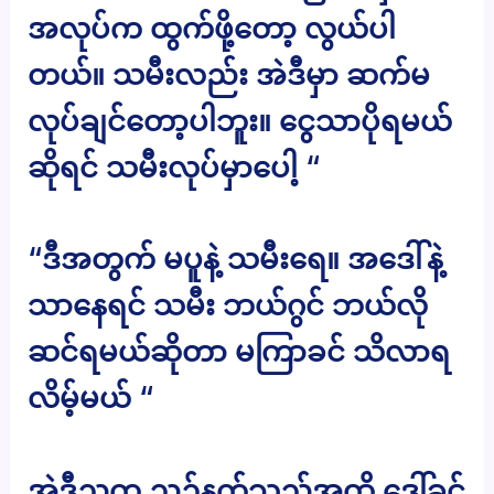
အလုပ်က ထွက်ဖို့တော့ လွယ်ပါ
တယ်။ သမီးလည်း အဲဒီမှာ ဆက်မ
လုပ်ချင်တော့ပါဘူး။ ငွေသာပိုရမယ်
ဆိုရင် သမီးလုပ်မှာပေါ့ “
“ဒီအတွက် မပူနဲ့ သမီးရေ။ အဒေါ်နဲ့
သာနေရင် သမီး ဘယ်ဂွင် ဘယ်လို
ဆင်ရမယ်ဆိုတာ မကြာခင် သိလာရ
လိမ့်မယ် “
အဲဒီညက ညဉ့်နက်သည်အထိ ဒေါ်ခင်