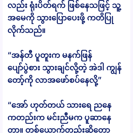
လည်း ရုံးပိတ်ရက် ဖြစ်နေသဖြင့် သူ့
အမေကို သွားပြောပေးဖို့ ကတိပြု
လိုက်သည်။
“အန်တီ ပူတူးက မနက်ဖြန်
ပျော်ပွဲစား သွားချင်လို့တဲ့ အဲဒါ ကျွန်
တော့်ကို လာအဖော်စပ်နေလို့”
“အော် ဟုတ်တယ် သားရေ ညနေ
ကတည်းက မင်းညီမက ပူဆာနေ
တာ။ တစ်ယောက်တည်းဆိုတော့