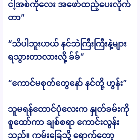
ငါ့အစ်ကိုလေး အဖော်ထည့်ပေးလိုက်
တာ”
“သိပါဘူးဟယ် နင်ဘဲကြီးကြီးနဲ့များ
ရသွားတာလားလို့ ခ်ခ်”
“ကောင်မစုတ်တွေနော် နင်တို့ ဟွန်း”
သူမရန်ထောင်ပုံလေးက နှုတ်ခမ်းကို
စူထော်ကာ ချစ်စရာ ကောင်းလွန်း
သည်။ ကမ်းခြေသို့ ရောက်တော့