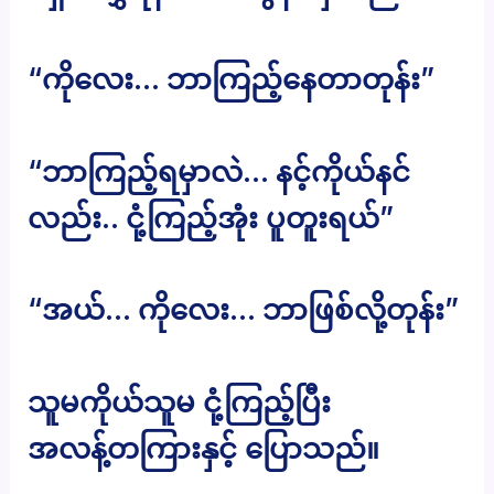
“ကိုလေး… ဘာကြည့်နေတာတုန်း”
“ဘာကြည့်ရမှာလဲ… နင့်ကိုယ်နင်
လည်း.. ငုံ့ကြည့်အုံး ပူတူးရယ်”
“အယ်… ကိုလေး… ဘာဖြစ်လို့တုန်း”
သူမကိုယ်သူမ ငုံ့ကြည့်ပြီး
အလန့်တကြားနှင့် ပြောသည်။