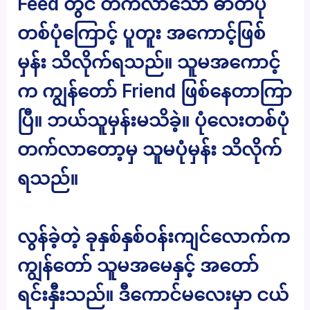
Feed တွင် တက်လာသော ဓာတ်ပုံ
တစ်ပုံကြောင့် ပူတူး အကောင့်ဖြစ်
မှန်း သိလိုက်ရသည်။ သူမအကောင့်
က ကျွန်တော် Friend ဖြစ်နေတာကြာ
ပြီ။ ဘယ်သူမှန်းမသိခဲ့။ ပုံလေးတစ်ပုံ
တက်လာတော့မှ သူမပုံမှန်း သိလိုက်
ရသည်။
လွန်ခဲ့တဲ့ ခုနှစ်နှစ်ဝန်းကျင်လောက်က
ကျွန်တော် သူမအမေနှင့် အတော်
ရင်းနှီးသည်။ ဒီကောင်မလေးမှာ ငယ်