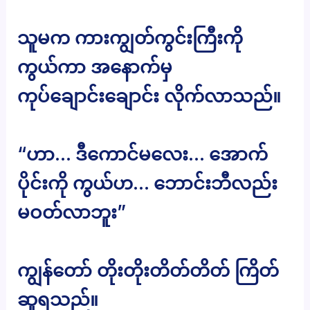
သူမက ကားကျွတ်ကွင်းကြီးကို
ကွယ်ကာ အနောက်မှ
ကုပ်ချောင်းချောင်း လိုက်လာသည်။
“ဟာ… ဒီကောင်မလေး… အောက်
ပိုင်းကို ကွယ်ဟ… ဘောင်းဘီလည်း
မဝတ်လာဘူး”
ကျွန်တော် တိုးတိုးတိတ်တိတ် ကြိတ်
ဆူရသည်။