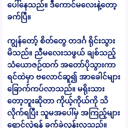
ပေါ်နေသည်။ ဒီကောင်မလေးနဲ့တော့
ခက်ပြီ။
ကျွန်တော့် စိတ်တွေ တဒင်္ဂ ရိုင်းသွား
မိသည်။ ညီမလေးသဖွယ် ချစ်သည့်
သံယောဇဉ်ထက် အတော်ပိုသွားကာ
ရင်ထဲမှာ ဗလောင်ဆူ၍ အာခေါင်များ
ခြောက်ကပ်လာသည်။ မရိုးသား
တော့ဘူးဆိုတာ ကိုယ့်ကိုယ်ကို သိ
လိုက်ရပြီး သူမအပေါ်မှ အကြည့်များ
ရှောင်လွှဲရန် ခက်ခဲလွန်းလှသည်။