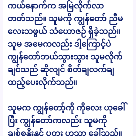
ကယ်နောက်က အမြဲလိုက်လာ
တတ်သည်။ သူမကို ကျွန်တော် ညီမ
လေးသဖွယ် သံယောဇဉ် ရှိခဲ့သည်။
သူမ အမေကလည်း ဒါ့ကြောင့်ပဲ
ကျွန်တော်ဘယ်သွားသွား သူမလိုက်
ချင်သည် ဆိုလျင် စိတ်ချလက်ချ
ထည့်ပေးလိုက်သည်။
သူမက ကျွန်တော့်ကို ကိုလေး ဟုခေါ်
ပြီး ကျွန်တော်ကလည်း သူမကို
ချစ်စနိုးနှင့် ပူတူး ဟုသာ ခေါ်သည်။