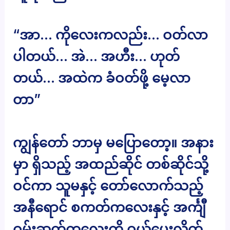
“အာ… ကိုလေးကလည်း… ဝတ်လာ
ပါတယ်… အဲ… အဟီး… ဟုတ်
တယ်… အထဲက ခံဝတ်ဖို့ မေ့လာ
တာ”
ကျွန်တော် ဘာမှ မပြောတော့။ အနား
မှာ ရှိသည့် အထည်ဆိုင် တစ်ဆိုင်သို့
ဝင်ကာ သူမနှင့် တော်လောက်သည့်
အနီရောင် စကတ်ကလေးနှင့် အင်္ကျီ
ဝမ်းဆက်ကလေးကို ဝယ်ပေးလိုက်