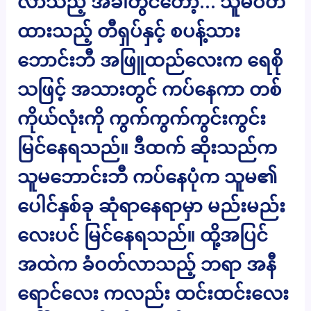
လာသည့် အခါတွင်တော့… သူမဝတ်
ထားသည့် တီရှပ်နှင့် စပန့်သား
ဘောင်းဘီ အဖြူထည်လေးက ရေစို
သဖြင့် အသားတွင် ကပ်နေကာ တစ်
ကိုယ်လုံးကို ကွက်ကွက်ကွင်းကွင်း
မြင်နေရသည်။ ဒီထက် ဆိုးသည်က
သူမဘောင်းဘီ ကပ်နေပုံက သူမ၏
ပေါင်နှစ်ခု ဆုံရာနေရာမှာ မည်းမည်း
လေးပင် မြင်နေရသည်။ ထို့အပြင်
အထဲက ခံဝတ်လာသည့် ဘရာ အနီ
ရောင်လေး ကလည်း ထင်းထင်းလေး