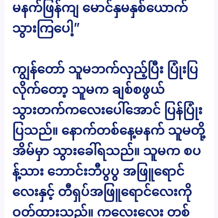
မနက်ဖြန်ကျ မောင်နှမနှစ်ယောက်
သွားကြပေါ့”
ကျွန်တော် သူမဘက်လှည့်ပြီး ပြုံးပြ
လိုက်တော့ သူမက ချစ်စဖွယ်
သွားတက်ကလေးပေါ်အောင် ပြန်ပြုံး
ပြသည်။ နောက်တစ်နေ့မနက် သူမတို့
အိမ်မှာ သွားခေါ်ရသည်။ သူမက စပ
န့်သား ဘောင်းဘီပွပွ အဖြူရောင်
လေးနှင့် တီရှပ်အဖြူရောင်လေးကို
ဝတ်ထားသည်။ ကလေးလေး တစ်