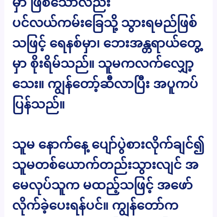
မှာ ဖြစ်သော်လည်း
ပင်လယ်ကမ်းခြေသို့ သွားရမည်ဖြစ်
သဖြင့် ရေနစ်မှာ၊ ဘေးအန္တရာယ်တွေ့
မှာ စိုးရိမ်သည်။ သူမကလက်လျှော့
သေး။ ကျွန်တော့်ဆီလာပြီး အပူကပ်
ပြန်သည်။
သူမ နောက်နေ့ ပျော်ပွဲစားလိုက်ချင်၍
သူမတစ်ယောက်တည်းသွားလျင် အ
မေလုပ်သူက မထည့်သဖြင့် အဖော်
လိုက်ခဲ့ပေးရန်ပင်။ ကျွန်တော်က