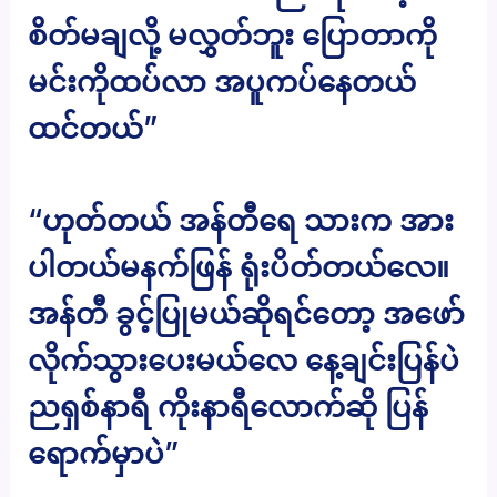
စိတ်မချလို့ မလွှတ်ဘူး ပြောတာကို
မင်းကိုထပ်လာ အပူကပ်နေတယ်
ထင်တယ်”
“ဟုတ်တယ် အန်တီရေ သားက အား
ပါတယ်မနက်ဖြန် ရုံးပိတ်တယ်လေ။
အန်တီ ခွင့်ပြုမယ်ဆိုရင်တော့ အဖော်
လိုက်သွားပေးမယ်လေ နေ့ချင်းပြန်ပဲ
ညရှစ်နာရီ ကိုးနာရီလောက်ဆို ပြန်
ရောက်မှာပဲ”