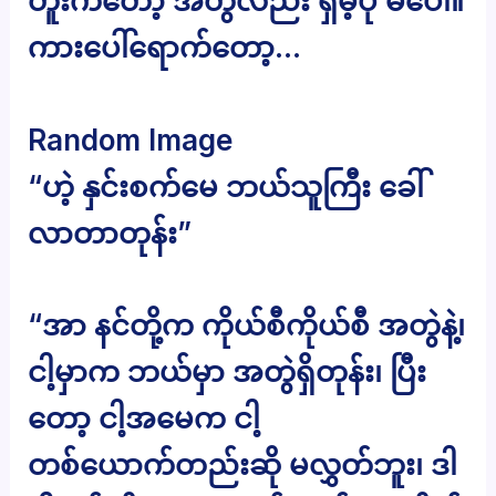
တူးကတော့ အတွဲလည်း ရှိမဲ့ပုံ မပေါ်။
ကားပေါ်ရောက်တော့…
Random Image
“ဟဲ့ နှင်းစက်မေ ဘယ်သူကြီး ခေါ်
လာတာတုန်း”
“အာ နင်တို့က ကိုယ်စီကိုယ်စီ အတွဲနဲ့၊
ငါ့မှာက ဘယ်မှာ အတွဲရှိတုန်း၊ ပြီး
တော့ ငါ့အမေက ငါ့
တစ်ယောက်တည်းဆို မလွှတ်ဘူး၊ ဒါ