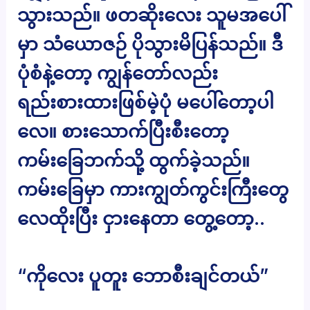
သွားသည်။ ဖတဆိုးလေး သူမအပေါ်
မှာ သံယောဇဉ် ပိုသွားမိပြန်သည်။ ဒီ
ပုံစံနဲ့တော့ ကျွန်တော်လည်း
ရည်းစားထားဖြစ်မဲ့ပုံ မပေါ်တော့ပါ
လေ။ စားသောက်ပြီးစီးတော့
ကမ်းခြေဘက်သို့ ထွက်ခဲ့သည်။
ကမ်းခြေမှာ ကားကျွတ်ကွင်းကြီးတွေ
လေထိုးပြီး ငှားနေတာ တွေ့တော့..
“ကိုလေး ပူတူး ဘောစီးချင်တယ်”