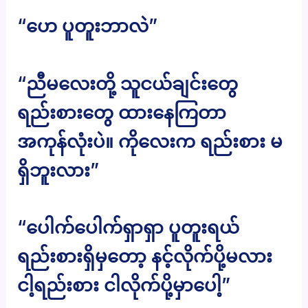
“ဟေ ပူတူးဘာလဲ”
“ညီမလေးတို့ သူငယ်ချင်းတွေ
ရည်းစားတွေ ထားနေကြတာ
အကုန်လုံးပဲ။ ကိုလေးက ရည်းစား မ
ရှိဘူးလား”
“ပေါက်ပေါက်ရှာရှာ ပူတူးရယ်
ရည်းစားရှိမှတော့ နင့်လိုက်ပို့မလား
ငါ့ရည်းစား ငါလိုက်ပို့မှာပေါ့”