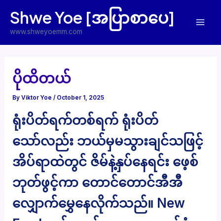
Skip
Shwe Yoe [အပြာစာပေ]
to
Mai
content
www.shweyoemm.com
Men
ပိုထိတယ်
By
Viktor Yoe
/
October 1, 2025
ရုံးပိတ်ရက်တစ်ရက် ရုံးပိတ်
သော်လည်း ဘယ်မှမသွားချင်သဖြင့်
အိပ်ရာထဲတွင် ဇိမ်နဲ့နှပ်နေရင်း ဖေ့စ်
ဘုတ်ဖွင့်ကာ တောင်တောင်အီအီ
လျှောက်မွှေနေလိုက်သည်။ New