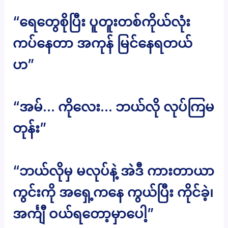
“ရေတွေစိုပြီး ပူတူးတစ်ကိုယ်လုံး
ကပ်နေတာ အကုန် မြင်နေရတယ်
ဟ”
“အမ်… ကိုလေး… ဘယ်လို လုပ်ကြမ
တုန်း”
“ဘယ်လိုမှ မလုပ်နဲ့ အဲဒီ ကားတာယာ
ကွင်းကို အရှေ့ကနေ ကွယ်ပြီး ကိုင်ခဲ့၊
အင်္ကျီ ဝယ်ရတော့မှာပေါ့”