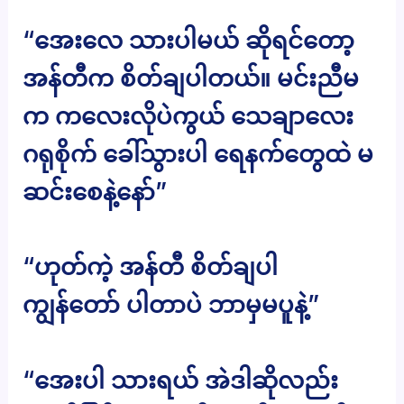
“အေးလေ သားပါမယ် ဆိုရင်တော့
အန်တီက စိတ်ချပါတယ်။ မင်းညီမ
က ကလေးလိုပဲကွယ် သေချာလေး
ဂရုစိုက် ခေါ်သွားပါ ရေနက်တွေထဲ မ
ဆင်းစေနဲ့နော်”
“ဟုတ်ကဲ့ အန်တီ စိတ်ချပါ
ကျွန်တော် ပါတာပဲ ဘာမှမပူနဲ့”
“အေးပါ သားရယ် အဲဒါဆိုလည်း