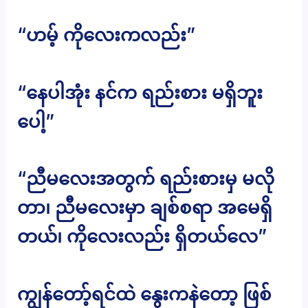
“ဟမ့် ကိုလေးကလည်း”
“နေပါအုံး နင်က ရည်းစား မရှိဘူး
ပေါ့”
“ညီမလေးအတွက် ရည်းစားမှ မလို
တာ၊ ညီမလေးမှာ ချစ်စရာ အမေရှိ
တယ်၊ ကိုလေးလည်း ရှိတယ်လေ”
ကျွန်တော့်ရင်ထဲ နွေးကနဲတော့ ဖြစ်