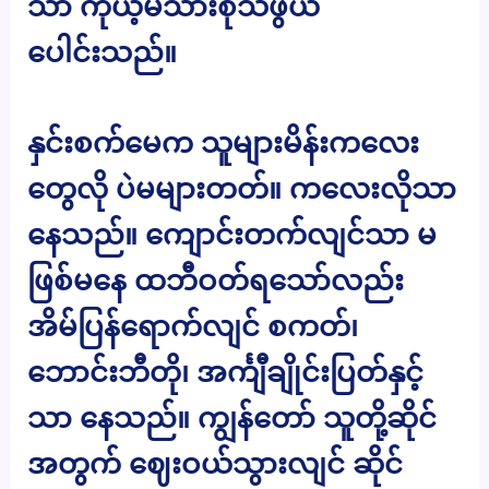
သာ ကိုယ့်မိသားစုသဖွယ်
ပေါင်းသည်။
နှင်းစက်မေက သူများမိန်းကလေး
တွေလို ပဲမများတတ်။ ကလေးလိုသာ
နေသည်။ ကျောင်းတက်လျင်သာ မ
ဖြစ်မနေ ထဘီဝတ်ရသော်လည်း
အိမ်ပြန်ရောက်လျင် စကတ်၊
ဘောင်းဘီတို၊ အင်္ကျီချိုင်းပြတ်နှင့်
သာ နေသည်။ ကျွန်တော် သူတို့ဆိုင်
အတွက် ဈေးဝယ်သွားလျင် ဆိုင်