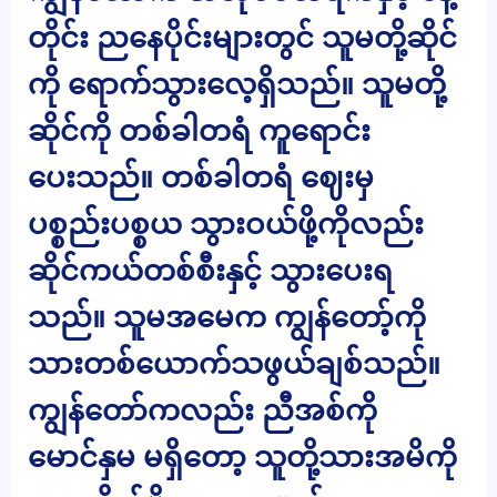
တိုင်း ညနေပိုင်းများတွင် သူမတို့ဆိုင်
ကို ရောက်သွားလေ့ရှိသည်။ သူမတို့
ဆိုင်ကို တစ်ခါတရံ ကူရောင်း
ပေးသည်။ တစ်ခါတရံ ဈေးမှ
ပစ္စည်းပစ္စယ သွားဝယ်ဖို့ကိုလည်း
ဆိုင်ကယ်တစ်စီးနှင့် သွားပေးရ
သည်။ သူမအမေက ကျွန်တော့်ကို
သားတစ်ယောက်သဖွယ်ချစ်သည်။
ကျွန်တော်ကလည်း ညီအစ်ကို
မောင်နှမ မရှိတော့ သူတို့သားအမိကို