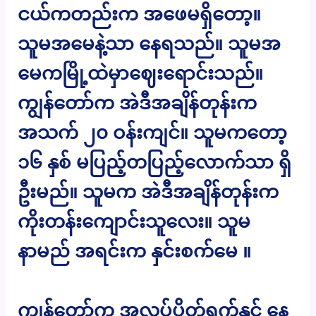
ငယ်ကတည်းက အဖေမရှိတော့။
သူမအမေနဲ့သာ နေရသည်။ သူမအ
မေကမြို့ထဲမှာဈေးရောင်းသည်။
ကျွန်တော်က အဲဒီအချိန်တုန်းက
အသက် ၂၀ ဝန်းကျင်။ သူမကတော့
၁၆ နှစ် မပြည့်တပြည့်လောက်သာ ရှိ
ဦးမည်။ သူမက အဲဒီအချိန်တုန်းက
ကိုးတန်းကျောင်းသူလေး။ သူမ
နာမည် အရင်းက နှင်းစက်မေ ။
ကျွန်တော်က အလုပ်ပိတ်ရက်နှင့် နေ့