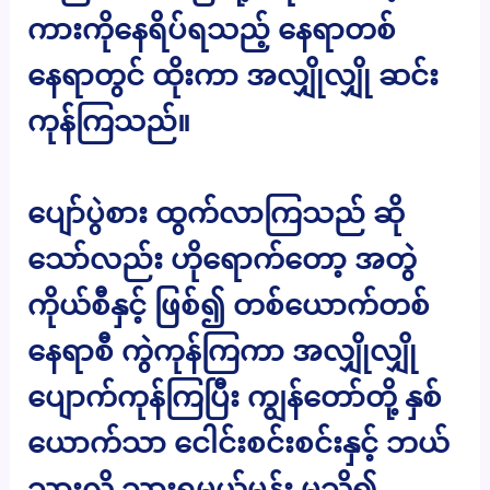
ကားကိုနေရိပ်ရသည့် နေရာတစ်
နေရာတွင် ထိုးကာ အလျှိုလျှို ဆင်း
ကုန်ကြသည်။
ပျော်ပွဲစား ထွက်လာကြသည် ဆို
သော်လည်း ဟိုရောက်တော့ အတွဲ
ကိုယ်စီနှင့် ဖြစ်၍ တစ်ယောက်တစ်
နေရာစီ ကွဲကုန်ကြကာ အလျှိုလျှို
ပျောက်ကုန်ကြပြီး ကျွန်တော်တို့ နှစ်
ယောက်သာ ငေါင်းစင်းစင်းနှင့် ဘယ်
သွားလို့ သွားရမယ်မှန်း မသိ၍