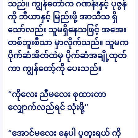
သည်။ ကျွန်တော်က ဂဏန်းနှင့် ပုဇွန်
ကို ဘီယာနှင့် မြည်းဖို့ အာသီသ ရှိ
သော်လည်း သူမရှိနေသဖြင့် အအေး
တစ်ဘူးစီသာ မှာလိုက်သည်။ သူမက
ပိုက်ဆံအိတ်ထဲမှ ပိုက်ဆံအချို့ထုတ်
ကာ ကျွန်တော့်ကို ပေးသည်။
“ကိုလေး ညီမလေး စုထားတာ
လျှောက်လည်ရင် သုံးဖို့”
“အောင်မလေး နေပါ ပူတူးရယ် ကို