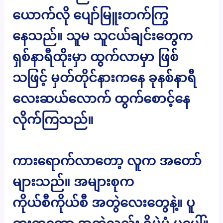
ယောက်လို ပျော်မြူးတက်ကြွ
နေသည်။ သူမ သူငယ်ချင်းတွေက
ရှစ်နာရီထိုးမှာ ထွက်လာမှာ ဖြစ်
သဖြင့် မှတ်တိုင်နားကနေ ခုနစ်နာရီ
လေးဆယ်လောက် ထွက်စောင့်နေ
လိုက်ကြသည်။
ကားရောက်လာတော့ လူက အတော်
များသည်။ အများစုက
ကိုယ်စီကိုယ်စီ အတွဲလေးတွေနဲ့။ ပူ