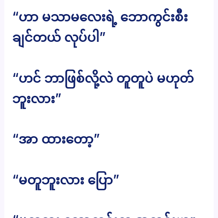
“ဟာ မသာမလေးရဲ့ ဘောကွင်းစီး
ချင်တယ် လုပ်ပါ”
“ဟင် ဘာဖြစ်လို့လဲ တူတူပဲ မဟုတ်
ဘူးလား”
“အာ ထားတော့”
“မတူဘူးလား ပြော”