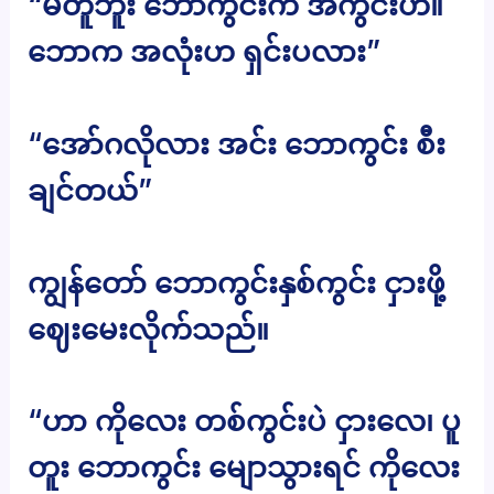
“မတူဘူး ဘောကွင်းက အကွင်းဟ။
ဘောက အလုံးဟ ရှင်းပလား”
“အော်ဂလိုလား အင်း ဘောကွင်း စီး
ချင်တယ်”
ကျွန်တော် ဘောကွင်းနှစ်ကွင်း ငှားဖို့
ဈေးမေးလိုက်သည်။
“ဟာ ကိုလေး တစ်ကွင်းပဲ ငှားလေ၊ ပူ
တူး ဘောကွင်း မျောသွားရင် ကိုလေး