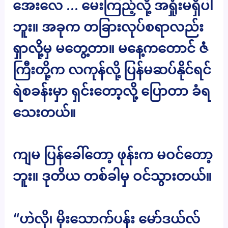
အေးလေ … မေးကြည့်လို့ အရှုံးမရှိပါ
ဘူး။ အခုက တခြားလုပ်စရာလည်း
ရှာလို့မှ မတွေ့တာ။ မနေ့ကတောင် ဇံ
ကြီးတို့က လကုန်လို့ ပြန်မဆပ်နိုင်ရင်
ရဲစခန်းမှာ ရှင်းတော့လို့ ပြောတာ ခံရ
သေးတယ်။
ကျမ ပြန်ခေါ်တော့ ဖုန်းက မဝင်တော့
ဘူး။ ဒုတိယ တစ်ခါမှ ဝင်သွားတယ်။
“ဟဲလို၊ မိုးသောက်ပန်း မော်ဒယ်လ်