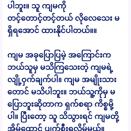
ပါဘူး။ သူ ကျမကို
တင့်တောင့်တင့်တယ် လိုလေသေး မ
ရှိရအောင် ထားနိုင်ပါတယ်။။
ကျမ အခုပြောပြမဲ့ အကြောင်းက
ဘယ်သူမှ မသိကြသေးတဲ့ ကျမရဲ့
လျို့ဝှက်ချက်ပါ။ ကျမ အမျိုးသား
တောင် မသိပါဘူး။ ဘယ်သူ့ကိုမှ မ
ပြောဘူးဆိုတာက ရှက်စရာ ကိစ္စမို့
ပါ။ ပြီးတော့ သူ သိသွားရင် ကျမတို့
အိမ်ထောင် ပျက်စီးရလိမ့်မယ်။