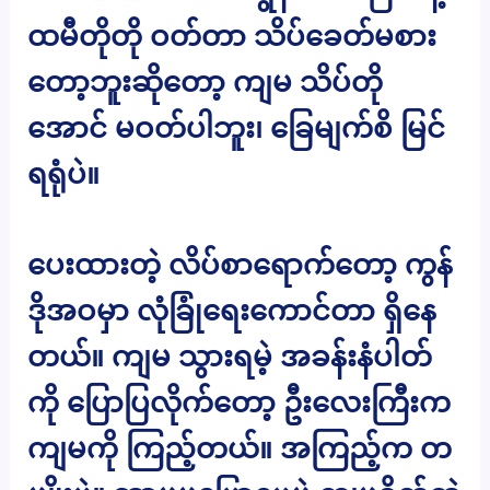
ထမီတိုတို ဝတ်တာ သိပ်ခေတ်မစား
တော့ဘူးဆိုတော့ ကျမ သိပ်တို
အောင် မဝတ်ပါဘူး၊ ခြေမျက်စိ မြင်
ရရုံပဲ။
ပေးထားတဲ့ လိပ်စာရောက်တော့ ကွန်
ဒိုအဝမှာ လုံခြုံရေးကောင်တာ ရှိနေ
တယ်။ ကျမ သွားရမဲ့ အခန်းနံပါတ်
ကို ပြောပြလိုက်တော့ ဦးလေးကြီးက
ကျမကို ကြည့်တယ်။ အကြည့်က တ