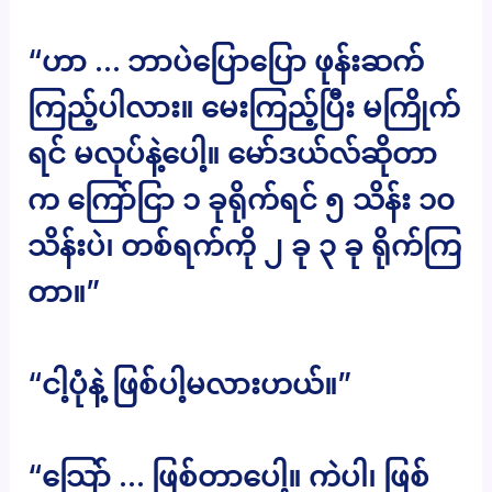
“ဟာ … ဘာပဲပြောပြော ဖုန်းဆက်
ကြည့်ပါလား။ မေးကြည့်ပြီး မကြိုက်
ရင် မလုပ်နဲ့ပေါ့။ မော်ဒယ်လ်ဆိုတာ
က ကြော်ငြာ ၁ ခုရိုက်ရင် ၅ သိန်း ၁၀
သိန်းပဲ၊ တစ်ရက်ကို ၂ ခု ၃ ခု ရိုက်ကြ
တာ။”
“ငါ့ပုံနဲ့ ဖြစ်ပါ့မလားဟယ်။”
“သြော် … ဖြစ်တာပေါ့။ ကဲပါ၊ ဖြစ်