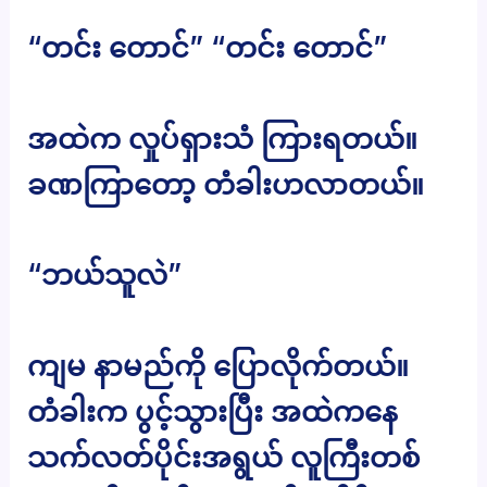
“တင်း တောင်” “တင်း တောင်”
အထဲက လှုပ်ရှားသံ ကြားရတယ်။
ခဏကြာတော့ တံခါးဟလာတယ်။
“ဘယ်သူလဲ”
ကျမ နာမည်ကို ပြောလိုက်တယ်။
တံခါးက ပွင့်သွားပြီး အထဲကနေ
သက်လတ်ပိုင်းအရွယ် လူကြီးတစ်