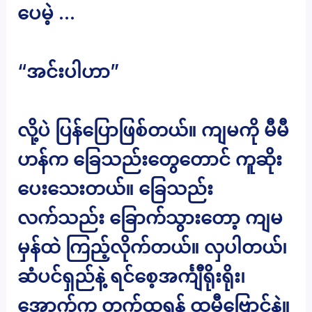
ပေမဲ့ …
“အင်းပါဟာ”
လို့ပဲ ပြန်ပြောဖြစ်တယ်။ ကျမကို မီမီ
ဟန်က ခြေသည်းတွေတောင် ကူဆိုး
ပေးသေးတယ်။ ခြေသည်း
လက်သည်း ခြောက်သွားတော့ ကျမ
မှန်ထဲ ကြည့်လိုက်တယ်။ လှပါတယ်၊
ဆံပင်ရှည်နဲ့ ရင်စေ့အင်္ကျီရိုးရိုး၊
အောက်က တက်ထရွန် ထမီဗြောင်နဲ့။