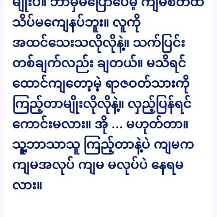
မျိုးပဲ။ ဘာမှမပြောပေမဲ့ ကျမစိတ်ထဲ
သိပ်မကျေနပ်ဘူး။ လူကို
အထင်သေးသလိုလိုနဲ့။ သက်ပြင်း
တစ်ချက်လည်း ချတယ်။ မသိရင်
ထောင်ကျတော့မဲ့ ရာဇဝတ်သားကို
ကြည့်တာမျိုးလိုလိုနဲ့။ လှည့်ပြန်ရင်
ကောင်းမလား။ အို … မဟုတ်တာ။
သူ့ဘာသာသူ ကြည့်တာနဲ့ပဲ ကျမက
ကျမအလုပ် ကျမ မလုပ်ပဲ နေရမ
လား။