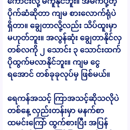
ကောင်းလို့ မကူနိုင်ဘူး။ အိမ်ကပို့တဲ့
ပိုက်ဆံဆိုတာ ကျမ စားလောက်ရုံပဲ
ရှိတာ။ ချွေတာလို့လည်း သိပ်ထူးမှာ
မဟုတ်ဘူး။ အလွန်ဆုံး ချွေတာနိုင်လှ
တစ်လကို ၂ သောင်း ၃ သောင်းထက်
ပိုထွက်မလာနိုင်ဘူး။ ကျမ ငွေ
ရအောင် တစ်ခုခုလုပ်မှ ဖြစ်မယ်။
ရေကန်အသင့် ကြာအသင့်ဆိုသလိုပဲ
တစ်နေ့ လှည်းတန်းမှာ မနက်စာ
ထမင်းကြော် ထွက်စားပြီး အပြန်