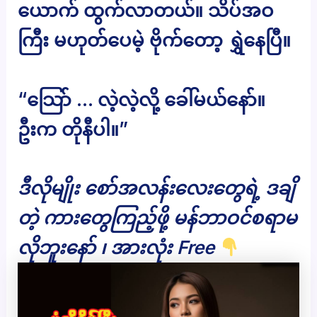
ယောက် ထွက်လာတယ်။ သိပ်အဝ
ကြီး မဟုတ်ပေမဲ့ ဗိုက်တော့ ရွှဲနေပြီ။
“သြော် … လဲ့လဲ့လို့ ခေါ်မယ်နော်။
ဦးက တိုနီပါ။”
ဒီလိုမျိုး စော်အလန်းလေးတွေရဲ့ ဒချိ
တဲ့ ကားတွေကြည့်ဖို့ မန်ဘာဝင်စရာမ
လိုဘူးနော် ၊ အားလုံး Free