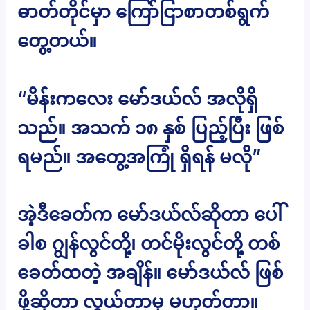
ဓာတ်တိုင်မှာ ကြော်ငြာစာတစ်ရွက်
တွေ့တယ်။
“မိန်းကလေး မော်ဒယ်လ် အလိုရှိ
သည်။ အသက် ၁၈ နှစ် ပြည့်ပြီး ဖြစ်
ရမည်။ အတွေ့အကြုံ ရှိရန် မလို”
အဲ့ဒီခေတ်က မော်ဒယ်လ်ဆိုတာ ပေါ်
ခါစ ဂျွန်လွင်တို့၊ တင်မိုးလွင်တို့ တစ်
ခေတ်ထတဲ့ အချိန်။ မော်ဒယ်လ် ဖြစ်
ဖို့ဆိုတာ လွယ်တာမှ မဟုတ်တာ။