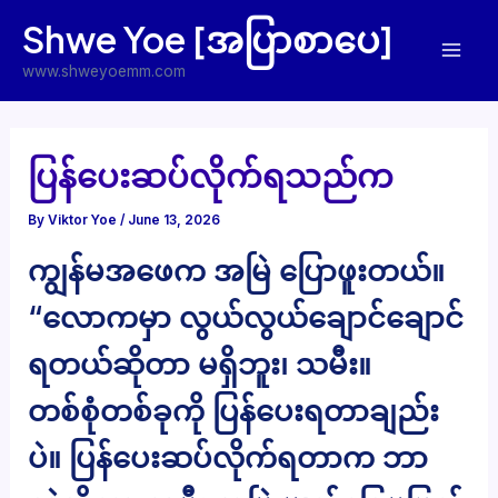
Skip
Shwe Yoe [အပြာစာပေ]
to
Mai
content
www.shweyoemm.com
Men
ပြန်ပေးဆပ်လိုက်ရသည်က
By
Viktor Yoe
/
June 13, 2026
ကျွန်မအဖေက အမြဲ ပြောဖူးတယ်။
“လောကမှာ လွယ်လွယ်ချောင်ချောင်
ရတယ်ဆိုတာ မရှိဘူး၊ သမီး။
တစ်စုံတစ်ခုကို ပြန်ပေးရတာချည်း
ပဲ။ ပြန်ပေးဆပ်လိုက်ရတာက ဘာ