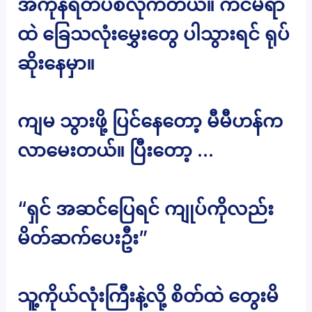
အကုန်ရိတ်ပစ်လိုက်တယ်။ ကင်မရာ
ထဲ ခြေသလုံးမွှေးတွေ ပါသွားရင် ရုပ်
ဆိုးနေမှာ။
ကျမ သွားဖို့ ပြင်နေတော့ မီမီဟန်က
လာမေးတယ်။ ပြီးတော့ …
“ရှင် အဆင်ပြေရင် ကျုပ်ကိုလည်း
မိတ်ဆက်ပေးဦး”
သူ့ကိုယ်လုံးကြီးနဲ့လို့ စိတ်ထဲ တွေးမိ