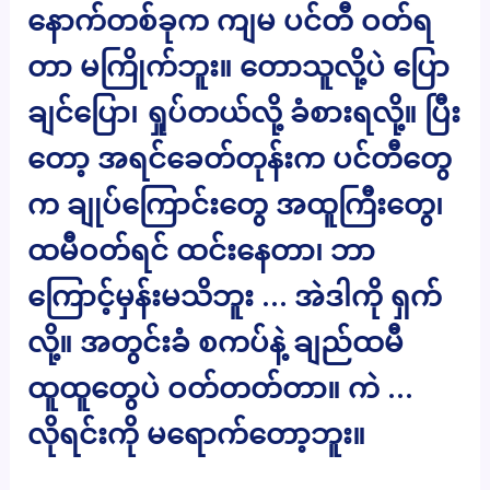
နောက်တစ်ခုက ကျမ ပင်တီ ဝတ်ရ
တာ မကြိုက်ဘူး။ တောသူလို့ပဲ ပြော
ချင်ပြော၊ ရှုပ်တယ်လို့ ခံစားရလို့။ ပြီး
တော့ အရင်ခေတ်တုန်းက ပင်တီတွေ
က ချုပ်ကြောင်းတွေ အထူကြီးတွေ၊
ထမီဝတ်ရင် ထင်းနေတာ၊ ဘာ
ကြောင့်မှန်းမသိဘူး … အဲဒါကို ရှက်
လို့။ အတွင်းခံ စကပ်နဲ့ ချည်ထမီ
ထူထူတွေပဲ ဝတ်တတ်တာ။ ကဲ …
လိုရင်းကို မရောက်တော့ဘူး။