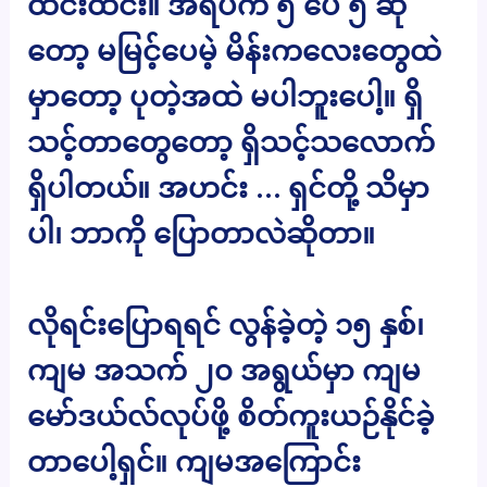
ထင်းထင်း။ အရပ်က ၅ ပေ ၅ ဆို
တော့ မမြင့်ပေမဲ့ မိန်းကလေးတွေထဲ
မှာတော့ ပုတဲ့အထဲ မပါဘူးပေါ့။ ရှိ
သင့်တာတွေတော့ ရှိသင့်သလောက်
ရှိပါတယ်။ အဟင်း … ရှင်တို့ သိမှာ
ပါ၊ ဘာကို ပြောတာလဲဆိုတာ။
လိုရင်းပြောရရင် လွန်ခဲ့တဲ့ ၁၅ နှစ်၊
ကျမ အသက် ၂၀ အရွယ်မှာ ကျမ
မော်ဒယ်လ်လုပ်ဖို့ စိတ်ကူးယဉ်နိုင်ခဲ့
တာပေါ့ရှင်။ ကျမအကြောင်း