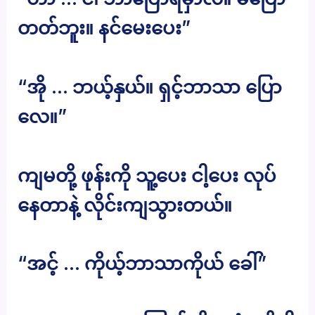
တတ်ဘူး။ နင်မေးပေး”
“အို … ဘယ့်နှယ်။ ရှင့်ဘာသာ ပြော
လေ။”
ကျမတို့ ဖုန်းကို သူ့ပေး ငါ့ပေး လုပ်
နေတာနဲ့ လိုင်းကျသွားတယ်။
“အင့် … ကိုယ့်ဘာသာကိုယ် ခေါ်”