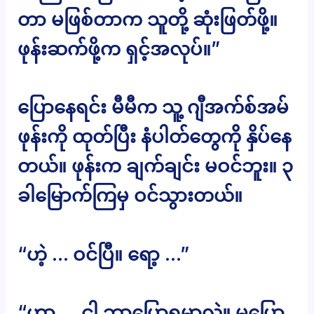
တာ မဖြစ်တာက သူတို့ ဆုံးဖြတ်ဖို့။
ဖုန်းဆက်ဖို့က ရှင့်အလုပ်။”
ပြောနေရင်း မီမီက သူ့ ဂျီအက်စ်အမ်
ဖုန်းကို ထုတ်ပြီး နံပါတ်တွေကို နှိပ်နေ
တယ်။ ဖုန်းက ချက်ချင်း မဝင်ဘူး။ ၃
ခါမြောက်ကြမှ ဝင်သွားတယ်။
“ဟဲ့ … ဝင်ပြီ။ ရော့ …”
“ဟာ … ငါ ဘာပြောရမှာလဲ။ မပြော