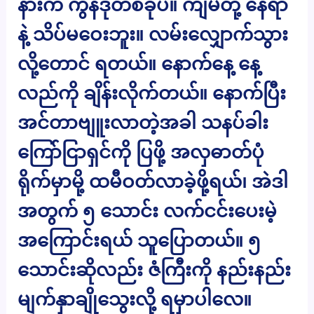
နားက ကွန်ဒိုတစ်ခုပဲ။ ကျမတို့ နေရာ
နဲ့ သိပ်မဝေးဘူး။ လမ်းလျှောက်သွား
လို့တောင် ရတယ်။ နောက်နေ့ နေ့
လည်ကို ချိန်းလိုက်တယ်။ နောက်ပြီး
အင်တာဗျူးလာတဲ့အခါ သနပ်ခါး
ကြော်ငြာရှင်ကို ပြဖို့ အလှဓာတ်ပုံ
ရိုက်မှာမို့ ထမီဝတ်လာခဲ့ဖို့ရယ်၊ အဲဒါ
အတွက် ၅ သောင်း လက်ငင်းပေးမဲ့
အကြောင်းရယ် သူပြောတယ်။ ၅
သောင်းဆိုလည်း ဇံကြီးကို နည်းနည်း
မျက်နှာချိုသွေးလို့ ရမှာပါလေ။