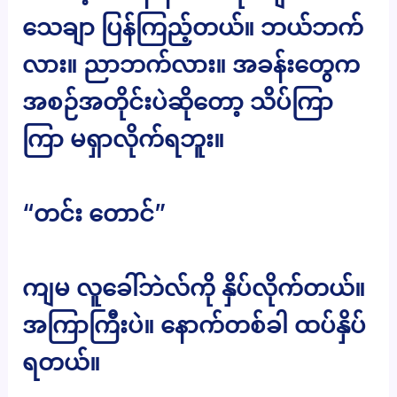
သေချာ ပြန်ကြည့်တယ်။ ဘယ်ဘက်
လား။ ညာဘက်လား။ အခန်းတွေက
အစဉ်အတိုင်းပဲဆိုတော့ သိပ်ကြာ
ကြာ မရှာလိုက်ရဘူး။
“တင်း တောင်”
ကျမ လူခေါ်ဘဲလ်ကို နှိပ်လိုက်တယ်။
အကြာကြီးပဲ။ နောက်တစ်ခါ ထပ်နှိပ်
ရတယ်။