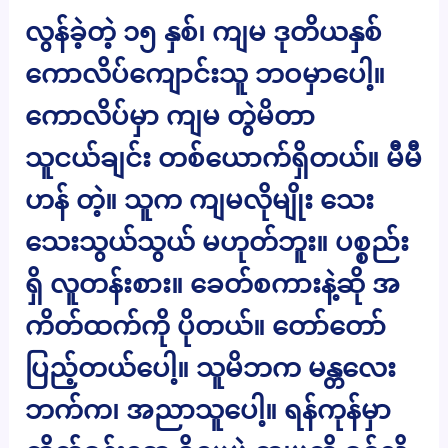
လွန်ခဲ့တဲ့ ၁၅ နှစ်၊ ကျမ ဒုတိယနှစ်
ကောလိပ်ကျောင်းသူ ဘဝမှာပေါ့။
ကောလိပ်မှာ ကျမ တွဲမိတာ
သူငယ်ချင်း တစ်ယောက်ရှိတယ်။ မီမီ
ဟန် တဲ့။ သူက ကျမလိုမျိုး သေး
သေးသွယ်သွယ် မဟုတ်ဘူး။ ပစ္စည်း
ရှိ လူတန်းစား။ ခေတ်စကားနဲ့ဆို အ
ကိတ်ထက်ကို ပိုတယ်။ တော်တော်
ပြည့်တယ်ပေါ့။ သူမိဘက မန္တလေး
ဘက်က၊ အညာသူပေါ့။ ရန်ကုန်မှာ