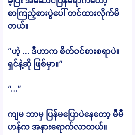
ခဲ့ပြီး အဆောင်ပြန်ရောက်တော့
စာကြည့်စားပွဲပေါ် တင်ထားလိုက်မိ
တယ်။
“ဟဲ့ … ဒီဟာက စိတ်ဝင်စားစရာပဲ။
ရှင်နဲ့ဆို ဖြစ်မှာ။”
“…”
ကျမ ဘာမှ ပြန်မပြောပဲနေတော့ မီမီ
ဟန်က အနားရောက်လာတယ်။