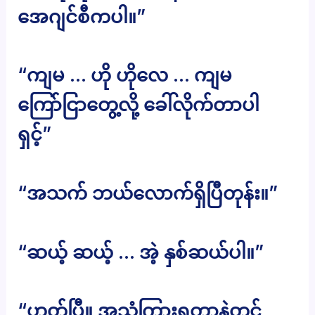
အေဂျင်စီကပါ။”
“ကျမ … ဟို ဟိုလေ … ကျမ
ကြော်ငြာတွေ့လို့ ခေါ်လိုက်တာပါ
ရှင့်”
“အသက် ဘယ်လောက်ရှိပြီတုန်း။”
“ဆယ့် ဆယ့် … အဲ့ နှစ်ဆယ်ပါ။”
“ဟုတ်ပြီ။ အသံကြားရတာနဲ့တင်