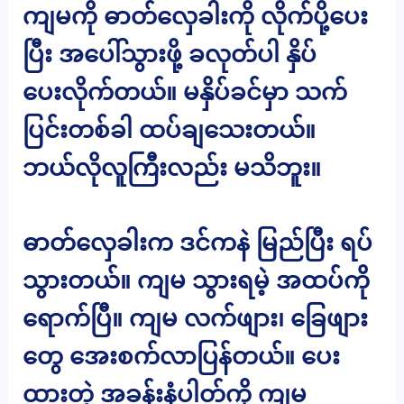
ကျမကို ဓာတ်လှေခါးကို လိုက်ပို့ပေး
ပြီး အပေါ်သွားဖို့ ခလုတ်ပါ နှိပ်
ပေးလိုက်တယ်။ မနှိပ်ခင်မှာ သက်
ပြင်းတစ်ခါ ထပ်ချသေးတယ်။
ဘယ်လိုလူကြီးလည်း မသိဘူး။
ဓာတ်လှေခါးက ဒင်ကနဲ မြည်ပြီး ရပ်
သွားတယ်။ ကျမ သွားရမဲ့ အထပ်ကို
ရောက်ပြီ။ ကျမ လက်ဖျား၊ ခြေဖျား
တွေ အေးစက်လာပြန်တယ်။ ပေး
ထားတဲ့ အခန်းနံပါတ်ကို ကျမ