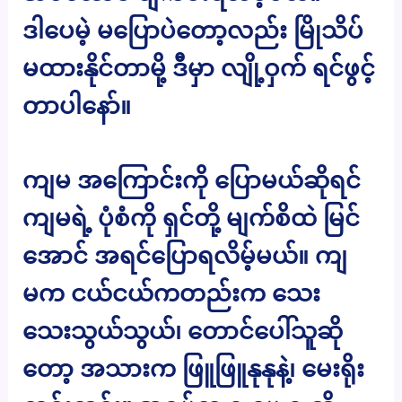
ဒါပေမဲ့ မပြောပဲတော့လည်း မြိုသိပ်
မထားနိုင်တာမို့ ဒီမှာ လျို့ဝှက် ရင်ဖွင့်
တာပါနော်။
ကျမ အကြောင်းကို ပြောမယ်ဆိုရင်
ကျမရဲ့ ပုံစံကို ရှင်တို့ မျက်စိထဲ မြင်
အောင် အရင်ပြောရလိမ့်မယ်။ ကျ
မက ငယ်ငယ်ကတည်းက သေး
သေးသွယ်သွယ်၊ တောင်ပေါ်သူဆို
တော့ အသားက ဖြူဖြူနုနုနဲ့၊ မေးရိုး