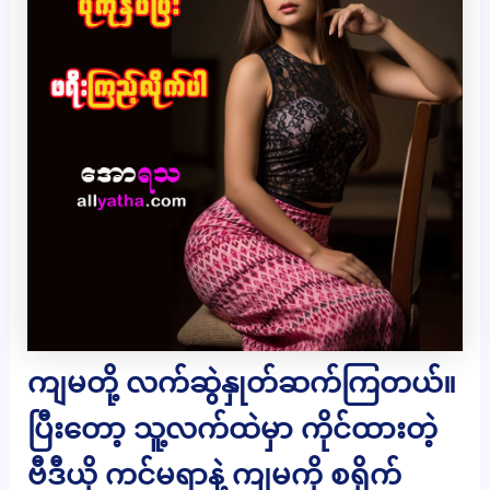
ကျမတို့ လက်ဆွဲနှုတ်ဆက်ကြတယ်။
ပြီးတော့ သူ့လက်ထဲမှာ ကိုင်ထားတဲ့
ဗီဒီယို ကင်မရာနဲ့ ကျမကို စရိုက်