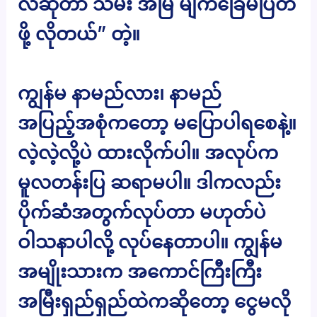
လဲဆိုတာ သမီး အမြဲ မျက်ခြေမပြတ်
ဖို့ လိုတယ်” တဲ့။
ကျွန်မ နာမည်လား၊ နာမည်
အပြည့်အစုံကတော့ မပြောပါရစေနဲ့။
လဲ့လဲ့လို့ပဲ ထားလိုက်ပါ။ အလုပ်က
မူလတန်းပြ ဆရာမပါ။ ဒါကလည်း
ပိုက်ဆံအတွက်လုပ်တာ မဟုတ်ပဲ
ဝါသနာပါလို့ လုပ်နေတာပါ။ ကျွန်မ
အမျိုးသားက အကောင်ကြီးကြီး
အမြီးရှည်ရှည်ထဲကဆိုတော့ ငွေမလို