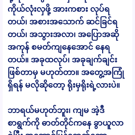
ကိုယ်လုံးလှဖို့ အားကစား လုပ်ရ
တယ်၊ အစားအသောက် ဆင်ခြင်ရ
တယ်၊ အသွားအလာ၊ အပြောအဆို
အကုန် စမတ်ကျနေအောင် နေရ
တယ်။ အခုထလုပ်၊ အခုချက်ချင်း
ဖြစ်တာမှ မဟုတ်တာ။ အတွေ့အကြုံ
ရှိရန် မလိုဆိုတော့ ရိုးမှရိုးရဲ့လားပဲ။
ဘာရယ်မဟုတ်ဘူး၊ ကျမ အဲ့ဒီ
စာရွက်ကို ဓာတ်တိုင်ကနေ ခွာယူလာ