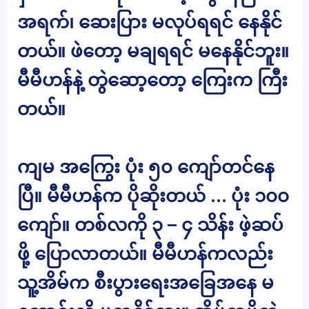
အရက်၊ ဆေးပြား မလုပ်ရရင် နေနိုင်
တယ်။ ဖဲတော့ မချရရင် မနေနိုင်ဘူး။
မီမီဟန်နဲ့ တွဲဆော့တော့ ကြေးက ကြီး
တယ်။
ကျမ အကြွေး ပုံး ၅၀ ကျော်တင်နေ
ပြီ။ မီမီဟန်က ပိုဆိုးတယ် … ပုံး ၁၀၀
ကျော်။ တစ်လကို ၃ – ၄ သိန်း ဖဲ့ဆပ်
ဖို့ ပြောလာတယ်။ မီမီဟန်ကလည်း
သူ့အိမ်က စီးပွားရေးအခြေအနေ မ