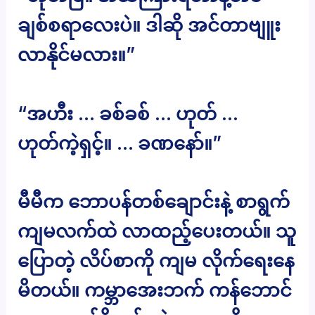
ချစ်စရာလေးပဲ။ ဒါဆို အင်တာဗျူး
လာနိုင်မလား။”
“အဟီး … ခစ်ခစ် … ဟုတ် …
ဟုတ်ကဲ့ရှင့်။ … ခဏနော်။”
မီမီက ဘောပန်တစ်ချောင်းနဲ့ စာရွက်
ကျမလက်ထဲ လာထည့်ပေးတယ်။ သူ
ပြောတဲ့ လိပ်စာကို ကျမ လိုက်ရေးနေ
မိတယ်။ ကမ္ဘာအေးဘက် ကန်ဘောင်