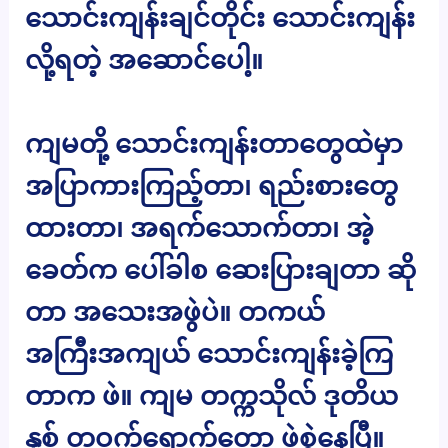
သောင်းကျန်းချင်တိုင်း သောင်းကျန်း
လို့ရတဲ့ အဆောင်ပေါ့။
ကျမတို့ သောင်းကျန်းတာတွေထဲမှာ
အပြာကားကြည့်တာ၊ ရည်းစားတွေ
ထားတာ၊ အရက်သောက်တာ၊ အဲ့
ခေတ်က ပေါ်ခါစ ဆေးပြားချတာ ဆို
တာ အသေးအဖွဲပဲ။ တကယ်
အကြီးအကျယ် သောင်းကျန်းခဲ့ကြ
တာက ဖဲ။ ကျမ တက္ကသိုလ် ဒုတိယ
နှစ် တဝက်ရောက်တော့ ဖဲစွဲနေပြီ။