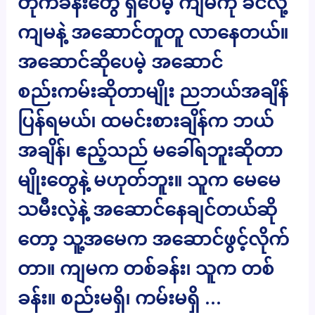
တိုက်ခန်းတွေ ရှိပေမဲ့ ကျမကို ခင်လို့
ကျမနဲ့ အဆောင်တူတူ လာနေတယ်။
အဆောင်ဆိုပေမဲ့ အဆောင်
စည်းကမ်းဆိုတာမျိုး ညဘယ်အချိန်
ပြန်ရမယ်၊ ထမင်းစားချိန်က ဘယ်
အချိန်၊ ဧည့်သည် မခေါ်ရဘူးဆိုတာ
မျိုးတွေနဲ့ မဟုတ်ဘူး။ သူက မေမေ
သမီးလဲ့နဲ့ အဆောင်နေချင်တယ်ဆို
တော့ သူ့အမေက အဆောင်ဖွင့်လိုက်
တာ။ ကျမက တစ်ခန်း၊ သူက တစ်
ခန်း။ စည်းမရှိ၊ ကမ်းမရှိ …