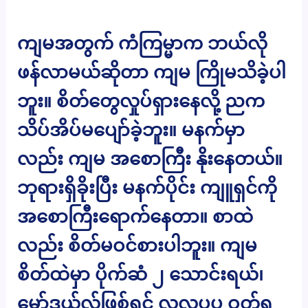
ကျမအတွက် ကံကြမ္မာက ဘယ်လို
ဖန်လာမယ်ဆိုတာ ကျမ ကြိုမသိခဲ့ပါ
ဘူး။ စိတ်တွေလှုပ်ရှားနေလို့ ညက
သိပ်အိပ်မပျော်ခဲ့ဘူး။ မနက်မှာ
လည်း ကျမ အစောကြီး နိုးနေတယ်။
ဘုရားရှိခိုးပြီး မနက်ပိုင်း ကျူရှင်ကို
အစောကြီးရောက်နေတာ။ စာထဲ
လည်း စိတ်မဝင်စားပါဘူး။ ကျမ
စိတ်ထဲမှာ ပိုက်ဆံ ၂ သောင်းရယ်၊
မော်ဒယ်လ်ဖြစ်ရင် လှလှပပ ဝတ်ရ