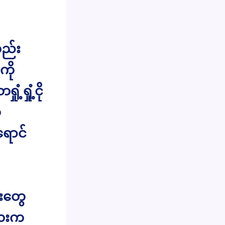
လည်း
ကို
ရှုံ့ငို
့
ရောင်
ုးတွေ
းလေးက