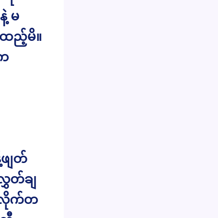
ဲ့ မ
်ထည့်မိ။
ေက
်ဖျတ်
လွှတ်ချ
လိုက်တ