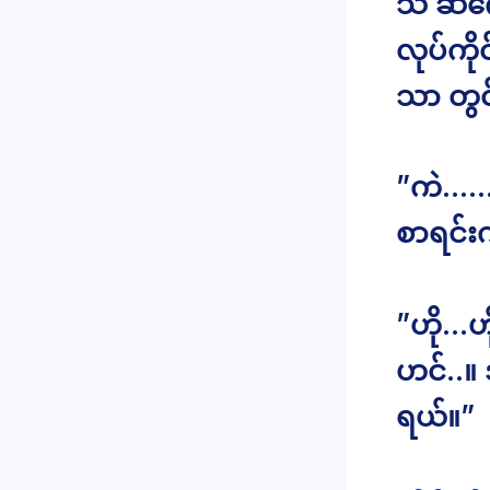
သိ ဆီဂ
လုပ်ကို
သာ တွင
”ကဲ…… သ
စာရင်းက
”ဟို…ဟ
ဟင်..။
ရယ်။”