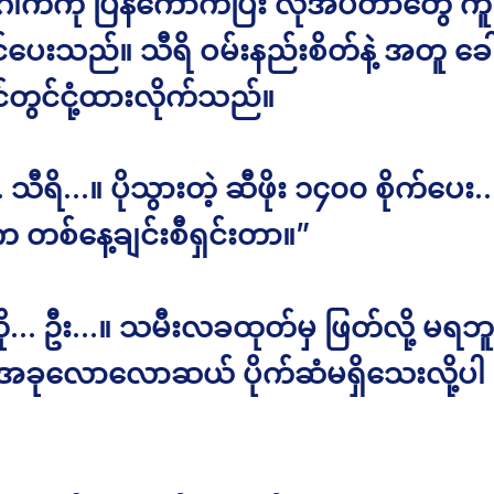
ေါက်ကို ပြန်ကောက်ပြီး လိုအပ်တာတွေ က
င်ပေးသည်။ သီရိ ဝမ်းနည်းစိတ်နဲ့ အတူ ခေါ
်တွင်ငုံ့ထားလိုက်သည်။
ီရိ…။ ပိုသွားတဲ့ ဆီဖိုး ၁၄၀၀ စိုက်ပေး
 တစ်နေ့ချင်းစီရှင်းတာ။”
ို… ဦး…။ သမီးလခထုတ်မှ ဖြတ်လို့ မရဘ
 အခုလောလောဆယ် ပိုက်ဆံမရှိသေးလို့ပါ 