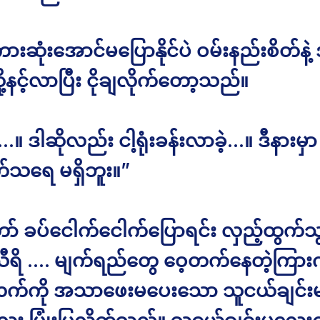
ားဆုံးအောင်မပြောနိုင်ပဲ ဝမ်းနည်းစိတ်နဲ
ို့နင့်လာပြီး ငိုချလိုက်တော့သည်။
။ ဒါဆိုလည်း ငါ့ရုံးခန်းလာခဲ့…။ ဒီနားမှာ
က်သရေ မရှိဘူး။”
ာ် ခပ်ငေါက်ငေါက်ပြောရင်း လှည့်ထွက်သ
ရိ …. မျက်ရည်တွေ ဝေ့တက်နေတဲ့ကြာ
က်ကို အသာဖေးမပေးသော သူငယ်ချင်းမ