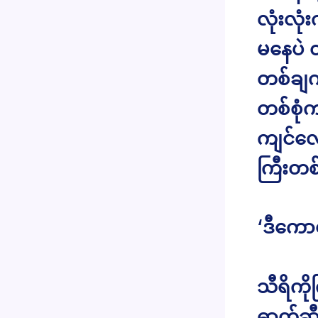
လုံးလု
မနေပဲ 
တစ်ချက
တစ်စုံ
ကျင်လေ
ကြီးတစ်
‘ဒီကော
သီရိကိ
ဓာတ်ဆီဆ