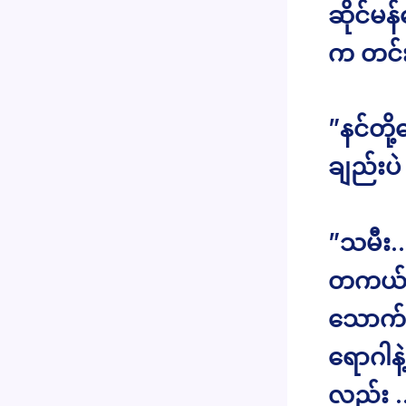
ဆိုင်မန
က တင်
”နင်တို
ချည်းပဲ
”သမီး…
တကယ်ပါ။
သောက်ရ
ရောဂါန
လည်း 