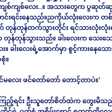
ံးကျစ်ကျစ်လေး..။ အသားတွေက ပွဆုတ်ဆု
တင်းရင်းနေသည်။ညကိုယ်လုံးလေးက တစ်
် တုန်တုန်တက်သွားတိုင်း ရင်သားလုံးလုံ
က တုန်တုန်သွားသည်။ ခါးလေးက သေးသေ
း။ ခါးလေးရဲ့အောက်မှာ စွင့်ကားနေသော
စုံ။
င်မလေး ဖင်တော်တော် တောင့်တာပဲ။’
ုကြည့်ရင်း ဦးသူတော်စိတ်ထဲက တွေးမိသည
ိုင်ရဲ့ ဝတ်စုံ အစိမ်းရောင် စကတ်တိုလေ