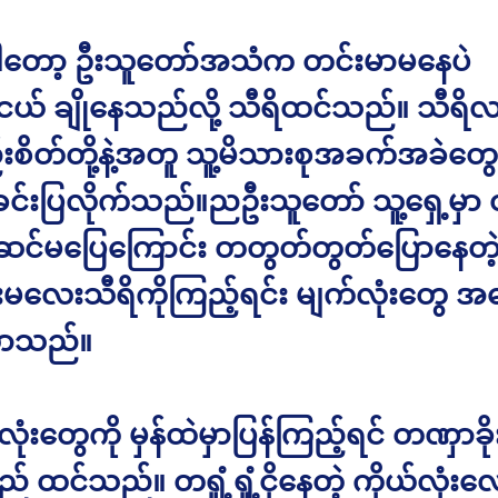
ါတော့ ဦးသူတော်အသံက တင်းမာမနေပဲ
ယ် ချိုနေသည်လို့ သီရိထင်သည်။ သီရိ
းစိတ်တို့နဲ့အတူ သူ့မိသားစုအခက်အခဲတွေ
ခင်းပြလိုက်သည်။ညဦးသူတော် သူ့ရှေ့မှာ တရှုံ့
ဆင်မပြေကြောင်း တတွတ်တွတ်ပြောနေတဲ
းမလေးသီရိကိုကြည့်ရင်း မျက်လုံးတွေ အ
ာသည်။
လုံးတွေကို မှန်ထဲမှာပြန်ကြည့်ရင် တဏှာခိ
 ထင်သည်။ တရှုံ့ရှုံ့ငိုနေတဲ့ ကိုယ်လုံ