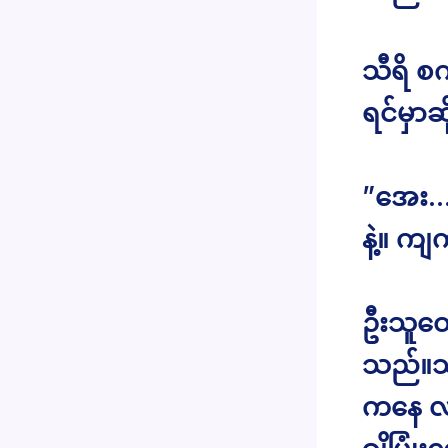
သီရိ စက
ရင်မှာဆ
”အေး…..
နဲ့။ ကျ
ဦးသူတေ
သည်။သီ
ကနေ လ