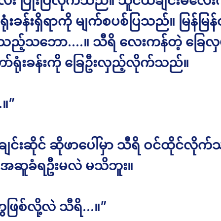
ံးလေး ပြုံးပြလိုက်သည်။ သူငယ်ချင်းမလေ
ုံးခန်းရှိရာကို မျက်စပစ်ပြသည်။ မြန်မြန်
ုသည့်သဘော….။ သီရိ လေးကန်တဲ့ ခြေလှမ်
်ရုံးခန်းကို ခြေဦးလှည့်လိုက်သည်။
.။”
ချင်းဆိုင် ဆိုဖာပေါ်မှာ သီရိ ဝင်ထိုင်လိုက
အဆူခံရဦးမလဲ မသိဘူး။
ဖြစ်လို့လဲ သီရိ…။”