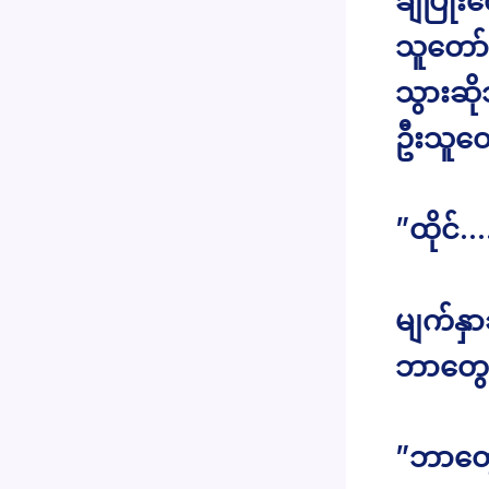
ချိပြု
သူတော်ရ
သွားဆိ
ဦးသူတော
”ထိုင်…
မျက်နှာ
ဘာတွေ
”ဘာတွေ