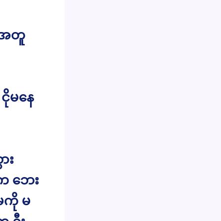
့ အတူ
 ငိုမနေ
ွား
းက ဘေး
ကို မ