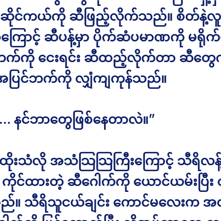
ဆိုင်ကယ်ကို ဆီဖြည့်လိုက်သည်။ စိတ်နဲ့လူန
ောင့် ဆီပန့်မှာ ပိုက်ဆံပမာဏကို မရိုက
က်ကို ငေးရင်း ဆီထည့်လိုက်တာ ဆီတွ
ီအပြင်ဘက်ကို လျှံကျကုန်သည်။
… နင်ဘာတွေဖြစ်နေတာလဲ။”
းထိုးသံလို အသံသြသြကြီးကြောင့် သီရိလန့
း ကိုင်ထားတဲ့ ဆီဂေါက်ကို ယောင်ယမ်းပြီး 
ည်။ သီရိသူငယ်ချင်း ကောင်မလေးက အ