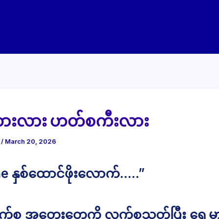
်ကားလား ဟတ်စကီးလား
e
/
March 20, 2026
e နှစ်ထောင်ဖိုးလောက်…..”
်စ အတွေးတွေကို လက်စသတ်ပြီး ရှေ့မှ