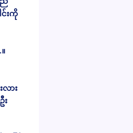
ူညီ
င်းကို
…။
ူးလား
ဦး