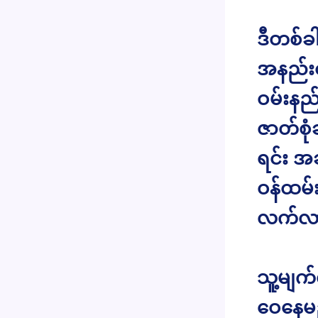
ဒီတစ်ခ
အနည်းင
ဝမ်းနည်
ဇာတ်စုံ
ရင်း အ
ဝန်ထမ်
လက်လ
သူ့မျက်
ဝေနေမည်