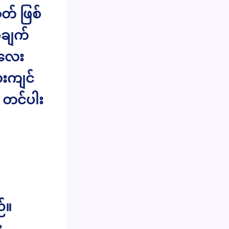
တ် ဖြစ်
ချက်
းလေး
းကျင်
 တင်ပါး
်။
း