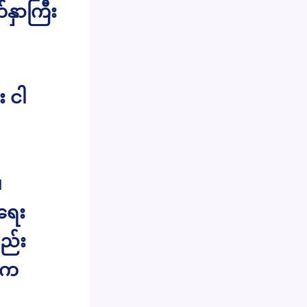
နှာကြီး
း ငါ
။
းရေး
ည်း
ေးက