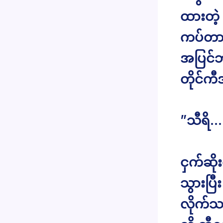
ထားတဲ့ 
ကပ်တာကြ
အပြင်ဘ
တိုင်က
”သီရိ…
ငှက်ဆို
သွားပြီ
လိုက်သ