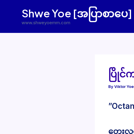
Skip
Shwe Yoe [အပြာစာပေ]
to
content
www.shweyoemm.com
ပြိုင
By
Viktor Yo
”Octan
တွေးလက