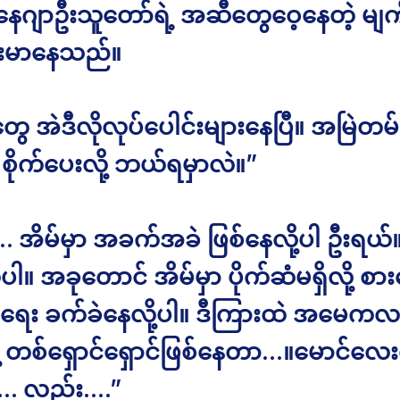
်နေဂျာဦးသူတော်ရဲ့ အဆီတွေဝေ့နေတဲ့ မျက်
းမာနေသည်။
့တွေ အဲဒီလိုလုပ်ပေါင်းများနေပြီ။ အမြဲတမ်
 စိုက်ပေးလို့ ဘယ်ရမှာလဲ။”
. အိမ်မှာ အခက်အခဲ ဖြစ်နေလို့ပါ ဦးရယ်
 အခုတောင် အိမ်မှာ ပိုက်ဆံမရှိလို့ စာ
ေး ခက်ခဲနေလို့ပါ။ ဒီကြားထဲ အမေကလ
ဲ့ တစ်ရှောင်ရှောင်ဖြစ်နေတာ…။မောင်လ
…. လည်း….”