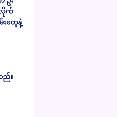
းက ဦး
လိုက်
းတွေနဲ့
်သည်။