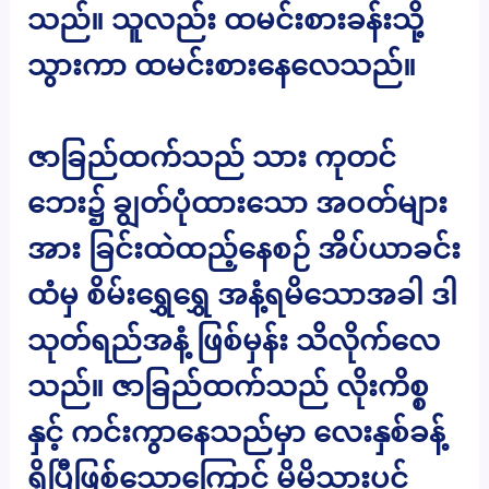
သည်။ သူလည်း ထမင်းစားခန်းသို့
သွားကာ ထမင်းစားနေလေသည်။
ဇာခြည်ထက်သည် သား ကုတင်
ဘေး၌ ချွတ်ပုံထားသော အဝတ်များ
အား ခြင်းထဲထည့်နေစဉ် အိပ်ယာခင်း
ထံမှ စိမ်းရွှေရွှေ အနံ့ရမိသောအခါ ဒါ
သုတ်ရည်အနံ့ ဖြစ်မှန်း သိလိုက်လေ
သည်။ ဇာခြည်ထက်သည် လိုးကိစ္စ
နှင့် ကင်းကွာနေသည်မှာ လေးနှစ်ခန့်
ရှိပြီဖြစ်သောကြောင့် မိမိသားပင်