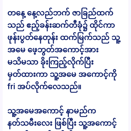
တနေ့ နေ့လည်ဘက် ဇာခြည်ထက်
သည် ဧည့်ခန်းဆက်တီခုံ၌ ထိုင်ကာ
ဖုန်းပွတ်နေတုန်း ထက်မြက်သည် သူ့
အမေ ဖေ့ဘွတ်အကောင့်အား
မသိမသာ ခိုးကြည့်လိုက်ပြီး
မှတ်ထားကာ သူ့အမေ အကောင့်ကို
fri အပ်လိုက်လေသည်။
သူ့အမေအကောင့် နာမည်က
နတ်သမီးလေး ဖြစ်ပြီး သူ့အကောင့်