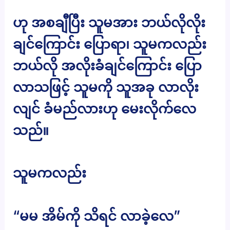
ဟု အစချီပြီး သူမအား ဘယ်လိုလိုး
ချင်ကြောင်း ပြောရာ၊ သူမကလည်း
ဘယ်လို အလိုးခံချင်ကြောင်း ပြော
လာသဖြင့် သူမကို သူအခု လာလိုး
လျင် ခံမည်လားဟု မေးလိုက်လေ
သည်။
သူမကလည်း
“မမ အိမ်ကို သိရင် လာခဲ့လေ”