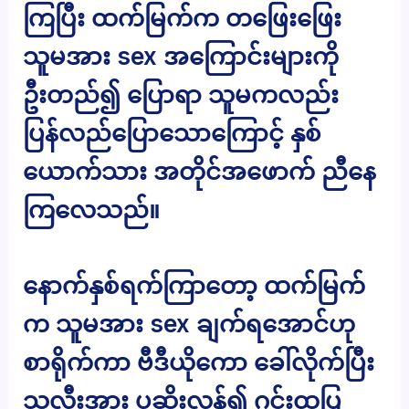
ကြပြီး ထက်မြက်က တဖြေးဖြေး
သူမအား sex အကြောင်းများကို
ဦးတည်၍ ပြောရာ သူမကလည်း
ပြန်လည်ပြောသောကြောင့် နှစ်
ယောက်သား အတိုင်အဖောက် ညီနေ
ကြလေသည်။
နောက်နှစ်ရက်ကြာတော့ ထက်မြက်
က သူမအား sex ချက်ရအောင်ဟု
စာရိုက်ကာ ဗီဒီယိုကော ခေါ်လိုက်ပြီး
သူ့လီးအား ပုဆိုးလှန်၍ ဂွင်းထုပြ