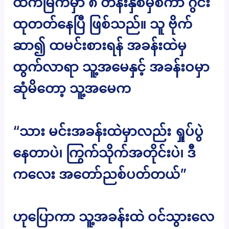
ထက်မြက်မှာ ၈ တန်းနှစ်မှစကာ ဂွင်း
ထုတတ်နေပြီ ဖြစ်သည်။ သူ ဗိုက်
ဆာ၍ ထမင်းစားရန် အခန်းထဲမှ
ထွက်လာရာ သူ့အမေနှင့် အခန်းဝမှာ
ဆုံမိတော့ သူ့အမေက
“သား မင်းအခန်းထဲမှာလည်း ရှုပ်ပွဲ
နေတာပဲ၊ ကြွက်သိုက်အတိုင်းပဲ၊ ဒီ
ကလေး အတော်ညစ်ပတ်တယ်”
ဟုပြောကာ သူ့အခန်းထဲ ဝင်သွားလေ