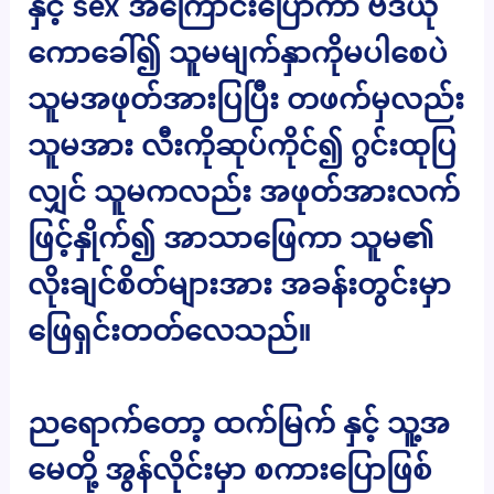
နှင့် sex အကြောင်းပြောကာ ဗီဒီယို
ကောခေါ်၍ သူမမျက်နှာကိုမပါစေပဲ
သူမအဖုတ်အားပြပြီး တဖက်မှလည်း
သူမအား လီးကိုဆုပ်ကိုင်၍ ဂွင်းထုပြ
လျှင် သူမကလည်း အဖုတ်အားလက်
ဖြင့်နှိုက်၍ အာသာဖြေကာ သူမ၏
လိုးချင်စိတ်များအား အခန်းတွင်းမှာ
ဖြေရှင်းတတ်လေသည်။
ညရောက်တော့ ထက်မြက် နှင့် သူ့အ
မေတို့ အွန်လိုင်းမှာ စကားပြောဖြစ်