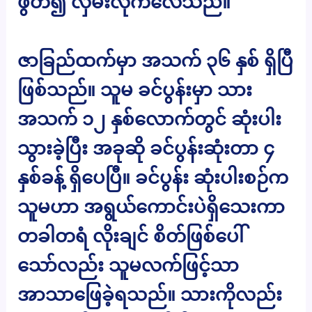
ဖွတ်၍ လှမ်းလိုက်လေသည်။
ဇာခြည်ထက်မှာ အသက် ၃၆ နှစ် ရှိပြီ
ဖြစ်သည်။ သူမ ခင်ပွန်းမှာ သား
အသက် ၁၂ နှစ်လောက်တွင် ဆုံးပါး
သွားခဲ့ပြီး အခုဆို ခင်ပွန်းဆုံးတာ ၄
နှစ်ခန့် ရှိပေပြီ။ ခင်ပွန်း ဆုံးပါးစဉ်က
သူမဟာ အရွယ်ကောင်းပဲရှိသေးကာ
တခါတရံ လိုးချင် စိတ်ဖြစ်ပေါ်
သော်လည်း သူမလက်ဖြင့်သာ
အာသာဖြေခဲ့ရသည်။ သားကိုလည်း