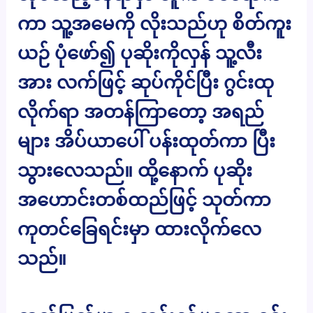
ကာ သူ့အမေကို လိုးသည်ဟု စိတ်ကူး
ယဉ် ပုံဖော်၍ ပုဆိုးကိုလှန် သူ့လီး
အား လက်ဖြင့် ဆုပ်ကိုင်ပြီး ဂွင်းထု
လိုက်ရာ အတန်ကြာတော့ အရည်
များ အိပ်ယာပေါ် ပန်းထုတ်ကာ ပြီး
သွားလေသည်။ ထို့နောက် ပုဆိုး
အဟောင်းတစ်ထည်ဖြင့် သုတ်ကာ
ကုတင်ခြေရင်းမှာ ထားလိုက်လေ
သည်။