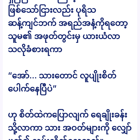
ဖြစ်သော်ငြားလည်း ပုရိသ
ဆန့်ကျင်ဘက် အရည်အနံ့ကိုရတော့
သူမ၏ အဖုတ်တွင်းမှ ယားယံလာ
သလိုခံစားရကာ
“အော်… သားတောင် လူပျိုးစိတ်
ပေါက်နေပြီပဲ”
ဟု စိတ်ထဲကပြောလျက် ရေချိုးခန်း
သို့လာကာ သား အဝတ်များကို လျှော်