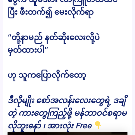
ပြီး ဖီးတက်၍ မေးလိုက်ရာ
“တို့နာမည် နတ်ဆိုးလေးလို့ပဲ
မှတ်ထားပါ”
ဟု သူကပြောလိုက်တော့
ဒီလိုမျိုး စော်အလန်းလေးတွေရဲ့ ဒချိ
တဲ့ ကားတွေကြည့်ဖို့ မန်ဘာဝင်စရာမ
လိုဘူးနော် ၊ အားလုံး Free