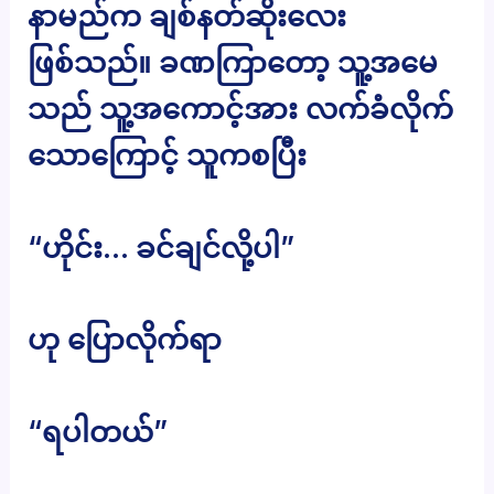
နာမည်က ချစ်နတ်ဆိုးလေး
ဖြစ်သည်။ ခဏကြာတော့ သူ့အမေ
သည် သူ့အကောင့်အား လက်ခံလိုက်
သောကြောင့် သူကစပြီး
“ဟိုင်း… ခင်ချင်လို့ပါ”
ဟု ပြောလိုက်ရာ
“ရပါတယ်”