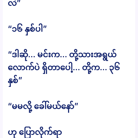
လဲ”
“၁၆ နှစ်ပါ”
“ဒါဆို… မင်းက… တို့သားအရွယ်
လောက်ပဲ ရှိတာပေါ့… တို့က… ၃၆
နှစ်”
“မမလို့ ခေါ်မယ်နော်”
ဟု ပြောလိုက်ရာ