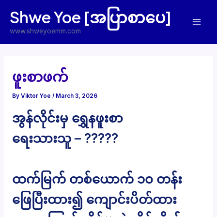
Skip
Shwe Yoe [အပြာစာပေ]
to
Mai
content
www.shweyoemm.com
Men
ဖူးစာဖက်
By
Viktor Yoe
/
March 3, 2026
အွန်လိုင်းမှ ရွှေနဖူးစာ
ရေးသားသူ – ?????
ထက်မြက် တစ်ယောက် ၁၀ တန်း
ဖြေပြီးထား၍ ကျောင်းပိတ်ထား