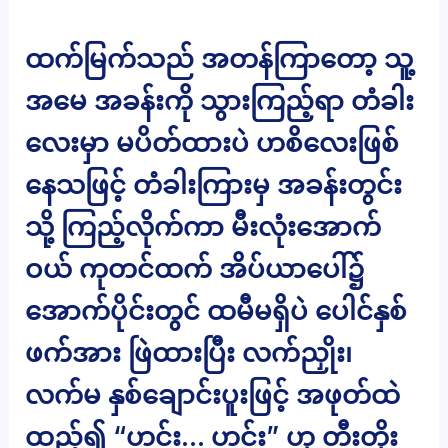
ထက်မြက်သည် အတန်ကြာတော့ သူ့
အမေ အခန်းကို သွားကြည့်ရာ တံခါး
လေးမှာ မပိတ်ထားပဲ ဟစိလေးဖြစ်
နေသဖြင့် တံခါးကြားမှ အခန်းတွင်း
သို့ ကြည့်လိုက်ကာ မီးလုံးအောက်
ဝယ် ကုတင်ထက် အိပ်ယာပေါ်၌
အောက်ပိုင်းတွင် ထမီမရှိပဲ ပေါင်နှစ်
ဖက်အား ဖြဲထားပြီး လက်ညှိုး၊
လက်မ နှစ်ချောင်းပူးဖြင့် အဖုတ်ထဲ
ထည့်၍ “ဟင်း… ဟင်း” ဟု တီးတိုး