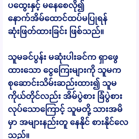
ပထွေးနှင့် မနေစေလို၍
နောက်အိမ်ထောင်ထပ်မပြုရန်
ဆုံးဖြတ်ထားခြင်း ဖြစ်သည်။
သူမခင်ပွန်း မဆုံးပါးခင်က ရှာဖွေ
ထားသော ငွေကြေးများကို သူမက
စုဆောင်းသိမ်းဆည်းထား၍ သူမ
ကိုယ်တိုင်လည်း အိမ်ပွဲစား ခြံပွဲစား
လုပ်သောကြောင့် သူမတို့ သားအမိ
မှာ အများနည်းတူ နေနိုင် စားနိုင်လေ
သည်။