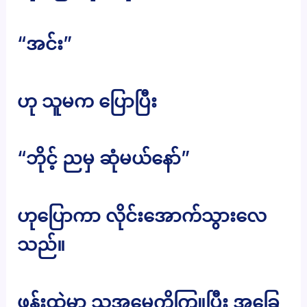
“အင်း”
ဟု သူမက ပြောပြီး
“ဘိုင့် ညမှ ဆုံမယ်နော်”
ဟုပြောကာ လိုင်းအောက်သွားလေ
သည်။
ဖုန်းထဲမှာ သူ့အမေ့ကိုကြူပြီး အခြေ