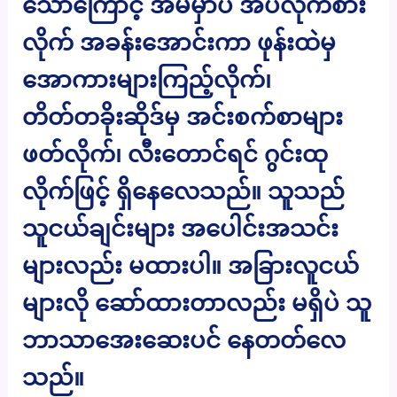
သောကြောင့် အိမ်မှာပဲ အိပ်လိုက်စား
လိုက် အခန်းအောင်းကာ ဖုန်းထဲမှ
အောကားများကြည့်လိုက်၊
တိတ်တခိုးဆိုဒ်မှ အင်းစက်စာများ
ဖတ်လိုက်၊ လီးတောင်ရင် ဂွင်းထု
လိုက်ဖြင့် ရှိနေလေသည်။ သူသည်
သူငယ်ချင်းများ အပေါင်းအသင်း
များလည်း မထားပါ။ အခြားလူငယ်
များလို ဆော်ထားတာလည်း မရှိပဲ သူ
ဘာသာအေးဆေးပင် နေတတ်လေ
သည်။