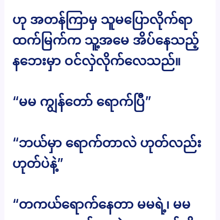
ဟု အတန်ကြာမှ သူမပြောလိုက်ရာ
ထက်မြက်က သူ့အမေ အိပ်နေသည့်
နဘေးမှာ ဝင်လှဲလိုက်လေသည်။
“မမ ကျွန်တော် ရောက်ပြီ”
“ဘယ်မှာ ရောက်တာလဲ ဟုတ်လည်း
ဟုတ်ပဲနဲ့”
“တကယ်ရောက်နေတာ မမရဲ့၊ မမ