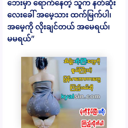
ဘေးမှာ ရောက်နေတဲ့ သူက နတ်ဆိုး
လေးခေါ် အမေ့သား ထက်မြက်ပါ၊
အမေ့ကို လိုးချင်တယ် အမေရယ်၊
မမရယ်”