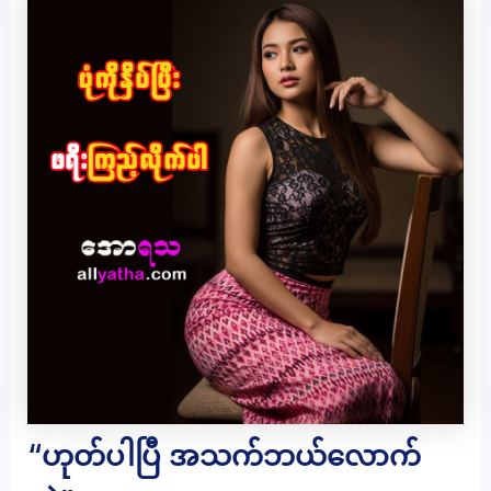
“ဟုတ်ပါပြီ အသက်ဘယ်လောက်