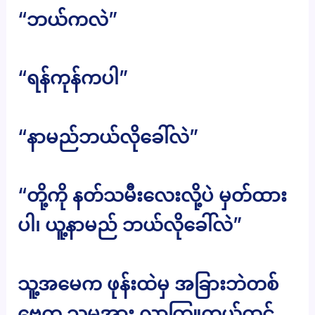
“ဘယ်ကလဲ”
“ရန်ကုန်ကပါ”
“နာမည်ဘယ်လိုခေါ်လဲ”
“တို့ကို နတ်သမီးလေးလို့ပဲ မှတ်ထား
ပါ၊ ယူ့နာမည် ဘယ်လိုခေါ်လဲ”
သူ့အမေက ဖုန်းထဲမှ အခြားဘဲတစ်
ဗွေက သူမအား လာကြူတယ်ထင်