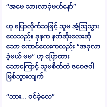
“အမေ သားလာခဲ့မယ်နော်”
ဟု ပြောလိုက်သဖြင့် သူမ အံ့ဩသွား
လေသည်။ ခုနက နတ်ဆိုးလေးဆို
သော ကောင်လေးကလည်း “အခုလာ
ခဲ့မယ် မမ” ဟု ပြောထား
သောကြောင့် သူမစိတ်ထဲ ဇဝေဇဝါ
ဖြစ်သွားလျက်
“သား… ဝင်ခဲ့လေ”