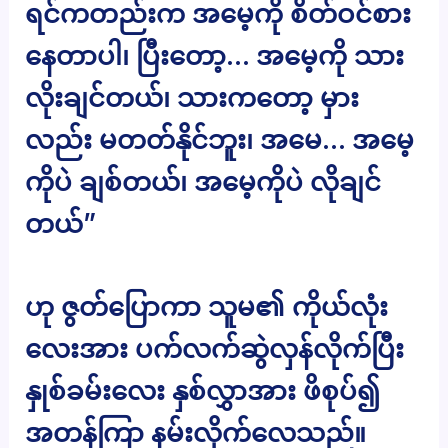
ရင်ကတည်းက အမေ့ကို စိတ်ဝင်စား
နေတာပါ၊ ပြီးတော့… အမေ့ကို သား
လိုးချင်တယ်၊ သားကတော့ မှား
လည်း မတတ်နိုင်ဘူး၊ အမေ… အမေ့
ကိုပဲ ချစ်တယ်၊ အမေ့ကိုပဲ လိုချင်
တယ်”
ဟု ဇွတ်ပြောကာ သူမ၏ ကိုယ်လုံး
လေးအား ပက်လက်ဆွဲလှန်လိုက်ပြီး
နှုစ်ခမ်းလေး နှစ်လွှာအား ဖိစုပ်၍
အတန်ကြာ နမ်းလိုက်လေသည်။