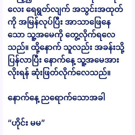
လေး ရေရွတ်လျက် အသွင်းအထုတ်
ကို အမြန်လုပ်ပြီး အာသာဖြေနေ
သော သူ့အမေကို တွေ့လိုက်ရလေ
သည်။ ထို့နောက် သူလည်း အခန်းသို့
ပြန်လာပြီး နောက်နေ့ သူ့အမေအား
လိုးရန် ဆုံးဖြတ်လိုက်လေသည်။
နောက်နေ့ ညရောက်သောအခါ
“ဟိုင်း မမ”