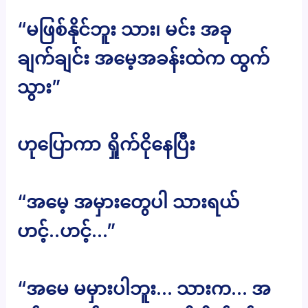
“မဖြစ်နိုင်ဘူး သား၊ မင်း အခု
ချက်ချင်း အမေ့အခန်းထဲက ထွက်
သွား”
ဟုပြောကာ ရှိုက်ငိုနေပြီး
“အမေ့ အမှားတွေပါ သားရယ်
ဟင့်..ဟင့်…”
“အမေ မမှားပါဘူး… သားက… အ