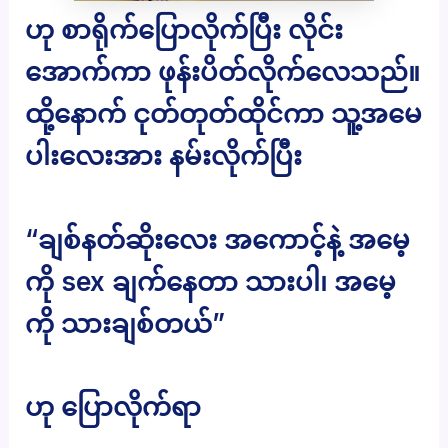
ဟု စာရိုက်ပြောလိုက်ပြီး လိုင်း
အောက်ကာ ဖုန်းပိတ်လိုက်လေသည်။
ထို့နောက် ငုတ်တုတ်ထိုင်ကာ သူ့အမေ
ပါးလေးအား နမ်းလိုက်ပြီး
“ချစ်နတ်ဆိုးလေး အကောင့်နဲ့ အမေ့
ကို sex ချက်နေတာ သားပါ၊ အမေ့
ကို သားချစ်တယ်”
ဟု ပြောလိုက်ရာ