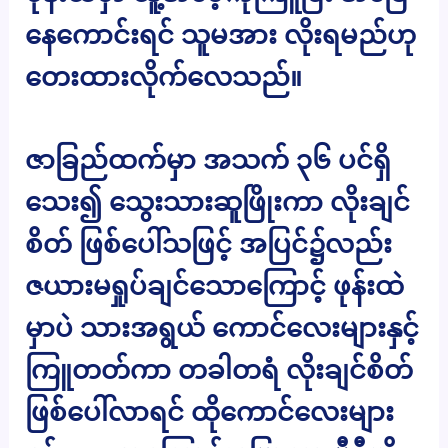
နေကောင်းရင် သူမအား လိုးရမည်ဟု
တေးထားလိုက်လေသည်။
ဇာခြည်ထက်မှာ အသက် ၃၆ ပင်ရှိ
သေး၍ သွေးသားဆူဖြိုးကာ လိုးချင်
စိတ် ဖြစ်ပေါ်သဖြင့် အပြင်၌လည်း
ဇယားမရှုပ်ချင်သောကြောင့် ဖုန်းထဲ
မှာပဲ သားအရွယ် ကောင်လေးများနှင့်
ကြူတတ်ကာ တခါတရံ လိုးချင်စိတ်
ဖြစ်ပေါ်လာရင် ထိုကောင်လေးများ