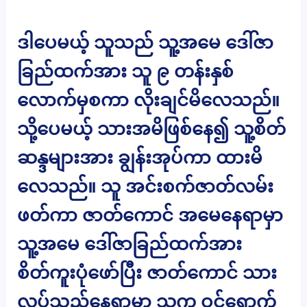
ဒါပေမယ့် သူသည် သူ့အမေ ဒေါ်ဇာ
ခြည်ထက်အား သူ ၉ တန်းနှစ်
လောက်မှစကာ လိုးချင်မိလေသည်။
သို့ပေမယ့် သားအမိဖြစ်နေ၍ သူ့စိတ်
ဆန္ဒများအား ချွန်းအုပ်ကာ ထားမိ
လေသည်။ သူ အင်းစက်ဇာတ်လမ်း
ဖတ်ကာ ဇာတ်ကောင် အမေနေရာမှာ
သူ့အမေ ဒေါ်ဇာခြည်ထက်အား
စိတ်ကူးပုံဖော်ပြီး ဇာတ်ကောင် သား
လုပ်သည့်နေရာမှာ သူက ဝင်ရောက်