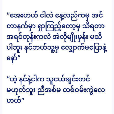
“အေးဟယ် ငါလဲ နေ့လည်ကမှ အင်
တာနက်မှာ ရှာကြည့်တော့မှ သိရတာ
အရင်တုန်းကလဲ အဲလိုမျိုးမှန်း မသိ
ပါဘူး နင်ဘယ်သူ့မှ လျှောက်မပြောနဲ့
နော်”
“ဟဲ့ နင်နဲ့ငါက သူငယ်ချင်းတင်
မဟုတ်ဘူး ညီအစ်မ တစ်ဝမ်းကွဲလေ
ဟယ်”