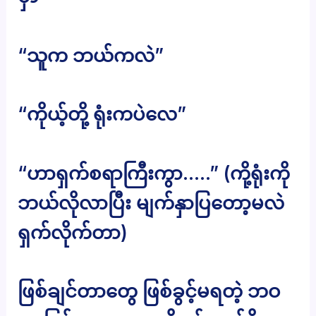
“သူက ဘယ်ကလဲ”
“ကိုယ့်တို့ ရုံးကပဲလေ”
“ဟာရှက်စရာကြီးကွာ…..” (ကို့ရုံးကို
ဘယ်လိုလာပြီး မျက်နှာပြတော့မလဲ
ရှက်လိုက်တာ)
ဖြစ်ချင်တာတွေ ဖြစ်ခွင့်မရတဲ့ ဘဝ