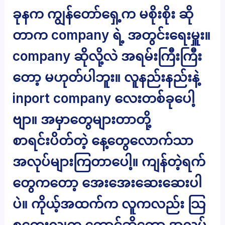
ခုနက ကျွန်တော်ရှေ့က မစိုးစိုး ဆို
တာက company ရဲ့ အတွင်းရေးမှူး။
company ဆိုလို့လဲ အရမ်းကြီးကြီး
တော့ မဟုတ်ပါဘူး။ လူနည်းနည်းနဲ့
inport company လေးတစ်ခုပေါ့
ဗျာ။ အမှာတွေများတာတို့
စာရင်းပိတ်တဲ့ နေ့တွေလောက်သာ
အလုပ်များကြတာပေါ့။ ကျန်တဲ့ရက်
တွေကတော့ အေးအေးဆေးဆေးပါ
ပဲ။ ကိုယ့်အထက်က လူကလည်း သြ
စတေးလျက ကောင်ဆိုတော့ အလုပ်