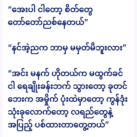
“အေးပါ ငါတော့ စိတ်တွေ
တော်တော်ညစ်နေတယ်”
“နင်အဲ့ညက ဘာမှ မမှတ်မိဘူးလား”
“အင်း မနက် ဟိုတယ်က မထွက်ခင်
ငါ ရေချိုးခန်းဘက် သွားတော့ ခုတင်
ဘေးက အမှိုက် ပုံးထဲမှာတော့ ကွန်ဒုံး
သုံးခုလောက်တော့ လရည်တွေနဲ့
အပြည့် ပစ်ထားတာတွေ့တယ်”