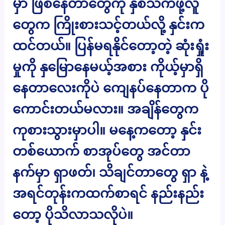
မှာ ဖြစ်နေတာတွေကို နှစ်သက်ဖို့လူ
တွေက ကြိုးစားသင့်တယ်လို့ နှင်းက
ထင်တယ်။ ပြန်မရနိုင်တော့တဲ့ ဆုံးရှုံး
မှုကို နှမြောနေမယ့်အစား ကိုယ့်မှာရှိ
နေတာလေးကိုပဲ ကျေနပ်နေတာက ပို
ကောင်းတယ်မလား။ အချိန်တွေက
ကုစားသွားမှာပါ။ မနေ့ကတော့ နှင်း
တစ်ယောက် စာအုပ်တွေ အင်တာ
နက်မှာ ရှာဖတ်၊ သိချင်တာတွေ ရှာ နဲ့
အရင်တုန်းကထက်စာရင် နည်းနည်း
တော့ ပိုသိလာသလိုပဲ။