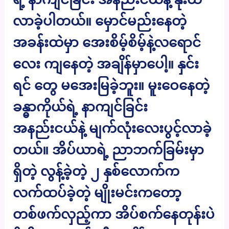
လာခဲ့ပါတယ်။ မှောင်မည်းနေတဲ့
အခန်းထဲမှာ အေးစိမ့်စိမ့်နဲ့လရောင်
လေး ကျနေတဲ့ အချိန်မှာပေါ့။ နှင်း
ရင် တွေ မအေးမြခဲ့ဘူး။ မူးဝေနေတဲ့
ခန္ဓာကိုယ်ရဲ့ နာကျင်ခြင်း
အနည်းငယ်နဲ့ မျက်လုံးလေးပွင့်လာခဲ့
တယ်။ အိပ်ယာရဲ့ ညာဘက်ခြမ်းမှာ
ရှိတဲ့ လွန့်ခဲ့တဲ့ ၂ နှစ်လောက်က
လက်ထပ်ခဲ့တဲ့ မျိုးမင်းကတော့
တစ်ဖက်လှည့်ကာ အိပ်စက်နေတုန်းပဲ