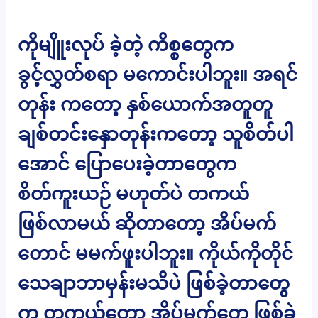
ကိုမျိူးလုပ် ခဲ့တဲ့ ကိစ္စတွေက
ခွင့်လွှတ်စရာ မကောင်းပါဘူး။ အရင်
တုန်း ကတော့ နှစ်ယောက်အတူတူ
ချစ်တင်းနှောတုန်းကတော့ သူစိတ်ပါ
အောင် ပြောပေးခဲ့တာတွေက
စိတ်ကူးယဉ် မဟုတ်ပဲ တကယ်
ဖြစ်လာမယ် ဆိုတာတော့ အိပ်မက်
တောင် မမက်ဖူးပါဘူး။ ကိုယ်ကိုတိုင်
သေချာဘာမှန်းမသိပဲ ဖြစ်ခဲ့တာတွေ
က တကယ်တော့ အိပ်မက်တွေ ဖြစ်ခဲ့