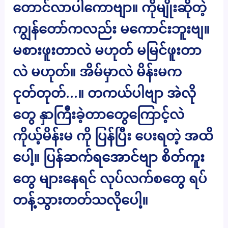
တောင်လာပါကောဗျာ။ ကိုမျိုးဆိုတဲ့
ကျွန်တော်ကလည်း မကောင်းဘူးဗျ။
မစားဖူးတာလဲ မဟုတ် မမြင်ဖူးတာ
လဲ မဟုတ်။ အိမ်မှာလဲ မိန်းမက
ငုတ်တုတ်…။ တကယ်ပါဗျာ အဲလို
တွေ နှာကြီးခဲ့တာတွေကြောင့်လဲ
ကိုယ့်မိန်းမ ကို ပြန်ပြီး ပေးရတဲ့ အထိ
ပေါ့။ ပြန်ဆက်ရအောင်ဗျာ စိတ်ကူး
တွေ များနေရင် လုပ်လက်စတွေ ရပ်
တန့်သွားတတ်သလိုပေါ့။