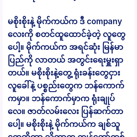
မစိုးစိုးနဲ့ မိုက်ကယ်က ဒီ company
လေးကို စတင်ထူထောင်ခဲ့တဲ့ လူတွေ
ပေါ့။ မိုက်ကယ်က အရင်ဆုံး မြန်မာ
ပြည်ကို လာတယ် အတွင်းရေးမှူးရှာ
တယ်။ မစိုးစိုးနဲ့တွေ့ ရုံးခန်းတွေငှား
လူခေါ်နဲ့ ပစ္စည်းတွေက ဘန်ကောက်
ကမှာ။ ဘန်ကောက်မှာက ရုံးချုပ်
လေ။ ဇာတ်လမ်းလေး ပြန်ဆက်တာ
ပေါ့။ မစိုးစိုးနဲ့ မိုက်ကယ်က ချစ်သူ
တွေဆိုတာ သိတာက ကျွန်တော်တစ်