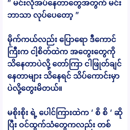
” မင်းလိုအပ်နေတာတွေအတွက် မင်း
ဘာသာ လုပ်ပေတော့ ”
မိုက်ကယ်လည်း ပြောရော ဒီကောင်
ကြီးက ငါ့စိတ်ထဲက အတွေးတွေကို
သိနေတာပဲလို့ တော်ကြာ ငါဖြုတ်ချင်
နေတာများ သိနေရင် သိပ်ကောင်းမှာ
ပဲလို့တွေးမိတယ်။
မစိုးစိုး ရဲ့ ပေါင်ကြားထဲက ‘ စိ စိ ‘ ဆို
ပြီး ဝင်ထွက်သံတွေကလည်း တစ်