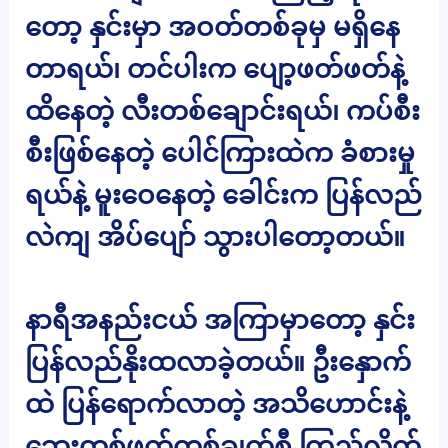
တော့ နှင်းမှာ အဝတ်တစ်ခုမှ မရှိနေ
တာရယ်၊ တင်ပါးက ပျော့ဖတ်ဖတ်နဲ့
ထိနေတဲ့ လီးတစ်ချောင်းရယ်၊ ကပ်စီး
စီးဖြစ်နေတဲ့ ပေါင်ကြားထဲက ခံစားမှု
ရယ်နဲ့ မူးဝေနေတဲ့ ခေါင်းက ပြန်လည်
လဲကျ အိပ်ပျော် သွားပါတော့တယ်။
နာရီအနည်းငယ် အကြာမှာတော့ နှင်း
ပြန်လည်နိုးထလာခဲ့တယ်။ ဦးနှောက်
ထဲ ပြန်ရောက်လာတဲ့ အသိဟောင်းနဲ့
ဘေးတစ်ဖက်တစ်ချက်စီ ကြည့်လိုက်