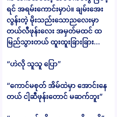
ရင် အရမ်းကောင်းမှာပဲ။ ချမ်းအေး
လွန်းတဲ့ မိုးသည်းသောညလေးမှာ
တယ်လီဖုန်းလေး အမှတ်မထင် ထ
မြည်သွားတယ် ထူးထူးခြားခြား…
“ဟဲလို သူသူ ပြော”
“ကောင်မစုတ် အိမ်ထဲမှာ အောင်းနေ
တယ် ငါ့ဆီဖုန်းတောင် မဆက်ဘူး”