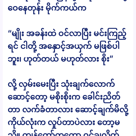
ဝေနေတုန်း မိုက်ကယ်က
“မျိုး အခန်းထဲ ဝင်လာပြီး မင်းကြည့်
ရင် ငါတို့ အနှောင့်အယှက် မဖြစ်ပါ
ဘူး၊ ဟုတ်တယ် မဟုတ်လား စိုး”
လို့ လှမ်းမေးပြီး သုံးချက်လောက်
ဆောင့်တော့ မစိုးစိုးက ခေါင်းညိတ်
တာ လက်ခံတာလား ဆောင့်ချက်မိလို့
ကိုယ်လုံးက လှုပ်တာပဲလား တော့မ
သိ။ ကျွန်တော်ကတော့ ဝင်ချလိုက်