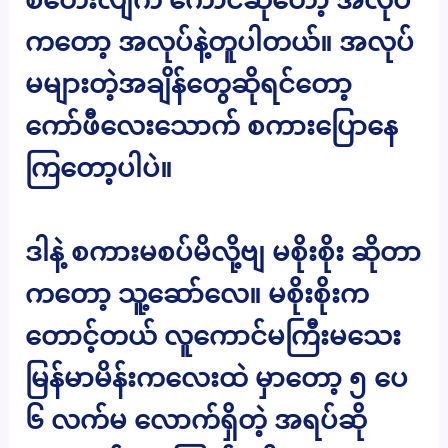
ကတော့ အလုပ်နဲ့တူပါတယ်။ အလုပ်
မများတဲ့အချိန်တွေဆိုရင်တော့
ကော်ဖီလေးသောက် စကားပြောနေ
ကြတော့ပါပဲ။
ဒါနဲ့ စကားမစပ်မိလို့ဗျ မစိုးစိုး ဆိုတာ
ကတော့ သူ့ဆော်လေ။ မစိုးစိုးက
တောင့်တယ် လူကောင်မကြီးမသေး
မြန်မာမိန်းကလေးထဲ မှာတော့ ၅ ပေ
၆ လက်မ လောက်ရှိတဲ့ အရပ်ဆို