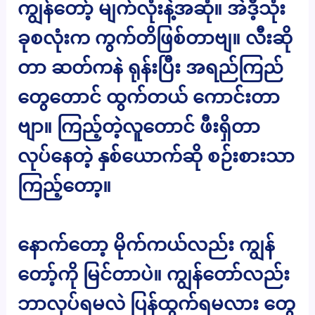
ကျွန်တော့် မျက်လုံးနဲ့အဆုံ။ အဲဒီ့သုံး
ခုစလုံးက ကွက်တိဖြစ်တာဗျ။ လီးဆို
တာ ဆတ်ကနဲ ရုန်းပြီး အရည်ကြည်
တွေတောင် ထွက်တယ် ကောင်းတာ
ဗျာ။ ကြည့်တဲ့လူတောင် ဖီးရှိတာ
လုပ်နေတဲ့ နှစ်ယောက်ဆို စဉ်းစားသာ
ကြည့်တော့။
နောက်တော့ မိုက်ကယ်လည်း ကျွန်
တော့်ကို မြင်တာပဲ။ ကျွန်တော်လည်း
ဘာလုပ်ရမလဲ ပြန်ထွက်ရမလား တွေ