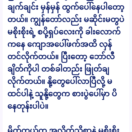
ချက်ချင်း မှန်မှန် ထွက်ပေါ်နေပါတော့
တယ်။ ကျွန်တော်လည်း မဆိုင်းမတွပဲ
မစိုးစိုးရဲ့ စပို့ရှပ်လေးကို ခါးလောက်
ကနေ ကျောအပေါ်ဖက်အထိ လှန်
တင်လိုက်တယ်။ ပြီးတော့ ဘော်လီ
ချိတ်ကိုပါ တစ်ခါတည်း ဖြုတ်ချ
လိုက်တယ်။ နို့တွေပေါ်လာပြီလို့ မ
ထင်ပါနဲ့ သူနို့တွေက စားပွဲပေါ်မှာ ပိ
နေတုန်းပါပဲ။
မိုက်ကယ်က အလိုက်သိစွာနဲ့ မစိုးစိုး