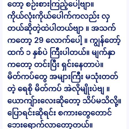
တော့ စဉ်းစားကြည့်ပေါ့ဗျာ။
ကိုယ်လုံးကိုယ်ပေါက်ကလည်း လှ
တယ်ဆိုတဲ့ထဲပါတယ်ဗျာ ။ အသက်
ကတော့ 29 လောက်ပေါ့ ။ ကျွန်တော့်
ထက် ၁ နှစ်ပဲ ကြီးပါတယ်။ မျက်နှာ
ကတော့ တင်းပြီး ရှင်းနေတာပဲ။
မိတ်ကပ်တွေ အများကြီး မသုံးတတ်
တဲ့ ရေစို မိတ်ကပ် အဲလိုမျိုးပဲဗျ ။
ယောကျ်ားလေးဆိုတော့ သိပ်မသိလို့။
ပြောရင်းဆိုရင်း စကားတွေတောင်
ဘေးရောက်လာတော့တယ်။