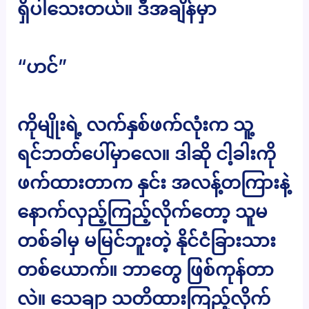
ရှိပါသေးတယ်။ ဒီအချိန်မှာ
“ဟင်”
ကိုမျိုးရဲ့ လက်နှစ်ဖက်လုံးက သူ့
ရင်ဘတ်ပေါ်မှာလေ။ ဒါဆို ငါ့ခါးကို
ဖက်ထားတာက နှင်း အလန့်တကြားနဲ့
နောက်လှည့်ကြည့်လိုက်တော့ သူမ
တစ်ခါမှ မမြင်ဘူးတဲ့ နိုင်ငံခြားသား
တစ်ယောက်။ ဘာတွေ ဖြစ်ကုန်တာ
လဲ။ သေချာ သတိထားကြည့်လိုက်