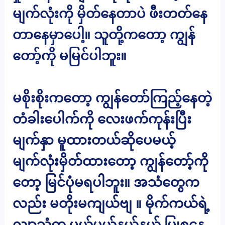
မျက်လုံးကို မှိတ်နေတာပဲ ဖီးတတ်နေ
တာနေမှာပေါ့။ သူတို့ကတော့ ကျွန်
တော့်ကို မမြင်ပါဘူး။
မစိုးစိုးကတော့ ကျွန်တော်ကြည့်နေတဲ့
တံခါးပေါက်ကို လေးဖက်ကုန်းပြီး
မျက်နှာ မူထားတယ်ဆိုပေမယ့်
မျက်လုံးမှိတ်ထားတော့ ကျွန်တော့်ကို
တော့ မြင်ပုံမရပါဘူး။ အသံတွေက
လည်း မတိုးမကျယ်ဗျ ။ မိုက်ကယ်ရဲ့
လျှာသံက ပယ်ပယ်နယ်နယ် ပြုစုနေ