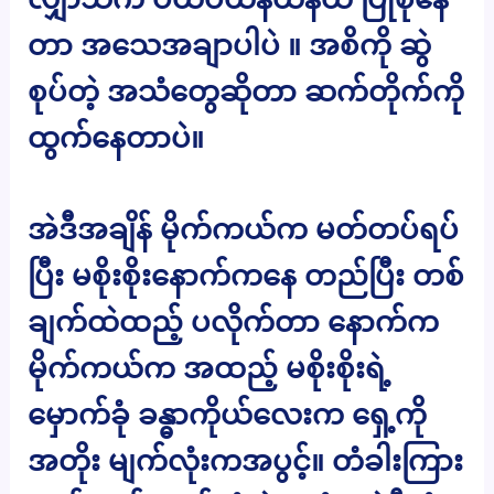
တာ အသေအချာပါပဲ ။ အစိကို ဆွဲ
စုပ်တဲ့ အသံတွေဆိုတာ ဆက်တိုက်ကို
ထွက်နေတာပဲ။
အဲဒီအချိန် မိုက်ကယ်က မတ်တပ်ရပ်
ပြီး မစိုးစိုးနောက်ကနေ တည်ပြီး တစ်
ချက်ထဲထည့် ပလိုက်တာ နောက်က
မိုက်ကယ်က အထည့် မစိုးစိုးရဲ့
မှောက်ခုံ ခန္ဓာကိုယ်လေးက ရှေ့ကို
အတိုး မျက်လုံးကအပွင့်။ တံခါးကြား