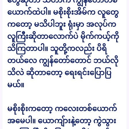
ယောက်ထဲပါ။ မစိုးစိုးအိမ်က လူတွေ
ကတော့ မသိပါဘူး ရုံးမှာ အလုပ်က
လူကြီးဆိုတာလောက်ပဲ မိုက်ကယ့်ကို
သိကြတာပါ။ သူတို့ကလည်း ပိရိ
တယ်လေ ကျွန်တော်တောင် ဘယ်လို
သိလဲ ဆိုတာတော့ ရေးရင်းပြောပြ
မယ်။
မစိုးစိုးကတော့ ကလေးတစ်ယောက်
အမေပါ။ ယောကျ်ားနဲ့တော့ ကွဲသွား