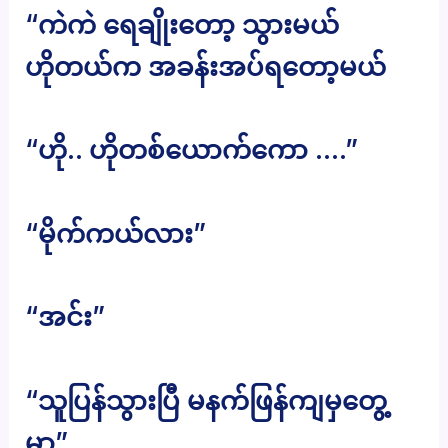
“ကဲကဲ ရေချိုးတော့ သွားမယ်
ဟိုတယ်က အခန်းအပ်ရတော့မယ်
“ဟို.. ဟိုတစ်ယောက်ကော ….”
“မိုက်ကယ်လား”
“အင်း”
“သူပြန်သွားပြီ မနက်ဖြန်ကျမှတွေ့
မှာ”