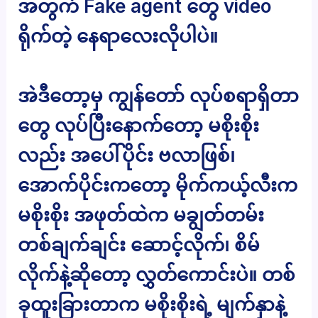
အတွက် Fake agent တွေ video
ရိုက်တဲ့ နေရာလေးလိုပါပဲ။
အဲဒီတော့မှ ကျွန်တော် လုပ်စရာရှိတာ
တွေ လုပ်ပြီးနောက်တော့ မစိုးစိုး
လည်း အပေါ်ပိုင်း ဗလာဖြစ်၊
အောက်ပိုင်းကတော့ မိုက်ကယ့်လီးက
မစိုးစိုး အဖုတ်ထဲက မချွတ်တမ်း
တစ်ချက်ချင်း ဆောင့်လိုက်၊ စိမ်
လိုက်နဲ့ဆိုတော့ လွှတ်ကောင်းပဲ။ တစ်
ခုထူးခြားတာက မစိုးစိုးရဲ့ မျက်နှာနဲ့