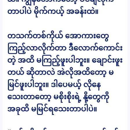
တာပါပဲ မိုက်ကယ့် အခန်းထဲ။
တသက်တစ်ကိုယ် အောကားတွေ
ကြည့်လာလိုက်တာ ဒီလောက်ကောင်း
တဲ့ အထိ မကြည့်ဖူးပါဘူး။ ချောင်းဖူး
တယ် ဆိုတာလဲ အဲလိုအထိတော့ မ
မြင်ဖူးပါဘူး။ ဒါပေမယ့် လိုနေ
သေးတာတော့ မစိုးစိုးရဲ့ နို့တွေကို
အခုထိ မမြင်ရသေးတာပါပဲ။