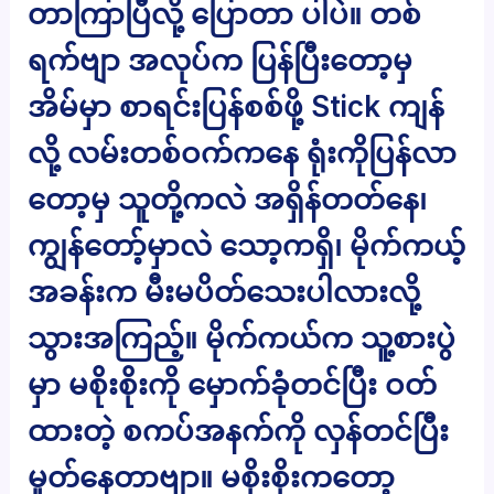
တာကြာပြီလို့ ပြောတာ ပါပဲ။ တစ်
ရက်ဗျာ အလုပ်က ပြန်ပြီးတော့မှ
အိမ်မှာ စာရင်းပြန်စစ်ဖို့ Stick ကျန်
လို့ လမ်းတစ်ဝက်ကနေ ရုံးကိုပြန်လာ
တော့မှ သူတို့ကလဲ အရှိန်တတ်နေ၊
ကျွန်တော့်မှာလဲ သော့ကရှိ၊ မိုက်ကယ့်
အခန်းက မီးမပိတ်သေးပါလားလို့
သွားအကြည့်။ မိုက်ကယ်က သူ့စားပွဲ
မှာ မစိုးစိုးကို မှောက်ခုံတင်ပြီး ဝတ်
ထားတဲ့ စကပ်အနက်ကို လှန်တင်ပြီး
မှုတ်နေတာဗျာ။ မစိုးစိုးကတော့