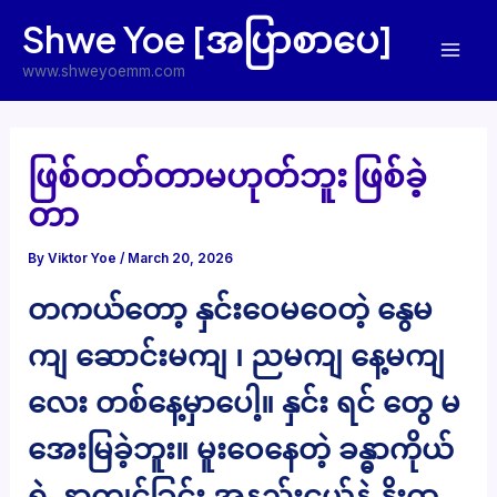
Skip
Shwe Yoe [အပြာစာပေ]
to
Mai
content
www.shweyoemm.com
Men
ဖြစ်တတ်တာမဟုတ်ဘူး ဖြစ်ခဲ့
တာ
By
Viktor Yoe
/
March 20, 2026
တကယ်တော့ နှင်းဝေမဝေတဲ့ နွေမ
ကျ ဆောင်းမကျ ၊ ညမကျ နေ့မကျ
လေး တစ်နေ့မှာပေါ့။ နှင်း ရင် တွေ မ
အေးမြခဲ့ဘူး။ မူးဝေနေတဲ့ ခန္ဓာကိုယ်
ရဲ့ နာကျင်ခြင်း အနည်းငယ်နဲ့ နိုးထ