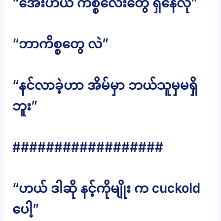
“အေးဟယ် ကိစ္စလေးတွေ ရှိနေလို”
“ဘာကိစ္စတွေ လဲ”
“နင်လာခဲ့ဟာ အိမ်မှာ ဘယ်သူမှမရှိ
ဘူး”
##################
“ဟယ် ဒါဆို နင့်ကိုမျိုး က cuckold
ပေါ့”