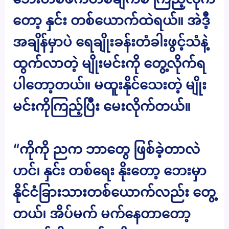
တော့ နှင်း တစ်ယောက်ထဲရယ်။ အဲဒီ့
အချိန်မှာပဲ ရေချိုးခန်းတံခါးဖွင့်သံနဲ့
ထွက်လာတဲ့ မျိုးမင်းကို တွေ့လိုက်ရ
ပါတော့တယ်။ မထူးနိုင်သေးတဲ့ မျိုး
မင်းကိုကြည့်ပြီး မေးလိုက်တယ်။
“ကိုကို ညက ဘာတွေ ဖြစ်ခဲ့တာလဲ
ဟင်၊ နှင်း တစ်ရေး နိုးတော့ ဘေးမှာ
နိုင်ငံခြားသားတစ်ယောက်လည်း တွေ့
တယ်၊ အိပ်မက် မက်နေတာတော့