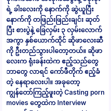
ရဲ့ ခါးလေးကို နောက်ကို ဆွဲယူပြီး
နောက်ကို တဖြည်းဖြည်းချင်း ဆုတ်
ပြီး စားပွဲနဲ့ ခြေလှမ်း ၃ လှမ်းလောက်
အကွာ နှစ်ယောက်ထိုင် ဆိုဖာလေးဆီ
ကို ဦးတည်သွားပါတော့တယ်။ ဆိုဖာ
လေးက ရုံးခန်းထဲက ဧည့်သည်တွေ
ဘာတွေ လာရင် ကော်ဖီတိုက် ဧည့်ခံ
တဲ့ နေရာလေးပါ။ အခုတော့
ကျွန်တော်ကြည့်ဖူးတဲ့ Casting porn
movies တွေထဲက Interview