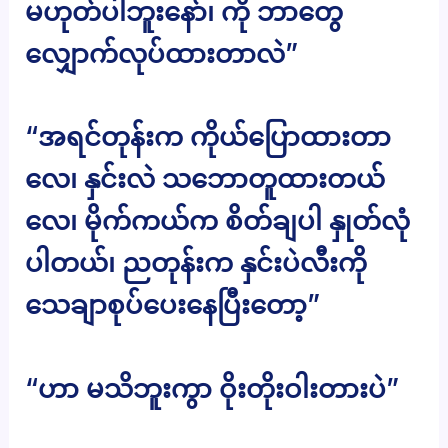
မဟုတ်ပါဘူးနော်၊ ကို ဘာတွေ
လျှောက်လုပ်ထားတာလဲ”
“အရင်တုန်းက ကိုယ်ပြောထားတာ
လေ၊ နှင်းလဲ သဘောတူထားတယ်
လေ၊ မိုက်ကယ်က စိတ်ချပါ နှုတ်လုံ
ပါတယ်၊ ညတုန်းက နှင်းပဲလီးကို
သေချာစုပ်ပေးနေပြီးတော့”
“ဟာ မသိဘူးကွာ ဝိုးတိုးဝါးတားပဲ”